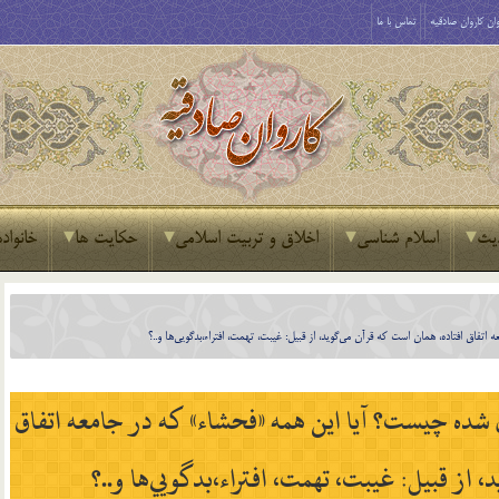
ان کاروان صادقیه
تماس با ما
یث
اسلام شناسی
اخلاق و تربیت اسلامی
حکایت ها
خانواده
فاق افتاده، همان است كه قرآن مي‌گويد، از قبيل: غيبت، تهمت، افتراء،بدگويي‌ها و..؟
 شده چيست؟ آيا اين همه «فحشاء» كه در جامعه اتفاق
، از قبيل: غيبت، تهمت، افتراء،بدگويي‌ها و..؟