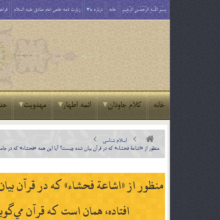
بِسْمِ اللَّـهِ الرَّحْمَـٰنِ الرَّحِيمِ
خانه
درباره ما
زیارت نامه خاص امام صادق علیه السلام
فراخو
خانه
کلام جاودان
ائمه اطهار
مهدویت
حد
اسلام شناسی
منظور از «اشاعة فحشاء» كه در قرآن بيان شده چيست؟ آيا اين همه «فحشاء» كه در جامعه ات
منظور از «اشاعة فحشاء» كه در قرآن بيان
افتاده، همان است كه قرآن مي‌گويد