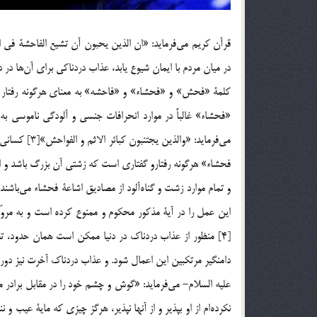
در ميان مردم با ايمان شيوع يابد، عذاب دردناكي براي آن‌ها در 
«فحشاء» غالباً در موارد انحرافات جنسي و آلودگي ناموسي به
مي‌فرمايد: «و
فحشاء» هرگونه رفتارو گفتاري است كه زشتي آن بزرگ باشد و اش
و تمام موارد زشت و گناه‌آلود از مصاديق اشاعة فحشاء مي‌باشن
اين عمل را در آية مذكور محكوم و ممنوع كرده است و به مرو
[4] منظور از عذاب دردناك در دنيا ممكن است همان حدود، ت
دامنگير مرتكبين اين اعمال شود. و عذاب دردناك آخرت نيز
عليه السلام- مي‌فرمايد: «گوش و چشم خود را در مقابل برادر 
نكرده‌ام از او بپذير و از آنها نپذير، هرگز چيزي كه ماية عي