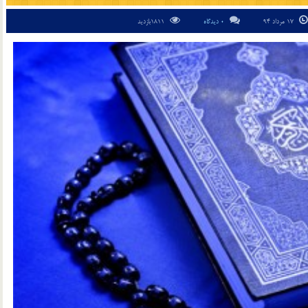
17 مرداد 94
0 دیدگاه
1811بازدید