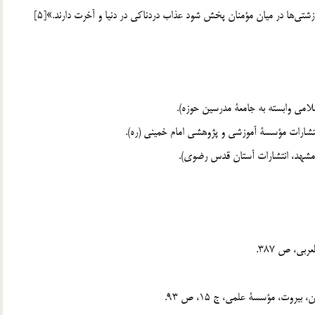
زشتي‌ها در ميان مؤمنان پخش شود عذاب دردناكي در دنيا و آخرت دارند.»[5]