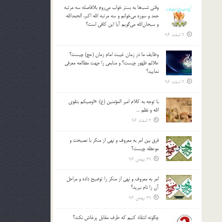
وقتي شب‌ها به بستر خواب مي‌روم بلافاصله سه مرتبه
حمد و سوره مي‌خوانم و سه مرتبه الله اكبر، الحمدالله
و سبحان‌الله مي‌گويم آيا اين كافي است؟
2 اسفند 96
وظايف ما در زمان غيبت امام زمان (عج) چيست؟
علائم ظهور چيست؟ و منابعي را جهت مطالعه معرفي
نماييد؟
2 اسفند 96
با توجه به كلام امير المؤمنين (ع): «اوصيكم بتقوي
الله و نظم …
2 اسفند 96
فرق بين امر به معروف و نهي از منكر با نصيحت و
موعظه چيست؟
29 بهمن 96
امر به معروف و نهي از منكر را توضيح داده و مراحل
آن را نام ببريد؟
29 بهمن 96
چگونه انتقاد كنيم كه طرف مقابل پرخاش نكند؟