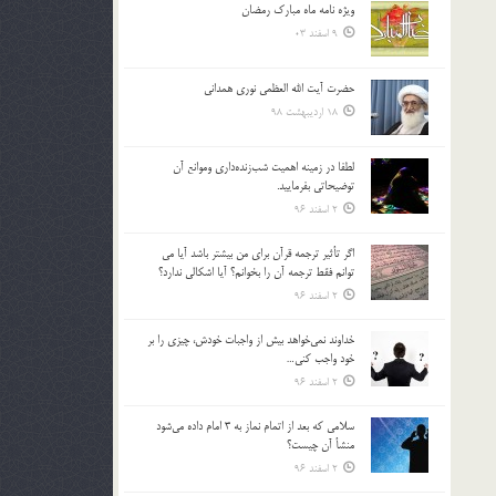
ویژه نامه ماه مبارک رمضان
بالا
9 اسفند 03
و
پایین
استفاده
حضرت آیت الله العظمی نوری همدانی
کنید.
18 اردیبهشت 98
لطفا در زمينه اهميت شب‌زنده‌داري وموانع آن
توضيحاتي بفرماييد.
2 اسفند 96
اگر تأثير ترجمه قرآن براي من بيشتر باشد آيا مي
توانم فقط ترجمه آن را بخوانم؟ آيا اشكالي ندارد؟
2 اسفند 96
خداوند نمي‌خواهد بيش از واجبات خودش، چيزي را بر
خود واجب كني…
2 اسفند 96
سلامي كه بعد از اتمام نماز به 3 امام داده مي‌شود
منشأ آن چيست؟
2 اسفند 96