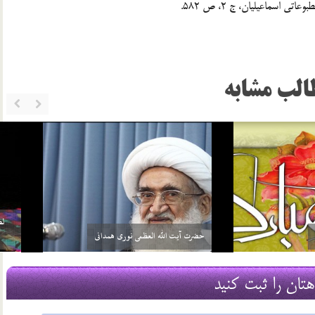
الب مشابه
خواهد بيش از واجبات خودش، چيزي را
سلامي كه بعد از اتمام نماز به 3 امام داده مي‌شود منشأ
بر خود واجب كني…
آن چيست؟
2 اسفند 96
هتان را ثبت کنید