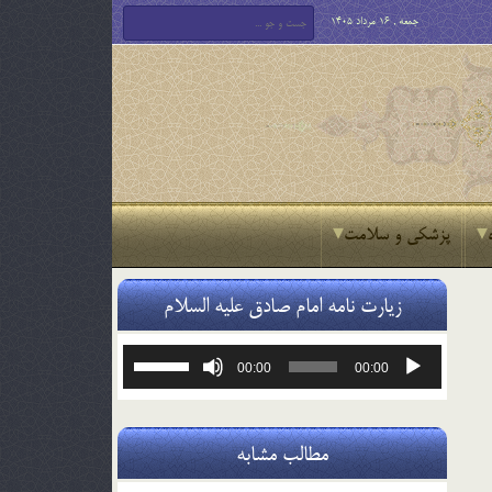
جمعه , 16 مرداد 1405
پزشکی و سلامت
زیارت نامه امام صادق علیه السلام
پخش‌کننده
برای
00:00
00:00
صوت
افزایش
یا
کاهش
صدا
مطالب مشابه
از
کلیدهای