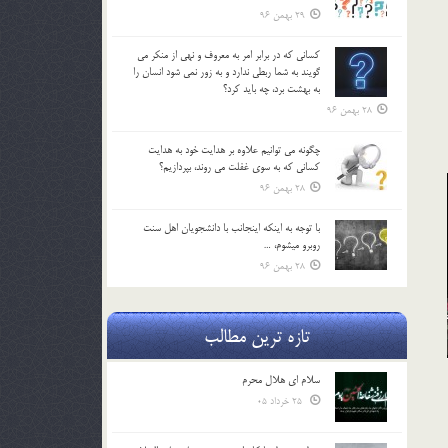
29 بهمن 96
كساني كه در برابر امر به معروف و نهي از منكر مي
گويند به شما ربطي ندارد و به زور نمي شود انسان را
به بهشت برد، چه بايد كرد؟
28 بهمن 96
چگونه مي توانيم علاوه بر هدايت خود به هدايت
كساني كه به سوي غفلت مي روند، بپردازيم؟
28 بهمن 96
با توجه به اينكه اينجانب با دانشجويان اهل سنت
روبرو مي‎شوم، …
28 بهمن 96
تازه ترین مطالب
سلام ای هلال محرم
25 خرداد 05