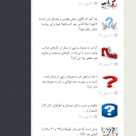
29 بهمن 96
چه كنم كه الگوي عملي مؤمنين و مصداق بارز حديث
«كونوا دعاة الناس بغير السنتكم» شوم و اين روايت
شامل حالم شود؟
29 بهمن 96
آيا امر به معروف و نهي از منكر در كارهاي حرام و
واجب است، يا اين‌كه در كارهاي مستحب و مكروه
هم تحقق پيدا مي كند؟
29 بهمن 96
با چه شرايطي امر به معروف و نهي از منکر واجب
است، و در صورت عدم توانايي بر امر به معروف چه
بايد کرد؟
29 بهمن 96
چگونه بر مسير زندگي دوستان و اطرافيان تاثير گذار
باشيم و از …
29 بهمن 96
مدتي است كه دو برادر كوچكترم (14 و 21 ساله) با
گرفتن چند CD …