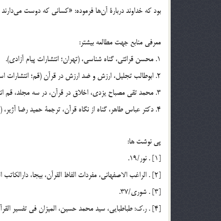
بود كه خداوند دربارة آن‌ها فرموده: «كساني كه دوست مي‌دارند 
معرفي منابع جهت مطالعه بيشتر:
1. محسن قرائتي، گناه شناسي، (تهران؛ انتشارات پيام آزادي).
2. ابوطالب تجليل، ارزش و ضد ارزش در قرآن (قم؛ انتشارات اسلامي وابسته به جامعة مدرسين حوزه).
3. محمد تقي مصباح يزدي، اخلاق در قرآن، در سه مجلد، قم انتشارات مؤسسة آموزشي و پژوهشي امام خميني (ره).
4. دكتر عباس طاهر، گناه از نگاه قرآن، ترجمة حميد رضا آژير، (مشهد، انتشارات آستان قدس رضوي).
پي نوشت ها:
[1] . نور/19.
[2] . الراغب الاصفهاني، مفردات الفاظ القرآن، بيجا، دارالكاتب العربي، ص 387.
[3] . شوري/37.
[4] . ر.ك: طباطبايي، سيد محمد حسين، الميزان في تفسير القرآن، بيروت، مؤسسة علمي، ج 15، ص 93.