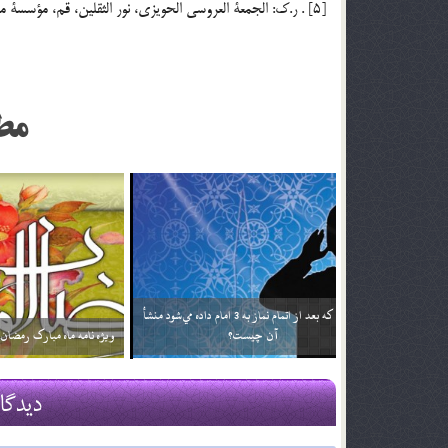
[5] . ر.ك: الجمعة العروسي الحويزي، نور الثقلين، قم، مؤسسة مطبوعاتي اسماعيليان، ج 2، ص 582.
مط
اگر تأثير ترجمه قرآن براي من بيشتر باشد آيا مي توانم
خداوند نمي‌
فقط ترجمه آن را بخوانم؟ آيا اشكالي ندارد؟
2 اسفند 96
2 اسفند 96
دیدگا