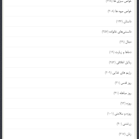
خواص سبزی ها
(228)
خواص میوه ها
(308)
داستان
(146)
دانستنی‌های خانواده
(357)
دجال
(29)
دعاها و زیارت
(19)
رذایل اخلاقی
(252)
رژیم های غذایی
(209)
روز قدس
(31)
روز مباهله
(41)
روزه
(93)
روزه و سلامتی
(101)
زرتشتی
(40)
زنان
(317)