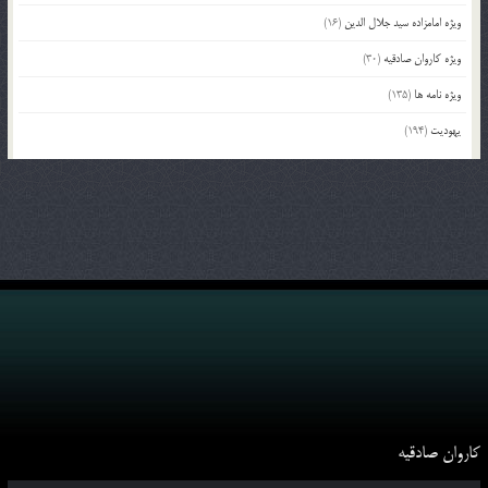
ویژه امامزاده سید جلال الدین
(16)
ویژه کاروان صادقیه
(30)
ویژه نامه ها
(135)
یهودیت
(194)
کاروان صادقیه