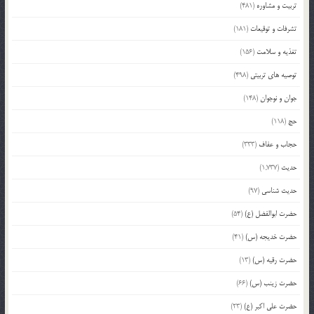
تربیت و مشاوره
(481)
تشرفات و توقیعات
(181)
تغذیه و سلامت
(156)
توصیه های تربیتی
(498)
جوان و نوجوان
(148)
حج
(118)
حجاب و عفاف
(333)
حدیث
(1,737)
حدیث شناسی
(97)
حضرت ابوالفضل (ع)
(54)
حضرت خدیجه (س)
(41)
حضرت رقیه (س)
(13)
حضرت زینب (س)
(66)
حضرت علی اکبر (ع)
(23)