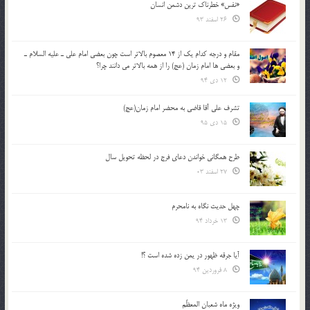
«نفس» خطرناک ترین دشمن انسان
26 اسفند 93
مقام و درجه كدام يك از 14 معصوم بالاتر است چون بعضي امام علي ـ عليه السلام ـ
و بعضي ها امام زمان (عج) را از همه بالاتر مي دانند چرا؟
12 دی 94
تشرف علي آقا قاضي به محضر امام زمان(عج)
15 دی 95
طرح همگانی خواندن دعای فرج در لحظه تحویل سال
27 اسفند 03
چهل حدیث نگاه به نامحرم
13 خرداد 94
آیا جرقه ظهور در یمن زده شده است ؟!
8 فروردین 94
ویژه ماه شعبان المعظّم