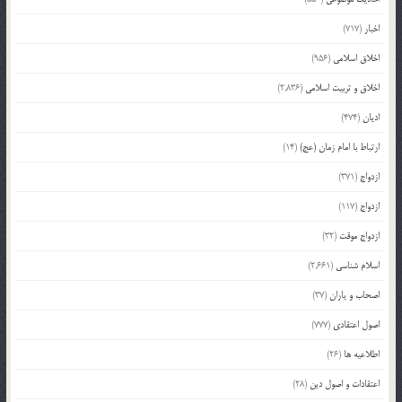
اخبار
(717)
اخلاق اسلامی
(956)
اخلاق و تربیت اسلامی
(2,836)
ادیان
(474)
ارتباط با امام زمان (عج)
(14)
ازدواج
(371)
ازدواج
(117)
ازدواج موقت
(32)
اسلام شناسی
(2,661)
اصحاب و یاران
(37)
اصول اعتقادی
(777)
اطلاعیه ها
(26)
اعتقادات و اصول دین
(28)