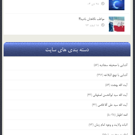
28 دی 04
مواظب نگاهتان باشید!!!
18 اسفند 93
دسته بندی های سایت
آشنایی با صحیفه سجادیه
(56)
آشنایی با نهج البلاغه
(392)
آیت الله بهجت
(54)
آیت الله سید ابوالحسن اصفهانی
(43)
آیت الله سید علی آقا قاضی
(42)
ائمه اطهار
(5,038)
اثبات ولایت و وجود امام زمان
(73)
احادیث موضوعی
(550)