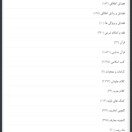
فضایل اخلاقی
(183)
فضایل و رذایل اخلاقی
(168)
فضایل و ویژگی ها
(10)
فقه و احکام شرعی
(340)
قرآن
(23)
قرآن شناسی
(1,861)
کتب اسلامی
(2,295)
کرامات و معجزات
(9)
کلام جاودان
(2,293)
کلام جدید
(34)
کمک های اولیه
(116)
گلچین احادیث
(372)
گنجینه معارف
(495)
ماه رجب
(20)