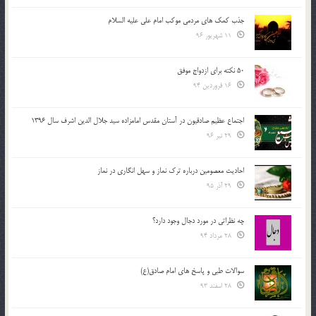
جذب کمک های مردمی موکب امام علی علیه السلام
11 شهریور 96
50 نکته برای ازدواج موفق
16 فروردین 94
اجتماع عظیم صادقیون در آستان مقدس امامزاده سید جلال الدین اشرف سال 1396
29 تیر 96
احادیث معصومین درباره ترک نماز و سهل انگاری در نماز
29 آذر 95
چه نظراتی در مورد دجال وجود دارد؟
28 مرداد 94
سوالات طبی و پاسخ های امام صادق(ع)
28 اسفند 93