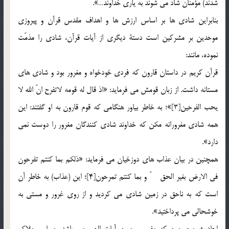
شدند) مؤمنان شاد مي شوند به ياري خداوند…».
بنابراين شادي ها بر اساس ارزش ها و اهداف مقدس قرآن و پيروزي
موحدين بر مشركين است دستة ديگري از آيات قرآن، شادي را مذمّت
نموده، مانند:
قرآن كريم در داستان قارون كه فردي خودخواه و مغرور بود و شادي هاي
مستانه داشت. از زبان قومش مي فرمايد: «اذ قال له قومه لاتفرح انّ الله لا
يحب الفرحين[3]»؛ به خاطر بياور هنگامي كه قوم قارون به او گفتند: اين
همه شادي مغرورانه مكن كه خداوند شادي كنندگان مغرور را دوست نمي
دارد».
همچنين در بيان عذاب هاي دوزخيان مي فرمايد: «ذلكم بما كنتم تفرحون
في الارض بغير الحق ّ و بما كنتم تمرحون[4]؛ اين (عذاب) به خاطر آن
است كه به ناحق در زمين شادي مي كرديد و از روي غرور و مستي به
خوشحالي مي پرداختيد».
احاديث معصومين كه مفسر و مبين آيات الهي مي باشد، معيار و ملاك