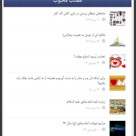
مطالب محبوب
نمادهای شیطان پرستی در بازی کلش آف کلنز
11 مرداد 94
خاطره ای از توسل به حضرت زهرا(س)
23 خرداد 94
تجارت پُرسود ازدواج موقت !
16 شهریور 04
براي اينكه دل پدر و مادر را به دست آوريم و هميشه از ما راضي باشند چكار بايد
بكنيم؟
23 تیر 95
زیارت نامه امام صادق علیه السلام
28 مرداد 95
مراسم شهادت امام صادق (ع) سال 93
10 فروردین 94