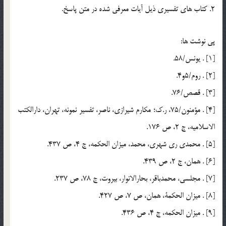
2. كتاب هاي تفسيري ذيل آيات معرفي شده در متن پاسخ.
پي نوشت ها:
[1] . يونس/58.
[2] . روم/5و4.
[3] . قصص/76.
[4] . مؤمنون/75، ر.ك؛ مكارم شيرازي، ناصر، تفسير نمونه، تهران، دارالكتب
الاسلاميه، ج 2، ص 176.
[5] . محمدي ري شهري، محمد، ميزان الحكمه، ج 4، ص 437.
[6] . همان، ج 2، ص 439.
[7] . مجلسي، محمدباقر، بحارالانوار، بيروت، ج 78، ص 237.
[8] . ميزان الحكمة، همان، ص 7، ص 427.
[9] . ميزان الحكمه، ج 4، ص 436.