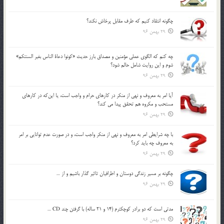
چگونه انتقاد كنيم كه طرف مقابل پرخاش نكند؟
29 بهمن 96
چه كنم كه الگوي عملي مؤمنين و مصداق بارز حديث «كونوا دعاة الناس بغير السنتكم»
شوم و اين روايت شامل حالم شود؟
29 بهمن 96
آيا امر به معروف و نهي از منكر در كارهاي حرام و واجب است، يا اين‌كه در كارهاي
مستحب و مكروه هم تحقق پيدا مي كند؟
29 بهمن 96
با چه شرايطي امر به معروف و نهي از منکر واجب است، و در صورت عدم توانايي بر امر
به معروف چه بايد کرد؟
29 بهمن 96
چگونه بر مسير زندگي دوستان و اطرافيان تاثير گذار باشيم و از …
29 بهمن 96
مدتي است كه دو برادر كوچكترم (14 و 21 ساله) با گرفتن چند CD …
29 بهمن 96