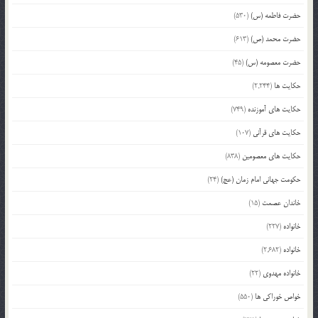
حضرت فاطمه (س)
(530)
حضرت محمد (ص)
(613)
حضرت معصومه (س)
(45)
حکایت ها
(2,244)
حکایت های آموزنده
(749)
حکایت های قرآنی
(107)
حکایت های معصومین
(838)
حکومت جهانی امام زمان (عج)
(24)
خاندان عصمت
(15)
خانواده
(227)
خانواده
(2,682)
خانواده مهدوی
(22)
خواص خوراکی ها
(550)