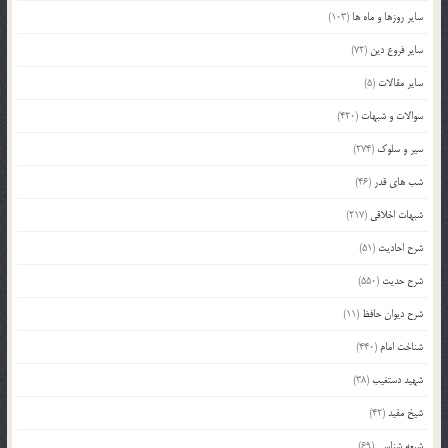
سایر روزها و ماه ها
(103)
سایر فروع دین
(72)
سایر مقالات
(5)
سوالات و شبهات
(420)
سیر و سلوک
(274)
شب های قدر
(46)
شبهات اخلاقی
(217)
شرح احادیث
(51)
شرح حدیث
(550)
شرح دیوان حافظ
(11)
شناخت امام
(440)
شهید دستغیب
(38)
شیخ مفید
(42)
شیعه شناسی
(69)