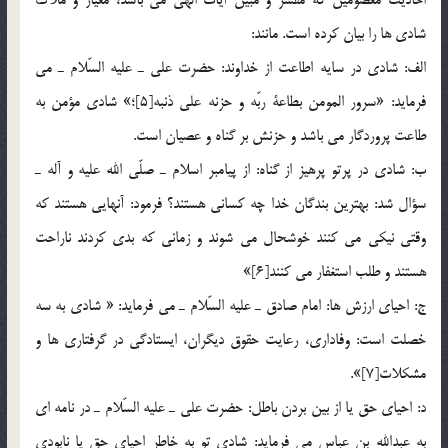
شادي ها را بيان كرده است. مانند:
الف: شادي در سايه اطاعت از خداوند: حضرت علي ـ عليه السّلام ـ مي
فرمايد: «سرور المومن بطاعة ربّه و حزنه علي ذنبه[5]؛» شادي مؤمن به
طاعت پروردگار مي باشد و حزنش بر گناه و عصيان است.
ب: شادي در پرتو پرهيز از گناه: از پيامبر اسلام ـ صلّي الله عليه و آله ـ
سؤال شد: بهترين بندگان خدا چه كساني هستند؟ فرمود: آنهايي هستند كه
وقتي نيكي مي كنند خوشحال مي شوند و زماني كه بدي كردند ناراحت
هستند و طلب استغفار مي كنند[6]»
ج: احياي ارزش ها: امام صادق ـ عليه السّلام ـ مي فرمايد: « شادي به سه
خصلت است: وفاداري، رعايت حقوق ديگران، ايستادگي در گرفتاري ها و
مشكلات[7]».
د: احياي حق يا از بين بردن باطل: حضرت علي ـ عليه السّلام ـ در نامه اي
به عبدالله بن عباس مي فرمايد: شادي تو به خاطر احياي حق يا نابودي