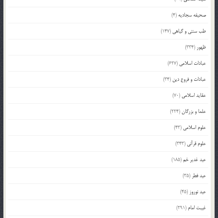
صحیفه سجادیه
(4)
طب سنتی و گیاهی
(147)
ظهور
(334)
عبادات اسلامی
(627)
عبادات و فروع دین
(34)
عقاید اسلامی
(70)
علما و بزرگان
(224)
علوم اسلامی
(43)
علوم قرآنی
(343)
عید غدیر خم
(185)
عید فطر
(35)
عید نوروز
(45)
غیبت امام
(291)