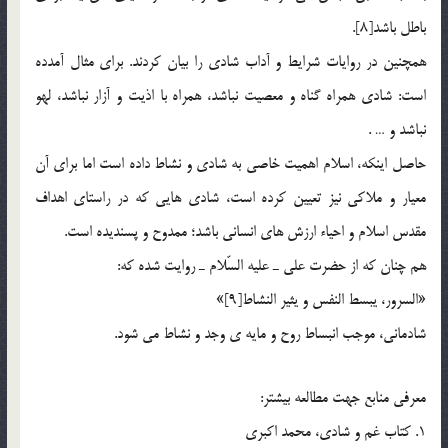
باطل باشد[8].
همچنين در روايات شرايط و آداب شادي را بيان كردند. براي مثال آمدده
است: شادي همراه گناه و معصيت نباشد، همراه با اذيت و آزار نباشد، لهو
نباشد و … .
حاصل اينكه، اسلام اهميت خاصي به شادي و نشاط داده است اما براي آن
معيار و ملاكي نيز تعيين كرده است، شادي هايي كه در راستاي اهداف
مقدس اسلام و احياء ارزش هاي انساني باشد؛ ممدوح و پسنديده است.
هم چنان كه از حضرت علي ـ عليه السّلام ـ روايت شده كه:
«السرور، يبسط النفس و يثير النشاط[9]»
شادماني، موجب انبساط روح و مايه ي وجد و نشاط مي شود.
معرفي منابع جهت مطالعه بيشتر:
1. كتاب غم و شادي، محمد اكبري