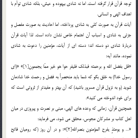
توجه قرآن قرار گرفته است. اما نه شادي بيهوده و عيش، بلكه شادي توأم با
اهداف الهي و انساني.
آيات قرآن به صورت كلي به شادي پرداخته، اما احاديث به صورت مفصل و
جزئي به شادي و اسباب آن اهتمام خاص نشان داده است. لذا آيات قرآن
دربارة شادي دو دسته اند؛ دسته اي از آيات، مؤمنين را دعوت به شادي
نموده، مانند آيه:
«قل بفضل الله و برحمته فبذلك فليفر حوا هو خير ممّا يجمعون[1]» «(اي
رسول خدا!) به خلق بگو كه شما بايد منحصراً به فضل و رحمت خدا شادمان
شويد (و به نزول قرآن مسرور باشيد) كه آن بهتر و مفيدتر از ثروتي است كه
براي خود اندوخته مي كنيد».
همچنين قرآن، زماني كه وعده هاي الهي، مبني بر نصرت و پيروزي در ميان
اهل كتاب بر مشركان مجوس، محقق مي شود، مي فرمايد:
«… و يومئذٍ يفرح المؤمنون بنصرالله[2]»؛ و در آن روز (كه روميان فاتح