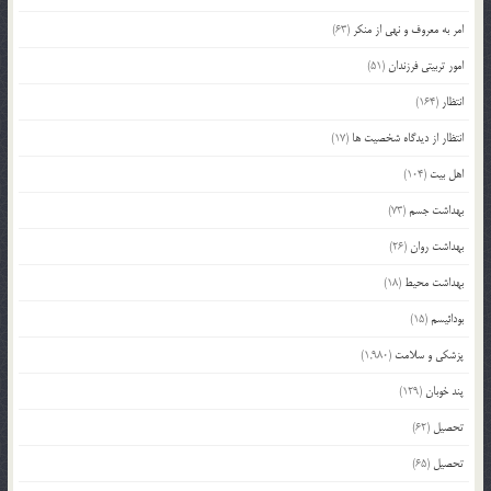
امر به معروف و نهی از منکر
(63)
امور تربیتی فرزندان
(51)
انتظار
(164)
انتظار از دیدگاه شخصیت ها
(17)
اهل بیت
(104)
بهداشت جسم
(73)
بهداشت روان
(26)
بهداشت محیط
(18)
بودائیسم
(15)
پزشکی و سلامت
(1,980)
پند خوبان
(129)
تحصیل
(62)
تحصیل
(65)