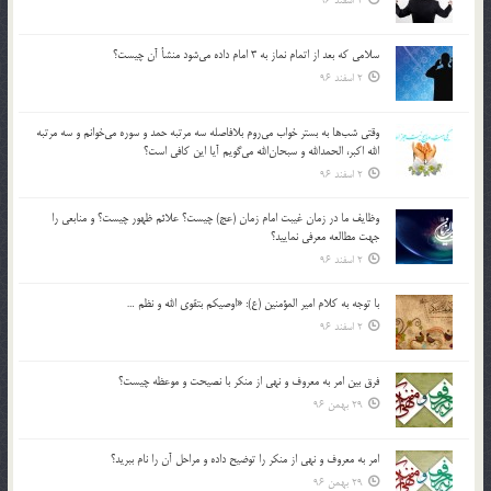
2 اسفند 96
سلامي كه بعد از اتمام نماز به 3 امام داده مي‌شود منشأ آن چيست؟
2 اسفند 96
وقتي شب‌ها به بستر خواب مي‌روم بلافاصله سه مرتبه حمد و سوره مي‌خوانم و سه مرتبه
الله اكبر، الحمدالله و سبحان‌الله مي‌گويم آيا اين كافي است؟
2 اسفند 96
وظايف ما در زمان غيبت امام زمان (عج) چيست؟ علائم ظهور چيست؟ و منابعي را
جهت مطالعه معرفي نماييد؟
2 اسفند 96
با توجه به كلام امير المؤمنين (ع): «اوصيكم بتقوي الله و نظم …
2 اسفند 96
فرق بين امر به معروف و نهي از منكر با نصيحت و موعظه چيست؟
29 بهمن 96
امر به معروف و نهي از منكر را توضيح داده و مراحل آن را نام ببريد؟
29 بهمن 96