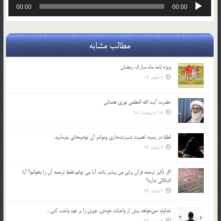
پخش‌کننده
00:00
00:00
صوت
مطالب مشابه
ویژه نامه ماه مبارک رمضان
9 اسفند 03
حضرت آیت الله العظمی نوری همدانی
18 اردیبهشت 98
لطفا در زمينه اهميت شب‌زنده‌داري وموانع آن توضيحاتي بفرماييد.
2 اسفند 96
اگر تأثير ترجمه قرآن براي من بيشتر باشد آيا مي توانم فقط ترجمه آن را بخوانم؟ آيا
اشكالي ندارد؟
2 اسفند 96
خداوند نمي‌خواهد بيش از واجبات خودش، چيزي را بر خود واجب كني…