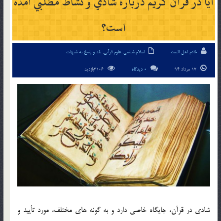
آيا در قرآن كريم دربارة شادي و نشاط مطلبي آمده
است؟
خادم اهل البیت
اسلام شناسی
,
علوم قرآنی
,
نقد و پاسخ به شبهات
17 مرداد 94
0 دیدگاه
3106بازدید
شادي در قرآن، جايگاه خاصي دارد و به گونه هاي مختلف، مورد تأييد و