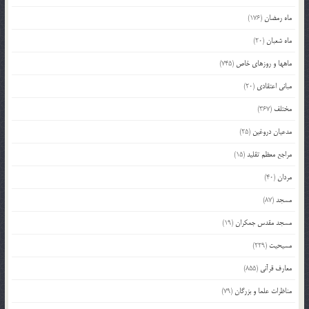
ماه رمضان
(176)
ماه شعبان
(20)
ماهها و روزهای خاص
(745)
مبانی اعتقادی
(20)
مختلف
(367)
مدعیان دروغین
(25)
مراجع معظم تقلید
(15)
مردان
(40)
مسجد
(87)
مسجد مقدس جمکران
(19)
مسیحیت
(229)
معارف قرآنی
(855)
مناظرات علما و بزرگان
(79)