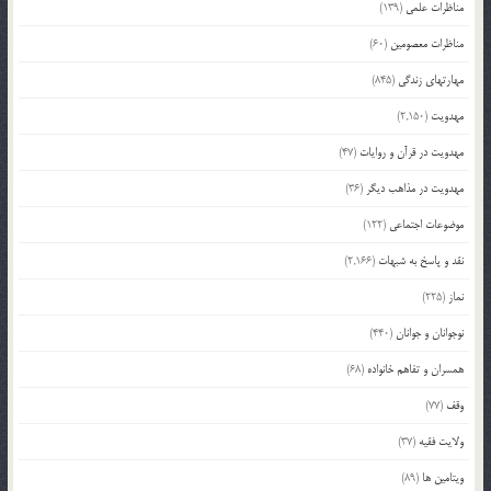
مناظرات علمی
(139)
مناظرات معصومین
(60)
مهارتهای زندگی
(845)
مهدویت
(2,150)
مهدویت در قرآن و روایات
(47)
مهدویت در مذاهب دیگر
(36)
موضوعات اجتماعی
(122)
نقد و پاسخ به شبهات
(2,166)
نماز
(225)
نوجوانان و جوانان
(440)
همسران و تفاهم خانواده
(68)
وقف
(77)
ولایت فقیه
(37)
ویتامین ها
(89)