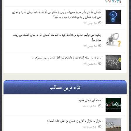
كساني كه در برابر امر به معروف و نهي از منكر مي گويند به شما ربطي ندارد و به زور
نمي شود انسان را به بهشت برد، چه بايد كرد؟
28 بهمن 96
چگونه مي توانيم علاوه بر هدايت خود به هدايت كساني كه به سوي غفلت مي روند،
بپردازيم؟
28 بهمن 96
با توجه به اينكه اينجانب با دانشجويان اهل سنت روبرو مي‎شوم، …
28 بهمن 96
تازه ترین مطالب
سلام ای هلال محرم
25 خرداد 05
منزل به منزل با کاروان حسین بن علی علیه السلام
25 خرداد 05