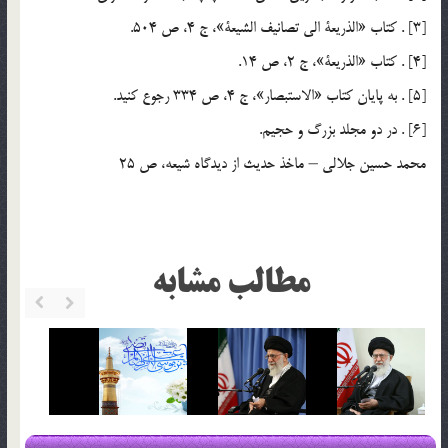
[3] . كتاب «الذريعة الي تصانيف الشيعة‏»، ج 4، ص 504.
[4] . كتاب «الذريعة‏»، ج 2، ص 14.
[5] . به پايان كتاب «الاستبصار»، ج 4، ص 334 رجوع كنيد.
[6] . در دو مجلد بزرگ و حجيم.
محمد حسين جلالي – ماخذ حديث از ديدگاه شيعه، ص 25
مطالب مشابه