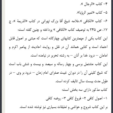
4- كتاب «الرجال ».
5- كتاب «تعبير الرؤيا».
6- كتاب «الكافي ».علامه شيخ آقا بزرگ تهراني در كتاب «الذريعة »، ج
17، ص 245 به توصيف كتاب «الكافي » پرداخته و چنين گفته است:
اين كتاب يكي از مهمترين كتابهاي چهارگانه است كه مبتني بر اصول قابل
اعتماد است و كتابي همانند آن در نقل و روايت احاديث از پيامبر اكرم و
امامان – درود خدا بر آنان – به رشته تحرير در نيامده است.
اين كتاب مشتمل برسي و چهار رساله و سيصد و بيست و شش باب است
كه شيخ كليني آن را در دوران غيبت صغراي امام زمان – درود بر وي – در
طول مدت بيست سال تاليف كرده است.
كتاب مذكور داراي سه بخش است:
1- اصول كافي 2- فروغ كافي 3- روضه كافي
بر اين كتاب شروح و حواشي و تعليقات بسياري نيز نوشته شده است.