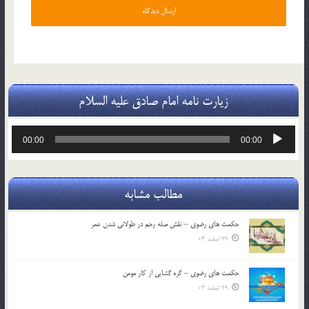
زیارت نامه امام صادق علیه السلام
پخش‌کننده
00:00
00:00
صوت
مطالب مشابه
حکمت های رضوی – نقش صله رحم در طولانی شدن عمر
29 اسفند 03
حکمت های رضوی – گره گشایی از کار مومن
29 اسفند 03