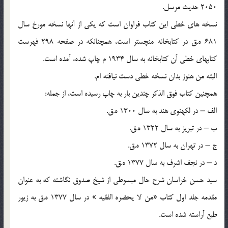
2050 حديث مرسل.
نسخه هاي خطي اين كتاب فراوان است كه يكي از آنها نسخه مورخ سال
681 ه.ق در كتابخانه منچستر است، همچنانكه در صفحه 298 فهرست
كتابهاي خطي آن كتابخانه به سال 1934 م چاپ شده، آمده است.
البته من هنوز بدان نسخه خطي دست نيافته ام.
همچنين كتاب فوق الذكر چندين بار به چاپ رسيده است، از جمله:
الف – در لكهنوي هند به سال 1300 ه.ق.
ب – در تبريز به سال 1322 ه.ق.
ج – در تهران به سال 1372 ه.ق.
د – در نجف اشرف به سال 1377 ه.ق.
سيد حسن خراسان شرح حال مبسوطي از شيخ صدوق نگاشته كه به عنوان
مقدمه جلد اول كتاب «من لا يحضره الفقيه » در سال 1377 ه.ق به زيور
طبع آراسته شده است.