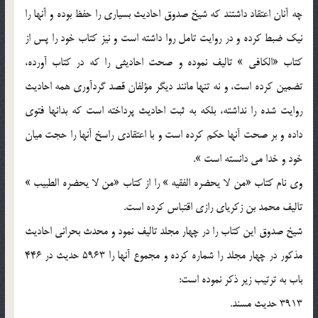
چه آنان اعتقاد داشتند كه شيخ صدوق احاديث بسياري را حفظ بوده و آنها را
نيك ضبط كرده و در روايت تامل روا داشته است و نيز كتاب خود را پس از
كتاب «الكافي » تاليف نموده و صحت احاديثي را كه در كتاب آورده،
تضمين كرده است، و نه تنها مانند ديگر مؤلفان قصد گردآوري همه احاديث
روايت شده را نداشته، بلكه به ثبت احاديث پرداخته است كه بدانها فتوي
داده و بر صحت آنها حكم كرده است و با اعتقادي راسخ آنها را حجت ميان
خود و خدا مي دانسته است ».
وي نام كتاب «من لا يحضره الفقيه » را از كتاب «من لا يحضره الطبيب »
تاليف محمد بن زكرياي رازي اقتباس كرده است.
شيخ صدوق اين كتاب را در چهار مجلد تاليف نمود و محدث بحراني احاديث
مذكور در چهار مجلد را شماره كرده و مجموع آنها را 5963 حديث در 446
باب به ترتيب زير ذكر نموده است:
3913 حديث مسند.