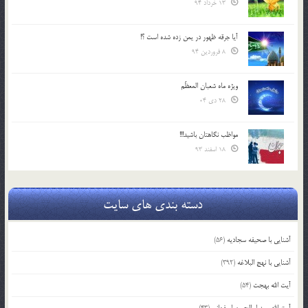
13 خرداد 94
آیا جرقه ظهور در یمن زده شده است ؟!
8 فروردین 94
ویژه ماه شعبان المعظّم
28 دی 04
مواظب نگاهتان باشید!!!
18 اسفند 93
دسته بندی های سایت
آشنایی با صحیفه سجادیه
(56)
آشنایی با نهج البلاغه
(392)
آیت الله بهجت
(54)
آیت الله سید ابوالحسن اصفهانی
(43)