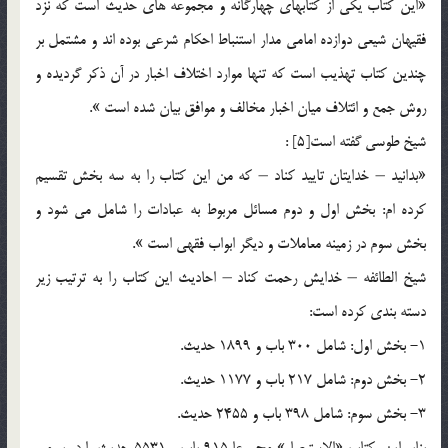
«اين كتاب يكي از كتابهاي چهارگانه و مجموعه هاي حديث است كه نزد
فقيهان شيعي دوازده امامي مدار استنباط احكام شرعي بوده اند و مشتمل بر
چندين كتاب تهذيب است كه تنها موارد اختلاف اخبار در آن ذكر گرديده و
روش جمع و ائتلاف ميان اخبار مخالف و موافق بيان شده است ».
شيخ طوسي گفته است[5] :
«بدانيد – خدايتان تاييد كناد – كه من اين كتاب را به سه بخش تقسيم
كرده ام: بخش اول و دوم مسائل مربوط به عبادات را شامل مي شود و
بخش سوم در زمينه معاملات و ديگر ابواب فقهي است ».
شيخ الطائفه – خدايش رحمت كناد – احاديث اين كتاب را به ترتيب زير
دسته بندي كرده است:
1- بخش اول: شامل 300 باب و 1899 حديث.
2- بخش دوم: شامل 217 باب و 1177 حديث.
3- بخش سوم: شامل 398 باب و 2455 حديث.
بنابر اين، كتاب «الاستبصار» مجموعا 915 باب و 5531 حديث را در بر مي