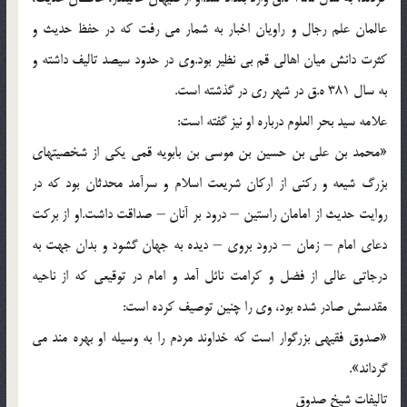
عالمان علم رجال و راويان اخبار به شمار مي رفت كه در حفظ حديث و
كثرت دانش ميان اهالي قم بي نظير بود.وي در حدود سيصد تاليف داشته و
به سال 381 ه.ق در شهر ري در گذشته است.
علامه سيد بحر العلوم درباره او نيز گفته است:
«محمد بن علي بن حسين بن موسي بن بابويه قمي يكي از شخصيتهاي
بزرگ شيعه و ركني از اركان شريعت اسلام و سرآمد محدثان بود كه در
روايت حديث از امامان راستين – درود بر آنان – صداقت داشت.او از بركت
دعاي امام – زمان – درود بروي – ديده به جهان گشود و بدان جهت به
درجاتي عالي از فضل و كرامت نائل آمد و امام در توقيعي كه از ناحيه
مقدسش صادر شده بود، وي را چنين توصيف كرده است:
«صدوق فقيهي بزرگوار است كه خداوند مردم را به وسيله او بهره مند مي
گرداند».
تاليفات شيخ صدوق