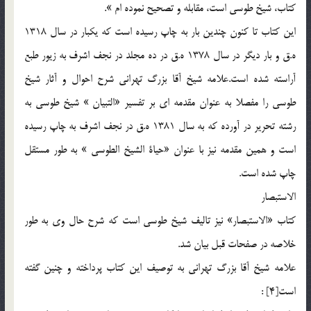
كتاب، شيخ طوسي است، مقابله و تصحيح نموده ام ».
اين كتاب تا كنون چندين بار به چاپ رسيده است كه يكبار در سال 1318
ه.ق و بار ديگر در سال 1378 ه.ق در ده مجلد در نجف اشرف به زيور طبع
آراسته شده است.علامه شيخ آقا بزرگ تهراني شرح احوال و آثار شيخ
طوسي را مفصلا به عنوان مقدمه اي بر تفسير «التبيان » شيخ طوسي به
رشته تحرير در آورده كه به سال 1381 ه.ق در نجف اشرف به چاپ رسيده
است و همين مقدمه نيز با عنوان «حياة الشيخ الطوسي » به طور مستقل
چاپ شده است.
الاستبصار
كتاب «الاستبصار» نيز تاليف شيخ طوسي است كه شرح حال وي به طور
خلاصه در صفحات قبل بيان شد.
علامه شيخ آقا بزرگ تهراني به توصيف اين كتاب پرداخته و چنين گفته
است[4] :