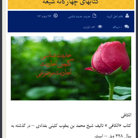
كتابهای چهارگانه شيعه
خادم اهل البیت
حدیث
,
حدیث شناسی
26 اسفند 93
0 دیدگاه
1052بازدید
الكافي
كتاب «الكافي » تاليف شيخ محمد بن يعقوب كليني بغدادي – در گذشته به
سال 328 ه.ق – است.