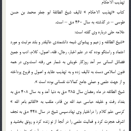
تهذيب الاحكام
كتاب «تهذيب الاحكام » تاليف شيخ الطائفة ابو جعفر محمد بن حسن
طوسي – در گذشته به سال 460 ه.ق – است.
علامه حلي درباره وي گفته است:
«شيخ الطائفه و زعيم و پيشواي شيعه دانشمندي عاليقدر و بلند مرتبت و مورد
اعتماد و راستگو بوده كه در علم اخبار، رجال، فقه، اصول، كلام، ادب و جميع
فضائل انساني سر آمد روزگار خويش به شمار مي رفته است.وي در همه
فنون اسلامي دست به تاليف زده و به تهذيب عقايد و اصول و فروع پرداخته
و از جهت علمي و عملي جامع كمالات نفساني بوده است ».
شيخ الطائفه در ماه رمضان سال 385 ه.ق به دنيا آمد و به سال 408 ه.ق به
بغداد رفت و خليفه عباسي عبد الله بن قادر، ملقب به «القائم بامر الله »
كرسي علم كلام را دراختيار وي نهاد.سپس شيخ در سال 448 ه.ق به نجف
اشرف هجرت كرد و فعاليت علمي را در آنجا از نو زنده كرد و رونق بخشيد و