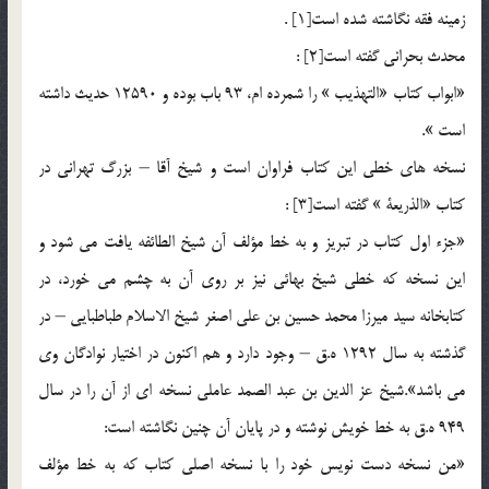
زمينه فقه نگاشته شده است[1] .
محدث بحراني گفته است[2] :
«ابواب كتاب «التهذيب » را شمرده ام، 93 باب بوده و 12590 حديث داشته
است ».
نسخه هاي خطي اين كتاب فراوان است و شيخ آقا – بزرگ تهراني در
كتاب «الذريعة » گفته است[3] :
«جزء اول كتاب در تبريز و به خط مؤلف آن شيخ الطائفه يافت مي شود و
اين نسخه كه خطي شيخ بهائي نيز بر روي آن به چشم مي خورد، در
كتابخانه سيد ميرزا محمد حسين بن علي اصغر شيخ الاسلام طباطبايي – در
گذشته به سال 1292 ه.ق – وجود دارد و هم اكنون در اختيار نوادگان وي
مي باشد».شيخ عز الدين بن عبد الصمد عاملي نسخه اي از آن را در سال
949 ه.ق به خط خويش نوشته و در پايان آن چنين نگاشته است:
«من نسخه دست نويس خود را با نسخه اصلي كتاب كه به خط مؤلف