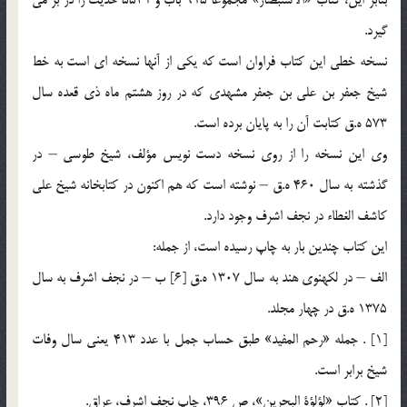
گيرد.
نسخه خطي اين كتاب فراوان است كه يكي از آنها نسخه اي است به خط
شيخ جعفر بن علي بن جعفر مشهدي كه در روز هشتم ماه ذي قعده سال
573 ه.ق كتابت آن را به پايان برده است.
وي اين نسخه را از روي نسخه دست نويس مؤلف، شيخ طوسي – در
گذشته به سال 460 ه.ق – نوشته است كه هم اكنون در كتابخانه شيخ علي
كاشف الغطاء در نجف اشرف وجود دارد.
اين كتاب چندين بار به چاپ رسيده است، از جمله:
الف – در لكهنوي هند به سال 1307 ه.ق [6] ب – در نجف اشرف به سال
1375 ه.ق در چهار مجلد.
[1] . جمله «رحم المفيد» طبق حساب جمل با عدد 413 يعني سال وفات
شيخ برابر است.
[2] . كتاب «لؤلؤة البحرين‏»، ص 396، چاپ نجف اشرف، عراق.