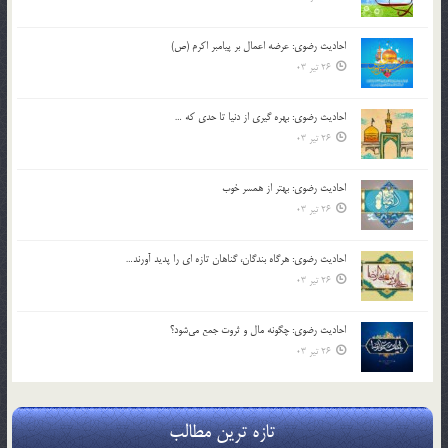
احادیث رضوی: عرضه اعمال بر پیامبر اکرم (ص)
26 تیر 03
احادیث رضوی: بهره گیری از دنیا تا حدی که …
26 تیر 03
احادیث رضوی: بهتر از همسر خوب
26 تیر 03
احادیث رضوی: هرگاه بندگان، گناهان تازه ای را پدید آورند…
26 تیر 03
احادیث رضوی: چگونه مال و ثروت جمع می‌شود؟
26 تیر 03
تازه ترین مطالب