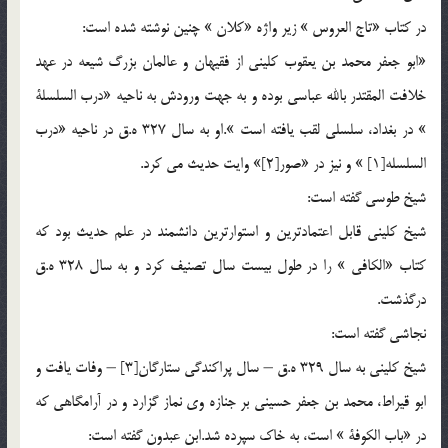
در كتاب «تاج العروس » زير واژه «كلان » چنين نوشته شده است:
«ابو جعفر محمد بن يعقوب كليني از فقيهان و عالمان بزرگ شيعه در عهد
خلافت المقتدر بالله عباسي بوده و به جهت ورودش به ناحيه «درب السلسلة
» در بغداد، سلسلي لقب يافته است ».او به سال 327 ه.ق در ناحيه «درب
السلسله[1] » و نيز در «صور[2]» وايت حديث مي كرد.
شيخ طوسي گفته است:
شيخ كليني قابل اعتمادترين و استوارترين دانشمند در علم حديث بود كه
كتاب «الكافي » را در طول بيست سال تصنيف كرد و به سال 328 ه.ق
درگذشت.
نجاشي گفته است:
شيخ كليني به سال 329 ه.ق – سال پراكندگي ستارگان[3] – وفات يافت و
ابو قيراط، محمد بن جعفر حسيني بر جنازه وي نماز گزارد و در آرامگاهي كه
در «باب الكوفة » است، به خاك سپرده شد.ابن عبدون گفته است: