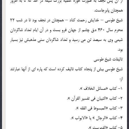
از آن پس نجف به صورت حوزه علميه بزرگ شيعه در آمد كه تا به امروز
همچنان پابرجاست.
شيخ طوسي – خدايش رحمت كناد – همچنان در نجف بود تا در شب 22
محرم سال 460 ه.ق چشم از جهان فرو بست و در آن ايام تعداد شاگردان
شيعي وي به سيصد تن مي رسيد و تعداد شاگردان سني مذهبش نيز بسيار
بود.
تاليفات شيخ طوسي
شيخ طوسي بيش از پنجاه كتاب تاليف كرده است كه پاره اي از آنها عبارتند
از:
1- كتاب «مسائل الخلاف ».
2- كتاب «التبيان في تفسير القرآن ».
3- كتاب «المبسوط في الفقه ».
4- كتاب «الرجال » يا «الابواب ».
5- كتاب «الفهرست ».