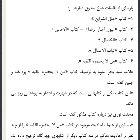
پاره اي از تاليفات شيخ صدوق عبارتند از:
1- كتاب «علل الشرايع ».
2- كتاب «عيون اخبار الرضا». – كتاب «الامالي ».
4- كتاب «الخصال ».
5- كتاب «ثواب الاعمال ».
6- كتاب «من لا يحضره الفقيه ».
علامه سيد بحر العلوم به توصيف كتاب «من لا يحضره الفقيه » پرداخته و
چنين گفته است:
«اين كتاب يكي از كتابهايي است كه در شهرت و اعتبار به روشنايي روز مي
ماند.
محدث نوري نيز درباره كتاب مذكور گفته است:
«بسياري از علماء، احاديث موجود در كتاب «من لا يحضره الفقيه » را از چند
نظر بر احاديث مذكور در سه كتاب ديگر از كتابهاي چهارگانه ترجيح داده اند،