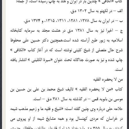
كتاب «الكافي » چندين بار در ايران و هند به چاپ رسيده است، از جمله:
الف – در لكهنو به سال 1302 ه.ق.
ب – در ايران به سال 1278، 1281، 1311، 1315، و 1374 ه.ق.
ج – اخيرا نيز به سال 1381 ه.ق در هشت مجلد به سرمايه كتابخانه
اسلاميه به زيور طبع آراسته شده است.همچنين دكتر حسين علي محفوظ
شرح حال مفصلي از شيخ كليني نوشته است كه در آغاز كتاب «الكافي »
چاپ شده و نيز به صورت جداگانه تحت عنوان «سيرة الكليني » انتشار يافته
است.
من لا يحضره الفقيه
كتاب «من لا يحضره الفقيه » تاليف شيخ محمد بن علي بن حسين بن
موسي بن بابويه قمي – در گذشته به سال 381 ه.ق – است.
علامه حلي درباره وي چنين گفته است: «شيخ و فقيه ما و زعيم مذهب شيعه
در خراسان كه مردي كهنسال بود و همه مشايخ شيعه از او پيروي مي
كردند، به سال 355 ه.ق وارد بغداد شد.او از فقيهان عاليقدر، حافظان حديث،