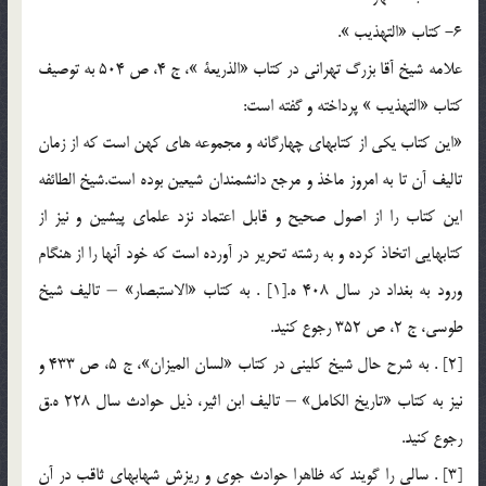
6- كتاب «التهذيب ».
علامه شيخ آقا بزرگ تهراني در كتاب «الذريعة »، ج 4، ص 504 به توصيف
كتاب «التهذيب » پرداخته و گفته است:
«اين كتاب يكي از كتابهاي چهارگانه و مجموعه هاي كهن است كه از زمان
تاليف آن تا به امروز ماخذ و مرجع دانشمندان شيعين بوده است.شيخ الطائفه
اين كتاب را از اصول صحيح و قابل اعتماد نزد علماي پيشين و نيز از
كتابهايي اتخاذ كرده و به رشته تحرير در آورده است كه خود آنها را از هنگام
ورود به بغداد در سال 408 ه.[1] . به كتاب «الاستبصار» – تاليف شيخ
طوسي، ج 2، ص 352 رجوع كنيد.
[2] . به شرح حال شيخ كليني در كتاب «لسان الميزان‏»، ج 5، ص 433 و
نيز به كتاب «تاريخ الكامل‏» – تاليف ابن اثير، ذيل حوادث سال 228 ه.ق
رجوع كنيد.
[3] . سالي را گويند كه ظاهرا حوادث جوي و ريزش شهاب‏هاي ثاقب در آن