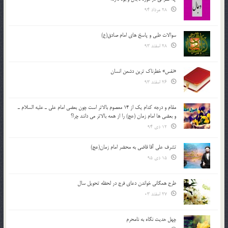
28 مرداد 94
سوالات طبی و پاسخ های امام صادق(ع)
28 اسفند 93
«نفس» خطرناک ترین دشمن انسان
26 اسفند 93
مقام و درجه كدام يك از 14 معصوم بالاتر است چون بعضي امام علي ـ عليه السلام ـ
و بعضي ها امام زمان (عج) را از همه بالاتر مي دانند چرا؟
12 دی 94
تشرف علي آقا قاضي به محضر امام زمان(عج)
15 دی 95
طرح همگانی خواندن دعای فرج در لحظه تحویل سال
27 اسفند 03
چهل حدیث نگاه به نامحرم