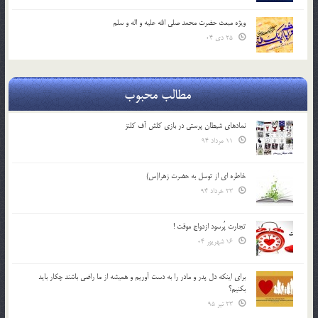
ویژه مبعث حضرت محمد صلی الله علیه و اله و سلم
25 دی 04
مطالب محبوب
نمادهای شیطان پرستی در بازی کلش آف کلنز
11 مرداد 94
خاطره ای از توسل به حضرت زهرا(س)
23 خرداد 94
تجارت پُرسود ازدواج موقت !
16 شهریور 04
براي اينكه دل پدر و مادر را به دست آوريم و هميشه از ما راضي باشند چكار بايد
بكنيم؟
23 تیر 95