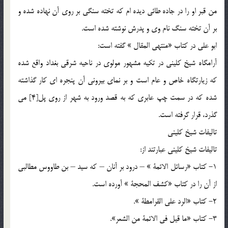
من قبر او را در جاده طائي ديده ام كه تخته سنگي بر روي آن نهاده شده و
بر آن تخته سنگ نام وي و پدرش نوشته شده است.
ابو علي در كتاب «منتهي المقال » گفته است:
آرامگاه شيخ كليني در تكيه مشهور مولوي در ناحيه شرقي بغداد واقع شده
كه زيارتگاه خاص و عام است و بر نماي بيروني آن پنجره اي كار گذاشته
شده كه در سمت چپ عابري كه به قصد ورود به شهر از روي پل[4] مي
گذرد، قرار گرفته است.
تاليفات شيخ كليني
تاليفات شيخ كليني عبارتند از:
1- كتاب «رسائل الائمة » – درود بر آنان – كه سيد – بن طاووس مطالبي
از آن را در كتاب «كشف المحجة » آورده است.
2- كتاب «الرد علي القرامطة ».
3- كتاب «ما قيل في الائمة من الشعر».