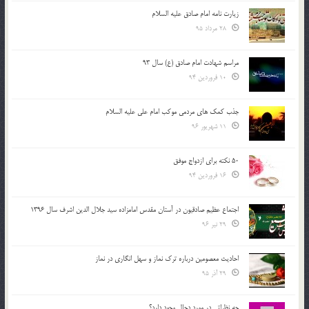
زیارت نامه امام صادق علیه السلام
28 مرداد 95
مراسم شهادت امام صادق (ع) سال 93
10 فروردین 94
جذب کمک های مردمی موکب امام علی علیه السلام
11 شهریور 96
50 نکته برای ازدواج موفق
16 فروردین 94
اجتماع عظیم صادقیون در آستان مقدس امامزاده سید جلال الدین اشرف سال 1396
29 تیر 96
احادیث معصومین درباره ترک نماز و سهل انگاری در نماز
29 آذر 95
چه نظراتی در مورد دجال وجود دارد؟