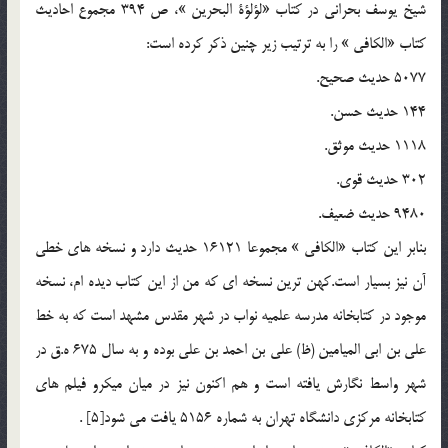
شيخ يوسف بحراني در كتاب «لؤلؤة البحرين »، ص 394 مجموع احاديث
كتاب «الكافي » را به ترتيب زير چنين ذكر كرده است:
5077 حديث صحيح.
144 حديث حسن.
1118 حديث موثق.
302 حديث قوي.
9480 حديث ضعيف.
بنابر اين كتاب «الكافي » مجموعا 16121 حديث دارد و نسخه هاي خطي
آن نيز بسيار است.كهن ترين نسخه اي كه من از اين كتاب ديده ام، نسخه
موجود در كتابخانه مدرسه علميه نواب در شهر مقدس مشهد است كه به خط
علي بن ابي الميامين (ظ) علي بن احمد بن علي بوده و به سال 675 ه.ق در
شهر واسط نگارش يافته است و هم اكنون نيز در ميان ميكرو فيلم هاي
كتابخانه مركزي دانشگاه تهران به شماره 5156 يافت مي شود[5] .