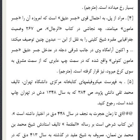
بسيار رخ مي‏داده است. (مترجم) .
[4] . مراد از پل، به احتمال قوي «جسر عتيق‏» است كه امروزه آن را «جسر
مامون‏» مي‏نامند، چه نجاشي در كتاب «الرجال‏»، ص 267 وضعيت
جغرافيايي مقبره شيخ كليني را به نقل از ابن – عبدون چنين توصيف مي‏كند:
… و اكنون آرامگاه وي در جانب شرقي دجله در مدخل جسر عتيق «جسر
مامون كنوني‏» واقع شده كه در سمت چپ عابري كه از سمت مشرق به
سوي كرخ مي‏رود، نيز قرار گرفته است. (مترجم) .
[5] . به فهرست ميكروفيلم‏هاي كتابخانه مركزي دانشگاه تهران، تاليف
محمد تقي دانش پژوه، ص 384 كه به سال 1348 ه.ش در تهران چاپ
شده است، رجوع كنيد.
@#@ق تا زمان هجرت به نجف در سال 448 ه.ق در اختيار داشته است ».
اين كتاب شرحي است بر رساله «المقنعة » تاليف استادش شيخ محمد بن
محمد بن نعمان، معروف به شيخ مفيد در گذشته به سال 413 ه.ق كه در