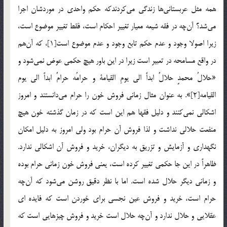
همه مثل عربستاني‌ها زندگي مي‌‌كردندكه حكم واحدي در موردشان اجرا
مي‌شد؟ آن‌چه در فقه شيعه معيار تغيير احكام است، فقط تغيير موضوع است،
زيرا اصولا وجود و عدم حكم تابع وجود و عدم موضوع است[1]، كه آن‌هم
در واقع مسامحه در تعبير است زيرا در اين باور هيچ حكمي عوض نمي‌شود و
«حلالُ محمدٍ حلالٌ ابداً الي يومِ القيامة و حرامُه حرامٌ ابداً الي يوم
القيامه[2]». به عنوان مثال زماني فروش خون را حرام مي‌دانستند و امروز
اشكالي نمي‌كنند و دليل فقها هم اين است كه در زمان گذشته خون هيچ
منفعت حلالي نداشت و لذا فروش آن حرام بود ولي امروز به دليل امكان
نگهداري و آزمايش و تزريق به ديگران، خريد و فروش آن اشكالي ندارد.
ظاهراً در اين جا حكمي تغيير كرده است، يعني فروش خون زماني حرام بوده
و زماني ديگر حلال شده است. اما با نظر دقيق روشن مي‌شود كه آن‌چه
حرام است، خريد و فروش عين نجسي براي خوردن است كه فايده‌ اي
عقلايي و حلال ندارد و آن‌چه حلال است خريد و فروش چيزهايي است كه