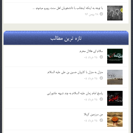
با توجه به اينكه اينجانب با دانشجويان اهل سنت روبرو مي‎شوم، …
28 بهمن 96
تازه ترین مطالب
سلام ای هلال محرم
25 خرداد 05
منزل به منزل با کاروان حسین بن علی علیه السلام
25 خرداد 05
پاسخ امام زمان علیه السلام به چند شبهه عاشورایی
25 خرداد 05
من سرزمین کربلا
25 خرداد 05