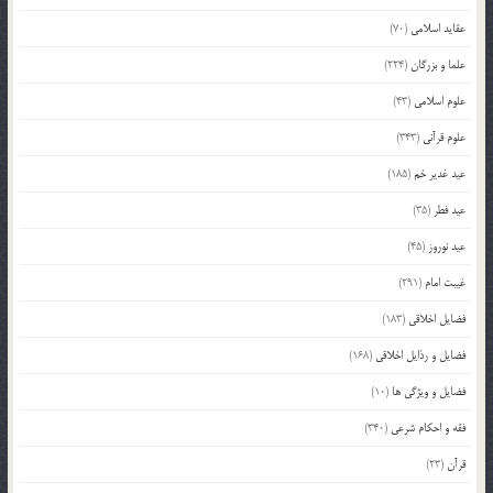
عقاید اسلامی
(70)
علما و بزرگان
(224)
علوم اسلامی
(43)
علوم قرآنی
(343)
عید غدیر خم
(185)
عید فطر
(35)
عید نوروز
(45)
غیبت امام
(291)
فضایل اخلاقی
(183)
فضایل و رذایل اخلاقی
(168)
فضایل و ویژگی ها
(10)
فقه و احکام شرعی
(340)
قرآن
(23)