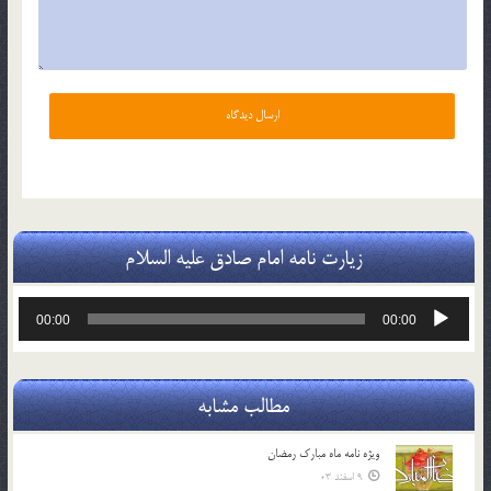
زیارت نامه امام صادق علیه السلام
پخش‌کننده
00:00
00:00
صوت
مطالب مشابه
ویژه نامه ماه مبارک رمضان
9 اسفند 03