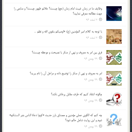
وظايف ما در زمان غيبت امام زمان (عج) چيست؟ علائم ظهور چيست؟ و منابعي را
جهت مطالعه معرفي نماييد؟
2 اسفند 96
با توجه به كلام امير المؤمنين (ع): «اوصيكم بتقوي الله و نظم …
2 اسفند 96
فرق بين امر به معروف و نهي از منكر با نصيحت و موعظه چيست؟
29 بهمن 96
امر به معروف و نهي از منكر را توضيح داده و مراحل آن را نام ببريد؟
29 بهمن 96
چگونه انتقاد كنيم كه طرف مقابل پرخاش نكند؟
29 بهمن 96
چه كنم كه الگوي عملي مؤمنين و مصداق بارز حديث «كونوا دعاة الناس بغير السنتكم»
شوم و اين روايت شامل حالم شود؟
29 بهمن 96