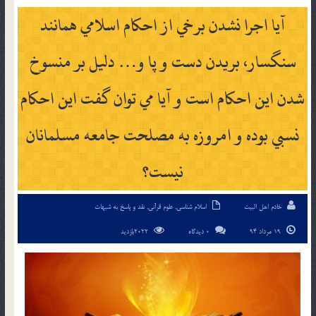
آيا اجرا نشدن برخي از احکام اسلامي همانند
سنگسار، بريدن دست و پا و… دليل بر منسوخ
شدن اين احکام است و آيا مي توان گفت اين احکام
نسبي بوده و امروزه به مصلحت جامعه مسلمانان
نيست؟
خادم اهل البیت
اسلام شناسی
,
علوم قرآنی
,
نقد و پاسخ به شبهات
19 مرداد 94
0 دیدگاه
2022بازدید