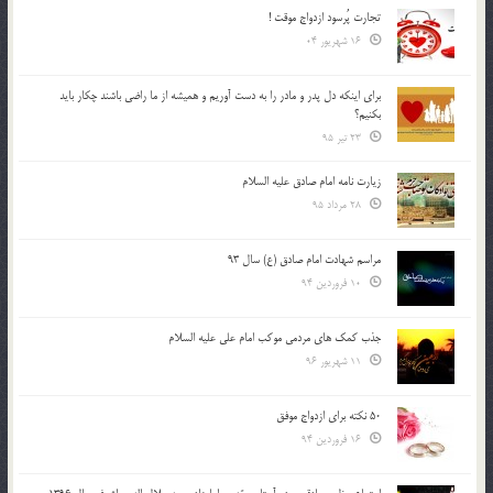
تجارت پُرسود ازدواج موقت !
16 شهریور 04
براي اينكه دل پدر و مادر را به دست آوريم و هميشه از ما راضي باشند چكار بايد
بكنيم؟
23 تیر 95
زیارت نامه امام صادق علیه السلام
28 مرداد 95
مراسم شهادت امام صادق (ع) سال 93
10 فروردین 94
جذب کمک های مردمی موکب امام علی علیه السلام
11 شهریور 96
50 نکته برای ازدواج موفق
16 فروردین 94