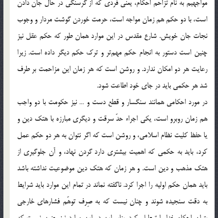
مواجهيم به نام تزاحم احكام، يعني فردي كه از گرسنگي در حال جان دادن
است، با دو حكم هم ‌زمان مواجه است، حرمت خوردن گوشت مردار و وجوب
نجات جان خويش. شارع مقدس در اين موارد همان طور كه حكم عقل نيز
چنين است دستور به انجام حكم مهم‌تر و ترك حكم ديگر داده است. زيرا
رعايت هر دو امكان ندارد. و روشن است كه هر زمان اين مزاحمت بر طرف
شد هر حكمي بايد در جاي خود اطاعت شود.
در مورد احكامي همانند سنگسار و قطع دست و … نيز حكومت با دو واجب
هم زمان روبرو است، يكي اجراء حدّ سرقت و ديگري مبارزه با هتك دين و
يا حفظ كليت نظام اسلامي، و روشن است كه اگر نتوان به هر دو حكم عمل
كرد، بايد به حكمي كه اهميت بيشتري دارد گردن نهاد، و آن جلوگيري از
هتك مذهب و دين است. و هر زمان كه هتك دين موضوعيت نداشته باشد
بايد همان حكم اوليه را اجرا كرد. ناگفته نماند در تمام اين موارد بايد شرايط
به دقت سنجيده شوند و چنان نيست كه به صِرف توهّم فشار‌هاي خارجي
بتوان احكام خدا را تعطيل كرد. بنابر اين در اين موارد نيز چنين نيست كه