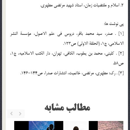
2. اسلام و مقتضيات زمان، استاد شهيد مرتضي مطهري.
پي نوشت ها:
[1] . صدر، سيد محمد باقر، دروس في علم الاصول، مؤسسة النشر
الاسلامي، ج1، (الحلقة الاولي) ص123.
[2] . كليني، محمد بن يعقوب، الكافي، تهران، دار الكتب الاسلاميه، ج1،
ص58.
[3] . رك: مطهري، مرتضي، خاتميت، انتشارات صدرا، ص144-146.
مطالب مشابه