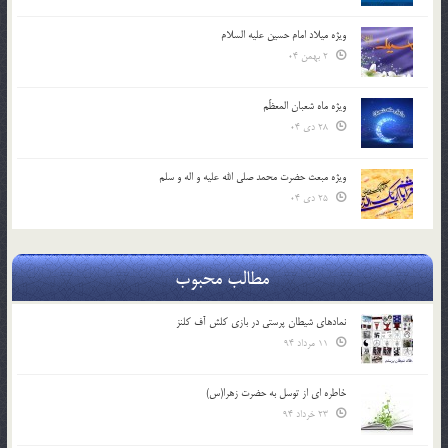
ویژه میلاد امام حسین علیه السلام
2 بهمن 04
ویژه ماه شعبان المعظّم
28 دی 04
ویژه مبعث حضرت محمد صلی الله علیه و اله و سلم
25 دی 04
مطالب محبوب
نمادهای شیطان پرستی در بازی کلش آف کلنز
11 مرداد 94
خاطره ای از توسل به حضرت زهرا(س)
23 خرداد 94