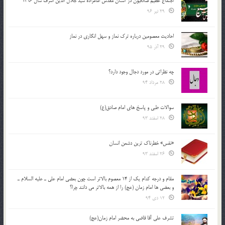
اجتماع عظیم صادقیون در آستان مقدس امامزاده سید جلال الدین اشرف سال 1396
29 تیر 96
احادیث معصومین درباره ترک نماز و سهل انگاری در نماز
29 آذر 95
چه نظراتی در مورد دجال وجود دارد؟
28 مرداد 94
سوالات طبی و پاسخ های امام صادق(ع)
28 اسفند 93
«نفس» خطرناک ترین دشمن انسان
26 اسفند 93
مقام و درجه كدام يك از 14 معصوم بالاتر است چون بعضي امام علي ـ عليه السلام ـ
و بعضي ها امام زمان (عج) را از همه بالاتر مي دانند چرا؟
12 دی 94
تشرف علي آقا قاضي به محضر امام زمان(عج)