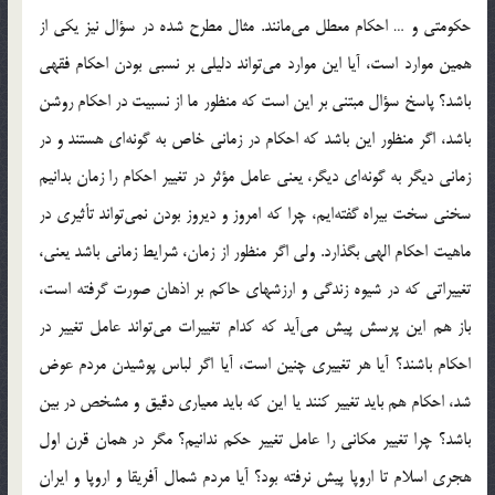
حكومتي و … احكام معطل مي‌مانند. مثال مطرح شده در سؤال نيز يكي از
همين موارد است، آيا اين موارد مي‌تواند دليلي بر نسبي بودن احكام فقهي
باشد؟ پاسخ سؤال مبتني بر اين است كه منظور ما از نسبيت در احكام روشن
باشد، اگر منظور اين باشد كه احكام در زماني خاص به گونه‌اي هستند و در
زماني ديگر به گونه‌اي ديگر، يعني عامل مؤثر در تغيير احكام را زمان بدانيم
سخني سخت بيراه گفته‌ايم، چرا كه امروز و ديروز بودن نمي‌تواند تأثيري در
ماهيت احكام الهي بگذارد. ولي اگر منظور از زمان، شرايط زماني باشد يعني،
تغييراتي كه در شيوه زندگي و ارزشهاي حاكم بر اذهان صورت گرفته است،
باز هم اين پرسش پيش مي‌آيد كه كدام تغييرات مي‌تواند عامل تغيير در
احكام باشند؟ آيا هر تغييري چنين است، آيا اگر لباس پوشيدن مردم عوض
شد، احكام هم بايد تغيير كنند يا اين كه بايد معياري دقيق و مشخص در بين
باشد؟ چرا تغيير مكاني را عامل تغيير حكم ندانيم؟ مگر در همان قرن اول
هجري اسلام تا اروپا پيش‌ نرفته بود؟ آيا مردم شمال آفريقا و اروپا و ايران