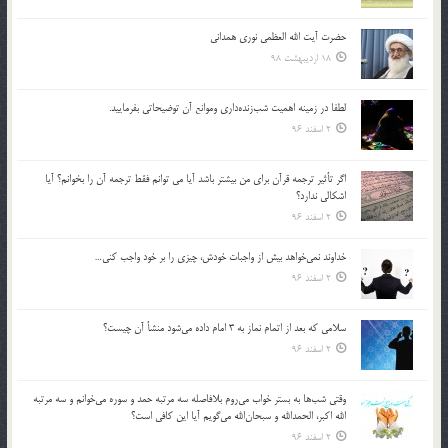
حضرت آیت الله العظمی نوری همدانی
18 اردیبهشت 98
لطفا در زمينه اهميت شب‌زنده‌داري وموانع آن توضيحاتي بفرماييد.
2 اسفند 96
اگر تأثير ترجمه قرآن براي من بيشتر باشد آيا مي توانم فقط ترجمه آن را بخوانم؟ آيا
اشكالي ندارد؟
2 اسفند 96
خداوند نمي‌خواهد بيش از واجبات خودش، چيزي را بر خود واجب كني…
2 اسفند 96
سلامي كه بعد از اتمام نماز به 3 امام داده مي‌شود منشأ آن چيست؟
2 اسفند 96
وقتي شب‌ها به بستر خواب مي‌روم بلافاصله سه مرتبه حمد و سوره مي‌خوانم و سه مرتبه
الله اكبر، الحمدالله و سبحان‌الله مي‌گويم آيا اين كافي است؟
2 اسفند 96