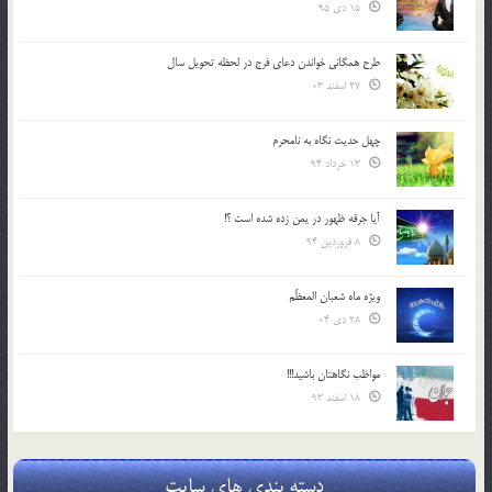
15 دی 95
طرح همگانی خواندن دعای فرج در لحظه تحویل سال
27 اسفند 03
چهل حدیث نگاه به نامحرم
13 خرداد 94
آیا جرقه ظهور در یمن زده شده است ؟!
8 فروردین 94
ویژه ماه شعبان المعظّم
28 دی 04
مواظب نگاهتان باشید!!!
18 اسفند 93
دسته بندی های سایت