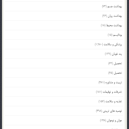
بهداشت جسم
(73)
بهداشت روان
(26)
بهداشت محیط
(18)
بودائیسم
(15)
پزشکی و سلامت
(1,980)
پند خوبان
(129)
تحصیل
(62)
تحصیل
(65)
تربیت و مشاوره
(481)
تشرفات و توقیعات
(181)
تغذیه و سلامت
(156)
توصیه های تربیتی
(498)
جوان و نوجوان
(148)