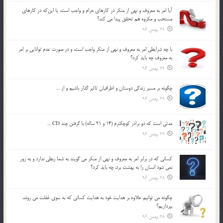
آيا امر به معروف و نهي از منكر در كارهاي حرام و واجب است، يا اين‌كه در كارهاي
مستحب و مكروه هم تحقق پيدا مي كند؟
29 بهمن 96
با چه شرايطي امر به معروف و نهي از منکر واجب است، و در صورت عدم توانايي بر امر
به معروف چه بايد کرد؟
29 بهمن 96
چگونه بر مسير زندگي دوستان و اطرافيان تاثير گذار باشيم و از …
29 بهمن 96
مدتي است كه دو برادر كوچكترم (14 و 21 ساله) با گرفتن چند CD …
29 بهمن 96
كساني كه در برابر امر به معروف و نهي از منكر مي گويند به شما ربطي ندارد و به زور
نمي شود انسان را به بهشت برد، چه بايد كرد؟
28 بهمن 96
چگونه مي توانيم علاوه بر هدايت خود به هدايت كساني كه به سوي غفلت مي روند،
بپردازيم؟
28 بهمن 96