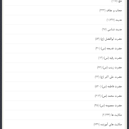
حج
(118)
حجاب و عفاف
(333)
حدیث
(1,737)
حدیث شناسی
(97)
حضرت ابوالفضل (ع)
(54)
حضرت خدیجه (س)
(41)
حضرت رقیه (س)
(13)
حضرت زینب (س)
(66)
حضرت علی اکبر (ع)
(23)
حضرت فاطمه (س)
(530)
حضرت محمد (ص)
(613)
حضرت معصومه (س)
(45)
حکایت ها
(2,244)
حکایت های آموزنده
(749)