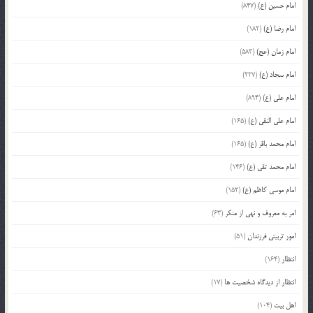
امام حسین (ع)
(847)
امام رضا (ع)
(182)
امام زمان (عج)
(583)
امام سجاد (ع)
(227)
امام علی (ع)
(894)
امام علی النقی (ع)
(165)
امام محمد باقر (ع)
(165)
امام محمد تقی (ع)
(146)
امام موسی کاظم (ع)
(152)
امر به معروف و نهی از منکر
(63)
امور تربیتی فرزندان
(51)
انتظار
(164)
انتظار از دیدگاه شخصیت ها
(17)
اهل بیت
(104)