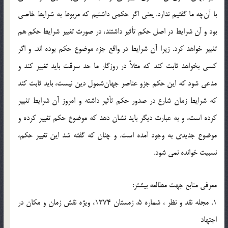
با آن‌چه ما گفتيم ندارد. يعني اگر حكمي داشتيم كه مربوط به شرايط خاصي
بود و آن شرايط در اصل حكم تأثير داشتند، در صورت تغيير شرايط حكم هم
تغيير خواهد كرد. زيرا آن شرايط در واقع جزء موضوع حكم بوده ‌اند. و اگر
كسي بخواهد ثابت كند كه مثلاً در روزگار ما حد سرقت بايد تغيير كند و
مدعي شود كه اين حكم جزو عناصر جهان‌شمول دين نيست، بايد ثابت كند
كه شرايط زمان شارع در صدور حكم تأثير داشته و امروز آن شرايط تغيير
كرده است، و به عبارت ديگر بايد نشان دهد كه موضوع حكم تغيير كرده و
موضوع جديدي به وجود آمده است. و چنان كه گفته شد اين تغيير حكم،
نسبيت خوانده نمي شود.
معرفي منابع جهت مطالعه بيشتر:
1. مجله نقد و نظر ، شماره 5، زمستان 1374، ويژه نقش زمان و مكان در
اجتهاد