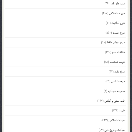
شب های قدر
(46)
شبهات اخلاقی
(217)
شرح احادیث
(51)
شرح حدیث
(550)
شرح دیوان حافظ
(11)
شناخت امام
(440)
شهید دستغیب
(38)
شیخ مفید
(42)
شیعه شناسی
(69)
صحیفه سجادیه
(4)
طب سنتی و گیاهی
(147)
ظهور
(334)
عبادات اسلامی
(627)
عبادات و فروع دین
(34)