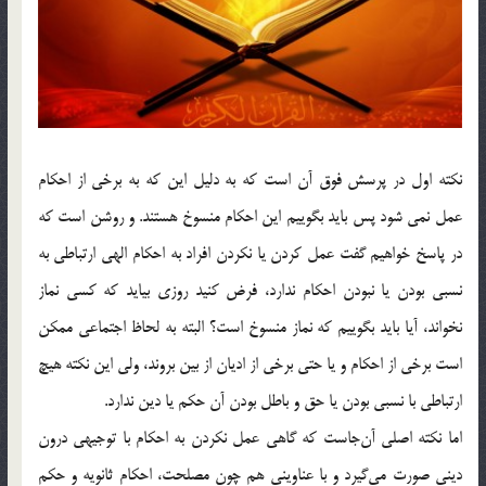
نكته اول در پرسش فوق آن است كه به دليل اين كه به برخي از احكام
عمل نمي شود پس بايد بگوييم اين احكام منسوخ هستند. و روشن است كه
در پاسخ خواهيم گفت عمل كردن يا نكردن افراد به احكام الهي ارتباطي به
نسبي بودن يا نبودن احكام ندارد، فرض كنيد روزي بيايد كه كسي نماز
نخواند، آيا بايد بگوييم كه نماز منسوخ است؟ البته به لحاظ اجتماعي ممكن
است برخي از احكام و يا حتي برخي از اديان از بين بروند، ولي اين نكته هيچ
ارتباطي با نسبي بودن يا حق و باطل بودن آن حكم يا دين ندارد.
اما نكته اصلي آن‌جاست كه گاهي عمل نكردن به احكام با توجيهي درون
ديني صورت مي‌گيرد و با عناويني هم چون مصلحت، احكام ثانويه و حكم