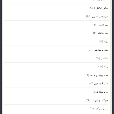
رذایل اخلاقی
(252)
رژیم های غذایی
(209)
روز قدس
(31)
روز مباهله
(41)
روزه
(93)
روزه و سلامتی
(101)
زرتشتی
(40)
زنان
(317)
سایر روزها و ماه ها
(103)
سایر فروع دین
(72)
سایر مقالات
(5)
سوالات و شبهات
(420)
سیر و سلوک
(274)