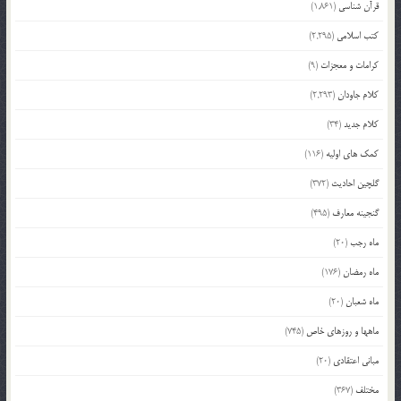
قرآن شناسی
(1,861)
کتب اسلامی
(2,295)
کرامات و معجزات
(9)
کلام جاودان
(2,293)
کلام جدید
(34)
کمک های اولیه
(116)
گلچین احادیث
(372)
گنجینه معارف
(495)
ماه رجب
(20)
ماه رمضان
(176)
ماه شعبان
(20)
ماهها و روزهای خاص
(745)
مبانی اعتقادی
(20)
مختلف
(367)