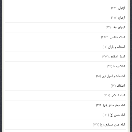
ازدواج
(371)
ازدواج
(117)
ازدواج موقت
(32)
اسلام شناسی
(2,661)
اصحاب و یاران
(37)
اصول اعتقادی
(777)
اطلاعیه ها
(26)
اعتقادات و اصول دین
(28)
اعتکاف
(43)
اعیاد اسلامی
(211)
امام جعفر صادق (ع)
(372)
امام حسن (ع)
(233)
امام حسن عسکری (ع)
(172)