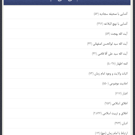
آشنایی با صحیفه سجادیه
(56)
آشنایی با نهج البلاغه
(392)
آیت الله بهجت
(54)
آیت الله سید ابوالحسن اصفهانی
(43)
آیت الله سید علی آقا قاضی
(42)
ائمه اطهار
(5,038)
اثبات ولایت و وجود امام زمان
(73)
احادیث موضوعی
(550)
اخبار
(717)
اخلاق اسلامی
(956)
اخلاق و تربیت اسلامی
(2,836)
ادیان
(474)
ارتباط با امام زمان (عج)
(14)