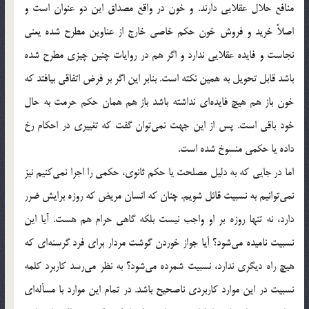
منافع حلال عقلايي دارند. و خون در واقع مصداق اين دو عنوان است و
اصلاً خريد و فروش خون حكم خاصي خارج از عناوين مطرح شده يعني
نجاست و فايده عقلايي ندارد و اگر هم در روايات چنين چيزي مطرح شده
باشد قابل تحويل به همين نكته است. بنابر اين اگر بر فرض اتفاقي بيافتد كه
خون باز هم هيچ فايده‌اي نداشته باشد باز هم همان حكم حرمت به حال
خود باقي است. پس از اين جهت نمي‌توان گفت كه تغييري در احكام رخ
داده يا حكمي منسوخ شده است.
اما در جايي كه به دليل مصلحت يا حكم ثانوي، حكمي را اجرا نمي‌كنيم نيز
نمي‌توانيم به نسبيت قائل شويم. چنان كه انسان مريض كه روزه برايش ضرر
دارد، نه تنها روزه بر او واجب نيست بلكه گاهي حرام هم هست. آيا اين
نسبيت‌ ناميده مي‌شود؟ آيا جواز خوردن گوشت مردار براي فرد گرسنه‌اي كه
هيچ راه ديگري ندارد، نسبيت شمرده مي‌شود؟ به نظر مي‌رسد كاربرد كلمه
نسبيت در اين موارد كاربردي ناصحيح باشد. در تمام اين موارد با مسأله‌اي