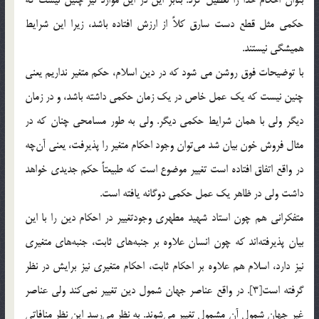
حكمي مثل قطع دست سارق كلاً از ارزش افتاده باشد، زيرا اين شرايط
هميشگي نيستند.
با توضيحات فوق روشن مي شود كه در دين اسلام، حكم متغير نداريم يعني
چنين نيست كه يك عمل خاص در يك زمان حكمي داشته باشد، و در زمان
ديگر ولي با همان شرايط حكمي ديگر. ولي به طور مسامحي چنان كه در
مثال فروش خون بيان شد مي‌توان وجود احكام متغير را پذيرفت، يعني آن‌چه
در واقع اتفاق افتاده است تغيير موضوع است كه طبيعتاً حكم جديدي خواهد
داشت ولي در ظاهر يك عمل حكمي دوگانه يافته است.
متفكراني هم ‌چون استاد شهيد مطهري وجودتغيير در احكام دين را با اين
بيان پذيرفته‌اند كه چون انسان علاوه بر جنبه‌هاي ثابت، جنبه‌هاي متغيري
نيز دارد، اسلام هم علاوه بر احكام ثابت، احكام متغيري نيز برايش در نظر
گرفته است[3]. در واقع عناصر جهان شمول دين تغيير نمي‌كند ولي عناصر
غير جهان شمول آن مشمول تغيير مي‌شوند. به نظر مي‌رسد اين نظر منافاتي