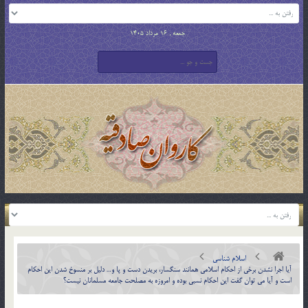
جمعه , 16 مرداد 1405
اسلام شناسی
آيا اجرا نشدن برخي از احکام اسلامي همانند سنگسار، بريدن دست و پا و… دليل بر منسوخ شدن اين احکام
است و آيا مي توان گفت اين احکام نسبي بوده و امروزه به مصلحت جامعه مسلمانان نيست؟