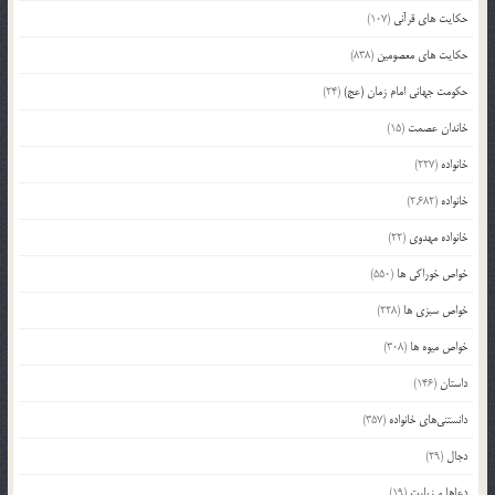
حکایت های قرآنی
(107)
حکایت های معصومین
(838)
حکومت جهانی امام زمان (عج)
(24)
خاندان عصمت
(15)
خانواده
(227)
خانواده
(2,682)
خانواده مهدوی
(22)
خواص خوراکی ها
(550)
خواص سبزی ها
(228)
خواص میوه ها
(308)
داستان
(146)
دانستنی‌های خانواده
(357)
دجال
(29)
دعاها و زیارت
(19)