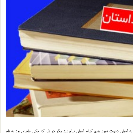
ه ايمان دعوت نمود هيچ كدام ايمان نياوردند مگر دو نفر كه يكي عابدي بود به نام