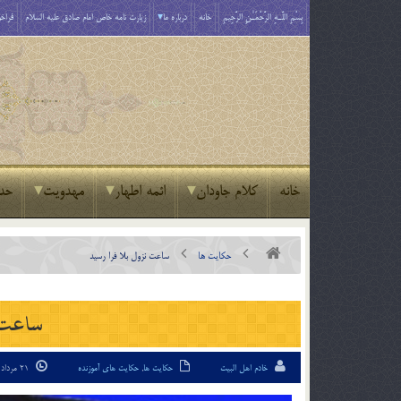
بِسْمِ اللَّـهِ الرَّحْمَـٰنِ الرَّحِيمِ
خانه
درباره ما
زیارت نامه خاص امام صادق علیه السلام
فراخو
خانه
کلام جاودان
ائمه اطهار
مهدویت
حد
حکایت ها
ساعت نزول بلا فرا رسيد
ساعت ن
خادم اهل البیت
حکایت ها
,
حکایت های آموزنده
21 مرداد 94