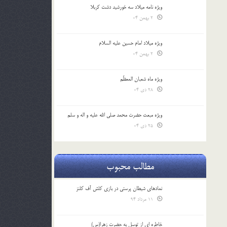
ویژه نامه میلاد سه خورشید دشت کربلا
2 بهمن 04
ویژه میلاد امام حسین علیه السلام
2 بهمن 04
ویژه ماه شعبان المعظّم
28 دی 04
ویژه مبعث حضرت محمد صلی الله علیه و اله و سلم
25 دی 04
مطالب محبوب
نمادهای شیطان پرستی در بازی کلش آف کلنز
11 مرداد 94
خاطره ای از توسل به حضرت زهرا(س)