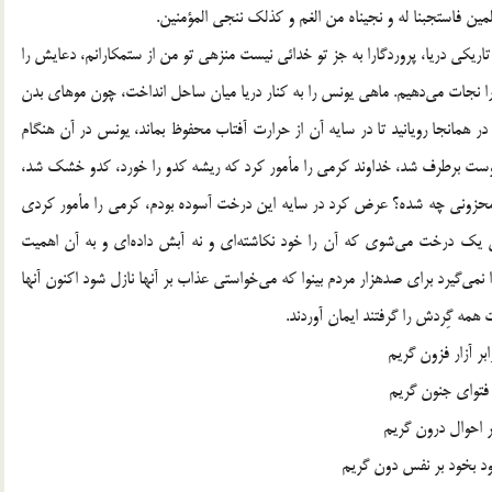
مين فاستجبنا له و نجيناه من الغم و كذلك ننجي المؤمنين.
 تاريكي شب و تاريكي دريا، پروردگارا به جز تو خدائي نيست منزهي تو من از ستمكارانم، دعايش را
مستجاب كرديم و او را از اندوه نجات داديم و اين چنين مؤمنين را نجات مي‎دهيم. ماهي يونس را به كنار دريا ميان ساحل انداخت، چون موهاي بدن
همانجا رويانيد تا در سايه آن از حرارت آفتاب محفوظ بماند، يونس در آن هنگام
 پوست برطرف شد، خداوند كرمي را مأمور كرد كه ريشه كدو را خورد، كدو خشك شد،
محزوني چه شده؟ عرض كرد در سايه اين درخت آسوده بودم، كرمي را مأمور كردي
تا او را خشك كرد. فرمود، يونس اندوهگين براي خشك شدن يك درخت مي‎شوي كه آن را خود نكاشته‎اي و نه آبش داده‎اي و به آن اهميت
نمي‎دادي، هنگاميكه از سايه‎اش بي‎نياز مي‎شدي امّا تو را اندوه فرا نمي‎گيرد براي صدهزار مردم بينوا كه مي‎خواستي عذاب بر آنها نازل شود اكنون آنها
همه گِردش را گرفتند ايمان آوردند.
ر آزار فزون گريم
 فتواي جنون گريم
ر احوال درون گريم
ود بخود بر نفس دون گريم