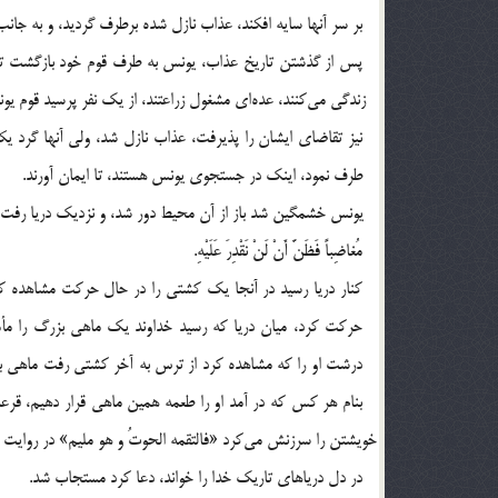
بر سر آنها سايه افكند، عذاب نازل شده برطرف گرديد، و به جانب
نيز تقاضاي ايشان را پذيرفت، عذاب نازل شد، ولي آنها گرد يكد
طرف نمود، اينك در جستجوي يونس هستند،‌ تا ايمان آورند.
مُغاضِباً فَظَنَّ أَنْ لَنْ نَقْدِرَ عَلَيْهِ.
كنار دريا رسيد در آنجا يك كشتي را در حال حركت مشاهده كرد
حركت كرد، ميان دريا كه رسيد خداوند يك ماهي بزرگ را مأم
درشت او را كه مشاهده كرد از ترس به آخر كشتي رفت ماهي باز 
بنام هر كس كه در آمد او را طعمه همين ماهي قرار دهيم، قرعه 
در دل درياهاي تاريك خدا را خواند، دعا كرد مستجاب شد.