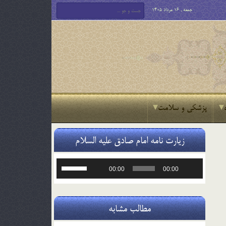
جمعه , 16 مرداد 1405
پزشکی و سلامت
زیارت نامه امام صادق علیه السلام
پخش‌کننده
برای
00:00
00:00
صوت
افزایش
یا
کاهش
صدا
مطالب مشابه
از
کلیدهای