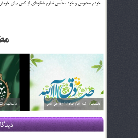
خودم محبوس و خود مَحْبس ندارم شكوه‎اي از كس بپاي خويش ماندم بس، زدست خويش خون گريم
مط
داستانهای ائمه: امام صادق (ع): خیارفروش
داستان های ا
29 اسفند 03
29 اسفند 03
دیدگا