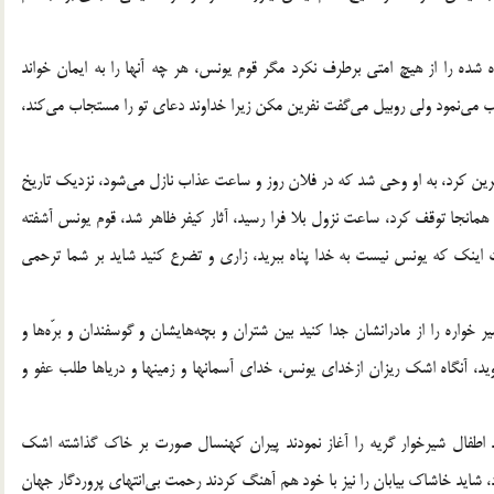
شده را از هيچ امتي برطرف نكرد مگر قوم يونس، هر چه آنها را به ايمان خواند
نپذيرفتند. با خود انديشيد كه نفرينشان كند، عابد او را بر اينكار ترغيب مي‎نمود ولي روبيل مي‎گفت نفرين مكن زيرا خداوند دعاي تو را مستجاب مي‎كند،
بالأخره يونس ـ عليه السّلام ـ ، گفتار عابد را پذيرفت و آنها را نفرين كرد، به او وحي شد كه در فلان روز و ساعت عذاب نازل مي‎شود، نزديك تاريخ
مانجا توقف كرد، ساعت نزول بلا فرا رسيد، آثار كيفر ظاهر شد، قوم يونس آشفته
 اينك كه يونس نيست به خدا پناه ببريد، زاري و تضرع كنيد شايد بر شما ترحمي
پرسيدند چگونه پناه ببريم؟ روبيل فكري كرد و گفت فرزندان شير خواره را از مادرانشان جدا كنيد بين شتران و بچه‎هايشان و گوسفندان و برّه‎ها و
 جمع شويد، آنگاه اشك ريزان ازخداي يونس، خداي آسمانها و زمينها و درياها طلب عفو و
به دستور روبيل عمل كردند منظره‎اي بس تأثر انگيز ايجاد شد اطفال شيرخوار گريه را ‎آغاز نمودند پيران كهنسال صورت بر خاك گذاشته اشك
مي‎ريختند، آواي حيوانات و اشك و آه قوم يونس با هم آميخته بود، شايد خاشاك بيابان را نيز با خود هم آهنگ كردند رحمت بي‎انتهاي پروردگار جهان