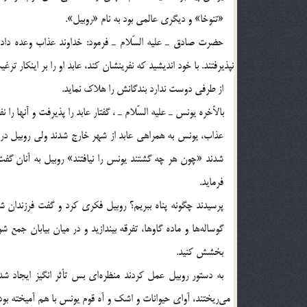
«تنوخا» و ديگري عالمي بود به نام «روبيل».
حضرت صادق ـ عليه السّلام ـ فرمود: خداوند عذاب وعده داده 
از طرفي دوست ندارد بندگانش را هلاك نمايد.
عذاب، يونس به همراهي عابد از شهر خارج شدند ولي روبيل در ه
شدند «چون هر چه گشتند يونس را نيافتند» روبيل به آنان گفت
فرمايد.
گوساله‎ها و ماده گاوها، تفرقه بيندازيد و در ميان بيابان
بخشش كنيد.