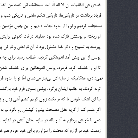
فنادي في الظلمات ان لا اله الّا انت سبحانك اني كنت من الظال
فرياد برداشت در تاريكي‎ها؛ تاريكي شكم ماهي و
او ريخته و پوستش نازك شده بود خداوند درخت كدوئي برايش در 
پيوسته به تسبيح و ذكر خدا مشغول بود تا آن ناراحتي و نازكي
يونس از اين پيش آمد اندوهگين گرديد، خطاب رسيد براي چه 
توبه كردند، به جانب ايشان برگرد، يونس بسوي قوم خود بازگشت 
بيا اي اشك خونين تا كه بر بخت زبون گريم كشم آهي زدل و زاب
اگر منعم كند از گريه عقل مصلحت بينم ز كيشش رو بگردانم به
دمي با خويش پردازم به آه و ناله در سازم بجان آتش در اندازم ب
زدست خود در آزارم كه محنت را سزاوارم براي خود خودم هم خ