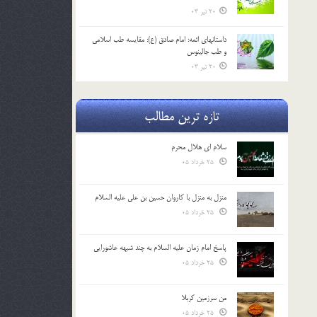
20 تیر 03
داستانهای ائمه: امام صادق (ع): مقایسه طب اسلامی
و طب جالینوس
20 تیر 03
تازه ترین مطالب
سلام ای هلال محرم
25 خرداد 05
منزل به منزل با کاروان حسین بن علی علیه السلام
25 خرداد 05
پاسخ امام زمان علیه السلام به چند شبهه عاشورایی
25 خرداد 05
من سرزمین کربلا
25 خرداد 05