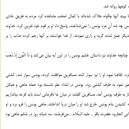
 كوهها روانه شد.
پس از گذشتن تاريخ عذاب، يونس به طرف قوم خود بازگشت تا ببيند آنها چگونه هلاك شده‎اند با كمال تعجب مشاهده كرد مردم به طريق عادي
زندگي مي‎كنند، عده‎اي مشغول زراعتند، از يك نفر پرسيد قوم يونس چه شد آن مرد يونس را نمي‎شناخت، پاسخ داد او بر قوم خود نفرين كرد، خداوند
يگر جمع شدند گريه و زاري نمودند، از خدا خواستند بر آنها رحم كرده عذاب را بر
يونس خشمگين شد باز از آن محيط دور شد، و نزديك دريا رفت چنانچه خداوند نيز داستان خشم يونس را در اين آيه بيان مي‎كند وَ ذَا النُّونِ إِذْ ذَهَبَ
، تقاضا نمود او را نيز سوار كنند مسافرين موافقت كرده، يونس سوار شد، كشتي
ور نمود به طرف كشتي رود، يونس در ابتداء جلو نشسته بود حمله ماهي و هيكل
به طرف يونس آمد، مسافرين گفتند: در ميان ما نافرماني است بايد قرعه بياندازيم
كشيدن بنام يونس خارج شد او را ميان دريا انداختند، ماهي يونس را فرو برد و او
خويشتن را سرزنش مي‎كرد «فالتقمه الحوتُ و هو مليم» در روايت ابي الجارود حضرت باقر ـ عليه السّلام ـ مي‎فرمايد: سه شبانه روز در شكم ماهي بود