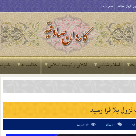
ان کاروان صادقیه
تماس با ما
یث
اسلام شناسی
اخلاق و تربیت اسلامی
حکایت ها
خانواده
زول بلا فرا رسيد
0 دیدگاه
2176بازدید