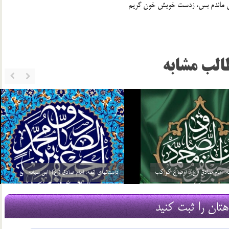
الب مشابه
ئمه: امام صادق (ع): گره گشائی
داستانهای ائمه: امام صادق (ع): توحید مفضل
21 مرداد 03
هتان را ثبت کنید