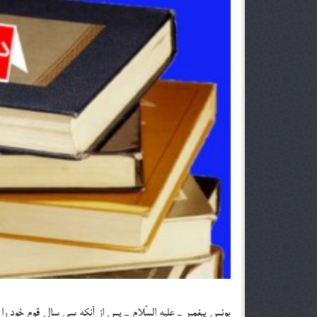
يونس پيغمبر ـ عليه السّلام ـ پس از آنكه سي سال قوم خود را ب