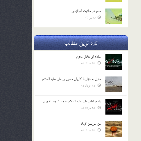
مصر در احادیث آخرالزمان
28 تیر 03
تازه ترین مطالب
سلام ای هلال محرم
25 خرداد 05
منزل به منزل با کاروان حسین بن علی علیه السلام
25 خرداد 05
پاسخ امام زمان علیه السلام به چند شبهه عاشورایی
25 خرداد 05
من سرزمین کربلا
25 خرداد 05