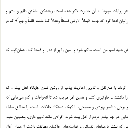
ر اکثر روایات مربوط به آن حضرت ذکر شده است، ریشه‌کن ساختن ظلم و ستم و
وان ادعا کرد که جمله «یملأ الارض قسطاً وعدلاً کما ملئت ظلماً و جوراً» که در
مش شبیه اسم من است، حاکم شود و زمین را پر از عدل و قسط کند، همان‌گونه که
عی کردند با منع نقل و تدوین احادیث پیامبر از روشن شدن جایگاه اهل بیت ـ که
ا داشتند ـ جلوگیری کنند و همین امر موجب شد تا انحرافات و گمراهی‌هایی که
ابد و برخی عناصر یهودی و مسیحی، با کمک دستگاه خلافت، اسلام را مطابق سلیقه
یی هر چه بیشتر مردم از اهل بیت شوند. افرادی مانند تمیم داری، وهب‌بن منبه،
یرهایی که بیشتر با هواهای نفسانی و خواسته‌های حاکمان مطابقت داشت از همان آغاز،