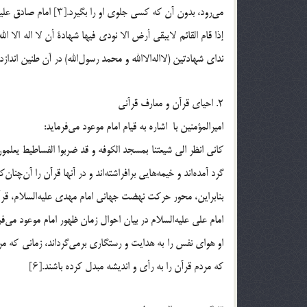
می‌رود، بدون آن که کسی جلوی او را بگیرد.[۳] امام صادق علیه‌السلام می‌فرماید:
إذا قام القائم لایبقی أرض الا نودی فیها شهادة أن لا اله الا ال
ندای شهادتین (لااله‌الاالله و محمد رسول‌الله) در آن طنین اندازد.[۴
2. احیای قرآن و معارف قرآنی
امیرالمؤمنین با اشاره به قیام امام موعود می‌فرماید:
گرد آمده‌اند و خیمه‌هایی برافراشته‌اند و در آنها قرآن را آن‌چنان
بنابراین، محور حرکت نهضت جهانی امام مهدی علیه‌السلام، قرآن
امام علی علیه‌السلام در بیان احوال زمان ظهور امام موعود می‌فر
او هوای نفس را به هدایت و رستگاری برمی‌گرداند، زمانی که مرد
که مردم قرآن را به رأی و اندیشه مبدل کرده باشند.[۶]