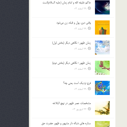
حاکم خليفه الله و امام زمان (علیه السلام)است
بالا
29 اسفند 03
و
پایین
استفاده
وقتی دین، پول و قبله، زن می‌شود
کنید.
29 اسفند 03
زمان ظهور ؛ نگاهی دیگر (بخش اول)
29 اسفند 03
زمان ظهور ؛ نگاهی دیگر (بخش دوم)
29 اسفند 03
فرج نزدیک است یعنی چه؟
29 اسفند 03
مشخصات عصر ظهور در نهج البلاغه
22 شهریور 03
ستاره های دنباله دار مشهور و ظهور حضرت حق