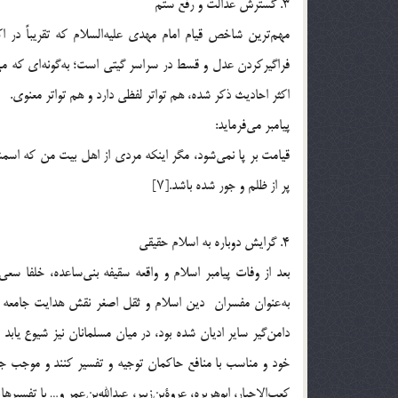
3. گسترش عدالت و رفع ستم
مهم‌ترین شاخص قیام امام مهدی علیه‌السلام که تقریباً د
فراگیرکردن عدل و قسط در سراسر گیتی است؛ به‌گونه‌ای که می‌ت
اکثر احادیث ذکر شده، هم تواتر لفظی دارد و هم تواتر معنوی.
پیامبر می‌فرماید:
قیامت بر پا نمی‌شود، مگر اینکه مردی از اهل بیت من که اس
پر از ظلم و جور شده باشد.[۷]
4. گرایش دوباره به اسلام حقیقی
بعد از وفات پیامبر اسلام و واقعه سقیفه بنی‌ساعده، خلفا س
به‌عنوان مفسران دین اسلام و ثقل اصغر نقش هدایت جامعه ر
دامن‌گیر سایر ادیان شده بود، در میان مسلمانان نیز شیوع ی
خود و مناسب با منافع حاکمان توجیه و تفسیر کنند و موجب جدا
کعب‌الاحبار، ابوهریره، عروةبن‌زبیر، عبدالله‌بن‌عمر و… با تفس