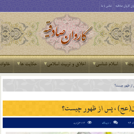
ان کاروان صادقیه
تماس با ما
یث
اسلام شناسی
اخلاق و تربیت اسلامی
حکایت ها
خانواده
س از ظهور چیست؟
ان(عج) ، پس از ظهور چیست؟
0 دیدگاه
2113بازدید