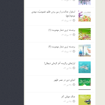
13 مرداد 03
استقرار عدالت و از بين بردن ظلم، خصوصيّت مهدي
موعود(عج)
13 مرداد 03
برجسته ترين شعار مهدويت (1)
13 مرداد 03
برجسته ترين شعار مهدويت (2)
13 مرداد 03
ابزارهاي برگزيده آخر الزماني شيطان!
28 تیر 03
احياي دين در عصر ظهور
28 تیر 03
جنگ جهاني آخر
28 تیر 03