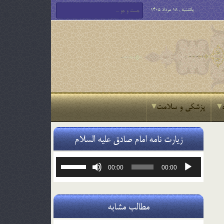
یکشنبه , 18 مرداد 1405
پزشکی و سلامت
زیارت نامه امام صادق علیه السلام
پخش‌کننده
برای
00:00
00:00
صوت
افزایش
یا
کاهش
صدا
مطالب مشابه
از
کلیدهای