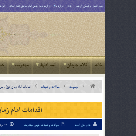
بِسْمِ اللَّـهِ الرَّحْمَـٰنِ الرَّحِيمِ
خانه
درباره ما
زیارت نامه خاص امام صادق علیه السلام
فراخو
خانه
کلام جاودان
ائمه اطهار
مهدویت
حد
مهدویت
سوالات و شبهات
اقدامات امام زمان(عج) ، پ
اقدامات امام زم
خادم اهل البیت
سوالات و شبهات
,
ظهور
,
مهدویت
21 مرداد 94