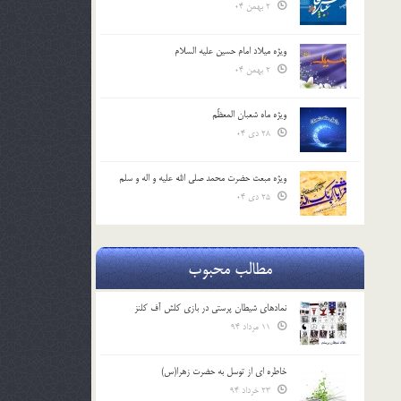
2 بهمن 04
ویژه میلاد امام حسین علیه السلام
2 بهمن 04
ویژه ماه شعبان المعظّم
28 دی 04
ویژه مبعث حضرت محمد صلی الله علیه و اله و سلم
25 دی 04
مطالب محبوب
نمادهای شیطان پرستی در بازی کلش آف کلنز
11 مرداد 94
خاطره ای از توسل به حضرت زهرا(س)
23 خرداد 94