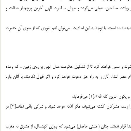
 وراثت صالحان، عملی می‌گردد و جهان با قدرت الهی آخرین پرچمدار عدالت و
یده شده است. با توجه به این احادیث، می‌توان اهم اموری که از سوی آن حضرت
‌شوند و سعی خواهند کرد تا از تشکیل حکومت عدل الهی بر روی زمین ـ که وعده
 عصر ابتدا، آنان را به راه حق دعوت خواهد کرد و اگر قبول نکردند، با آنان وارد
لدین کله لله»،[۱] می‌فرماید:
تأویل این آیه، هنوز نیامده است… پس زمانی که تأویل آن فرا رسد، مشرکان کشته می‌شوند، مگر آنکه موحد شوند و شرکی باقی نماند.[۲] در
دا قرار ندهند. چنان (امنیتی حاصل) می‌شود که پیرزن کهنسال، از مشرق به مغرب