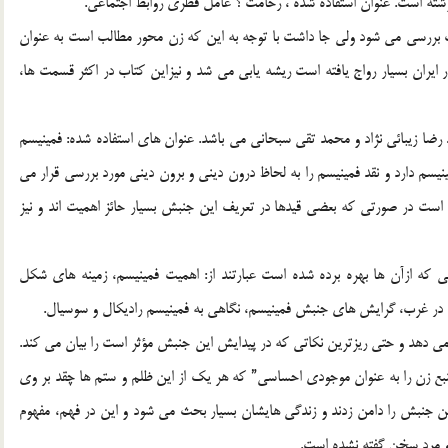
 بررسی می شود ولی جا داشت با توجه به این که زن محور مطالب است به عنوان
ر ایران بسیار رواج یافته است ریشه یابی می شد و نیزاین کتاب در اکثر قسمت ها،
ضا زیبائی نژاد و محمد تقی سبحانی می باشد. عنوان های استفاده شده: فمینیسم
نیسم دارد و نقد فمینیسم را به لحاظ درون دینی و برون دینی مورد بررسی قرار می
 است در صورتی که بعضی قیدها در تعریف این جنبش بسیار حائز اهمیت اند و نیز
ایی که ازآن ها بهره برده شده است عبارتند از: اهمیت فمینیسم، زمینه های شکل
 در غرب، گرایش های جنبش فمینیسم، نگاهی به فمینیسم رادیکال و سوسیال.
می دهد و حتی ریزترین نکاتی که در پیدایش این جنبش مؤثر است را بیان می کند.
بع زن را به عنوان موجودی احساسی” که هر یک از این ظلم و ستم ها چقد بر وی
این جنبش را دامن زدند و زندگی هایشان بسیار بحث می شود و این در فهم، مفهوم
و مرد سخن گفته نشده است.