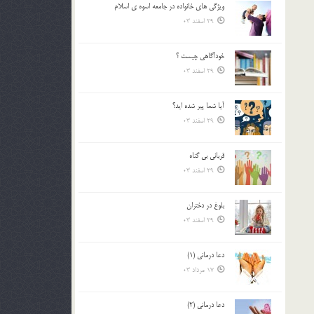
ويژگي هاي خانواده در جامعه اسوه ي اسلام
بالا
29 اسفند 03
و
پایین
استفاده
خودآگاهى چيست ؟
کنید.
29 اسفند 03
آیا شما پیر شده اید؟
29 اسفند 03
قرباني بي گناه
29 اسفند 03
بلوغ در دختران
29 اسفند 03
دعا درمانی (1)
17 مرداد 03
دعا درمانی (2)