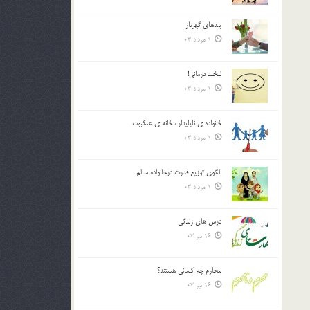
پندهاي گهربار
1 مرداد 03
لبخند درمانى!
1 مرداد 03
خانواده ي ناپايدار ، خانه ي عنکبوت
1 مرداد 03
الگوي توزيع قدرت درخانواده سالم
1 مرداد 03
درس هاي زندگي
16 تیر 03
محارم چه کساني هستند؟
16 تیر 03