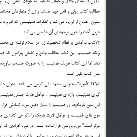
3) زن درآینه ی جلال و جمال که عبد الله جوادی آملی آن را نوشته است. عنوان استفاده شده ، رحامت ؟ عامل فطری روابط اجتماعی.
مطالب کتاب روان و قابل فهم هستند و زن از منظرهای مختلف
ستون اجتماع از او یاد می شد و تفکرات فمینیستی که امروزه د
عربی آیات را بدون ترجمه ی آن ها بیان می کند.
4)کتاب درآمدی بر نظام شخصیت زن در اسلام نوشته ی محمد ر
و نقد فمینیسم. این کتاب مطالب جامع و کاملی پیرامون نقد فمی
دهد اما این کتاب تعریف فمینیسم را به صورت منسجم نیاورده
متن کتاب ثقیل است.
5)”CDآموزه”سخنرانی محمد تقی کرمی می باشد. عنوان ه
گیری فمینیسم، واژه ی فمینیسم ، عوامل فترت جنبش فمینیسم
این منبع تاریخچه ی فمینیسم را بسیار دقیق مورد کنکاش قرار 
موج های فمینیسم و عوامل فترت هریک را ذکر می کند این من
مؤثر است” مورد بررسی قرار نداده است . در مورد افرادی که 
این جنبش حائز اهمیت است و نیز پیرامون تفاوت های بین زن 