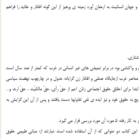
هان انسانیت به ارمغان آورد زمینه ی پرهیز از این گونه افکار و عقاید را فراهم
شتاری.
 و واکنشی بود در برابر تبعیض های غیر انسانی در غرب که کمتر از صد سال است
خ معاصر غرب ازجایگاه صنفی و افکار زن گرایانه عدول و در چارچوب نهضت سیاسی
ابتدا برای احقاق حقوق اجتماعی زنان اعم از حقّ رأی، حقّ مالکیّت ، حقّ ارث و…
به حقوق خود و نیز ایده ی نفی تفاوتها دست یافتند و پس از آن این گرایش به
ررسی قرار می گیرد.
ین کتاب دو عنوانی که از آن استفاده شده است عبارتند از: مبانی طبیعی حقوق