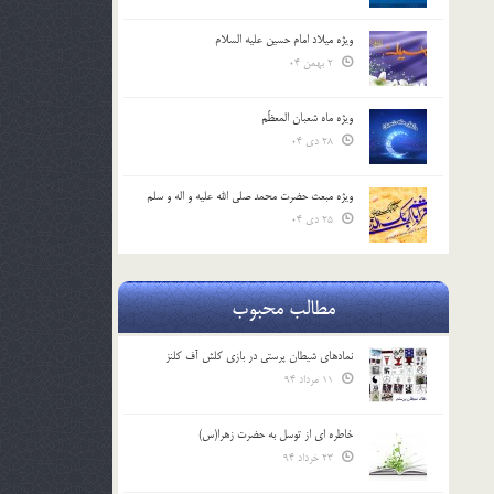
ویژه میلاد امام حسین علیه السلام
2 بهمن 04
ویژه ماه شعبان المعظّم
28 دی 04
ویژه مبعث حضرت محمد صلی الله علیه و اله و سلم
25 دی 04
مطالب محبوب
نمادهای شیطان پرستی در بازی کلش آف کلنز
11 مرداد 94
خاطره ای از توسل به حضرت زهرا(س)
23 خرداد 94