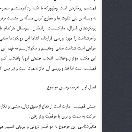
فمینیسم رویکردی است نوظهورکه با تکیه برتأثیرمستقیم عنصر
به وسیله ی نفی تفاوت ها و مطرح کردن مسأله ی جنسیت برتر 
رویکردهای لیبرال، مارکسیست، رادیکال، سوسیال هرکدام 
برامرشناخت را مورد بررسی قرارداده انداما این رویکردها مبا
خواهی است شناخت مبانی اومانیسم و سکولاریسم به فهم این
این مکتب مؤثرازدوانقلاب: انقلاب صنعتی اروپا وانقلاب کب
فمینیسم است لذا نقد وبررسی آن حائز اهمیت است و نیز بیان آ
فصل اول: تعریف وتبیین موضوع
جنبش فمینیسم عبارت است از دفاع ازحقوق زنان، مبتنی برانگاره
حرکت به سمت برابری یا موقعیّت برتر زنان .
متغیّرشناسی این موضوع به دو قسم درونی و بیرونی تقسیم م