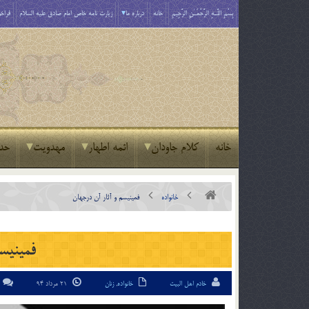
بِسْمِ اللَّـهِ الرَّحْمَـٰنِ الرَّحِيمِ
خانه
درباره ما
زیارت نامه خاص امام صادق علیه السلام
فراخو
خانه
کلام جاودان
ائمه اطهار
مهدویت
حد
خانواده
فمینیسم و آثار آن درجهان
فمینیسم
خادم اهل البیت
خانواده
,
زنان
21 مرداد 94