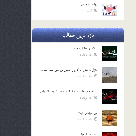
روابط اجتماعي
16 تیر 03
تازه ترین مطالب
سلام ای هلال محرم
25 خرداد 05
منزل به منزل با کاروان حسین بن علی علیه السلام
25 خرداد 05
پاسخ امام زمان علیه السلام به چند شبهه عاشورایی
25 خرداد 05
من سرزمین کربلا
25 خرداد 05
بیعت با عاشورا