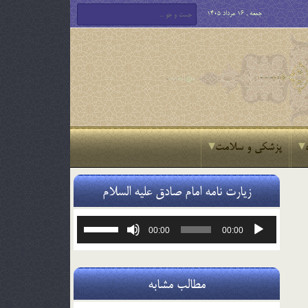
جمعه , 16 مرداد 1405
پزشکی و سلامت
زیارت نامه امام صادق علیه السلام
پخش‌کننده
برای
00:00
00:00
صوت
افزایش
یا
کاهش
صدا
مطالب مشابه
از
کلیدهای