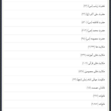
حضرت زینب (س)
(66)
حضرت علی اکبر (ع)
(23)
حضرت فاطمه (س)
(530)
حضرت محمد (ص)
(613)
حضرت معصومه (س)
(45)
حکایت ها
(2,244)
حکایت های آموزنده
(749)
حکایت های قرآنی
(107)
حکایت های معصومین
(838)
حکومت جهانی امام زمان (عج)
(24)
خاندان عصمت
(15)
خانواده
(227)
خانواده
(2,682)