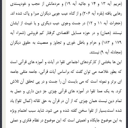
(مريم آيه 13 و 14 و جاثيه آيه 19) و مردمانش از عجب و خودپسندي
رهايي يافته (بقره آيه 206) و از گناه عيب جويي ديگران مبرا و پاك شده اند.
(حجرات آيه 11 و 12) در جست وجوي عيب ديگري و يا غيبت از ايشان
نيستند (همان) و در حوزه مسايل اقتصادي گرفتار كم فروشي (شعراء آيه
179 و 183) و حرام و باطل خوري و تجاوز و معصيت به حقوق ديگران
(مجادله آيه 9) نيستند.
اين ها بخشي از كاركردهاي اجتماعي تقوا در آيات و آموزه هاي قرآني است
كه بطور خلاصه مي توان گفت كه براساس آيات قرآني، جامعه متقي جامعه
اي برتر و نمونه است كه مي بايست آن را جست و در پي تحقق آن تلاش
كرد. به يك معنا تقوا در آموزه هاي قرآني چيزي جز دين داري و عمل به
تمام دين نيست همان چيزي كه از آن در قرآن به حق تقاته (كمال تقوا) ياد
شده است.بسيار از تقوا سخن گفته شده و مي شود. شايد سبب اهتمام ويژه
به اين موضوع جايگاه و اهميتي است كه اين موضوع در نظام فكري و عملي