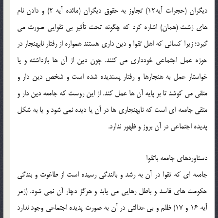
ديگران (حجرات آيه12) تجاوز به حقوق ديگران (مائده آيه 2) و دادن نام
هاي زشت (همان) اشاره كرد كه چگونه تحت تأثير بي تقوايي صورت مي
گيرد؛ زيرا كساني كه اهل تقوا و دين داري هستند همواره از رفتار نابهنجار در
حوزه عمل اجتماعي خودداري مي كنند. چون دين از آن ها بازداشته و يا
خواستار عمل به هنجارها و رفتار پسنديده شده است و شخص دين دار و
متقي مي كوشد تا بر پايه آن ها عمل كند. از اين روست كه جامعه دين دار و
متقي جامعه اي است كه نابهنجاري ها در آن يا ديده نمي شود و يا به شكل
پديده اجتماعي در آن بروز و ظهور ندارد.
دستاوردهاي جامعه باتقوا
جامعه اي كه تقوا در آن به رشد و بالندگي رسيده است از طاغوت و بندگي
حكومت هاي فاسد و باطل رهايي مي يابد و هرگز دچار آن نمي شود. (زمر
آيه 16 و 17) ظلم و بي عدالتي در آن به صورت پديده اجتماعي وجود ندارد