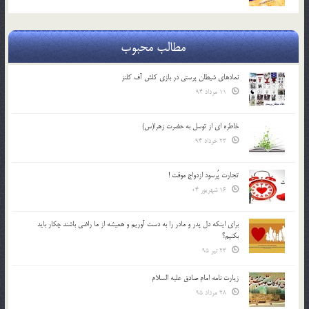
مطالب محبوب
نمادهای شیطان پرستی در بازی کلش آف کلنز
11 مرداد 94
خاطره ای از توسل به حضرت زهرا(س)
23 خرداد 94
تجارت پُرسود ازدواج موقت !
16 شهریور 04
براي اينكه دل پدر و مادر را به دست آوريم و هميشه از ما راضي باشند چكار بايد
بكنيم؟
23 تیر 95
زیارت نامه امام صادق علیه السلام
28 مرداد 95