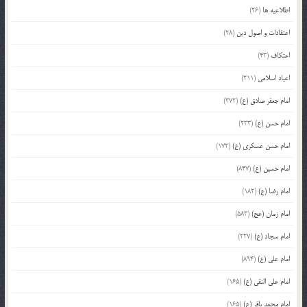
اطلاعیه ها
(26)
اعتقادات و اصول دین
(28)
اعتکاف
(43)
اعیاد اسلامی
(211)
امام جعفر صادق (ع)
(372)
امام حسن (ع)
(233)
امام حسن عسکری (ع)
(172)
امام حسین (ع)
(847)
امام رضا (ع)
(182)
امام زمان (عج)
(583)
امام سجاد (ع)
(227)
امام علی (ع)
(894)
امام علی النقی (ع)
(165)
امام محمد باقر (ع)
(165)