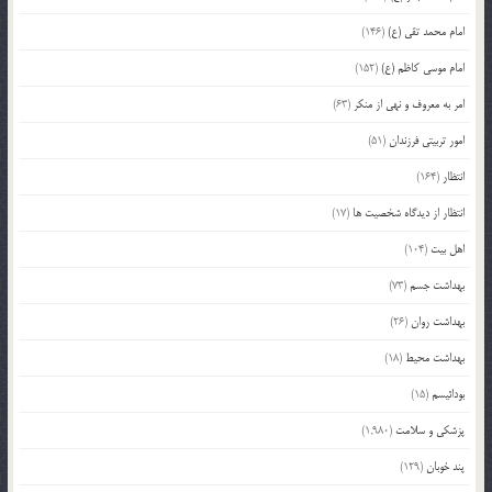
امام محمد تقی (ع)
(146)
امام موسی کاظم (ع)
(152)
امر به معروف و نهی از منکر
(63)
امور تربیتی فرزندان
(51)
انتظار
(164)
انتظار از دیدگاه شخصیت ها
(17)
اهل بیت
(104)
بهداشت جسم
(73)
بهداشت روان
(26)
بهداشت محیط
(18)
بودائیسم
(15)
پزشکی و سلامت
(1,980)
پند خوبان
(129)