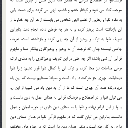
نرسد.تقوا در اصطلاح شرعي به معناي نگه داري نفس از چيزي است كه
موجب گناه مي شود و گرفتار خشم و غضب الهي مي گردد. براي دست يابي
به مقام تقوا و رهايي از خشم الهي شخص مي بايست از هر آن چه خداوند از
آن بازداشته است پرهيز كرده و به هر چه فرمان داده انجام دهد. بنابراين
تعريف تقوا به ترك و پرهيز از آن چه نهي كرده و بازداشته است، تعريف
جامعي نيست؛ چنان كه ترجمه آن به پرهيز و پرهيزگاري بيانگر معنا و مفهوم
قرآني آن نمي باشد؛ اگر چه حتي در اين تعريف پرهيزگاري را به معناي ترك
برخي مباحات نيز معنا كرده و ترك آن را كمال تقوا قرار دهيم؛ زيرا تقوا
درحقيقت، چيزي جز حركت در راه راست و صراط مستقيم نيست كه اين راه
دربردارنده همه آن چيزي است كه ما از آن به دين ياد مي كنيم؛ از اين رو
مي توان تقوا را در اصطلاح و فرهنگ قرآني به معناي عمل به دين دانست و
يا پا از اين فراتر نهاده و تقوا را به معناي دين داري در حوزه ايمان و عمل
دانست. بنابراين مي توان گفت كه در مفهوم قرآني تقوا در همان معناي دين
داري به كار رفته است و متقي همان دين دار است كه در حوزه هاي مختلف