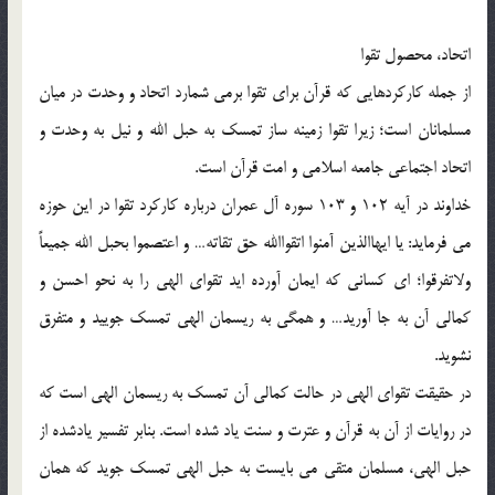
اتحاد، محصول تقوا
از جمله كاركردهايي كه قرآن براي تقوا برمي شمارد اتحاد و وحدت در ميان
مسلمانان است؛ زيرا تقوا زمينه ساز تمسك به حبل الله و نيل به وحدت و
اتحاد اجتماعي جامعه اسلامي و امت قرآن است.
خداوند در آيه 102 و 103 سوره آل عمران درباره كاركرد تقوا در اين حوزه
مي فرمايد: يا ايهاالذين آمنوا اتقواالله حق تقاته… و اعتصموا بحبل الله جميعاً
ولاتفرقوا؛ اي كساني كه ايمان آورده ايد تقواي الهي را به نحو احسن و
كمالي آن به جا آوريد… و همگي به ريسمان الهي تمسك جوييد و متفرق
نشويد.
در حقيقت تقواي الهي در حالت كمالي آن تمسك به ريسمان الهي است كه
در روايات از آن به قرآن و عترت و سنت ياد شده است. بنابر تفسير يادشده از
حبل الهي، مسلمان متقي مي بايست به حبل الهي تمسك جويد كه همان