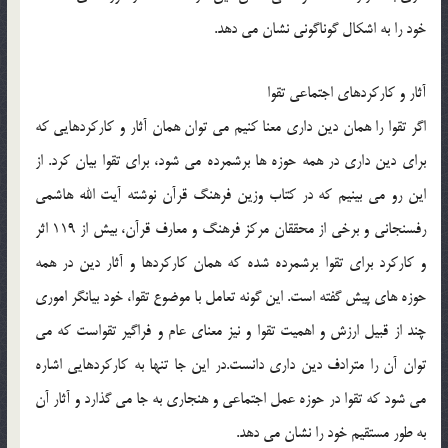
خود را به اشكال گوناگوني نشان مي دهد.
آثار و كاركردهاي اجتماعي تقوا
اگر تقوا را همان دين داري معنا كنيم مي توان همان آثار و كاركردهايي كه
براي دين داري در همه حوزه ها برشمرده مي شود، براي تقوا بيان كرد. از
اين رو مي بينيم كه در كتاب وزين فرهنگ قرآن نوشته آيت الله هاشمي
رفسنجاني و برخي از محققان مركز فرهنگ و معارف قرآن، بيش از 119 اثر
و كاركرد براي تقوا برشمرده شده كه همان كاركردها و آثار دين در همه
حوزه هاي پيش گفته است. اين گونه تعامل با موضوع تقوا، خود بيانگر اموري
چند از قبيل ارزش و اهميت تقوا و نيز معناي عام و فراگير تقواست كه مي
توان آن را مترادف دين داري دانست.در اين جا تنها به كاركردهايي اشاره
مي شود كه تقوا در حوزه عمل اجتماعي و هنجاري به جا مي گذارد و آثار آن
به طور مستقيم خود را نشان مي دهد.