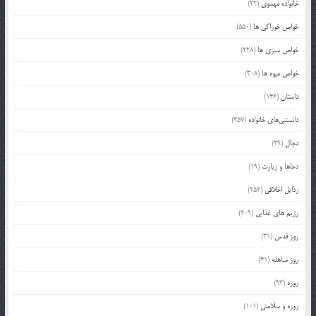
خانواده مهدوی
(22)
خواص خوراکی ها
(550)
خواص سبزی ها
(228)
خواص میوه ها
(308)
داستان
(146)
دانستنی‌های خانواده
(357)
دجال
(29)
دعاها و زیارت
(19)
رذایل اخلاقی
(252)
رژیم های غذایی
(209)
روز قدس
(31)
روز مباهله
(41)
روزه
(93)
روزه و سلامتی
(101)