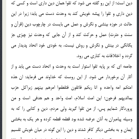
دين است؛ از اين رو گفته مي شود كه تقوا همان دين داري است و كسي كه
دين داري و تقوا را پيشه خويش كند به وحدت دست مي يابد؛ زيرا در اين
حالت در حوزه بينشي و نگرش و عمل مي بايست در چارچوب دين (قرآن و
سنت و عترت) عمل و حركت كند و از آن جايي كه وحدت نيز چيزي جز
يگانگي در بينش و نگرش و روش نيست، به خودي خود اتحاد پديدار مي
گردد و اختلافات به كناري مي رود.
جامعه اي كه بر پايه تقوا استوار است به وحدت و اتحاد دست مي يابد و از
آثار آن برخوردار مي شود. از اين روست كه خداوند مي فرمايد: ان هذه
امتكم امه واحده و انا ربكم فاتقون فتقطعوا امرهم بينهم زبراكل حزب
بمالديهم فرحون؛ اين امت اسلام، امت واحد و هم هدفي است و من
پروردگار شمايم پس، از من تقوا گيريد ولي مردم، دين و كتابي را كه به
وسيله پيامبران به آنان عرضه شده بود قطعه قطعه كرده و هر يك به بخشي
ايمان و به بخشي ديگر كافر شدند و دين را اين گونه در ميان خويش تقسيم