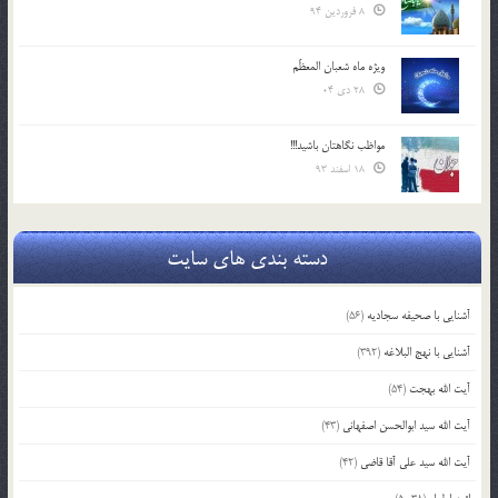
8 فروردین 94
ویژه ماه شعبان المعظّم
28 دی 04
مواظب نگاهتان باشید!!!
18 اسفند 93
دسته بندی های سایت
آشنایی با صحیفه سجادیه
(56)
آشنایی با نهج البلاغه
(392)
آیت الله بهجت
(54)
آیت الله سید ابوالحسن اصفهانی
(43)
آیت الله سید علی آقا قاضی
(42)