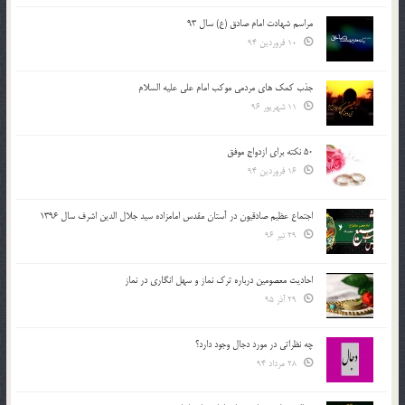
مراسم شهادت امام صادق (ع) سال 93
10 فروردین 94
جذب کمک های مردمی موکب امام علی علیه السلام
11 شهریور 96
50 نکته برای ازدواج موفق
16 فروردین 94
اجتماع عظیم صادقیون در آستان مقدس امامزاده سید جلال الدین اشرف سال 1396
29 تیر 96
احادیث معصومین درباره ترک نماز و سهل انگاری در نماز
29 آذر 95
چه نظراتی در مورد دجال وجود دارد؟
28 مرداد 94