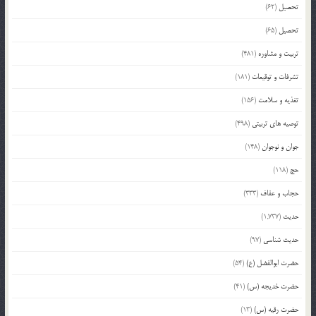
تحصیل
(62)
تحصیل
(65)
تربیت و مشاوره
(481)
تشرفات و توقیعات
(181)
تغذیه و سلامت
(156)
توصیه های تربیتی
(498)
جوان و نوجوان
(148)
حج
(118)
حجاب و عفاف
(333)
حدیث
(1,737)
حدیث شناسی
(97)
حضرت ابوالفضل (ع)
(54)
حضرت خدیجه (س)
(41)
حضرت رقیه (س)
(13)