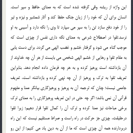
اين واژه از ريشه وقي گرفته شده است كه به معناي حافظ و سپر است.
انسان براي آن كه خود را از زيان جنگ حفظ كند و آثار شمشير و نيزه و تير
را از خود دفع سازد تن را به سپر مي سپارد تا وي را نگه دارد و آسيبي به او
نرسد.تقوا در اصطلاح شرعي به معناي نگه داري نفس از چيزي است كه
موجب گناه مي شود و گرفتار خشم و غضب الهي مي گردد. براي دست يابي
به مقام تقوا و رهايي از خشم الهي شخص مي بايست از هر آن چه خداوند از
آن بازداشته است پرهيز كرده و به هر چه فرمان داده انجام دهد. بنابراين
تعريف تقوا به ترك و پرهيز از آن چه نهي كرده و بازداشته است، تعريف
جامعي نيست؛ چنان كه ترجمه آن به پرهيز و پرهيزگاري بيانگر معنا و مفهوم
قرآني آن نمي باشد؛ اگر چه حتي در اين تعريف پرهيزگاري را به معناي ترك
برخي مباحات نيز معنا كرده و ترك آن را كمال تقوا قرار دهيم؛ زيرا تقوا
درحقيقت، چيزي جز حركت در راه راست و صراط مستقيم نيست كه اين راه
دربردارنده همه آن چيزي است كه ما از آن به دين ياد مي كنيم؛ از اين رو