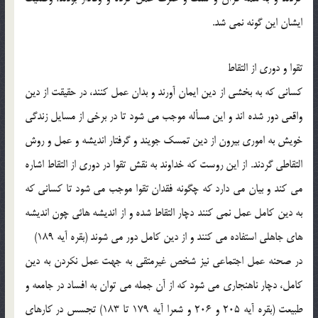
ايشان اين گونه نمي شد.
تقوا و دوري از التقاط
كساني كه به بخشي از دين ايمان آورند و بدان عمل كنند، در حقيقت از دين
واقعي دور شده اند و اين مسأله موجب مي شود تا در برخي از مسايل زندگي
خويش به اموري بيرون از دين تمسك جويند و گرفتار انديشه و عمل و روش
التقاطي گردند. از اين روست كه خداوند به نقش تقوا در دوري از التقاط اشاره
مي كند و بيان مي دارد كه چگونه فقدان تقوا موجب مي شود تا كساني كه
به دين كامل عمل نمي كنند دچار التقاط شده و از انديشه هائي چون انديشه
هاي جاهلي استفاده مي كنند و از دين كامل دور مي شوند (بقره آيه 189)
در صحنه عمل اجتماعي نيز شخص غيرمتقي به جهت عمل نكردن به دين
كامل، دچار ناهنجاري مي شود كه از آن جمله مي توان به افساد در جامعه و
طبيعت (بقره آيه 205 و 206 و شعرا آيه 179 تا 183) تجسس در كارهاي