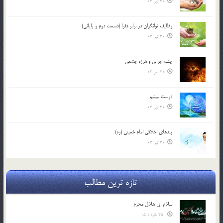
30 تیر 03
وظایف توانگران در برابر فقرا (قسمت دوم و پایانی)
30 تیر 03
چشم ‏چرانى و هرزه‏ چشمى
30 تیر 03
درست ببينيم
30 تیر 03
پندهاي اخلاقي امام خميني (ره)
30 تیر 03
تازه ترین مطالب
سلام ای هلال محرم
25 خرداد 05