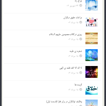
چراغ راه
24 شهریور 03
مراعات حقوق ديگران
15 مرداد 03
روزي دركلام معصومين عليهم السلام
15 مرداد 03
شجره ي طيبه
15 مرداد 03
لا اله الا الله، قلعه ي الهي
15 مرداد 03
گزيده ها
15 مرداد 03
وظایف توانگران در برابر فقرا (قسمت اول)