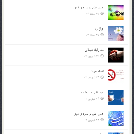
حسن خلق در سيره ي نبوي
29 اسفند 03
چراغ راه
29 اسفند 03
سه رذیله شیطانی
24 شهریور 03
اقسام غيبت
24 شهریور 03
عزت نفس در روايات
24 شهریور 03
حسن خلق در سيره ي نبوي
24 شهریور 03