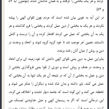
كردند و هر يك بخشي را گرفتند و به همان شادمان شدند. (مؤمنون آيه 52
و 53)
در اين آيه به خوبي بيان شده است كه مردم چون تقواي الهي را پيشه
نكردند و هر يك به بخشي از دين عمل كردند و بخشي را فرو گذاشتند و هر
يك به آن بخشي كه عمل مي كردند افتخار كرده و آن را درست و كامل
دانستند، همين امر موجب شد تا خود گروه گروه شوند و اتحاد و وحدت در
دين و روش از ميان آنان رخت بربندد.
بنابراين عمل به دين يعني تقواي الهي داشتن كه خود زمينه اي براي اتحاد
و وحدت در هدف و روش است و دوري از تقوا يعني فروگذاري بخشي از
دين و عمل به بخشي از آن كه در نتيجه آن هر يك تنها به آن بخشي كه
عمل مي كنند، باور داشته و بدان شاد شده و ديگران را منكر مي شوند و
تخطئه مي كنند و اين گونه است كه جامعه دچار تشتت و اختلاف مي گردد.
اين درحالي است كه اگر به ريسمان الهي و حبل خداوندي تمسك مي
كردند و به همه قرآن و سنت و عترت عمل كرده و وفادار بودند؛ وضعيت