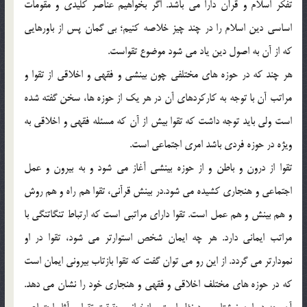
تفكر اسلام و قرآن دارا مي باشد. اگر بخواهيم عناصر كليدي و مقومات
اساسي دين اسلام را در چند چيز خلاصه كنيم؛ بي گمان پس از باورهايي
كه از آن به اصول دين ياد مي شود موضوع تقواست.
هر چند كه در حوزه هاي مختلفي چون بينشي و فقهي و اخلاقي از تقوا و
مراتب آن با توجه به كاركردهاي آن در هر يك از حوزه ها، سخن گفته شده
است ولي بايد توجه داشت كه تقوا بيش از آن كه مسئله فقهي و اخلاقي به
ويژه در حوزه فردي باشد امري اجتماعي است.
تقوا از درون و باطن و از حوزه بينشي آغاز مي شود و به بيرون و عمل
اجتماعي و هنجاري كشيده مي شود.در بينش قرآني، تقوا هم راه و هم روش
و هم بينش و هم عمل است. تقوا داراي مراتبي است كه ارتباط تنگاتنگي با
مراتب ايماني دارد. هر چه ايمان شخص استوارتر مي شود، تقوا در او
نمودارتر مي گردد. از اين رو مي توان گفت كه تقوا بازتاب بيروني ايمان است
كه در حوزه هاي مختلف اخلاقي و فقهي و هنجاري خود را نشان مي دهد.