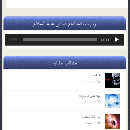
زیارت نامه امام صادق علیه السلام
پخش‌کننده
00:00
00:00
صوت
مطالب مشابه
اقسام غيبت
29 اسفند 03
عزت نفس در روايات
29 اسفند 03
سه رذیله شیطانی
29 اسفند 03