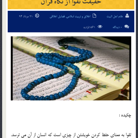
حقيقت تقوا از نگاه قرآن
خادم اهل البیت
اخلاق و تربیت اسلامی
,
فضایل اخلاقی
21 مرداد 94
0 دیدگاه
1561بازدید
چکیده :
تقوا به معناي حفظ كردن خويشتن از چيزي است كه انسان از آن مي ترسد.