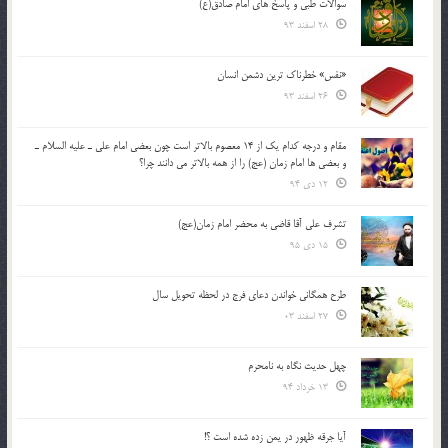
سوالات طبی و پاسخ های امام صادق(ع)
28 اسفند 93
«نفس» خطرناک ترین دشمن انسان
26 اسفند 93
مقام و درجه كدام يك از 14 معصوم بالاتر است چون بعضي امام علي ـ عليه السلام ـ
و بعضي ها امام زمان (عج) را از همه بالاتر مي دانند چرا؟
12 دی 94
تشرف علي آقا قاضي به محضر امام زمان(عج)
15 دی 95
طرح همگانی خواندن دعای فرج در لحظه تحویل سال
27 اسفند 03
چهل حدیث نگاه به نامحرم
13 خرداد 94
آیا جرقه ظهور در یمن زده شده است ؟!