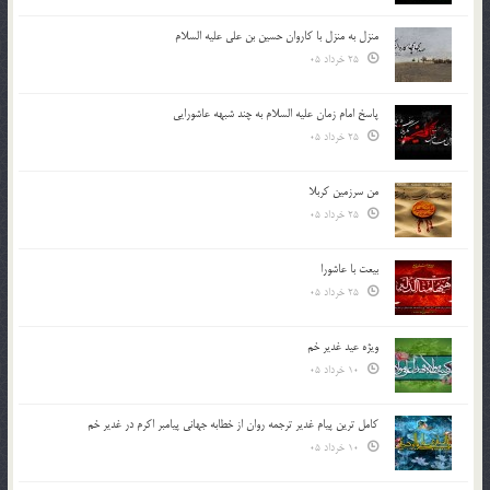
منزل به منزل با کاروان حسین بن علی علیه السلام
25 خرداد 05
پاسخ امام زمان علیه السلام به چند شبهه عاشورایی
25 خرداد 05
من سرزمین کربلا
25 خرداد 05
بیعت با عاشورا
25 خرداد 05
ویژه عید غدیر خم
10 خرداد 05
کامل ترین پیام غدیر ترجمه روان از خطابه جهانی پیامبر اکرم در غدیر خم
10 خرداد 05