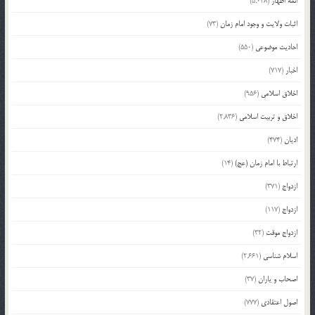
ائمه اطهار
(5,038)
اثبات ولایت و وجود امام زمان
(73)
احادیث موضوعی
(550)
اخبار
(717)
اخلاق اسلامی
(956)
اخلاق و تربیت اسلامی
(2,836)
ادیان
(474)
ارتباط با امام زمان (عج)
(14)
ازدواج
(371)
ازدواج
(117)
ازدواج موقت
(32)
اسلام شناسی
(2,661)
اصحاب و یاران
(37)
اصول اعتقادی
(777)