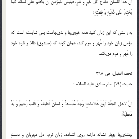
اِنَّ هذَا اللِّسانَ مِفتاحُ كُلِّ خَيرٍ وَ شَرٍّ، فَيَنبَغى لِلمُؤمِنِ اَن يَختِمَ عَلى لِسانِهِ كَما
يَختِمُ عَلى ذَهَبِهِ وَ فِضَّتِهِ؛
به راستى كه اين زبان كليد همه خوبى‏ها و بدى‏هاست پس شايسته است كه
مؤمن زبان خود را مُهر و موم كند، همان گونه كه (صندوق) طلا و نقره خود
را مُهر و موم مى‏كند.
تحف العقول، ص 298
حدیث (19) امام صادق عليه‏ السلام :
اِنَّ لاِهلِ الجَنَّةِ اَربَعَ عَلاماتٍ: وَجهٌ مُنبَسِطٌ وَ لِسانٌ لَطيفٌ وَ قَلبٌ رَحيمٌ وَ يَدٌ
مُعطيَةٌ؛
بهشتى‏ها چهار نشانه دارند: روى گشاده، زبان نرم، دل مهربان و دستِ