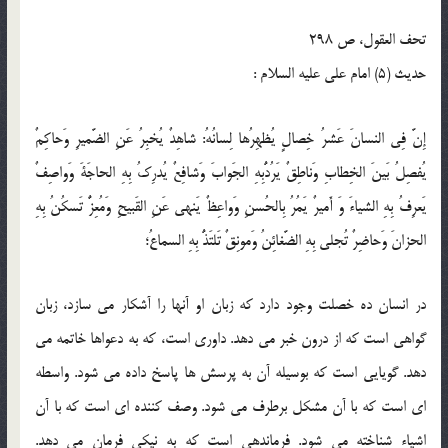
تحف العقول، ص 298
حدیث (5) امام على عليه السلام :
إِنَّ فِى النسانَ عَشرُ خِصالٍ يُظهِرُها لِسانُهُ: شاهِدٌ يُخبِرُ عَنِ الضَّميرِ وَحاكِمٌ
يُفصِلُ بَينَ الخِطابِ وَناطِقٌ يَرُدُّبِهِ الجَوابَ وَشافِعٌ يُدرِكُ بِهِ الحاجَةَ وَواصِفٌ
يَعرِفُ بِهِ الشياءَ وَ أَميرٌ يَمُرُ بِالحُسنِ وَواعِظٌ يَنهى عَنِ القَبيحِ وَمُعِزٌّ تَسكُنُ بِهِ
الحزانَ وَحاضِرٌ تُجلى بِهِ الضَّغائِنُ وَمونِقٌ تَلتَذُّ بِهِ السماعُ؛
در انسان ده خصلت وجود دارد كه زبان او آنها را آشكار مى سازد، زبان
گواهى است كه از درون خبر مى دهد. داورى است، كه به دعواها خاتمه مى
دهد. گويايى است كه بوسيله آن به پرسش ها پاسخ داده مى شود. واسطه
اى است كه با آن مشكل برطرف مى شود. وصف كننده اى است كه با آن
اشياء شناخته مى شود. فرماندهى است كه به نيكى فرمان مى دهد.