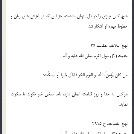
هيچ كس چيزى را در دل پنهان نداشت، جز اين كه در لغزش هاى زبان و
خطوط چهره او آشكار شد.
نهج البلاغه، حكمت 26
حدیث (2) رسول اكرم صلى الله عليه و آله :
مَن كانَ يُؤمِنُ بِاللّه و َاليَومِ الخِرِ فَليَقُل خَيرا أَو لِيَسكُت؛
هركس به خدا و روز قيامت ايمان دارد، بايد سخن خير بگويد يا سكوت
نمايد.
نهج الفصاحه، ح 2915
حدیث (3) رسول اكرم صلى الله عليه و آله :