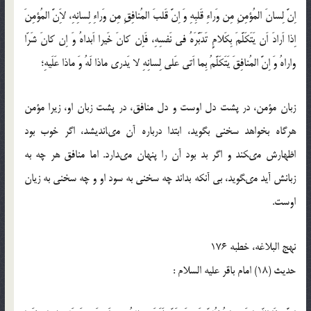
اِنَّ لِسانَ المُؤمِنِ مِن وَراءِ قَلبِهِ وَ اِنَّ قَلبَ المُنافِقِ مِن وَراءِ لِسانِهِ، لاَِنَّ المُؤمِنَ
اِذا اَرادَ اَن يَتَكَلَّمَ بِكَلامٍ تَدَبَّرَهُ فى نَفسِهِ، فَاِن كانَ خَيرا اَبداهُ وَ اِن كانَ شَرّا
واراهُ وَ اِنَّ المُنافِقَ يَتَكَلَّمُ بِما اَتى عَلى لِسانِهِ لا يَدرى ماذا لَهُ وَ ماذا عَلَيهِ؛
زبان مؤمن، در پشت دل اوست و دل منافق، در پشت زبان او، زيرا مؤمن
هرگاه بخواهد سخنى بگويد، ابتدا درباره آن مى‏انديشد، اگر خوب بود
اظهارش مى‏كند و اگر بد بود آن را پنهان مى‏دارد. اما منافق هر چه به
زبانش آيد مى‏گويد، بى آن‏كه بداند چه سخنى به سود او و چه سخنى به زيان
اوست.
نهج البلاغه، خطبه 176
حدیث (18) امام باقر عليه‏ السلام :