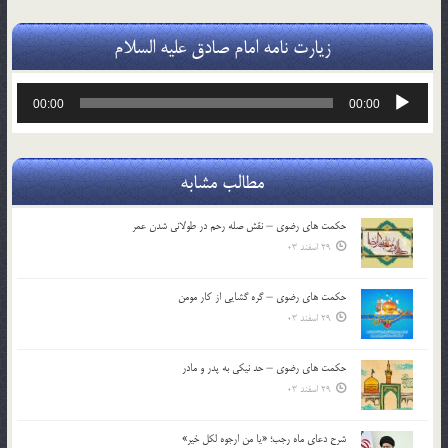
زیارت نامه امام صادق علیه السلام
پخش‌کننده
00:00
00:00
صوت
مطالب مشابه
حکمت های رضوی – نقش صله رحم در طولانی شدن عمر
29 اسفند 03
حکمت های رضوی – گره گشایی از کار مومن
29 اسفند 03
حکمت های رضوی – حد نیکی به پدر و مادر
29 اسفند 03
شرح دعای ماه رجب؛ «یا من ارجوه لکل خیر»