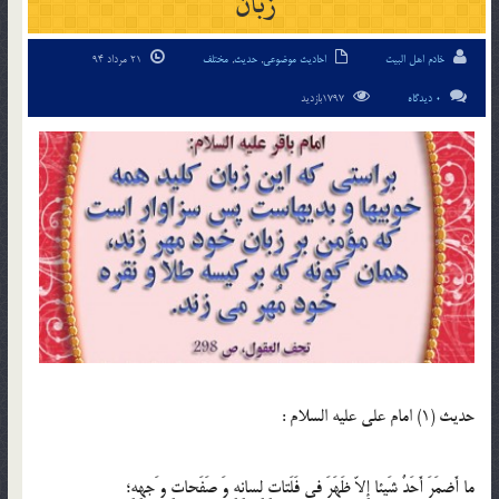
زبان
خادم اهل البیت
احادیث موضوعی
,
حدیث
,
مختلف
21 مرداد 94
0 دیدگاه
1797بازدید
حدیث (1) امام على عليه السلام :
ما أَضمَرَ أَحَدٌ شَيئا إِلاّ ظَهَرَ فى فَلَتاتِ لِسانِهِ وَ صَفَحاتِ و َجهِهِ؛