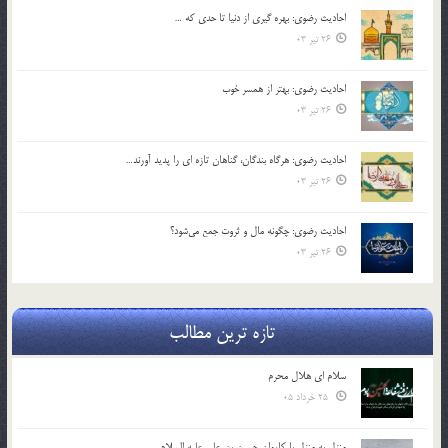
احادیث رضوی: بهره گیری از دنیا تا حدی که …
26 تیر 03
احادیث رضوی: بهتر از همسر خوب
26 تیر 03
احادیث رضوی: هرگاه بندگان، گناهان تازه ای را پدید آورند…
26 تیر 03
احادیث رضوی: چگونه مال و ثروت جمع می‌شود؟
26 تیر 03
تازه ترین مطالب
سلام ای هلال محرم
25 خرداد 05
منزل به منزل با کاروان حسین بن علی علیه السلام