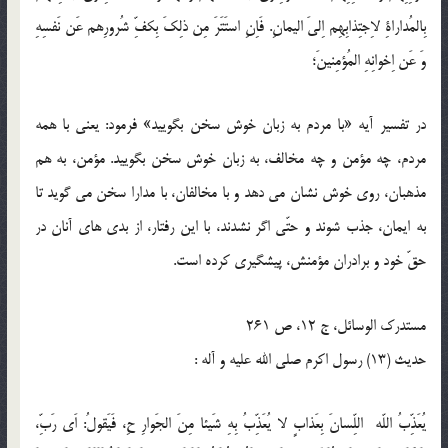
بِالمُداراةِ لاِجتِذابِهِم اِلىَ اليمانِ. فَاِنِ استَتَرَ مِن ذلِكَ بِكفِّ شُرورِهم عَن نَفسِهِ
وَ عَن اِخوانِهِ المُؤمِنينَ؛
در تفسير آيه «با مردم به زبان خوش سخن بگوييد» فرمود: يعنى با همه
مردم، چه مؤمن و چه مخالف، به زبان خوش سخن بگوييد. مؤمن، به هم
مذهبان، روى خوش نشان مى دهد و با مخالفان، با مدارا سخن مى گويد تا
به ايمان، جذب شوند و حتّى اگر نشدند، با اين رفتار، از بدى هاى آنان در
حقّ خود و برادران مؤمنش، پيشگيرى كرده است.
مستدرك الوسائل، ج 12، ص 261
حدیث (13) رسول اكرم صلى الله عليه و آله :
يُعَذِّبُ اللّه اللِّسانَ بِعَذابٍ لا يُعَذِّبُ بِهِ شَيئا مِنَ الجَوارِ حِ، فَيَقولُ: اَى رَبِّ،