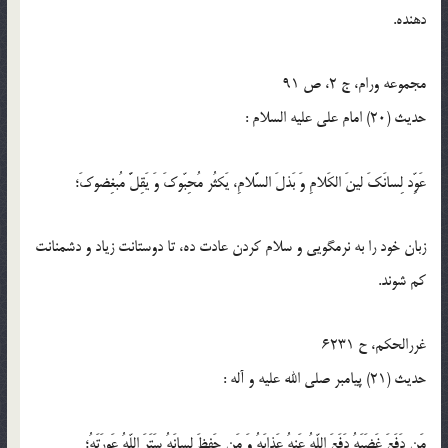
دهنده.
مجموعه ورام، ج 2، ص 91
حدیث (20) امام على عليه‏ السلام :
عَوِّد لِسانَكَ لينَ الكَلامِ وَ بَذلَ السَّلامِ، يَكثُر مُحِبّوكَ وَ يَقِلَّ مُبغِضوكَ؛
زبان خود را به نرمگويى و سلام كردن عادت ده، تا دوستانت زياد و دشمنانت
كم شوند.
غررالحكم، ح 6231
حدیث (21) پيامبر صلی الله علیه و آله :
مَن دَفَعَ غَضَبَهُ دَفَعَ اللّه‏ُ عَنهُ عَذابَهُ وَ مَن حَفِظَ لِسانَهُ سَتَرَ اللّه‏ُ عَورَتَهُ؛