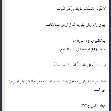
لا تَقُولُوا باَلسِنَتِکُم ما یَنقُصُ عَن قَدرِکم؛
چیزى را بر زبان نیاورید که از ارزش شما بکاهد.
جلاءالعیون، ج۲، ص۲۰۵
حدیث (24) امام صادق عليه‏ السلام :
انَّ أبغَضَ خلقِ اللهِ عبدٌ أتقی الناسُ لسانَهُ؛
همانا نفرت انگیزترین مخلوق خدا بنده ای است که مردم از شرّ زبان او پرهیز
می کنند.
جهاد النفس،ح672