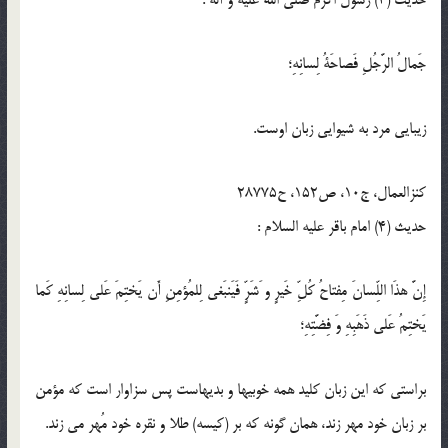
جَمالُ الرَّجُلِ فَصاحَةُ لِسانِهِ؛
زيبايى مرد به شيوايى زبان اوست.
كنزالعمال، ج10، ص152، ح28775
حدیث (4) امام باقر عليه السلام :
إِنَّ هذَا اللِّسانَ مِفتاحُ كُلِّ خَيرٍ و َشَرٍّ فَيَنبَغى لِلمُؤمِنِ أَن يَختِمَ عَلى لِسانِهِ كَما
يَختِمُ عَلى ذَهَبِهِ وَ فِضَّتِهِ؛
براستى كه اين زبان كليد همه خوبيها و بديهاست پس سزاوار است كه مؤمن
بر زبان خود مهر زند، همان گونه كه بر (كيسه) طلا و نقره خود مُهر مى زند.