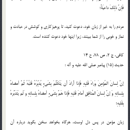
فَاِنَّ ذلِكَ داعيَةٌ؛
مردم را به غير از زبان خود، دعوت كنيد، تا پرهيزكارى و كوشش در عبادت و
نماز و خوبى را از شما ببينند، زيرا اينها خود دعوت كننده است.
كافى، ج 2، ص 78، ح 14
حدیث (15) پيامبر صلى ‏الله ‏عليه ‏و ‏آله :
إنَّ لِسانَ المُؤمِنَ وَراءَ قَلبِهِ فَإِذا أَرادَ أَن يَتَكَلَّمَ بِشَيءٍ يُدَبِّرُهُ قَلبُهُ ثُمَّ أمضاهُ
بِلِسانِهِ وَ إنَّ لِسانَ المُنافِقِ أمامَ قَلبِهِ فَإِذا هَمَّ بِشَيءٍ أمضاهُ بِلِسانِهِ و َلَم يَتَدَبَّرهُ
بِقَلبِهِ؛
زبان مؤمن در پس دل اوست، هرگاه بخواهد سخن بگويد درباره آن