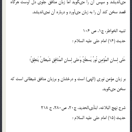
مى‏انديشد و سپس آن را مى‏گويد اما زبان منافق جلوى دل اوست هرگاه
قصد سخن كند آن را به زبان مى‏آورد و درباره آن نمى‏انديشد.
تنبيه الخواطر، ج1، ص 106
حدیث (16) امام على علیه السلام :
عَلى لِسانِ المُؤمِنِ نُورٌ يَسطَعُ وَعلى لِسانِ المُنافِقِ شَيطانٌ يَنطِقُ؛
بر زبان مؤمن نورى (الهى) است و درخشان و برزبان منافق شيطانى است كه
سخن مى‏گويد.
شرح نهج البلاغه، ابن‏أبى‏الحديد، ج20، ص280، ح 218
حدیث (15) امام على علیه السلام :