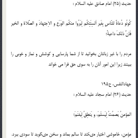
حدیث (25) امام صادق عليه‏ السلام :
کُونُو دُعاةً للنّاسِ بِغَیر اَلسِنَتِکُم لِیَرُوا منکُم الوَرَع و الاِجتهادَ و الصَّلاة و الخیر
فَانَّ ذلکَ داعیةٌ؛
مردم را با غیر زبانتان بخوانید تا از شما پارسایی و کوشش و نماز و خوبی را
ببینند زیرا این امور آنان را به سوی حق فرا می خواند
جهادالنفس، ح‏195
حدیث (26) امام سجاد عليه‏ السلام :
المؤمنُ يَصمُتُ لِيَسلَمَ، و يَنطِقُ لِيَغنَمَ؛
مؤمن، خاموشى اختيار مى‏كند تا سالم بماند و سخن مى‏گويد تا سودى ببرد.