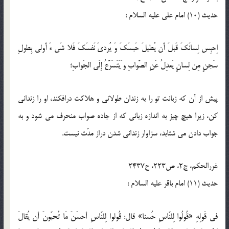
حدیث (10) امام على عليه السلام :
اِحبِس لِسانَكَ قَبلَ أَن يُطيلَ حَبسَكَ وَ يُردىَ نَفسَكَ فَلا شَى ءَ أَولى بِطولِ
سَجنٍ مِن لِسانٍ يَعدِلُ عَنِ الصَّوابِ و َيَتَسَرَّعُ إِلَى الجَوابِ؛
پيش از آن كه زبانت تو را به زندان طولانى و هلاكت درافكند، او را زندانى
كن، زيرا هيچ چيز به اندازه زبانى كه از جاده صواب منحرف مى شود و به
جواب دادن مى شتابد، سزاوار زندانى شدن دراز مدّت نيست.
غررالحكم، ج2، ص223، ح2437
حدیث (11) امام باقر عليه السلام :
فى قَولِهِ «قُولُوا لِلنّاسِ حُسنا» قال: قُولوا لِلنّاسِ أحسَنَ مَا تُحبّونَ أن يُقالَ