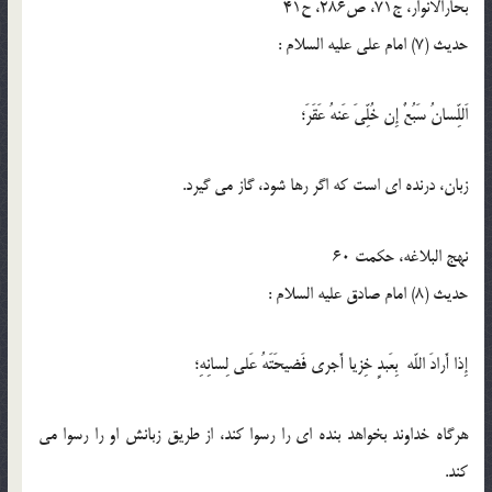
بحارالأنوار، ج71، ص286، ح41
حدیث (7) امام على عليه السلام :
اَللِّسانُ سَبُعٌ إِن خُلِّىَ عَنهُ عَقَرَ؛
زبان، درنده اى است كه اگر رها شود، گاز مى گيرد.
نهج البلاغه، حكمت 60
حدیث (8) امام صادق عليه السلام :
إِذا أَرادَ اللّه بِعَبدٍ خِزيا أَجرى فَضيحَتَهُ عَلى لِسانِهِ؛
هرگاه خداوند بخواهد بنده اى را رسوا كند، از طريق زبانش او را رسوا مى
كند.