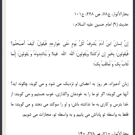
بحارالأنوار، ج78، ص 228، ح101
حدیث (9) امام حسين عليه السلام :
إِنَّ لِسانَ ابنَ آدَمَ يُشرِفُ كُلَّ يَومٍ عَلى جَوارِحِهِ فَيَقولُ: كَيفَ أَصبَحتُم؟
فَيَقولونَ: بِخَيرٍ إِن تَرَكتَنا! وَيَقولونَ: اَللّه اللّه فينا! وَ يُناشِدونَهُ وَ يَقولونَ: إِنَّما
نُثابُ بِكَ وَ نُعاقَبُ بِكَ؛
زبان آدميزاد، هر روز به اعضاى او نزديك مى شود و مى گويد: چگونه ايد؟
آنها مى گويند: اگر تو ما را به خودمان واگذارى، خوب هستيم و مى گويند: از
خدا بترس و كارى به ما نداشته باش: و او را سوگند مى دهند و مى گويند: ما
فقط به واسطه تو پاداش مى يابيم و به واسطه تو، مجازات مى شويم.
بحارالأنوار، ج71، ص278، ح14