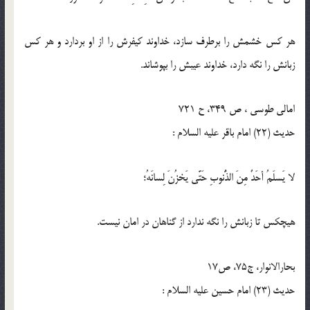
هر كس خشمش را برطرف سازد، خداوند كيفرش را از او بردارد و هر كس
زبانش را نگه دارد، خداوند عيبش را بپوشاند.
امالى طوسى ، ص 349، ح 721
حدیث (22) امام باقر عليه‏ السلام :
لا یَسلَمُ أحَدٌ مِنَ الذُّنوبِ حَتَّی یَخزُنَ لِسانَهُ؛
هیچکس تا زبانش را نگه ندارد از گناهان در امان نیست.
بحارالانوار، ج75، ص17
حدیث (23) امام حسین عليه‏ السلام :