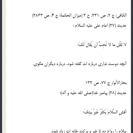
الكافي: ج 2، ص 231، ح 3 (ميزان الحكمة: ج 4، ص 2863)
حدیث (27) امام علی عليه‏ السلام :
لا تَقُل ما لا تُحِبُّ أن يُقالَ لَكَ؛
آنچه دوست ندارى درباره‏ ات گفته شود، درباره ديگران مگوى.
بحارالأنوار ج 77، ص 132
حدیث (28) پيامبر خدا(صلی الله عليه و آله):
أفشِ السَّلامَ يَكثُرْ خَيرُ بَيتِكَ؛
سلام را رواج ده تا خير و بركت خانه ‏ات زياد شود.