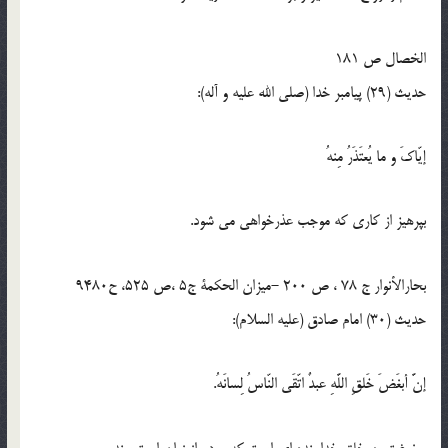
الخصال ص 181
حدیث (29) پيامبر خدا (صلی الله عليه و آله):
إيّاكَ و ما يُعتَذَرُ مِنهُ
بپرهيز از كارى كه موجب عذرخواهى می ‏شود.
بحارالأنوار ج 78 ، ص 200 -میزان الحکمة ج5 ،ص 525، ح9480
حدیث (30) امام صادق (علیه السلام):
إنَّ أبغَضَ خَلقِ اللَّهِ عبدٌ اتّقَى النّاسُ لِسانَهُ.