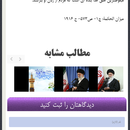
مبغوض‏ترين خلق خدا بنده ‏اى است كه مردم از زبان او بترسند.
ميزان الحكمة: ج1- ص573- ح 1916
مطالب مشابه
دیدگاهتان را ثبت کنید