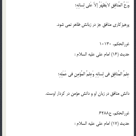
وَرَعُ المُنافِقِ لايَظهَرُ إلاّ عَلى لِسانِهِ؛
پرهيزكارى منافق جز در زبانش ظاهر نمى ‏شود.
غررالحكم، 10130
حدیث (16) امام على علیه السلام :
عِلمُ المُنافِقِ في لِسانِهِ وَعِلمُ المُؤمِنِ في عَمَلِهِ؛
دانش منافق در زبان او و دانش مؤمن در كردار اوست.
غررالحكم، ح6288
حدیث (17) امام على عليه‏ السلام :