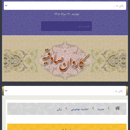
دوشنبه , 19 مرداد 1405
حدیث
احادیث موضوعی
زبان