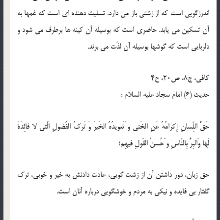
اندرزگويى است كه از زشتى باز مى دارد. تسليت دهنده اى است كه غمها به
آن تسكين مى يابد. حاضرى است كه بوسيله آن كينه ها برطرف مى شود و
دلربايى است كه گوشها بوسيله آن لذّت مى برند.
كافى، ج8، ص20، ح4
حدیث (6) امام سجاد عليه السلام :
حَقُّ اللِّسانِ إِكرامُهُ عَنِ الخَنى و َتَعويدُهُ الخَيرَ وَ تَركُ الفُضولِ الَّتى لا فائِدَةَ
لَها وَالبِرُّ بِالنّاسِ و َحُسنُ القَولِ فيهِم؛
حق زبان، دور داشتن آن از زشت گويى، عادت دادنش به خير و خوبى، ترك
گفتار بى فايده و نيكى به مردم و خوشگويى درباره آنان است.