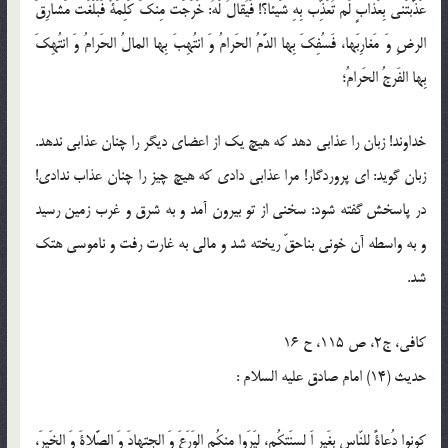
عَذَّبتَنى بِعَذابٍ لَم تُعَذِّب بِهِ شَيئا؟! فَيُقالُ لَهُ: خَرَجَت مِنكَ كَلِمَةٌ فَبَلَغَت مَشارِقَ
الرضِ وَ مَغارِبَها، فَسُفِكَ بِها الدَّمُ الحَرامُ وَ انتُهِبَ بِها المالُ الحَرامُ وَ انتُهِكَ
بِها الفَرجُ الحَرامُ؛
خداوند! زبان را عذابى دهد كه هيچ يك از اعضاى ديگر را چنان عذابى ندهد.
زبان گويد: اى پروردگار! مرا عذابى دادى كه هيچ چيز را چنان عذاب ندادى!
در پاسخش گفته شود: سخنى از تو بيرون آمد و به شرق و غرب زمين رسيد
و به واسطه آن خونى بناحقّ ريخته شد و مالى به غارت رفت و ناموسى هتك
شد.
كافى، ج2، ص 115، ح 16
حدیث (14) امام صادق عليه السلام :
كونوا دُعاةً لِلنّاسِ بِغَيرِ اَ لسِنَتِكُم، لِيَرَوا مِنكُم الوَرَعَ وَ الجتِهادَ وَ الصَّلاةَ وَ الخَيرَ،