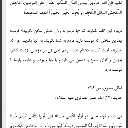
لَكُم، فَاِنَّ اللّه عزَّوَجلَّ يُبغِضُ اللَّعّانَ السَّبّابَ الطَّعّانَ عَلىَ المُؤمِنين، اَلفاحِشَ
المُتَفَّحِشَ السّائَلَ المُلحِفَ، وَ يُحِبُّ الحَيّى الحَليمَ اَ لعفيفَ المُتعَفِّـفَ؛
درباره اين گفته خداوند كه «با مردم به زبان خوش سخن بگوييد» فرمود:
بهترين سخنى كه دوست داريد مردم به شما بگويند، به آنها بگوييد، چرا كه
خداوند، لعنت كننده، دشنام دهند، زخم زبان زن بر مؤمنان، زشت گفتار،
بدزبان و گداى سمج را دشمن مى دارد و با حيا و بردبار و عفيفِ پارسا را
دوست دارد.
امالى صدوق، ص 326
حدیث (12) امام حسن عسكرى عليه السلام :
فى تفسير قوله تعالى «وَ قُولُوا لِلنّاسِ حُسنا» قالَ: قُولُوا لِلنّاسِ كُلِّهُم حُسنا
مُؤمِنِهُم وَ مُخالِفِهُم، أمّا المؤمِنونَ فَيَبسُطُ لَهُم وَجهَهُ وَ أمّا المُخالِفونَ فَيُكَلِّمُهُم