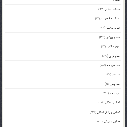
عبادات اسلامی
(627)
عبادات و فروع دین
(34)
عقاید اسلامی
(70)
علما و بزرگان
(224)
علوم اسلامی
(43)
علوم قرآنی
(343)
عید غدیر خم
(185)
عید فطر
(35)
عید نوروز
(45)
غیبت امام
(291)
فضایل اخلاقی
(183)
فضایل و رذایل اخلاقی
(168)
فضایل و ویژگی ها
(10)