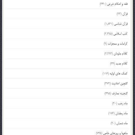
فقه و احکام شرعی
(340)
قرآن
(23)
قرآن شناسی
(1,861)
کتب اسلامی
(2,295)
کرامات و معجزات
(9)
کلام جاودان
(2,293)
کلام جدید
(34)
کمک های اولیه
(116)
گلچین احادیث
(372)
گنجینه معارف
(495)
ماه رجب
(20)
ماه رمضان
(176)
ماه شعبان
(20)
ماهها و روزهای خاص
(745)