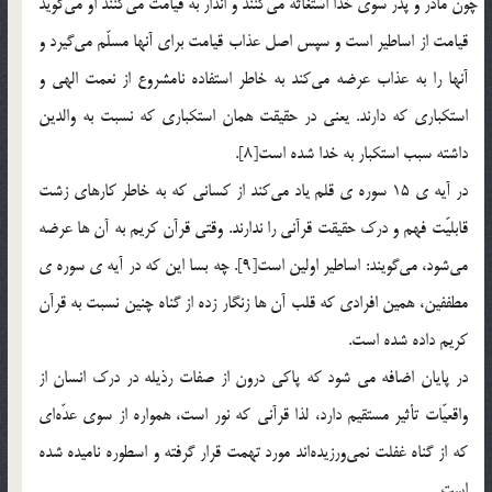
چون مادر و پدر سوي خدا استغاثه مي‎كنند و انذار به قيامت مي‎كنند او مي‎گويد
قيامت از اساطير است و سپس اصل عذاب قيامت براي آنها مسلّم مي‎گيرد و
آنها را به عذاب عرضه مي‎كند به خاطر استفاده نامشروع از نعمت الهي و
استكباري كه دارند. يعني در حقيقت همان استكباري كه نسبت به والدين
داشته سبب استكبار به خدا شده است[8].
در آيه ي 15 سوره ي قلم ياد مي‎كند از كساني كه به خاطر كارهاي زشت
قابليّت فهم و درك حقيقت قرآني را ندارند. وقتي قرآن كريم به آن ها عرضه
مي‎شود، مي‎گويند: اساطير اولين است[9]. چه بسا اين كه در آيه ي سوره ي
مطففين، همين افرادي كه قلب آن ها زنگار زده از گناه چنين نسبت به قرآن
كريم داده شده است.
در پايان اضافه مي‎ شود كه پاكي درون از صفات رذيله در درك انسان از
واقعيّات تأثير مستقيم دارد، لذا قرآني كه نور است، همواره از سوي عدّه‎اي
كه از گناه غفلت نمي‎ورزيده‎اند مورد تهمت قرار گرفته و اسطوره ناميده شده
است.