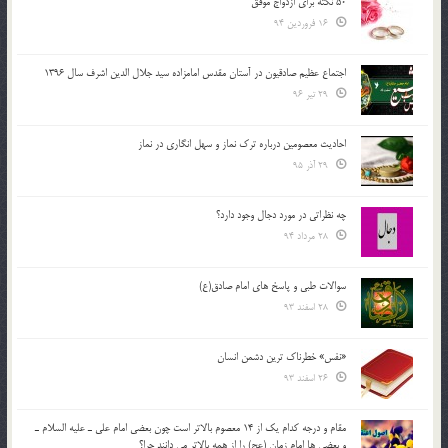
50 نکته برای ازدواج موفق
16 فروردین 94
اجتماع عظیم صادقیون در آستان مقدس امامزاده سید جلال الدین اشرف سال 1396
29 تیر 96
احادیث معصومین درباره ترک نماز و سهل انگاری در نماز
29 آذر 95
چه نظراتی در مورد دجال وجود دارد؟
28 مرداد 94
سوالات طبی و پاسخ های امام صادق(ع)
28 اسفند 93
«نفس» خطرناک ترین دشمن انسان
26 اسفند 93
مقام و درجه كدام يك از 14 معصوم بالاتر است چون بعضي امام علي ـ عليه السلام ـ
و بعضي ها امام زمان (عج) را از همه بالاتر مي دانند چرا؟