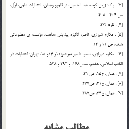
[3] . ر.ك: زرين كوب، عبد الحسين، در قلمرو وجدان، انتشارات علمي، اوّل،
ص 404 ـ 405.
[4] . بقره: 2/2.
[5] . مكارم شيرازي، ناصر، انگيزه پيدايش مذاهب، مؤسسه ي مطبوعاتي
هدف، ص 11 و 12.
[6] . مكارم شيرازي، ناصر، تفسير نمونه،ج11و 14و 15، تهران: انتشارات دار
الكتب اسلامي، هشتم، صص168، و 293 و 528.
[7] . همان، ج15، ص 21.
[8] . همان، ج21، ص377.
[9] . همان، ج24، ص387.
مطالب مشابه