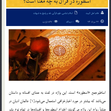
اسطوره در قرآن به چه معنا است؟
خادم اهل البیت
اسلام شناسی
,
علوم قرآنی
,
نقد و پاسخ به شبهات
22 مرداد 94
0 دیدگاه
1867بازدید
اساطيرجمع «اسطوره» است. اين واژه در لغت به معناي افسانه و داستان
مي‎باشد كه بيشتر در مورد اخبارخرافي استعمال مي‎شود.[1] عالمان اديان در
منشأ رواج اين واژه مي‎گويند: اختراع اسطوره‎ها و افسانه‎ها در تمام نوع بشر