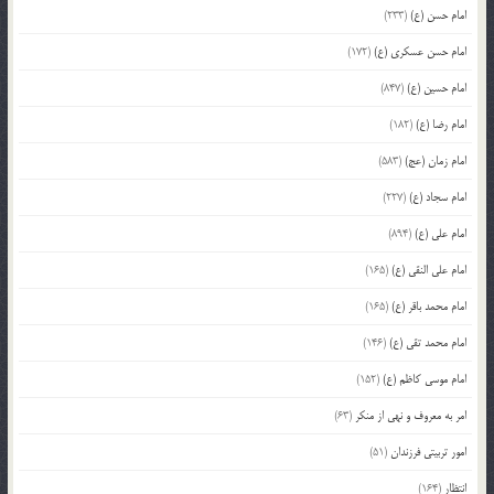
امام حسن (ع)
(233)
امام حسن عسکری (ع)
(172)
امام حسین (ع)
(847)
امام رضا (ع)
(182)
امام زمان (عج)
(583)
امام سجاد (ع)
(227)
امام علی (ع)
(894)
امام علی النقی (ع)
(165)
امام محمد باقر (ع)
(165)
امام محمد تقی (ع)
(146)
امام موسی کاظم (ع)
(152)
امر به معروف و نهی از منکر
(63)
امور تربیتی فرزندان
(51)
انتظار
(164)