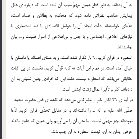
به آن زده‎اند. به طور قطع همين مهمّ سبب آن شده است كه درباره ي علل
پيدايش مذاهب نظراتي داده شود كه محكوم به بطلان و فساد است،
عدّه‎اي خواسته‎اند علّت ايجاد آن را عوامل اقتصادي يا ضد استعماري يا
نيازهاي اخلاقي، اجتماعي و يا جعل و بي‎اطلاعي از اسرار طبيعت و… بيان
نمايند[5].
اسطوره در قرآن كريم، 9 بار تكرار شده است. و به معناي افسانه يا داستان يا
خيال آمده است. در تمام اين آيات نه گانه قرآن كريم، نخست در پي اثبات
حقايقي مي‎باشد كه اسطوره نيست، علّت اين كه افرادي چنين نسبتي به آن
داده‎اند. كفر و تأثير اعمال زشت ايشان است.
در آيه ي 31 انفال خبر از مشركاني مي‎دهد كه نقشه ي ‌قتل حضرت محمد ـ
صلّي الله عليه و آله ـ را داشته‎اند و در مقابل تحدّي قرآن كريم ادّعا
نموده‎اند چيز مهمّي نيست، ما مثل آن را مي‎آوريم ولي همين كه عاجز ماندند
عوض ايمان به آن، تهمت اسطوره به آن چسباندند.