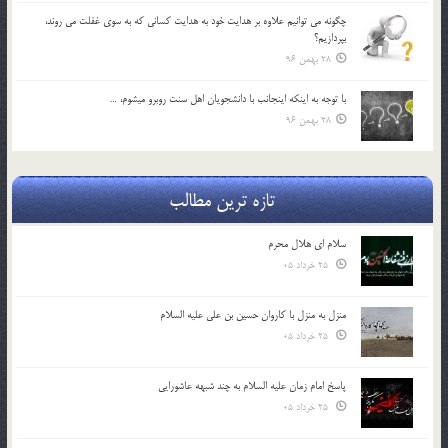
چگونه مي توانيم علاوه بر هدايت خود به هدايت كساني كه به سوي غفلت مي روند،
بپردازيم؟
28 بهمن 96
با توجه به اينكه اينجانب با دانشجويان اهل سنت روبرو مي‎شوم، …
28 بهمن 96
تازه ترین مطالب
سلام ای هلال محرم
25 خرداد 05
منزل به منزل با کاروان حسین بن علی علیه السلام
25 خرداد 05
پاسخ امام زمان علیه السلام به چند شبهه عاشورایی
25 خرداد 05