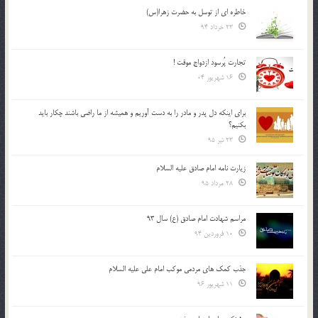
خاطره ای از توسل به حضرت زهرا(س)
23 خرداد 94
تجارت پُرسود ازدواج موقت !
16 شهریور 04
براي اينكه دل پدر و مادر را به دست آوريم و هميشه از ما راضي باشند چكار بايد
بكنيم؟
23 تیر 95
زیارت نامه امام صادق علیه السلام
28 مرداد 95
مراسم شهادت امام صادق (ع) سال 93
10 فروردین 94
جذب کمک های مردمی موکب امام علی علیه السلام
11 شهریور 96