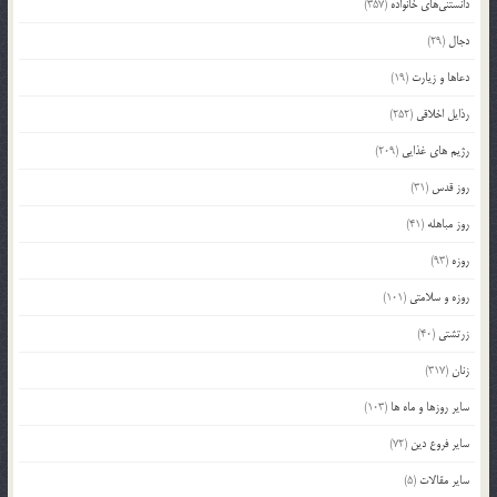
دانستنی‌های خانواده
(357)
دجال
(29)
دعاها و زیارت
(19)
رذایل اخلاقی
(252)
رژیم های غذایی
(209)
روز قدس
(31)
روز مباهله
(41)
روزه
(93)
روزه و سلامتی
(101)
زرتشتی
(40)
زنان
(317)
سایر روزها و ماه ها
(103)
سایر فروع دین
(72)
سایر مقالات
(5)