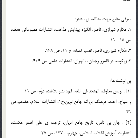
معرفي منابع جهت مطالعه ي بيشتر:
1. مكارم شيرازي، ناصر، انگيزه پيدايش مذاهب، انتشارات مطبوعاتي هدف،
ص 15 ـ 11.
2. مكارم شيرازي، ناصر، تفسير نمونه، ج 11، ص 168.
3. زركوب، در قلمرو وجدان، ، تهران: انتشارات علمي ص 404.
پي نوشت ها:
[1] . لويس معلوف، المنجد في اللغه، قم،: نشر بلاغت، دوّم، ص 11.
و سياح، احمد، فرهنگ بزرگ جامع نوين،ج1، انتشارات اسلام، هفدهم،ص
31.
[2] . جان بي ناس، تاريخ جامع اديان، ترجمه ي علي اصغر حكمت،
انتشارات آموزش انقلاب اسلامي، چهارم، 1370، ص 25.