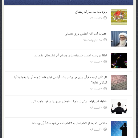
ویژه نامه ماه مبارک رمضان
9 اسفند 03
حضرت آیت الله العظمی نوری همدانی
18 اردیبهشت 98
لطفا در زمينه اهميت شب‌زنده‌داري وموانع آن توضيحاتي بفرماييد.
2 اسفند 96
اگر تأثير ترجمه قرآن براي من بيشتر باشد آيا مي توانم فقط ترجمه آن را بخوانم؟ آيا
اشكالي ندارد؟
2 اسفند 96
خداوند نمي‌خواهد بيش از واجبات خودش، چيزي را بر خود واجب كني…
2 اسفند 96
سلامي كه بعد از اتمام نماز به 3 امام داده مي‌شود منشأ آن چيست؟
2 اسفند 96