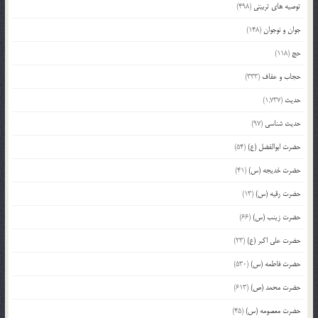
توصیه های تربیتی
(498)
جوان و نوجوان
(148)
حج
(118)
حجاب و عفاف
(333)
حدیث
(1,737)
حدیث شناسی
(97)
حضرت ابوالفضل (ع)
(54)
حضرت خدیجه (س)
(41)
حضرت رقیه (س)
(13)
حضرت زینب (س)
(66)
حضرت علی اکبر (ع)
(23)
حضرت فاطمه (س)
(530)
حضرت محمد (ص)
(613)
حضرت معصومه (س)
(45)