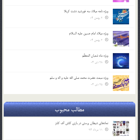
ویژه نامه میلاد سه خورشید دشت کربلا
2 بهمن 04
ویژه میلاد امام حسین علیه السلام
2 بهمن 04
ویژه ماه شعبان المعظّم
28 دی 04
ویژه مبعث حضرت محمد صلی الله علیه و اله و سلم
25 دی 04
مطالب محبوب
نمادهای شیطان پرستی در بازی کلش آف کلنز
11 مرداد 94