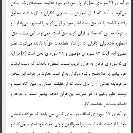
در آيه ي 24 سوره ي نحل از اوّل سوره در مورد عظمت نعمت‎هاي خدا سخن
مي‎گويد تا آنجا كه قابل شمارش نيست ولي كافران دنبال عبادت مخلوق
رفته و قيامت را كه حقّ است انكار نمود و قرآن كريم را اسطوره مي‎پندارند و
با توجّه به اين كه معاد و قرآن كريم حقّ است، نمي‎تواند اين مطلب حقّ،
اسطوره باشد ولي كافران كه در گناه غلطيده‎اند حقّ را ناديده مي‎گيرند، نظير
همين آيه، آيات 83 سوره ي مؤمنون و 68 سوره ي نحل است.[6] در آيه
ي 5 سوره ي فرقان به قرآن كريم، نسبت اسطوره داده‎اند كه دست نوشت
خود پيامبر يا املاء‌صبح و شام ديگران به او است خداوند در جواب اين سخن
مي‎فرمايد: خدائي آن را نازل نمود كه از حقيقت آسمان و زمين آگاه است و
اوست غفور رحيم در هر صورت اين قرآن اعجاز پيامبر است، با خرافه و
افسانه حسابش جداست[7].
در آيه ي 17 سوره ي احقاف درباره ي كسي مي باشد كه عواطف انساني
خود را از دست داده است، زيرا به والدين و ولي نعمت خود احترام نمي‎كنند و