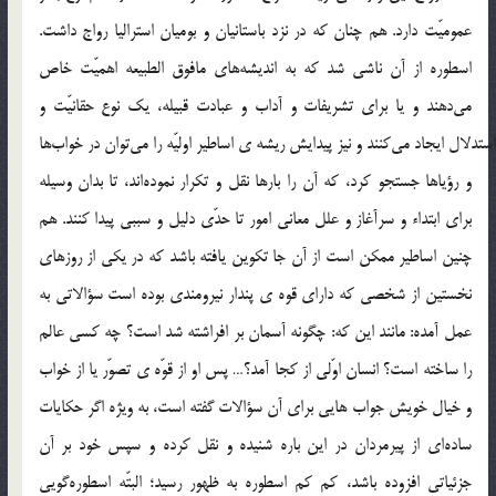
عموميّت دارد. هم چنان كه در نزد باستانيان و بوميان استراليا رواج داشت.
اسطوره از آن ناشي شد كه به انديشه‎هاي مافوق الطبيعه اهميّت خاص
مي‎دهند و يا براي تشريفات و آداب و عبادت قبيله، يك نوع حقانيّت و
استدلال ايجاد مي‎كنند و نيز پيدايش ريشه ي اساطير اوليّه را مي‎توان در خواب‎ها
و رؤياها جستجو كرد، كه آن را بارها نقل و تكرار نموده‎‏‎اند، ‌تا بدان وسيله
براي ابتداء و سرآغاز و علل معاني امور تا حدّي دليل و سببي پيدا كنند. هم
چنين اساطير ممكن است از آن جا تكوين يافته باشد كه در يكي از روزهاي
نخستين از شخصي كه داراي قوه ي پندار نيرومندي بوده است سؤالاتي به
عمل آمده: مانند اين كه: چگونه آسمان بر افراشته شد است؟ چه كسي عالم
را ساخته است؟ انسان اوّلي از كجا آمد؟… پس او از قوّه ي تصوّر يا از خواب
و خيال خويش جواب هايي براي آن سؤالات گفته است، به ويژه اگر حكايات
ساده‎اي از پيرمردان در اين باره شنيده و نقل كرده و سپس خود بر آن
جزئياتي افزوده باشد، كم كم اسطوره به ظهور رسيد؛ البتّه اسطوره‎گويي