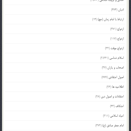
ادیان
(474)
ارتباط با امام زمان (عج)
(14)
ازدواج
(371)
ازدواج
(117)
ازدواج موقت
(32)
اسلام شناسی
(2,661)
اصحاب و یاران
(37)
اصول اعتقادی
(777)
اطلاعیه ها
(26)
اعتقادات و اصول دین
(28)
اعتکاف
(43)
اعیاد اسلامی
(211)
امام جعفر صادق (ع)
(372)