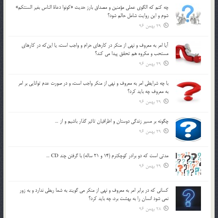
چه كنم كه الگوي عملي مؤمنين و مصداق بارز حديث «كونوا دعاة الناس بغير السنتكم»
شوم و اين روايت شامل حالم شود؟
29 بهمن 96
آيا امر به معروف و نهي از منكر در كارهاي حرام و واجب است، يا اين‌كه در كارهاي
مستحب و مكروه هم تحقق پيدا مي كند؟
29 بهمن 96
با چه شرايطي امر به معروف و نهي از منکر واجب است، و در صورت عدم توانايي بر امر
به معروف چه بايد کرد؟
29 بهمن 96
چگونه بر مسير زندگي دوستان و اطرافيان تاثير گذار باشيم و از …
29 بهمن 96
مدتي است كه دو برادر كوچكترم (14 و 21 ساله) با گرفتن چند CD …
29 بهمن 96
كساني كه در برابر امر به معروف و نهي از منكر مي گويند به شما ربطي ندارد و به زور
نمي شود انسان را به بهشت برد، چه بايد كرد؟
28 بهمن 96