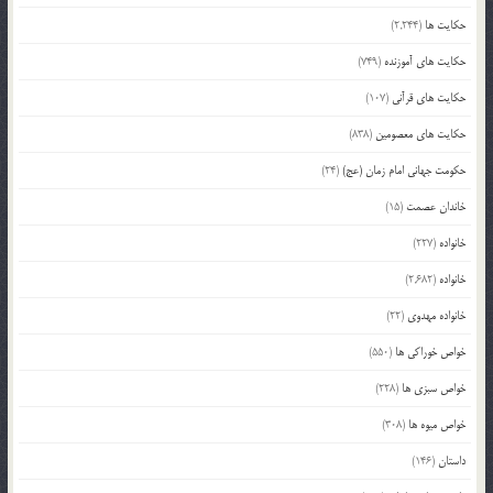
حکایت ها
(2,244)
حکایت های آموزنده
(749)
حکایت های قرآنی
(107)
حکایت های معصومین
(838)
حکومت جهانی امام زمان (عج)
(24)
خاندان عصمت
(15)
خانواده
(227)
خانواده
(2,682)
خانواده مهدوی
(22)
خواص خوراکی ها
(550)
خواص سبزی ها
(228)
خواص میوه ها
(308)
داستان
(146)