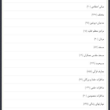
مبانی اعتقادی
(20)
مختلف
(367)
مدعیان دروغین
(25)
مراجع معظم تقلید
(15)
مردان
(40)
مسجد
(87)
مسجد مقدس جمکران
(19)
مسیحیت
(229)
معارف قرآنی
(855)
مناظرات علما و بزرگان
(79)
مناظرات علمی
(139)
مناظرات معصومین
(60)
مهارتهای زندگی
(845)