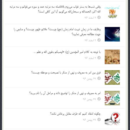
وقتي شب‌ها به بستر خواب مي‌روم بلافاصله سه مرتبه حمد و سوره مي‌خوانم و سه مرتبه
الله اكبر، الحمدالله و سبحان‌الله مي‌گويم آيا اين كافي است؟
2 اسفند 96
وظايف ما در زمان غيبت امام زمان (عج) چيست؟ علائم ظهور چيست؟ و منابعي را
جهت مطالعه معرفي نماييد؟
2 اسفند 96
با توجه به كلام امير المؤمنين (ع): «اوصيكم بتقوي الله و نظم …
2 اسفند 96
فرق بين امر به معروف و نهي از منكر با نصيحت و موعظه چيست؟
29 بهمن 96
امر به معروف و نهي از منكر را توضيح داده و مراحل آن را نام ببريد؟
29 بهمن 96
چگونه انتقاد كنيم كه طرف مقابل پرخاش نكند؟
29 بهمن 96