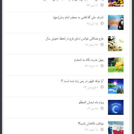
12 دی 94
تشرف علي آقا قاضي به محضر امام زمان(عج)
15 دی 95
طرح همگانی خواندن دعای فرج در لحظه تحویل سال
27 اسفند 03
چهل حدیث نگاه به نامحرم
13 خرداد 94
آیا جرقه ظهور در یمن زده شده است ؟!
8 فروردین 94
ویژه ماه شعبان المعظّم
28 دی 04
مواظب نگاهتان باشید!!!
18 اسفند 93