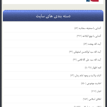
دسته بندی های سایت
آشنایی با صحیفه سجادیه
(56)
آشنایی با نهج البلاغه
(392)
آیت الله بهجت
(54)
آیت الله سید ابوالحسن اصفهانی
(43)
آیت الله سید علی آقا قاضی
(42)
ائمه اطهار
(5,038)
اثبات ولایت و وجود امام زمان
(73)
احادیث موضوعی
(550)
اخبار
(717)
اخلاق اسلامی
(956)
اخلاق و تربیت اسلامی
(2,836)