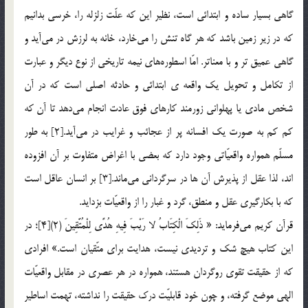
گاهي بسيار ساده و ابتدائي است، نظير اين كه علّت زلزله را، خرسي بدانيم
كه در زير زمين باشد كه هر گاه تنش را مي‎خارد، خانه به لرزش در مي‎آيد و
گاهي عميق تر و با معنا‎تر. امّا اسطوره‎هاي نيمه تاريخي از نوع ديگر و عبارت
از تكامل و تحويل يك واقعه ي ابتدائي و حادثه اصلي است كه در آن
شخص مادي يا پهلواني زورمند كارهاي فوق عادت انجام مي‎دهد تا آن كه
كم كم به صورت يك افسانه پر از عجائب و غرايب در مي‎آيد.[2] به طور
مسلّم همواره واقعيّاتي وجود دارد كه بعضي با اغراض متفاوت بر آن افزوده
اند، لذا عقل از پذيرش آن ها در سرگرداني مي‎ماند.[3] بر انسان عاقل است
كه با بكارگيري عقل و منطق، گرد و غبار را از واقعيّات بزدايد.
قرآن كريم مي‎فرمايد: « ذَلِكَ الْكِتَابُ لا رَيْبَ فِيهِ هُدًى لِلْمُتَّقِينَ (٢)[4]؛ در
‌اين كتاب هيچ شك و ترديدي نيست، هدايت براي متّقيان است.» افرادي
كه از حقيقت تقوي روگردان هستند، همواره در هر عصري در مقابل واقعيّات
الهي موضع گرفته، و چون خود قابليّت درك حقيقت را نداشته،‌ تهمت اساطير