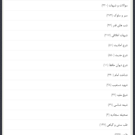
سوالات و شبهات
(420)
سیر و سلوک
(274)
شب های قدر
(46)
شبهات اخلاقی
(217)
شرح احادیث
(51)
شرح حدیث
(550)
شرح دیوان حافظ
(11)
شناخت امام
(440)
شهید دستغیب
(38)
شیخ مفید
(42)
شیعه شناسی
(69)
صحیفه سجادیه
(4)
طب سنتی و گیاهی
(147)
ظهور
(334)