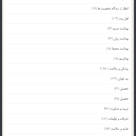
انتظار از دیدگاه شخصیت ها
(17)
اهل بیت
(104)
بهداشت جسم
(73)
بهداشت روان
(26)
بهداشت محیط
(18)
بودائیسم
(15)
پزشکی و سلامت
(1,980)
پند خوبان
(129)
تحصیل
(62)
تحصیل
(65)
تربیت و مشاوره
(481)
تشرفات و توقیعات
(181)
تغذیه و سلامت
(156)