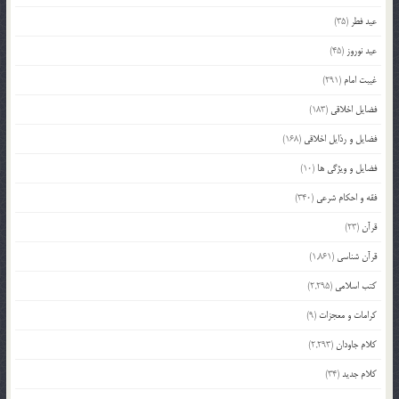
عید فطر
(35)
عید نوروز
(45)
غیبت امام
(291)
فضایل اخلاقی
(183)
فضایل و رذایل اخلاقی
(168)
فضایل و ویژگی ها
(10)
فقه و احکام شرعی
(340)
قرآن
(23)
قرآن شناسی
(1,861)
کتب اسلامی
(2,295)
کرامات و معجزات
(9)
کلام جاودان
(2,293)
کلام جدید
(34)