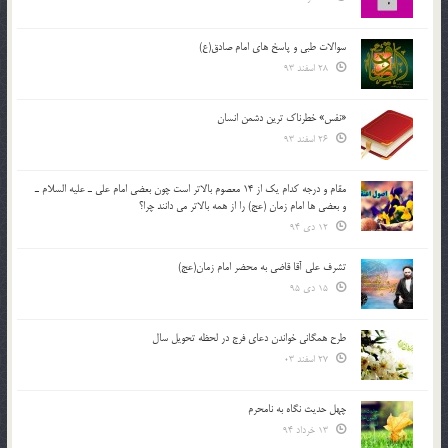
سوالات طبی و پاسخ های امام صادق(ع)
28 اسفند 93
«نفس» خطرناک ترین دشمن انسان
26 اسفند 93
مقام و درجه كدام يك از 14 معصوم بالاتر است چون بعضي امام علي ـ عليه السلام ـ
و بعضي ها امام زمان (عج) را از همه بالاتر مي دانند چرا؟
12 دی 94
تشرف علي آقا قاضي به محضر امام زمان(عج)
15 دی 95
طرح همگانی خواندن دعای فرج در لحظه تحویل سال
27 اسفند 03
چهل حدیث نگاه به نامحرم
13 خرداد 94