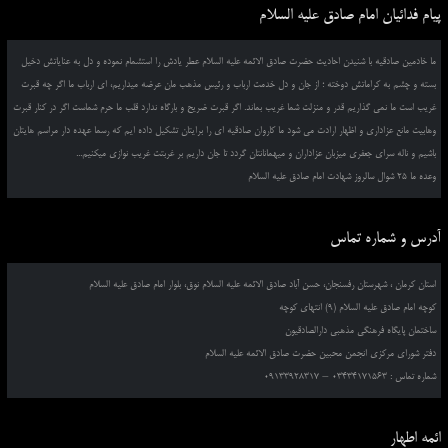
پیام فدائیان امام صادق علیه السلام
ما خادمین صادقیه با شنیدن احادیث حضرت صادق الائمه علیه السلام عطر یادش را استشمام نموده و دل به عنایاتش دخیل
بسته و چشم به کراماتش دوخته ؛ از جان و دل خدمت ارباب و رئیس مذهب مان عرضه میداریم، ای ارباب ما اگر چه قبرت
غریب است ما نمی گذاریم قدر و منزلت شما غریب بماند. اگر قبرت ضریح و بارگاه ندارد قلب ما حرم شماست اگر در کنار قبرت
وهابیت مانع عزاداری و اظهار ارادت می شود ما کاروان صادقیه ای را برایتان تشکیل داده ایم که رسما عهده دار مراسم هایتان
باشیم و ناله سرای جعفری میزبان عزاداران و میهمانانتان گردد تا جان داریم بر غربتت غریب نوازی میکنیم...
وعده ما 25 شوال سالروز شهادت امام صادق علیه السلام
آدرس و شماره تماس
استان کرمان ، شهرستان رفسنجان، حسن آباد صادق الائمه علیه السلام نوق، بلوار امام صادق علیه السلام
کوچه امام صادق علیه السلام (9) انتهای کوچه
ساختمان پایگاه فرهنگی مذهبی دارالصادقیون
دفتر شورای مرکزی انجمن محبین حضرت صادق الائمه علیه السلام
شماره تماس : 03434171563 – 09133928317
ائمه اطهار