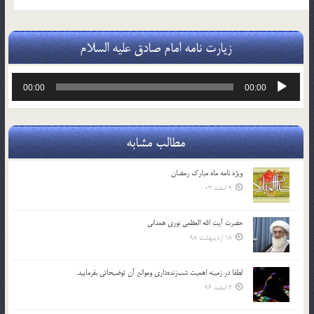
زیارت نامه امام صادق علیه السلام
پخش‌کننده
00:00
00:00
صوت
مطالب مشابه
ویژه نامه ماه مبارک رمضان
9 اسفند 03
حضرت آیت الله العظمی نوری همدانی
18 اردیبهشت 98
لطفا در زمينه اهميت شب‌زنده‌داري وموانع آن توضيحاتي بفرماييد.
2 اسفند 96