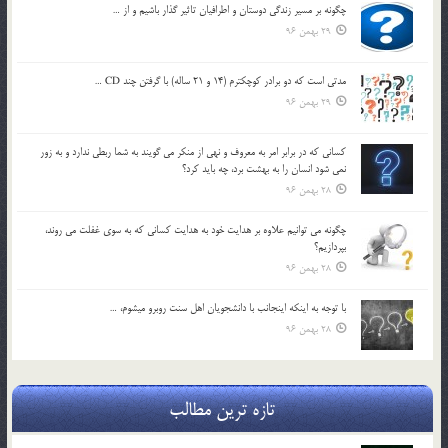
چگونه بر مسير زندگي دوستان و اطرافيان تاثير گذار باشيم و از …
29 بهمن 96
مدتي است كه دو برادر كوچكترم (14 و 21 ساله) با گرفتن چند CD …
29 بهمن 96
كساني كه در برابر امر به معروف و نهي از منكر مي گويند به شما ربطي ندارد و به زور
نمي شود انسان را به بهشت برد، چه بايد كرد؟
28 بهمن 96
چگونه مي توانيم علاوه بر هدايت خود به هدايت كساني كه به سوي غفلت مي روند،
بپردازيم؟
28 بهمن 96
با توجه به اينكه اينجانب با دانشجويان اهل سنت روبرو مي‎شوم، …
28 بهمن 96
تازه ترین مطالب