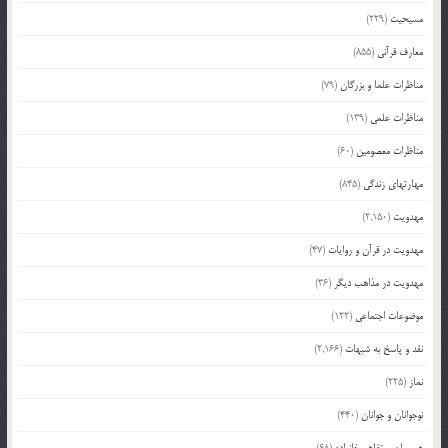
مسیحیت
(229)
معارف قرآنی
(855)
مناظرات علما و بزرگان
(79)
مناظرات علمی
(139)
مناظرات معصومین
(60)
مهارتهای زندگی
(845)
مهدویت
(2,150)
مهدویت در قرآن و روایات
(47)
مهدویت در مذاهب دیگر
(36)
موضوعات اجتماعی
(122)
نقد و پاسخ به شبهات
(2,166)
نماز
(225)
نوجوانان و جوانان
(440)
همسران و تفاهم خانواده
(68)