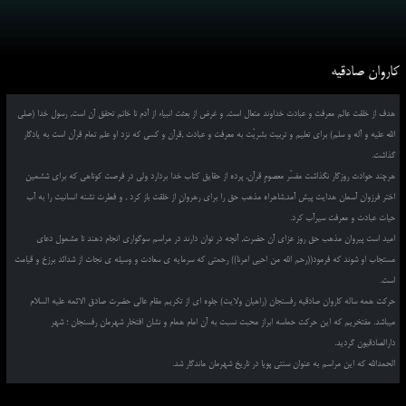
کاروان صادقیه
هدف از خلقت عالم معرفت و عبادت خداوند متعال است, و غرض از بعثت انبیاء از آدم تا خاتم تحقق آن است, رسول خدا (صلی
الله علیه و آله و سلم) برای تعلیم و تربیت بشریّت به معرفت و عبادت ,قرآن و کسی که نزد او علم تمام قرآن است به یادگار
گذاشت.
هرچند حوادث روزگار نگذاشت مفسّر معصومِ قرآن, پرده از حقایق کتاب خدا بردارد ولی در فرصت کوتاهی که برای ششمین
اختر فرزوان آسمان هدایت پیش آمد,شاهراه مذهب حق را برای رهروانِ از خلقت باز کرد , و فطرت تشنه انسانیت را به آب
حیات عبادت و معرفت سیرآب کرد.
امید است پیروان مذهب حق روز عزای آن حضرت, آنچه در توان دارند در مراسم سوگواری انجام دهند تا مشمول دعای
مستجاب او شوند که فرمود((رحم الله من احیی امرنا)) رحمتی که سرمایه ی سعادت و وسیله ی نجات از شدائد برزخ و قیامت
است.
حرکت همه ساله کاروان صادقیه رفسنجان (راهیان ولایت) جلوه ای از تکریم مقام عالی حضرت صادق الائمه علیه السلام
میباشد. مفتخریم که این حرکت حماسه ابراز محبت نسبت به آن امام همام و نشان افتخار شهرمان رفسنجان ؛ شهر
دارالصادقیون گردید.
الحمدالله که این مراسم به عنوان سنتی پویا در تاریخ شهرمان ماندگار شد.