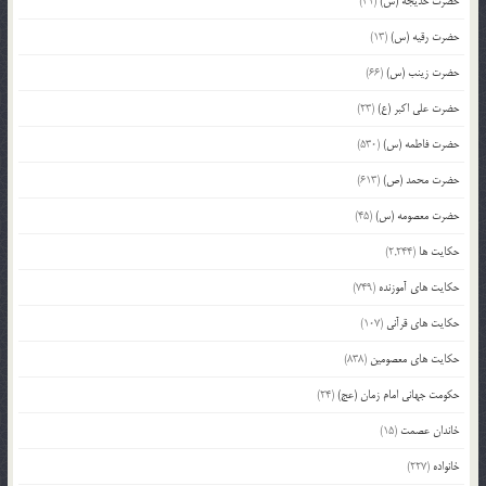
حضرت خدیجه (س)
(41)
حضرت رقیه (س)
(13)
حضرت زینب (س)
(66)
حضرت علی اکبر (ع)
(23)
حضرت فاطمه (س)
(530)
حضرت محمد (ص)
(613)
حضرت معصومه (س)
(45)
حکایت ها
(2,244)
حکایت های آموزنده
(749)
حکایت های قرآنی
(107)
حکایت های معصومین
(838)
حکومت جهانی امام زمان (عج)
(24)
خاندان عصمت
(15)
خانواده
(227)