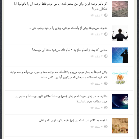
اگر تأثير ترجمه قرآن براي من بيشتر باشد آيا مي توانم فقط ترجمه آن را بخوانم؟ آيا
اشكالي ندارد؟
2 اسفند 96
خداوند نمي‌خواهد بيش از واجبات خودش، چيزي را بر خود واجب كني…
2 اسفند 96
سلامي كه بعد از اتمام نماز به 3 امام داده مي‌شود منشأ آن چيست؟
2 اسفند 96
وقتي شب‌ها به بستر خواب مي‌روم بلافاصله سه مرتبه حمد و سوره مي‌خوانم و سه مرتبه
الله اكبر، الحمدالله و سبحان‌الله مي‌گويم آيا اين كافي است؟
2 اسفند 96
وظايف ما در زمان غيبت امام زمان (عج) چيست؟ علائم ظهور چيست؟ و منابعي را
جهت مطالعه معرفي نماييد؟
2 اسفند 96
با توجه به كلام امير المؤمنين (ع): «اوصيكم بتقوي الله و نظم …
2 اسفند 96