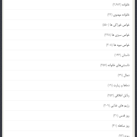
خانواده
(2,682)
خانواده مهدوی
(22)
خواص خوراکی ها
(550)
خواص سبزی ها
(228)
خواص میوه ها
(308)
داستان
(146)
دانستنی‌های خانواده
(357)
دجال
(29)
دعاها و زیارت
(19)
رذایل اخلاقی
(252)
رژیم های غذایی
(209)
روز قدس
(31)
روز مباهله
(41)
روزه
(93)