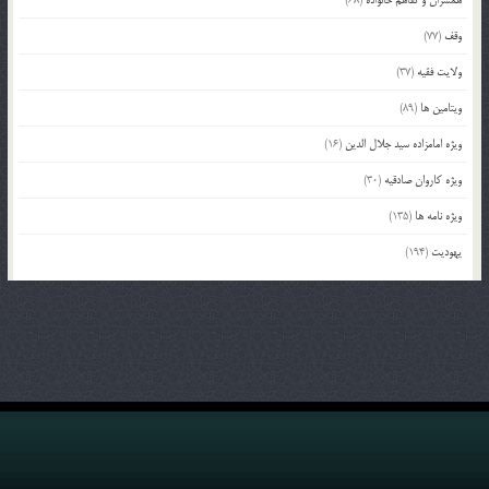
وقف
(77)
ولایت فقیه
(37)
ویتامین ها
(89)
ویژه امامزاده سید جلال الدین
(16)
ویژه کاروان صادقیه
(30)
ویژه نامه ها
(135)
یهودیت
(194)