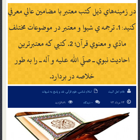
در زمينه‌هاي ذيل كتب معتبر با مضامين عالي معرفي
كنيد: 1. ترجمه ي شيوا و معتبر در موضوعات مختلف
مادّي و معنوي قرآن؛ 2. كتبي كه معتبرترين
احاديث نبوي ـ صلّي الله عليه و آله ـ را به طور
خلاصه در بردارد.
خادم اهل البیت
اسلام شناسی
,
علوم قرآنی
,
نقد و پاسخ به شبهات
24 مرداد 94
0 دیدگاه
989بازدید