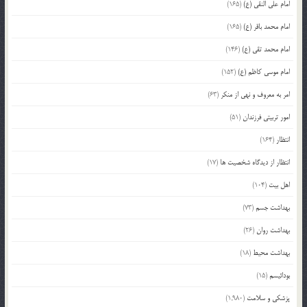
امام علی النقی (ع)
(165)
امام محمد باقر (ع)
(165)
امام محمد تقی (ع)
(146)
امام موسی کاظم (ع)
(152)
امر به معروف و نهی از منکر
(63)
امور تربیتی فرزندان
(51)
انتظار
(164)
انتظار از دیدگاه شخصیت ها
(17)
اهل بیت
(104)
بهداشت جسم
(73)
بهداشت روان
(26)
بهداشت محیط
(18)
بودائیسم
(15)
پزشکی و سلامت
(1,980)