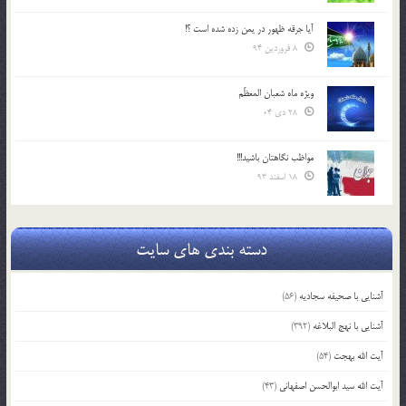
آیا جرقه ظهور در یمن زده شده است ؟!
8 فروردین 94
ویژه ماه شعبان المعظّم
28 دی 04
مواظب نگاهتان باشید!!!
18 اسفند 93
دسته بندی های سایت
آشنایی با صحیفه سجادیه
(56)
آشنایی با نهج البلاغه
(392)
آیت الله بهجت
(54)
آیت الله سید ابوالحسن اصفهانی
(43)