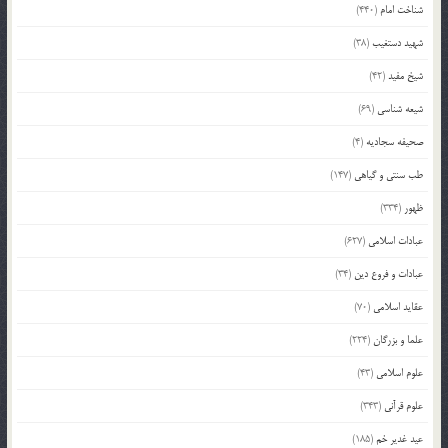
شناخت امام
(440)
شهید دستغیب
(38)
شیخ مفید
(42)
شیعه شناسی
(69)
صحیفه سجادیه
(4)
طب سنتی و گیاهی
(147)
ظهور
(334)
عبادات اسلامی
(627)
عبادات و فروع دین
(34)
عقاید اسلامی
(70)
علما و بزرگان
(224)
علوم اسلامی
(43)
علوم قرآنی
(343)
عید غدیر خم
(185)