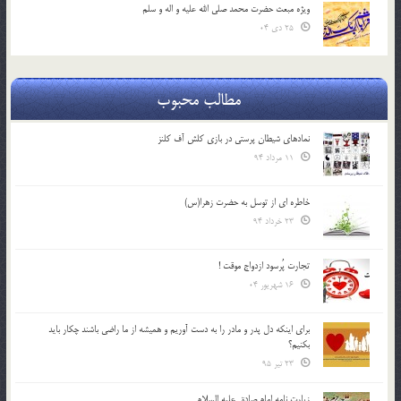
ویژه مبعث حضرت محمد صلی الله علیه و اله و سلم
25 دی 04
مطالب محبوب
نمادهای شیطان پرستی در بازی کلش آف کلنز
11 مرداد 94
خاطره ای از توسل به حضرت زهرا(س)
23 خرداد 94
تجارت پُرسود ازدواج موقت !
16 شهریور 04
براي اينكه دل پدر و مادر را به دست آوريم و هميشه از ما راضي باشند چكار بايد
بكنيم؟
23 تیر 95
زیارت نامه امام صادق علیه السلام