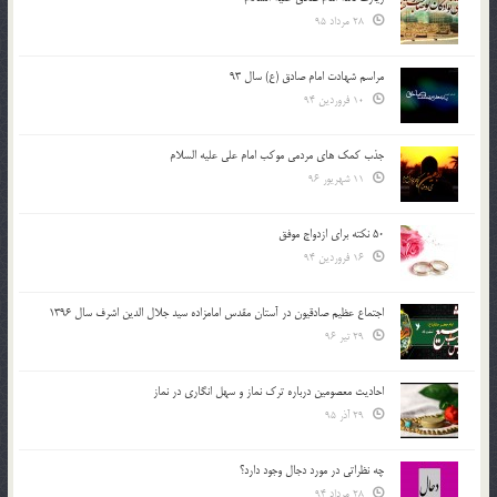
28 مرداد 95
مراسم شهادت امام صادق (ع) سال 93
10 فروردین 94
جذب کمک های مردمی موکب امام علی علیه السلام
11 شهریور 96
50 نکته برای ازدواج موفق
16 فروردین 94
اجتماع عظیم صادقیون در آستان مقدس امامزاده سید جلال الدین اشرف سال 1396
29 تیر 96
احادیث معصومین درباره ترک نماز و سهل انگاری در نماز
29 آذر 95
چه نظراتی در مورد دجال وجود دارد؟
28 مرداد 94