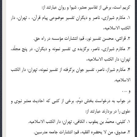
كريم است، برخي از تفاسير معتبر، شيوا و روان عبارتند از:
1. مكارم شيرازي، ناصر و ديگران تفسير موضوعي پيام قرآن، ، تهران، دار
الكتب الاسلاميه،
2. قرائتي، محسن تفسير نور، قم: انتشارات مؤسسه در راه حق.
3. مكارم شيرازي، ناصر، برگزيده ي تفسير نمونه و ديگران، در پنج مجلّد،
تهران: دار الكتب الاسلاميه،
4. مكارم شيراز، ناصر، تفسير جوان برگرفته از تفسير نمونه، تهران: دار الكتب
الاسلاميه.
و … .
در جواب به درخواست بخش دوّم، برخي از كتبي كه احاديث معتبر نبوي و
علوي را در بردارند عبارتند از:
1. كليني، محمّد بن يعقوب ، الكافي، تهران: دار الكتب الاسلاميه.
2. صدوق، من لا يحضره الفقيه، قم: انتشارات جامعه مدرسين.