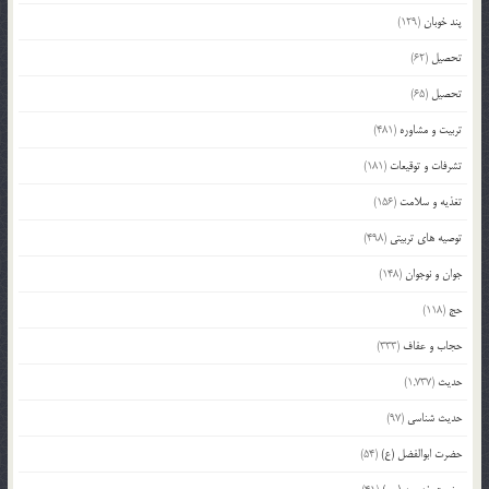
پند خوبان
(129)
تحصیل
(62)
تحصیل
(65)
تربیت و مشاوره
(481)
تشرفات و توقیعات
(181)
تغذیه و سلامت
(156)
توصیه های تربیتی
(498)
جوان و نوجوان
(148)
حج
(118)
حجاب و عفاف
(333)
حدیث
(1,737)
حدیث شناسی
(97)
حضرت ابوالفضل (ع)
(54)