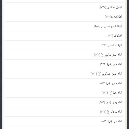
اصول اعتقادی
(777)
اطلاعیه ها
(26)
اعتقادات و اصول دین
(28)
اعتکاف
(43)
اعیاد اسلامی
(211)
امام جعفر صادق (ع)
(372)
امام حسن (ع)
(233)
امام حسن عسکری (ع)
(172)
امام حسین (ع)
(847)
امام رضا (ع)
(182)
امام زمان (عج)
(583)
امام سجاد (ع)
(227)
امام علی (ع)
(894)