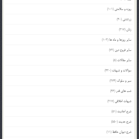
روزه و سلامتی
(101)
زرتشتی
(40)
زنان
(317)
سایر روزها و ماه ها
(103)
سایر فروع دین
(72)
سایر مقالات
(5)
سوالات و شبهات
(420)
سیر و سلوک
(274)
شب های قدر
(46)
شبهات اخلاقی
(217)
شرح احادیث
(51)
شرح حدیث
(550)
شرح دیوان حافظ
(11)