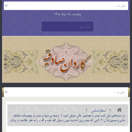
پنجشنبه , 15 مرداد 1405
اسلام شناسی
در زمينه‌هاي ذيل كتب معتبر با مضامين عالي معرفي كنيد: 1. ترجمه ي شيوا و معتبر در موضوعات مختلف
مادّي و معنوي قرآن؛ 2. كتبي كه معتبرترين احاديث نبوي ـ صلّي الله عليه و آله ـ را به طور خلاصه در بردارد.