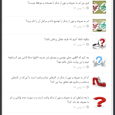
فرق بين امر به معروف و نهي از منكر با نصيحت و موعظه چيست؟
29 بهمن 96
امر به معروف و نهي از منكر را توضيح داده و مراحل آن را نام ببريد؟
29 بهمن 96
چگونه انتقاد كنيم كه طرف مقابل پرخاش نكند؟
29 بهمن 96
چه كنم كه الگوي عملي مؤمنين و مصداق بارز حديث «كونوا دعاة الناس بغير السنتكم»
شوم و اين روايت شامل حالم شود؟
29 بهمن 96
آيا امر به معروف و نهي از منكر در كارهاي حرام و واجب است، يا اين‌كه در كارهاي
مستحب و مكروه هم تحقق پيدا مي كند؟
29 بهمن 96
با چه شرايطي امر به معروف و نهي از منکر واجب است، و در صورت عدم توانايي بر امر
به معروف چه بايد کرد؟
29 بهمن 96