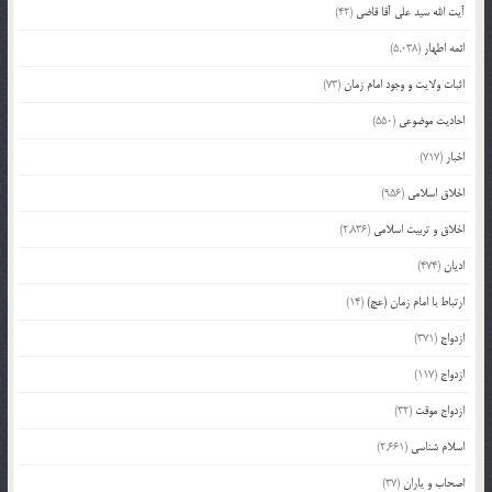
آیت الله سید علی آقا قاضی
(42)
ائمه اطهار
(5,038)
اثبات ولایت و وجود امام زمان
(73)
احادیث موضوعی
(550)
اخبار
(717)
اخلاق اسلامی
(956)
اخلاق و تربیت اسلامی
(2,836)
ادیان
(474)
ارتباط با امام زمان (عج)
(14)
ازدواج
(371)
ازدواج
(117)
ازدواج موقت
(32)
اسلام شناسی
(2,661)
اصحاب و یاران
(37)