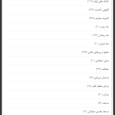
کمک های اولیه
(116)
گلچین احادیث
(372)
گنجینه معارف
(495)
ماه رجب
(20)
ماه رمضان
(176)
ماه شعبان
(20)
ماهها و روزهای خاص
(745)
مبانی اعتقادی
(20)
مختلف
(367)
مدعیان دروغین
(25)
مراجع معظم تقلید
(15)
مردان
(40)
مسجد
(87)
مسجد مقدس جمکران
(19)