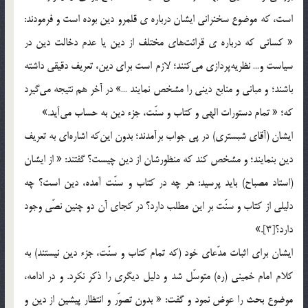
است، كه موضوع سخنراني ايشان درباره ي قلمرو دين بوده است و فرمودند:‌
« كساني كه درباره ي قرائت‎هاي مختلف از دين يا عدم دخالت دين در
سياست و… نظريه‎پردازي مي‎كنند؛ لازم است براي دين، تعريف دقيقي داشته
باشند؛ و مباني و منابع ديني را مشخص نمايند …» در آخر هم نتيجه مي‎گيرد
كه؛ « تمام دستورات الهي و كتاب و سنّت، جزء دين به حساب مي‎آيد.»
ايشان (آقاي شبستري) در پي جواب برآمدند؛ بدون اين‎كه اشاره‎اي به تعريف
دين بنمايند؛ و مشخص کند كه منظورشان از دين چيست؟ گفتند: « از ايشان
(استاد مصباح) بايد پرسيد: هر چه در كتاب و سنّت آمده، دين است؟ چه
دليلي از كتاب و سنّت بر اين مطلب دارد؟ در كجاي آن دو چنين نصّي وجود
دارد؟[3].»
ايشان براي اثبات مدّعاي خود (كه تمام كتاب و سنّت، جزء دين نيستند) به
كلام امام خميني (ره) متوسّل شد و دليل ديگري را ذكر نكرد. و در ادامه،
موضوع بحث را عوض نمود و گفت: « بدون تصوّر و انتظار پيشين از دين و