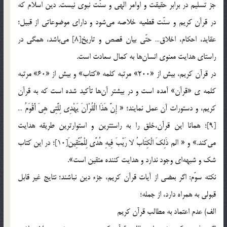
جز تسليم در برابر حقيقت و اوامر الهي و سنّت نبوي نيست. دين اسلام كه
در قرآن كريم و سنّت قطعيه خلاصه مي‎شود و داراي موضوعاتي از قبيل؛
عقايد، احكام، اخلاق… حتّي بيان قصص و تاريخ[8] مي‎باشد، همگي در
راستاي هدايت معنوي انسان‎ها به كمال سعادت است.
در قرآن كريم، بيش از «200» مرتبه كلمه «كتاب»‌ و بيش از «60»‌ مرتبه
كلمه ي «قرآن» آمده است و در بيشتر آن‎ها تأكيد شده است كه به قرآن
كريم، و دستورات آن عمل نمايند؛ « إِنَّ هَذَا الْقُرْآنَ يَهْدِي لِلَّتِي هِيَ أَقْوَمُ …
[9]؛ همانا اين قرآن،‌خلق را به راست­ترين و استوارترين طريقه هدايت
مي‎كند.» و « الم ذَلِكَ الْكِتَابُ لا رَيْبَ فِيهِ هُدًى لِلْمُتَّقِينَ[10]؛ در اين كتاب
شك و شبهه‎اي وجود ندارد و هدايت كننده متقين است».
نكته سوّم: اگر بعضي از آيات قرآن كريم، جزء دين نباشند؛ نتايج غير قابل
قبولي به همراه دارد، از جمله؛
الف) عدم اعتماد به مطالب قرآن كريم