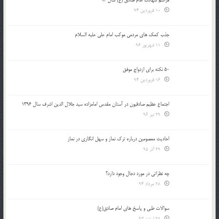
10 فروردین 94
جذب کمک های مردمی موکب امام علی علیه السلام
11 شهریور 96
50 نکته برای ازدواج موفق
16 فروردین 94
اجتماع عظیم صادقیون در آستان مقدس امامزاده سید جلال الدین اشرف سال 1396
29 تیر 96
احادیث معصومین درباره ترک نماز و سهل انگاری در نماز
29 آذر 95
چه نظراتی در مورد دجال وجود دارد؟
28 مرداد 94
سوالات طبی و پاسخ های امام صادق(ع)
28 اسفند 93