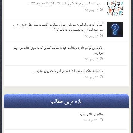
مدتي است كه دو برادر كوچكترم (14 و 21 ساله) با گرفتن چند CD …
29 بهمن 96
كساني كه در برابر امر به معروف و نهي از منكر مي گويند به شما ربطي ندارد و به زور
نمي شود انسان را به بهشت برد، چه بايد كرد؟
28 بهمن 96
چگونه مي توانيم علاوه بر هدايت خود به هدايت كساني كه به سوي غفلت مي روند،
بپردازيم؟
28 بهمن 96
با توجه به اينكه اينجانب با دانشجويان اهل سنت روبرو مي‎شوم، …
28 بهمن 96
تازه ترین مطالب
سلام ای هلال محرم
25 خرداد 05