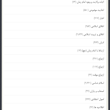
اثبات ولایت و وجود امام زمان
(73)
احادیث موضوعی
(550)
اخبار
(717)
اخلاق اسلامی
(956)
اخلاق و تربیت اسلامی
(2,836)
ادیان
(474)
ارتباط با امام زمان (عج)
(14)
ازدواج
(371)
ازدواج
(117)
ازدواج موقت
(32)
اسلام شناسی
(2,661)
اصحاب و یاران
(37)
اصول اعتقادی
(777)
اطلاعیه ها
(26)