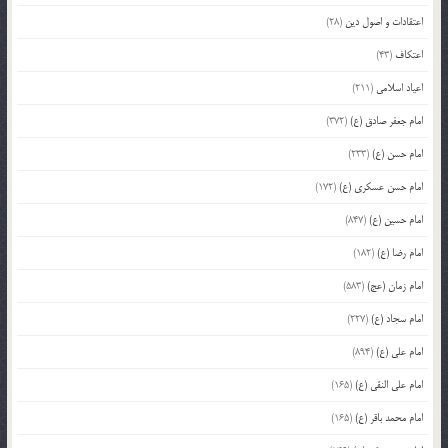
اعتقادات و اصول دین
(28)
اعتکاف
(43)
اعیاد اسلامی
(211)
امام جعفر صادق (ع)
(372)
امام حسن (ع)
(233)
امام حسن عسکری (ع)
(172)
امام حسین (ع)
(847)
امام رضا (ع)
(182)
امام زمان (عج)
(583)
امام سجاد (ع)
(227)
امام علی (ع)
(894)
امام علی النقی (ع)
(165)
امام محمد باقر (ع)
(165)