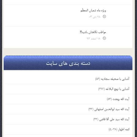
ویژه ماه شعبان المعظّم
28 دی 04
مواظب نگاهتان باشید!!!
18 اسفند 93
دسته بندی های سایت
آشنایی با صحیفه سجادیه
(56)
آشنایی با نهج البلاغه
(392)
آیت الله بهجت
(54)
آیت الله سید ابوالحسن اصفهانی
(43)
آیت الله سید علی آقا قاضی
(42)
ائمه اطهار
(5,038)