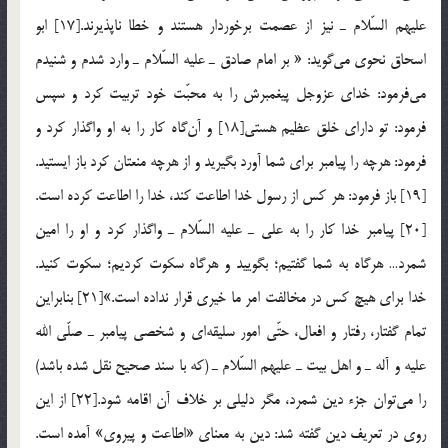
عليهم السّلام ـ نيز از عصمت برخوردار هستند و خطا ناپذيرند.[17] ابو
اسحاق نحوي مي‎گويد: « بر امام صادق ـ عليه السّلام ـ وارد شدم و شنيدم
مي‎فرمود: خداي عزوجل پيغمبرش را به محبّت خود تربيت كرد و سپس
فرمود: تو داراي خلق عظيم هستي[18] و آن‎گاه كار را به او واگذار كرد و
فرمود: هرچه را پيامبر براي شما آورد بگيريد و از هرچه منعتان كرد باز ايستيد.
[19] باز فرمود: هر كس از رسول خدا اطاعت كند، خدا را اطاعت كرده است.
[20] پيامبر خدا كار را به علي ـ عليه السّلام ـ واگذار كرد و او را امين
شمرد… هرگاه به شما گفتيم؛ بگوييد و هرگاه سكوت کرديم؛ سكوت كنيد.
خدا براي هيچ كس در مخالفت امر ما خيري قرار نداده است.»[21] بنابراين
تمام گفتار، رفتار و افعال، حتّي امور سليقه‎اي و شخصي پيامبر ـ صلّي الله
عليه و آله ـ و اهل بيت ـ عليهم السّلام ـ (كه با سند صحيح نقل شده باشد)
را مي‎توان جزء دين شمرد، مگر دليلي بر خلاف آن اقامه شود.[22] از اين
روي در تعريف دين گفته شد: دين به معناي «اطاعت و پيروي» آمده است.