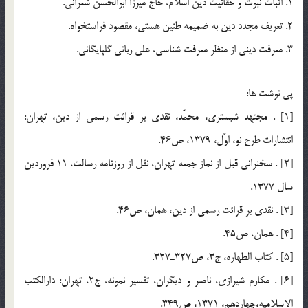
1. اثبات نبوّت و حقانيّت دين اسلام، حاج ميرزا ابوالحسن شعراني.
2. تعريف مجدد دين به ضميمه طنين هستي، مقصود فراستخواه.
3. معرفت ديني از منظر معرفت شناسي، علي رباني گلپايگاني.
پي نوشت ها:
[1] . مجتهد شبستري، محمّد، نقدي بر قرائت رسمي از دين، تهران:
انتشارات طرح نو، اوّل، 1379، ص46.
[2] . سخنراني قبل از نماز جمعه تهران، نقل از روزنامه رسالت، 11 فروردين
سال 1377.
[3] . نقدي بر قرائت رسمي از دين، همان، ص46.
[4] . همان، ص45.
[5] . كتاب الطهاره، ج3، ص327ـ327.
[6] . مكارم شيرازي، ناصر و ديگران، تفسير نمونه، ج2، تهران: دارالكتب
الاسلاميه،چهاردهم، 1371، ص349.