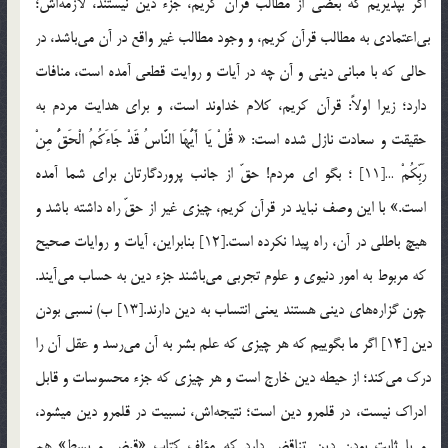
اگر بپذيريم كه بعضي از مطالب قرآن كريم، جزء دين نيستند، لازمه‎اش؛
بي‎اعتمادي به مطالب قرآن كريم، و وجود مطالب غير واقع در آن مي‎باشد، در
حالي كه با مباني ديني و آن چه در آيات و روايت قطعي آمده است، منافات
دارد؛ زيرا اولاً: قرآن كريم، كلام خداوند است، و براي هدايت مردم به
حقيقت و سعادت نازل شده است: « قُلْ يَا أَيُّهَا النَّاسُ قَدْ جَاءَكُمُ الْحَقُّ مِنْ
رَبِّكُمْ …[11] ؛ بگو اي مردم! حقّ از جانب پروردگارتان براي شما آمده
است.» با اين وصف نبايد در قرآن كريم، چيزي غير از حقّ راه داشته باشد و
هيچ باطلي در آن، راه پيدا نكرده است.[12] بنابراين، آيات و روايات صحيح
كه مربوط به امور دنيوي و علوم تجربي مي‎باشند جزء دين به حساب مي‎آيند.
چون گزاره‎هاي ديني هستند يعني انتساب به دين دارند.[13] ب) نسبي بودن
دين [14] اگر ما بگوييم كه هر چيزي كه علم بشر به آن مي‎رسد و عقل آن را
درك مي‎كند؛ از حيطه دين خارج است و هر چيزي كه جزء محسوسات و قابل
ادراك نيست، در قلمرو دين است؛ نتيجه‎اش، نسبيت در قلمرو دين مي­شود،
و با ثابت بودن دين تناقض دارد كه مؤلف كتاب «قبض و بسط» هم