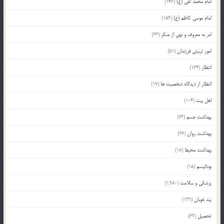
امام محمد تقی (ع)
(146)
امام موسی کاظم (ع)
(152)
امر به معروف و نهی از منکر
(63)
امور تربیتی فرزندان
(51)
انتظار
(164)
انتظار از دیدگاه شخصیت ها
(17)
اهل بیت
(104)
بهداشت جسم
(73)
بهداشت روان
(26)
بهداشت محیط
(18)
بودائیسم
(15)
پزشکی و سلامت
(1,980)
پند خوبان
(129)
تحصیل
(62)