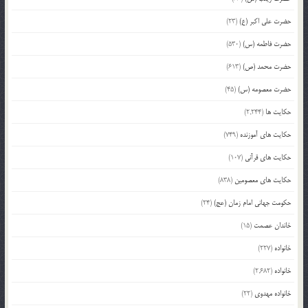
حضرت علی اکبر (ع)
(23)
حضرت فاطمه (س)
(530)
حضرت محمد (ص)
(613)
حضرت معصومه (س)
(45)
حکایت ها
(2,244)
حکایت های آموزنده
(749)
حکایت های قرآنی
(107)
حکایت های معصومین
(838)
حکومت جهانی امام زمان (عج)
(24)
خاندان عصمت
(15)
خانواده
(227)
خانواده
(2,682)
خانواده مهدوی
(22)