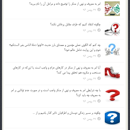
امر به معروف و نهي از منكر را توضيح داده و مراحل آن را نام ببريد؟
29 بهمن 96
چگونه انتقاد كنيم كه طرف مقابل پرخاش نكند؟
29 بهمن 96
چه كنم كه الگوي عملي مؤمنين و مصداق بارز حديث «كونوا دعاة الناس بغير السنتكم»
شوم و اين روايت شامل حالم شود؟
29 بهمن 96
آيا امر به معروف و نهي از منكر در كارهاي حرام و واجب است، يا اين‌كه در كارهاي
مستحب و مكروه هم تحقق پيدا مي كند؟
29 بهمن 96
با چه شرايطي امر به معروف و نهي از منکر واجب است، و در صورت عدم توانايي بر امر
به معروف چه بايد کرد؟
29 بهمن 96
چگونه بر مسير زندگي دوستان و اطرافيان تاثير گذار باشيم و از …
29 بهمن 96