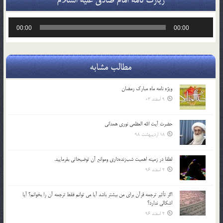
پخش‌کننده
00:00
00:00
صوت
مطالب مشابه
ویژه نامه ماه مبارک رمضان
9 اسفند 03
حضرت آیت الله العظمی نوری همدانی
18 اردیبهشت 98
لطفا در زمينه اهميت شب‌زنده‌داري وموانع آن توضيحاتي بفرماييد.
2 اسفند 96
اگر تأثير ترجمه قرآن براي من بيشتر باشد آيا مي توانم فقط ترجمه آن را بخوانم؟ آيا
اشكالي ندارد؟
2 اسفند 96