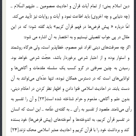
دين اسلام يعني؛ از تمام آيات قرآن و احاديث معصومين ـ عليهم السّلام ـ
(چه دنيايي و چه اخروي) بايد اطاعت نمود و آيات و روايات نيز تأييد مي‎كند.
امّا درباره « پيش فرض‎ها در فهم قرآن كريم» بايد گفته شود؛ كه در اين
مقال در پي جواب تفصيلي نيستيم و به اختصار به آن اشاره مي‎ شود:
اگر چه معرفت‎هاي ديني افراد غير معصوم، خطاپذير است، ولي هرگاه روشمند
و استوار بوده و از اعتبار شرعي برخوردار باشد، حجّت شرعي خواهد بود.
رسيدن به چنين معرفتي در گرو کسب يك سلسله مقدمات و آگاهي‎ها و
توانايي‎هاي است كه در دسترس همگان نبوده، تنها عدّه‎اي مي‎توانند به آن
دست يابند. در احاديث اسلامي فتوا دادن و اظهار نظر كردن در احكام ديني،
بدون علم و آگاهي، مذموم و حرام شناخته شده است[23] و آن را تفسير به
رأي مي‎نامند. مقصود از تفسير به رأي ـ‌ به گفته‎ي علّامه ـ اين است كه انسان
در تفسير قرآن كريم، به اندوخته‎ها و آموخته‎هاي (پيش فرض‎ها) خود بسنده
كند و برداشت خود را با قرآن كريم و احاديث معتبر اسلامي محك نزند.[24]