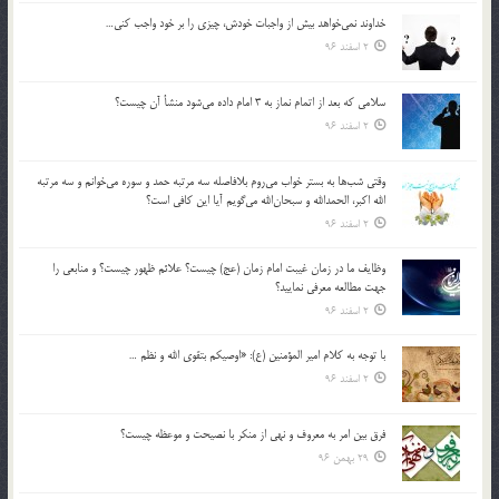
خداوند نمي‌خواهد بيش از واجبات خودش، چيزي را بر خود واجب كني…
2 اسفند 96
سلامي كه بعد از اتمام نماز به 3 امام داده مي‌شود منشأ آن چيست؟
2 اسفند 96
وقتي شب‌ها به بستر خواب مي‌روم بلافاصله سه مرتبه حمد و سوره مي‌خوانم و سه مرتبه
الله اكبر، الحمدالله و سبحان‌الله مي‌گويم آيا اين كافي است؟
2 اسفند 96
وظايف ما در زمان غيبت امام زمان (عج) چيست؟ علائم ظهور چيست؟ و منابعي را
جهت مطالعه معرفي نماييد؟
2 اسفند 96
با توجه به كلام امير المؤمنين (ع): «اوصيكم بتقوي الله و نظم …
2 اسفند 96
فرق بين امر به معروف و نهي از منكر با نصيحت و موعظه چيست؟
29 بهمن 96