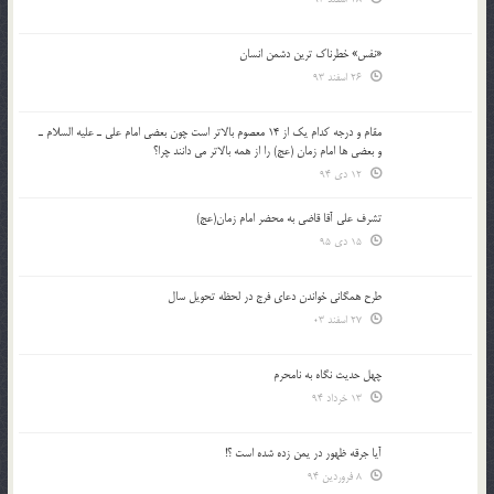
«نفس» خطرناک ترین دشمن انسان
26 اسفند 93
مقام و درجه كدام يك از 14 معصوم بالاتر است چون بعضي امام علي ـ عليه السلام ـ
و بعضي ها امام زمان (عج) را از همه بالاتر مي دانند چرا؟
12 دی 94
تشرف علي آقا قاضي به محضر امام زمان(عج)
15 دی 95
طرح همگانی خواندن دعای فرج در لحظه تحویل سال
27 اسفند 03
چهل حدیث نگاه به نامحرم
13 خرداد 94
آیا جرقه ظهور در یمن زده شده است ؟!
8 فروردین 94