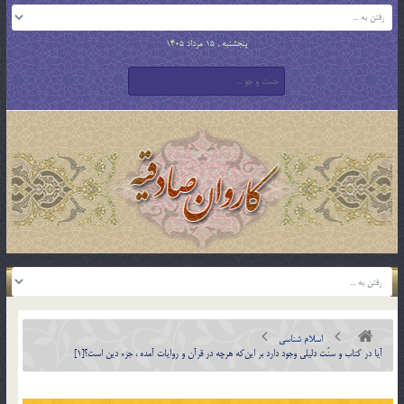
پنجشنبه , 15 مرداد 1405
اسلام شناسی
آيا در كتاب و سنّت دليلي وجود دارد بر اين‎كه هرچه در قرآن و روايات آمده ، جزء دين است؟[1]