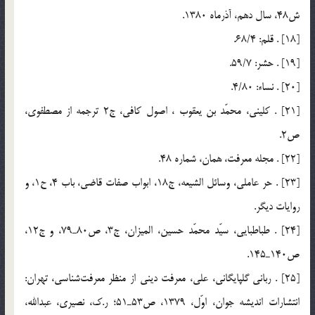
ش48، سال دهم، آذرماه 1380.
[18] . قلم: 68/4.
[19] . حشر: 59/7.
[20] . نساء: 4/80.
[21] . كليني، محمّد بن يعقوب ، اصول كافي، ج2 ترجمه از مصطفوي،
ص2.
[22] . مجله معرفت، همان، شماره 48.
[23] . حر عاملي، وسائل الشيعه، ج18، ابواب صفات قاضي، باب 4، ح1، و
روايات ديگر.
[24] . طباطبايي، سيّد محمّد حسين، الميزان، ج3، ص80ـ79، و ج12،
ص140ـ145.
[25] . رباني گلپايگاني، علي، معرفت ديني از منظر معرفت‎شناسي، تهران:
انتشارات انديشه جوان، اوّل، 1379، ص53ـ51؛ ر.ك، نصيري، عبدالله،