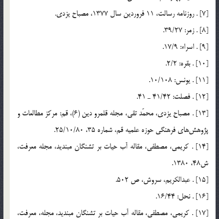
[7] . روزنامه رسالت، 11 فروردين سال 1377، مصباح يزدي.
[8] . زمر: 39/27.
[9] . اسراء: 17/9.
[10] . بقره: 2/2.
[11] . يونس: 10/108.
[12] . فصلت: 41/42 ـ 41.
[13] . مصباح يزدي، محمّد تقي، مجله قلمرو دين (6)، قم: مركز مطالعات و
پژوهش‎هاي فرهنگي حوزه علميه قم، شماره 35، 25/10/80.
[14] . كريمي، مصطفي، مقاله آب حيات بر تشنگان مبنديد، مجله معرفت،
ش48، 1380.
[15] . عبدالكريم، سروش، ص 502.
[16] . نحل: 16/44.
[17] . كريمي، مصطفي، مقاله آب حيات بر تشنگان مبنديد، مجله، معرفت،