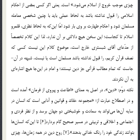
چيزي موجب خروج از اسلام مي‎شود.» است. يعني اگر كسي بعضي از احكام
اسلامي را قبول نداشته باشد به لحاظ عملي بايد با چنين شخصي معامله
مسلمان شود و احكام طهارت بر وي بار شود امّا اين‎كه به لحاظ نظري، قلمرو
اسلام تا كجاست؛ اين سخن هيچ دلالتي بر آن ندارد، لذا اين كلام تخصصاً‌
از مدّعاي آقاي شبستري خارج است، موضوع كلام اين نيست كسي که
جاست كه تمام مطالب قرآني جز دين نيستند؛ و امام در اين‎جا هيچ اشاره‎اي
به آن نكردند.
نكته دوّم: «دين»، در اصل به معناي «اطاعت و پيروي از فرمان» آمده است
و در اصطلاح عبارت از؛ «مجموعه عقائد و قوانين و آدابي است كه انسان در
سايه آن‎ها مي‎تواند به سعادت و خوشبختي دو جهان برسد و از نظر فردي و
اجتماعي و اخلاقي و تربيتي در مسير صحيح گام بردارد[6] تا اين‎كه انسان‎ها
بتوانند زندگي خود را رنگ خدائي بدهند».[7] روح دين در همه زمان‎ها، چيزي