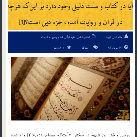
آيا در كتاب و سنّت دليلي وجود دارد بر اين‎كه هرچه
در قرآن و روايات آمده ، جزء دين است؟[1]
خادم اهل البیت
اسلام شناسی
,
علوم قرآنی
,
نقد و پاسخ به شبهات
24 مرداد 94
0 دیدگاه
912بازدید
بررسي و نقد: اين شبهه، در سخنان «آيت‎الله مصباح يزدي»[2] وارد شده