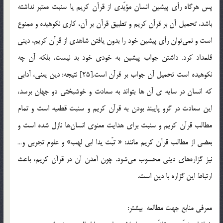
پس هرگاه رأي پيشين انسان مؤيّدي از قرآن كريم يا سنبت معتبر نداشته
باشد، تحميل آن بر قرآن كريم و تطبيق قرآن بر آن، كاري نكوهيده و ممنوع
است و نمي‎توان رأي پيشين خود را بدون يافتن شاهدي از قرآن كريم، ديني
قلمداد کرد. داشتن جواب پيشين به خودي خود بد نيست، بلکه آن چه
نكوهيده است تحميل آن جواب بر قرآن است.[25] نتيجه: دين يعني، آدابي
كه انسان در سايه ي آن ها بتواند به سعادت و خوشبختي دو جهان برسد،
اين سعادت در گرو پايبند بودن به قرآن كريم و سنبت قطعيه است و تمام
مطالب قرآن كريم و سنبت براي هدايت معنوي انسان‎ها نازل شده است و
بعضي از مطالب قرآن كريم مانند: « تبّت يدا ابي لهب» و علوم تجربي و…
نيز گزاره‎هاي ديني محسوب مي‎شود. چون آمدن آن در قرآن كريم، باعث
ارتباط اين گزاره با دين است.
معرفي منابع جهت مطالعه بيشتر: