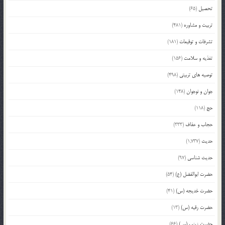
تحصیل
(65)
تربیت و مشاوره
(481)
تشرفات و توقیعات
(181)
تغذیه و سلامت
(156)
توصیه های تربیتی
(498)
جوان و نوجوان
(148)
حج
(118)
حجاب و عفاف
(333)
حدیث
(1,737)
حدیث شناسی
(97)
حضرت ابوالفضل (ع)
(54)
حضرت خدیجه (س)
(41)
حضرت رقیه (س)
(13)
حضرت زینب (س)
(66)