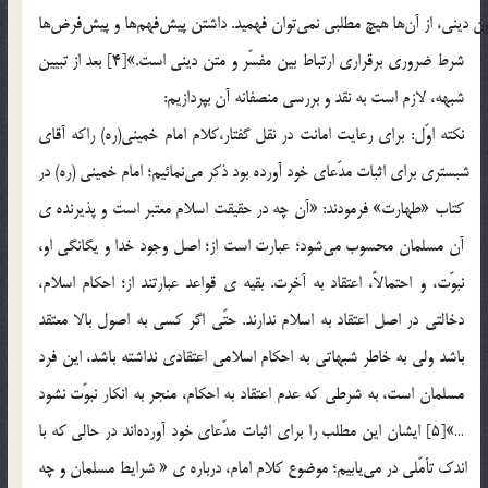
متون ديني، از آن‎ها هيچ مطلبي نمي‎توان فهميد. داشتن پيش‎فهم‎ها و پيش‎فرض‎ها
شرط ضروري برقراري ارتباط بين مفسّر و متن ديني است.»[4] بعد از تبيين
شبهه، لازم است به نقد و بررسي منصفانه آن بپردازيم:
نكته اوّل: براي رعايت امانت در نقل گفتار،‌كلام امام خميني(ره) راكه آقاي
شبستري براي اثبات مدّعاي خود آورده بود ذكر مي‎نمائيم؛ امام خميني (ره)‌ در
كتاب «طهارت» فرمودند: «آن چه در حقيقت اسلام معتبر است و پذيرنده ي
آن مسلمان محسوب مي‎شود؛ عبارت است از؛ اصل وجود خدا و يگانگي او،
نبوّت، و احتمالاً‌، اعتقاد به آخرت. بقيه ي قواعد عبارتند از؛ احكام اسلام،
دخالتي در اصل اعتقاد به اسلام ندارند. حتّي اگر كسي به اصول بالا معتقد
باشد ولي به خاطر شبهاتي به احكام اسلامي اعتقادي نداشته باشد، اين فرد
مسلمان است، به شرطي كه عدم اعتقاد به احكام، منجر به انكار نبوّت نشود
…»[5] ايشان اين مطلب را براي اثبات مدّعاي خود آورده‎اند در حالي كه با
اندك تأمّلي در مي‎يابيم؛ موضوع كلام امام،‌ درباره ي « شرايط مسلمان و چه