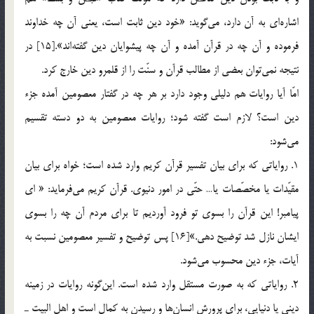
اشاره‎اي به آن دارد، مي‎گويد: «خود دين ثابت است، يعني آن چه خداوند
فرموده و آن چه در قرآن آمده و آن چه پيشوايان دين گفته‎اند».[15] در
نتيجه نمي‎توان بعضي از مطالب قرآن و سنّت را از قلمرو دين خارج كرد.
امّا آيا روايات هم دليلي وجود دارد بر هر چه در گفتار معصومين آمده جزء
دين است؟ لازم است گفته شود؛ روايات معصومين به دو دسته تقسيم
مي‎شود:
1. رواياتي كه براي بيان تفسير قرآن كريم وارد شده است؛ خواه براي بيان
مقيّدات يا مخصّصات يا… حتّي در امور دنيوي. قرآن كريم مي‎فرمايد: « اي
پيامبر! اين قرآن را بسوي تو فرود آورديم تا براي مردم آن چه را بسوي
ايشان نازل شد توضيح دهي.»[16] پس توضيح و تفسير معصومين نسبت به
آيات، جزء دين محسوب مي‎شود.
2. رواياتي كه به صورت مستقل وارد شده است. اين‎گونه روايات در زمينه
ديني يا دنيايي، براي پرورش انسان‎ها و رسيدن به كمال است و اهل البيت ـ