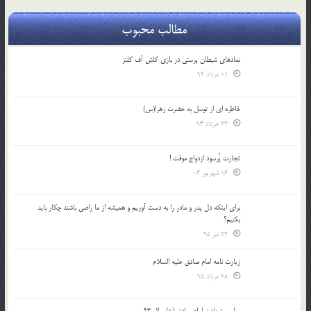
مطالب محبوب
نمادهای شیطان پرستی در بازی کلش آف کلنز
11 مرداد 94
خاطره ای از توسل به حضرت زهرا(س)
23 خرداد 94
تجارت پُرسود ازدواج موقت !
16 شهریور 04
براي اينكه دل پدر و مادر را به دست آوريم و هميشه از ما راضي باشند چكار بايد
بكنيم؟
23 تیر 95
زیارت نامه امام صادق علیه السلام
28 مرداد 95
مراسم شهادت امام صادق (ع) سال 93