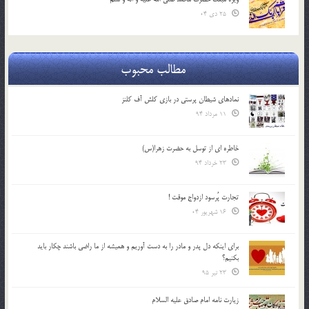
25 دی 04
مطالب محبوب
نمادهای شیطان پرستی در بازی کلش آف کلنز
11 مرداد 94
خاطره ای از توسل به حضرت زهرا(س)
23 خرداد 94
تجارت پُرسود ازدواج موقت !
16 شهریور 04
براي اينكه دل پدر و مادر را به دست آوريم و هميشه از ما راضي باشند چكار بايد
بكنيم؟
23 تیر 95
زیارت نامه امام صادق علیه السلام