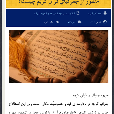
منظور از جغرافياي قرآن كريم چيست؟
خادم اهل البیت
اسلام شناسی
,
علوم قرآنی
,
نقد و پاسخ به شبهات
24 مرداد 94
0 دیدگاه
1060بازدید
مفهوم جغرافياي قرآن كريم:
جغرافيا گرچه در بردارنده ي قيد و خصوصيّت مكان است، ولي اين اصطلاح
جديد در تركيب اضافي «جفرافياي قرآن»، با نوعي مجاز در توسعه، همراه