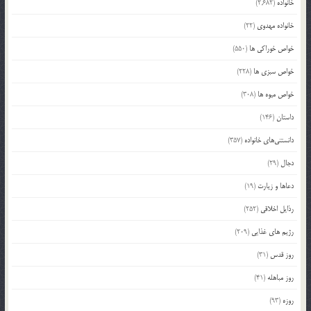
خانواده
(2,682)
خانواده مهدوی
(22)
خواص خوراکی ها
(550)
خواص سبزی ها
(228)
خواص میوه ها
(308)
داستان
(146)
دانستنی‌های خانواده
(357)
دجال
(29)
دعاها و زیارت
(19)
رذایل اخلاقی
(252)
رژیم های غذایی
(209)
روز قدس
(31)
روز مباهله
(41)
روزه
(93)