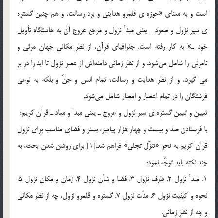
است و به معناي «حوزه ي قلمرو هدايتي و برد رسالت، و هم چنين گستره
ي سير نزول و صعود ـ يعني مبدأ نزول و مرجع عروج آن به خاستگاه تأويل
خود ـ» به كار رفته است. جغرافياي قرآن، از نظر مكاني جهان مرئي و
نامرئي را شامل مي‎شود. و از نظر زماني دامنه‎اش از عصر نزول تا ابد را در بر
مي گيرد، و از نظر هدايت و رسالت، تمام انس و جنّ و بلكه به نوعي
فرشتگان را در تمام اعصار و امصار شامل مي‎شود.
تعيين و تبيين گستره ي سير نزول و عروج ـ يعني مبدأ و معاد ـ قرآن كريم:
با فرستادن صد و بيست و چهار هزار پيامبر، بستر و فضاي مناسب براي نزول
قرآن كريم به نحو «تنزّل تجلي» فراهم شد.[1] براي روشن شدن بحث، به
چند نكته بايد توجّه نمود:
1. مبدأ نزول 2. ظرف نزول 3. فضا و شأن نزول 4. زمان و مكان نزول 5.
نحوه و كيفيت نزول 6. مدّت نزول 7. گستره و قلمرو نزول، چه از نظر مكاني
و چه از نظر زماني.