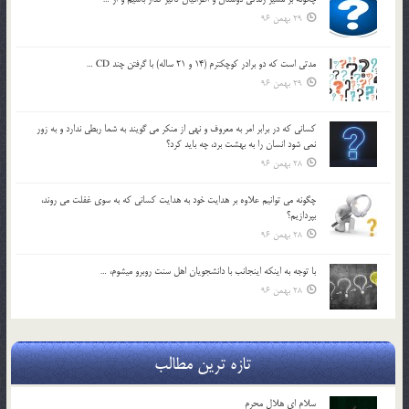
29 بهمن 96
مدتي است كه دو برادر كوچكترم (14 و 21 ساله) با گرفتن چند CD …
29 بهمن 96
كساني كه در برابر امر به معروف و نهي از منكر مي گويند به شما ربطي ندارد و به زور
نمي شود انسان را به بهشت برد، چه بايد كرد؟
28 بهمن 96
چگونه مي توانيم علاوه بر هدايت خود به هدايت كساني كه به سوي غفلت مي روند،
بپردازيم؟
28 بهمن 96
با توجه به اينكه اينجانب با دانشجويان اهل سنت روبرو مي‎شوم، …
28 بهمن 96
تازه ترین مطالب
سلام ای هلال محرم