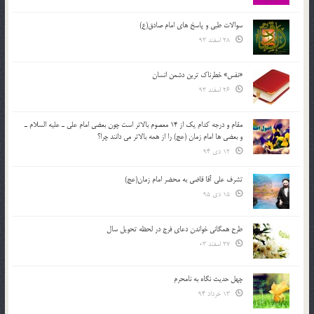
سوالات طبی و پاسخ های امام صادق(ع)
28 اسفند 93
«نفس» خطرناک ترین دشمن انسان
26 اسفند 93
مقام و درجه كدام يك از 14 معصوم بالاتر است چون بعضي امام علي ـ عليه السلام ـ
و بعضي ها امام زمان (عج) را از همه بالاتر مي دانند چرا؟
12 دی 94
تشرف علي آقا قاضي به محضر امام زمان(عج)
15 دی 95
طرح همگانی خواندن دعای فرج در لحظه تحویل سال
27 اسفند 03
چهل حدیث نگاه به نامحرم
13 خرداد 94