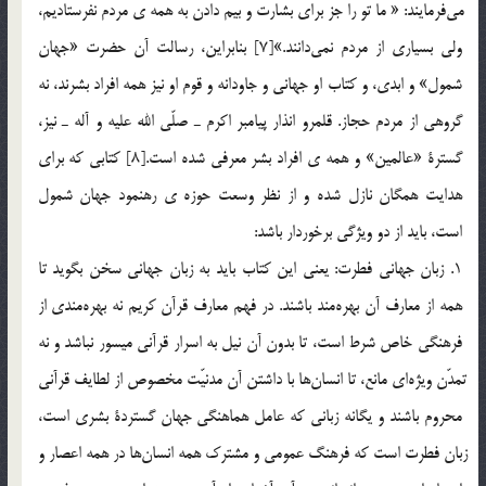
مي‎فرمايند: « ما تو را جز براي بشارت و بيم دادن به همه ي مردم نفرستاديم،
ولي بسياري از مردم نمي‎دانند.»[7] بنابراين، رسالت آن حضرت «جهان
شمول» و ابدي، و كتاب او جهاني و جاودانه و قوم او نيز همه افراد بشرند، نه
گروهي از مردم حجاز. قلمرو انذار پيامبر اكرم ـ صلّي الله عليه و آله ـ نيز،
گسترة «عالمين» و همه ي افراد بشر معرفي شده است.[8] كتابي كه براي
هدايت همگان نازل شده و از نظر وسعت حوزه ي رهنمود جهان شمول
است، بايد از دو ويژگي برخوردار باشد:
1. زبان جهاني فطرت: يعني اين كتاب بايد به زبان جهاني سخن بگويد تا
همه از معارف آن بهره‎مند باشند. در فهم معارف قرآن كريم نه بهره‎مندي از
فرهنگي خاص شرط است، تا بدون آن نيل به اسرار قرآني ميسور نباشد و نه
تمدّن ويژه‎اي مانع، تا انسان‎ها با داشتن آن مدنيّت مخصوص از لطايف قرآني
محروم باشند و يگانه زباني كه عامل هماهنگي جهان گستردة بشري است،
زبان فطرت است كه فرهنگ عمومي و مشترك همه انسان‎ها در همه اعصار و