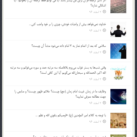
اگر تأثير ترجمه قرآن براي من بيشتر باشد آيا مي توانم فقط ترجمه آن را بخوانم؟ آيا
اشكالي ندارد؟
2 اسفند 96
خداوند نمي‌خواهد بيش از واجبات خودش، چيزي را بر خود واجب كني…
2 اسفند 96
سلامي كه بعد از اتمام نماز به 3 امام داده مي‌شود منشأ آن چيست؟
2 اسفند 96
وقتي شب‌ها به بستر خواب مي‌روم بلافاصله سه مرتبه حمد و سوره مي‌خوانم و سه مرتبه
الله اكبر، الحمدالله و سبحان‌الله مي‌گويم آيا اين كافي است؟
2 اسفند 96
وظايف ما در زمان غيبت امام زمان (عج) چيست؟ علائم ظهور چيست؟ و منابعي را
جهت مطالعه معرفي نماييد؟
2 اسفند 96
با توجه به كلام امير المؤمنين (ع): «اوصيكم بتقوي الله و نظم …
2 اسفند 96
فرق بين امر به معروف و نهي از منكر با نصيحت و موعظه چيست؟