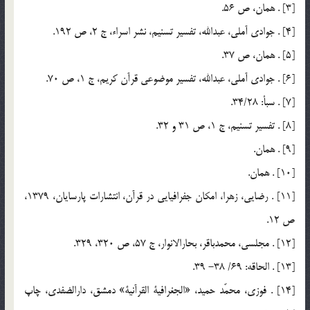
[3] . همان، ص 56.
[4] . جوادي آملي، عبدالله، تفسير تسنيم، نشر اسراء، ج 2، ص 192.
[5] . همان، ص 37.
[6] . جوادي آملي، عبدالله، تفسير موضوعي قرآن كريم، ج 1، ص 70.
[7] . سبأ: 34/28.
[8] . تفسير تسنيم، ج 1، ص 31 و 32.
[9] . همان.
[10] . همان.
[11] . رضايي، زهرا، امكان جفرافيايي در قرآن، انتشارات پارسايان، 1379،
ص 12.
[12] . مجلسي، محمدباقر، بحارالانوار، ج 57، ص 320، 329.
[13] . الحاقه: 69/ 38- 39.
[14] . فوزي، محمّد حميد، «الجغرافية القرآنية»‌ دمشق، دارالضفدي، چاپ