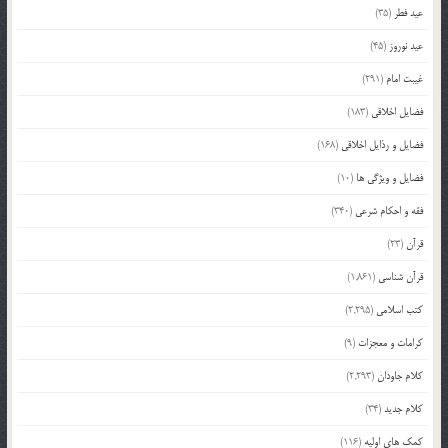
عید فطر
(35)
عید نوروز
(45)
غیبت امام
(291)
فضایل اخلاقی
(183)
فضایل و رذایل اخلاقی
(168)
فضایل و ویژگی ها
(10)
فقه و احکام شرعی
(340)
قرآن
(23)
قرآن شناسی
(1,861)
کتب اسلامی
(2,295)
کرامات و معجزات
(9)
کلام جاودان
(2,293)
کلام جدید
(34)
کمک های اولیه
(116)