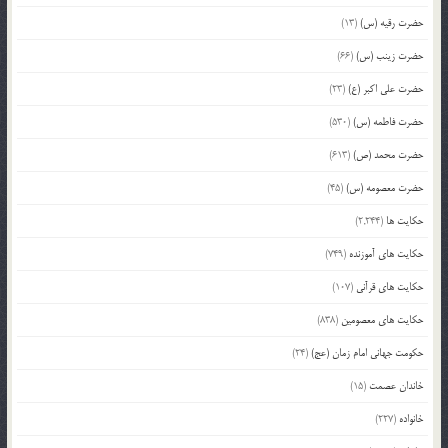
حضرت رقیه (س)
(13)
حضرت زینب (س)
(66)
حضرت علی اکبر (ع)
(23)
حضرت فاطمه (س)
(530)
حضرت محمد (ص)
(613)
حضرت معصومه (س)
(45)
حکایت ها
(2,244)
حکایت های آموزنده
(749)
حکایت های قرآنی
(107)
حکایت های معصومین
(838)
حکومت جهانی امام زمان (عج)
(24)
خاندان عصمت
(15)
خانواده
(227)