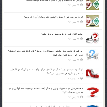
29 بهمن 96
امر به معروف و نهي از منكر را توضيح داده و مراحل آن را نام ببريد؟
29 بهمن 96
چگونه انتقاد كنيم كه طرف مقابل پرخاش نكند؟
29 بهمن 96
چه كنم كه الگوي عملي مؤمنين و مصداق بارز حديث «كونوا دعاة الناس بغير السنتكم»
شوم و اين روايت شامل حالم شود؟
29 بهمن 96
آيا امر به معروف و نهي از منكر در كارهاي حرام و واجب است، يا اين‌كه در كارهاي
مستحب و مكروه هم تحقق پيدا مي كند؟
29 بهمن 96
با چه شرايطي امر به معروف و نهي از منکر واجب است، و در صورت عدم توانايي بر امر
به معروف چه بايد کرد؟
29 بهمن 96
چگونه بر مسير زندگي دوستان و اطرافيان تاثير گذار باشيم و از …