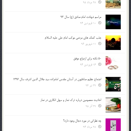
28 مرداد 95
مراسم شهادت امام صادق (ع) سال 93
10 فروردین 94
جذب کمک های مردمی موکب امام علی علیه السلام
11 شهریور 96
50 نکته برای ازدواج موفق
16 فروردین 94
اجتماع عظیم صادقیون در آستان مقدس امامزاده سید جلال الدین اشرف سال 1396
29 تیر 96
احادیث معصومین درباره ترک نماز و سهل انگاری در نماز
29 آذر 95
چه نظراتی در مورد دجال وجود دارد؟
28 مرداد 94