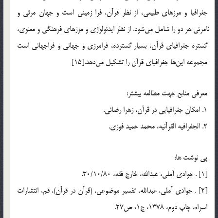
جغرافيا و مرزهاي طبيعي، از نظر قرآن، فرا زميني است و جهان مرئي و
نامرئي هر دو را شامل مي‎شود. از نظر ايدئولوژي و مرزهاي فرهنگي و معنوي،
گستره جغرافياي قرآن، بسيار گسترده، فرامرزي و جهاني و فراجهاني است
مجموعه اين‎‎ها جغرافياي قرآن را تشكيل مي‎دهد.[15]
معرفي منابع جهت مطالعه بيشتر:
1. امكان جغرافيايي در قرآن، زهرا رضائي.
2. الجفرافيه القرآنيه، محمد حميد فوزي.
پي نوشت ها:
[1] . جوادي آملي، عبدالله، خارج فقه، 30/10/80.
[2] . جوادي آملي، عبدالله، تفسير موضوعي، (قرآن در قرآن)، قم، انتشارات
اسراء، چاپ دوم، 1378، ج1، ص27.