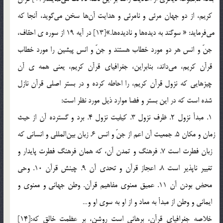
كريم، از دو جهان مرئي و نامرئي و هدايت آن‎ها سخن مي‎گويد، آنجا كه‌
مي‎فرمايد: « سوگند به ديده‎ها و ناديده‎ها.»[13] در آيه 19 از سوره ي احقاف،
جنّ و انس هر دو مورد خطاب هستند و جنّ و انس پيشين را مورد خطاب
قرآن كريم، مي‎داند، بنابراين، جغرافياي قرآن كريم، يعني همه ي آن
چيزهايي كه نزول قرآن كريم، را احاطه كرده و در بستر اصلي قرآن نازل
شده است كه در اين بستر و فضا موارد ذيل مورد نظر است:
1. مبدأ نزول 2. ظرف نزول 3. كيفيت نزول 4. برد و گسترده آن از حيث
زمان و مكان 5. جمعيت آن اعم از جنّ و انس 6. زبان بين‎المللي و انساني كه
زبان فطرت است 7. فرهنگ و تمدن آن، كه همان فرهنگ فطرت پايدار و
تغيير ناپذير است 8. اعجاز قرآن و تحدي آن 9. چينش قرآن 10. وحي
محض بودن آن 11. عميق معنوي مفاهيم قرآن. وطن جهاني و معنوي و
ايماني و وطن از مبدأ به معاد و از او به سوي او و…
خلاصه جغرافياي قرآن، برهاني است روشن، بر عظمت خالق كه:[14]