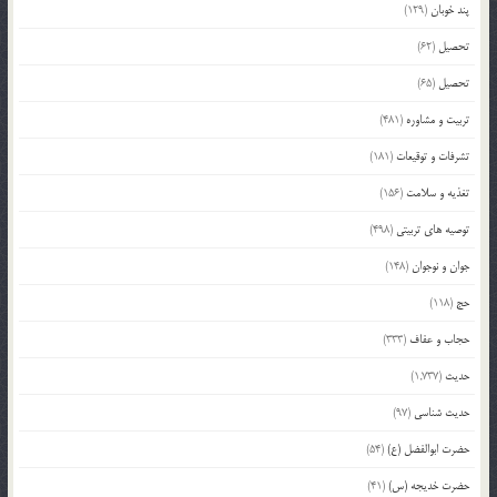
پند خوبان
(129)
تحصیل
(62)
تحصیل
(65)
تربیت و مشاوره
(481)
تشرفات و توقیعات
(181)
تغذیه و سلامت
(156)
توصیه های تربیتی
(498)
جوان و نوجوان
(148)
حج
(118)
حجاب و عفاف
(333)
حدیث
(1,737)
حدیث شناسی
(97)
حضرت ابوالفضل (ع)
(54)
حضرت خدیجه (س)
(41)