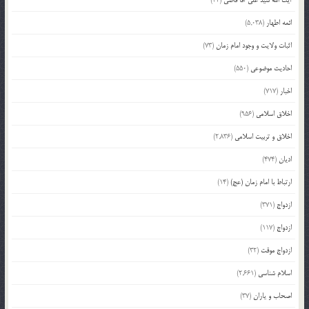
ائمه اطهار
(5,038)
اثبات ولایت و وجود امام زمان
(73)
احادیث موضوعی
(550)
اخبار
(717)
اخلاق اسلامی
(956)
اخلاق و تربیت اسلامی
(2,836)
ادیان
(474)
ارتباط با امام زمان (عج)
(14)
ازدواج
(371)
ازدواج
(117)
ازدواج موقت
(32)
اسلام شناسی
(2,661)
اصحاب و یاران
(37)