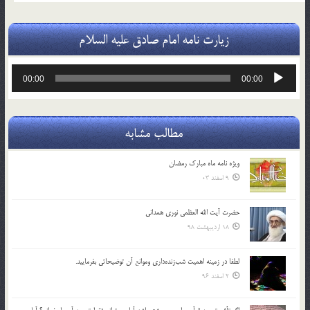
زیارت نامه امام صادق علیه السلام
پخش‌کننده
00:00
00:00
صوت
مطالب مشابه
ویژه نامه ماه مبارک رمضان
9 اسفند 03
حضرت آیت الله العظمی نوری همدانی
18 اردیبهشت 98
لطفا در زمينه اهميت شب‌زنده‌داري وموانع آن توضيحاتي بفرماييد.
2 اسفند 96