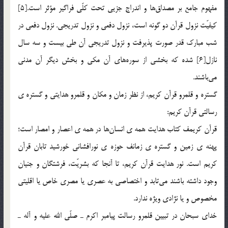
مفهوم جامع بر مصداق‎ها و اندراج جزيي تحت كلّي فراگير مؤثر است.[5]
كيفيّت نزول قرآن دو گونه است، نزول دفعي و نزول تدريجي. نزول دفعي در
شب مبارك قدر صورت پذيرفت و نزول تدريجي آن طي بيست و سه سال
نازل[6] شده كه بخشي از سوره‎هاي آن مكي و بخش ديگر آن مدني
مي‎باشند.
گستره و قلمرو قرآن كريم، از نظر زمان و مكان و قلمرو هدايتي و گستره ي
رسالتي قرآن كريم:
قرآن كريمف كتاب هدايت همه ي انسان‎ها در همه ي اعصار و امصار است؛
پهنه ي زمين و گستره ي زمانف حوزه ي نورافشاني خورشيد تابان قرآن
كريم است. نور هدايت قرآن كريم، تا آنجا كه بشريّت، فرشتگان و جنيان
وجود داشته باشند مي‎تابد و اختصاصي به عصري يا مصري خاص يا اقليتي
مخصوص و يا نژادي ويژه ندارد.
خداي سبحان در تبيين قلمرو رسالت پيامبر اكرم ـ صلّي الله عليه و آله ـ