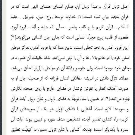
اصل نزول قرآن و مبدأ نزول آن، همان اسماي حسناي الهي است كه در
قرآن مجيد بيان شده است.[2] خداوند توسط روح امين، جبرئيل ـ عليه
السّلام ـ قرآن كريم را بر قلب پيامبر ـ صلّي الله عليه و آله ـ فرود آورد.
مقصود از قلب، روح مجرّد انساني است كه بدان جان انساني مي‎گويند.[3]
اين فرود آمدن به نحو تجلّي است، بدين معنا كه با فرود آمدن، هرگز موطن
اصلي خود را در عالم بالا رها و آن را تهي نمي‎كند، بلكه حقيقت آن همواره در
موطن خود موجود است، ولي جلوه و رقيقة آن در مراحل نازل‎تر تحقّق مي‎يابد،
همانند تنزّل دانش در انديشه عقلاني انسان فرزانه كه از صحيفه جان او به
صورت آهنگ گفتار يا نقوش نوشتار در فضاي خارج يا روي صحنه نگارش
جلوه مي‎كند.[4] در همين راستا، توجّه به فضاي نزول و شأن نزول آيات قرآن
و سوره‎ها لازم است. آشنايي با فضاي نزول هر يك از سوره‎هاي قرآن
كريم، راه گشاي تفسير آيات، تشخيص هدف سوره و تبيين پيوند آيات آن
سوره با يكديگر است؛ چنانكه آشنايي با شأن نزول معتبر، در كيفيّت تطبيق