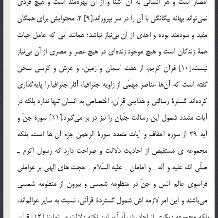
امصار است و هر انساني به آن آشنا و از آن بهره‎مند است و هيچ فردي
نمي‎تواند بهانه بيگانگي با آن را در سر بپروراند.[9] 2. محتوايش براي همگان
مفيد و سودمند بوده و احدي از آن بي‎نياز نباشد؛‌ همانند آبي كه عامل حيات
همة زندگان است و هيچ موجود زنده‎اي در هيچ عصر و مصري از آن بي‎نياز
نيست.[10] قرآن كريم، از هفت آسمان و زمين، و عرش و كرسي سخن
گفته است كه آن‎ها عناصر مهمّي از زاويه جغرافيا، آثار جغرافيا را پايه‎گذاري
كرده‎اند گسترة رسالتي و هدايتي قرآن، اختصاص به انسان تنها ندارد بلكه در
آيات متعدد شمول اين رسالت جنّيان را نيز در بر مي‎گيرد.[11] سورة جنّ و
آيه 29 از سوره احقاف و آيات متعدد سورة الرحمن جزء آن ها است. بلكه
مجموعه ي مستفيض از احاديث دلالت و صراحت دارد كه رسول اكرم ـ
صلّي الله عليه و آله ـ و امامان ـ عليه السّلام ـ حجت هاي الهي بر عواملي
فراسوي عالم انس و جنّ در منظومه شمسي و بيرون از منظومه شمسي
مي‎باشند و اين امر لازمه اش شمول گستردة قرآني، نسبت به ساير عوالم‎اند،
بلكه مجموعه ديگري از احاديث رأساً بر اين نكته دلالت مي‎نمايند.[12] قرآن