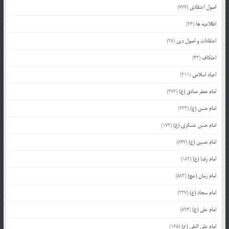
اصول اعتقادی
(777)
اطلاعیه ها
(26)
اعتقادات و اصول دین
(28)
اعتکاف
(43)
اعیاد اسلامی
(211)
امام جعفر صادق (ع)
(372)
امام حسن (ع)
(233)
امام حسن عسکری (ع)
(172)
امام حسین (ع)
(847)
امام رضا (ع)
(182)
امام زمان (عج)
(583)
امام سجاد (ع)
(227)
امام علی (ع)
(894)
امام علی النقی (ع)
(165)