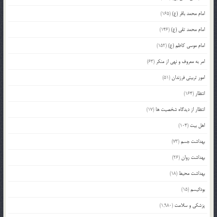
امام محمد باقر (ع)
(165)
امام محمد تقی (ع)
(146)
امام موسی کاظم (ع)
(152)
امر به معروف و نهی از منکر
(63)
امور تربیتی فرزندان
(51)
انتظار
(164)
انتظار از دیدگاه شخصیت ها
(17)
اهل بیت
(104)
بهداشت جسم
(73)
بهداشت روان
(26)
بهداشت محیط
(18)
بودائیسم
(15)
پزشکی و سلامت
(1,980)