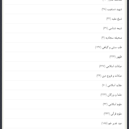
شهید دستغیب
(38)
شیخ مفید
(42)
شیعه شناسی
(69)
صحیفه سجادیه
(4)
طب سنتی و گیاهی
(147)
ظهور
(334)
عبادات اسلامی
(627)
عبادات و فروع دین
(34)
عقاید اسلامی
(70)
علما و بزرگان
(224)
علوم اسلامی
(43)
علوم قرآنی
(343)
عید غدیر خم
(185)