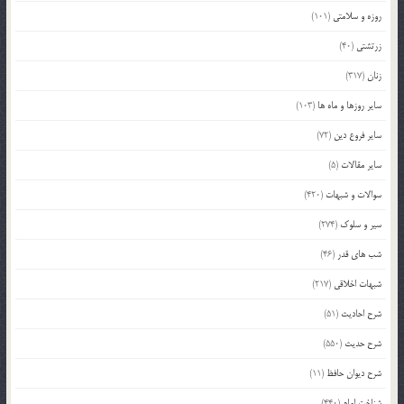
روزه و سلامتی
(101)
زرتشتی
(40)
زنان
(317)
سایر روزها و ماه ها
(103)
سایر فروع دین
(72)
سایر مقالات
(5)
سوالات و شبهات
(420)
سیر و سلوک
(274)
شب های قدر
(46)
شبهات اخلاقی
(217)
شرح احادیث
(51)
شرح حدیث
(550)
شرح دیوان حافظ
(11)
شناخت امام
(440)