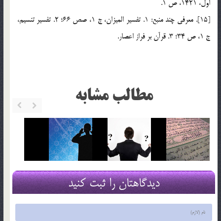
اول، 1421، ص 1.
[15]. معرفي چند منبع: 1. تفسير الميزان، ج 1، صص 66؛ 2. تفسير تنسيم،
ج 1، ص 34؛ 3. قرآن بر فراز اعصار.
مطالب مشابه
دیدگاهتان را ثبت کنید