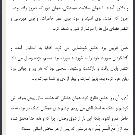
و دلاور. آمدند با همان صلابت همیشگی، همان طور که دیروز رفته بودند.
امروز که آمدند، بوی اسپند و دود، بوی عطر خاطرات، و بوی مهربانی و
انتظار فضای دل ها را سرشار از شور و شعف کرد.
حسّ غریبی بود. عشق خودنمایی می کرد. اقاقیا به استقبال آمده و
آفتابگردان صورت خود را به خورشید سپرده بود. نسیم، مژده وصل می داد.
انتظار پایان یافت و بازگشت پرستوها، سخنی بود که هر پیر و جوانی ورد
زبان خود کرده بود. پاییز اسارت و بهار آزادی بر شما مبارک باد.
آری، آن روز عشق طلوع کرد. همان عشقی که هشت سال پیش بدرقه اش
کردیم و اینک به استقبالش می رویم. چشم های همگان اشک بار بود، نه به
خاطر غم و اندوه، بلکه این بار از شوق وصال؛ چرا که وعده خدا محقق شده
بود «اِنَّ مَعَ الْعُسْرِ یُسْرا؛ به درستی که پس از هر سختی آسانی است».