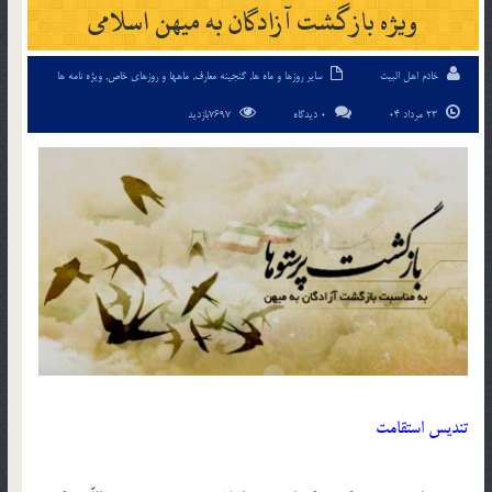
ویژه بازگشت آزادگان به میهن اسلامی
خادم اهل البیت
سایر روزها و ماه ها
,
گنجینه معارف
,
ماهها و روزهای خاص
,
ویژه نامه ها
23 مرداد 04
0 دیدگاه
7697بازدید
تندیس استقامت