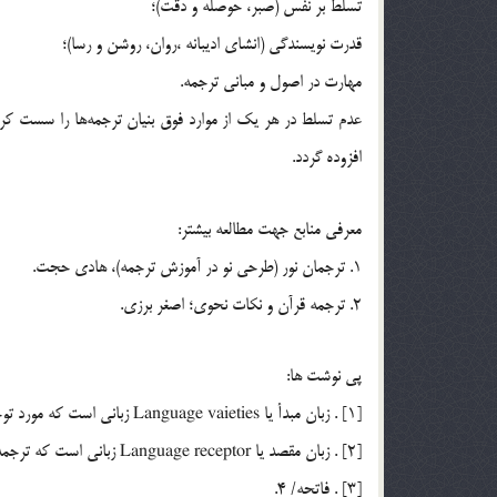
تسلط بر نفس (صبر، حوصله و دقت)؛
قدرت نويسندگي (انشاي اديبانه ،روان، روشن و رسا)؛
مهارت در اصول و مباني ترجمه.
عدم تسلط در هر يك از موارد فوق بنيان ترجمه‌ها را سست كرده
افزوده گردد.
معرفي منابع جهت مطالعه بيشتر:
1. ترجمان نور (طرحي نو در آموزش ترجمه)، هادي حجت.
2. ترجمه قرآن و نکات نحوي؛ اصغر برزي.
پي نوشت ها:
[1] . زبان مبدأ يا Language vaieties زباني است كه مورد توجه قرار مي‌گيرد.
[2] . زبان مقصد يا Language receptor زباني است كه ترجمه به آن زبان انجام مي‌شود.
[3] . فاتحه/ 4.