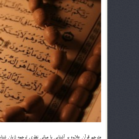
مترجم قرآن علاوه بر آشنايي با مباني نظري ترجمه (زبان شناسي)