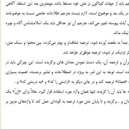
جم بايد از جهات گوناگون بر متن خود مسلط باشد. مهمترين بعد اين تسلط، آگاهي
ً در يك بعد و موضوع است، لازم نيست مترجم اطلاعات جامعي نسبت به موضوعات
 آيات پيوسته تغيير مي‌كند، مترجم آن نيز حداقل بايد يك اسلام‌شناس آگاه و چيره
يك بداند.
 مبدأ به مقصد آورده شود، ترجمه شفاف‌تر و بهتر مي‌گردد، بين محتوا و سبك متن،
گر نزديك تر شوند، ترجمه موفق‌تر خواهد شد.
قرآن و ترجمه آن، يك دست نمودن معادل هاي برگزيده است. اين چيرگي بايد در
نده است. توجه به اين امر، به ويژه در اصطلاحات و تعابير برجسته، اهميت بسياري
ا به «همانا» ترجمه كند و در جاي ديگر به «راستي را كه» و «به درستي كه» و…
بايد آن را گزيده، تنها همان واژه مورد استفاده قرار گيرد. مثلاً براي «إِنَّ» يك
ن و… برگزيند و تا پايان متن مورد ترجمه به گونه‌اي عمل كند تا واژه‌هاي مزبور بر