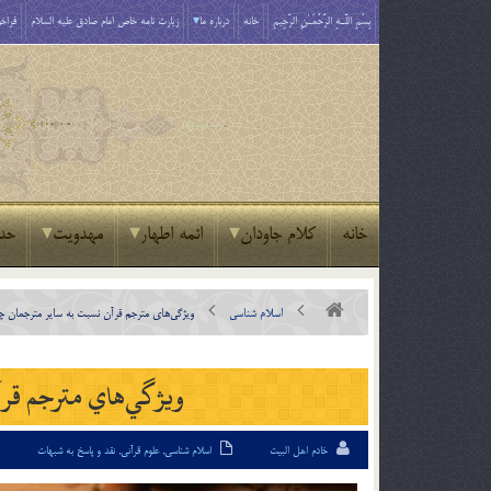
بِسْمِ اللَّـهِ الرَّحْمَـٰنِ الرَّحِيمِ
خانه
درباره ما
زیارت نامه خاص امام صادق علیه السلام
فراخو
خانه
کلام جاودان
ائمه اطهار
مهدویت
حد
اسلام شناسی
ويژگي‌هاي مترجم قرآن نسبت به ساير مترجمان 
ويژگي‌هاي مترجم قرآ
خادم اهل البیت
اسلام شناسی
,
علوم قرآنی
,
نقد و پاسخ به شبهات