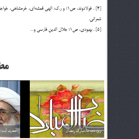
[4] . فولادوند، ص1؛ و ر.ك: الهي قمشه‌اي، خر
شعراني.
[5] . بهبودي، ص1؛ جلال الدين فارسي و…
مط
اگر تأثير ترجمه قرآن براي من بيشتر باشد آيا مي توانم
خداوند نمي‌
فقط ترجمه آن را بخوانم؟ آيا اشكالي ندارد؟