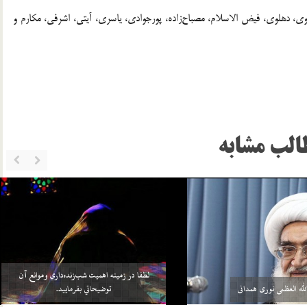
مشاهي، خواجوي، دهلوي، فيض الاسلام، مصباح‌زاده، پورجوادي، ياسري، آيتي، اشرفي، مكارم و
الب مشابه
خواهد بيش از واجبات خودش، چيزي را
سلامي كه بعد از اتمام نماز به 3 امام داده مي‌شود منشأ
بر خود واجب كني…
آن چيست؟