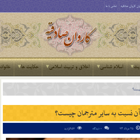
ان کاروان صادقیه
تماس با ما
یث
اسلام شناسی
اخلاق و تربیت اسلامی
حکایت ها
خانواده
چيست؟
ن نسبت به ساير مترجمان چيست؟
25 مرداد 94
0 دیدگاه
957بازدید