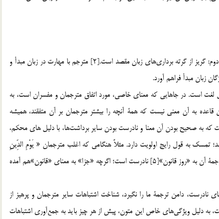
اصل اول: آگاهي بر عرف و فرهنگ زبان مبدأ است.[1] اصل دوم: گريز از گرته برداري‌هاي زبان مقصد است.[2] مترجم با مهارت در زبان مبدأ و
گان زبان مبدأ فراهم آورد.
 لغت است. در جاهايي كه معناي خاصي، مورد اتفاق مترجمان و مفسران است، به
ن قاعده به آن معني نيست كه همة آنچه را بيشتر مترجمان بر آن متفقند، هميشه
است كه به صحيح بودن آن معنا و نادرست بودن ساير برداشت‌ها، با دليل هاي محكم،
مسك به قول رايج اولويت دارد. مثلاً هنگامي كه اغلب مترجمان « يَوْمِ الدِّينِ
»[3] را به «روز جزا» يا «دوران پاداش»[4]و… برمي‌گردانند، ترجمة آن به «روز قانون»[5] نادرست است؛ اگرچه «جزا» به معناي «قانون»‌هم آمده
ن‌هاي نادرست، دامن ترجمة ما را نگيرد، شناخت اشتباهات ساير مترجمان و پرهيز از
 به دليل ويژگي‌هاي خاص اين متون، پيش از هر چيز بايد به جمع‌آوري اشتباهات