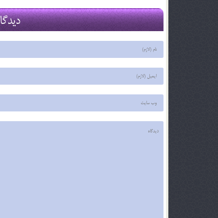
2 اسفند 96
2 اسفند 96
دیدگا