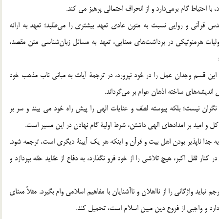
، با احتياط گام برمي‌دارد و از انحراف احتمالي پرهيز مي کند.
س قرآني و روايي نسبت به متون عادي تعهد بيشتري را مي‌طلبد؛ تعهد به ارائه
ليات هرمنوتيكي در برداشت‌هاي معنايي، تعهد به مسائل زبان‌شناسي متن مقصد،
ه اين قسم وجدان عمل را در خود نپرورد، در ترجمة آيات به مباني ناب مذهب خود
انديشه‌هاي ساخته اذهان عوام بر مي‌گرداند.
نگران نيست؛ بلكه پيوسته لطف و عنايات الهي را پيش راه خود مي بيند و سر بر
ل و اميد بر امدادهاي الهي داشتن، شرط اولية گام نهادن در اين مسير است.
ايه جدا ناپذير بودن اهل بيت و قرآن و اينكه هر يك آيينة ديگري است، ترجمه شود.
كنار ثقل اكبر، هيچ تلاشي را از خود فرو نگذارد، به دفاع از عقايد حقه بپردازد و
نبايد واژگاني را از نااهلان و نا‌آشنايان با مفاهيم اسلامي وام بگيرد. مثلاً معناي
د و واجبي از فروع دين مبين اسلام است، تحميل كند.