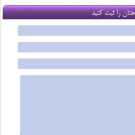
2 اسفند 96
هتان را ثبت کنید