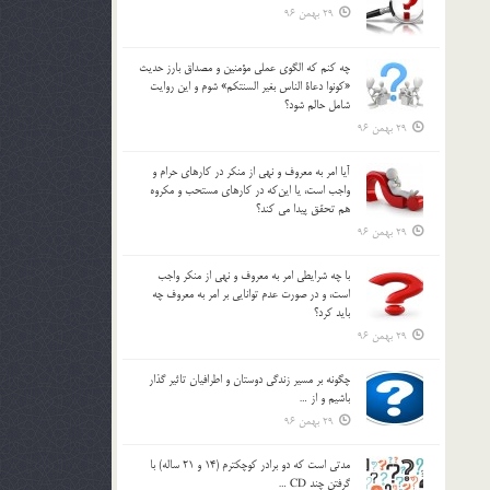
29 بهمن 96
چه كنم كه الگوي عملي مؤمنين و مصداق بارز حديث
«كونوا دعاة الناس بغير السنتكم» شوم و اين روايت
شامل حالم شود؟
29 بهمن 96
آيا امر به معروف و نهي از منكر در كارهاي حرام و
واجب است، يا اين‌كه در كارهاي مستحب و مكروه
هم تحقق پيدا مي كند؟
29 بهمن 96
با چه شرايطي امر به معروف و نهي از منکر واجب
است، و در صورت عدم توانايي بر امر به معروف چه
بايد کرد؟
29 بهمن 96
چگونه بر مسير زندگي دوستان و اطرافيان تاثير گذار
باشيم و از …
29 بهمن 96
مدتي است كه دو برادر كوچكترم (14 و 21 ساله) با
گرفتن چند CD …