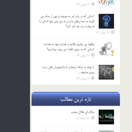
29 بهمن 96
كساني كه در برابر امر به معروف و نهي از منكر مي
گويند به شما ربطي ندارد و به زور نمي شود انسان را
به بهشت برد، چه بايد كرد؟
28 بهمن 96
چگونه مي توانيم علاوه بر هدايت خود به هدايت
كساني كه به سوي غفلت مي روند، بپردازيم؟
28 بهمن 96
با توجه به اينكه اينجانب با دانشجويان اهل سنت
روبرو مي‎شوم، …
28 بهمن 96
تازه ترین مطالب
سلام ای هلال محرم
25 خرداد 05