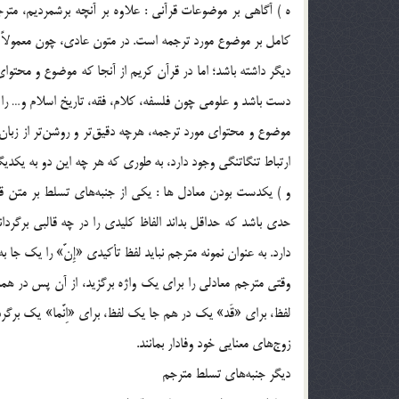
ه ) آگاهي بر موضوعات قرآني : علاوه بر آنچه برشمرديم، متر
كامل بر موضوع مورد ترجمه است. در متون عادي، چون معمولا
ديگر داشته باشد؛ اما در قرآن كريم از آنجا كه موضوع و محتواي
دست باشد و علومي چون فلسفه، كلام، فقه، تاريخ اسلام و… را ن
موضوع و محتواي مورد ترجمه، هرچه دقيق‌تر و روشن‌تر از زبان
ارتباط تنگاتنگي وجود دارد، به طوري كه هر چه اين دو به يكدي
و ) يکدست بودن معادل ها : يكي از جنبه‌هاي تسلط بر متن 
حدي باشد كه حداقل بداند الفاظ كليدي را در چه قالبي برگردا
دارد. به عنوان نمونه مترجم نبايد لفظ تأكيدي «إِنَّ» را يك ج
وقتي مترجم معادلي را براي يك واژه برگزيد، از آن پس در همه جا 
لفظ، براي «قَد» يك در هم جا يک لفظ، براي «اِنَّما» يك برگردا
زوج‌هاي معنايي خود وفادار بمانند.
ديگر جنبه‌هاي تسلط مترجم