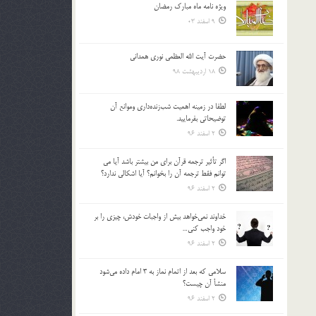
ویژه نامه ماه مبارک رمضان
بالا
9 اسفند 03
و
پایین
استفاده
حضرت آیت الله العظمی نوری همدانی
کنید.
18 اردیبهشت 98
لطفا در زمينه اهميت شب‌زنده‌داري وموانع آن
توضيحاتي بفرماييد.
2 اسفند 96
اگر تأثير ترجمه قرآن براي من بيشتر باشد آيا مي
توانم فقط ترجمه آن را بخوانم؟ آيا اشكالي ندارد؟
2 اسفند 96
خداوند نمي‌خواهد بيش از واجبات خودش، چيزي را بر
خود واجب كني…
2 اسفند 96
سلامي كه بعد از اتمام نماز به 3 امام داده مي‌شود
منشأ آن چيست؟
2 اسفند 96