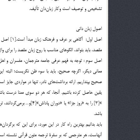
تشخيص و توصيف است وكار زبان‌دان تأليف.
اصول زبان داني
مقصد، بايد بتواند، الگوهاي مناسب با روح زبان مقصد را براي واژ
اصل سوم : توجه به فهم عرفي جامعه مترجمان، مفسران و اهل
معاني ديگر، اگرچه صحيح، بايد با سوء ظن نگريست؛ البته اي
صحيح بپنداريم. ارائه برداشت‌هاي نادر، تنها در مواردي جايز 
يقين حاصل كرده باشيم. آنجا، كه هر دو سوي معنا درست باشد؛ ت
باشد.
بايد بدانيم بهترين راه كار در اين مورد، براي اين كه برگردا
آنهاست، هر مترجمي كه بر سفرة ترجمه متون قرآني نشسته است،