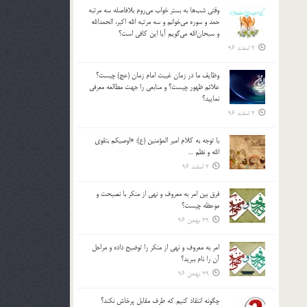
وقتي شب‌ها به بستر خواب مي‌روم بلافاصله سه مرتبه
حمد و سوره مي‌خوانم و سه مرتبه الله اكبر، الحمدالله
و سبحان‌الله مي‌گويم آيا اين كافي است؟
2 اسفند 96
وظايف ما در زمان غيبت امام زمان (عج) چيست؟
علائم ظهور چيست؟ و منابعي را جهت مطالعه معرفي
نماييد؟
2 اسفند 96
با توجه به كلام امير المؤمنين (ع): «اوصيكم بتقوي
الله و نظم …
2 اسفند 96
فرق بين امر به معروف و نهي از منكر با نصيحت و
موعظه چيست؟
29 بهمن 96
امر به معروف و نهي از منكر را توضيح داده و مراحل
آن را نام ببريد؟
29 بهمن 96
چگونه انتقاد كنيم كه طرف مقابل پرخاش نكند؟