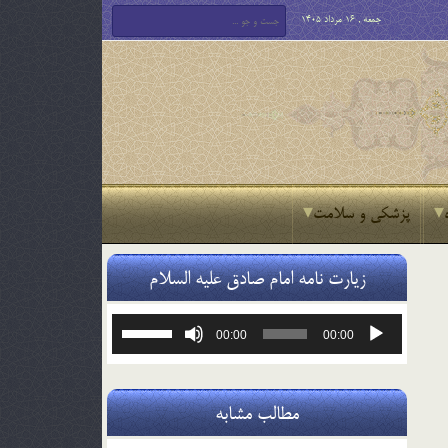
جمعه , 16 مرداد 1405
پزشکی و سلامت
زیارت نامه امام صادق علیه السلام
پخش‌کننده
برای
00:00
00:00
صوت
افزایش
یا
کاهش
صدا
مطالب مشابه
از
کلیدهای