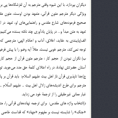
ديگران بپردازد. با اين شيوه وقتي مترجم به آن لغزشگاه‌ها پي برد
ويژگي ديگر مترجم متون قرآني، متعهد بودن اوست، متون مقد
صحيح فرموده‌هاي شارع مقدس و راهنمايي‌هاي او، تعهد در او
تعهد به متن مبدأ و… در پايان يادآوري چند نكته بسنده مي‌كنيم:
الف)پايبندي به عقايد، اخلاق، آداب و احكام الهي: مترجمي ك
توجه نمي‌كند، مترجم خوبي نيست. مثلاً آيه وضو را با پيش فرض 
ب) نگران نبودن از حجم کار : مترجم متون قرآن از حجم كار 
آستان حضرتش نهادة، در راه اعتلاي كلمة حق مدد مي‌جويد. توک
ج)جدا ناپذيري قرآن ناز اهل بيت عليهم السلام: بايد قرآن بر پ
مترجم براي طرح انديشه‌هاي زلال اهل بيت ـ عليهم السّلام ـ در 
غبار معاني غيرحقيقي را از ترجمة خود مي زدايد.
د)انتخاب واژه هاي مقدس: براي ترجمه نهاده‌هاي قرآني را، مترجم 
«جنگ»‌ را شايسته نيست بر مفهوم «جهاد» كه قداست خاصي دار