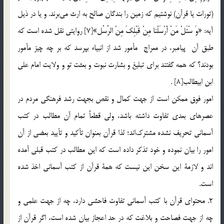
(تورات يا قرآن) نوشتيم كه زمين را بندگان صالح به ارث مي‌برند. و يا در ذيل
آيه: «وَ سْئَلْ مَنْ أَرْسَلْنا مِنْ قَبْلِكَ مِنْ الرُسُل»[7] روايتي نقل شده است كه
طبق آن پيامبر، در معراج مأمور شد از انبياء بپرسد كه بر چه چيز مأمور
بودند؟ كه همه گفتند براي تبليغ و بشارت نبوت و بعثت تو و ولايت امام علي
ابن ابيطالب[8] .
امور فوق ممكن است از جهت كمال و نقص بجهت رشد فرهنگي مردم در
عصرهاي بعدي تفاوت داشته باشد، ولي قطعاً تمام آن مطالب در كتب
آسماني تحريف نشده مشترك‌اند؛ لذا قرآن بعنوان تأكيد و تأييد بعضي از آن
امور را بيان نموده و خود تذكر داده است كه اين مطالب در كتب قبلي آمده
اند و لازمة اين سخن اين نيست كه همة قرآن از كتب آسماني اخذ شده
است.
2. محتواي قرآن با كتب آسماني تفاوت فاحشي دارد، چه از جهت علمي و
چه از جهت فصاحت و بلاغت كه در حد اعجاز بيان شده است، اگر قرآن از