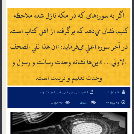
اگر به سوره‌هاي كه در مكه نازل شده ملاحظه
كنيم، نشان مي‌دهد كه برگرفته از اهل كتاب است.
در آخر سوره اعلي مي‌فرمايد: «ان هذا لفي الصحف
الاولي… »اين‎ها نشانه وحدت رسالت و رسول و
وحدت تعليم و تربيت است.
خادم اهل البیت
اسلام شناسی
,
علوم قرآنی
,
نقد و پاسخ به شبهات
25 مرداد 94
0 دیدگاه
1216بازدید