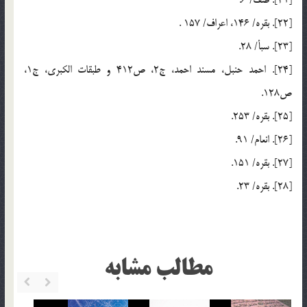
[21]. صف/ 6.
[22]. بقره/ 146، اعراف/ 157 .
[23]. سبأ/ 28.
[24]. احمد حنبل، مسند احمد، ج2، ص412 و طبقات الكبري، ج1،
ص128.
[25]. بقره/ 253.
[26]. انعام/ 91.
[27]. بقره/ 151.
[28]. بقره/ 23.
مطالب مشابه