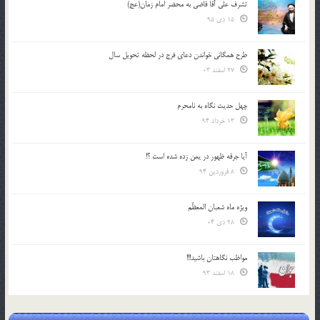
تشرف علي آقا قاضي به محضر امام زمان(عج)
15 دی 95
طرح همگانی خواندن دعای فرج در لحظه تحویل سال
27 اسفند 03
چهل حدیث نگاه به نامحرم
13 خرداد 94
آیا جرقه ظهور در یمن زده شده است ؟!
8 فروردین 94
ویژه ماه شعبان المعظّم
28 دی 04
مواظب نگاهتان باشید!!!
18 اسفند 93