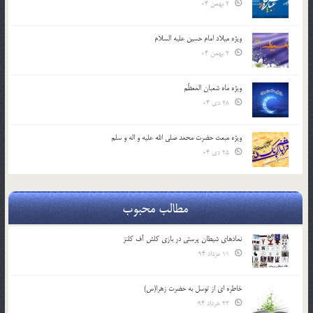
2 بهمن 04
ویژه میلاد امام حسین علیه السلام
2 بهمن 04
ویژه ماه شعبان المعظّم
28 دی 04
ویژه مبعث حضرت محمد صلی الله علیه و اله و سلم
25 دی 04
مطالب محبوب
نمادهای شیطان پرستی در بازی کلش آف کلنز
11 مرداد 94
خاطره ای از توسل به حضرت زهرا(س)
23 خرداد 94