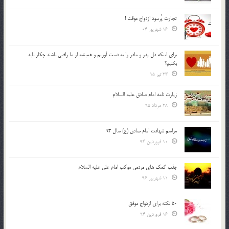
تجارت پُرسود ازدواج موقت !
16 شهریور 04
براي اينكه دل پدر و مادر را به دست آوريم و هميشه از ما راضي باشند چكار بايد
بكنيم؟
23 تیر 95
زیارت نامه امام صادق علیه السلام
28 مرداد 95
مراسم شهادت امام صادق (ع) سال 93
10 فروردین 94
جذب کمک های مردمی موکب امام علی علیه السلام
11 شهریور 96
50 نکته برای ازدواج موفق
16 فروردین 94