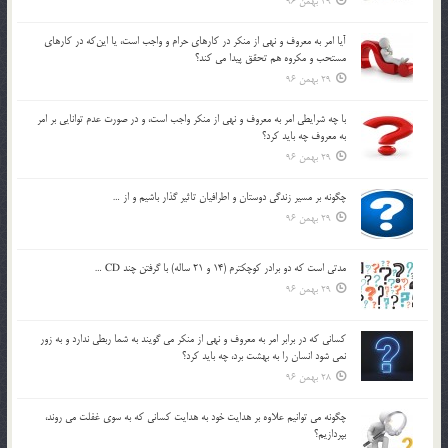
29 بهمن 96
آيا امر به معروف و نهي از منكر در كارهاي حرام و واجب است، يا اين‌كه در كارهاي
مستحب و مكروه هم تحقق پيدا مي كند؟
29 بهمن 96
با چه شرايطي امر به معروف و نهي از منکر واجب است، و در صورت عدم توانايي بر امر
به معروف چه بايد کرد؟
29 بهمن 96
چگونه بر مسير زندگي دوستان و اطرافيان تاثير گذار باشيم و از …
29 بهمن 96
مدتي است كه دو برادر كوچكترم (14 و 21 ساله) با گرفتن چند CD …
29 بهمن 96
كساني كه در برابر امر به معروف و نهي از منكر مي گويند به شما ربطي ندارد و به زور
نمي شود انسان را به بهشت برد، چه بايد كرد؟
28 بهمن 96
چگونه مي توانيم علاوه بر هدايت خود به هدايت كساني كه به سوي غفلت مي روند،
بپردازيم؟