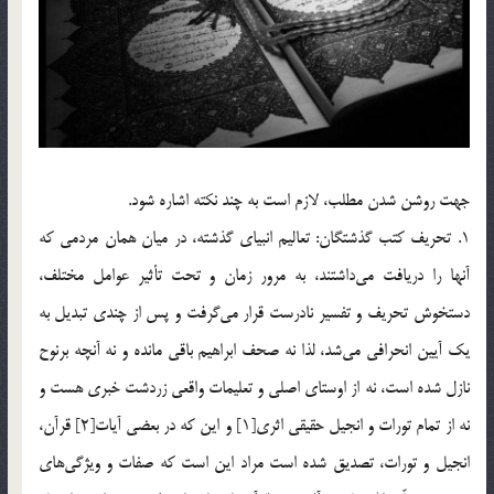
جهت روشن شدن مطلب، لازم است به چند نکته اشاره شود.
1. تحريف كتب گذشتگان: تعاليم انبياي گذشته، در ميان همان مردمي كه
آنها را دريافت مي‌داشتند، به مرور زمان و تحت تأثير عوامل مختلف،
دستخوش تحريف و تفسير نادرست قرار مي‌گرفت و پس از چندي تبديل به
يك آيين انحرافي مي‌شد، لذا نه صحف ابراهيم باقي مانده و نه آنچه برنوح
نازل شده است، نه از اوستاي اصلي و تعليمات واقعي زردشت خبري هست و
نه از تمام تورات و انجيل حقيقي اثري[1] و اين كه در بعضي آيات[2] قرآن،
انجيل و تورات، تصديق شده است مراد اين است كه صفات و ويژگي‌هاي