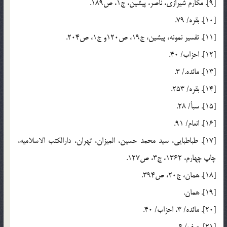
[9]. مكارم شيرازي، ناصر، پيشين، ج1، ص189.
[10]. بقره/ 79.
[11]. تفسير نمونه، پيشين، ج19، ص120و ج1، ص204.
[12]. احزاب/ 40.
[13]. مائده./ 3.
[14]. بقره/ 253.
[15]. سبأ/ 28.
[16]. انعام/ 91.
[17]. طباطبايي، سيد محمد حسين، الميزان، تهران، دارالكتب الاسلاميه،
چاپ چهارم، 1362، ج3، ص127.
[18]. همان، ج20، ص394.
[19]. همان.
[20]. مائده/ 3، احزاب/ 40.