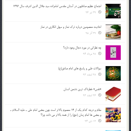
اجتماع عظیم صادقیون در آستان مقدس امامزاده سید جلال الدین اشرف سال 1396
29 تیر 96
احادیث معصومین درباره ترک نماز و سهل انگاری در نماز
29 آذر 95
چه نظراتی در مورد دجال وجود دارد؟
28 مرداد 94
سوالات طبی و پاسخ های امام صادق(ع)
28 اسفند 93
«نفس» خطرناک ترین دشمن انسان
26 اسفند 93
مقام و درجه كدام يك از 14 معصوم بالاتر است چون بعضي امام علي ـ عليه السلام ـ
و بعضي ها امام زمان (عج) را از همه بالاتر مي دانند چرا؟
12 دی 94