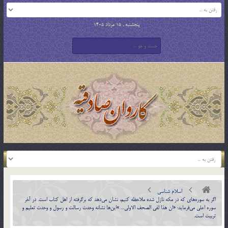
پنجشنبه , 15 مرداد 1405
اسلام شناسی
اگر به سوره‌هاي كه در مكه نازل شده ملاحظه كنيم، نشان مي‌دهد كه برگرفته از اهل كتاب است. در آخر
سوره اعلي مي‌فرمايد: «ان هذا لفي الصحف الاولي… »اين‎ها نشانه وحدت رسالت و رسول و وحدت تعليم و
تربيت است.