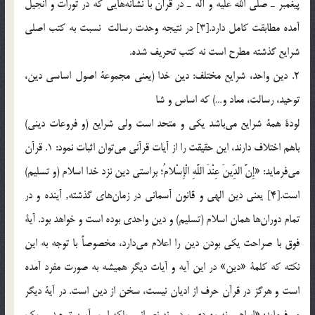
پيغمبر ـ صلّي الله عليه و آله ـ در قرآن با نشانه‌هايي كه در تورات و انجيل
آمده مطابقت كامل دارد.[3] در نتيجه وحدت رسالت نسبت به كتب اصلي
شرايع گذشته مطرح است نه كتب تحريف شده.
2. دين واحد، شرايع مختلف: دين خدا (يعني مجموعة اصول اساسي دين،
توحيد، رسالت، معاد و…) كه اساس و شا
لودة همة شرايع مي‌باشد يكي و متحد است ولي شرايع (و فروعات ديني)
باهم اختلاف دارند، اين حقيقت را از آيات قرآني مي‌توان اثبات نمود: 1. قرآن
مي‌فرمايد: «إِنَّ الدِّينَ عِنْدَ اللَّهِ الْإِسْلامُ؛ براستي دين نزد خدا اسلام (و تسليم)
است.[4] يعني دين الهي و قانون آسماني در زمان‌هاي گذشته, آينده و در
تمام دوران‌ها همان اسلام (تسليم) و دين واحدي بوده است و خواهد بود. آية
فوق با صراحت يكي بودن دين را اعلام مي‌دارد، مخصوصاً با توجه به اين
نكته كه كلمة «دين» در اين آيه و آيات ديگر هميشه به صورت مفرد آمده
است و هرگز در قرآن حرف از اديان نيست، سخن از دين است. در آية ديگر
مي‌فرمايد: «ابراهيم نه يهودي بود و نه نصراني، بلكه او بر آيين توحيد، و يك