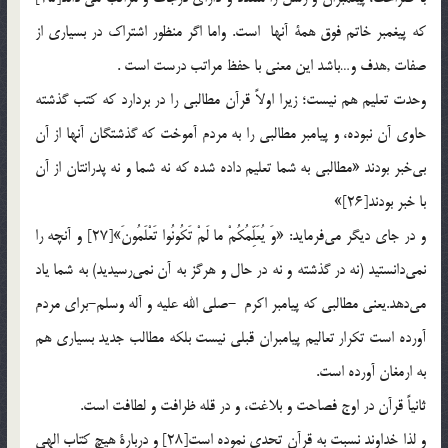
كه پيغمبر خاتم فوق همة آنها است. واما اگر منظور اشتراک در بسياری از
صفات ,هدف و…باشد اين معني با حفظ مراتب درست است .
وحدت تعليم هم نيست؛ زيرا اولاً قرآن مطالبي را در بردارد كه كتب گذشته
حاوي آن نبوده، و پيامبر مطالبي را به مردم آموخت كه گذشتگان آنها از آن
بي‌خبر بودند «مطالبي به شما تعليم داده شده كه نه شما و نه پدرانتان از آن
با خبر بودند[26]»
و در جاي ديگر مي‌فرمايد: «وَ يُعَلِّمُكُمْ ما لَمْ تَكُونُوا تَعْلَمُونَ»[27] و آنچه را
نمي‌دانستيد (نه در گذشته و نه در حال و هرگز به آن نمي‌رسيديد) به شما ياد
مي‌دهد.يعني مطالبی که پيامبر اکرم -صلی الله عليه و آله وسلم-برای مردم
آورده است تکرار تعاليم پيامبران قبلي نيست بلكه مطالب جديد بسياري هم
به ارمغان آورده است.
ثانياً قرآن در اوج فصاحت و بلاغت، و در قله ظرافت و لطافت است.
و لذا خداوند نسبت به قرآن تحدي نموده است[28] و دربارة هيچ كتاب الهي