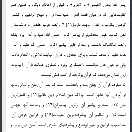
پسر خدا بودن «عيسي» و «عزير» و خيلي از احكام ديگر، و همين طور
تفاوت‌هايي كه در ميان قصة آدم ـ عليه‌السّلام ـ و ذبيح ابراهيم و كشتي
گرفتن يعقوب با خدا… وجود دارد.[11] 4. رابطه عرب جاهلي با دانشمندان
اهل كتاب، خيلي محكم‌تر از پيامبر اكرم ـ صلّي الله عليه و آله ـ بود، بلكه
رابطه تنگاتنگ داشتند، و بعد از ظهور پيامبر اكرم ـ صلّي الله عليه و آله ـ
همه عليه او متحد شدند. و براي تحدي با قرآن، نهايت تلاش را انجام دادند،
ولي در عين حال نتوانستند با همكاري يهود و نصاري، همانند قرآن را بياورند.
اين نشان مي‌دهد، كه قرآن برگرفته از كتب قبلي نيست.
5. معارف قرآن آن چنان بلند و باعظمت است كه بشر آن زمان و تمام زمانها
از آوردن آنها عاجز است، چراكه دين اسلام دين خاتم[12] و كامل‌ترين
دين[13] است و پيامبر آن برترين پيامبران[14] و رسالت آنها جهاني
است[15] و تعاليم آن پيشرفته‌ترين تعليمات[16] و قوانين فرعي آن،
متناسب با قوانين و تغيير اوضاع و پيشرفتهاي بشري است. آمدن دين برتر، و