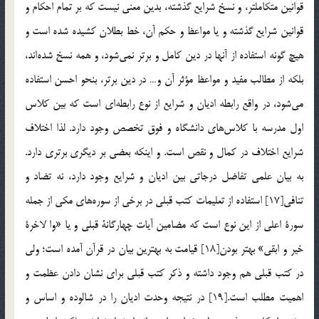
قوانين متكاملتر، و نسخ شرايع گذشته، بدين معني نيست كه بر تمام احكام و
قوانين شرايع گذشته و يا مواعظ و حكم آن، خط بطلان كشيده شده است و
هيچ گونه استفاده از آنها در دين كامل و برتر نمي‌شود، و همه نسخ شده‌اند،
بلكه از مطالب مفيد و مواعظ مؤثر آن و… در دين برتر، بنحو احسن استفاده
مي‌شود، در واقع رابطه اديان و شرايع از نوع رابطه‌اي است كه بين كلاس
اول مدرسه با كلاس‌هاي دانشگاه و فوق تخصص وجود دارد. لذا اختلاف
شرايع اختلاف در كمال و نقص است. و اينكه بعضي بر ديگري برتري دارد.
به بيان علمي تفاضل درجاتي بين اديان و شرايع وجود دارد، نه تضاد و
تنافي[17] استفاده از تعليمات كتب قبلي در برخي از سوره‌هاي مكي از جمله
سورة اعلي از اين نوع است كه مضامين آيات چهارگانة قبلي و يا «وا لاخرة
خير و ابقي» بهتر بودن[18] قيامت به بهترين بيان در قرآن آمده است؛ ولي
در كتب قبلي هم وجود داشته و ذكر كتب قبلي براي نشان دادن عظمت و
اهميت مطلب است.[19] در نتيجه وحدت اديان را در شالوده و اساس و