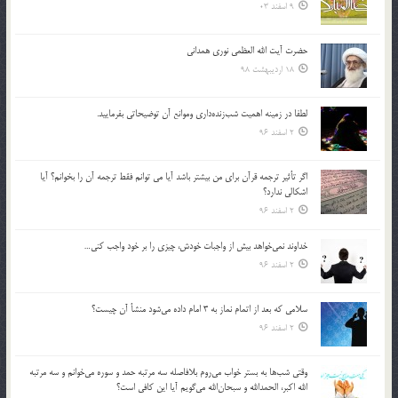
9 اسفند 03
حضرت آیت الله العظمی نوری همدانی
18 اردیبهشت 98
لطفا در زمينه اهميت شب‌زنده‌داري وموانع آن توضيحاتي بفرماييد.
2 اسفند 96
اگر تأثير ترجمه قرآن براي من بيشتر باشد آيا مي توانم فقط ترجمه آن را بخوانم؟ آيا
اشكالي ندارد؟
2 اسفند 96
خداوند نمي‌خواهد بيش از واجبات خودش، چيزي را بر خود واجب كني…
2 اسفند 96
سلامي كه بعد از اتمام نماز به 3 امام داده مي‌شود منشأ آن چيست؟
2 اسفند 96
وقتي شب‌ها به بستر خواب مي‌روم بلافاصله سه مرتبه حمد و سوره مي‌خوانم و سه مرتبه
الله اكبر، الحمدالله و سبحان‌الله مي‌گويم آيا اين كافي است؟