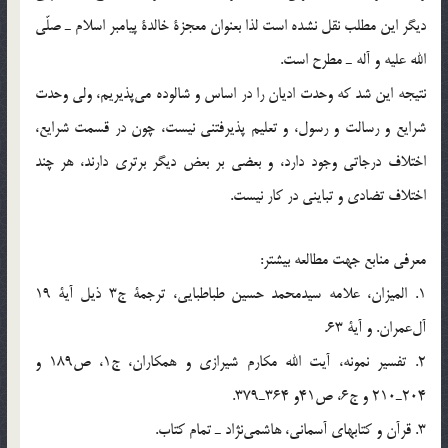
ديگر اين مطلب نقل نشده است لذا بعنوان معجزة خالدة پيامبر اسلام ـ صلّي
الله عليه و آله ـ مطرح است.
نتيجه اين شد كه وحدت اديان را در اساس و شالوده مي‌پذيريم، ولي وحدت
شرايع و رسالت و رسول، و تعليم پذيرفتني نيست، چون در قسمت شرايع،
اختلاف درجاتي وجود دارد، و بعضي بر بعض ديگر برتري دارند، هر چند
اختلاف تضادي و تبايني در كار نيست.
معرفي منابع جهت مطالعه بيشتر:
1. الميزان، علامه سيدمحمد حسين طباطبايي، ترجمة ج3 ذيل آية 19
آل‌عمران. و آية 63.
2. تفسير نمونه، آيت الله مكارم شيرازي و همكاران، ج1، ص189 و
204ـ210 و ج6، ص41و 364ـ379.
3. قرآن و كتابهاي آسماني، هاشمي‌نژاد ـ تمام كتاب.