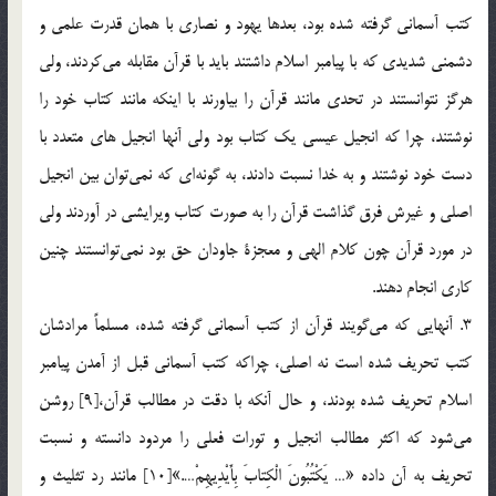
كتب آسماني گرفته شده بود، بعدها يهود و نصاري با همان قدرت علمي و
دشمني شديدي كه با پيامبر اسلام داشتند بايد با قرآن مقابله مي‌كردند، ولي
هرگز نتوانستند در تحدي مانند قرآن را بياورند با اينكه مانند كتاب خود را
نوشتند، چرا كه انجيل عيسي يك كتاب بود ولي آنها انجيل هاي متعدد با
دست خود نوشتند و به خدا نسبت دادند، به گونه‌اي كه نمي‌توان بين انجيل
اصلي و غيرش فرق گذاشت قرآن را به صورت کتاب ويرايشي در آوردند ولي
در مورد قرآن چون كلام الهي و معجزة جاودان حق بود نمي‌توانستند چنين
كاري انجام دهند.
3. آنهايي كه مي‌گويند قرآن از كتب آسماني گرفته شده، مسلماً مرادشان
كتب تحريف شده است نه اصلي، چراكه كتب آسماني قبل از آمدن پيامبر
اسلام تحريف شده بودند، و حال آنكه با دقت در مطالب قرآن،[9] روشن
مي‌شود كه اكثر مطالب انجيل و تورات فعلي را مردود دانسته و نسبت
تحريف به آن داده «… يَكْتُبُونَ الْكِتابَ بِأَيْدِيهِمْ….»[10] مانند رد تثليث و