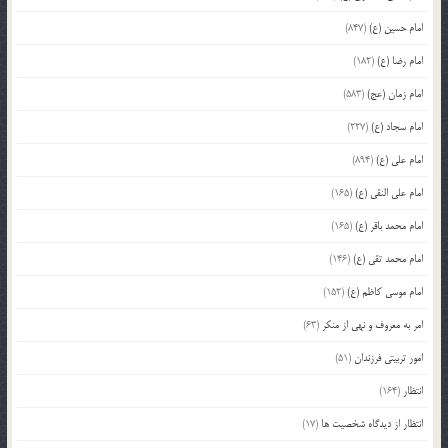
امام حسین (ع)
(847)
امام رضا (ع)
(182)
امام زمان (عج)
(583)
امام سجاد (ع)
(227)
امام علی (ع)
(894)
امام علی النقی (ع)
(165)
امام محمد باقر (ع)
(165)
امام محمد تقی (ع)
(146)
امام موسی کاظم (ع)
(152)
امر به معروف و نهی از منکر
(63)
امور تربیتی فرزندان
(51)
انتظار
(164)
انتظار از دیدگاه شخصیت ها
(17)