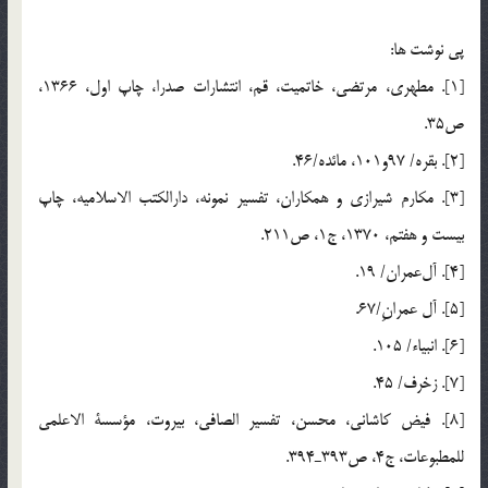
پي نوشت ها:
[1]. مطهري، مرتضي، خاتميت، قم، انتشارات صدرا، چاپ اول، 1366،
ص35.
[2]. بقره/ 97و101، مائده/46.
[3]. مكارم شيرازي و همكاران، تفسير نمونه، دارالكتب الاسلاميه، چاپ
بيست و هفتم، 1370، ج1، ص211.
[4]. آل‌عمران/ 19.
[5]. آل عمرانِ/67.
[6]. انبياء/ 105.
[7]. زخرف/ 45.
[8]. فيض كاشاني، محسن، تفسير الصافي، بيروت، مؤسسة الاعلمي
للمطبوعات، ج4، ص393ـ394.