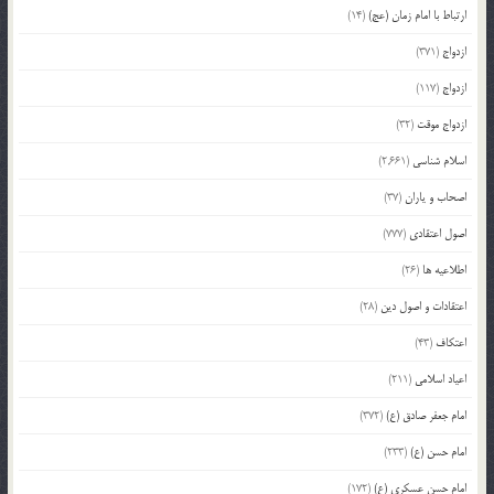
ارتباط با امام زمان (عج)
(14)
ازدواج
(371)
ازدواج
(117)
ازدواج موقت
(32)
اسلام شناسی
(2,661)
اصحاب و یاران
(37)
اصول اعتقادی
(777)
اطلاعیه ها
(26)
اعتقادات و اصول دین
(28)
اعتکاف
(43)
اعیاد اسلامی
(211)
امام جعفر صادق (ع)
(372)
امام حسن (ع)
(233)
امام حسن عسکری (ع)
(172)