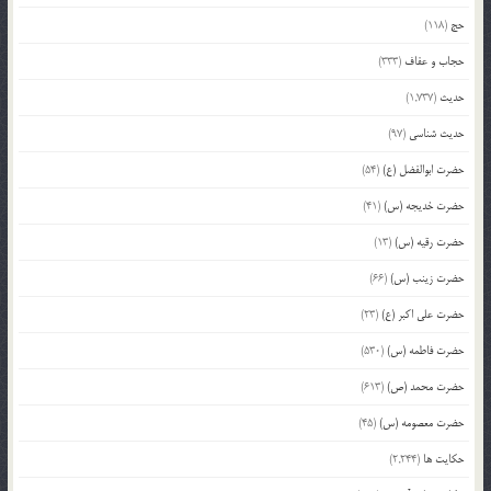
حج
(118)
حجاب و عفاف
(333)
حدیث
(1,737)
حدیث شناسی
(97)
حضرت ابوالفضل (ع)
(54)
حضرت خدیجه (س)
(41)
حضرت رقیه (س)
(13)
حضرت زینب (س)
(66)
حضرت علی اکبر (ع)
(23)
حضرت فاطمه (س)
(530)
حضرت محمد (ص)
(613)
حضرت معصومه (س)
(45)
حکایت ها
(2,244)