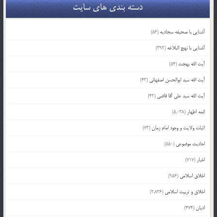
دسته بندی های سایت
آشنایی با صحیفه سجادیه
(56)
آشنایی با نهج البلاغه
(392)
آیت الله بهجت
(54)
آیت الله سید ابوالحسن اصفهانی
(43)
آیت الله سید علی آقا قاضی
(42)
ائمه اطهار
(5,038)
اثبات ولایت و وجود امام زمان
(73)
احادیث موضوعی
(550)
اخبار
(717)
اخلاق اسلامی
(956)
اخلاق و تربیت اسلامی
(2,836)
ادیان
(474)