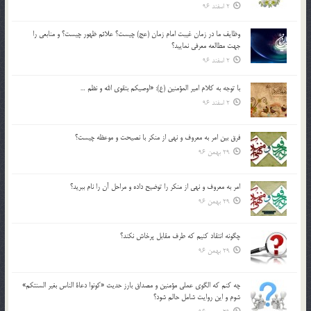
2 اسفند 96
وظايف ما در زمان غيبت امام زمان (عج) چيست؟ علائم ظهور چيست؟ و منابعي را
جهت مطالعه معرفي نماييد؟
2 اسفند 96
با توجه به كلام امير المؤمنين (ع): «اوصيكم بتقوي الله و نظم …
2 اسفند 96
فرق بين امر به معروف و نهي از منكر با نصيحت و موعظه چيست؟
29 بهمن 96
امر به معروف و نهي از منكر را توضيح داده و مراحل آن را نام ببريد؟
29 بهمن 96
چگونه انتقاد كنيم كه طرف مقابل پرخاش نكند؟
29 بهمن 96
چه كنم كه الگوي عملي مؤمنين و مصداق بارز حديث «كونوا دعاة الناس بغير السنتكم»
شوم و اين روايت شامل حالم شود؟