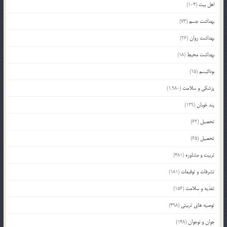
اهل بیت
(104)
بهداشت جسم
(73)
بهداشت روان
(26)
بهداشت محیط
(18)
بودائیسم
(15)
پزشکی و سلامت
(1,980)
پند خوبان
(129)
تحصیل
(62)
تحصیل
(65)
تربیت و مشاوره
(481)
تشرفات و توقیعات
(181)
تغذیه و سلامت
(156)
توصیه های تربیتی
(498)
جوان و نوجوان
(148)