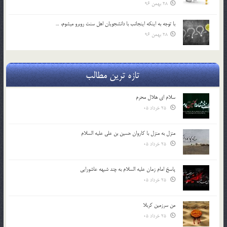
28 بهمن 96
با توجه به اينكه اينجانب با دانشجويان اهل سنت روبرو مي‎شوم، …
28 بهمن 96
تازه ترین مطالب
سلام ای هلال محرم
25 خرداد 05
منزل به منزل با کاروان حسین بن علی علیه السلام
25 خرداد 05
پاسخ امام زمان علیه السلام به چند شبهه عاشورایی
25 خرداد 05
من سرزمین کربلا
25 خرداد 05