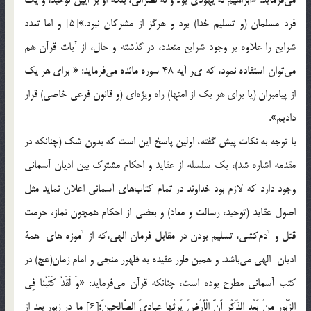
فرد مسلمان (و تسليم خدا) بود و هرگز از مشركان نبود.»[5] و اما تعدد
شرايع را علاوه بر وجود شرايع متعدد، در گذشته و حال، از آيات قرآن هم
مي‌توان استفاده نمود، كه ىر آيه 48 سوره مائده مي‌فرمايد: « براي هر يك
از پيامبران (يا براي هر يك از امتها) راه ويژه‌اي (و قانون فرعي خاصي) قرار
داديم».
با توجه به نكات پيش گفته، اولين پاسخ اين است كه بدون شك (چنانكه در
مقدمه اشاره شد)، يك سلسله از عقايد و احكام مشترك بين اديان آسماني
وجود دارد كه لازم بود خداوند در تمام كتاب‌هاي آسماني اعلان نمايد مثل
اصول عقايد (توحيد، رسالت و معاد) و بعضي از احكام همچون نماز، حرمت
قتل و آدم‌كشي، تسليم بودن در مقابل فرمان الهي،كه از آموزه هاي همة
اديان الهي مي‌باشد. و همين طور عقيده به ظهور منجي و امام زمان(عج) در
كتب آسماني مطرح بوده است، چنانكه قرآن مي‌فرمايد: «وَ لَقَدْ كَتَبْنا فِي
الزَّبُورِ مِنْ بَعْدِ الذِّكْرِ أَنَّ الْأَرْضَ يَرِثُها عِبادِيَ الصَّالِحينَ؛[6] ما در زبور بعد از