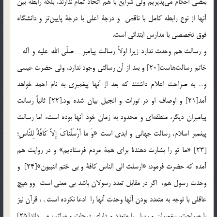
بعضي احكام مي‌پذيريم ولي شرايع با هم اتحاد تمام ندارند، بلكه رابطه بين
آنها از نوع رابطه كامل با ناقص و درجة اعلي با درجة پايين‌تر و دانشگاه
فوق تخصصي با مدارس ابتدائي است.
و رسالت هم وحدت ندارد زيرا اولاً رسالت پيامبر ـ صلّي الله عليه و آله ـ
خاتم رسالت‌هاست[20] و بعد از آن رسالتي وجود ندارد، ولي حضرت عيسي
و… به صراحت اعلام داشتند كه بعد از آنها پيغمبري به نام احمد خواهد
آمد[21] و اوصاف او در تورات و انجيل بيان شده بود.[22] ثانياً رسالت
پيامبران ديگر، منطقه‌اي و محدود به زمان خود آنها بوده است، اما رسالت
پيغمبر اسلام، رسالت جهاني و ابدي است «وَ ما أَرْسَلْناكَ إِلاَّ كَافَّةً لِلنَّاسِ؛
[23] «ما تو را بشارت دهندة براي همة مردم فرستاديم» و در روايت هم
آمده كه حضرت فرمود: «ارسلت الي الناس كافة و بي ختم النبيون»[24] و
وحدت رسول هم، اگر در مقابل تعدد رسولان باشد بي معني است وو هيچ
عاقلی با توجه به متعدد بودن آنها وحدت آنها را ادعا نكرده است . ، قرآن نيز
با صراحت، پيغمبران و رسل را متعدد و داراي درجات و مراتب مي داند[25]