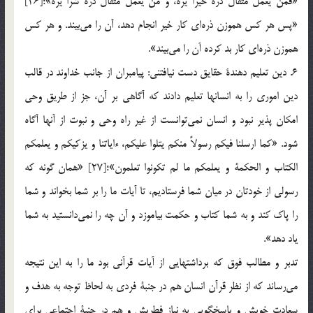
«فمن يعمل مثقال ذرة خيرا يره، و من يعمل مثقال ذرة شرا يره»؛[26]
«پس هر كس هموزن ذره‌اي كار خير انجام دهد، آن را مي‌بيند. و هر كس
هموزن ذره‌اي كار بد كرده آن را مي‌بيند».
6. دين تعليم دهندة حقايق دست نيافتني: پيامبران از جانب خداوند در قالب
دين اموري را به انسانها تعليم دادند كه آگاهي بر آن، جز از طريق وحي
امكان پذير نبود و انسان نمي‌توانست از غير راه وحي و نبوت از آنها آگاه
شود. «كما ارسلنا فيكم رسولاً منكم يتلوا عليكم، ءاياتنا و يزكيكم و يعلمكم
الكتاب و الحكمة و يعلمكم ما لم تكونوا تعلمون»؛[27] «همان گونه كه
رسولي از خودتان در ميان شما فرستاديم، تا آيات ما را بر شما بخواند و شما
را پاك كند و به شما كتاب و حكمت بياموزد و آن چه را نمي‌دانستيد به شما
ياد دهد».
تدبر و مطالب فوق كه برداشتهايي از آيات قرآني بود ما را به اين نتيجه
مي‌رساند كه از نظر قرآن انسان هم در جنبة فردي به لحاظ توجه به هدف و
سعادت خويش و پاسخگويي به نياز فطريش و هم در جنبة اجتماعي براي