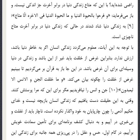
راضي شده‌ايد؟ با اين كه متاع زندگي دنيا در برابر آخرت جز اندكي نيست. و
باز مي‌فرمايد: «و فرحوا بالحيوة الدنيا و ما الحيوة الدنيا في الاخره الّا متاع»؛
[9] به زندگي دنيا شاد شدند در حالي كه زندگي دنيا در برابر آخرت متاع
ناچيزي است.
با توجه به اين آيات، معلوم مي‌گردد زندگي انسان اگر به خاطر دنيا باشد،
ارزش ندارد. بنابراين غرض از خلقت بايد غير از اين باشد و زندگي در دنيا
وسيله‌اي براي آن غرض باشد. در اين جا باز به قرآن بر مي‌گرديم تا ببينيم
غرض از خلقت را چگونه بيان مي‌كند. «و ما خلقت الجن و الانس الا
ليعبدون»؛[10] جن و انس را نيافريديم مگر براي اين كه مرا پرستش كنند.
وقتي به اين حقيقت دست يافتيم كه زندگي انسان بازيچه نيست و خداي
حكيم آدمي را چون چارپايان به خود واگذار نكرده است، ناچار بايد از غفلت و
بي‌خبري در آييم و به دنبال كشف برنامه‌اي براي تأمين سعادت خويش
برآييم. در گام اول، حس و عقل را در پي‌ريزي همه جانبه براي زندگي اين