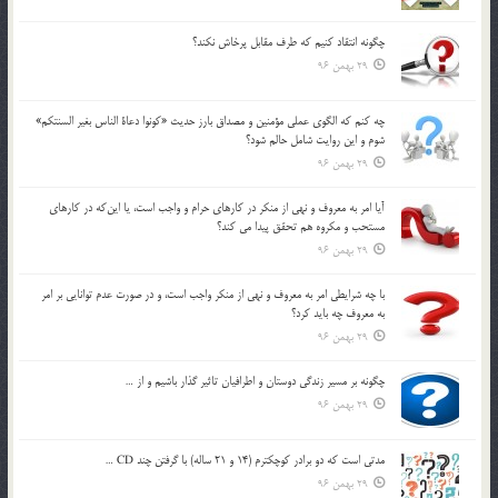
چگونه انتقاد كنيم كه طرف مقابل پرخاش نكند؟
29 بهمن 96
چه كنم كه الگوي عملي مؤمنين و مصداق بارز حديث «كونوا دعاة الناس بغير السنتكم»
شوم و اين روايت شامل حالم شود؟
29 بهمن 96
آيا امر به معروف و نهي از منكر در كارهاي حرام و واجب است، يا اين‌كه در كارهاي
مستحب و مكروه هم تحقق پيدا مي كند؟
29 بهمن 96
با چه شرايطي امر به معروف و نهي از منکر واجب است، و در صورت عدم توانايي بر امر
به معروف چه بايد کرد؟
29 بهمن 96
چگونه بر مسير زندگي دوستان و اطرافيان تاثير گذار باشيم و از …
29 بهمن 96
مدتي است كه دو برادر كوچكترم (14 و 21 ساله) با گرفتن چند CD …
29 بهمن 96