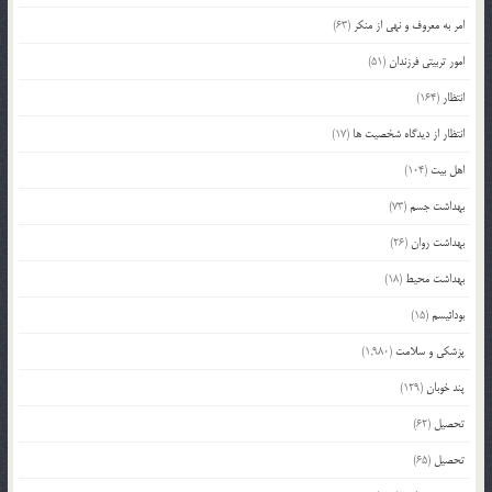
امر به معروف و نهی از منکر
(63)
امور تربیتی فرزندان
(51)
انتظار
(164)
انتظار از دیدگاه شخصیت ها
(17)
اهل بیت
(104)
بهداشت جسم
(73)
بهداشت روان
(26)
بهداشت محیط
(18)
بودائیسم
(15)
پزشکی و سلامت
(1,980)
پند خوبان
(129)
تحصیل
(62)
تحصیل
(65)