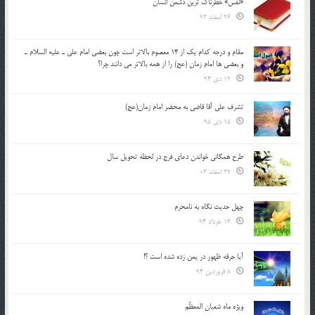
«نفس» خطرناک ترین دشمن انسان
26 اسفند 93
مقام و درجه كدام يك از 14 معصوم بالاتر است چون بعضي امام علي ـ عليه السلام ـ
و بعضي ها امام زمان (عج) را از همه بالاتر مي دانند چرا؟
12 دی 94
تشرف علي آقا قاضي به محضر امام زمان(عج)
15 دی 95
طرح همگانی خواندن دعای فرج در لحظه تحویل سال
27 اسفند 03
چهل حدیث نگاه به نامحرم
13 خرداد 94
آیا جرقه ظهور در یمن زده شده است ؟!
8 فروردین 94
ویژه ماه شعبان المعظّم