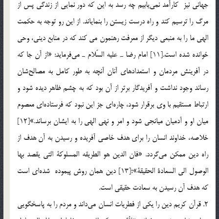
جهاني نيز كارآمد نمي‌يابيم چه رسد به اين كه دور نمايي از زندگي پس از
مرگ را ترسيم كند و راه درست زيستن را بنماياند. از اين رو توجه به حكمت
الهي ما را به منبعي ديگر از معرفت رهنمون مي کند كه در منابع ديني، وحي
خوانده شده است.[11] امام رضا ـ عليه السّلام ـ مي‌فرمايد: «از آن جا كه
در آفرينش مردمان و استعدادهاي آنان آنچه به طور كامل به مصالح‌شان
رساند وجود نداشت و آفريدگار برتر از آن بود كه به چشم ظاهر ديده شود و
ارتباط مستقيم با وي برقرار شود، چاره‌اي جز اين نبود كه فرستاده‌اي معصوم
ميان او و آدميان ميانجي شود و امر و نهي الهي را به ايشان برساند.»[12]
خلاصه، خداوند انسان را براي هدف خاصي آفريده و رسيدن به آن هدف از
راه دين ممكن مي‌گردد. «فان الدين هو الطريقه المسلوكة التي يقصد بها
الوصول الي السعادة الحقيقة»؛[13] دين همان روش پيموده شده‌اي است
كه هدف آن رسيدن به سعادت حقيقي است.
2. قرآن كريم دين را يكي از فطريات انسان مي‌داند و مردم را به پاسخگويي