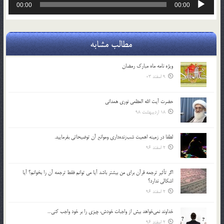
00:00
00:00
صوت
مطالب مشابه
ویژه نامه ماه مبارک رمضان
9 اسفند 03
حضرت آیت الله العظمی نوری همدانی
18 اردیبهشت 98
لطفا در زمينه اهميت شب‌زنده‌داري وموانع آن توضيحاتي بفرماييد.
2 اسفند 96
اگر تأثير ترجمه قرآن براي من بيشتر باشد آيا مي توانم فقط ترجمه آن را بخوانم؟ آيا
اشكالي ندارد؟
2 اسفند 96
خداوند نمي‌خواهد بيش از واجبات خودش، چيزي را بر خود واجب كني…
2 اسفند 96