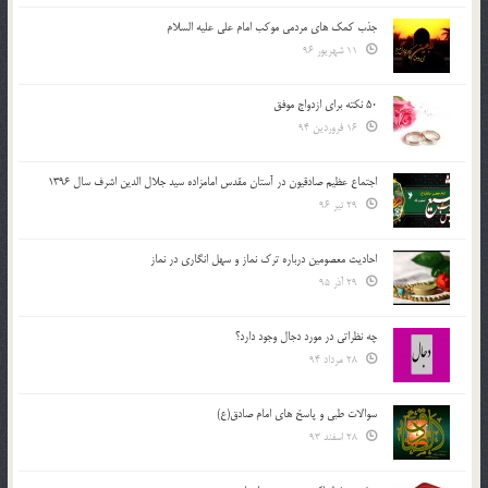
جذب کمک های مردمی موکب امام علی علیه السلام
11 شهریور 96
50 نکته برای ازدواج موفق
16 فروردین 94
اجتماع عظیم صادقیون در آستان مقدس امامزاده سید جلال الدین اشرف سال 1396
29 تیر 96
احادیث معصومین درباره ترک نماز و سهل انگاری در نماز
29 آذر 95
چه نظراتی در مورد دجال وجود دارد؟
28 مرداد 94
سوالات طبی و پاسخ های امام صادق(ع)
28 اسفند 93