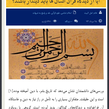
آيا از ديدگاه قرآن انسان ها بايد ديندار باشند؟
خادم اهل البیت
اسلام شناسی
,
علوم قرآنی
,
نقد و پاسخ به شبهات
25 مرداد 94
0 دیدگاه
1671بازدید
بررسي‌هاي دانشمندان نشان مي‌دهد كه تاريخ بشر، با دين آميخته بوده،[1]
است و اين حقيقت, متفكران بسياري را به تأمل در راز نياز به دين و خاستگاه
آن فراخوانده و ديدگاه‌هاي گوناگون پديد آورده است. گروهي با رويكرد