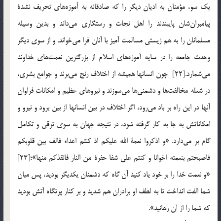
يك سو، مؤمنان به اديان ديگر را كه صادقانه به آموزه‌هاي تحريف نشدة
پيامبران‌شان پايبندند را اهل نجات و رستگاري مي‌داند و بدين وسيله
مسلمانان را به هم زيستي مسالمت آميز با آنان فرا مي‌خواند. و از سوي ديگر
وحدت جامعه را در سايه آموزه‌هاي اسلام از بزرگترين نعمت‌هاي خداوند
مي‌شمارد.[22] چون انسانها هميشه از اختلاف رنج مي‌برند و جوامع بشري،
در شعله مخالفت‌ها و دشمني‌ها مي‌سوزند و نيروهاي عظيم و امكانات فراوان
آنها در اين راه بر باد مي‌رود، اگر اختلاف در بين انسانها از بين برود و نيرو و
امكاناتش به جا به كار گرفته شود، در نتيجه جهان به سوي ترقي و تكامل
گام بر مي‌دارد. «و اذكروا نعمة الله عليكم اذ كنتم اعداء فالف بین قلوبکم
فاصبحتم بنعمته اخوانا و کنتم علي شفا حفرة من النار فانقذكم منها»؛[23]
«و نعمت خدا را بر خود ياد كنيد آن گاه كه دشمنان يكديگر بوديد، پس ميان
شما الفت انداخت تا به لطف او برادران هم شديد و بر كنار پرتگاه آتش بوديد
كه شما را از آن رهانيد».