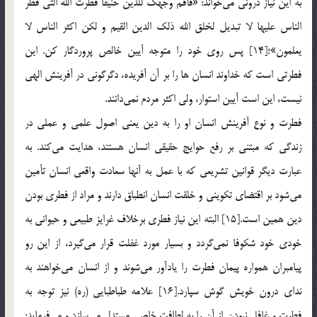
به اين نياز دروني مي‌خواند: «فأقم وجهك للدين حنيفا فطرت الله التي فطر
الناس عليها لا تبديل لخلق الله ذلك الدين القيم و لكن اكثر الناس لا
يعلمون»؛[14] پس روي خود را متوجه آيين خالص پروردگار كن. اين
فطرتي است كه خداوند انسان ها را بر آن آفريده، دگرگوني در آفرينش الهي
نيست، اين است آيين استوار، ولي اكثر مردم نمي‌دانند.
فطرت و نوع آفرينش انسان او را به دين يعني اصول علمي و عملي در
زندگي كه مبتني بر رفع حوايج حقيقي انسان هستند، هدايت مي‌كند. به
عبارت ديگر قوانين تشريعي كه با عمل به آنها سعادت واقعي انسان تأمين
مي‌شود بر اقتضاي تكويني و خلقت انسان انطباق دارند و مراد از فطري بودن
دين همين است.[15] البته اين نياز فطري برخلاف غرايز طبيعي و حيواني به
خودي خود شكوفا نمي‌گردد و بسيار مورد غفلت قرار مي‌گيرد، از اين رو
پيامبران همواره پيمان فطرت را يادآور مي‌شوند و از انسان مي‌خواهند به
نداي درون خويش گوش سپارد.[16] علامه طباطبايي (ره) نيز توجه به
فطرت و غافل نبودن از آن را به لطافت خاصي مستدل مي‌سازد و مي‌فرمايد: