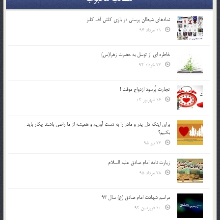
نمادهای شیطان پرستی در بازی کلش آف کلنز
11 مرداد 94
خاطره ای از توسل به حضرت زهرا(س)
23 خرداد 94
تجارت پُرسود ازدواج موقت !
16 شهریور 04
براي اينكه دل پدر و مادر را به دست آوريم و هميشه از ما راضي باشند چكار بايد
بكنيم؟
23 تیر 95
زیارت نامه امام صادق علیه السلام
28 مرداد 95
مراسم شهادت امام صادق (ع) سال 93
10 فروردین 94