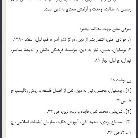
رسيدن به عدالت، وحدت و آرامش محتاج به دين است.
معرفي منابع جهت مطالعه بيشتر:
1. جوادي آملي، انتظار بشر از دين، مركز نشر اسراء، قم، اول، اسفند 1380.
2. يوسفيان، حسن، نياز به دين، مؤسسة فرهنگي دانش و انديشة معاصر،
تهران، چ اول، بهار 81.
پي نوشت ها:
[1] . يوسفيان، محسن، نياز به دين، نقل از اصول فلسفه و روش رئاليسم، ج
5، ص 3.
[2] . شريعتي، محمد تقي، فايده و لزوم دين، ص 23.
[3] . مصباح يزدي، محمد تقي، آموزش عقايد، سازمان تبليغات اسلامي، ج
1 ـ 2، ص 36.