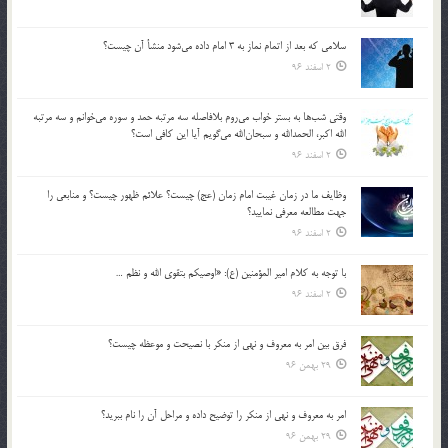
سلامي كه بعد از اتمام نماز به 3 امام داده مي‌شود منشأ آن چيست؟
2 اسفند 96
وقتي شب‌ها به بستر خواب مي‌روم بلافاصله سه مرتبه حمد و سوره مي‌خوانم و سه مرتبه
الله اكبر، الحمدالله و سبحان‌الله مي‌گويم آيا اين كافي است؟
2 اسفند 96
وظايف ما در زمان غيبت امام زمان (عج) چيست؟ علائم ظهور چيست؟ و منابعي را
جهت مطالعه معرفي نماييد؟
2 اسفند 96
با توجه به كلام امير المؤمنين (ع): «اوصيكم بتقوي الله و نظم …
2 اسفند 96
فرق بين امر به معروف و نهي از منكر با نصيحت و موعظه چيست؟
29 بهمن 96
امر به معروف و نهي از منكر را توضيح داده و مراحل آن را نام ببريد؟
29 بهمن 96