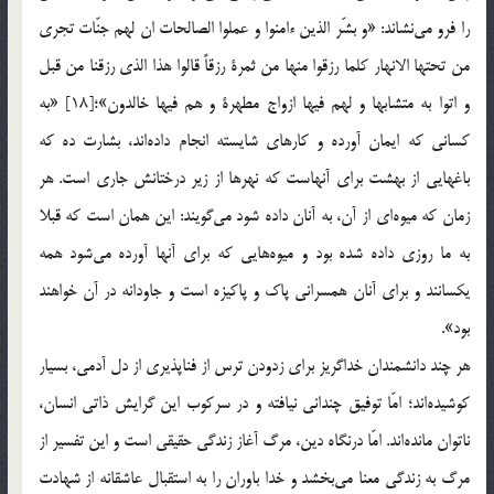
را فرو مي‌نشاند: «و بشّر الذين ءامنوا و عملوا الصالحات ان لهم جنّات تجري
من تحتها الانهار كلما رزقوا منها من ثمرة رزقاً قالوا هذا الذي رزقنا من قبل
و اتوا به متشابها و لهم فيها ازواج مطهرة و هم فيها خالدون»؛[18] «به
كساني كه ايمان آورده و كارهاي شايسته انجام داده‌اند، بشارت ده كه
باغهايي از بهشت براي آنهاست كه نهرها از زير درختانش جاري است. هر
زمان كه ميوه‌اي از آن، به آنان داده شود مي‌گويند: اين همان است كه قبلا
به ما روزي داده شده بود و ميوه‌هايي كه براي آنها آورده مي‌شود همه
يكسانند و براي آنان همسراني پاك و پاكيزه است و جاودانه در آن خواهند
بود».
هر چند دانشمندان خداگريز براي زدودن ترس از فناپذيري از دل آدمي، بسيار
كوشيده‌اند؛ امّا توفيق چنداني نيافته و در سركوب اين گرايش ذاتي انسان،
ناتوان مانده‌اند. امّا درنگاه دين، مرگ آغاز زندگي حقيقي است و اين تفسير از
مرگ به زندگي معنا مي‌بخشد و خدا باوران را به استقبال عاشقانه از شهادت