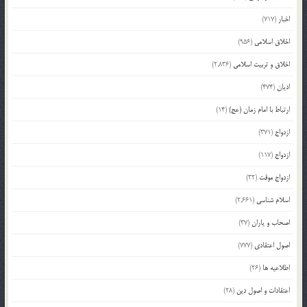
اخبار
(717)
اخلاق اسلامی
(956)
اخلاق و تربیت اسلامی
(2,836)
ادیان
(474)
ارتباط با امام زمان (عج)
(14)
ازدواج
(371)
ازدواج
(117)
ازدواج موقت
(32)
اسلام شناسی
(2,661)
اصحاب و یاران
(37)
اصول اعتقادی
(777)
اطلاعیه ها
(26)
اعتقادات و اصول دین
(28)