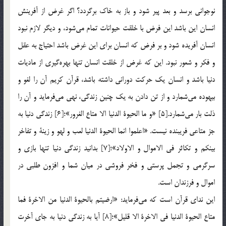
نوجواني برسد و بعد پير شود و باز به خاك برگردد؟ اگر غرض از آفرينش
انسان اين باشد اين فرض با خلقت حيوانات تمام مي‌شود، و ديگر لازم نبود
انسان آفريده شود و بر فرض كه انسان براي اين غرض باشد احتياج به عقل
و فكر و شعور نبود. اين كه غرض از خلقت انسان تنها بهره‌گيري از ماديات
دنيا باشد و انسان يك حركت دوراني داشته باشد، قرآن كريم آن را لغو و
بيهوده مي‌شمارد و از تن دادن به يک چنين زندگي، نهي مي‌فرمايد و آن را
ذلت بار مي‌شمارد.[5] «و ما الحيوة الدنيا الا متاع الغرور»؛[6] زندگي دنيا به
جز متاعي فريبنده نيست. «اعلموا انما الحيوة الدنيا لعب و لهو و زينة و تفاخر
بينكم و تكاثر في الاموال و الاولاد»؛[7] بدانيد زندگي دنيا تنها بازي و
سرگرمي و تجمل پرستي و فخر فروشي در ميان شما و افزون طلبي در
اموال و فرزندان است.
اين نداي قرآن است كه مي‌فرمايد: «ارضيتم بالحيوة الدنيا من الاخرة فما
متاع الحيوة الدنيا في الاخرة الا قليل»؛[8] آيا به زندگي دنيا به جاي آخرت