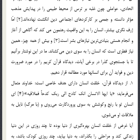
الحادي، عواملي چون غلبه بر ترس از محيط طبيعي را در پيدايش مذهب
مؤثر دانسته و جمعي بر كاركردهاي اجتماعي دين انگشت نهاده‌اند.[2] امّا
ژرف نگري بيشتر، انسان را به اين واقعيت رهنمون مي کند كه آگاهي از آغاز
و انجام هستي بنيادي‌ترين نيازهاي بشر است.[3] و بيش از همه چيز، همين
نياز فطري است كه انسان را به سوي دين مي‌كشاند. ما در اين نوشتار برآنيم
تا با جستجوي گذرا در برخي آيات، ديدگاه قرآن كريم را در مورد ضرورت
دين و فوايد آن براي انسانها مورد مطالعه قرار دهيم.
1. از ديدگاه قرآن، خلقت انسان داراي هدف خاصي است: خداوند متعال
مي‌فرمايد: «يا ايها الانسان انك كادح الي ربك كدحاً فملاقيه»؛[4] اي
انسان تو با رنج وكوشش به سوي پروردگارت مي‌روي و (با مرگ) نايل به
ملاقات او مي‌شوي.
آيا غرض از خلقت انسان بهره‌گيري از دنيا بوده تا چند روزي در اين دنيا
زندگي كند و مراحلي را بگذراند، به دنيا بيايد، چند روزي كودك باشد، به