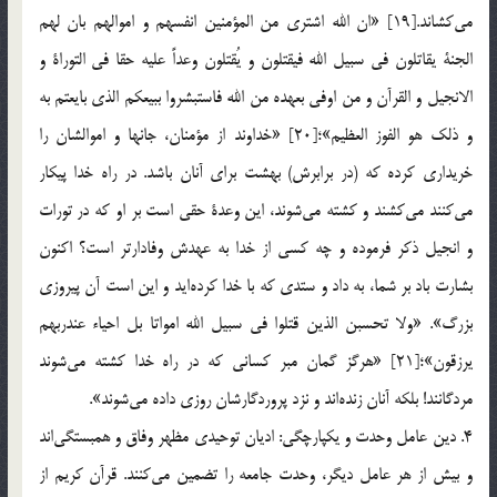
مي‌كشاند.[19] «ان الله اشتري من المؤمنين انفسهم و اموالهم بان لهم
الجنة يقاتلون في سبيل الله فيقتلون و يُقتلون وعداً عليه حقا في التوراة و
الانجيل و القرآن و من اوفي بعهده من الله فاستبشروا ببيعكم الذي بايعتم به
و ذلك هو الفوز العظيم»؛[20] «خداوند از مؤمنان، جانها و اموالشان را
خريداري كرده كه (در برابرش) بهشت براي آنان باشد. در راه خدا پيكار
مي‌كنند مي‌كشند و كشته مي‌شوند، اين وعدة حقي است بر او كه در تورات
و انجيل ذكر فرموده و چه كسي از خدا به عهدش وفادارتر است؟ اكنون
بشارت باد بر شما، به داد و ستدي كه با خدا كرده‌ايد و اين است آن پيروزي
بزرگ». «ولا تحسبن الذين قتلوا في سبيل الله امواتا بل احياء عندربهم
يرزقون»؛[21] «هرگز گمان مبر كساني كه در راه خدا كشته مي‌شوند
مردگانند! بلكه آنان زنده‌اند و نزد پروردگارشان روزي داده مي‌شوند».
4. دين عامل وحدت و يكپارچگي: اديان توحيدي مظهر وفاق و همبستگي‌اند
و بيش از هر عامل ديگر، وحدت جامعه را تضمين مي‌كنند. قرآن كريم از