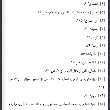
[4] . انشقاق/ 6.
[5] . امين زاده، محمد رضا، انسان در اسلام، ص 66.
[6] . آل عمران/ 185.
[7] . حديد/ 20.
[8] . توبه/ 38.
[9] . رعد/ 36.
[10] . ذاريات/ 56.
[11] . نياز به دين، ص 17.
[12] . همان، نقل از بحار الانوار، ج 7، ص 40.
[13] . پژوهش‌هاي قرآني، شماره 9 ـ 10، نقل از تفسير الميزان، ج 7، ص
192.
[14] . روم/ 30.
[15] . سيد هاشمي، محمد اسماعيل، خداگرايي و خداشناسي فطري، چاپ و