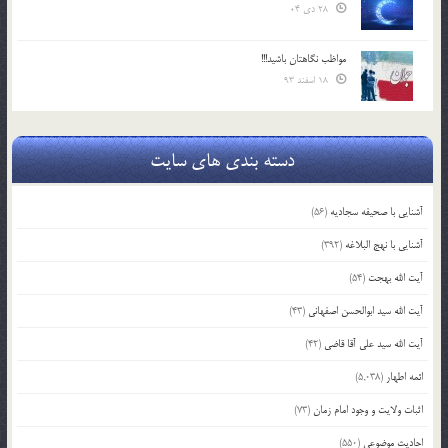
28 دی 04
مواظب نگاهتان باشید!!!
18 اسفند 93
دسته بندی های سایت
آشنایی با صحیفه سجادیه
(56)
آشنایی با نهج البلاغه
(392)
آیت الله بهجت
(54)
آیت الله سید ابوالحسن اصفهانی
(43)
آیت الله سید علی آقا قاضی
(42)
ائمه اطهار
(5,038)
اثبات ولایت و وجود امام زمان
(73)
احادیث موضوعی
(550)