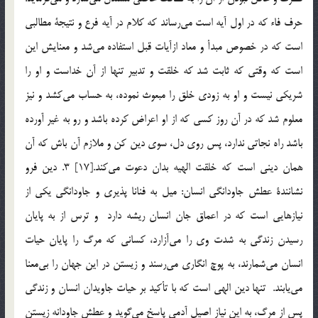
حرف فاء كه در اول آيه است مي‌رساند كه كلام در آيه فرع و نتيجة مطالبي
است كه در خصوص مبدأ و معاد ازآيات قبل استفاده مي‌شد و معنايش اين
است كه وقتي كه ثابت شد كه خلقت و تدبير تنها از آن خداست و او را
شريكي نيست و او به زودي خلق را مبعوث نموده، به حساب مي‌كشد و نيز
معلوم شد كه در آن روز كسي كه از او اعراض كرده باشد و رو به غير آورده
باشد راه نجاتي ندارد، پس روي دل، سوي دين كن و ملازم آن باش كه آن
همان ديني است كه خلقت الهيه بدان دعوت مي‌كند.[17] 3. دين فرو
نشانندة عطش جاودانگي انسان: ميل به فنانا پذيري و جاودانگي يكي از
نيازهايي است كه در اعماق جان انسان ريشه دارد و ترس از به پايان
رسيدن زندگي به شدت وي را مي‌آزارد، كساني كه مرگ را پايان حيات
انسان مي‌شمارند، به پوچ انگاري مي‌رسند و زيستن در اين جهان را بي‌معنا
مي‌يابند. تنها دين الهي است كه با تأكيد بر حيات جاويدان انسان و زندگي
پس از مرگ، به اين نياز اصيل آدمي پاسخ مي‌گويد و عطش جاودانه زيستن