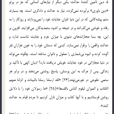
5. دين تأمين كنندة عدالت: يكي ديگر از نيازهاي انساني كه جز در پرتو
«دين باوري» برآورده نمي‌گردد، نياز به عدالت و دادگري است. چه بسيارند
ستم پيشه‌گاني كه در اين دنيا تاوان جنايات خود را نمي‌پردازند و روزگار را به
رفاه و خوشي مي‌گذرانند و در نتيجه بر اندوه ستمديدگان مي‌افزايند. افزون بر
اين، چه بسا مجازات‌هاي دنيوي با ميزان جرم و جنايت تناسب ندارد و
عدالت واقعي را برقرار نمي‌سازد. كسي كه دستان خود را به خون هزاران نفر
آلوده كرده و انبوه بي‌شماري را معلول و ناتوان ساخته است، چگونه مي‌تواند
در دنيا مجازاتي در خود جنايات خويش دريافت دارد؟ اديان الهي با تأكيد بر
زندگي پس از مرگ به اين پرسش، پاسخ روشني مي‌دهند و در برابر هر
ستمي عقوبتي در خورمي‌نهند.[24] «لقد ارسلنا رسلنا بالبينات و انزلنا معهم
الكتاب و الميزان ليقوم الناس بالقسط»؛[25] «ما رسولان خود را با دلايل
روشن فرستاديم و با آنها كتاب و ميزان نازل كرديم تا مردم قيام به عدالت
كنند».