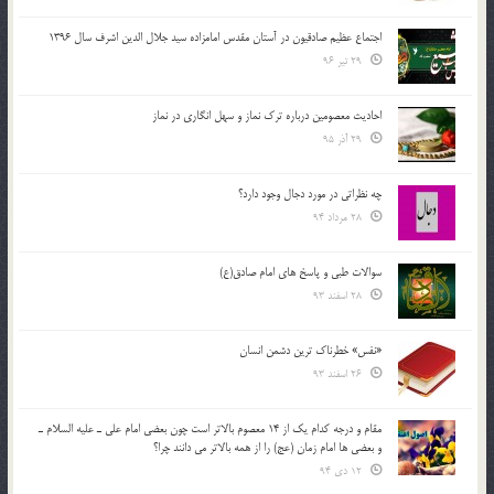
اجتماع عظیم صادقیون در آستان مقدس امامزاده سید جلال الدین اشرف سال 1396
29 تیر 96
احادیث معصومین درباره ترک نماز و سهل انگاری در نماز
29 آذر 95
چه نظراتی در مورد دجال وجود دارد؟
28 مرداد 94
سوالات طبی و پاسخ های امام صادق(ع)
28 اسفند 93
«نفس» خطرناک ترین دشمن انسان
26 اسفند 93
مقام و درجه كدام يك از 14 معصوم بالاتر است چون بعضي امام علي ـ عليه السلام ـ
و بعضي ها امام زمان (عج) را از همه بالاتر مي دانند چرا؟
12 دی 94