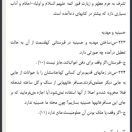
تشرف به حرم مطهر و زیارت قبور ائمه علیهم السلام و اولیاء-احکام و آداب
بسیارى دارد که بیشتر در کتابهاى دعاآمده است.
حسینیه و مهدیه
223-س:ساختن مهدیه و حسینیه در قبرستانى که‏قسمت از آن به حالت
تعطیل درآمده چه صورتى دارد.
ج-قبرستان،اگر وقف براى دفن اموات‏باشد،جایز نیست (10) .
224-س:در زمانهاى قدیم،براى کسانى که‏اجناسشان را با حیوانات از جایى
به جایى دیگر حمل‏مى‏کردند،مسافر خانه‏هایى از سنگ و گل ساخته شده‏که
فعلا مخروبه شده،و اصلا از آنها استفاده نمى‏شود،آیا اجازه مى‏فرمایید که بر
جاى این مسافرخانه‏ها حسینیه بسازیم؟ چون محله ما حسینیه ندارد.
ج-اگر وقف،یا ملک بودن آن معلوم‏نیست،مانع ندارد (11) .
کلیسا و کنیسه