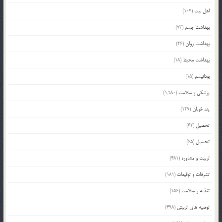
اهل بیت
(104)
بهداشت جسم
(73)
بهداشت روان
(26)
بهداشت محیط
(18)
بودائیسم
(15)
پزشکی و سلامت
(1,980)
پند خوبان
(129)
تحصیل
(62)
تحصیل
(65)
تربیت و مشاوره
(481)
تشرفات و توقیعات
(181)
تغذیه و سلامت
(156)
توصیه های تربیتی
(498)