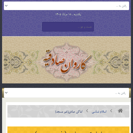
یکشنبه , 18 مرداد 1405
اسلام شناسی
اماکن عبادى(غیر مسجد)