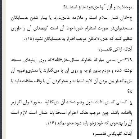
موجب‏اذیت و آزار آنها مى‏شود،جایز است‏یا نه؟
ج-اذان شعار اسلام است و ملازمه غالبى‏دارد یا بیدار شدن همسایگان
مسجد،ولى‏در صورت استلزام ضرر،احوط آن است که‏صداى آن را طورى
تنظیم کنند که حتى‏الامکان موجب اضرار به همسایگان نشود (15) .
آیت‏الله اراکى قدس‏سره
229-س:اسامى مبارکه خداوند متعال،مثل‏«الله‏»که روى زیلوهاى مسجد
نوشته شده و مردم بدون توجه بر روى آن پا مى‏گذارند یا دست‏بى‏وضوبه آن
مى‏مالند،از بین بردن آن لازم است‏یا نه و محوکردن آن با وقف منافات دارد یا
نه؟
ج-کسانى که بى‏التفات بدون وضو دست‏به آن مى‏گذارند معذورند ولى اگر زیر
پاافتاده باشد، چون موجب هتک احترام اسم‏خداوند متعال است لازم است
آن را به‏نحوى که خود زیلو پاره شود محو نمائید (16) .
آیت‏الله گلپایگانى قدس‏سره