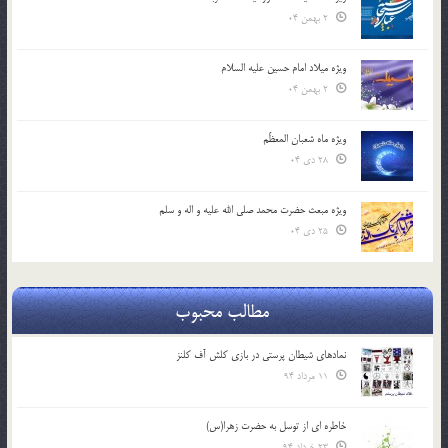
2 بهمن 04
ویژه میلاد امام حسین علیه السلام
2 بهمن 04
ویژه ماه شعبان المعظّم
28 دی 04
ویژه مبعث حضرت محمد صلی الله علیه و اله و سلم
25 دی 04
مطالب محبوب
نمادهای شیطان پرستی در بازی کلش آف کلنز
11 مرداد 94
خاطره ای از توسل به حضرت زهرا(س)
23 خرداد 94