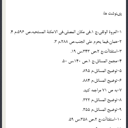
پى‏نوشت ها:
1-العروة الوثقى،ج 1،فى مکان المصلى،فى الامکنة المستحبه،ص 596،م 4.
2-همان،فیما یحرم على الجنب،ص 288،م 3.
3-استفتاآت،ج 2،ص 343،س 19.
4-مجمع المسائل،ج 1،ص 140،س 50.
5-توضیح المسائل،م 895.
6-توضیح المسائل،م 884.
7-به ص 71 مراجعه کنید.
8-توضیح المسائل،م 322.
9-توضیح المسائل،م 355.
10-استفتاآت،ج 2،ص 358،س 59.