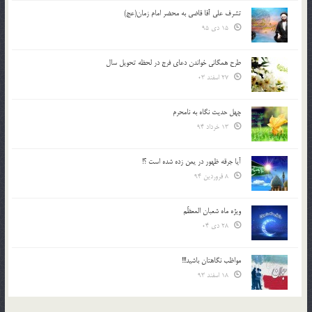
تشرف علي آقا قاضي به محضر امام زمان(عج)
15 دی 95
طرح همگانی خواندن دعای فرج در لحظه تحویل سال
27 اسفند 03
چهل حدیث نگاه به نامحرم
13 خرداد 94
آیا جرقه ظهور در یمن زده شده است ؟!
8 فروردین 94
ویژه ماه شعبان المعظّم
28 دی 04
مواظب نگاهتان باشید!!!
18 اسفند 93