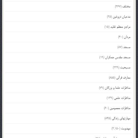
مختلف
(367)
مدعیان دروغین
(25)
مراجع معظم تقلید
(15)
مردان
(40)
مسجد
(87)
مسجد مقدس جمکران
(19)
مسیحیت
(229)
معارف قرآنی
(855)
مناظرات علما و بزرگان
(79)
مناظرات علمی
(139)
مناظرات معصومین
(60)
مهارتهای زندگی
(845)
مهدویت
(2,150)