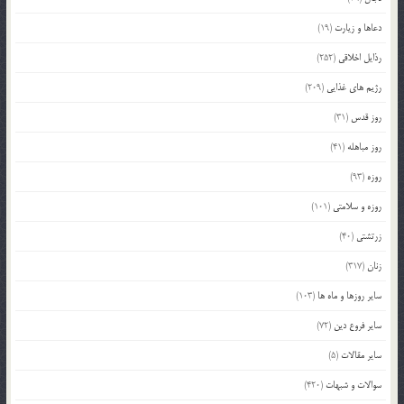
دعاها و زیارت
(19)
رذایل اخلاقی
(252)
رژیم های غذایی
(209)
روز قدس
(31)
روز مباهله
(41)
روزه
(93)
روزه و سلامتی
(101)
زرتشتی
(40)
زنان
(317)
سایر روزها و ماه ها
(103)
سایر فروع دین
(72)
سایر مقالات
(5)
سوالات و شبهات
(420)