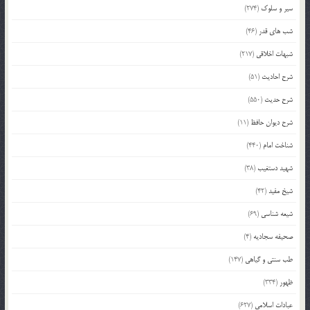
سیر و سلوک
(274)
شب های قدر
(46)
شبهات اخلاقی
(217)
شرح احادیث
(51)
شرح حدیث
(550)
شرح دیوان حافظ
(11)
شناخت امام
(440)
شهید دستغیب
(38)
شیخ مفید
(42)
شیعه شناسی
(69)
صحیفه سجادیه
(4)
طب سنتی و گیاهی
(147)
ظهور
(334)
عبادات اسلامی
(627)