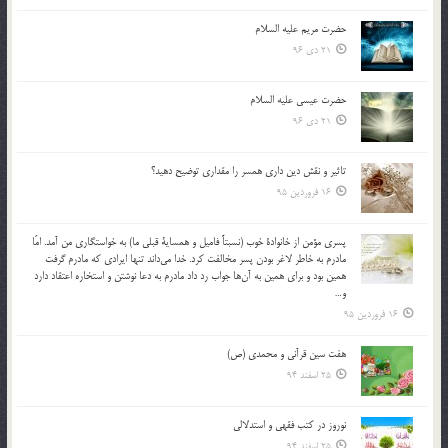
حضرت مریم علیه السلام
21 دی 96
حضرت عیسی علیه السلام
21 دی 96
تاثير و نقش دين داري همسر را مقداري توضيح دهيد؟
16 فروردین 95
پسري مؤمن از خانوادة خوب (نسبتاً فاميل و همساية قبلي ما) به خواستگاري من آمد. امّا
مادرم به خاطر لاغر بودن پسر مخالفت كرد. خدا مي‌داند تنها ايرادي كه مادرم گرفت
همين بود و براي همين به آن‌ها جواب رد داد مادرم به دعا نوشتن و استخاره اعتقاد دارد
و…
16 فروردین 95
هفت سین قرآنی و محمدی (ص)
25 اسفند 94
نوروز در كتب فقهى و استدلالى‏
25 اسفند 94