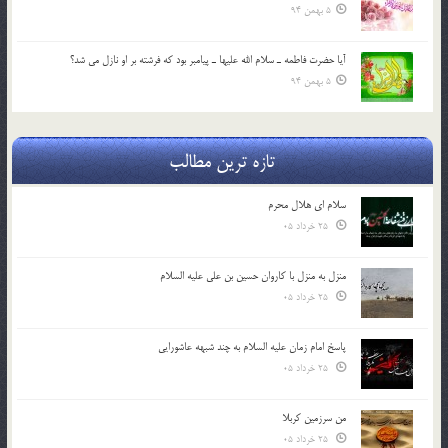
5 بهمن 94
آيا حضرت فاطمه ـ سلام الله عليها ـ پيامبر بود كه فرشته بر او نازل مي شد؟
5 بهمن 94
تازه ترین مطالب
سلام ای هلال محرم
25 خرداد 05
منزل به منزل با کاروان حسین بن علی علیه السلام
25 خرداد 05
پاسخ امام زمان علیه السلام به چند شبهه عاشورایی
25 خرداد 05
من سرزمین کربلا
25 خرداد 05