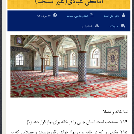
اماکن عبادى(غیر مسجد)
خادم اهل البیت
اسلام شناسی
,
مسجد
26 مرداد 94
0 دیدگاه
1256بازدید
نمازخانه و مصلا
214-مستحب است انسان جایى را در خانه براى‏نماز قرار دهد (1) .
215-مکانى را که در خانه براى نماز خواندن قرارمى‏دهد و مصلایى که به