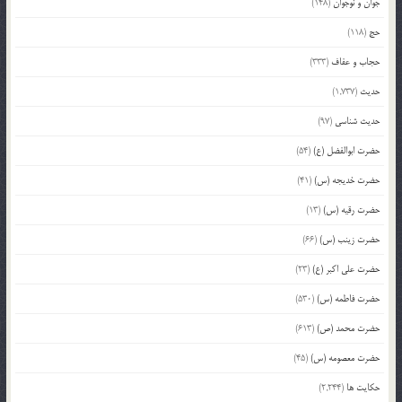
جوان و نوجوان
(148)
حج
(118)
حجاب و عفاف
(333)
حدیث
(1,737)
حدیث شناسی
(97)
حضرت ابوالفضل (ع)
(54)
حضرت خدیجه (س)
(41)
حضرت رقیه (س)
(13)
حضرت زینب (س)
(66)
حضرت علی اکبر (ع)
(23)
حضرت فاطمه (س)
(530)
حضرت محمد (ص)
(613)
حضرت معصومه (س)
(45)
حکایت ها
(2,244)