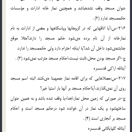
عنوان مسجد وقف نشده‏باشد و همچنین نماز خانه ادارات و مؤسسات
حکم‏مسجد ندارد (2) .
216-س:آیا اتاق‏هایى که در گروهان‏ها وپاسگاه‏ها و بعضى از ادارات به نام
نمازخانه از آن نام برده مى‏شود حکم مسجد را دارند؟مثلا موقع
جنابت‏نمى‏شود داخل آن شد؟یا اینکه احترام دارد ولى حکم‏مسجد را ندارد.
ج-اگر مسجد بودن محل،ثابت نیست،احکام مسجد مترتب نمى‏شود (3) .
آیت‏الله اراکى قدس‏سره
217-س:مصلاهایى که براى اقامه نماز جمعه‏بنا مى‏کنند البته اسم مسجد
روى آن نمى‏گذارند،آیااحکام مسجد بر آنها بار است‏یا خیر؟
ج-در صورتى که زمین محل نماز،اهداءیا وقف شده باشد و به همین عنوان
ساخته‏شود و یک نماز در آن خوانده شود درحکم مسجد است و احکام
مسجد بر آن‏جارى است (4) .
آیت‏الله گلپایگانى قدس‏سره