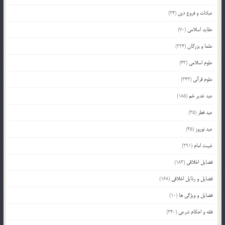
عبادات و فروع دین
(34)
عقاید اسلامی
(70)
علما و بزرگان
(224)
علوم اسلامی
(43)
علوم قرآنی
(343)
عید غدیر خم
(185)
عید فطر
(35)
عید نوروز
(45)
غیبت امام
(291)
فضایل اخلاقی
(183)
فضایل و رذایل اخلاقی
(168)
فضایل و ویژگی ها
(10)
فقه و احکام شرعی
(340)