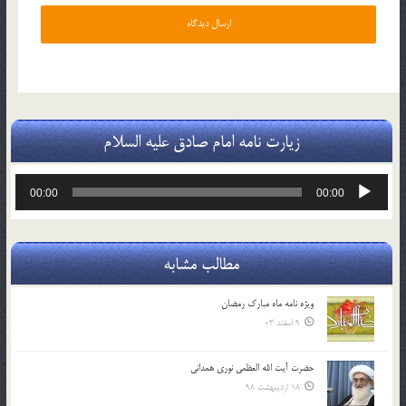
زیارت نامه امام صادق علیه السلام
پخش‌کننده
00:00
00:00
صوت
مطالب مشابه
ویژه نامه ماه مبارک رمضان
9 اسفند 03
حضرت آیت الله العظمی نوری همدانی
18 اردیبهشت 98