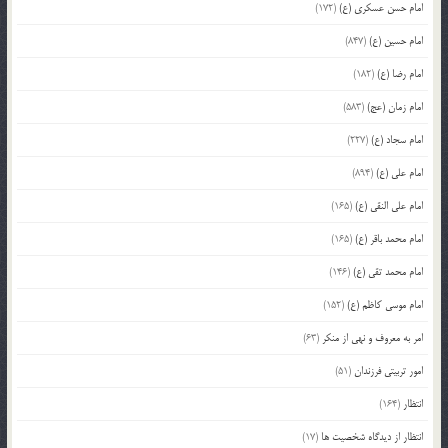
امام حسن عسکری (ع)
(172)
امام حسین (ع)
(847)
امام رضا (ع)
(182)
امام زمان (عج)
(583)
امام سجاد (ع)
(227)
امام علی (ع)
(894)
امام علی النقی (ع)
(165)
امام محمد باقر (ع)
(165)
امام محمد تقی (ع)
(146)
امام موسی کاظم (ع)
(152)
امر به معروف و نهی از منکر
(63)
امور تربیتی فرزندان
(51)
انتظار
(164)
انتظار از دیدگاه شخصیت ها
(17)