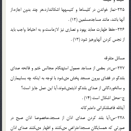
225-نماز خواندن در کلیساها و کنیسه‏ها اشکال‏ندارد،هر چند بدون اجازه،از
آنها باشد، مانند مساجدمسلمین (12) .
226-حفظ طهارت معابد یهود و نصارى نیز لازم‏است،و به احتیاط واجب باید
از نجس کردن آنهاپرهیز شود (13) .
مسائل متفرقه
227-س:در بعضى از مساجد معمول است‏هنگام مجالس ختم و فاتحه صداى
بلندگو در فضاى بیرون مسجد پخش مى‏شود با توجه به اینکه چه بسابیماران
و سالخوردگانى از صداى بلندگو اذیت‏مى‏شوند،آیا این عمل جایز است؟
ج-محل اشکال است (14) .
آیت‏الله فاضل‏لنکرانى دامت‏برکاته
228-س:آیا بلند کردن صداى اذان از مسجد،مخصوصا اذان صبح در
صورتى که همسایگان مسجداعتراض مى‏کنند و اظهار مى‏کنند صداى اذان