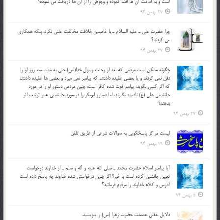
است و به امامت آن ها اقتدا نموده و وجوهي را از آن ها دريافت مي نموده؟
27 بهمن 94
چرا حضرت علي ـ عليه السلام ـ با غاصبين خلافت مخالفت علني نکرد، بلكه همكاري
مي کردند؟
27 بهمن 94
چگونه ممكن است مردمي كه بعد از رحلت رسول خدا(ص) حتی به مدت سه روز او را
دفن نمي كردند و یا بعضي عقيده داشتند كه پيامبر نمي ميرد و بعضي ها عقيده داشتند
كه اگر كسي بگويد: پيامبر فوت شده كافر است، چنین مردمی دستور او را در مورد
جانشيني علي (ع) ناديده بگيرند، اما دستور ابوبكر را در مورد جانشيني عمر ترتیب اثر
بدهند؟
27 بهمن 94
لیست مراکز پاسخگویی به سوالات شرعی از طریق تلفن
19 بهمن 94
آيا پيامبر اسلام حضرت محمد ـ صلي الله عليه و آله و سلم ـ از خداوند درخواست
تعيين جانشين کرده است يا خير؟ اگر چنين درخواستي شده خداوند چه پاسخ داده است
آدرس و کلام خداوند را مرقوم فرمائيد؟
5 بهمن 94
دلايل عقلي عصمت حضرت زهرا (س) را بنويسيد.