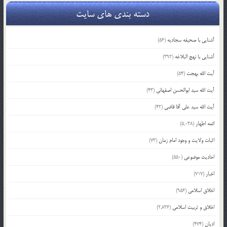
دسته بندی های سایت
آشنایی با صحیفه سجادیه
(56)
آشنایی با نهج البلاغه
(392)
آیت الله بهجت
(54)
آیت الله سید ابوالحسن اصفهانی
(43)
آیت الله سید علی آقا قاضی
(42)
ائمه اطهار
(5,038)
اثبات ولایت و وجود امام زمان
(73)
احادیث موضوعی
(550)
اخبار
(717)
اخلاق اسلامی
(956)
اخلاق و تربیت اسلامی
(2,836)
ادیان
(474)