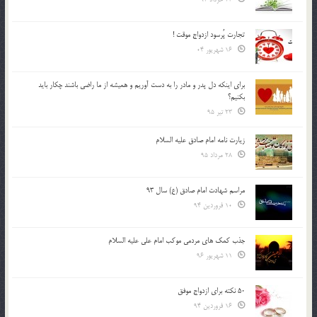
تجارت پُرسود ازدواج موقت !
16 شهریور 04
براي اينكه دل پدر و مادر را به دست آوريم و هميشه از ما راضي باشند چكار بايد
بكنيم؟
23 تیر 95
زیارت نامه امام صادق علیه السلام
28 مرداد 95
مراسم شهادت امام صادق (ع) سال 93
10 فروردین 94
جذب کمک های مردمی موکب امام علی علیه السلام
11 شهریور 96
50 نکته برای ازدواج موفق
16 فروردین 94