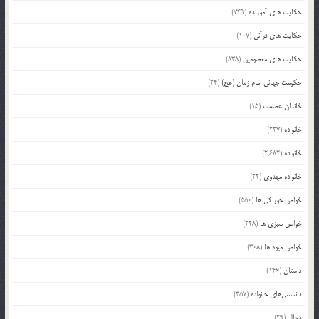
حکایت های آموزنده
(749)
حکایت های قرآنی
(107)
حکایت های معصومین
(838)
حکومت جهانی امام زمان (عج)
(24)
خاندان عصمت
(15)
خانواده
(227)
خانواده
(2,682)
خانواده مهدوی
(22)
خواص خوراکی ها
(550)
خواص سبزی ها
(228)
خواص میوه ها
(308)
داستان
(146)
دانستنی‌های خانواده
(357)
دجال
(29)