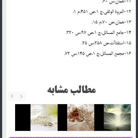
11-همان،س 60.
12-العروة الوثقى،ج 1،ص 451،م 1.
13-همان،ص 70،م 15.
14-جامع المسائل،ج 1،ص 97،س 320.
15-استفتاآت،ص 258،س 25.
16-مجمع المسائل،ج 1،ص 145،س 72.
مطالب مشابه