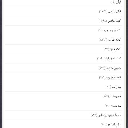
قرآن
(23)
قرآن شناسی
(1,861)
کتب اسلامی
(2,295)
کرامات و معجزات
(9)
کلام جاودان
(2,293)
کلام جدید
(34)
کمک های اولیه
(116)
گلچین احادیث
(372)
گنجینه معارف
(495)
ماه رجب
(20)
ماه رمضان
(176)
ماه شعبان
(20)
ماهها و روزهای خاص
(745)
مبانی اعتقادی
(20)