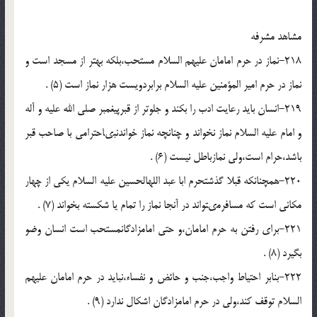
مشاهد مشرفه
218-نماز در حرم امامان علیهم السلام مستحب،بلکه بهتر از مسجد است و
نماز در حرم امیر المؤمنین علیه السلام برابردویست هزار نماز است (5) .
219-انسان باید رعایت ادب را بکند و جلوتر از قبرپیغمبر صلى الله علیه و آله
و امام علیه السلام نماز نخواند و چنانچه نماز خواندن‏بى‏احترامى با صاحب قبر
باشد،حرام است،ولى نمازباطل نیست (6) .
220-همچنانکه قبلا گذشت‏حرم ابا عبد الله‏الحسین علیه السلام یکى از چهار
مکانى است که مسافرمى‏تواند در آنجا نماز را تمام یا شکسته بخواند (7) .
221-براى رفتن به حرم امامان،و حتى امامزادگان‏مستحب است انسان وضو
بگیرد (8) .
222-بنابر احتیاط واجب،جنب و حائض و نفساء،نباید در حرم امامان علیهم
السلام توقف کند،ولى در حرم امامزادگان اشکال ندارد (9) .