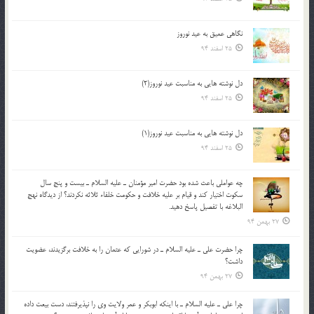
نگاهى عميق به عيد نوروز
25 اسفند 94
دل نوشته هایی به مناسبت عید نوروز(2)
25 اسفند 94
دل نوشته هایی به مناسبت عید نوروز(1)
25 اسفند 94
چه عواملي باعث شده بود حضرت امير مؤمنان ـ عليه السلام ـ بيست و پنج سال
سکوت اختيار کند و قيام بر عليه خلافت و حکومت خلفاء ثلاثه نکردند؟ از ديدگاه نهج
البلاغه با تفصيل پاسخ دهيد.
27 بهمن 94
چرا حضرت علي ـ عليه السلام ـ در شورايي كه عثمان را به خلافت برگزيدند، عضويت
داشت؟
27 بهمن 94
چرا علي ـ عليه السلام ـ با اينكه ابوبكر و عمر ولايت وي را نپذيرفتند، دست بيعت داده