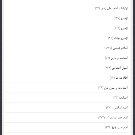
ارتباط با امام زمان (عج)
(14)
ازدواج
(371)
ازدواج
(117)
ازدواج موقت
(32)
اسلام شناسی
(2,661)
اصحاب و یاران
(37)
اصول اعتقادی
(777)
اطلاعیه ها
(26)
اعتقادات و اصول دین
(28)
اعتکاف
(43)
اعیاد اسلامی
(211)
امام جعفر صادق (ع)
(372)
امام حسن (ع)
(233)