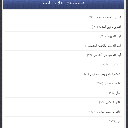
دسته بندی های سایت
آشنایی با صحیفه سجادیه
(56)
آشنایی با نهج البلاغه
(392)
آیت الله بهجت
(54)
آیت الله سید ابوالحسن اصفهانی
(43)
آیت الله سید علی آقا قاضی
(42)
ائمه اطهار
(5,038)
اثبات ولایت و وجود امام زمان
(73)
احادیث موضوعی
(550)
اخبار
(717)
اخلاق اسلامی
(956)
اخلاق و تربیت اسلامی
(2,836)
ادیان
(474)