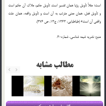
است؛ مثلاً تأویل رؤیا همان تفسیر است. تأویل حکم، ملاک آن حکم است
و تأویل فعل، همان معنی مترتب به آن است و تأویل واقعه، همان علت
واقعی آن است» (طباطبایی، 1363، ج13، ص 376).
منبع: نشریه شیعه شناسی، شماره30.
مطالب مشابه