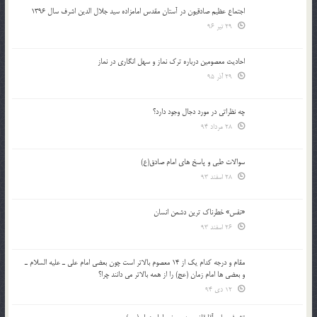
اجتماع عظیم صادقیون در آستان مقدس امامزاده سید جلال الدین اشرف سال 1396
29 تیر 96
احادیث معصومین درباره ترک نماز و سهل انگاری در نماز
29 آذر 95
چه نظراتی در مورد دجال وجود دارد؟
28 مرداد 94
سوالات طبی و پاسخ های امام صادق(ع)
28 اسفند 93
«نفس» خطرناک ترین دشمن انسان
26 اسفند 93
مقام و درجه كدام يك از 14 معصوم بالاتر است چون بعضي امام علي ـ عليه السلام ـ
و بعضي ها امام زمان (عج) را از همه بالاتر مي دانند چرا؟
12 دی 94