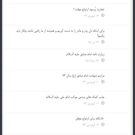
تجارت پُرسود ازدواج موقت !
16 شهریور 04
براي اينكه دل پدر و مادر را به دست آوريم و هميشه از ما راضي باشند چكار بايد
بكنيم؟
23 تیر 95
زیارت نامه امام صادق علیه السلام
28 مرداد 95
مراسم شهادت امام صادق (ع) سال 93
10 فروردین 94
جذب کمک های مردمی موکب امام علی علیه السلام
11 شهریور 96
50 نکته برای ازدواج موفق
16 فروردین 94