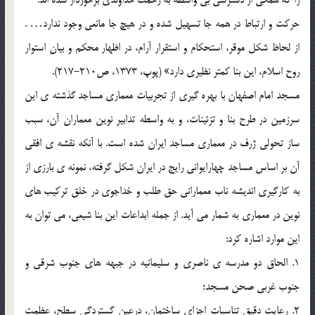
حرکت و ارتباط در همه جا تسهیل شده و در هیچ جا مانعی وجود ندارد… .
از لحاظ شکل موقر، استحکام و استقرار آرام، در اظهار محکم و بیان استوار
روح اسلام، این بنا کمتر نظیری دارد» (پوپ، 1373، ص210-217).
مسجد امام اصفهان با بهره گیری از تجربیات معماری مساجد گذشته ی این
سرزمین در طرح بنا و تزئینات، و به واسطه تدابیر نوین معماران آن، سبب
ساز تحولی ژرف در معماری مساجد ایران شده است. با آنکه نقشه ی افقی
آن بر اساس مساجد چهارایوانی رایج در ایران شکل گرفته، نمونه ی بارزی از
به کارگیری اندیشه ناب معمارانی حق طلب و خداجوی در خلق ترکیب های
نوین در معماری به شمار می آید. از جمله ابداعات این بنا شیعی، می توان به
این موارد اشاره کرد:
1. الحاق دو مدرسه ی ناصری و سلیمانیه در جبهه های جنوب شرقی و
جنوب غربی صحن مسجد؛
2. رعایت دقیق تناسبات اجزای ساختمان، درعین گستردگی سطح، عظمت