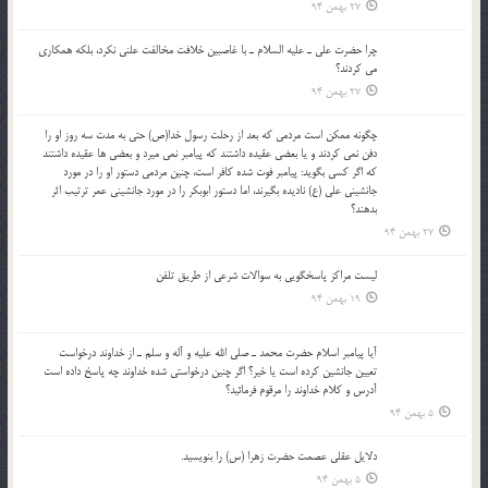
27 بهمن 94
چرا حضرت علي ـ عليه السلام ـ با غاصبين خلافت مخالفت علني نکرد، بلكه همكاري
مي کردند؟
27 بهمن 94
چگونه ممكن است مردمي كه بعد از رحلت رسول خدا(ص) حتی به مدت سه روز او را
دفن نمي كردند و یا بعضي عقيده داشتند كه پيامبر نمي ميرد و بعضي ها عقيده داشتند
كه اگر كسي بگويد: پيامبر فوت شده كافر است، چنین مردمی دستور او را در مورد
جانشيني علي (ع) ناديده بگيرند، اما دستور ابوبكر را در مورد جانشيني عمر ترتیب اثر
بدهند؟
27 بهمن 94
لیست مراکز پاسخگویی به سوالات شرعی از طریق تلفن
19 بهمن 94
آيا پيامبر اسلام حضرت محمد ـ صلي الله عليه و آله و سلم ـ از خداوند درخواست
تعيين جانشين کرده است يا خير؟ اگر چنين درخواستي شده خداوند چه پاسخ داده است
آدرس و کلام خداوند را مرقوم فرمائيد؟
5 بهمن 94
دلايل عقلي عصمت حضرت زهرا (س) را بنويسيد.
5 بهمن 94