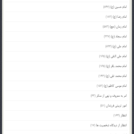
امام حسین (ع)
(847)
امام رضا (ع)
(182)
امام زمان (عج)
(583)
امام سجاد (ع)
(227)
امام علی (ع)
(894)
امام علی النقی (ع)
(165)
امام محمد باقر (ع)
(165)
امام محمد تقی (ع)
(146)
امام موسی کاظم (ع)
(152)
امر به معروف و نهی از منکر
(63)
امور تربیتی فرزندان
(51)
انتظار
(164)
انتظار از دیدگاه شخصیت ها
(17)