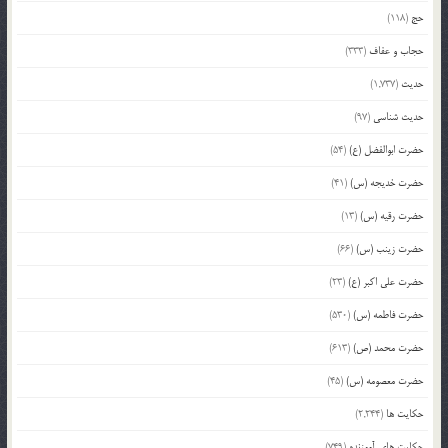
حج
(118)
حجاب و عفاف
(333)
حدیث
(1,737)
حدیث شناسی
(97)
حضرت ابوالفضل (ع)
(54)
حضرت خدیجه (س)
(41)
حضرت رقیه (س)
(13)
حضرت زینب (س)
(66)
حضرت علی اکبر (ع)
(23)
حضرت فاطمه (س)
(530)
حضرت محمد (ص)
(613)
حضرت معصومه (س)
(45)
حکایت ها
(2,244)
حکایت های آموزنده
(749)