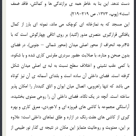
دست ندهد. این بنا به خاطر همه ی برازندگی ها و کمالش، فاقد ضعف
است» (پوپ، 1373، ص 219-219).
این مسجد که به نمازخانه ای کوچک می ماند، نمونه ای بارز از کمال
یافتگی قرارگیری عنصری مدور (گنبد) بر روی اتاقی چهارگوش است که با
45درجه انحراف از محور اصلی میدان (محور شمالی – جنوبی)، در فضای
بدون صحن و مناره، با صلابت حضور سردری مقرنس کاری شده و با شکوه،
با کمی عقب نشینی و اختلاف سطح نسبت به لبه ی اصلی میدان شکل
گرفته است. فضای داخلی آن ساده است و بلندای آسمانه ی آن نیز کوتاه
می باشد که تنها راهرویی، اتصال میان ایوان و اتاق گنبددار را امکان پذیر
ساخته است. آنچه در یک نگاه، فضای داخلی آن را روحی معنوی بخشیده،
آراستگی مجموعه با کاشی های فیروزه ای و لاجوردی، معرق کاری و بهره
گیری از کاشی های هفت رنگ در ازاره و طاق نماهای داخلی است؛ علاوه
بر این، معنویت و روحانیت متمایز این مکان در نتیجه ی گذار نور طبیعی از