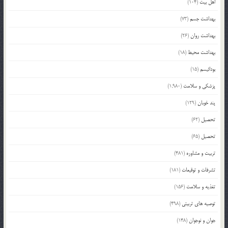
اهل بیت
(104)
بهداشت جسم
(73)
بهداشت روان
(26)
بهداشت محیط
(18)
بودائیسم
(15)
پزشکی و سلامت
(1,980)
پند خوبان
(129)
تحصیل
(62)
تحصیل
(65)
تربیت و مشاوره
(481)
تشرفات و توقیعات
(181)
تغذیه و سلامت
(156)
توصیه های تربیتی
(498)
جوان و نوجوان
(148)