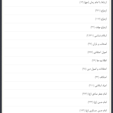
ارتباط با امام زمان (عج)
(14)
ازدواج
(371)
ازدواج
(117)
ازدواج موقت
(32)
اسلام شناسی
(2,661)
اصحاب و یاران
(37)
اصول اعتقادی
(777)
اطلاعیه ها
(26)
اعتقادات و اصول دین
(28)
اعتکاف
(43)
اعیاد اسلامی
(211)
امام جعفر صادق (ع)
(372)
امام حسن (ع)
(233)
امام حسن عسکری (ع)
(172)