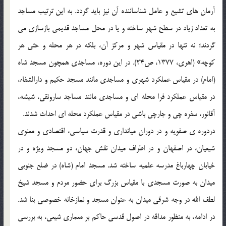
آرمان های تشیع و عامل شناساننده آن نیز باید گردد. به این ترتیب مساجد
به تعداد زیاد در سطح شهر ساخته و یا در محل مساجد قدیمی بازسازی می
گردند؛ نه تنها در مقیاس شهر و مرکز آن، بلکه در هر محله و حتی هر
کوچه» (اهری، 1377، ص24). در این دوره، مساجدی همچون مسجد شاه
(امام) در مقیاس عملکرد شهری و مساجدی مانند مسجد حکیم و دارالشفاء،
در مقیاس عملکرد فرا محله ای و مساجدی مانند مساجد سارونقی، شیشه،
آقانور، سفره چی و جارچی باشی در مقیاس عملکرد محله ای احداث شدند.
دردوره ی صفویه و در دوران میانداری و قدرت سیاسی، اقتصادی و معنوی
شیعیان، در اصفهان و در اطراف میدان نقش جهان، دو مسجد ویژه و در
خیابان چهارباغ مدرسه علمیه ساخته شد. مسجد امام (شاه) در ضلع جنوبی
میدان به صورت مسجدی با مقیاس بزرگ برای حضور مردم و مسجد شیخ
لطف الله در وجه شرقی میدان به عنوان مسجد و نمازخانه خصوصی بنا شد.
در ادامه، به منظور مداقه در اصول قدسی حاکم بر معماری شیعی، به بررسی