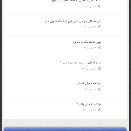
تشرف علي آقا قاضي به محضر امام زمان(عج)
15 دی 95
طرح همگانی خواندن دعای فرج در لحظه تحویل سال
27 اسفند 03
چهل حدیث نگاه به نامحرم
13 خرداد 94
آیا جرقه ظهور در یمن زده شده است ؟!
8 فروردین 94
ویژه ماه شعبان المعظّم
28 دی 04
مواظب نگاهتان باشید!!!
18 اسفند 93