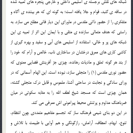
شبکه های نقش برجسته ی اسلیمی داخلی و خارجی پنجره های تعبیه شده
در ساقه ی گنبد، قوام و جلا یافته است؛ به گونه ای که هر بیننده ی آگاه و
متفکری را از حضور ذاتی مقدس در ماورای این دیار فانی مطلع می سازد. به
راستی که هدف متعالی سازنده ی متقی و با ایمان این اثر از تعبیه ی این
شبکه های پر و خالی، استفاده از اسلیمی های آبی و سفید و بهره گیری از
کاشی کاری های معرق درخشان در ساختاری ناب، خالص و آرام که خود را
از بند هر گونه تعلق و مادیات رهانده، چیزی جز آفرینش فضایی معنوی که
حضور نوری مقدس (1) را متجلی سازد، نبوده است. این الهام آسمانی که در
ورای سادگی و نجابت در ساحتی آشنا، ملموس و قابل درک متجلی گشته،
همان چیزی است که مسجد شیخ لطف الله را به مثابه سکوتی در میان
ضرباهنگ مداوم و پرتنش محیط پیرامونی اش معرفی می کند.
در این دو بنای شیعی فرهنگ ساز که تجسم مفاهیم متعددی چون انتظام،
تنوع، ابهام، انعطاف، آرامش، رازگونگی و هم آوایی با طبیعت با تلاش و