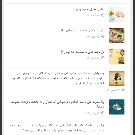
نگاهى عميق به عيد نوروز
25 اسفند 94
دل نوشته هایی به مناسبت عید نوروز(2)
25 اسفند 94
دل نوشته هایی به مناسبت عید نوروز(1)
25 اسفند 94
چه عواملي باعث شده بود حضرت امير مؤمنان ـ عليه السلام ـ بيست و پنج سال
سکوت اختيار کند و قيام بر عليه خلافت و حکومت خلفاء ثلاثه نکردند؟ از ديدگاه نهج
البلاغه با تفصيل پاسخ دهيد.
27 بهمن 94
چرا حضرت علي ـ عليه السلام ـ در شورايي كه عثمان را به خلافت برگزيدند، عضويت
داشت؟
27 بهمن 94
چرا علي ـ عليه السلام ـ با اينكه ابوبكر و عمر ولايت وي را نپذيرفتند، دست بيعت داده
است و به امامت آن ها اقتدا نموده و وجوهي را از آن ها دريافت مي نموده؟