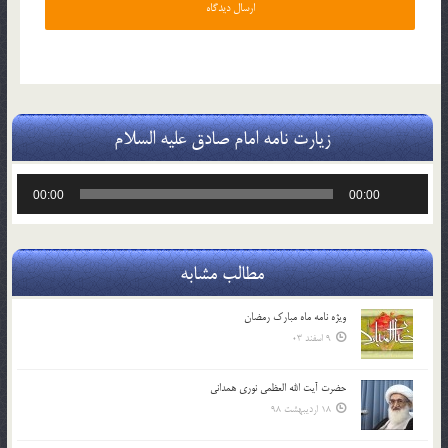
زیارت نامه امام صادق علیه السلام
پخش‌کننده
00:00
00:00
صوت
مطالب مشابه
ویژه نامه ماه مبارک رمضان
9 اسفند 03
حضرت آیت الله العظمی نوری همدانی
18 اردیبهشت 98