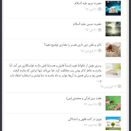
حضرت مریم علیه السلام
21 دی 96
حضرت عیسی علیه السلام
21 دی 96
تاثير و نقش دين داري همسر را مقداري توضيح دهيد؟
16 فروردین 95
پسري مؤمن از خانوادة خوب (نسبتاً فاميل و همساية قبلي ما) به خواستگاري من آمد. امّا
مادرم به خاطر لاغر بودن پسر مخالفت كرد. خدا مي‌داند تنها ايرادي كه مادرم گرفت
همين بود و براي همين به آن‌ها جواب رد داد مادرم به دعا نوشتن و استخاره اعتقاد دارد
و…
16 فروردین 95
هفت سین قرآنی و محمدی (ص)
25 اسفند 94
نوروز در كتب فقهى و استدلالى‏
25 اسفند 94