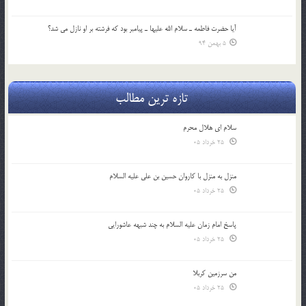
آيا حضرت فاطمه ـ سلام الله عليها ـ پيامبر بود كه فرشته بر او نازل مي شد؟
5 بهمن 94
تازه ترین مطالب
سلام ای هلال محرم
25 خرداد 05
منزل به منزل با کاروان حسین بن علی علیه السلام
25 خرداد 05
پاسخ امام زمان علیه السلام به چند شبهه عاشورایی
25 خرداد 05
من سرزمین کربلا
25 خرداد 05