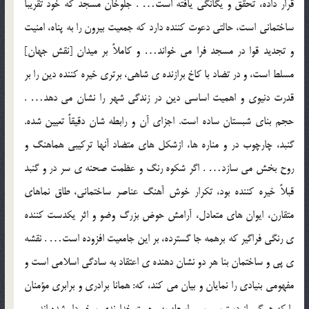
قرار داده، تحقق و یگانگی یافته است… . جلوخان مسجد که خود تقریباً
ساختمانی است، حالتی دعوت کننده دارد که جمعیت بیرون را به پناه، امنیت
و تجدید قوا در مسجد فرا می خواند… و کاملاً بر میدان [نقش جهان]
مسلط است، و در تضاد با کاخ برازنده ی شاهی، برتری خیره کننده دین را بر
قدرت دنیوی و اهمیت اساسی دین در زندگی شهر را نشان می دهد… .
حجم بنای شبستان ساده است. اجزای آن و رابطه شان دقیقاً تعیین شده.
گنبد، چارچوب در و مناره ها، ازشکل های متضاد آنها ترکیبی هماهنگ و
روح بخش می سازد… . اگر شکوه رنگ و عظمت صحنه ی سر در و گنبد
قبلاً خیره کننده بود، تکرار خوش آهنگ عناصر ساختمانی، طاق نماهای
متقارن، ایوان های متعادل، آرامش حوض بزرگ وضو و اثر یکدست کننده
ی رنگی فراگیر که برهمه جا گسترده، بر این جامعیت افزوده است… . نقشه
ی پی و ساختمان بنا هر دو نشان دهنده ی اعتقاد به سادگی اسلامی است و
مفهومی بنیادی را نمایان و بیان می کند، که: همانا برادری و برابری مؤمنان
را که همگی از دسترسی بی واسطه به رحمت خداوندی برخوردار شده اند.