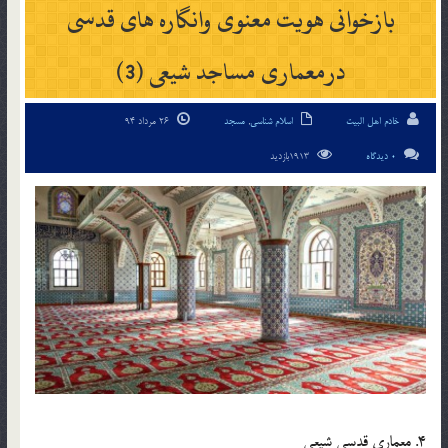
بازخوانی هویت معنوی وانگاره های قدسی
درمعماری مساجد شیعی (3)
خادم اهل البیت
اسلام شناسی
,
مسجد
26 مرداد 94
0 دیدگاه
1913بازدید
4. معماری قدسی شیعی