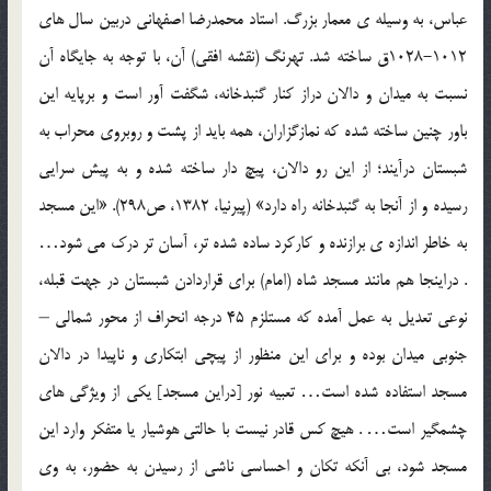
عباس، به وسیله ی معمار بزرگ. استاد محمدرضا اصفهانی دربین سال های
1012-1028ق ساخته شد. تهرنگ (نقشه افقی) آن، با توجه به جایگاه آن
نسبت به میدان و دالان دراز کنار گنبدخانه، شگفت آور است و برپایه این
باور چنین ساخته شده که نمازگزاران، همه باید از پشت و روبروی محراب به
شبستان درآیند؛ از این رو دالان، پیچ دار ساخته شده و به پیش سرایی
رسیده و از آنجا به گنبدخانه راه دارد» (پیرنیا، 1382، ص298). «این مسجد
به خاطر اندازه ی برازنده و کارکرد ساده شده تر، آسان تر درک می شود…
. دراینجا هم مانند مسجد شاه (امام) برای قراردادن شبستان در جهت قبله،
نوعی تعدیل به عمل آمده که مستلزم 45 درجه انحراف از محور شمالی –
جنوبی میدان بوده و برای این منظور از پیچی ابتکاری و ناپیدا در دالان
مسجد استفاده شده است… تعبیه نور [دراین مسجد] یکی از ویژگی های
چشمگیر است… . هیچ کس قادر نیست با حالتی هوشیار یا متفکر وارد این
مسجد شود، بی آنکه تکان و احساسی ناشی از رسیدن به حضور، به وی