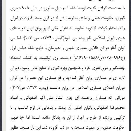
با به دست گرفتن قدرت توسط شاه اسماعیل صفوی در سال 905 هجری
قمری، حکومت شیعی و مقتدر صفویه بیش از دو قرن مسند قدرت در ایران
را در اختیار گرفت. از دوره صفویه، به عنوان یکی از پر رونق ترین دوره های
هنری ایران اسلامی نام برده می شود(کیانی، 1374، ص 103)؛ اما می
توان آغاز دوران طلایی معماری شیعی را همزمان با ظهور شاه عباس اول
(ح996-1038ق/1588-1629م) دانست. وی توانست به کمک استعداد
چشمگیر و ذوق هنری خود و همچنین بهره گیری از منابع مالی وسیع، دوران
تازه ای در معماری ایران آغاز کند؛ به واقع معماری این عصر را می توان
دوران اعتلای معماری اسلامی در ایران دانست (پوپ، 1373، ص207)؛
دورانی که معماران برجسته ای چون استاد علی اکبر اصفهانی و استاد
محمدرضا اصفهانی، بانیان اصلی آن بودند و بناهایی در اوج تناسب و با
ترکیبی برازنده از طرح و اجرا، از آن به یادگار مانده است؛ اما «با ظهور
حکومت صفویه، بر اهمیت مسجد به مراتب افزوده شد. این بار مسجد مظهر