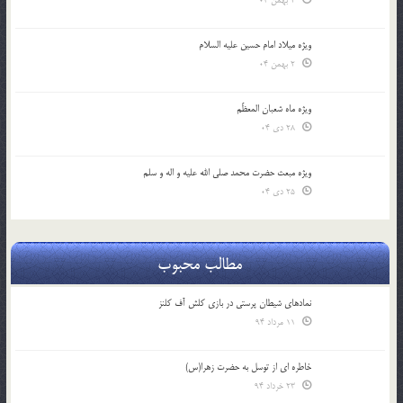
2 بهمن 04
ویژه میلاد امام حسین علیه السلام
2 بهمن 04
ویژه ماه شعبان المعظّم
28 دی 04
ویژه مبعث حضرت محمد صلی الله علیه و اله و سلم
25 دی 04
مطالب محبوب
نمادهای شیطان پرستی در بازی کلش آف کلنز
11 مرداد 94
خاطره ای از توسل به حضرت زهرا(س)
23 خرداد 94