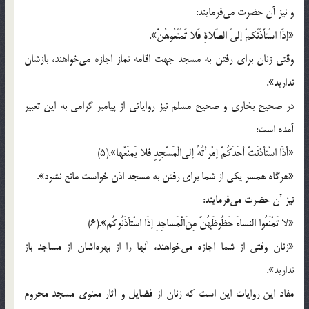
و نیز آن حضرت می‌فرمایند:
«إذَا اسْتأَذَنَکمْ إلیَ الصّلاةِ فَلا تَمْنَعُوهُنَّ».
وقتی زنان برای رفتن به مسجد جهت اقامه نماز اجازه می‌خواهند، بازشان
ندارید».
در صحیح بخاری و صحیح مسلم نیز روایاتی از پیامبر گرامی به این تعبیر
آمده است:
«أذَا اسْتأذنَتْ أحَدَکُمْ إمْرأتُهُ إلی‌الْمَسْجِدِ فلا یَمنَعْها».(5)
«هرگاه همسر یکی از شما برای رفتن به مسجد اذن خواست مانع نشود».
نیز آن حضرت می‌فرمایند:
«لا تَمْنَعُوا النساءَ حَظُوظَهُنَّ مِنَ‌الْمَساجِدِ إذَا اسْتأذَنُوکُم».(6)
«زنان وقتی از شما اجازه می‌خواهند، آنها را از بهره‌اشان از مساجد باز
ندارید».
مفاد این روایات این است که زنان از فضایل و آثار معنوی مسجد محروم