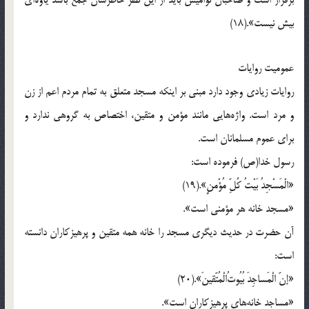
برقرار است و صاحبان نوامیس باید از این نظر خاطرشان جمع باشد یاوه‌ای
بیش نیست».(18)
عمومیت روایات
روایات زیادی وجود دارد مبنی بر اینکه مسجد متعلق به تمام مردم اعم از زن
و مرد است. واژه‌هایی مانند مؤمن و متقین، اختصاص به گروهی ندارد و
برای عموم مسلمانان است.
رسول خدا(ص) فرموده است:
«الْمَسْجِدُ بَیْتُ کُلِّ مُؤْمنٍ».(19)
«مسجد خانه هر مؤمنی است».
آن حضرت در حدیث دیگری مسجد را خانه همه متقین و پرهیزکاران دانسته
است:
«إنّ الْمَساجِدَ بُیُوتُ‌الْمُتّقینَ».(20)
«مساجد خانه‌های پرهیزکاران است».