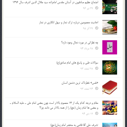
اجتماع عظیم صادقیون در آستان مقدس امامزاده سید جلال الدین اشرف سال 1396
29 تیر 96
احادیث معصومین درباره ترک نماز و سهل انگاری در نماز
29 آذر 95
چه نظراتی در مورد دجال وجود دارد؟
28 مرداد 94
سوالات طبی و پاسخ های امام صادق(ع)
28 اسفند 93
«نفس» خطرناک ترین دشمن انسان
26 اسفند 93
مقام و درجه كدام يك از 14 معصوم بالاتر است چون بعضي امام علي ـ عليه السلام ـ
و بعضي ها امام زمان (عج) را از همه بالاتر مي دانند چرا؟
12 دی 94
تشرف علي آقا قاضي به محضر امام زمان(عج)