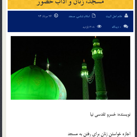
مسجد، زنان و آداب حضور
خادم اهل البیت
اسلام شناسی
,
مسجد
26 مرداد 94
0 دیدگاه
1208بازدید
نويسنده: خسرو تقدسی ‌نیا
اجازه خواستن زنان برای رفتن به مسجد