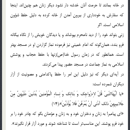
در خانه بمانند تا حرمت آنان خدشه دار نشود دیگر زنان هم چنین‌اند. اینجا
که سفارش به خودداری از بیرون آمدن از خانه کرده به دلیل حفظ شؤون
اسلامی است. اگر
زنی بتواند خود را از دید نامحرم بپوشاند و یا دیدگان خویش را از نگاه بیگانه
فرو بندد، همان‌گونه که امام خمینی نیز فرموده نماز گزاردن او در مسجد بهتر
است. همانطور که در زمان رسول خدا(ص)زنها با حفظ حجاب و پوشش
اسلامی به نماز جماعت در مسجد حضور پیدا می‌کردند.
در آیه‌ای دیگر که نیز دلیل این امر را حفظ پاکدامنی و مصونیت از آزار
دیگران شمرده است:
«یا أیُّهَاالنّبیّ قُلْ لاِءزْواجِک وَ بَناتِک وَ نِساءِ الْمُؤْمنینَ یُدْنینَ عَلَیْهِنَّ مِنْ
جَلابیبِهِنّ ذلک أدْنی أنْ یُعْرَفْنَ فَلا یُؤْذَیْنَ».(14)
«ای پیامبر! به زنان و دختران خود و به زنان و مؤمنان بگو که چادر خود را بر
خود فرو پوشند. این مناسب‌تر است تا شناخته شوند و مورد آزار قرار نگیرند».