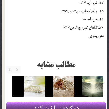
27ـ بقره، آیه 114.
28ـ جامع‌الاحادیث ج4، ص452.
29ـ جن، آیه 18.
30ـ گناهان کبیره ج2، ص414.
منبع:پیام زن
مطالب مشابه
دیدگاهتان را ثبت کنید