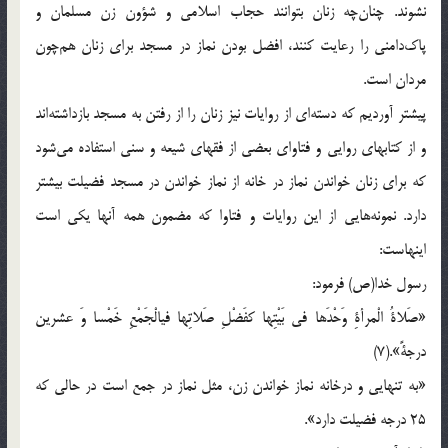
نشوند. چنان‌چه زنان بتوانند حجاب اسلامی و شؤون زن مسلمان و
پاک‌دامنی را رعایت کنند، افضل بودن نماز در مسجد برای زنان هم‌چون
مردان است.
پیشتر آوردیم که دسته‌ای از روایات نیز زنان را از رفتن به مسجد بازداشته‌اند
و از کتابهای روایی و فتاوای بعضی از فقهای شیعه و سنی استفاده می‌شود
که برای زنان خواندن نماز در خانه از نماز خواندن در مسجد فضیلت بیشتر
دارد. نمونه‌هایی از این روایات و فتاوا که مضمون همه آنها یکی است
اینهاست:
رسول خدا(ص) فرمود:
«صَلاةُ الْمرأةِ وَحْدَها فی بَیْتِها کفَضْلِ صَلاتِها فیالْجَمْعِ خَمْسا وَ عشرین
درجةً».(7)
«به تنهایی و درخانه نماز خواندن زن، مثل نماز در جمع است در حالی که
25 درجه فضیلت دارد».