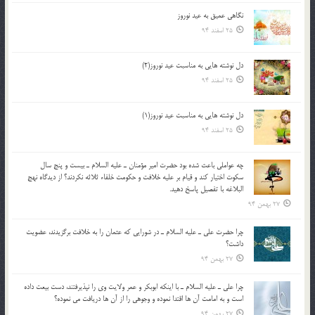
نگاهى عميق به عيد نوروز
25 اسفند 94
دل نوشته هایی به مناسبت عید نوروز(2)
25 اسفند 94
دل نوشته هایی به مناسبت عید نوروز(1)
25 اسفند 94
چه عواملي باعث شده بود حضرت امير مؤمنان ـ عليه السلام ـ بيست و پنج سال
سکوت اختيار کند و قيام بر عليه خلافت و حکومت خلفاء ثلاثه نکردند؟ از ديدگاه نهج
البلاغه با تفصيل پاسخ دهيد.
27 بهمن 94
چرا حضرت علي ـ عليه السلام ـ در شورايي كه عثمان را به خلافت برگزيدند، عضويت
داشت؟
27 بهمن 94
چرا علي ـ عليه السلام ـ با اينكه ابوبكر و عمر ولايت وي را نپذيرفتند، دست بيعت داده
است و به امامت آن ها اقتدا نموده و وجوهي را از آن ها دريافت مي نموده؟
27 بهمن 94