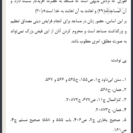
طوری که نزدش بدیهی است که مسجد به حضرت آفریدگار نسبت دارد. وَ
أنّ الْمَساجِدَلِلّهِ(29) و اهانت به آن اهانت به خدا است».(30)
بر این اساس، حضور زنان در مساجد برای انجام فرایض دینی مصداق تعظیم
و بزرگداشت مساجد است و محروم کردن آنان از این فیض بزرگ نمی‌تواند
به صورت مطلق، امری مطلوب باشد.
پی نوشت:
1ـ سنن ابی‌داود ج1، ص155، ح565 و 566 و 567.
2ـ همان، ح568.
3ـ کنزالعمال ج11، ص677، ح20872.
4ـ همان، ح20873.
5ـ صحیح بخاری ج2، ص406، باب 555 و 558؛ صحیح مسلم ج4،
ص161.