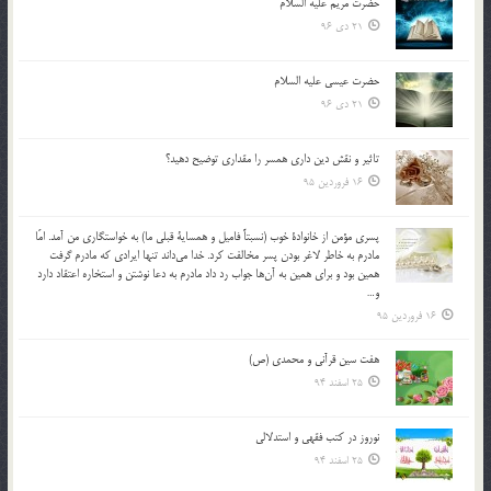
حضرت مریم علیه السلام
21 دی 96
حضرت عیسی علیه السلام
21 دی 96
تاثير و نقش دين داري همسر را مقداري توضيح دهيد؟
16 فروردین 95
پسري مؤمن از خانوادة خوب (نسبتاً فاميل و همساية قبلي ما) به خواستگاري من آمد. امّا
مادرم به خاطر لاغر بودن پسر مخالفت كرد. خدا مي‌داند تنها ايرادي كه مادرم گرفت
همين بود و براي همين به آن‌ها جواب رد داد مادرم به دعا نوشتن و استخاره اعتقاد دارد
و…
16 فروردین 95
هفت سین قرآنی و محمدی (ص)
25 اسفند 94
نوروز در كتب فقهى و استدلالى‏
25 اسفند 94