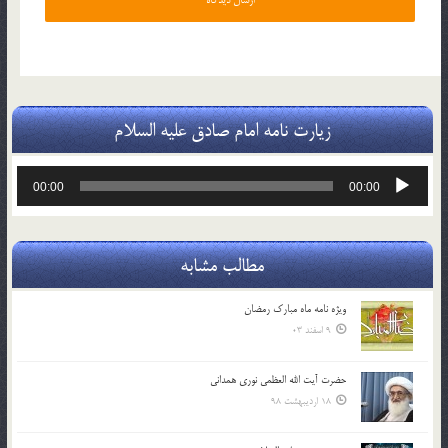
زیارت نامه امام صادق علیه السلام
پخش‌کننده
00:00
00:00
صوت
مطالب مشابه
ویژه نامه ماه مبارک رمضان
9 اسفند 03
حضرت آیت الله العظمی نوری همدانی
18 اردیبهشت 98