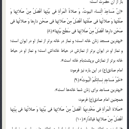
باز از آن حضرت است:
«إنَّ مَساجِدَ الِّنساء البیوتُ، وَ صلاةُ الْمَرأةِ فی بَیْتِها أفْضَلُ مِنْ صَلاتِها وَ
صُفَّتها وَ صلاتُها فی صُفّتها أفْضَلُ مِنْ صَلاتِها فی صَحْنِ دارِها وَ صلاتُها فی
صَحْنِ دارِها أفْضَلُ مِنْ صَلاتِها فی سَطْحِ بَیْتِها».(8)
«بهترین مسجد زنان خانه است؛ و نماز در خانه برتر از نماز او در ایوان است؛
و نماز او در ایوان برتر از نمازش در حیاط خانه‌اش است؛ و نماز او در حیاط
خانه برتر از نمازش برپشت‌بام خانه است».
امام صادق(ع) در این باره نیز فرمود:
«خَیْرُ مَساجِدِ نِسائِکُمْ الْبُیوتُ».(9)
«بهترین مساجد برای زنان شما خانه‌ها است».
همچنین امام صادق(ع) فرمود:
«صَلاة الْمَرأةِ فی مَخْدِعِهَا أفْضلُ مِنْ صَلاتِها فی بَیْتِها وَ صلاتُها فی بِیْتِها
أفْضَلُ مِنْ صلاتِها فیالدّارِ».(10)
«نماز زن در اطاق عقبی(پستو) برتر از نماز او در اطاق جلویی است و نماز او