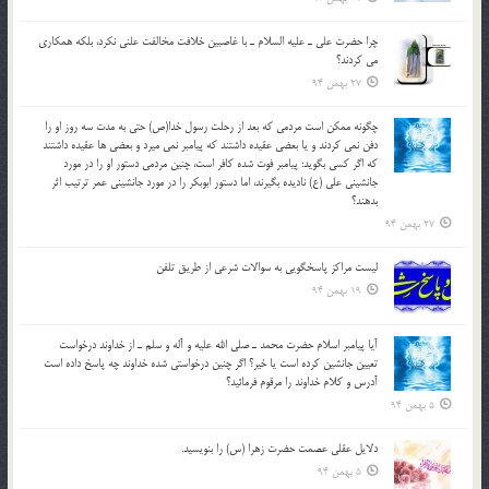
چرا حضرت علي ـ عليه السلام ـ با غاصبين خلافت مخالفت علني نکرد، بلكه همكاري
مي کردند؟
27 بهمن 94
چگونه ممكن است مردمي كه بعد از رحلت رسول خدا(ص) حتی به مدت سه روز او را
دفن نمي كردند و یا بعضي عقيده داشتند كه پيامبر نمي ميرد و بعضي ها عقيده داشتند
كه اگر كسي بگويد: پيامبر فوت شده كافر است، چنین مردمی دستور او را در مورد
جانشيني علي (ع) ناديده بگيرند، اما دستور ابوبكر را در مورد جانشيني عمر ترتیب اثر
بدهند؟
27 بهمن 94
لیست مراکز پاسخگویی به سوالات شرعی از طریق تلفن
19 بهمن 94
آيا پيامبر اسلام حضرت محمد ـ صلي الله عليه و آله و سلم ـ از خداوند درخواست
تعيين جانشين کرده است يا خير؟ اگر چنين درخواستي شده خداوند چه پاسخ داده است
آدرس و کلام خداوند را مرقوم فرمائيد؟
5 بهمن 94
دلايل عقلي عصمت حضرت زهرا (س) را بنويسيد.
5 بهمن 94