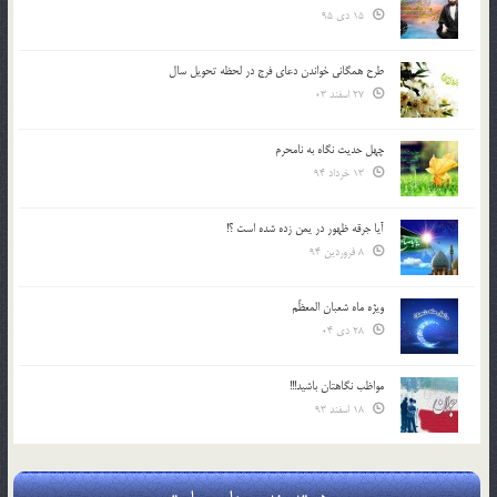
15 دی 95
طرح همگانی خواندن دعای فرج در لحظه تحویل سال
27 اسفند 03
چهل حدیث نگاه به نامحرم
13 خرداد 94
آیا جرقه ظهور در یمن زده شده است ؟!
8 فروردین 94
ویژه ماه شعبان المعظّم
28 دی 04
مواظب نگاهتان باشید!!!
18 اسفند 93