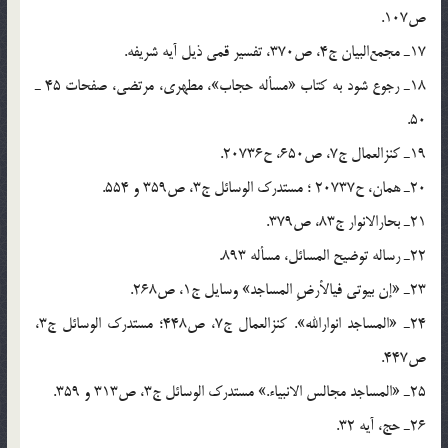
ص107.
17ـ مجمع‌البیان ج4، ص370، تفسیر قمی ذیل آیه شریفه.
18ـ رجوع شود به کتاب «مسأله حجاب»، مطهری، مرتضی، صفحات 45 ـ
50.
19ـ کنزالعمال ج7، ص650، ح20736.
20ـ همان، ح20737 ؛ مستدرک الوسائل ج3، ص359 و 554.
21ـ بحارالانوار ج83، ص379.
22ـ رساله توضیح المسائل، مسأله 893.
23ـ «إن بیوتی فیالأرضِ المساجد» وسایل ج1، ص268.
24ـ «المساجد انوارالله». کنزالعمال ج7، ص448؛ مستدرک الوسائل ج3،
ص447.
25ـ «المساجد مجالس الانبیاء.» مستدرک الوسائل ج3، ص313 و 359.
26ـ حج، آیه 32.