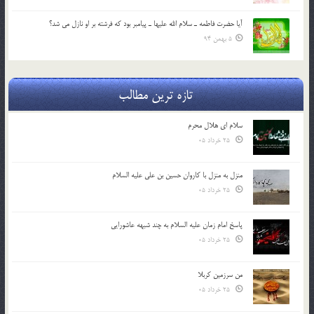
آيا حضرت فاطمه ـ سلام الله عليها ـ پيامبر بود كه فرشته بر او نازل مي شد؟
5 بهمن 94
تازه ترین مطالب
سلام ای هلال محرم
25 خرداد 05
منزل به منزل با کاروان حسین بن علی علیه السلام
25 خرداد 05
پاسخ امام زمان علیه السلام به چند شبهه عاشورایی
25 خرداد 05
من سرزمین کربلا
25 خرداد 05