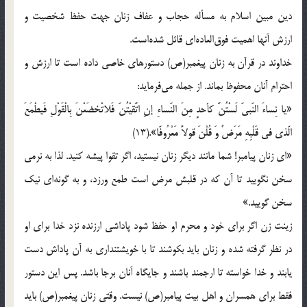
دین مبین اسلام به مسأله حجاب و عفاف زنان جهت حفظ شخصیت و
ارزش آنها اهمیت فوق‌العاده‌ای قائل شده‌است.
خداوند در قرآن به زنان پیغمبر(ص) دستورهای خاصی داده است تا ارزش و
احترام آنان محفوظ بماند. از جمله می‌فرماید:
«یا نِساءَ النّبیّ لَسْتُنَّ کأحدٍ مِنَ النّساءِ إنِ اتَّقیْتُنّ فَلاتْخضَعْنَ بِالْقَوْلِ فَیطْمَعَ
الّذی فی قَلْبِهِ مَرَضٌ وَ قُلْنَ قولاً مَعْرُوفّا».(13)
«ای زنان پیامبر! شما مانند دیگر زنان نیستید، اگر تقوا پیشه کنید. لذا به نرمی
سخن نگویید تا آن که در قلبش مرض است طمع ورزد، و به گونه‌ای نیک
سخن گویید.»
زینت زن اگر برای خود و محرم او حفظ شود پاداشی ارزنده نزد خدا برای او
در نظر گرفته شده و زنان باید بکوشند تا با خویشتنداری به آن پاداش دست
یابند و خدا خواسته تا ارجمند باشند و جایگاه آنان برجا باشد. پس این دستور
فقط برای همسران و اهل بیت پیامبر(ص) نیست. وقتی زنان پیغمبر(ص) باید