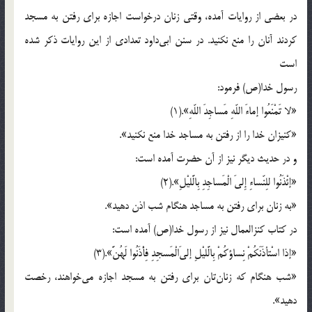
در بعضی از روایات آمده، وقتی زنان درخواست اجازه برای رفتن به مسجد
کردند آنان را منع نکنید. در سنن ابی‌داود تعدادی از این روایات ذکر شده
است
رسول خدا(ص) فرمود:
«لا تَمْنَعُوا إماءَ اللّهِ مَساجِدَ اللّهِ».(1)
«کنیزان خدا را از رفتن به مساجد خدا منع نکنید».
و در حدیث دیگر نیز از آن حضرت آمده است:
«إئْذَنُوا للِنّساءِ إِلیَ الْمَساجِدِ بِالَّلیْلِ».(2)
«به زنان برای رفتن به مساجد هنگام شب اذن دهید».
در کتاب کنزالعمال نیز از رسول خدا(ص) آمده است:
«إذا اسْتأذَنَکُمْ نِساؤکُمْ بِالَّلیْلِ إلیَ‌الْمَسجِدِ فِأْذَنُوا لَهُنَّ».(3)
«شب هنگام که زنان‌تان برای رفتن به مسجد اجازه می‌خواهند، رخصت
دهید».