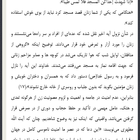
«إذا شَهِدَتْ إحداکُنَّ المسجد فلا تَمَسَّ طیبا».
«هنگامی که یکی از شما زنان قصد مسجد کرد نباید از بوی خوش استفاده
کند».
در شأن نزول آیه اخیر نقل شده که عده‌ای از افراد بر سر راه‌ها می‌نشستند و
زنان را مورد آزار و تعرض خود قرار می‌دادند. توضیح اینکه «گروهی از
منافقان، اوایل شب که هوا تاریک می‌شد در کوچه ها و معابر مزاحم زنانی
که جهت اقامه نماز به مسجد می‌رفتند می‌شدند. خداوند این آیه را نازل
فرمود و به رسول خدا(ص) دستور داد که به همسران و دختران خویش و
زنان مؤمنین بگوید که بدون جلباب و روسری از خانه خارج نشوند».(17)
بنابراین، عدم امنیت در جامعه و اهمیت و لزوم مصونیت زن از هرگونه تعدی
و هتک، عامل مهمی در تأکید بر حفظ حجاب و دوری از در معرض قرار
گرفتن می‌باشد. واقعیتی که اینک نیز به وضوح شاهدیم. چنان که آیت اللّه‌
مطهری می‌نویسد: «این دعا که در عصر ما امنیت ناموسی کامل در جهان