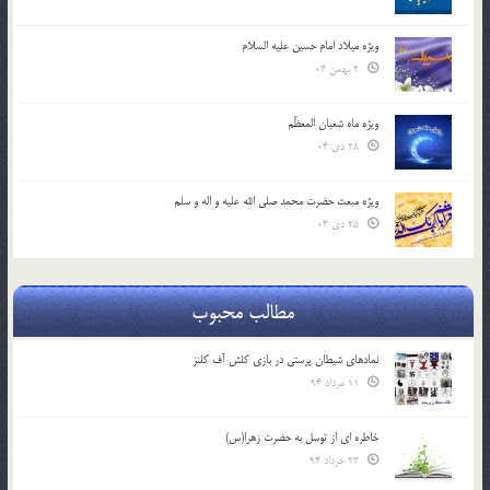
ویژه میلاد امام حسین علیه السلام
2 بهمن 04
ویژه ماه شعبان المعظّم
28 دی 04
ویژه مبعث حضرت محمد صلی الله علیه و اله و سلم
25 دی 04
مطالب محبوب
نمادهای شیطان پرستی در بازی کلش آف کلنز
11 مرداد 94
خاطره ای از توسل به حضرت زهرا(س)
23 خرداد 94