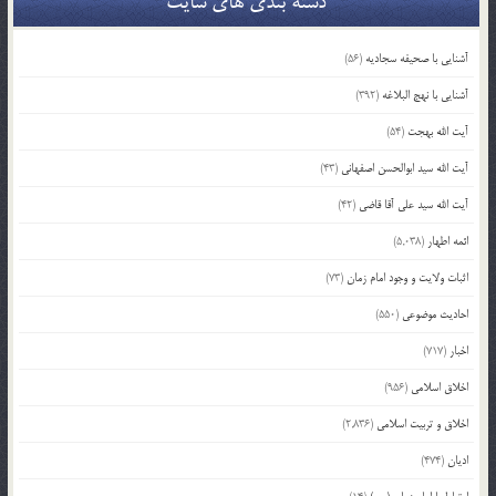
دسته بندی های سایت
آشنایی با صحیفه سجادیه
(56)
آشنایی با نهج البلاغه
(392)
آیت الله بهجت
(54)
آیت الله سید ابوالحسن اصفهانی
(43)
آیت الله سید علی آقا قاضی
(42)
ائمه اطهار
(5,038)
اثبات ولایت و وجود امام زمان
(73)
احادیث موضوعی
(550)
اخبار
(717)
اخلاق اسلامی
(956)
اخلاق و تربیت اسلامی
(2,836)
ادیان
(474)