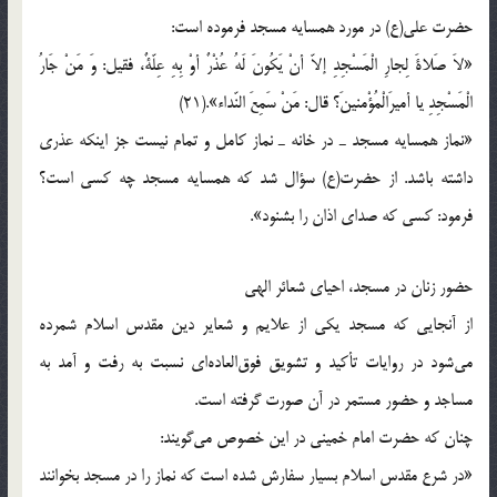
حضرت علی(ع) در مورد همسایه مسجد فرموده است:
«لاَ صَلاةَ لِجارِ الْمَسْجِدِ إلاّ أنْ یَکُونَ لَهُ عُذْرٌ أوْ بِهِ عِلّةٌ، فقیل: وَ مَنْ جَارُ
الْمَسْجِدِ یا أمیرَالْمُؤْمنینَ؟ قال: مَنْ سَمِعَ النّداء».(21)
«نماز همسایه مسجد ـ در خانه ـ نماز کامل و تمام نیست جز اینکه عذری
داشته باشد. از حضرت(ع) سؤال شد که همسایه مسجد چه کسی است؟
فرمود: کسی که صدای اذان را بشنود».
حضور زنان در مسجد، احیای شعائر الهی
از آنجایی که مسجد یکی از علایم و شعایر دین مقدس اسلام شمرده
می‌شود در روایات تأکید و تشویق فوق‌العاده‌ای نسبت به رفت و آمد به
مساجد و حضور مستمر در آن صورت گرفته است.
چنان که حضرت امام خمینی در این خصوص می‌گویند:
«در شرع مقدس اسلام بسیار سفارش شده است که نماز را در مسجد بخوانند