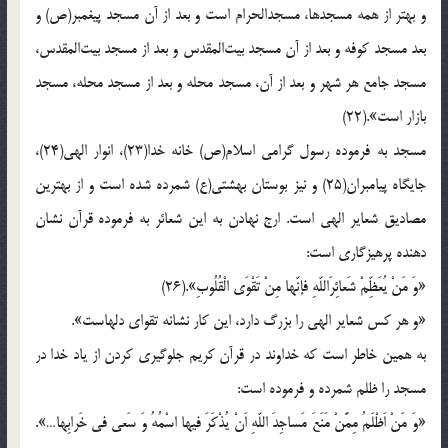
و بهتر از همه مسجدها، مسجدالحرام است و بعد از آن مسجد پیغمبر(ص) و
بعد مسجد کوفه و بعد از آن مسجد بیت‌المقدس و بعد از مسجد بیت‌المقدس،
مسجد جامع هر شهر و بعد از آن، مسجد محله و بعد از مسجد محله، مسجد
بازار است».(22)
مسجد به فرموده رسول گرامی اسلام(ص) خانه خدا(23)، انوار الهی(24)،
جایگاه پیامبران(25) و نیز بوستان بهشتی(ع) شمرده شده است و از بهترین
مصادیق شعایر الهی است. ارج نهادن به این شعائر به فرموده قرآن نشان
دهنده پرهیزگاری است:
«وَ مَنْ یُعَظِّمْ شَعائِرَاللّهِ فإنّها مِنْ تَقْوَی الْقُلُوبِ».(26)
«و هر کس شعایر الهی را بزرگ دارد، این کار نشانه تقوای دلهاست».
به همین خاطر است که خداوند در قرآن کریم جلوگیری کردن از یاد خدا در
مسجد را ظلم شمرده و فرموده است:
«وَ مَنْ اَظْلَمُ مِمَّنْ مَنَعَ مَساجِدَ اللّهِ اَنْ یُذْکَرَ فیها اسْمُهُ وَ سَعی فی خَرابِها…».