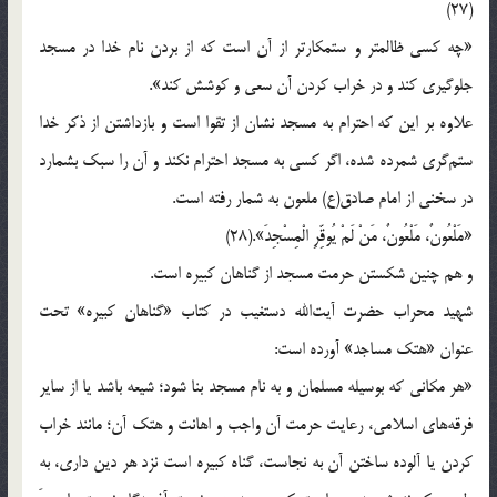
(27)
«چه کسی ظالمتر و ستمکارتر از آن است که از بردن نام خدا در مسجد
جلوگیری کند و در خراب کردن آن سعی و کوشش کند».
علاوه بر این که احترام به مسجد نشان از تقوا است و بازداشتن از ذکر خدا
ستم‌گری شمرده شده، اگر کسی به مسجد احترام نکند و آن را سبک بشمارد
در سخنی از امام صادق(ع) ملعون به شمار رفته است.
«مَلْعُونٌ، مَلْعُونٌ، مَنْ لَمْ یُوقِّرِ الْمِسْجِدَ».(28)
و هم چنین شکستن حرمت مسجد از گناهان کبیره است.
شهید محراب حضرت آیت‌الله دستغیب در کتاب «گناهان کبیره» تحت
عنوان «هتک مساجد» آورده است:
«هر مکانی که بوسیله مسلمان و به نام مسجد بنا شود؛ شیعه باشد یا از سایر
فرقه‌های اسلامی، رعایت حرمت آن واجب و اهانت و هتک آن؛ مانند خراب
کردن یا آلوده ساختن آن به نجاست، گناه کبیره است نزد هر دین داری، به