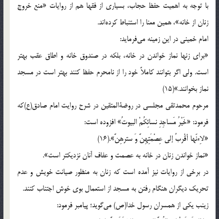
با توجه به اهمیت حفظ حجاب، بسیاری از فقها هم از روایات «منع خروج
زنان از خانه»، همین معنا را استنباط کرده‌اند.
امام خمینی در این زمینه می‌فرماید:
«برای زنها نماز خواندن در خانه، بلکه در صندوق خانه و اطاق عقب بهتر
است. ولی اگر بتوانند کاملاً خود را از نامحرم حفظ کنند بهتر است در مسجد
نماز بخوانند.»(15)
مرحوم محمدتقی مجلسی در روضة‌المتقین در شرح روایت امام صادق(ع)که
فرمود: «خَیْرُ مَساجِدِ نسائِکُمْ البیوتُ» افزوده است:
«لاِءنّها أقْربُ إلی عِصْمَتِهِنَّ وَ سترهِنَّ».(16)
«نماز خواندن زنان در خانه به عصمت و عفاف آنان نزدیکتر است».
در برخی از روایات نیز آمده است که زنان به منظور صیانت خویش و عدم
تحریک دیگران هنگام رفتن به مسجد از استعمال بوی خوش اجتناب کنند.
زینب یکی از همسران رسول خدا(ص) می‌گوید؛ پیامبر فرمود: