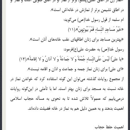
در اطاق نشیمن برتر از نمازش در خانه‌اش است».
ام سلمه از قول رسول خدا(ص) می‌گوید:
«خَیْرُ مَساجِدِ النِّساءِ قَعْرُ بُیُوتِهِنَّ».(11)
«بهترین مساجد برای زنان اطاقهای عقب خانه‌های آنان است».
رسول خدا(ص) به حضرت علی(ع)فرمود:
«یا علیّ! لَیْسَ عَلَی‌النِّساءِ جُمْعَةٌ وَ لا جَماعَةٌ وَ لا أذانٌ وَ لا إقامةٌ».(12)
«ای علی! برای زنان نماز جمعه و جماعت و اذان و اقامه نیست».
از مجموع روایات گذشته می‌توان این گونه استفاده کرد که خواندن نماز در
خانه نسبت به مسجد برای زنان بهتر است. اما با تأملی در این‌گونه روایات
درمی‌یابیم که معمولاً تلاش شده تا به نحوی به مسأله حجاب اسلامی
اهمیت بدهند و به همین دلیل هم به نماز در خانه فضیلت داده‌اند.
اهمیت حفظ حجاب