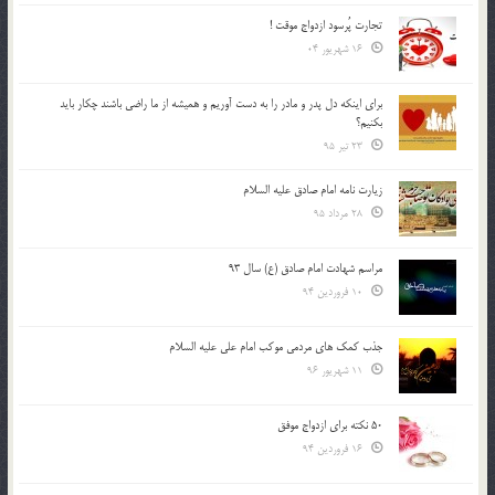
تجارت پُرسود ازدواج موقت !
16 شهریور 04
براي اينكه دل پدر و مادر را به دست آوريم و هميشه از ما راضي باشند چكار بايد
بكنيم؟
23 تیر 95
زیارت نامه امام صادق علیه السلام
28 مرداد 95
مراسم شهادت امام صادق (ع) سال 93
10 فروردین 94
جذب کمک های مردمی موکب امام علی علیه السلام
11 شهریور 96
50 نکته برای ازدواج موفق
16 فروردین 94