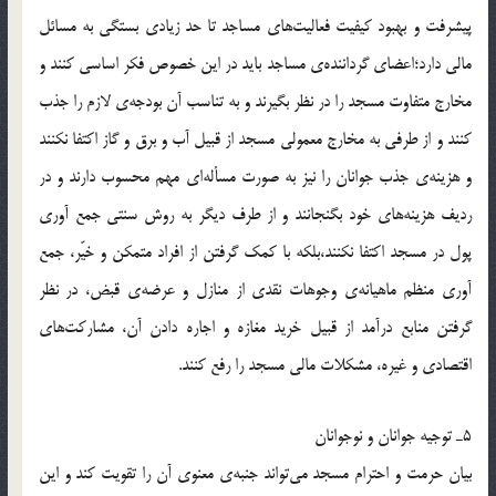
پيشرفت و بهبود كيفيت فعاليت‌هاي مساجد تا حد زيادي بستگي به مسائل
مالي دارد؛‌اعضاي گرداننده‌ي مساجد بايد در اين خصوص فكر اساسي كنند و
مخارج متفاوت مسجد را در نظر بگيرند و به تناسب آن بودجه‌ي لازم را جذب
كنند و از طرفي به مخارج معمولي مسجد از قبيل آب و برق و گاز اكتفا نكنند
و هزينه‌ي جذب جوانان را نيز به صورت مسأله‌اي مهم محسوب دارند و در
رديف هزينه‌هاي خود بگنجانند و از طرف ديگر به روش سنتي جمع آوري
پول در مسجد اكتفا نكنند،‌بلكه با كمك گرفتن از افراد متمكن و خيّر، جمع
آوري منظم ماهيانه‌ي وجوهات نقدي از منازل و عرضه‌ي قبض، در نظر
گرفتن منابع در‌آمد از قبيل خريد مغازه و اجاره دادن آن،‌ مشاركت‌هاي
اقتصادي و غيره، مشكلات مالي مسجد را رفع كنند.
5ـ توجيه جوانان و نوجوانان
بيان حرمت و احترام مسجد مي‌تواند جنبه‌ي معنوي آن را تقويت كند و اين