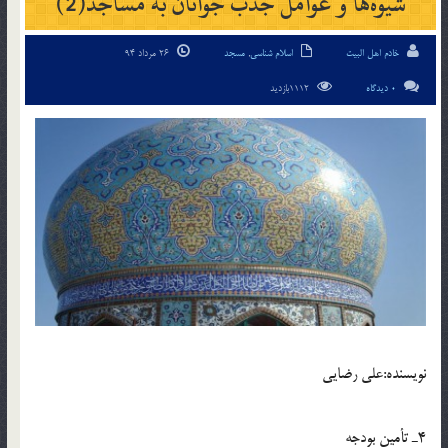
شيوه‌ها و عوامل جذب جوانان به مساجد(2)
خادم اهل البیت
اسلام شناسی
,
مسجد
26 مرداد 94
0 دیدگاه
1112بازدید
نويسنده:علي رضايي
4ـ تأمين بودجه