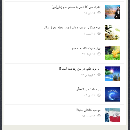
تشرف علي آقا قاضي به محضر امام زمان(عج)
15 دی 95
طرح همگانی خواندن دعای فرج در لحظه تحویل سال
27 اسفند 03
چهل حدیث نگاه به نامحرم
13 خرداد 94
آیا جرقه ظهور در یمن زده شده است ؟!
8 فروردین 94
ویژه ماه شعبان المعظّم
28 دی 04
مواظب نگاهتان باشید!!!
18 اسفند 93