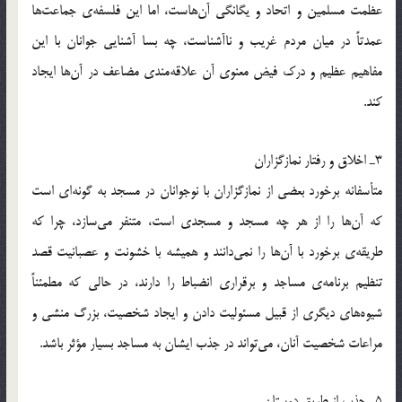
عظمت مسلمين و اتحاد و يگانگي آن‌هاست، اما اين فلسفه‌ي جماعت‌ها
عمدتاً در ميان مردم غريب و نا‌آشناست، چه بسا آشنايي جوانان با اين
مفاهيم عظيم و درك فيض معنوي آن علاقه‌مندي مضاعف در آن‌ها ايجاد
كند.
3ـ اخلاق و رفتار نمازگزاران
متأسفانه برخورد بعضي از نمازگزاران با نوجوانان در مسجد به گونه‌اي است
كه آن‌ها را از هر چه مسجد و مسجدي است، ‌متنفر مي‌سازد، چرا كه
طريقه‌ي برخورد با آن‌ها را نمي‌دانند و هميشه با خشونت و عصبانيت قصد
تنظيم برنامه‌ي مساجد و برقراري انضباط را دارند، در حالي كه مطمئناً
شيوه‌هاي ديگري از قبيل مسئوليت دادن و ايجاد شخصيت، بزرگ منشي و
مراعات شخصيت آنان، مي‌تواند در جذب ايشان به مساجد بسيار مؤثر باشد.
5ـ جذب از طريق دوستان