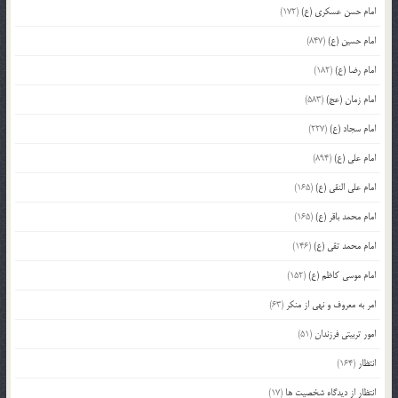
امام حسن عسکری (ع)
(172)
امام حسین (ع)
(847)
امام رضا (ع)
(182)
امام زمان (عج)
(583)
امام سجاد (ع)
(227)
امام علی (ع)
(894)
امام علی النقی (ع)
(165)
امام محمد باقر (ع)
(165)
امام محمد تقی (ع)
(146)
امام موسی کاظم (ع)
(152)
امر به معروف و نهی از منکر
(63)
امور تربیتی فرزندان
(51)
انتظار
(164)
انتظار از دیدگاه شخصیت ها
(17)