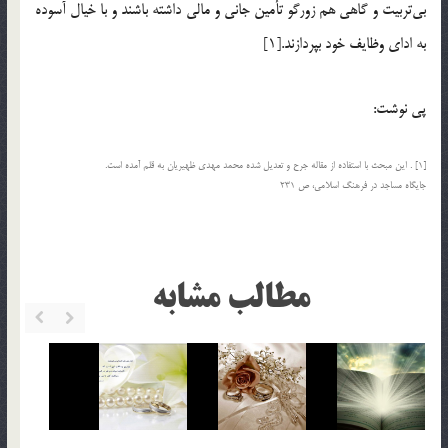
بي‌‌تربيت و گاهي هم زورگو تأمين جاني و مالي داشته باشند و با خيال آسوده
به اداي وظايف خود بپردازند.[1]
پی نوشت:
[1] . اين مبحث با استفاده از مقاله جرح و تعديل شده محمد مهدي ظهيريان به قلم آمده است.
جايگاه مساجد در فرهنگ اسلامي، ص 231
مطالب مشابه