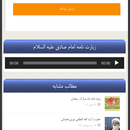
زیارت نامه امام صادق علیه السلام
پخش‌کننده
00:00
00:00
صوت
مطالب مشابه
ویژه نامه ماه مبارک رمضان
9 اسفند 03
حضرت آیت الله العظمی نوری همدانی
18 اردیبهشت 98