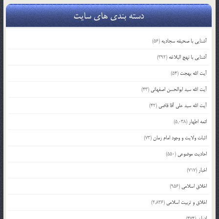
دسته بندی های سایت
آشنایی با صحیفه سجادیه
(56)
آشنایی با نهج البلاغه
(392)
آیت الله بهجت
(54)
آیت الله سید ابوالحسن اصفهانی
(43)
آیت الله سید علی آقا قاضی
(42)
ائمه اطهار
(5,038)
اثبات ولایت و وجود امام زمان
(73)
احادیث موضوعی
(550)
اخبار
(717)
اخلاق اسلامی
(956)
اخلاق و تربیت اسلامی
(2,836)
ادیان
(474)