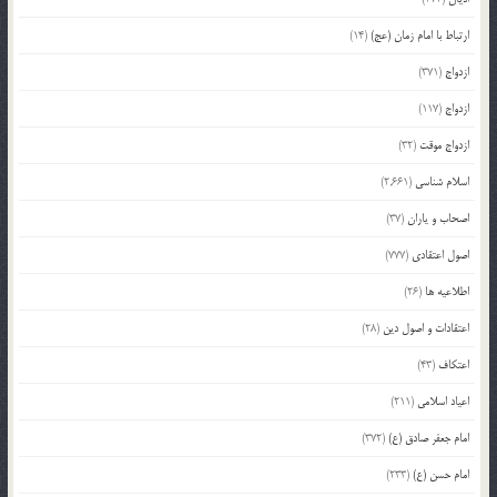
ارتباط با امام زمان (عج)
(14)
ازدواج
(371)
ازدواج
(117)
ازدواج موقت
(32)
اسلام شناسی
(2,661)
اصحاب و یاران
(37)
اصول اعتقادی
(777)
اطلاعیه ها
(26)
اعتقادات و اصول دین
(28)
اعتکاف
(43)
اعیاد اسلامی
(211)
امام جعفر صادق (ع)
(372)
امام حسن (ع)
(233)