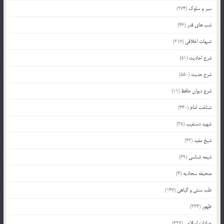
سیر و سلوک
(274)
شب های قدر
(46)
شبهات اخلاقی
(217)
شرح احادیث
(51)
شرح حدیث
(550)
شرح دیوان حافظ
(11)
شناخت امام
(440)
شهید دستغیب
(38)
شیخ مفید
(42)
شیعه شناسی
(69)
صحیفه سجادیه
(4)
طب سنتی و گیاهی
(147)
ظهور
(334)
عبادات اسلامی
(627)