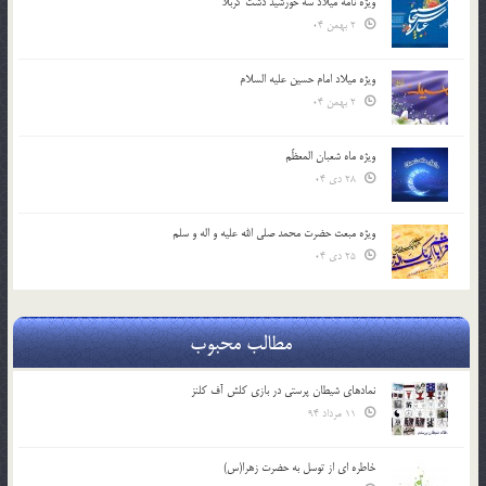
ویژه نامه میلاد سه خورشید دشت کربلا
2 بهمن 04
ویژه میلاد امام حسین علیه السلام
2 بهمن 04
ویژه ماه شعبان المعظّم
28 دی 04
ویژه مبعث حضرت محمد صلی الله علیه و اله و سلم
25 دی 04
مطالب محبوب
نمادهای شیطان پرستی در بازی کلش آف کلنز
11 مرداد 94
خاطره ای از توسل به حضرت زهرا(س)