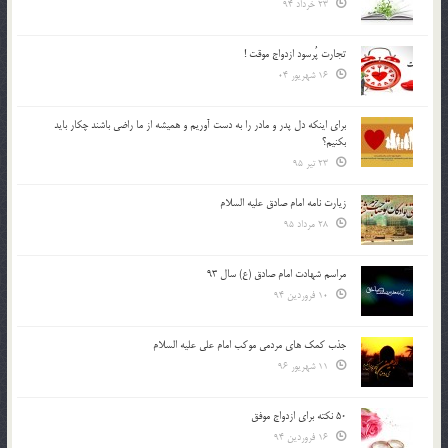
23 خرداد 94
تجارت پُرسود ازدواج موقت !
16 شهریور 04
براي اينكه دل پدر و مادر را به دست آوريم و هميشه از ما راضي باشند چكار بايد
بكنيم؟
23 تیر 95
زیارت نامه امام صادق علیه السلام
28 مرداد 95
مراسم شهادت امام صادق (ع) سال 93
10 فروردین 94
جذب کمک های مردمی موکب امام علی علیه السلام
11 شهریور 96
50 نکته برای ازدواج موفق
16 فروردین 94