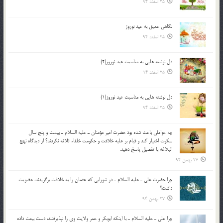
25 اسفند 94
نگاهى عميق به عيد نوروز
25 اسفند 94
دل نوشته هایی به مناسبت عید نوروز(2)
25 اسفند 94
دل نوشته هایی به مناسبت عید نوروز(1)
25 اسفند 94
چه عواملي باعث شده بود حضرت امير مؤمنان ـ عليه السلام ـ بيست و پنج سال
سکوت اختيار کند و قيام بر عليه خلافت و حکومت خلفاء ثلاثه نکردند؟ از ديدگاه نهج
البلاغه با تفصيل پاسخ دهيد.
27 بهمن 94
چرا حضرت علي ـ عليه السلام ـ در شورايي كه عثمان را به خلافت برگزيدند، عضويت
داشت؟
27 بهمن 94
چرا علي ـ عليه السلام ـ با اينكه ابوبكر و عمر ولايت وي را نپذيرفتند، دست بيعت داده