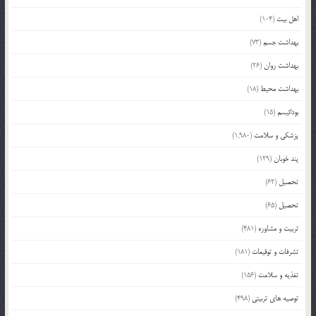
اهل بیت
(104)
بهداشت جسم
(73)
بهداشت روان
(26)
بهداشت محیط
(18)
بودائیسم
(15)
پزشکی و سلامت
(1,980)
پند خوبان
(129)
تحصیل
(62)
تحصیل
(65)
تربیت و مشاوره
(481)
تشرفات و توقیعات
(181)
تغذیه و سلامت
(156)
توصیه های تربیتی
(498)