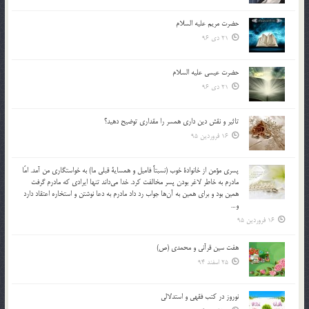
حضرت مریم علیه السلام
21 دی 96
حضرت عیسی علیه السلام
21 دی 96
تاثير و نقش دين داري همسر را مقداري توضيح دهيد؟
16 فروردین 95
پسري مؤمن از خانوادة خوب (نسبتاً فاميل و همساية قبلي ما) به خواستگاري من آمد. امّا
مادرم به خاطر لاغر بودن پسر مخالفت كرد. خدا مي‌داند تنها ايرادي كه مادرم گرفت
همين بود و براي همين به آن‌ها جواب رد داد مادرم به دعا نوشتن و استخاره اعتقاد دارد
و…
16 فروردین 95
هفت سین قرآنی و محمدی (ص)
25 اسفند 94
نوروز در كتب فقهى و استدلالى‏