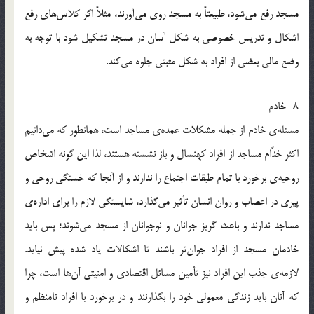
مسجد رفع مي‌شود، طبيعتاً به مسجد روي مي‌آورند، ‌مثلاً اگر كلاس‌هاي رفع
اشكال و تدريس خصوصي به شكل آسان در مسجد تشكيل شود با توجه به
وضع مالي بعضي از افراد به شكل مثبتي جلوه مي‌كند.
8ـ خادم
مسئله‌ي خادم از جمله مشكلات عمده‌ي‌ مساجد است، همانطور كه مي‌دانيم
اكثر خدّام مساجد از افراد كهنسال و باز نشسته هستند، ‌لذا اين گونه اشخاص
روحيه‌ي برخورد با تمام طبقات اجتماع را ندارند و از آنجا كه خستگي روحي و
پيري در اعصاب و روان انسان تأثير مي‌گذارد، شايستگي لازم را براي اداره‌ي
مساجد ندارند و باعث گريز جوانان و نوجوانان از مسجد مي‌شوند؛ پس بايد
خادمان مسجد از افراد جوان‌تر باشند تا اشكالات ياد شده پيش نيايد.
لازمه‌ي جذب اين افراد نيز تأمين مسائل اقتصادي و امنيتي آن‌ها است، چرا
كه آنان بايد زندگي معمولي خود را بگذارنند و در برخورد با افراد نامنظم و