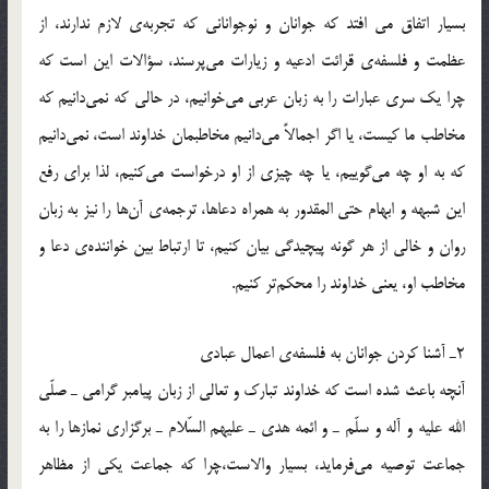
بسيار اتفاق مي افتد كه جوانان و نوجواناني كه تجربه‌ي لازم ندارند، از
عظمت و فلسفه‌ي قرائت ادعيه و زيارات مي‌پرسند، سؤالات اين است كه
چرا يك سري عبارات را به زبان عربي مي‌خوانيم، در حالي كه نمي‌دانيم كه
مخاطب ما كيست، يا اگر اجمالاً مي‌دانيم مخاطبمان خداوند است، نمي‌دانيم
كه به او چه مي‌گوييم، ‌يا چه چيزي از او درخواست مي‌كنيم، لذا براي رفع
اين شبهه و ابهام حتي المقدور به همراه دعاها، ترجمه‌ي آن‌ها را نيز به زبان
روان و خالي از هر گونه پيچيدگي بيان كنيم، تا ارتباط بين خواننده‌ي دعا و
مخاطب او،‌ يعني خداوند را محكم‌تر كنيم.
2ـ‌ آشنا كردن جوانان به فلسفه‌ي اعمال عبادي
آنچه باعث شده است كه خداوند تبارك و تعالي از زبان پيامبر گرامي ـ صلّي
الله عليه و آله و سلّم ـ و ائمه هدي ـ عليهم السّلام ـ برگزاري نماز‌ها را به
جماعت توصيه مي‌فرمايد، بسيار والاست،‌چرا كه جماعت يكي از مظاهر