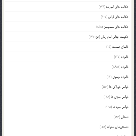
حکایت های آموزنده
(749)
حکایت های قرآنی
(107)
حکایت های معصومین
(838)
حکومت جهانی امام زمان (عج)
(24)
خاندان عصمت
(15)
خانواده
(227)
خانواده
(2,682)
خانواده مهدوی
(22)
خواص خوراکی ها
(550)
خواص سبزی ها
(228)
خواص میوه ها
(308)
داستان
(146)
دانستنی‌های خانواده
(357)