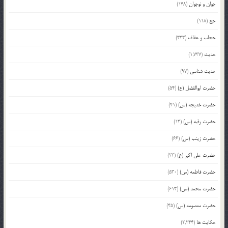
جوان و نوجوان
(148)
حج
(118)
حجاب و عفاف
(333)
حدیث
(1,737)
حدیث شناسی
(97)
حضرت ابوالفضل (ع)
(54)
حضرت خدیجه (س)
(41)
حضرت رقیه (س)
(13)
حضرت زینب (س)
(66)
حضرت علی اکبر (ع)
(23)
حضرت فاطمه (س)
(530)
حضرت محمد (ص)
(613)
حضرت معصومه (س)
(45)
حکایت ها
(2,244)