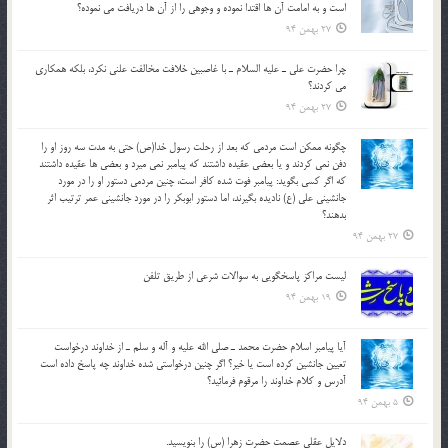
است و به امامت آن ها اقتدا نموده و وجوهي را از آن ها دريافت مي نموده؟
27 بهمن 94
چرا حضرت علي ـ عليه السلام ـ با غاصبين خلافت مخالفت علني نکرد، بلكه همكاري
مي کردند؟
27 بهمن 94
چگونه ممكن است مردمي كه بعد از رحلت رسول خدا(ص) حتی به مدت سه روز او را
دفن نمي كردند و یا بعضي عقيده داشتند كه پيامبر نمي ميرد و بعضي ها عقيده داشتند
كه اگر كسي بگويد: پيامبر فوت شده كافر است، چنین مردمی دستور او را در مورد
جانشيني علي (ع) ناديده بگيرند، اما دستور ابوبكر را در مورد جانشيني عمر ترتیب اثر
بدهند؟
27 بهمن 94
لیست مراکز پاسخگویی به سوالات شرعی از طریق تلفن
19 بهمن 94
آيا پيامبر اسلام حضرت محمد ـ صلي الله عليه و آله و سلم ـ از خداوند درخواست
تعيين جانشين کرده است يا خير؟ اگر چنين درخواستي شده خداوند چه پاسخ داده است
آدرس و کلام خداوند را مرقوم فرمائيد؟
5 بهمن 94
دلايل عقلي عصمت حضرت زهرا (س) را بنويسيد.