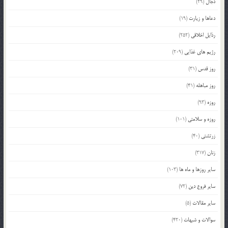
دجال
(29)
دعاها و زیارت
(19)
رذایل اخلاقی
(252)
رژیم های غذایی
(209)
روز قدس
(31)
روز مباهله
(41)
روزه
(93)
روزه و سلامتی
(101)
زرتشتی
(40)
زنان
(317)
سایر روزها و ماه ها
(103)
سایر فروع دین
(72)
سایر مقالات
(5)
سوالات و شبهات
(420)