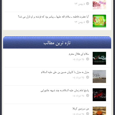
5 بهمن 94
آيا حضرت فاطمه ـ سلام الله عليها ـ پيامبر بود كه فرشته بر او نازل مي شد؟
5 بهمن 94
تازه ترین مطالب
سلام ای هلال محرم
25 خرداد 05
منزل به منزل با کاروان حسین بن علی علیه السلام
25 خرداد 05
پاسخ امام زمان علیه السلام به چند شبهه عاشورایی
25 خرداد 05
من سرزمین کربلا
25 خرداد 05