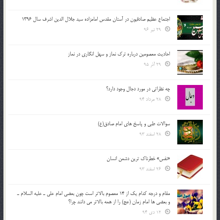
اجتماع عظیم صادقیون در آستان مقدس امامزاده سید جلال الدین اشرف سال 1396
29 تیر 96
احادیث معصومین درباره ترک نماز و سهل انگاری در نماز
29 آذر 95
چه نظراتی در مورد دجال وجود دارد؟
28 مرداد 94
سوالات طبی و پاسخ های امام صادق(ع)
28 اسفند 93
«نفس» خطرناک ترین دشمن انسان
26 اسفند 93
مقام و درجه كدام يك از 14 معصوم بالاتر است چون بعضي امام علي ـ عليه السلام ـ
و بعضي ها امام زمان (عج) را از همه بالاتر مي دانند چرا؟
12 دی 94