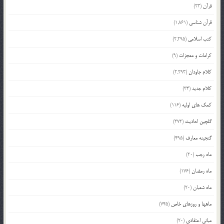
قرآن
(23)
قرآن شناسی
(1,861)
کتب اسلامی
(2,295)
کرامات و معجزات
(9)
کلام جاودان
(2,293)
کلام جدید
(34)
کمک های اولیه
(116)
گلچین احادیث
(372)
گنجینه معارف
(495)
ماه رجب
(20)
ماه رمضان
(176)
ماه شعبان
(20)
ماهها و روزهای خاص
(745)
مبانی اعتقادی
(20)