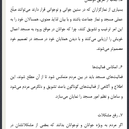
بسياري از نمازگزاران كه در سنين جواني و نوجواني قرار دارند مي‌توانند مبلّغ
عملي مسجد و نماز جماعت باشند و با بيان لذايذ معنوي، همسالان خود را به
اين امر ترغيب و تشويق كنند، چرا كه جوانان در موقع ورود به مسجد اعمال
خويش را ارزيابي مي‌كنند و با ديدن همتايان خود در مسجد در تصميم خود
مصمم‌تر مي‌شوند.
6ـ انعكاس فعاليت‌ها
فعاليت‌هاي مسجد بايد در بين مردم منعكس شود تا از آن مطلع شوند، اين
اطلاع و آگاهي از فعاليت‌هاي گوناگون باعث تشويق و دلگرمي مردم مي‌شود
و سامان و نظم امور مسجد را نمايان مي‌سازد.
7ـ رفع مشكلات
اگر مردم به ويژه جوانان و نوجوانان بدانند كه بعضي از مشكلاتشان در