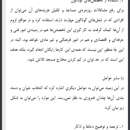
7ـ‌ استفاده از تخصص‌هاي گوناگون
براي رفع مشكلات روزمره‌ي مساجد و تقليل هزينه‌‌هاي آن مي‌توان از
افرادي كه در شغل‌هاي گوناگون مهارت دارند، استفاده كرد و در مواقع لزوم
از آن‌ها كمك گرفت. به كار گيري اين تخصص‌ها هم در زمينه‌ي امور فني و
حرفه‌اي و اقتصادي و هم در امور فرهنگي و غير مادي خواهد بود. البته در
اين جا منظور اين نيست كه همه‌ي اين كارها رايگان انجام گيرد، بلكه هدف
اين است كه در حد توان در كم كردن مخارج مسجد تلاش شود.
د) ساير عوامل
در اين زمينه مي‌توان به عوامل ديگري اشاره كرد كه انتخاب عنوان و دسته
‌بندي آن‌ها چندان ضروري به نظر نمي‌رسد، اين موارد را مي‌توان به شكل
زير بيان كرد:
1ـ ترجمه و توضيح دعا‌ها و اذكار