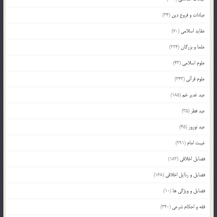
عبادات و فروع دین
(34)
عقاید اسلامی
(70)
علما و بزرگان
(224)
علوم اسلامی
(43)
علوم قرآنی
(343)
عید غدیر خم
(185)
عید فطر
(35)
عید نوروز
(45)
غیبت امام
(291)
فضایل اخلاقی
(183)
فضایل و رذایل اخلاقی
(168)
فضایل و ویژگی ها
(10)
فقه و احکام شرعی
(340)