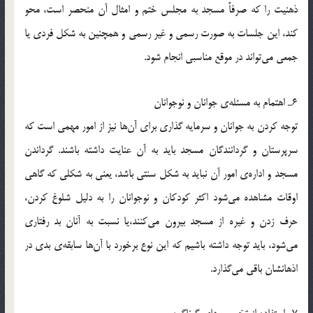
ذهنيت را كه صرفاً مسجد به مجلس ختم و امثال آن منحصر است، محو
كند، اين جلسات به صورت رسمي و غير رسمي و همچنين به شكل فردي يا
جمعي مي‌‌تواند در موقع مناسبي انجام شود.
6ـ اهتمام به مسئله‌ي جوانان و نوجوانان
توجه كردن به جوانان و سرمايه گذاري براي آن‌‌ها نيز از امور مهمي است كه
سرپرستان و گردانندگان مسجد بايد به آن عنايت داشته باشند. گرداندن
مسجد و اداره‌ي‌ امور آن نبايد به شكل سنتي باشد، يعني به شكلي كه گاهي
اوقات مشاهده مي‌شود اكثر كودكان و نوجوانان را به دليل شلوغ كردن،
حرف زدن و غيره از مسجد بيرون مي‌كنند،‌يا نسبت به آنان بد رفتاري
مي‌شود، بايد توجه داشته باشيم كه اين نوع برخورد با آن‌ها سابقه‌ي بدي در
اذهانشان باقي مي‌گذارد.