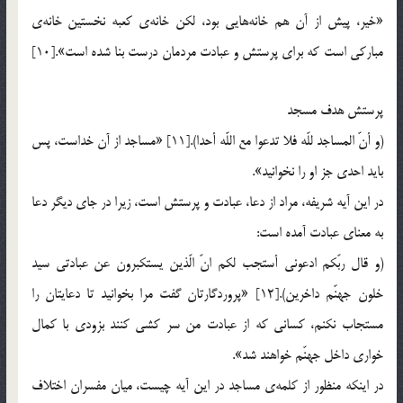
«خير، پيش از آن هم خانه‌هايي بود، لكن خانه‎ي كعبه نخستين خانه‎ي
مباركي است كه براي پرستش و عبادت مردمان درست بنا شده است».[10]
پرستش هدف مسجد
(و أنّ المساجد للّه فلا تدعوا مع اللّه أحدا).[11] «مساجد از آن خداست، پس
بايد احدي جز او را نخوانيد».
در اين آيه شريفه، مراد از دعا، عبادت و پرستش است، زيرا در جاي ديگر دعا
به معناي عبادت آمده است:
(و قال ربّكم ادعوني أستجب لكم انّ الّذين يستكبرون عن عبادتي سيد
خلون جهنّم داخرين).[12] «پروردگارتان گفت مرا بخوانيد تا دعايتان را
مستجاب نكنم، كساني كه از عبادت من سر كشي كنند بزودي با كمال
خواري داخل جهنّم خواهند شد».
در اينكه منظور از كلمه‎ي مساجد در اين آيه چيست، ميان مفسران اختلاف