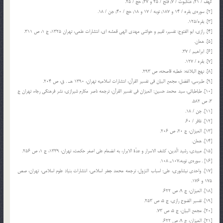
كهف / 21; عنكبوت / 7; فتح / 25 و 27; حج / 25.
[2]. سوره‎ي بقره / 14 و 187; توبه / 17 و 18; حج / 40; جن / 18.
[3]. بقره/125.
[4]. رازي، ابو الفتوح: تفسير، لقيم و حواشي مهدي الهي قمشه اي، انتشارات علمي، تهران 1325، ج 1، ص 311.
[5]. همان.
[6]. ابراهيم / 37.
[7]. بقره / 127.
[8]. نهج البلاغه: خطبه قاصحه، ص 293.
[9]. طبرسي، الفضل، مجمع البيان في تفسير القرآن، انتشارات اسلاميه تهران، 1390 هـ . ق، ص 204.
[10]. طباطبائي، سيد محمد حسين: الميزان في تفسير القرآن، ترجمه ناصر مكارم شيرازي، نشر فرهنگي رجاء، تهران ج
3، ص 582.
[11]. جن / 18.
[12]. غافر / 60.
[13]. الميزان، ج 20، ص 206.
[14]. همان.
[15]. مبيدي، رشيد الّدين، كشف الاسرار و عدّة الابرار، به انضمام علي اصغر حكمت، تهران، 1339، ج 1، ص 256.
[16] . سوره‎ي توبه،107ـ 108.
[17]. واحدي نيشابوري، علي: اسباب النزول، ترجمه محمد جعفر اسلامي، انتشارات بنياد علوم اسلامي، تهران، صص
175 و 176.
[18]. الميزان، ج 9، ص 622.
[19]. تفسير الضوح رازي، ج 5، ص 253.
[20]. مجمع البيان، ج 5، ص 73.
[21]. الميزان، ج 9، ص 622.