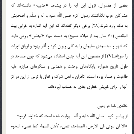
بعضي از مفسران، نزول اين آيه را در پيشامد «حديبيه» دانسته‌اند كه
مشركان عرب نگذاشتند رسول اكرم صلي اللّه عليه و آله و سلّم و اصحابش
به مكه وارد شوند.[28] برخي ديگر گفته‌اند كه اين آيه اشاره به خرابي بيت
المقدس (70 سال بعد از ميلاد مسيح) به دست سپاه «تيطس» رومي دارد،
كه شهر و مجسمه‎ي سليمان را به كلي ويران كرد و آثار يهود و اوراق تورات
را سوزاند.[29] از مضمون اين آيه چنين استفاده مي‌شود كه چون مساجد در
طول تاريخ همواره پايگاه‌هاي وحدت و همدلي و سنگرهاي مبارزه عليه
طاغوت و فساد بوده است، كافران و اهل شرك و نفاق با ترس از اين مراكز
آنها را براي خويش خطري جدي به حساب آورده‌اند.
خانه‌ي خدا در زمين
از پيامبر اكرم- صلي اللّه عليه و آله- روايت شده است كه خداوند فرمود:
«الا ان بيوتي في الارض، المساجد، تضيء لأهل السماء كما تضيء النجوم