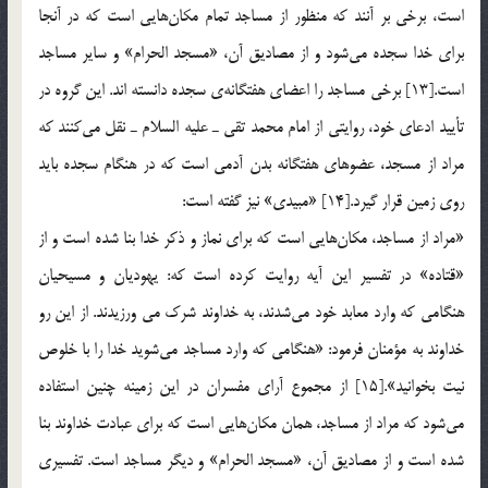
است، برخي بر آنند كه منظور از مساجد تمام مكان‌هايي است كه در آنجا
براي خدا سجده مي‌شود و از مصاديق آن، «مسجد الحرام» و ساير مساجد
است.[13] برخي مساجد را اعضاي هفتگانه‎ي سجده دانسته اند. اين گروه در
تأييد ادعاي خود، روايتي از امام محمد تقي ـ عليه السلام ـ نقل مي‌كنند كه
مراد از مسجد، عضوهاي هفتگانه بدن آدمي است كه در هنگام سجده بايد
روي زمين قرار گيرد.[14] «مبيدي» نيز گفته است:
«مراد از مساجد، مكان‌هايي است كه براي نماز و ذكر خدا بنا شده است و از
«قتاده» در تفسير اين آيه روايت كرده است كه: يهوديان و مسيحيان
هنگامي كه وارد معابد خود مي‌شدند، به خداوند شرك مي ورزيدند. از اين رو
خداوند به مؤمنان فرمود: «هنگامي كه وارد مساجد مي‌شويد خدا را با خلوص
نيت بخوانيد».[15] از مجموع آراي مفسران در اين زمينه چنين استفاده
مي‌شود كه مراد از مساجد، همان مكان‌هايي است كه براي عبادت خداوند بنا
شده است و از مصاديق آن، «مسجد الحرام» و ديگر مساجد است. تفسيري