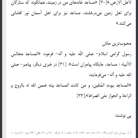
لأهل الارض.»[30] «مساجد خانه‌هاي من در زمينند، همانگونه كه ستارگان
براي اهل زمين مي‌درخشند، مساجد نيز براي اهل آسمان نور افشاني
مي‌كنند.»
محبوب‌ترين مكان
رسول گرامي اسلام- صلي اللّه عليه و آله- فرمود: «المساجد مجالس
الأنبياء : مساجد، جايگاه پيامران است». [31] در خبري ديگر، پيامبر- صلي
الله عليه و آله- مي‌فرمايند:
«المساجد بيوت المّتقين، و من كانت المساجد بيته ضمن الله له بالروح و
الراحة و الجواز علي الصراط».[32]
پی نوشت:
[1]. سوره‎ي بقره آيات 145، 150،151،191، 196، 217، مائده / 2; اعراف / 29 و 31، انفال / 34; توبه / 7; اسراء 1;