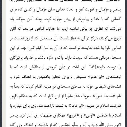
پيامبر و مؤمنان و تقويت كفر و ايجاد جدايي ميان مؤمنان و كمين گاه براي
كساني كه با خدا و پيامبرش از پيش مبارزه كرده بودند. آنان سوگند ياد
مي‌كنند كه نظري جز نيكي نداشته ايم، اما خداوند گواهي مي‌دهد كه آنان
دروغ مي‌گويند، هرگز در آن به نماز نايست، آن مسجدي كه از روز نخست بر
اساس تقوا بنا شده شايسته تر است كه در آن به نماز قيام كني; چه، در اين
مسجد، مرداني هستند كه دوست دارند پاك و منزه باشند و خداوند پاكيزگان
را دوست دارد».[16] اين آيات در شأن گروهي از منافقان است كه با
توطئه‌هاي «ابو عامر» مسيحي و براي تحقق بخشيدن به اهداف شوم و
نقشه‌هاي شيطاني خود، به ساختن مسجدي در مدينه اقدام كردند كه بعداً به
نام «مسجد ضرار» معروف شد; ماجرا از اين قرار است كه به هنگام ظهور
قدرتمند اسلام در مدينه، «ابو عامر» به شدت ناراحت شد، وي براي مبارزه با
اسلام با منافقان «اوس» و «خزرج» همكاري صميمانه اي آغاز كرد. پيامبر
اكرم صلي اللّه عليه و آله و سلّم هنگامي كه از نقشه‌ها و اهداف وي آگاه