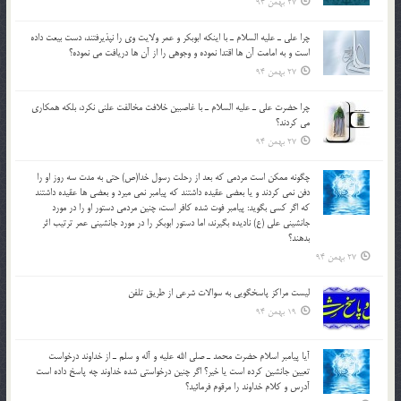
27 بهمن 94
چرا علي ـ عليه السلام ـ با اينكه ابوبكر و عمر ولايت وي را نپذيرفتند، دست بيعت داده
است و به امامت آن ها اقتدا نموده و وجوهي را از آن ها دريافت مي نموده؟
27 بهمن 94
چرا حضرت علي ـ عليه السلام ـ با غاصبين خلافت مخالفت علني نکرد، بلكه همكاري
مي کردند؟
27 بهمن 94
چگونه ممكن است مردمي كه بعد از رحلت رسول خدا(ص) حتی به مدت سه روز او را
دفن نمي كردند و یا بعضي عقيده داشتند كه پيامبر نمي ميرد و بعضي ها عقيده داشتند
كه اگر كسي بگويد: پيامبر فوت شده كافر است، چنین مردمی دستور او را در مورد
جانشيني علي (ع) ناديده بگيرند، اما دستور ابوبكر را در مورد جانشيني عمر ترتیب اثر
بدهند؟
27 بهمن 94
لیست مراکز پاسخگویی به سوالات شرعی از طریق تلفن
19 بهمن 94
آيا پيامبر اسلام حضرت محمد ـ صلي الله عليه و آله و سلم ـ از خداوند درخواست
تعيين جانشين کرده است يا خير؟ اگر چنين درخواستي شده خداوند چه پاسخ داده است
آدرس و کلام خداوند را مرقوم فرمائيد؟