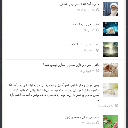
حضرت آیت الله العظمی نوری همدانی
18 اردیبهشت 98
حضرت مریم علیه السلام
21 دی 96
حضرت عیسی علیه السلام
21 دی 96
تاثير و نقش دين داري همسر را مقداري توضيح دهيد؟
16 فروردین 95
پسري مؤمن از خانوادة خوب (نسبتاً فاميل و همساية قبلي ما) به خواستگاري من آمد. امّا
مادرم به خاطر لاغر بودن پسر مخالفت كرد. خدا مي‌داند تنها ايرادي كه مادرم گرفت
همين بود و براي همين به آن‌ها جواب رد داد مادرم به دعا نوشتن و استخاره اعتقاد دارد
و…
16 فروردین 95
هفت سین قرآنی و محمدی (ص)
25 اسفند 94