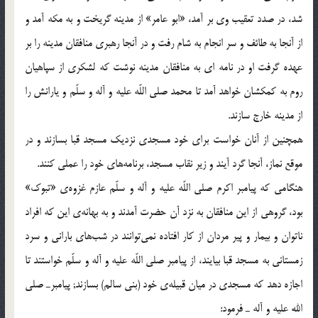
شد، در صدد تعقيب وي بر آمد، «ابو عامر» از مدينه گريخت و به مكه آمد و
از آنجا به طائف و سر انجام به شام رفت و در آنجا رهبري منافقان مدينه را بر
عهده گرفت او در نامه اي به منافقان مدينه نوشت كه لشكري از سپاهيان
روم به كمكشان خواهد آمد تا محمد صلي اللّه عليه و آله و سلّم و يارانش را
از مدينه خارج سازند.
همچنين از آنان خواست براي خود مسجدي نزديك مسجد قبا بسازند و در
موقع نماز، آنجا گرد آيند و زير نقاب مسجد، برنامه‌هاي خود را عملي كنند.
هنگامي كه پيامبر اكرم صلي اللّه عليه و آله و سلّم عازم غزوه‎ي «تبوك»
بود، گروهي از اين منافقان به نزد آن حضرت آمدند و به بهانه‎ي اين كه افراد
ناتوان و بيمار و پير مردان از كار افتاده نمي‌توانند در شب‌هاي باراني و سرد
زمستاني به مسجد قبا بيايند، از پيامبر صلي اللّه عليه و آله و سلّم خواستند تا
اجازه دهد كه مسجدي در ميان قبيله‎ي خود (بني سالم) بسازند; پيامبرـ صلي
الله عليه و آله ـ فرمود: