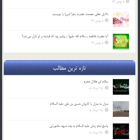
5 بهمن 94
دلايل عقلي عصمت حضرت زهرا (س) را بنويسيد.
5 بهمن 94
آيا حضرت فاطمه ـ سلام الله عليها ـ پيامبر بود كه فرشته بر او نازل مي شد؟
5 بهمن 94
تازه ترین مطالب
سلام ای هلال محرم
25 خرداد 05
منزل به منزل با کاروان حسین بن علی علیه السلام
25 خرداد 05
پاسخ امام زمان علیه السلام به چند شبهه عاشورایی
25 خرداد 05