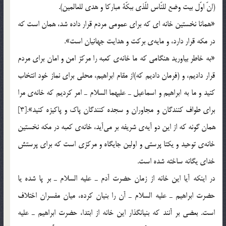
(انّ اوّل بيت وضع للنّاس للّذي ببكّة مباركا و هدي للعالمين).
«همانا نخستين خانه اي كه براي عمومي مردم قرار داده شد، همان است كه
در مكه قرار دارد، و مايه‎ي بركت و هدايت جهانيان است».
«به خاطر بياوريد هنگامي كه ما خانه‎ي كعبه را مركز امن و امان براي مردم
قرار داديم، و (فرمان داديم كه)از مقام ابراهيم، محلي براي نماز خود انتخاب
كنيد و ما به ابراهيم و اسماعيل ـ عليهما السلام ـ امر كرديم كه خانه‎ي مرا
براي طواف كنندگان و مجاوران و سجده كنندگان پاك و پاكيزه كنيد».[3]
همان گونه كه از اين دو آيه‎ي شريفه بر مي‌آيد، خانه‎ي كعبه در مكه نخستين
خانه‎ي توحيد و يكتا پرستي و اولين جايگاه و مركزي است كه براي پرستش
خداي يگانه ساخته شده است.
در اينكه آيا اين خانه از زمان حضرت آدم ـ عليه السلام ـ بر پا شده يا
حضرت ابراهيم ـ عليه السلام ـ آن را بنيان كرده، ميان مفسران اختلاف
است. بعضي بر آنند كه بنيانگذار اين خانه از ابتدا، حضرت ابراهيم ـ عليه