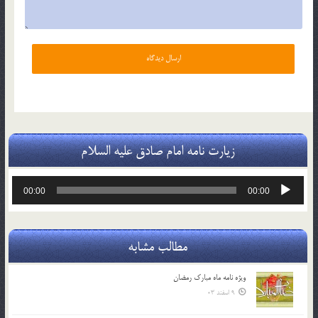
زیارت نامه امام صادق علیه السلام
پخش‌کننده
00:00
00:00
صوت
مطالب مشابه
ویژه نامه ماه مبارک رمضان
9 اسفند 03