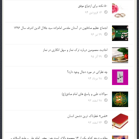
50 نکته برای ازدواج موفق
16 فروردین 94
اجتماع عظیم صادقیون در آستان مقدس امامزاده سید جلال الدین اشرف سال 1396
29 تیر 96
احادیث معصومین درباره ترک نماز و سهل انگاری در نماز
29 آذر 95
چه نظراتی در مورد دجال وجود دارد؟
28 مرداد 94
سوالات طبی و پاسخ های امام صادق(ع)
28 اسفند 93
«نفس» خطرناک ترین دشمن انسان
26 اسفند 93
مقام و درجه كدام يك از 14 معصوم بالاتر است چون بعضي امام علي ـ عليه السلام ـ