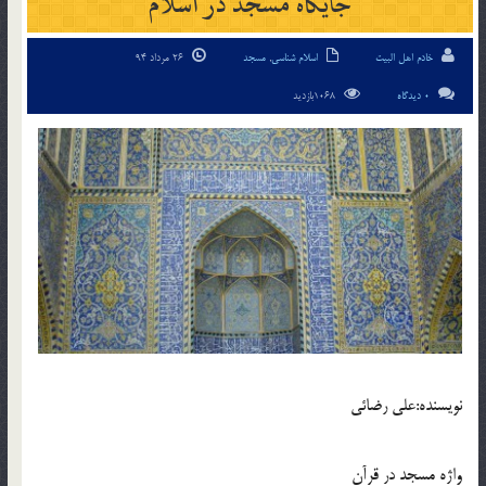
جايگاه مسجد در اسلام
خادم اهل البیت
اسلام شناسی
,
مسجد
26 مرداد 94
0 دیدگاه
1068بازدید
نويسنده:علي رضائي
واژه مسجد در قرآن