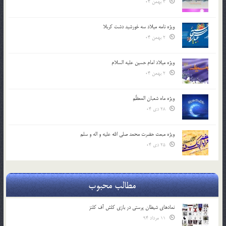
3 بهمن 04
ویژه نامه میلاد سه خورشید دشت کربلا
2 بهمن 04
ویژه میلاد امام حسین علیه السلام
2 بهمن 04
ویژه ماه شعبان المعظّم
28 دی 04
ویژه مبعث حضرت محمد صلی الله علیه و اله و سلم
25 دی 04
مطالب محبوب
نمادهای شیطان پرستی در بازی کلش آف کلنز
11 مرداد 94