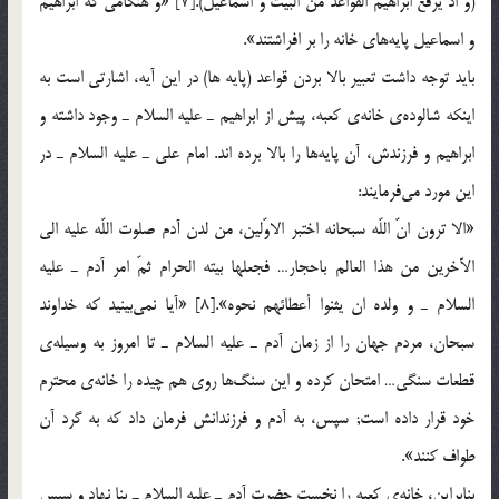
(و اذ يرفع ابراهيم القواعد من البيت و اسماعيل).[7] «و هنگامي كه ابراهيم
و اسماعيل پايه‌هاي خانه را بر افراشتند».
بايد توجه داشت تعبير بالا بردن قواعد (پايه ها) در اين آيه، اشارتي است به
اينكه شالوده‎ي خانه‎ي كعبه، پيش از ابراهيم ـ عليه السلام ـ وجود داشته و
ابراهيم و فرزندش، آن پايه‌ها را بالا برده اند. امام علي ـ عليه السلام ـ در
اين مورد مي‌فرمايند:
«الا ترون انّ اللّه سبحانه اختبر الاوّلين، من لدن آدم صلوت اللّه عليه الي
الآخرين من هذا العالم باحجار… فجعلها بيته الحرام ثمّ امر آدم ـ عليه
السلام ـ و ولده ان يثنوا أعطائهم نحوه».[8] «آيا نمي‌بينيد كه خداوند
سبحان، مردم جهان را از زمان آدم ـ عليه السلام ـ تا امروز به وسيله‎ي
قطعات سنگي… امتحان كرده و اين سنگ‌ها روي هم چيده را خانه‎ي محترم
خود قرار داده است; سپس، به آدم و فرزندانش فرمان داد كه به گرد آن
طواف كنند».
بنابراين، خانه‎ي كعبه را نخست حضرت آدم ـ عليه السلام ـ بنا نهاد و سپس