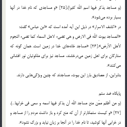
(و مساجد يذكر فيها اسم اللّه كثيرا).[25] «و مساجدي كه نام خدا در آنها
بسيار برده مي‌شود».
در «كشف الاسرار» در ذيل اين آيه آمده است كه «ابن عباس» گفت:
«المساجد بيوت اللّه في الارض و هي تضيء لاهل السماء كما تضيء النجوم
لأهل الأرض».[26] «مساجد خانه‌هاي خدا در زمين است. همان گونه كه
ستارگان براي اهل زمين مي‌درخشند، مساجد نيز براي ملكوتيان نور افشاني
مي‌كنند».
بنابراين، از مصاديق بارز اين بيوت، مساجدند كه چنين ويژگي‌هايي دارند.
پايگاه ضد ستم
(و من أظلم ممّن منع مساجد اللّه أن يذكر فيها اسمه و سعي في خرابها…).
[27] «و كيست ستمكارتر از آن كه منع كرد و باز داشت مردم را از مساجد و
در خرابي آنها كوشيد، تا نام خدا را در آنجا بر زبان نيايد و بزرگ نشود».