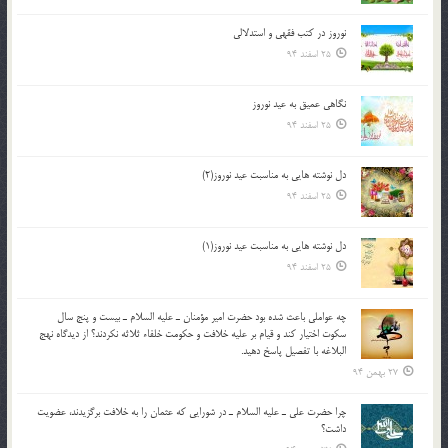
نوروز در كتب فقهى و استدلالى‏
25 اسفند 94
نگاهى عميق به عيد نوروز
25 اسفند 94
دل نوشته هایی به مناسبت عید نوروز(2)
25 اسفند 94
دل نوشته هایی به مناسبت عید نوروز(1)
25 اسفند 94
چه عواملي باعث شده بود حضرت امير مؤمنان ـ عليه السلام ـ بيست و پنج سال
سکوت اختيار کند و قيام بر عليه خلافت و حکومت خلفاء ثلاثه نکردند؟ از ديدگاه نهج
البلاغه با تفصيل پاسخ دهيد.
27 بهمن 94
چرا حضرت علي ـ عليه السلام ـ در شورايي كه عثمان را به خلافت برگزيدند، عضويت
داشت؟