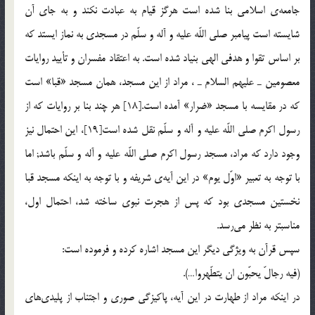
جامعه‎ي اسلامي بنا شده است هرگز قيام به عبادت نكند و به جاي آن
شايسته است پيامبر صلي اللّه عليه و آله و سلّم در مسجدي به نماز ايستد كه
بر اساس تقوا و هدفي الهي بنياد شده است. به اعتقاد مفسران و تأييد روايات
معصومين ـ عليهم السلام ـ ، مراد از اين مسجد، همان مسجد «قبا» است
كه در مقايسه با مسجد «ضرار» آمده است.[18] هر چند بنا بر روايات كه از
رسول اكرم صلي اللّه عليه و آله و سلّم نقل شده است[19]، اين احتمال نيز
وجود دارد كه مراد، مسجد رسول اكرم صلي اللّه عليه و آله و سلّم باشد; اما
با توجه به تعبير «اوّل يوم» در اين آيه‎ي شريفه و با توجه به اينكه مسجد قبا
نخستين مسجدي بود كه پس از هجرت نبوي ساخته شد، احتمال اول،
مناسبتر به نظر مي‌رسد.
سپس قرآن به ويژگي ديگر اين مسجد اشاره كرده و فرموده است:
(فيه رجالّ يحبّون ان يتطّهروا…).
در اينكه مراد از طهارت در اين آيه، پاكيزگي صوري و اجتناب از پليدي‌هاي