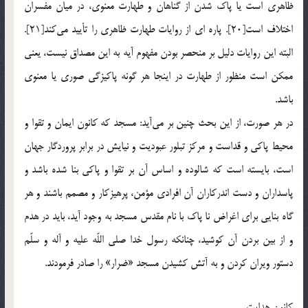
ظاهري است يا پاك شدن از گناهان و طهارت معنوي، در ميان مفسران
اختلاف است[20]. پاره اي از روايات طهارت ظاهري را تأييد مي‌كند[21].
البته اين روايات دليل بر منحصر بودن مفهوم آيه به اين مصداق نيست، يعني
ممكن است منظور از طهارت در اينجا هر گونه پاكيزگي صوري يا معنوي
باشد.
در هر صورت، از اين بحث چنين بر مي‌آيد: مسجد كه كانون ايمان و تقوا و
محيط پاكي و قداست و مركز تبلور عبوديت و نيايش در برابر پروردگار جهان
است، بايسته است كه شالوده و اساس آن بر تقوا و پاكي بنا شده باشد و
پاسداران و دست اندركاران آن افرادي مؤمن، پرهيزكار و مصمم باشند و هر
گاه بنايي براي اغراض نا پاك با نام مقدس مسجد به وجود آيد، بايد در هدم
و از بين بردن آن كوشيد، چنانكه رسول خدا صلي اللّه عليه و آله و سلّم
دستور ويران كردن و به آتش كشيدن مسجد «ضرار» را صادر فرمودند.
كانون هدايت