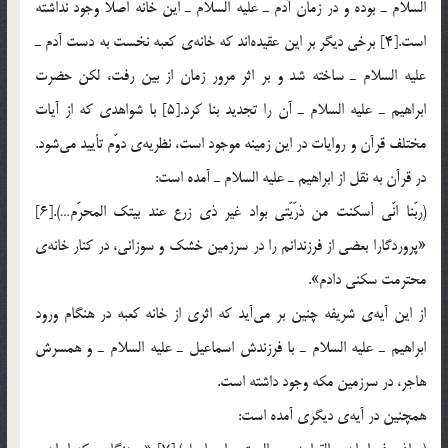
السلام ـ بوده و در زمان آدم ـ عليه السلام ـ اين خانه اصلاً وجود نداشته
است.[4] برخي ديگر بر اين عقيده‌اند كه خانه‎ي كعبه نخست به دست آدم ـ
عليه السلام ـ ساخته شد و بر اثر مرور زمان از بين رفت، لكن حضرت
ابراهيم ـ عليه السلام ـ آن را تجديد بنا كرد.[5] با شواهدي كه از آيات
مختلف قرآن و روايات در اين زمينه موجود است، نظريه‎ي دوّم تأييد مي‌شود.
در قرآن به نقل از ابراهيم ـ عليه السلام ـ آمده است:
(ربّنا انّي أسكنت من ذرّيّتي بواد غير ذي زرع عند بيتك المحرّم…).[6]
«پروردگارا بعضي از فرزندانم را در سرزمين خشك و سوزاني، در كنار خانه‎ي
محترمت سكني دادم».
از اين آيه‎ي شريفه چنين بر مي‌آيد كه اثري از خانه كعبه در هنگام ورود
ابراهيم ـ عليه السلام ـ با فرزندش اسماعيل ـ عليه السلام ـ و همسرش
هاجر، در سرزمين مكه وجود داشته است.
همچنين در آيه‎ي ديگري آمده است: