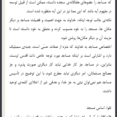
كه مساجد را عضوهاي هفتگانه‎ي سجده دانسته، ممكن است از قبيل توسعه
در مفهوم آيه باشد كه اين معنا نيز در اين آيه منظوره شده است.
نكته‎ي جالب توجه اينكه، خداوند به جهت اهميت و فضيلت مساجد بر ديگر
مكان ها، مسجد را به خود منسوب كرده و متعلق به خود دانسته است تا
مزيت آن بر ديگر مكان‌ها روشن شود.
اختصاص مساجد به خداوند كه منزه از صفات حسّي است، جنبه‎ي سمبليك
دارد و اشارتي است بر اينكه مساجد مورد توجه خاص ذات اقدس اوست،
بنابراين، در مساجد جز كار خدايي نبايد كار ديگري صورت پذيرد و جز
مصالح مسلمانان، امر ديگري نبايد مطرح شود; با اين توضيح در تأسيس
مساجد هم نمي‌توان نيتي به جز خدا، و هدفي غير از اعتلاي كلمه‎ي توحيد
داشت.
تقوا، اساس مسجد
«(منافقان) كساني (هستند) كه مسجدي ساختند به قصد زيان رساندن بر