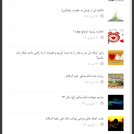
خاطره ای از توسل به حضرت زهرا(س)
23 خرداد 94
تجارت پُرسود ازدواج موقت !
16 شهریور 04
براي اينكه دل پدر و مادر را به دست آوريم و هميشه از ما راضي باشند چكار بايد
بكنيم؟
23 تیر 95
زیارت نامه امام صادق علیه السلام
28 مرداد 95
مراسم شهادت امام صادق (ع) سال 93
10 فروردین 94
جذب کمک های مردمی موکب امام علی علیه السلام
11 شهریور 96