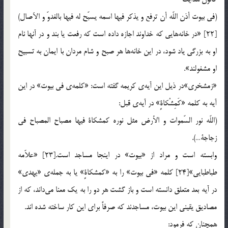
(في بيوت أذن اللّه أن ترفع و يذكر فيها اسمه يسبّح له فيها بالغدوّ و الآصال)
[22] «در خانه‌هايي كه خداوند اجازه داده است كه رفعت يا بند و در آنها نام
او به بزرگي ياد شود، در اين خانه‌ها هر صبح و شام مردان با ايمان به تسبيح
او مشغولند».
«زمشخري»در ذيل اين آيه‎ي كريمه گفته است: «كلمه‎ي في بيوت» در اين
آيه به كلمه «كَمِشْكاةٍ» در آيه‎ي قبل:
(اللّه نور السّموات و الأرض مثل نوره كمشكاة فيها مصباح المصباح في
زجاجة…).
وابسته است و مراد از «بيوت» در اينجا مساجد است.[23] «علاّمه
طباطبايي»[24] كلمه «في بيوت» را به «كمشكاةٍ» يا به جمله‎ي «يهدي»
در آيه بعد متعلق دانسته است و باز گشت هر دو را به يك معنا مي‌داند، كه از
مصاديق يقيني اين بيوت، مساجدند كه صرفاً براي اين كار ساخته شده اند.
همچنان كه فرمود: