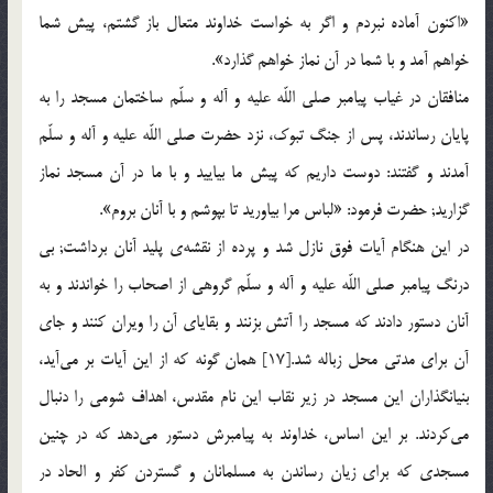
«اكنون آماده نبردم و اگر به خواست خداوند متعال باز گشتم، پيش شما
خواهم آمد و با شما در آن نماز خواهم گذارد».
منافقان در غياب پيامبر صلي اللّه عليه و آله و سلّم ساختمان مسجد را به
پايان رساندند، پس از جنگ تبوك، نزد حضرت صلي اللّه عليه و آله و سلّم
آمدند و گفتند: دوست داريم كه پيش ما بياييد و با ما در آن مسجد نماز
گزاريد; حضرت فرمود: «لباس مرا بياوريد تا بپوشم و با آنان بروم».
در اين هنگام آيات فوق نازل شد و پرده از نقشه‎ي پليد آنان برداشت; بي
درنگ پيامبر صلي اللّه عليه و آله و سلّم گروهي از اصحاب را خواندند و به
آنان دستور دادند كه مسجد را آتش بزنند و بقاياي آن را ويران كنند و جاي
آن براي مدتي محل زباله شد.[17] همان گونه كه از اين آيات بر مي‌آيد،
بنيانگذاران اين مسجد در زير نقاب اين نام مقدس، اهداف شومي را دنبال
مي‌كردند. بر اين اساس، خداوند به پيامبرش دستور مي‌دهد كه در چنين
مسجدي كه براي زيان رساندن به مسلمانان و گستردن كفر و الحاد در