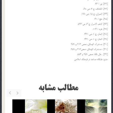
[22]. نور / 36.
[23]. الكشاف، ج 3، ص 68.
[24]. الميزان، ج 15، ص 178.
[25]. حج / 41.
[26]. كشف الاسرار، ج 6، ص 536.
[27]. بقره / 114.
[28]. المنار، ج 1، ص 431.
[29]. المنار، ج 1، ص 431.
[30]. مستدرك الوسائل، صص 213 و 359
[31] . مستدرك الوسائل، صص313 و 359.
[32] . هال ناقة: صص 359 و 554.
منبع: جايگاه مساجد در فرهنگ اسلامي
مطالب مشابه