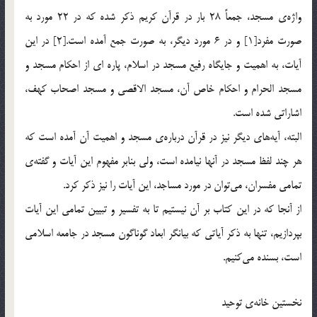
واژه‎ي مسجد، جمعاً 28 بار در قرآن كريم ذكر شده كه در 22 مورد به
صورت مفرد[1] و در 6 مورد ديگر، به صورت جمع آمده است.[2] در اين
آيات، به اهميت و جايگاه رفيع مسجد در اسلام، پاره اي از احكام مسجد و
مسجد الحرام و احكام خاص آن، مسجد الاقصي و مسجد اصحاب كهف،
اشاراتي شده است.
البته، آيه‌هاي ديگر نيز در قرآن درباره‎ي مسجد و اهميت آن آمده است كه
هر چند لفظ مسجد در آنها نيامده است، ولي بنابر مفهوم اين آيات و گفته‎ي
تمامي مفسران، مي‌توان در مورد مساجد، اين آيات را نيز ذكر كرد.
از آنجا كه در اين كتاب بر آن نيستيم تا به تفسير و تبيين تمامي اين آيات
بپردازيم، تنها به ذكر آياتي كه بيانگر ابعاد گوناگون مسجد در جامعه اسلامي
است، بسنده مي‌كنيم.
نخستين خانه‎ي توحيد