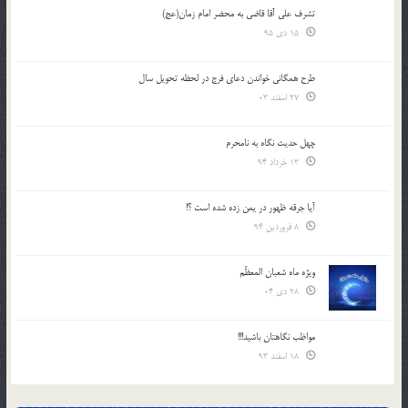
تشرف علي آقا قاضي به محضر امام زمان(عج)
15 دی 95
طرح همگانی خواندن دعای فرج در لحظه تحویل سال
27 اسفند 03
چهل حدیث نگاه به نامحرم
13 خرداد 94
آیا جرقه ظهور در یمن زده شده است ؟!
8 فروردین 94
ویژه ماه شعبان المعظّم
28 دی 04
مواظب نگاهتان باشید!!!
18 اسفند 93