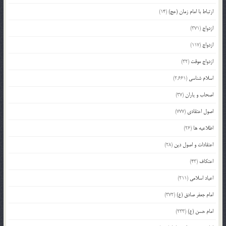
ارتباط با امام زمان (عج)
(14)
ازدواج
(371)
ازدواج
(117)
ازدواج موقت
(32)
اسلام شناسی
(2,661)
اصحاب و یاران
(37)
اصول اعتقادی
(777)
اطلاعیه ها
(26)
اعتقادات و اصول دین
(28)
اعتکاف
(43)
اعیاد اسلامی
(211)
امام جعفر صادق (ع)
(372)
امام حسن (ع)
(233)