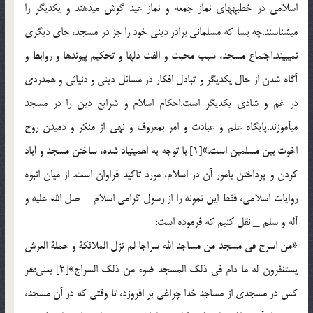
اسلامی در خطبه‏های نماز جمعه و نماز عید گوش می‏دهند و یکدیگر را
می‏شناسند.چه بسا که مسلمانی برادر دینی خود را جز در مسجد، جای دیگری
نمی‏بیند.اجتماع مسجد، سبب محبت و الفت دلها و تحکیم پیوندها و روابط و
آگاه شدن از حال یکدیگر و تبادل افکار در مسائل دینی و دنیائی و همدردی
در غم و شادی یکدیگر است.احکام اسلام و شرایع دین را در مسجد
می‏آموزند.پایگاه علم و عبادت و امر بمعروف و نهی از منکر و دمیدن روح
اخوت بین مسلمین است.»[1] با توجه به اهمیت‏یاد شده، ساختن مسجد و آباد
کردن و پرداختن بامور آن در اسلام، مورد تاکید فراوان است. از میان انبوه
روایات اسلامی، فقط این نمونه را از رسول گرامی اسلام _ صل الله علیه و
آله و سلم _ نقل کنیم که فرموده است:
«من اسرج فی مسجد من مساجد الله سراجا لم تزل الملائکة و حملة العرش
یستغفرون له ما دام فی ذلک المسجد ضوء من ذلک السراج‏»[2] یعنی:هر
کس در مسجدی از مساجد خدا چراغی بر افروزد، تا وقتی که در آن مسجد،