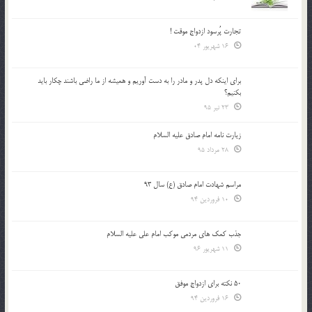
تجارت پُرسود ازدواج موقت !
16 شهریور 04
براي اينكه دل پدر و مادر را به دست آوريم و هميشه از ما راضي باشند چكار بايد
بكنيم؟
23 تیر 95
زیارت نامه امام صادق علیه السلام
28 مرداد 95
مراسم شهادت امام صادق (ع) سال 93
10 فروردین 94
جذب کمک های مردمی موکب امام علی علیه السلام
11 شهریور 96
50 نکته برای ازدواج موفق
16 فروردین 94