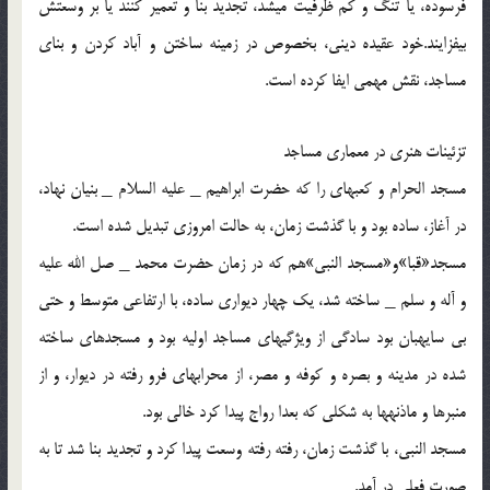
فرسوده، یا تنگ و کم ظرفیت می‏شد، تجدید بنا و تعمیر کنند یا بر وسعتش
بیفزایند.خود عقیده دینی، بخصوص در زمینه ساختن و آباد کردن و بنای
مساجد، نقش مهمی ایفا کرده است.
تزئینات هنری در معماری مساجد
مسجد الحرام و کعبه‏ای را که حضرت ابراهیم _ علیه السلام _ بنیان نهاد،
در آغاز، ساده بود و با گذشت زمان، به حالت امروزی تبدیل شده است.
مسجد«قبا»و«مسجد النبی‏»هم که در زمان حضرت محمد _ صل الله علیه
و آله و سلم _ ساخته شد، یک چهار دیواری ساده، با ارتفاعی متوسط و حتی
بی سایه‏بان بود سادگی از ویژگیهای مساجد اولیه بود و مسجدهای ساخته
شده در مدینه و بصره و کوفه و مصر، از محراب‏های فرو رفته در دیوار، و از
منبرها و ماذنه‏ها به شکلی که بعدا رواج پیدا کرد خالی بود.
مسجد النبی، با گذشت زمان، رفته رفته وسعت پیدا کرد و تجدید بنا شد تا به
صورت فعلی در آمد.