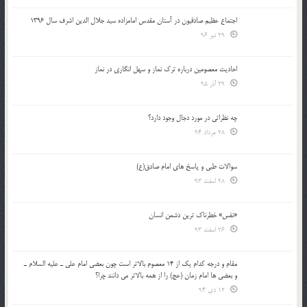
اجتماع عظیم صادقیون در آستان مقدس امامزاده سید جلال الدین اشرف سال 1396
29 تیر 96
احادیث معصومین درباره ترک نماز و سهل انگاری در نماز
29 آذر 95
چه نظراتی در مورد دجال وجود دارد؟
28 مرداد 94
سوالات طبی و پاسخ های امام صادق(ع)
28 اسفند 93
«نفس» خطرناک ترین دشمن انسان
26 اسفند 93
مقام و درجه كدام يك از 14 معصوم بالاتر است چون بعضي امام علي ـ عليه السلام ـ
و بعضي ها امام زمان (عج) را از همه بالاتر مي دانند چرا؟
12 دی 94