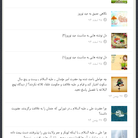
نگاهى عميق به عيد نوروز
25 اسفند 94
دل نوشته هایی به مناسبت عید نوروز(2)
25 اسفند 94
دل نوشته هایی به مناسبت عید نوروز(1)
25 اسفند 94
چه عواملي باعث شده بود حضرت امير مؤمنان ـ عليه السلام ـ بيست و پنج سال
سکوت اختيار کند و قيام بر عليه خلافت و حکومت خلفاء ثلاثه نکردند؟ از ديدگاه نهج
البلاغه با تفصيل پاسخ دهيد.
27 بهمن 94
چرا حضرت علي ـ عليه السلام ـ در شورايي كه عثمان را به خلافت برگزيدند، عضويت
داشت؟
27 بهمن 94
چرا علي ـ عليه السلام ـ با اينكه ابوبكر و عمر ولايت وي را نپذيرفتند، دست بيعت داده
است و به امامت آن ها اقتدا نموده و وجوهي را از آن ها دريافت مي نموده؟