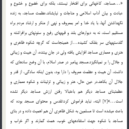
«…مساجد، کاخهائی برای افتخار نیستند، بلکه برای خضوع و خشوع و
عبادت و بیان آداب اسلامی و مناجات و نیایش‏اند.عظمت مساجد، به زنده
نگهداشتن آنها، با یاد خدا و امر بمعروف و نهی از منکر و ارشاد مردم براه
مستقیم است، نه به دیوارهای بلند و قبه‏های رفیع و ستون‏های برافراشته و
گلدسته‏های سر بفلک کشیده…از همینجاست که گرچه شکوه ظاهری و
هنری و معماری مساجد افزایش یافته ولی در جان بیننده، آن هیبت و زیبائی
و جلال را بر نمی‏انگیزد.مسجد پیامبر در صدر اسلام، با آن وضع ساده‏ای که
داشت، آن هیبت و عظمت معروف را دارا بود، بدون اینکه سادگی، از قدر و
جلال آن بکاهد.در عین حال، هنر و زیبائی و تزئینات و شکوه معماری و
عظمت‏بنای مساجد دیگر هم باعث‏بالا رفتن ارزش مساجد دیگر نشده
است…»[7] البته، نباید فراموش کرد:تقدس و محتوای مسجد بوده که
باعث می‏شده است تا مسلمین به شکل ظاهری آن هم اهمیت داده و در بنای
مساجد با شکوه جهت استفاده‏های خوب، همت گمارند و اگر خراب و