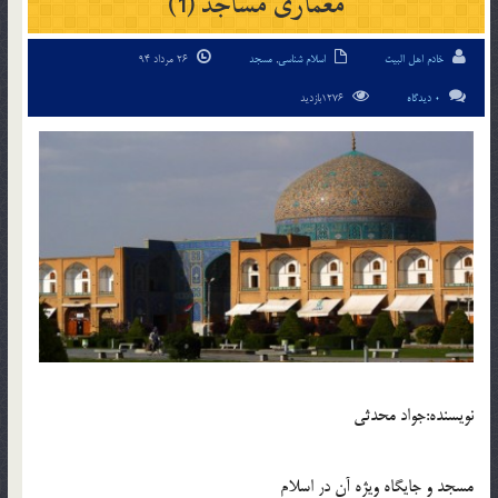
معماری مساجد (1)
خادم اهل البیت
اسلام شناسی
,
مسجد
26 مرداد 94
0 دیدگاه
1276بازدید
نویسنده:جواد محدثی
مسجد و جایگاه ویژه آن در اسلام