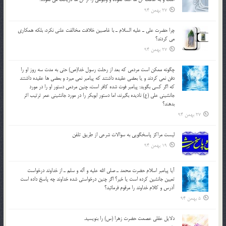
27 بهمن 94
چرا حضرت علي ـ عليه السلام ـ با غاصبين خلافت مخالفت علني نکرد، بلكه همكاري
مي کردند؟
27 بهمن 94
چگونه ممكن است مردمي كه بعد از رحلت رسول خدا(ص) حتی به مدت سه روز او را
دفن نمي كردند و یا بعضي عقيده داشتند كه پيامبر نمي ميرد و بعضي ها عقيده داشتند
كه اگر كسي بگويد: پيامبر فوت شده كافر است، چنین مردمی دستور او را در مورد
جانشيني علي (ع) ناديده بگيرند، اما دستور ابوبكر را در مورد جانشيني عمر ترتیب اثر
بدهند؟
27 بهمن 94
لیست مراکز پاسخگویی به سوالات شرعی از طریق تلفن
19 بهمن 94
آيا پيامبر اسلام حضرت محمد ـ صلي الله عليه و آله و سلم ـ از خداوند درخواست
تعيين جانشين کرده است يا خير؟ اگر چنين درخواستي شده خداوند چه پاسخ داده است
آدرس و کلام خداوند را مرقوم فرمائيد؟
5 بهمن 94
دلايل عقلي عصمت حضرت زهرا (س) را بنويسيد.