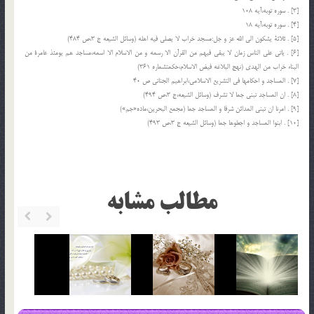
[3] . سوره توبه،آیه 108
[4] . سوره توبه،آیه 18
[5] . ثلاثة یشکون الى الله عز و جل:مسجد خراب لا یصلى فیه اهله (وسائل الشیعه ج 3،ص 484)
[6] . یاتى على الناس زمان لا یبقى فیهم من القرآن الا رسمه و من الاسلام الا اسمه،مساجد هم یومئذ عامرة من
البناء خراب من الهدى (نهج البلاغه فیض الاسلام،حکمت‏شماره 361)
[7] . المساجد و احکامها فى التشریع الاسلامى،ابراهیم الجناتى ص 40
[8] . ان المساجد تبنى جما لا تشرف (وسائل الشیعه،ج 3،ص 494)
[9] . امرنا ان تبنى المدائن شرفا و المساجد جما (مجمع البحرین،ماده‏«جم‏»)
[10] . ابنوا المساجد و اجعلوها جما (وسائل الشیعه ج 3،ص 493)
مطالب مشابه