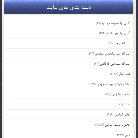
دسته بندی های سایت
آشنایی با صحیفه سجادیه
(56)
آشنایی با نهج البلاغه
(392)
آیت الله بهجت
(54)
آیت الله سید ابوالحسن اصفهانی
(43)
آیت الله سید علی آقا قاضی
(42)
ائمه اطهار
(5,038)
اثبات ولایت و وجود امام زمان
(73)
احادیث موضوعی
(550)
اخبار
(717)
اخلاق اسلامی
(956)
اخلاق و تربیت اسلامی
(2,836)
ادیان
(474)