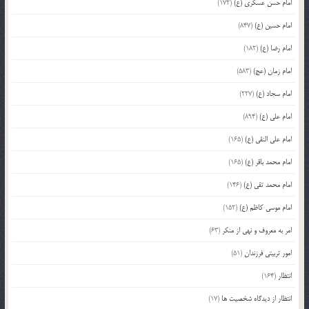
امام حسن عسکری (ع)
(172)
امام حسین (ع)
(847)
امام رضا (ع)
(182)
امام زمان (عج)
(583)
امام سجاد (ع)
(227)
امام علی (ع)
(894)
امام علی النقی (ع)
(165)
امام محمد باقر (ع)
(165)
امام محمد تقی (ع)
(146)
امام موسی کاظم (ع)
(152)
امر به معروف و نهی از منکر
(63)
امور تربیتی فرزندان
(51)
انتظار
(164)
انتظار از دیدگاه شخصیت ها
(17)