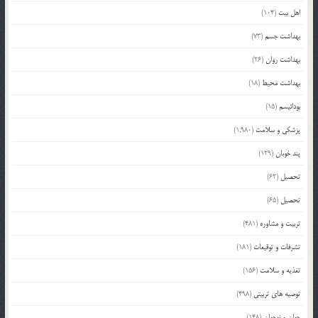
اهل بیت
(104)
بهداشت جسم
(73)
بهداشت روان
(26)
بهداشت محیط
(18)
بودائیسم
(15)
پزشکی و سلامت
(1,980)
پند خوبان
(129)
تحصیل
(62)
تحصیل
(65)
تربیت و مشاوره
(481)
تشرفات و توقیعات
(181)
تغذیه و سلامت
(156)
توصیه های تربیتی
(498)
جوان و نوجوان
(148)