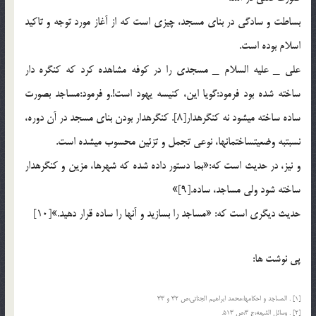
بساطت و سادگی در بنای مسجد، چیزی است که از آغاز مورد توجه و تاکید
اسلام بوده است.
علی _ علیه السلام _ مسجدی را در کوفه مشاهده کرد که کنگره دار
ساخته شده بود فرمود:گویا این، کنیسه یهود است!.و فرمود:مساجد بصورت
ساده ساخته می‏شود نه کنگره‏دار[8]. کنگره‏دار بودن بنای مسجد در آن دوره،
نسبت‏به وضعیت‏ساختمان‏ها، نوعی تجمل و تزئین محسوب می‏شده است.
و نیز، در حدیث است که:«بما دستور داده شده که شهرها، مزین و کنگره‏دار
ساخته شود ولی مساجد، ساده.[9]»
حدیث دیگری است که: «مساجد را بسازید و آنها را ساده قرار دهید.»[10]
پی نوشت ها:
[1] . المساجد و احکامها،محمد ابراهیم الجناتى،ص 32 و 33
[2] . وسائل الشیعه،ج 3،ص 513.