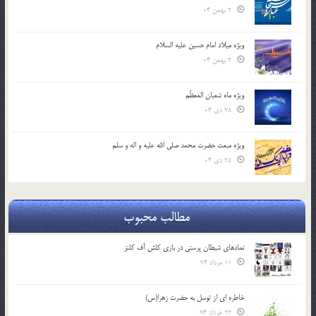
2 بهمن 04
ویژه میلاد امام حسین علیه السلام
2 بهمن 04
ویژه ماه شعبان المعظّم
28 دی 04
ویژه مبعث حضرت محمد صلی الله علیه و اله و سلم
25 دی 04
مطالب محبوب
نمادهای شیطان پرستی در بازی کلش آف کلنز
11 مرداد 94
خاطره ای از توسل به حضرت زهرا(س)
23 خرداد 94