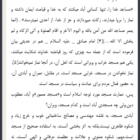
«مساجد خدا را، تنها کسانی آباد می‏کنند که به خدا و قیامت ایمان داشته و
نماز را برپا می‏دارند، زکات می‏پردازند و جز از خدا، از احدی نمی‏ترسند» . (انما
یعمر مساجد الله من آمن بالله و الیوم الآخر و اقام الصلوة و آتی الزکاه و لم
یخش الا الله…)[4] امام صادق _ علیه السلام _ هم در حدیثی بیان
فرموده است که از جمله سه چیزی که روز قیامت‏به خداوند شکایت می‏کنند،
یکی هم مسجد خراب و ویرانی است که اهل آن، در آنجا نماز نمی‏خوانند[5].
نماز نخواندن در مسجد، خرابی مسجد است، در مقابل، عمران و آبادی آن،
به حضور فعال مردم برای عبادت و سیاست در مسجد است.
پس، عمارت مسجد مورد توجه اسلام است و«مسجد معمور»و آباد، مطلوب
دین.ولی چه مسجدی آباد است و کدام مسجد، ویران؟
آبادی مسجد، به نقشه مهندسی و مصالح ساختمانی خوب و خرج زیاد و
شکوه ظاهری نیست.بلکه به اثر بخشی آنست، به استفاده صحیح از مسجد
است.مهم، شکوه معنوی و جلالت و عظمت عرفانی و الهی آنست، نه