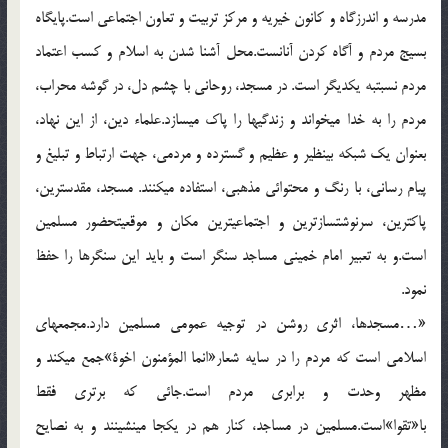
مدرسه و اندرزگاه و کانون خیریه و مرکز تربیت و تعاون اجتماعی است.پایگاه
بسیج مردم و آگاه کردن آنانست.محل آشنا شدن به اسلام و کسب اعتماد
مردم نسبت‏به یکدیگر است. در مسجد، روحانی با چشم دل، در گوشه محراب،
مردم را به خدا می‏خواند و زندگی‏ها را پاک می‏سازد.علماء دین، از این نهاد،
بعنوان یک شبکه بی‏نظیر و عظیم و گسترده و مردمی، جهت ارتباط و تبلیغ و
پیام رسانی، با رنگ و محتوائی مذهبی، استفاده می‏کنند. مسجد، مقدس‏ترین،
پاک‏ترین، سرنوشت‏سازترین و اجتماعی‏ترین مکان و موقعیت‏حضور مسلمین
است.و به تعبیر امام خمینی مساجد سنگر است و باید این سنگرها را حفظ
نمود.
«…مسجدها، اثری روشن در توجیه عمومی مسلمین دارد.مجمع‏های
اسلامی است که مردم را در سایه شعار«انما المؤمنون اخوة‏»جمع میکند و
مظهر وحدت و برابری مردم است.جائی که برتری فقط
با«تقوا»است.مسلمین در مساجد، کنار هم در یکجا می‏نشینند و به نصایح