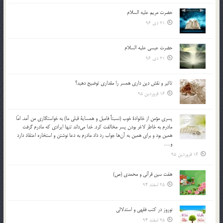
حضرت مریم علیه السلام
21 دی 96
حضرت عیسی علیه السلام
21 دی 96
تاثير و نقش دين داري همسر را مقداري توضيح دهيد؟
16 فروردین 95
پسري مؤمن از خانوادة خوب (نسبتاً فاميل و همساية قبلي ما) به خواستگاري من آمد. امّا
مادرم به خاطر لاغر بودن پسر مخالفت كرد. خدا مي‌داند تنها ايرادي كه مادرم گرفت
همين بود و براي همين به آن‌ها جواب رد داد مادرم به دعا نوشتن و استخاره اعتقاد دارد
و…
16 فروردین 95
هفت سین قرآنی و محمدی (ص)
25 اسفند 94
نوروز در كتب فقهى و استدلالى‏
25 اسفند 94