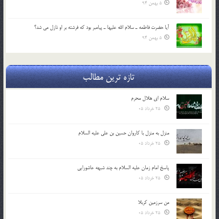
5 بهمن 94
آيا حضرت فاطمه ـ سلام الله عليها ـ پيامبر بود كه فرشته بر او نازل مي شد؟
5 بهمن 94
تازه ترین مطالب
سلام ای هلال محرم
25 خرداد 05
منزل به منزل با کاروان حسین بن علی علیه السلام
25 خرداد 05
پاسخ امام زمان علیه السلام به چند شبهه عاشورایی
25 خرداد 05
من سرزمین کربلا
25 خرداد 05