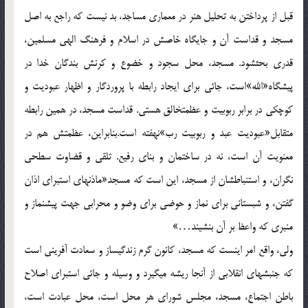
قبل از پرداختن به تحلیل هنر در معماری مساجد، بد نیست که راجع به اصل
مسجد و قداست آن و جایگاه خاصش در اسلام و فرهنگ الهی مسلمین،
قدری بحث‏شود. مسجد، محل سجود و خضوع و کرنش بندگان خدا در
پیشگاه‏«الله‏»است، جائی برای ایجاد رابطه با پروردگار و اظهار عبودیت و
کوچکی در برابر ربوبیت و عظمت‏خالق هستی. قداست مسجد، در همین رابطه
متقابل‏«عبودیت عبد و ربوبیت رب‏»نهفته است.بنابراین، عظمتش هم در
معنویت آن است، نه در ساختمان و بنای رفیع. تلقی و قضاوت سطحی
نگران، و استنباطشان از مسجد، این است که مسجد«ماذنه‏ای است‏برای اذان
گفتن، و شبستانی برای نماز و حوضی برای وضو و محرابی جهت پیشنماز و
منبری که واعظ بر آن بنشیند…»
ولی، واقع امر اینست که مسجد، کانون گرم زندگیساز و سعادت آفرینی است
که جنبشهای انقلابی از آنجا ریشه می‏گیرد و وسیله و جائی است‏برای اصلاح
باطن اجتماع، مسجد، مجلس شورای هر محل است، محل عبادت است،