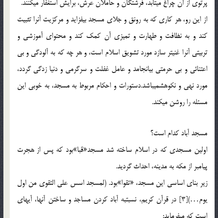
پرتوی از آن چراغ می‏تابد، فرشتگان و حاملان عرش، برایش استغفار می‏کنند.
از این رو، هر کاری که به رونق و جلای مسجد بیفزاید و مرکزیت آنرا تثبیت
کند و به نظافت و طهارت و تمیزی آن کمک کند و محتوای آموزشی و
تربیتی آنرا غنی‏تر سازد مورد تشویق اسلام است، و هر چه که به آلودگی و بی
اعتنائی و بی حرمتی بیانجامد و عامل غفلت و سرگرمی و دنیا زدگی گردد،
مورد نهی و نکوهش‏می‏باشد.دستورات و احکام مربوط به مسجد، به خوبی این
مسئله را روشن می‏کند.
مسجد آباد کدام است؟
اولین مسجدی که در اسلام ساخته شد مسجد«قبا»بود که پس از هجرت
پیامبر از مکه به مدینه، احداث گردید.
زیر بنای اساسی این مسجد، «تقوا»بود. (لمسجد اسس علی التقوی من اول
یوم…)[3] در قرآن کریم، نسبت‏به آباد کردن مساجد و ساختن آنها، آیه‏ای
است که می‏فرماید: