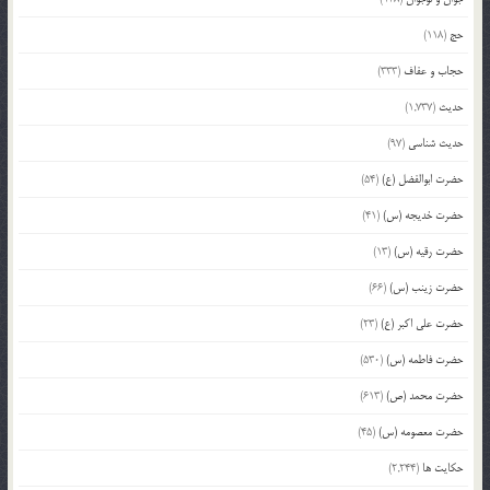
حج
(118)
حجاب و عفاف
(333)
حدیث
(1,737)
حدیث شناسی
(97)
حضرت ابوالفضل (ع)
(54)
حضرت خدیجه (س)
(41)
حضرت رقیه (س)
(13)
حضرت زینب (س)
(66)
حضرت علی اکبر (ع)
(23)
حضرت فاطمه (س)
(530)
حضرت محمد (ص)
(613)
حضرت معصومه (س)
(45)
حکایت ها
(2,244)