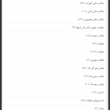
حکایت های آموزنده
(749)
حکایت های قرآنی
(107)
حکایت های معصومین
(838)
حکومت جهانی امام زمان (عج)
(24)
خاندان عصمت
(15)
خانواده
(227)
خانواده
(2,682)
خانواده مهدوی
(22)
خواص خوراکی ها
(550)
خواص سبزی ها
(228)
خواص میوه ها
(308)
داستان
(146)
دانستنی‌های خانواده
(357)
دجال
(29)