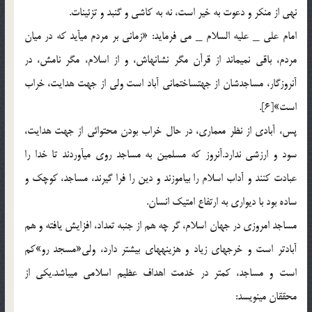
نهی از منکر و دعوت به خیر است، نه به کاشی و گنبد و تزئینات.
امام علی _ علیه السلام _ می فرماید: «زمانی بر مردم می‏آید که در میان
مردم، باقی نمی‏ماند از قرآن مگر نشانه‏اش، و از اسلام، مگر نامش، در
آنروزگار، مساجدشان از جهت‏ساختمانی آباد است ولی از جهت هدایت، خراب
است‏»[6].
پس، آبادی از نظر معماری، در حال خراب بودن محتوائی از جهت هدایت،
سود و ارزشی ندارد.آنروز که مسلمین به مساجد روی می‏آوردند تا خدا را
عبادت کنند و آداب اسلام را بیاموزند و دین را فرا گیرند، مساجد، کوچک و
ساده بود با دیواری به ارتفاع امت‏یک انسان.
مساجد امروزی در جهان اسلام، گر چه هم از جنبه تعداد، افزایش یافته و هم
آبادتر است و خرج‏های زیاد و هزینه‏های بیشتر دارد، ولی‏«مسجد رو»کم
است و مساجد، کمتر در خدمت اهداف عظیم اسلامی می‏باشد.یکی از
محققان می‏نویسد: