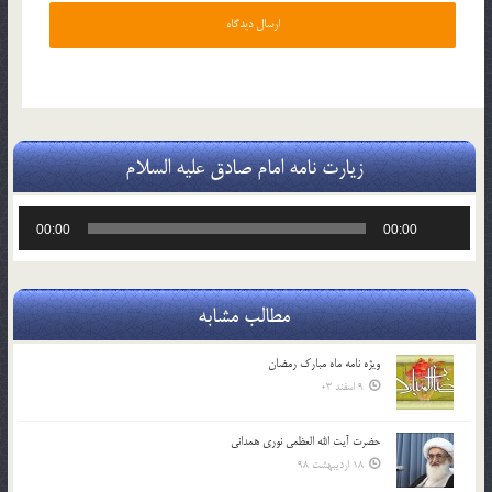
زیارت نامه امام صادق علیه السلام
پخش‌کننده
00:00
00:00
صوت
مطالب مشابه
ویژه نامه ماه مبارک رمضان
9 اسفند 03
حضرت آیت الله العظمی نوری همدانی
18 اردیبهشت 98