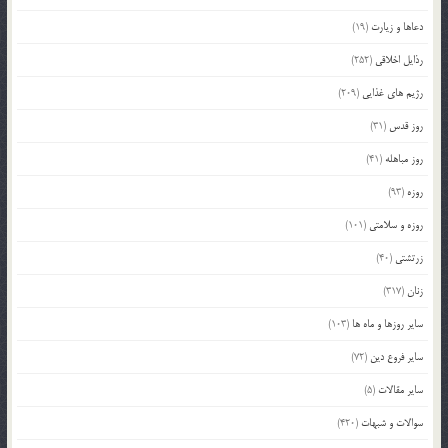
دعاها و زیارت
(19)
رذایل اخلاقی
(252)
رژیم های غذایی
(209)
روز قدس
(31)
روز مباهله
(41)
روزه
(93)
روزه و سلامتی
(101)
زرتشتی
(40)
زنان
(317)
سایر روزها و ماه ها
(103)
سایر فروع دین
(72)
سایر مقالات
(5)
سوالات و شبهات
(420)