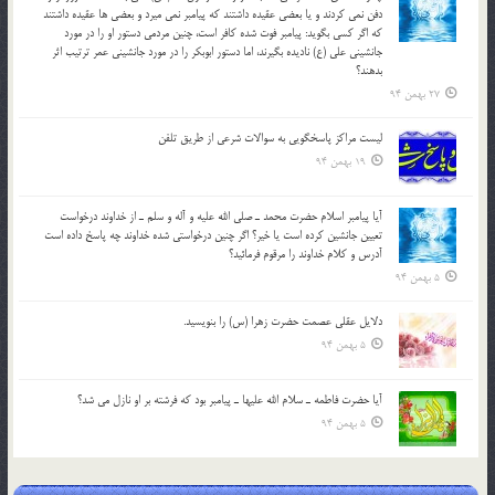
دفن نمي كردند و یا بعضي عقيده داشتند كه پيامبر نمي ميرد و بعضي ها عقيده داشتند
كه اگر كسي بگويد: پيامبر فوت شده كافر است، چنین مردمی دستور او را در مورد
جانشيني علي (ع) ناديده بگيرند، اما دستور ابوبكر را در مورد جانشيني عمر ترتیب اثر
بدهند؟
27 بهمن 94
لیست مراکز پاسخگویی به سوالات شرعی از طریق تلفن
19 بهمن 94
آيا پيامبر اسلام حضرت محمد ـ صلي الله عليه و آله و سلم ـ از خداوند درخواست
تعيين جانشين کرده است يا خير؟ اگر چنين درخواستي شده خداوند چه پاسخ داده است
آدرس و کلام خداوند را مرقوم فرمائيد؟
5 بهمن 94
دلايل عقلي عصمت حضرت زهرا (س) را بنويسيد.
5 بهمن 94
آيا حضرت فاطمه ـ سلام الله عليها ـ پيامبر بود كه فرشته بر او نازل مي شد؟
5 بهمن 94