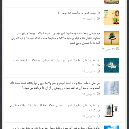
دل نوشته هایی به مناسبت عید نوروز(1)
25 اسفند 94
چه عواملي باعث شده بود حضرت امير مؤمنان ـ عليه السلام ـ بيست و پنج سال
سکوت اختيار کند و قيام بر عليه خلافت و حکومت خلفاء ثلاثه نکردند؟ از ديدگاه نهج
البلاغه با تفصيل پاسخ دهيد.
27 بهمن 94
چرا حضرت علي ـ عليه السلام ـ در شورايي كه عثمان را به خلافت برگزيدند، عضويت
داشت؟
27 بهمن 94
چرا علي ـ عليه السلام ـ با اينكه ابوبكر و عمر ولايت وي را نپذيرفتند، دست بيعت داده
است و به امامت آن ها اقتدا نموده و وجوهي را از آن ها دريافت مي نموده؟
27 بهمن 94
چرا حضرت علي ـ عليه السلام ـ با غاصبين خلافت مخالفت علني نکرد، بلكه همكاري
مي کردند؟
27 بهمن 94
چگونه ممكن است مردمي كه بعد از رحلت رسول خدا(ص) حتی به مدت سه روز او را