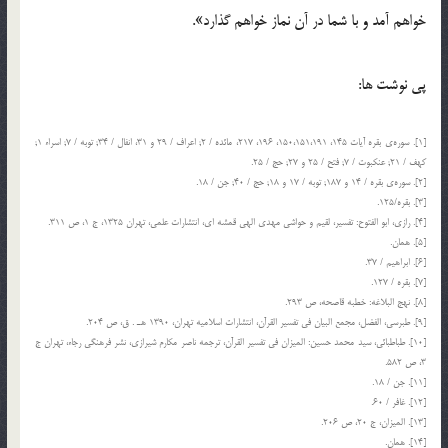
خواهم آمد و با شما در آن نماز خواهم گذارد».
پی نوشت ها:
[1]. سوره‎ي بقره آيات 145، 150،151،191، 196، 217، مائده / 2; اعراف / 29 و 31، انفال / 34; توبه / 7; اسراء 1;
كهف / 21; عنكبوت / 7; فتح / 25 و 27; حج / 25.
[2]. سوره‎ي بقره / 14 و 187; توبه / 17 و 18; حج / 40; جن / 18.
[3]. بقره/125.
[4]. رازي، ابو الفتوح: تفسير، لقيم و حواشي مهدي الهي قمشه اي، انتشارات علمي، تهران 1325، ج 1، ص 311.
[5]. همان.
[6]. ابراهيم / 37.
[7]. بقره / 127.
[8]. نهج البلاغه: خطبه قاصحه، ص 293.
[9]. طبرسي، الفضل، مجمع البيان في تفسير القرآن، انتشارات اسلاميه تهران، 1390 هـ . ق، ص 204.
[10]. طباطبائي، سيد محمد حسين: الميزان في تفسير القرآن، ترجمه ناصر مكارم شيرازي، نشر فرهنگي رجاء، تهران ج
3، ص 582.
[11]. جن / 18.
[12]. غافر / 60.
[13]. الميزان، ج 20، ص 206.
[14]. همان.