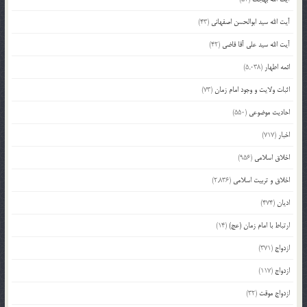
آیت الله سید ابوالحسن اصفهانی
(43)
آیت الله سید علی آقا قاضی
(42)
ائمه اطهار
(5,038)
اثبات ولایت و وجود امام زمان
(73)
احادیث موضوعی
(550)
اخبار
(717)
اخلاق اسلامی
(956)
اخلاق و تربیت اسلامی
(2,836)
ادیان
(474)
ارتباط با امام زمان (عج)
(14)
ازدواج
(371)
ازدواج
(117)
ازدواج موقت
(32)