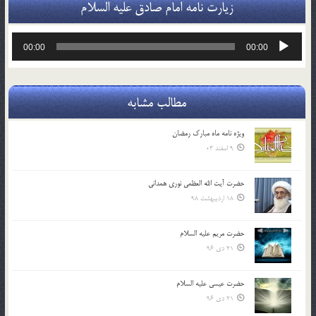
زیارت نامه امام صادق علیه السلام
پخش‌کننده
00:00
00:00
صوت
مطالب مشابه
ویژه نامه ماه مبارک رمضان
9 اسفند 03
حضرت آیت الله العظمی نوری همدانی
18 اردیبهشت 98
حضرت مریم علیه السلام
21 دی 96
حضرت عیسی علیه السلام
21 دی 96