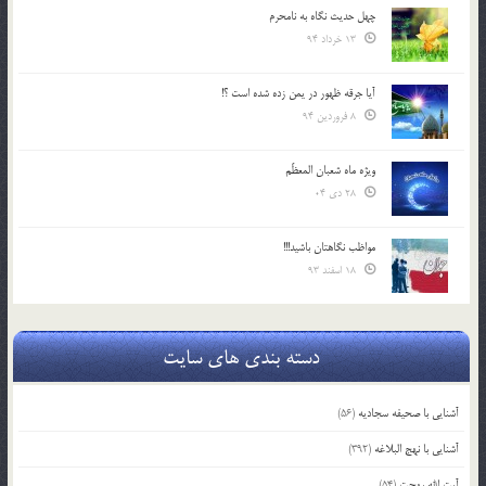
چهل حدیث نگاه به نامحرم
13 خرداد 94
آیا جرقه ظهور در یمن زده شده است ؟!
8 فروردین 94
ویژه ماه شعبان المعظّم
28 دی 04
مواظب نگاهتان باشید!!!
18 اسفند 93
دسته بندی های سایت
آشنایی با صحیفه سجادیه
(56)
آشنایی با نهج البلاغه
(392)
آیت الله بهجت
(54)