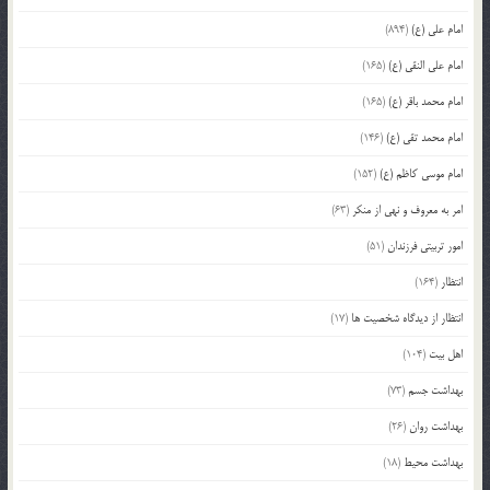
امام علی (ع)
(894)
امام علی النقی (ع)
(165)
امام محمد باقر (ع)
(165)
امام محمد تقی (ع)
(146)
امام موسی کاظم (ع)
(152)
امر به معروف و نهی از منکر
(63)
امور تربیتی فرزندان
(51)
انتظار
(164)
انتظار از دیدگاه شخصیت ها
(17)
اهل بیت
(104)
بهداشت جسم
(73)
بهداشت روان
(26)
بهداشت محیط
(18)