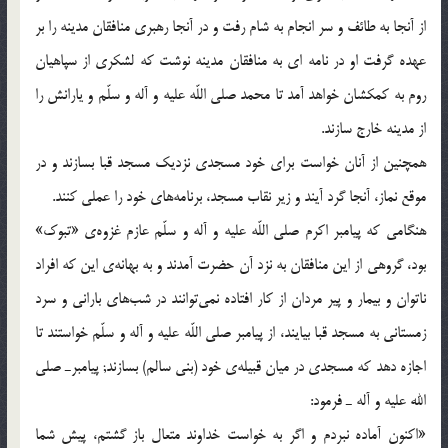
از آنجا به طائف و سر انجام به شام رفت و در آنجا رهبري منافقان مدينه را بر
عهده گرفت او در نامه اي به منافقان مدينه نوشت كه لشكري از سپاهيان
روم به كمكشان خواهد آمد تا محمد صلي اللّه عليه و آله و سلّم و يارانش را
از مدينه خارج سازند.
همچنين از آنان خواست براي خود مسجدي نزديك مسجد قبا بسازند و در
موقع نماز، آنجا گرد آيند و زير نقاب مسجد، برنامه‌هاي خود را عملي كنند.
هنگامي كه پيامبر اكرم صلي اللّه عليه و آله و سلّم عازم غزوه‎ي «تبوك»
بود، گروهي از اين منافقان به نزد آن حضرت آمدند و به بهانه‎ي اين كه افراد
ناتوان و بيمار و پير مردان از كار افتاده نمي‌توانند در شب‌هاي باراني و سرد
زمستاني به مسجد قبا بيايند، از پيامبر صلي اللّه عليه و آله و سلّم خواستند تا
اجازه دهد كه مسجدي در ميان قبيله‎ي خود (بني سالم) بسازند; پيامبرـ صلي
الله عليه و آله ـ فرمود:
«اكنون آماده نبردم و اگر به خواست خداوند متعال باز گشتم، پيش شما