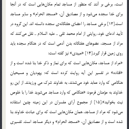
است، برخي بر آنند كه منظور از مساجد تمام مكان‌هايي است كه در آنجا
براي خدا سجده مي‌شود و از مصاديق آن، «مسجد الحرام» و ساير مساجد
است.[13] برخي مساجد را اعضاي هفتگانه‎ي سجده دانسته اند. اين گروه در
تأييد ادعاي خود، روايتي از امام محمد تقي ـ عليه السلام ـ نقل مي‌كنند كه
مراد از مسجد، عضوهاي هفتگانه بدن آدمي است كه در هنگام سجده بايد
روي زمين قرار گيرد.[14] «مبيدي» نيز گفته است:
«مراد از مساجد، مكان‌هايي است كه براي نماز و ذكر خدا بنا شده است و از
«قتاده» در تفسير اين آيه روايت كرده است كه: يهوديان و مسيحيان
هنگامي كه وارد معابد خود مي‌شدند، به خداوند شرك مي ورزيدند. از اين رو
خداوند به مؤمنان فرمود: «هنگامي كه وارد مساجد مي‌شويد خدا را با خلوص
نيت بخوانيد».[15] از مجموع آراي مفسران در اين زمينه چنين استفاده
مي‌شود كه مراد از مساجد، همان مكان‌هايي است كه براي عبادت خداوند بنا
شده است و از مصاديق آن، «مسجد الحرام» و ديگر مساجد است. تفسيري