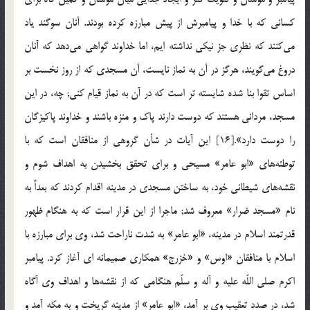
كساني كه با خدا و پيامبرش از پيش مبارزه كرده بودند. آنان سوگند ياد
مي‌كنند كه نظري جز نيكي نداشته ايم، اما خداوند گواهي مي‌دهد كه آنان
دروغ مي‌گويند، هرگز در آن به نماز نايست، آن مسجدي كه از روز نخست بر
اساس تقوا بنا شده شايسته تر است كه در آن به نماز قيام كني; چه، در اين
مسجد، مرداني هستند كه دوست دارند پاك و منزه باشند و خداوند پاكيزگان
را دوست دارد».[16] اين آيات در شأن گروهي از منافقان است كه با
توطئه‌هاي «ابو عامر» مسيحي و براي تحقق بخشيدن به اهداف شوم و
نقشه‌هاي شيطاني خود، به ساختن مسجدي در مدينه اقدام كردند كه بعداً به
نام «مسجد ضرار» معروف شد; ماجرا از اين قرار است كه به هنگام ظهور
قدرتمند اسلام در مدينه، «ابو عامر» به شدت ناراحت شد، وي براي مبارزه با
اسلام با منافقان «اوس» و «خزرج» همكاري صميمانه اي آغاز كرد. پيامبر
اكرم صلي اللّه عليه و آله و سلّم هنگامي كه از نقشه‌ها و اهداف وي آگاه
شد، در صدد تعقيب وي بر آمد، «ابو عامر» از مدينه گريخت و به مكه آمد و