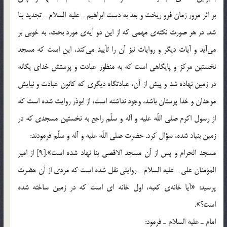
بر اثر مرور زمان فرو ريخت و بعد به دست ابراهيم ـ عليه السلام ـ تجديد بنا
شد. در هر صورت نكته‎ي مهمي كه از اين دو آيه‎ي مورد بحث، به خوبي بر
مي‌آيد و آيات ديگر و روايات نيز آن را تأييد مي‌كند، اين است كه مسجد
نخستين مركز و پايگاهي است كه به منظور عبادت و پرستش خداي يگانه
در زمين نهاده شد و پيش از آن، عبادتگاه ديگري كه كانون عبادت و نيايش
موحدان و خدا پرستان باشد، وجود نداشته است، از ابوذر روايت شده است كه
از رسول اكرم صلي اللّه عليه و آله و سلّم راجع به نخستين مسجدي كه در
زمين بنياد شده، سؤال كرد. حضرت صلي اللّه عليه و آله و سلّم فرمودند:
مسجد الحرام و پس از آن مسجد الاقصي بنا نهاد شده است».[9] از امير
المؤمنان علي ـ عليه السلام ـ روايتي نقل شده است كه مردي از آن حضرت
پرسيد: «آيا خانه‎ي كعبه، اول خانه اي است كه در زمين ساخته شده
است؟».
امام ـ عليه السلام ـ فرمود: