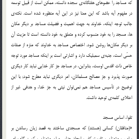
كه مساجد را عضوهاي هفتگانه‎ي سجده دانسته، ممكن است از قبيل توسعه
در مفهوم آيه باشد كه اين معنا نيز در اين آيه منظوره شده است. نكته‎ي
جالب توجه اينكه، خداوند به جهت اهميت و فضيلت مساجد بر ديگر مكان
ها، مسجد را به خود منسوب كرده و متعلق به خود دانسته است تا مزيت آن
بر ديگر مكان‌ها روشن شود. اختصاص مساجد به خداوند كه منزه از صفات
حسّي است، جنبه‎ي سمبليك دارد و اشارتي است بر اينكه مساجد مورد توجه
خاص ذات اقدس اوست، بنابراين، در مساجد جز كار خدايي نبايد كار ديگري
صورت پذيرد و جز مصالح مسلمانان، امر ديگري نبايد مطرح شود; با اين
توضيح در تأسيس مساجد هم نمي‌توان نيتي به جز خدا، و هدفي غير از
اعتلاي كلمه‎ي توحيد داشت.
تقوا، اساس مسجد
«(منافقان) كساني (هستند) كه مسجدي ساختند به قصد زيان رساندن بر
پيامبر و مؤمنان و تقويت كفر و ايجاد جدايي ميان مؤمنان و كمين گاه براي