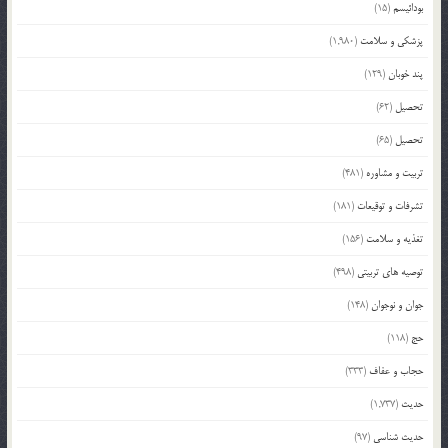
بودائیسم
(15)
پزشکی و سلامت
(1,980)
پند خوبان
(129)
تحصیل
(62)
تحصیل
(65)
تربیت و مشاوره
(481)
تشرفات و توقیعات
(181)
تغذیه و سلامت
(156)
توصیه های تربیتی
(498)
جوان و نوجوان
(148)
حج
(118)
حجاب و عفاف
(333)
حدیث
(1,737)
حدیث شناسی
(97)