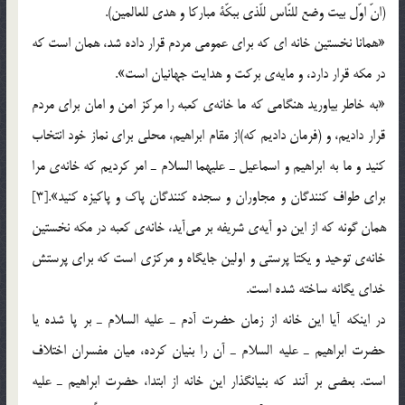
(انّ اوّل بيت وضع للنّاس للّذي ببكّة مباركا و هدي للعالمين).
«همانا نخستين خانه اي كه براي عمومي مردم قرار داده شد، همان است كه
در مكه قرار دارد، و مايه‎ي بركت و هدايت جهانيان است».
«به خاطر بياوريد هنگامي كه ما خانه‎ي كعبه را مركز امن و امان براي مردم
قرار داديم، و (فرمان داديم كه)از مقام ابراهيم، محلي براي نماز خود انتخاب
كنيد و ما به ابراهيم و اسماعيل ـ عليهما السلام ـ امر كرديم كه خانه‎ي مرا
براي طواف كنندگان و مجاوران و سجده كنندگان پاك و پاكيزه كنيد».[3]
همان گونه كه از اين دو آيه‎ي شريفه بر مي‌آيد، خانه‎ي كعبه در مكه نخستين
خانه‎ي توحيد و يكتا پرستي و اولين جايگاه و مركزي است كه براي پرستش
خداي يگانه ساخته شده است.
در اينكه آيا اين خانه از زمان حضرت آدم ـ عليه السلام ـ بر پا شده يا
حضرت ابراهيم ـ عليه السلام ـ آن را بنيان كرده، ميان مفسران اختلاف
است. بعضي بر آنند كه بنيانگذار اين خانه از ابتدا، حضرت ابراهيم ـ عليه