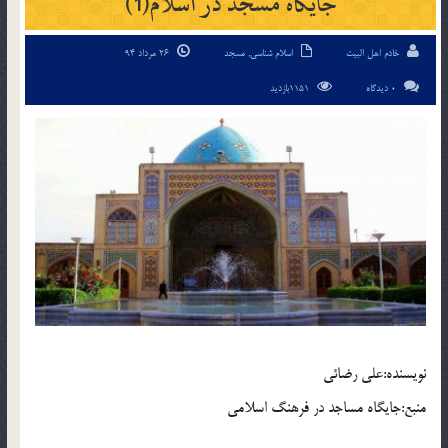
جايگاه مسجد در اسلام(1)
خادم اهل البیت
اسلام شناسی
,
مسجد
26 مرداد 94
0 دیدگاه
1151بازدید
نويسنده:علي رضائي
منبع:جايگاه مساجد در فرهنگ اسلامي