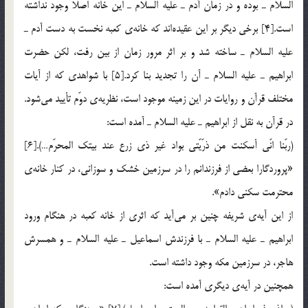
السلام ـ بوده و در زمان آدم ـ عليه السلام ـ اين خانه اصلاً وجود نداشته
است.[4] برخي ديگر بر اين عقيده‌اند كه خانه‎ي كعبه نخست به دست آدم ـ
عليه السلام ـ ساخته شد و بر اثر مرور زمان از بين رفت، لكن حضرت
ابراهيم ـ عليه السلام ـ آن را تجديد بنا كرد.[5] با شواهدي كه از آيات
مختلف قرآن و روايات در اين زمينه موجود است، نظريه‎ي دوّم تأييد مي‌شود.
در قرآن به نقل از ابراهيم ـ عليه السلام ـ آمده است:
(ربّنا انّي أسكنت من ذرّيّتي بواد غير ذي زرع عند بيتك المحرّم…).[6]
«پروردگارا بعضي از فرزندانم را در سرزمين خشك و سوزاني، در كنار خانه‎ي
محترمت سكني دادم».
از اين آيه‎ي شريفه چنين بر مي‌آيد كه اثري از خانه كعبه در هنگام ورود
ابراهيم ـ عليه السلام ـ با فرزندش اسماعيل ـ عليه السلام ـ و همسرش
هاجر، در سرزمين مكه وجود داشته است.
همچنين در آيه‎ي ديگري آمده است: