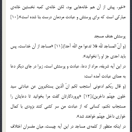
«خير، پيش از آن هم خانه‌هايي بود، لكن خانه‎ي كعبه نخستين خانه‎ي
مباركي است كه براي پرستش و عبادت مردمان درست بنا شده است».[10]
پرستش هدف مسجد
(و أنّ المساجد للّه فلا تدعوا مع اللّه أحدا).[11] «مساجد از آن خداست، پس
بايد احدي جز او را نخوانيد».
در اين آيه شريفه، مراد از دعا، عبادت و پرستش است، زيرا در جاي ديگر دعا
به معناي عبادت آمده است:
(و قال ربّكم ادعوني أستجب لكم انّ الّذين يستكبرون عن عبادتي سيد
خلون جهنّم داخرين).[12] «پروردگارتان گفت مرا بخوانيد تا دعايتان را
مستجاب نكنم، كساني كه از عبادت من سر كشي كنند بزودي با كمال
خواري داخل جهنّم خواهند شد».
در اينكه منظور از كلمه‎ي مساجد در اين آيه چيست، ميان مفسران اختلاف