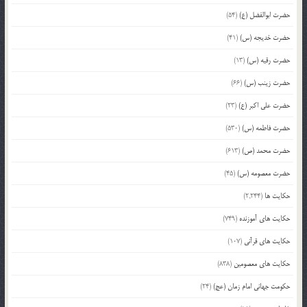
حضرت ابوالفضل (ع)
(54)
حضرت خدیجه (س)
(41)
حضرت رقیه (س)
(13)
حضرت زینب (س)
(66)
حضرت علی اکبر (ع)
(23)
حضرت فاطمه (س)
(530)
حضرت محمد (ص)
(613)
حضرت معصومه (س)
(45)
حکایت ها
(2,244)
حکایت های آموزنده
(749)
حکایت های قرآنی
(107)
حکایت های معصومین
(838)
حکومت جهانی امام زمان (عج)
(24)