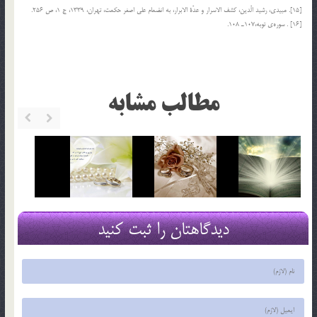
[15]. مبيدي، رشيد الّدين، كشف الاسرار و عدّة الابرار، به انضمام علي اصغر حكمت، تهران، 1339، ج 1، ص 256.
[16] . سوره‎ي توبه،107ـ 108.
مطالب مشابه
دیدگاهتان را ثبت کنید