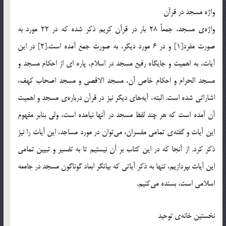
واژه مسجد در قرآن
واژه‎ي مسجد، جمعاً 28 بار در قرآن كريم ذكر شده كه در 22 مورد به
صورت مفرد[1] و در 6 مورد ديگر، به صورت جمع آمده است.[2] در اين
آيات، به اهميت و جايگاه رفيع مسجد در اسلام، پاره اي از احكام مسجد و
مسجد الحرام و احكام خاص آن، مسجد الاقصي و مسجد اصحاب كهف،
اشاراتي شده است. البته، آيه‌هاي ديگر نيز در قرآن درباره‎ي مسجد و اهميت
آن آمده است كه هر چند لفظ مسجد در آنها نيامده است، ولي بنابر مفهوم
اين آيات و گفته‎ي تمامي مفسران، مي‌توان در مورد مساجد، اين آيات را نيز
ذكر كرد. از آنجا كه در اين كتاب بر آن نيستيم تا به تفسير و تبيين تمامي
اين آيات بپردازيم، تنها به ذكر آياتي كه بيانگر ابعاد گوناگون مسجد در جامعه
اسلامي است، بسنده مي‌كنيم.
نخستين خانه‎ي توحيد