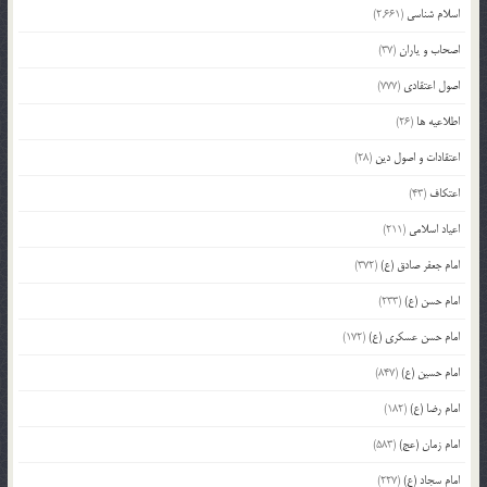
اسلام شناسی
(2,661)
اصحاب و یاران
(37)
اصول اعتقادی
(777)
اطلاعیه ها
(26)
اعتقادات و اصول دین
(28)
اعتکاف
(43)
اعیاد اسلامی
(211)
امام جعفر صادق (ع)
(372)
امام حسن (ع)
(233)
امام حسن عسکری (ع)
(172)
امام حسین (ع)
(847)
امام رضا (ع)
(182)
امام زمان (عج)
(583)
امام سجاد (ع)
(227)