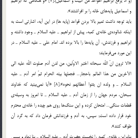
(و اذ يرفع ابراهيم القواعد من البيت و اسماعيل).[7] «و هنگامي كه ابراهيم
و اسماعيل پايه‌هاي خانه را بر افراشتند».
بايد توجه داشت تعبير بالا بردن قواعد (پايه ها) در اين آيه، اشارتي است به
اينكه شالوده‎ي خانه‎ي كعبه، پيش از ابراهيم ـ عليه السلام ـ وجود داشته و
ابراهيم و فرزندش، آن پايه‌ها را بالا برده اند. امام علي ـ عليه السلام ـ در
اين مورد مي‌فرمايند:
«الا ترون انّ اللّه سبحانه اختبر الاوّلين، من لدن آدم صلوت اللّه عليه الي
الآخرين من هذا العالم باحجار… فجعلها بيته الحرام ثمّ امر آدم ـ عليه
السلام ـ و ولده ان يثنوا أعطائهم نحوه».[8] «آيا نمي‌بينيد كه خداوند
سبحان، مردم جهان را از زمان آدم ـ عليه السلام ـ تا امروز به وسيله‎ي
قطعات سنگي… امتحان كرده و اين سنگ‌ها روي هم چيده را خانه‎ي محترم
خود قرار داده است; سپس، به آدم و فرزندانش فرمان داد كه به گرد آن
طواف كنند».
بنابراين، خانه‎ي كعبه را نخست حضرت آدم ـ عليه السلام ـ بنا نهاد و سپس