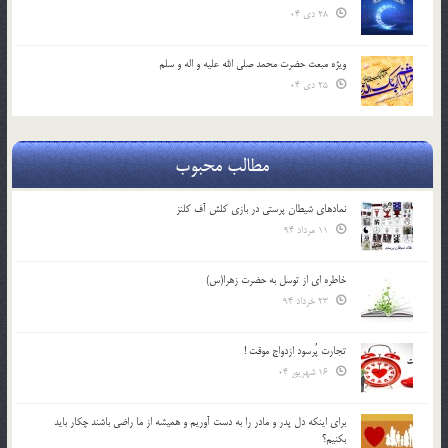
28 دی 04
ویژه مبعث حضرت محمد صلی الله علیه و اله و سلم
25 دی 04
مطالب محبوب
نمادهای شیطان پرستی در بازی کلش آف کلنز
11 مرداد 94
خاطره ای از توسل به حضرت زهرا(س)
23 خرداد 94
تجارت پُرسود ازدواج موقت !
16 شهریور 04
براي اينكه دل پدر و مادر را به دست آوريم و هميشه از ما راضي باشند چكار بايد
بكنيم؟