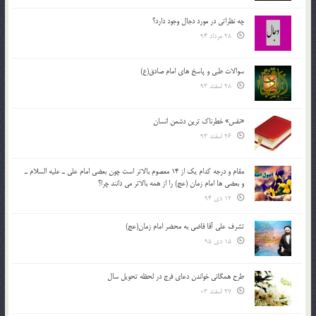
چه نظراتی در مورد دجال وجود دارد؟
28 مرداد 94
سوالات طبی و پاسخ های امام صادق(ع)
28 اسفند 93
«نفس» خطرناک ترین دشمن انسان
26 اسفند 93
مقام و درجه كدام يك از 14 معصوم بالاتر است چون بعضي امام علي ـ عليه السلام ـ
و بعضي ها امام زمان (عج) را از همه بالاتر مي دانند چرا؟
12 دی 94
تشرف علي آقا قاضي به محضر امام زمان(عج)
15 دی 95
طرح همگانی خواندن دعای فرج در لحظه تحویل سال
27 اسفند 03