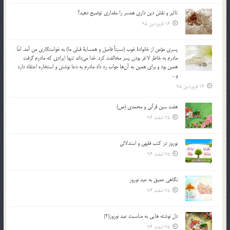
تاثير و نقش دين داري همسر را مقداري توضيح دهيد؟
16 فروردین 95
پسري مؤمن از خانوادة خوب (نسبتاً فاميل و همساية قبلي ما) به خواستگاري من آمد. امّا
مادرم به خاطر لاغر بودن پسر مخالفت كرد. خدا مي‌داند تنها ايرادي كه مادرم گرفت
همين بود و براي همين به آن‌ها جواب رد داد مادرم به دعا نوشتن و استخاره اعتقاد دارد
و…
16 فروردین 95
هفت سین قرآنی و محمدی (ص)
25 اسفند 94
نوروز در كتب فقهى و استدلالى‏
25 اسفند 94
نگاهى عميق به عيد نوروز
25 اسفند 94
دل نوشته هایی به مناسبت عید نوروز(2)
25 اسفند 94