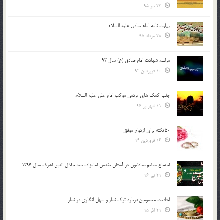
23 تیر 95
زیارت نامه امام صادق علیه السلام
28 مرداد 95
مراسم شهادت امام صادق (ع) سال 93
10 فروردین 94
جذب کمک های مردمی موکب امام علی علیه السلام
11 شهریور 96
50 نکته برای ازدواج موفق
16 فروردین 94
اجتماع عظیم صادقیون در آستان مقدس امامزاده سید جلال الدین اشرف سال 1396
29 تیر 96
احادیث معصومین درباره ترک نماز و سهل انگاری در نماز
29 آذر 95