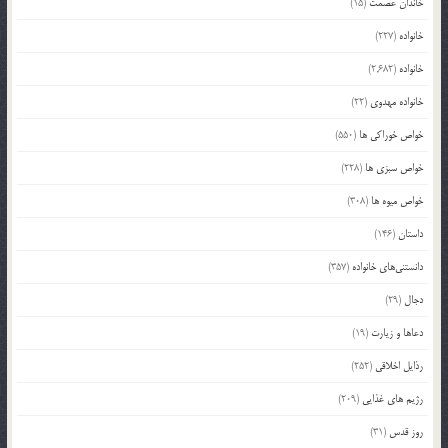
خاندان عصمت
(15)
خانواده
(227)
خانواده
(2,682)
خانواده مهدوی
(22)
خواص خوراکی ها
(550)
خواص سبزی ها
(228)
خواص میوه ها
(308)
داستان
(146)
دانستنی‌های خانواده
(357)
دجال
(29)
دعاها و زیارت
(19)
رذایل اخلاقی
(252)
رژیم های غذایی
(209)
روز قدس
(31)