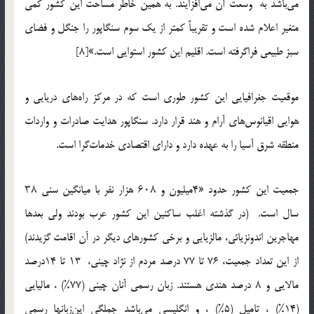
مي‌باشد به وسعت آن مي‌افزايند. به همين خاطر مساحت اين كشور كمي
متغير اعلام شده است و تقريباً كمتر از يك سوم سنگاپور را جنگل و فضاي
سبز طبيعي فراگرفته است. اقليم اين كشور استوايي است.»[8]
موقعيت جغرافيايي اين کشور طوري است که در مرکز راه‌هاي دريايي و
هوايي اقيانوس‌هاي آرام و هند قرار دارد. سنگاپور هدايت صادرات و واردات
منطقه شرق آسيا را به عهده دارد و داراي اقتصادي خدمات‌گرا است.
جمعيت اين کشور حدود «4ميليون و ۶۰۸ هزار نفر با ميانگين سني ۳۸
سال است. (در گذشته اغلب ساکنين اين كشور عرب بودند ولي بعدها
مهاجرين اندونزيائي، مالزيايي و برخي کشورهاي ديگر در آن اقامت گزيدند)
از اين تعداد جمعيت، 76 تا 77 درصد مردم از نژاد چيني، ۱3 تا 14درصد
مالايي و ۸ درصد هندي هستند. زبان رسمي آنان چيني (77%) ، ماليايي
(14%) ، تاميل (5%) ، و انگليسي مي‌باشد جملگي اين‌زبانها رسمي