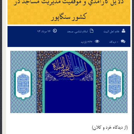
دلايل كارآمدي و موفقيت مديريت مساجد در
كشور سنگاپور
خادم اهل البیت
اسلام شناسی
,
مسجد
26 مرداد 94
0 دیدگاه
1262بازدید
(از ديدگاه خرد و کلان)