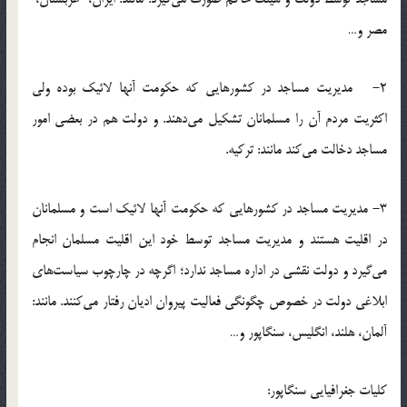
مصر و…
2- مديريت مساجد در كشورهايي كه حكومت آنها لائيك بوده ولي
اكثريت مردم آن را مسلمانان تشكيل مي‌دهند. و دولت هم در بعضي امور
مساجد دخالت مي‌كند مانند: تركيه.
3- مديريت مساجد در كشورهايي كه حكومت آنها لائيك است و مسلمانان
در اقليت هستند و مديريت مساجد توسط خود اين اقليت مسلمان انجام
مي‌گيرد و دولت نقشي در اداره مساجد ندارد؛ اگرچه در چارچوب سياست‌هاي
ابلاغي دولت در خصوص چگونگي فعاليت پيروان اديان رفتار مي‌كنند. مانند:
آلمان، هلند، انگليس، سنگاپور و…
كليات جغرافيايي سنگاپور: