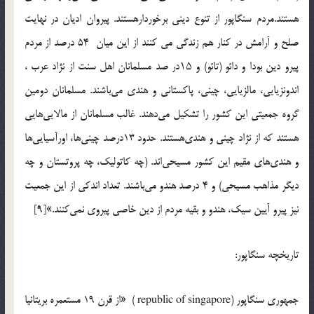
هستند.مردم سنگاپور از تنوع ديني برخوردارهستند. پيروان اديان در نهايت
صلح و آرامش در کنار هم زندگي مي کنند از اين ميان 54 درصد از مردم
پيرو دين بودا و دائو (تائو) و ۱۵در صد مسلمانان اهل سنت از نژاد عرب ،
اندونزيايي، مالزيايي، چيني، پاکستاني و هندي مي‌باشند. مسلمانان دومين
گروه جمعيتي اين كشور را تشكيل مي‌دهند. غالب مسلمانان از مالايي‌هايي
هستند كه از نژاد چيني‌ و هندي‌هستند. حدود 13درصد چيني‌ها، اورآسيايي‌ها
و هندي‌هاي مقيم اين کشور مسيحي‌اند. (چه کاتوليک، چه پروتستان و چه
ديگر مذاهب مسيحي) و 4 درصد هندو مي‌باشند. تعداد اندكي از اين جمعيت
نيز پيرو آيين سيک، هندو و بقيه مردم از دين خاصي پيروي نمي‌كنند.»[9]
تاريخچه سنگاپور:
جمهوري سنگاپور (republic of singapore ) «از قرن 19 مستعمره‌ بريتانيا