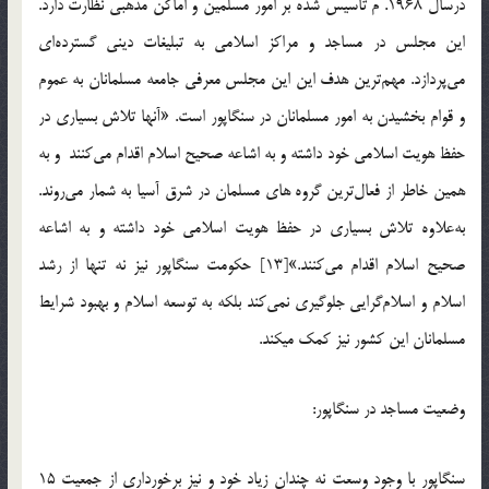
درسال 1968. م تاسيس شده بر امور مسلمين و اماکن مذهبي نظارت دارد.
اين مجلس در مساجد و مراکز اسلامي به تبليغات ديني گسترده‌اي
مي‌پردازد. مهم‌ترين هدف اين اين مجلس معرفي جامعه مسلمانان به عموم
و قوام بخشيدن به امور مسلمانان در سنگاپور است. «آنها تلاش بسياري در
حفظ هويت اسلامي خود داشته و به اشاعه صحيح اسلام اقدام مي‌کنند و به
همين خاطر از فعال‌ترين گروه ‌هاي مسلمان در شرق آسيا به شمار مي‌روند.
به‌علاوه تلاش بسياري در حفظ هويت اسلامي خود داشته و به اشاعه
صحيح اسلام اقدام مي‌کنند.»[13] حكومت سنگاپور نيز نه تنها از رشد
اسلام و اسلام‌گرايي جلوگيري نمي‌كند بلكه به توسعه اسلام و بهبود شرايط
مسلمانان اين كشور نيز كمك مي‏كند.
وضعيت مساجد در سنگاپور:
سنگاپور با وجود وسعت نه چندان زياد خود و نيز برخورداري از جمعيت 15