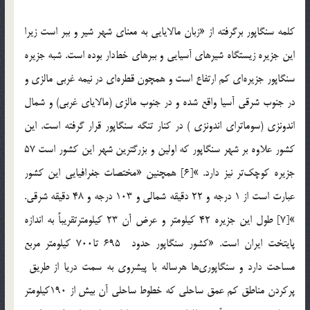
کلمه سنگاپور برگرفته از «زبان مالايايي به معناي شهر شير و ببر است زيرا
اين جزيره زيستگاه شيرهاي آسيايي و ببرهاي خط‌دار بوده است. شبه جزيره
سنگاپور جزيره‌اي كم ارتفاع است و همچون قطره‌اي در نيمه غربي مالزي و
در جنوب شرقي آسيا واقع شده و در جنوب مالزي (مالاياي غربي) و شمال
اندونزي (سوماتراي اندونزي ) در کنار تنگه سنگاپور قرار گرفته است. اين
كشور علاوه بر شهر سنگاپور كه اولين و بزرگترين شهر اين كشور است 57
جزيره كوچك‌تر نيز دارد. »[6] همچنين «مختصات جغرافيايي اين كشور
عبارت است از 1 درجه و 22 دقيقه شمالي و 103 درجه و 48 دقيقه شرقي.
»[7] طول اين جزيره 42 كيلومتر و عرض آن 23 كيلومترتقريباً به اندازه
پايتخت ايران است. «کشور سنگاپور حدود 695 تا700 کيلومتر مربع
مساحت دارد و سنگاپوري‌ها هرساله با پيشروي به سمت دريا از طريق
پركردن مناطق كم عمق ساحلي كه خطوط ساحلي آن بيش از 190كيلومتر