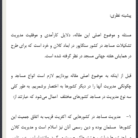
پيشينه نظري:
مسئله و موضوع اصلي اين مقاله، دلايل كارآمدي و موفقيت مديريت
تشكيلات مساجد در كشور سنگاپور در ابعاد كلان و خرد است كه براي طرح
در همايش هفته جهاني مسجد در نظر گرفته شده است.
قبل از اينكه به موضوع اصلي مقاله بپردازيم لازم است انواع مساجد و
چگونگي مديريت آنها را در ديگر كشورها به اختصار برشمريم. به طور كلي
سه نوع مديريت در مساجد كشورهاي مختلف اعمال مي‌شود كه عبارتند از:
1- مديريت مساجد در كشورهايي كه اكثريت قريب به اتفاق جمعيت اين
كشورها مسلمان بوده و دين رسمي آنان نيز اسلام است و مديريت كلان
مساجد توسط دولت و هيئت حاكم صورت مي‌گيرد. مانند: ايران، عربستان،