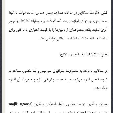
نقش حكومت سنگاپور در ساخت مساجد بسيار حساس است. دولت نه تنها
به سازمان‌هاي دولتي اجازه مي‌دهد كه كمك‌هاي داوطلبانه كاركنان را جمع
آوري نمايند بلكه مجموعه‌اي از زمين‌ها را با قيمت اختياري و توافقي براي
ساخت مساجد جديد در اختيار مسلمانان قرار مي‌دهد.
مديريت تشكيلات مساجد در سنگاپور:
در سنگاپور با توجه به محدوديت جغرافياي سرزميني و بُعد مكاني، مساجد به
شيوه خاصي اداره مي‌شود. در ادامه به چگونگي اداره و مديريت آن اشاره
خواهد شد:
مساجد سنگاپور توسط مجلس علماء اسلامي سنگاپور (majlis ugama
islam singapura) که تنها سه سال پس از استقلال اين كشور به عنوان