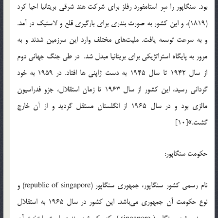
بود. سنگاپور را سِر استامفورد رفلز براي شركت هند شرقي بريتانيا احيا كرد
(1819)، و اين كشور به صورت بندري براي بارگيري قلع و لاستيك در آمد.
و به سرعت توسعه يافت. مليت‌هاي مختلف وارد اين سرزمين شدند و به
مرور به پايگاه استراتژيكي براي بريتانيا مبدل شد. در طي جنگ جهاني دوم
از سال 1942 تا سال 1945 به دست ژاپني ها افتاد. در 1959 به خود
گرداني رسيد، اين کشور از سال 1963 تا زمان استقلال، جزو فدراسيون
مالزي بود و در سال 1965 از انگلستان مستقل گرديد و از آن خارج
گشت.»[10]
حكومت سنگاپور:
نام رسمي کشور سنگاپور، ‌جمهوري سنگاپور (republic of singapore) و
نوع حكومت آن جمهوري مي‌باشد. اين كشور در سال 1965 به استقلال