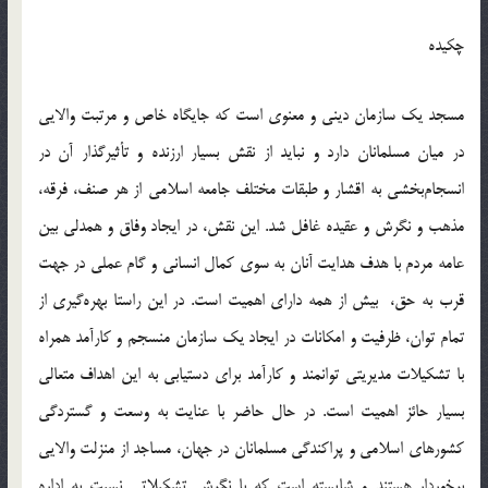
چكيده
مسجد يك سازمان ديني و معنوي است كه جايگاه خاص و مرتبت والايي
در ميان مسلمانان دارد و نبايد از نقش بسيار ارزنده و تأثيرگذار آن در
انسجام‌‌بخشي به اقشار و طبقات مختلف جامعه اسلامي از هر صنف، فرقه،
مذهب و نگرش و عقيده غافل شد. اين نقش، در ايجاد وفاق و همدلي بين
عامه مردم با هدف هدايت آنان به سوي كمال انساني و گام عملي در جهت
قرب به حق، بيش از همه داراي اهميت است. در اين راستا بهره‌گيري از
تمام توان، ظرفيت و امكانات در ايجاد يك سازمان منسجم و كارآمد همراه
با تشكيلات مديريتي توانمند و كارآمد براي دستيابي به اين اهداف متعالي
بسيار حائز اهميت است. در حال حاضر با عنايت به وسعت و گستردگي
كشورهاي اسلامي و پراكندگي مسلمانان در جهان، مساجد از منزلت والايي
برخوردار هستند و شايسته است كه با نگرش تشكيلاتي نسبت به اداره