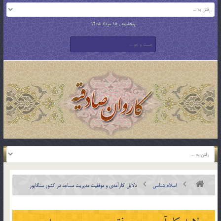
پنجشنبه , 15 مرداد 1405
اسلام شناسی
دلايل كارآمدي و موفقيت مديريت مساجد در كشور سنگاپور