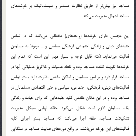
مساجد نيز بيش‌تر از طريق نظارت مستمر و سيستماتيك بر خوشه‌هاي
مساجد اعمال مديريت مي‌كند.
اين مجلس داراي خوشه‌ها (واحدهاي) مختلفي مي‌باشد كه در تمامي
جنبه‌هاي ديني و زندگي اجتماعي فرهنگي سياسي و…. مربوط به مسلمين
فعاليت مي‌نمايد. نكته قابل توجه و بسيار مهم اين است كه تمام اين
خوشه‌ها تقويت كننده مساجد بوده و نقطه عمليات و خاكريز عملياتي آنها در
مساجد قرار دارد و بر امور مسلمين و اماکن مذهبي نظارت دارد. بستر تمامي
فعاليت‌هاي ديني، فرهنگي، اجتماعي، سياسي و حتي اقتصادي مسلمانان در
مساجد بوده و در اين مكان مقدس كليه جنبه‌هايي كه براي حيات و زندگي
يك مسلمان لازم است شكل مي‌گيرد. حلقه نهايي سيكل مديريت
تشكيلات مساجد، حلقه اجرا مي‌باشد كه مساجد بستر اجراي كليه
فعاليت‌هاي اين چرخه مي‌باشند. در واقع دوره‌هاي فعاليت مساجد در سنگاپور