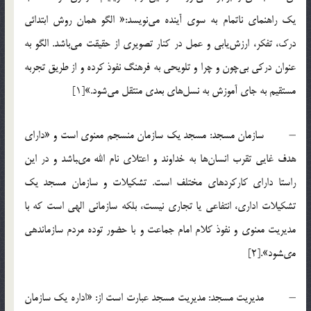
يك راهنماي ناتمام به سوي آينده مي‌نويسد:« الگو همان روش ابتدائي
درك، تفكر، ارزش‌يابي و عمل در كنار تصويري از حقيقت مي‌باشد. الگو به
عنوان دركي بي‌چون و چرا و تلويحي به فرهنگ نفوذ كرده و از طريق تجربه
مستقيم به جاي آموزش به نسل‌هاي بعدي منتقل مي‌شود.»[1]
– سازمان مسجد: مسجد يك سازمان منسجم معنوى است و «داراى
هدف غايى تقرب انسان‌ها به خداوند و اعتلاى نام الله مى‏باشد و در اين
راستا داراى كاركردهاى مختلف است. تشكيلات و سازمان مسجد يك
تشكيلات ادارى، انتفاعى يا تجارى نيست، بلكه سازمانى الهى است كه با
مديريت معنوى و نفوذ كلام امام جماعت و با حضور توده مردم سازماندهى
مى‏شود».[2]
– مديريت مسجد: مديريت مسجد عبارت است از: «اداره يك سازمان