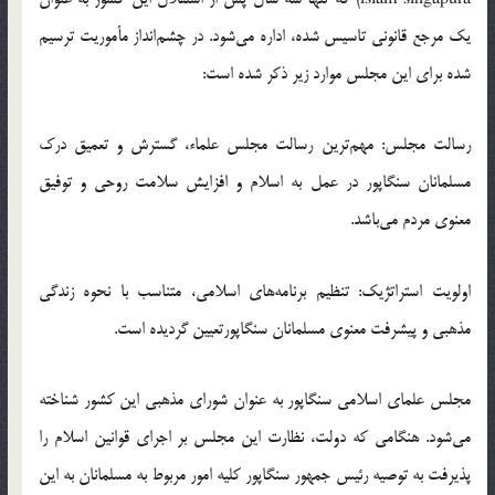
يك مرجع قانوني تاسيس شده، اداره مي‌شود. در چشم‌انداز مأموريت ترسيم
شده براي اين مجلس موارد زير ذكر شده است:
رسالت مجلس: مهم‌ترين رسالت مجلس علماء، گسترش و تعميق درك
مسلمانان سنگاپور در عمل به اسلام و افزايش سلامت روحي و توفيق
معنوي مردم مي‌باشد.
اولويت استراتژيك: تنظيم برنامه‌هاي اسلامي، متناسب با نحوه زندگي
مذهبي و پيشرفت معنوي مسلمانان سنگاپورتعيين گرديده است.
مجلس علماي اسلامي سنگاپور به عنوان شوراي مذهبي اين كشور شناخته
مي‌شود. هنگامي كه دولت، نظارت اين مجلس بر اجراي قوانين اسلام را
پذيرفت به توصيه رئيس جمهور سنگاپور كليه امور مربوط به مسلمانان به اين