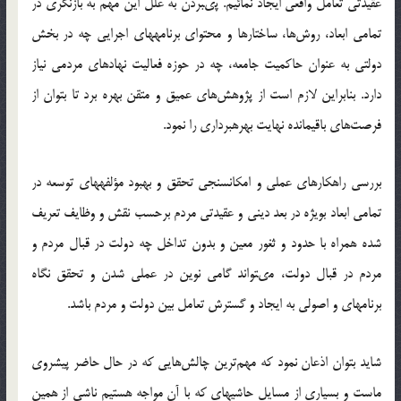
عقيدتى تعامل واقعى ايجاد نمائيم. پى‏بردن به علل اين مهم به بازنگرى در
تمامى ابعاد، روش‌ها، ساختارها و محتواى برنامه‏هاى اجرايى چه در بخش
دولتي به عنوان حاكميت جامعه، چه در حوزه فعاليت نهادهاى مردمى نياز
دارد. بنابراين لازم است از پژوهش‌هاي عميق و متقن بهره برد تا بتوان از
فرصت‌هاى باقيمانده نهايت بهره‏بردارى را نمود.
بررسى راهكارهاى عملى و امكان‏سنجى تحقق و بهبود مؤلفه‏هاى توسعه در
تمامى ابعاد بويژه در بعد دينى و عقيدتى مردم برحسب نقش و وظايف تعريف
شده همراه با حدود و ثغور معين و بدون تداخل چه دولت در قبال مردم و
مردم در قبال دولت، مى‏تواند گامى نوين در عملى شدن و تحقق نگاه
برنامه‏اى و اصولى به ايجاد و گسترش تعامل بين دولت و مردم باشد.
شايد بتوان اذعان نمود كه مهم‌ترين چالش‌هايي كه در حال حاضر پيش‏روى
ماست و بسيارى از مسايل حاشيه‏اى كه با آن مواجه هستيم ناشى از همين