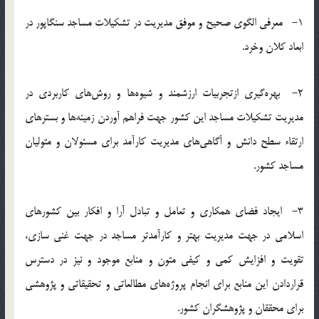
1- معرفي الگوي صحيح و موفق مديريت در تشكيلات مساجد سنگاپور در
ابعاد كلان وخرد.
2- بهره‌گيري ازتجربيات ارزشمند و شيوه‌ها و روش‌هاي كاربردي در
مديريت تشكيلات مساجد اين كشور جهت فراهم آوردن زمينه‌ها و بسترهاي
ارتقاء سطح دانش و آگاهي‌هاي مديريت كارآمد براي مسئولان و متوليان
مساجد كشور.
3- ايجاد فضاي همكاري و تعامل و تبادل آرا و افكار بين كشورهاي
اسلامي در جهت مديريت بهتر و كارآمدتر مساجد در جهت غني سازي،
تقويت و افزايش كمي و كيفي متون و منابع موجود و نيز در دسترس
قراردادن اين منابع براي انجام پروژه‌هاي مطالعاتي و تحقيقاتي و پژوهشي
براي محققان و پژوهشگران كشور.