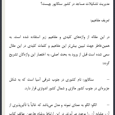
مديريت تشكيلات مساجد در كشور سنگاپور چيست؟
تعريف مفاهيم:
در اين مقاله از واژه‌‌هاي كليدي و مفاهيم زير استفاده شده است. به
همين‌خاطر جهت تبيين بيش‌تر اين مفاهيم و كلمات كليدي در اين مقال
سعي شده است قبل از ورود به بحث اصلي، به اختصار اين واژه‌گان تشريح
گردد:
– سنگاپور: نام كشوري در جنوب شرقي آسيا است كه به شكل
جزيره‌اي در جنوب كشور مالزي و شمال كشور اندونزي قرار دارد.
– الگو: الگو به معناي نمونه و مدل مي‌باشد كه غالباً با تأثيرپذيري از
آن، مشابه آن را بوجود مي‌آورند. در اين ارتباط ويليام هارمون مؤلف كتاب