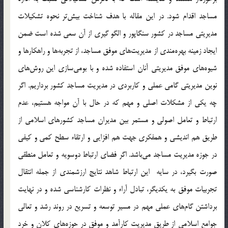
مساجد اقدام شود. در اين مقاله با هدف شناخت بيش‌تر نحوه تشكيلات
مديريتي مساجد در كشور سنگاپور و الگو گيري از آن سعي شده است ضمن
ايجاد زمينه بهره‌مندي از مديريت‌هاي موفق مساجد، از تجربه‌ها و راهكارها و
شيوه‌هاي موفق مديريتي آنان استفاده شده و با بومي‌سازي اين روش‌هاي
نوين مديريتي گامي عملي و كاربردي در مديريت مساجد كشور برداريم. اگر
چه يكي از مشكلات اصلي و مهم كه در حال با آن مواجه هستيم، عدم
ارتباط و تعامل اصولي و مستمر بين مديران مساجد كشورهاي اسلامي از
طريق هم انديشي و همفكري جهت هم افزايي و ارتقاء سطح كمي و كيفي
در جوزه مديريت مساجد مي‌باشد. اگر فضاي ارتباط دوسويه و تعامل منطقي
صورت بگيرد، در سايه اين ارتباط شاهد نتايج ارزشمندي از جمله انتقال
تجربيات موفق به يكديگر، تبادل آراء و نظرات كارشناسي شده و در نهايت
برداشتن گام‌هاي عملي مهم در مسير توسعه و تسريع در روند رشد و تعالي
جوامع اسلامي از طريق مديريت كارآمد و موفق در حوزه‌هاي كلان و خرد