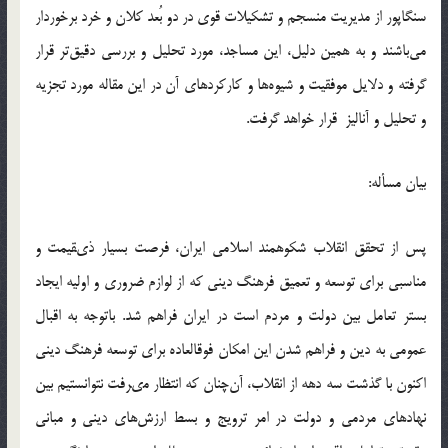
سنگاپور از مديريت منسجم و تشكيلات قوي در دو بُعد كلان و خرد برخوردار
مي‌باشند و به همين دليل، اين مساجد، مورد تحليل و بررسي دقيق‌تر قرار
گرفته و دلايل موفقيت و شيوه‌ها و كاركردهاي آن در اين مقاله مورد تجزيه
و تحليل و آناليز قرار خواهد گرفت.
بيان مسأله:
پس از تحقق انقلاب شكوهمند اسلامى ايران، فرصت بسيار ذى‏قيمت و
مناسبى براى توسعه و تعميق فرهنگ دينى كه از لوازم ضرورى و اوليه ايجاد
بستر تعامل بين دولت و مردم است در ايران فراهم شد. باتوجه به اقبال
عمومى به دين و فراهم شدن اين امكان فوق‏العاده براى توسعه فرهنگ دينى
اكنون با گذشت سه دهه از انقلاب، آن‌چنان كه انتظار مى‏رفت نتوانستيم بين
نهادهاى مردمى و دولت در امر ترويج و بسط ارزش‌هاى دينى و مبانى