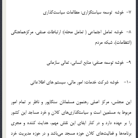
7- خوشه توسعه سياستگزاري: مطالعات سياست‌گذاري
8- خوشه تعامل اجتماعي ( تعامل محله): ارتباطات صنفي، مركزهماهنگي
(انتظامات)، شبكه مردم
9- خوشه توسعه صنفي: منابع انساني، تعالي سازماني
10- خوشه شركت خدمات: امور مالي، سيستم هاي اطلاعاتي
اين مجلس، مركز اصلي رهنمون مسلمانان سنگاپور و ناظر بر تمام امور
مربوط به مسلمين است و سياستگذاري‌هاي كلان و خرد مساجد اين كشور
را بر عهده دارد و در كنار ايفاي اين نقش مهم، هدايت كننده و مجري
برنامه‌ها و فعاليت‌هاي كلان حوزه مسجد مي‌باشد و در حوزه مديريت خرد