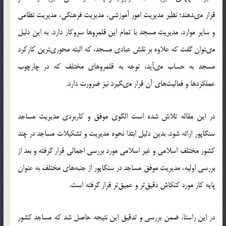
قرار مى‏دهند؛ نظير مديريت امور آموزشى، مديريت فرهنگى، مديريت نظامى
و ساير موارد. مديريت مسجد با تمام اين قلمروها سروكار دارد. به اين دليل
مى‏توان گفت كه علاوه بر نقش عبادى مسجد، كه البته محورى‏ترين كاركرد
مسجد به حساب مى‏آيد، توجه به قلمروهاى مختلف كه در چارچوب
عملكردها و فعاليت‌هاى آن قرار مى‏گيرد نيز ضرورت دارد.
در اين مقاله تلاش شده است الگوي موفق و كاربردي مديريت مساجد
سنگاپور ارائه شود. بدين دليل ابتدا نحوه مديريت و تشكيلات مساجد در چند
كشور مختلف اسلامي و غير اسلامي مورد بررسي اجمالي قرار گرفته و بعد از
بررسي اوليه، مديريت موفق مساجد در سنگاپور از جنبه‌هاي مختلف به عنوان
پايه كار مورد كنكاش دقيق‌تر و عميق‌تر قرار گرفته است.
در اين راستا، ضمن بررسي و تدقيق اين نتيجه حاصل شد كه مساجد كشور