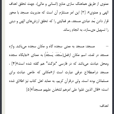
معنوى از طريق هماهنگ سازى منابع (انسانى و مالى)، جهت تحقق اهداف
الهى و معنوى». [3] اين امر مستلزم آن است كه مديريت مسجد با محور
قرار دادن بُعد عبادى مسجد، هر فعاليتى را كه تحقق ارزش‌هاى الهى و دينى
را تسهيل مى‏سازد، به انجام رساند.
– مسجد: مسجد به معني سجده گاه و مکان سجده مي‌باشد. واژه
مسجد در لغت، اسم مكان ازفعل(سَجَدَ، يَسجُدُ) به معناي «جايگاه سجده
ومحل عبادت مي‌باشد كه در فارسي “مزگت” هم گفته شده است»[4] ،
مسجد دراصطلاح عرفي عبارت است از«مکاني که خاص عبادت براي
مسلمانان بوده است. ولي درقرآن كريم، به معابد اهل كتاب نيز اطلاق شده
است: «قال الذين غلبوا علي امرهم لنتخذن عليهم مسجداً»[5]
اهداف: