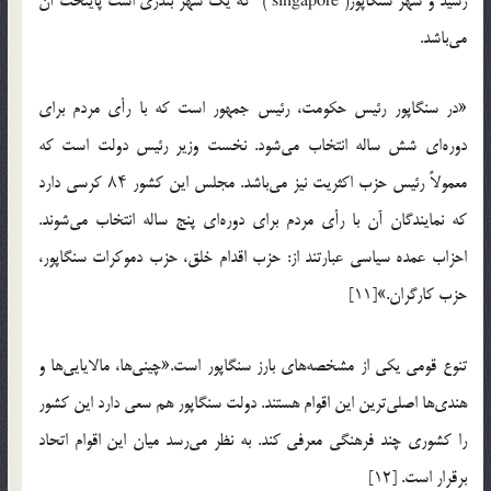
رسيد و شهر سنگاپور( singapore ) كه يك شهر بندري است پايتخت آن
مي‌باشد.
«در سنگاپور رئيس حکومت، رئيس جمهور است که با رأي مردم براي
دوره‌اي شش ساله انتخاب مي‌شود. نخست وزير رئيس دولت است که
معمولاً رئيس حزب اکثريت نيز مي‌باشد. مجلس اين کشور ۸۴ کرسي دارد
که نمايندگان آن با رأي مردم براي دوره‌اي پنج ساله انتخاب مي‌شوند.
احزاب عمده‌ سياسي عبارتند از: حزب اقدام خلق، حزب دموكرات سنگاپور،
حزب كارگران.»[11]
تنوع قومي يکي از مشخصه‌هاي بارز سنگاپور است.«چيني‌ها، مالايايي‌ها و
هندي‌ها اصلي‌ترين اين اقوام هستند. دولت سنگاپور هم سعي دارد اين کشور
را کشوري چند فرهنگي معرفي کند. به نظر مي‌رسد ميان اين اقوام اتحاد
برقرار است. [12]