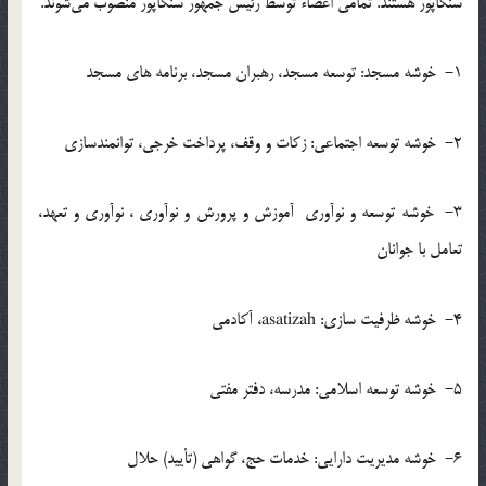
سنگاپور هستند. تمامي اعضاء توسط رئيس جمهور سنگاپور منصوب مي‌شوند.
1- خوشه مسجد: توسعه مسجد، رهبران مسجد، برنامه هاي مسجد
2- خوشه توسعه اجتماعي: زكات و وقف، پرداخت خرجي، توانمندسازي
3- خوشه توسعه و نوآوري آموزش و پرورش و نوآوري ، نوآوري و تعهد،
تعامل با جوانان
4- خوشه ظرفيت سازي: asatizah، آكادمي
5- خوشه توسعه اسلامي: مدرسه، دفتر مفتي
6- خوشه مديريت دارايي: خدمات حج، گواهي (تأييد) حلال