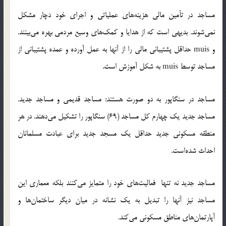
مساجد در تأمين مالي هزينه‌هاي عملياتي و اجراي خود دچار مشكل
نمي‌شوند. بديهي است كه از هدايا و كمك‌هاي وسيع مردمي بهره مي‌بينند.
و muis حداقل پشتيباني مالي را از آنها به عمل آورده و عمده پشتيباني از
مساجد توسط muis به شکل آموزش است.
مساجد در سنگاپور به دو صورت هستند: مساجد قديمي و مساجد جديد.
مساجد جديد يك چهارم كل مساجد (69) سنگاپور را تشكيل مي‌دهند. در هر
منطقه مسكوني جديد حداقل يك مسجد جديد براي عبادت مسلمانان
احداث شده‌است.
مساجد جديد نه تنها فعاليت‌هاي خود را متمايز مي‌كنند بلكه معماري اين
مساجد نيز آنها را تبديل به يک نشانه در ميان ديگر ساختمان‌ها و
آپارتمان‌هاي مناطق مسكوني مي‌كند.