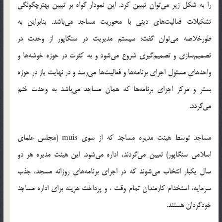
را به شكل زير مي‌توان تبيين كرد. اين نمودار گواه بر تبيين بهترچگونگي
تشكيلات فعاليت‌هاي ديني با محوريت مساجد مي‌باشد. بنابراين به
طورخلاصه مي‌توان گفت: سيستم مديريت در سنگاپور از وحدت در
تصميم‌سازي و تصميم‌گيري شروع مي‌شود و به كثرت در حوزه خوشه‌ها و
واحدهاي مسئول اجراي برنامه‌ها و فعاليت‌ها مي‌رسد و در نهايت باز در حوزه
بستر و مركز اجراي برنامه‌ها كه همان مساجد مي‌باشد به وحدت ختم
مي‌گردد.
مساجد توسط هيئت مديره مساجد كه از سوي muis (مجلس علماي
اسلامي سنگاپور) تعيين مي‌گردند، اداره مي‌شود. اين هيئت مديره هر دو
سال يکبار انتخاب مي‌شوند كه در اجراي برنامه‌هاي روزانه مسجد، جذب
سرمايه، استخدام کارمندان تمام وقت ، و پرداخت هزينه براي اداره مساجد
خودگردان هستند.