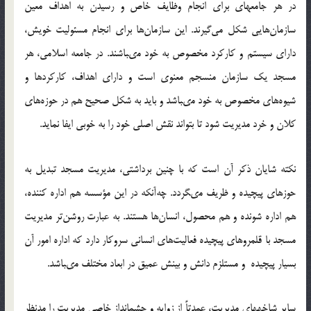
در هر جامعه‏اى براى انجام وظايف خاص و رسيدن به اهداف معين
سازمان‌هايي شكل مي‌گيرند. اين سازمان‌ها براى انجام مسئوليت خويش،
داراى سيستم و كاركرد مخصوص به خود مى‏باشند. در جامعه اسلامى، هر
مسجد يك سازمان منسجم معنوى است و داراى اهداف، كاركردها و
شيوه‌هاي مخصوص به خود مى‏باشد و بايد به شكل صحيح هم در حوزه‌هاي
كلان و خرد مديريت شود تا بتواند نقش اصلى خود را به خوبى ايفا نمايد.
نكته شايان ذكر آن است كه با چنين برداشتى، مديريت مسجد تبديل به
حوزه‏اى پيچيده و ظريف مى‏گردد. چه‌آنكه در اين مؤسسه هم اداره كننده،
هم اداره شونده و هم محصول، انسان‌ها هستند. به عبارت روشن‌تر مديريت
مسجد با قلمروهاى پيچيده فعاليت‌هاى انسانى سروكار دارد كه اداره امور آن
بسيار پيچيده و مستلزم دانش و بينش عميق در ابعاد مختلف مى‏باشد.
ساير شاخه‏هاى مديريت، عمدتاً از زوايه و چشم‏انداز خاصى مديريت را مدنظر