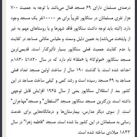
درصدي مسلمان داراي 69 مسجد فعال مي‌باشد. با توجه به جمعيت 700
هزار نفري مسلمانان در سنگاپور تقريباً براي هر 10000نفر يك مسجد وجود
دارد. (البته بايد توجه داشت سنگاپور فاقد شهرها و يا روستاهاي مهم به غير
از پايتخت مي‌باشد) به همين دليل وسعت و مقياس مكاني مساجد در كفايت
يا عدم كفايت جمعيت فعلي سنگاپور بسيار تأثيرگذار است. قديمي‌ترين
مسجد سنگاپور «مولوکا» يا «ملقا» نام دارد که در سال 1820تا 1830.م
احداث شده است. با گذشت 190 سال از ساخت اولين مسجد تعداد فعلي
مساجد به 69 مسجد رسيده است و رشد كمي و كيفي ساخت مساجد در اين
كشور بعد از استقلال سنگاپور يعني از سال 1965 افزايش قابل توجهي
داشته است. بزرگترين مسجد سنگاپور مسجد “السلطان” و مسجد”مهاجران”
است. از سوي ديگر مدارس، بيمارستان‌ها و درمانگاه‌هايي براي خدمت
رساني به مسلمانان در اين کشور بنا شده است. مسجد “فاطمه زهرا” در سال
۱۸۴۳ ميلادي ساخته شده است.