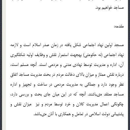
مساجد خواهيم بود.
مقدمه:
مسجد اولين نهاد اجتماعى شكل يافته در زمان صدر اسلام است و لازمه
نهاد اجتماعى (نه حكومتى) به‏جهت استمرار نقش و وظايف اوليه شكل‏گيرى
آن، اداره و مديريت توسط نهادى مدنى و مردمى است. آنچه مسلم است،
درباره نقش ممتاز و ميزان بالاى دخالت مردم در بحث مديريت مساجد اتفاق
نظر وجود دارد و جملگى به مديريت مردمى در ساخت و تجهيز و اداره
مساجد معتقد مى‏باشند. آنچه كه در اين ميان جاى بحث و بررسى دارد،
چگونگى اعمال مديريت كلان و خرد توسط مردم و نيز ميزان نقش و
پشتيبانى دولت اسلامى در تعامل و همكارى با آنان مى‏باشد.