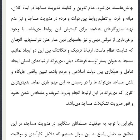
چالش‌هاست، مى‏شود، عدم تدوين و كتابت مديريت مساجد در ابعاد كلان،
ميانه و خرد، و تنظيم روابط بين دولت و مردم در مديريت مساجد و نيز عدم
تهيه سازوكارهاى هدفمند براى گسترش اين روابط مى‏باشد. با وجود
برخوردارى از دولتى دينى و نيز جامعه‏اى دين مدار هنوز نتوانسته‏ايم آنچنان
كه شايسته نظام ماست، ارتباط نزديك و تنگاتنگ بين اين دو ايجاد نمائيم.
مسجد به عنوان بستر توسعه فرهنگ دينى، مى‏تواند از نمادهاى اصلى ايجاد
تعامل و همكارى بين دولت اسلامى و مردم باشد. تبيين واقعى جايگاه و
نقش مساجد مى‏تواند ما را در رسيدن به اين مهم يارى نمايد. بديهى‏ترين
كارى كه مى‏تواند در اين ارتباط انجام پذيرد، تعريف و مشخص شدن حدود
و ثغور مديريت تشكيلات مساجد مى‏باشد.
بنابراين با توجه به موفقيت مسلمانان سنگاپور در مديريت مساجد، در اين
تحقيق به دنبال پاسخ به اين سوال هستيم که دلايل كارآمدي و موفقيت