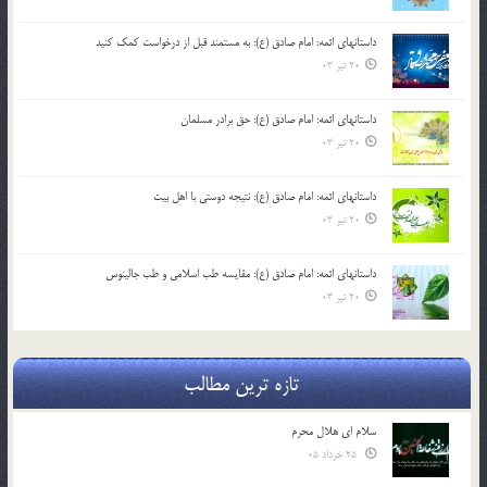
داستانهای ائمه: امام صادق (ع): به مستمند قبل از درخواست کمک کنید
20 تیر 03
داستانهای ائمه: امام صادق (ع): حق برادر مسلمان
20 تیر 03
داستانهای ائمه: امام صادق (ع): نتیجه دوستی با اهل بیت
20 تیر 03
داستانهای ائمه: امام صادق (ع): مقایسه طب اسلامی و طب جالینوس
20 تیر 03
تازه ترین مطالب
سلام ای هلال محرم
25 خرداد 05