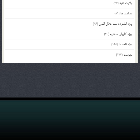
ولایت فقیه
(37)
ویتامین ها
(89)
ویژه امامزاده سید جلال الدین
(16)
ویژه کاروان صادقیه
(30)
ویژه نامه ها
(135)
یهودیت
(194)