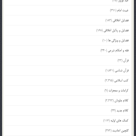
عید نوروز
(45)
غیبت امام
(291)
فضایل اخلاقی
(183)
فضایل و رذایل اخلاقی
(168)
فضایل و ویژگی ها
(10)
فقه و احکام شرعی
(340)
قرآن
(23)
قرآن شناسی
(1,861)
کتب اسلامی
(2,295)
کرامات و معجزات
(9)
کلام جاودان
(2,293)
کلام جدید
(34)
کمک های اولیه
(116)
گلچین احادیث
(372)