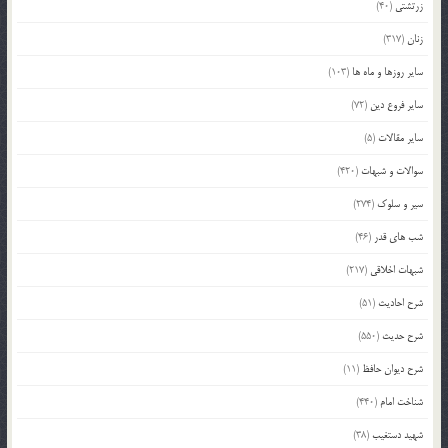
زرتشتی
(40)
زنان
(317)
سایر روزها و ماه ها
(103)
سایر فروع دین
(72)
سایر مقالات
(5)
سوالات و شبهات
(420)
سیر و سلوک
(274)
شب های قدر
(46)
شبهات اخلاقی
(217)
شرح احادیث
(51)
شرح حدیث
(550)
شرح دیوان حافظ
(11)
شناخت امام
(440)
شهید دستغیب
(38)