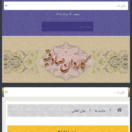
جمعه , 16 مرداد 1405
حکایت ها
جوان انقلابي