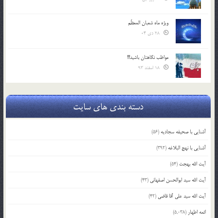
ویژه ماه شعبان المعظّم
28 دی 04
مواظب نگاهتان باشید!!!
18 اسفند 93
دسته بندی های سایت
آشنایی با صحیفه سجادیه
(56)
آشنایی با نهج البلاغه
(392)
آیت الله بهجت
(54)
آیت الله سید ابوالحسن اصفهانی
(43)
آیت الله سید علی آقا قاضی
(42)
ائمه اطهار
(5,038)