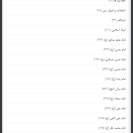
اطلاعیه ها
(26)
اعتقادات و اصول دین
(28)
اعتکاف
(43)
اعیاد اسلامی
(211)
امام جعفر صادق (ع)
(372)
امام حسن (ع)
(233)
امام حسن عسکری (ع)
(172)
امام حسین (ع)
(847)
امام رضا (ع)
(182)
امام زمان (عج)
(583)
امام سجاد (ع)
(227)
امام علی (ع)
(894)
امام علی النقی (ع)
(165)
امام محمد باقر (ع)
(165)