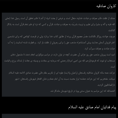
کاروان صادقیه
هدف از خلقت عالم معرفت و عبادت خداوند متعال است, و غرض از بعثت انبیاء از آدم تا خاتم تحقق آن است, رسول خدا (صلی
الله علیه و آله و سلم) برای تعلیم و تربیت بشریّت به معرفت و عبادت ,قرآن و کسی که نزد او علم تمام قرآن است به یادگار
گذاشت.
هرچند حوادث روزگار نگذاشت مفسّر معصومِ قرآن, پرده از حقایق کتاب خدا بردارد ولی در فرصت کوتاهی که برای ششمین
اختر فرزوان آسمان هدایت پیش آمد,شاهراه مذهب حق را برای رهروانِ از خلقت باز کرد , و فطرت تشنه انسانیت را به آب
حیات عبادت و معرفت سیرآب کرد.
امید است پیروان مذهب حق روز عزای آن حضرت, آنچه در توان دارند در مراسم سوگواری انجام دهند تا مشمول دعای
مستجاب او شوند که فرمود((رحم الله من احیی امرنا)) رحمتی که سرمایه ی سعادت و وسیله ی نجات از شدائد برزخ و قیامت
است.
حرکت همه ساله کاروان صادقیه رفسنجان (راهیان ولایت) جلوه ای از تکریم مقام عالی حضرت صادق الائمه علیه السلام
میباشد. مفتخریم که این حرکت حماسه ابراز محبت نسبت به آن امام همام و نشان افتخار شهرمان رفسنجان ؛ شهر
دارالصادقیون گردید.
الحمدالله که این مراسم به عنوان سنتی پویا در تاریخ شهرمان ماندگار شد.
پیام فدائیان امام صادق علیه السلام