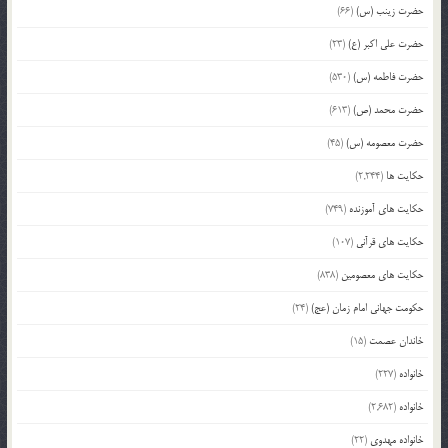
حضرت زینب (س)
(66)
حضرت علی اکبر (ع)
(23)
حضرت فاطمه (س)
(530)
حضرت محمد (ص)
(613)
حضرت معصومه (س)
(45)
حکایت ها
(2,244)
حکایت های آموزنده
(749)
حکایت های قرآنی
(107)
حکایت های معصومین
(838)
حکومت جهانی امام زمان (عج)
(24)
خاندان عصمت
(15)
خانواده
(227)
خانواده
(2,682)
خانواده مهدوی
(22)