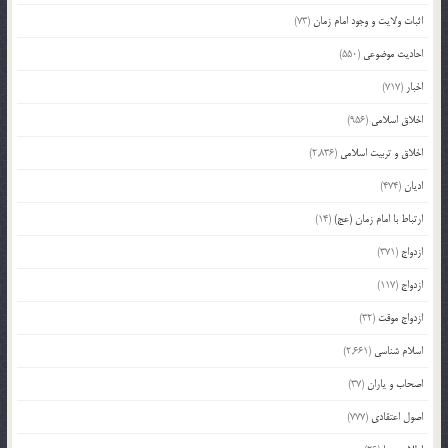
اثبات ولایت و وجود امام زمان
(73)
احادیث موضوعی
(550)
اخبار
(717)
اخلاق اسلامی
(956)
اخلاق و تربیت اسلامی
(2,836)
ادیان
(474)
ارتباط با امام زمان (عج)
(14)
ازدواج
(371)
ازدواج
(117)
ازدواج موقت
(32)
اسلام شناسی
(2,661)
اصحاب و یاران
(37)
اصول اعتقادی
(777)