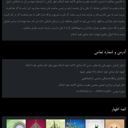
ما خادمین صادقیه با شنیدن احادیث حضرت صادق الائمه علیه السلام عطر یادش را استشمام نموده و دل به عنایاتش دخیل
بسته و چشم به کراماتش دوخته ؛ از جان و دل خدمت ارباب و رئیس مذهب مان عرضه میداریم، ای ارباب ما اگر چه قبرت
غریب است ما نمی گذاریم قدر و منزلت شما غریب بماند. اگر قبرت ضریح و بارگاه ندارد قلب ما حرم شماست اگر در کنار قبرت
وهابیت مانع عزاداری و اظهار ارادت می شود ما کاروان صادقیه ای را برایتان تشکیل داده ایم که رسما عهده دار مراسم هایتان
باشیم و ناله سرای جعفری میزبان عزاداران و میهمانانتان گردد تا جان داریم بر غربتت غریب نوازی میکنیم...
وعده ما 25 شوال سالروز شهادت امام صادق علیه السلام
آدرس و شماره تماس
استان کرمان ، شهرستان رفسنجان، حسن آباد صادق الائمه علیه السلام نوق، بلوار امام صادق علیه السلام
کوچه امام صادق علیه السلام (9) انتهای کوچه
ساختمان پایگاه فرهنگی مذهبی دارالصادقیون
دفتر شورای مرکزی انجمن محبین حضرت صادق الائمه علیه السلام
شماره تماس : 03434171563 – 09133928317
ائمه اطهار