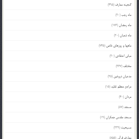
گنجینه معارف
(495)
ماه رجب
(20)
ماه رمضان
(176)
ماه شعبان
(20)
ماهها و روزهای خاص
(745)
مبانی اعتقادی
(20)
مختلف
(367)
مدعیان دروغین
(25)
مراجع معظم تقلید
(15)
مردان
(40)
مسجد
(87)
مسجد مقدس جمکران
(19)
مسیحیت
(229)
معارف قرآنی
(855)