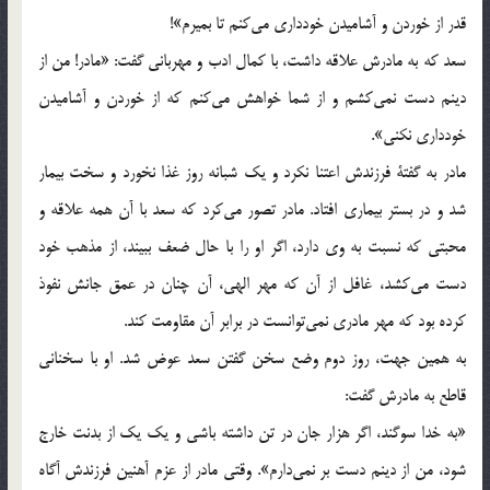
قدر از خوردن و آشاميدن خودداري مي‌كنم تا بميرم»!
سعد كه به مادرش علاقه داشت، با كمال ادب و مهرباني گفت: «مادر! من از
دينم دست نمي‌كشم و از شما خواهش مي‌كنم كه از خوردن و آشاميدن
خودداري نكني».
مادر به گفتة فرزندش اعتنا نكرد و يك شبانه روز غذا نخورد و سخت بيمار
شد و در بستر بيماري افتاد. مادر تصور مي‌كرد كه سعد با آن همه علاقه و
محبتي كه نسبت به وي دارد، اگر او را با حال ضعف ببيند، از مذهب خود
دست مي‌كشد، غافل از آن كه مهر الهي، آن چنان در عمق جانش نفوذ
كرده بود كه مهر مادري نمي‌توانست در برابر آن مقاومت كند.
به همين جهت، روز دوم وضع سخن گفتن سعد عوض شد. او با سخناني
قاطع به مادرش گفت:
«به خدا سوگند، اگر هزار جان در تن داشته باشي و يك يك از بدنت خارج
شود، من از دينم دست بر نمي‌دارم». وقتي مادر از عزم آهنين فرزندش آگاه