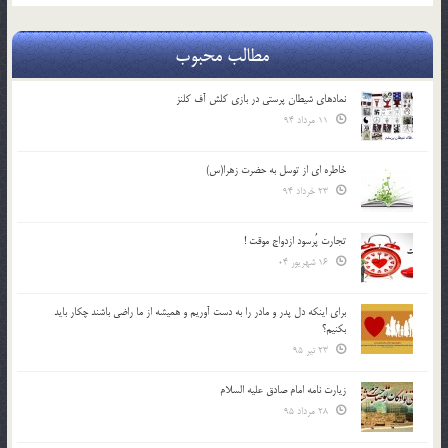
مطالب محبوب
نمادهای شیطان پرستی در بازی کلش آف کلنز
11 مرداد 94
خاطره ای از توسل به حضرت زهرا(س)
23 خرداد 94
تجارت پُرسود ازدواج موقت !
16 شهریور 04
براي اينكه دل پدر و مادر را به دست آوريم و هميشه از ما راضي باشند چكار بايد
بكنيم؟
23 تیر 95
زیارت نامه امام صادق علیه السلام
28 مرداد 95