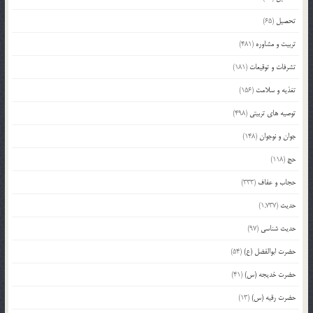
تحصیل
(65)
تربیت و مشاوره
(481)
تشرفات و توقیعات
(181)
تغذیه و سلامت
(156)
توصیه های تربیتی
(498)
جوان و نوجوان
(148)
حج
(118)
حجاب و عفاف
(333)
حدیث
(1,737)
حدیث شناسی
(97)
حضرت ابوالفضل (ع)
(54)
حضرت خدیجه (س)
(41)
حضرت رقیه (س)
(13)