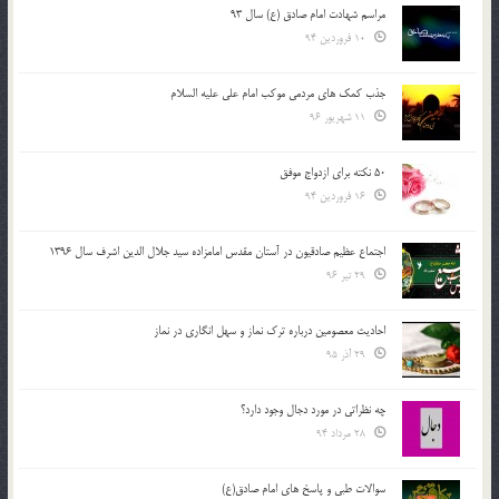
مراسم شهادت امام صادق (ع) سال 93
10 فروردین 94
جذب کمک های مردمی موکب امام علی علیه السلام
11 شهریور 96
50 نکته برای ازدواج موفق
16 فروردین 94
اجتماع عظیم صادقیون در آستان مقدس امامزاده سید جلال الدین اشرف سال 1396
29 تیر 96
احادیث معصومین درباره ترک نماز و سهل انگاری در نماز
29 آذر 95
چه نظراتی در مورد دجال وجود دارد؟
28 مرداد 94
سوالات طبی و پاسخ های امام صادق(ع)