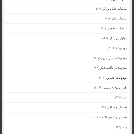
مناظرات علما و بزرگان
(79)
مناظرات علمی
(139)
مناظرات معصومین
(60)
مهارتهای زندگی
(845)
مهدویت
(2,150)
مهدویت در قرآن و روایات
(47)
مهدویت در مذاهب دیگر
(36)
موضوعات اجتماعی
(122)
نقد و پاسخ به شبهات
(2,166)
نماز
(225)
نوجوانان و جوانان
(440)
همسران و تفاهم خانواده
(68)
وقف
(77)