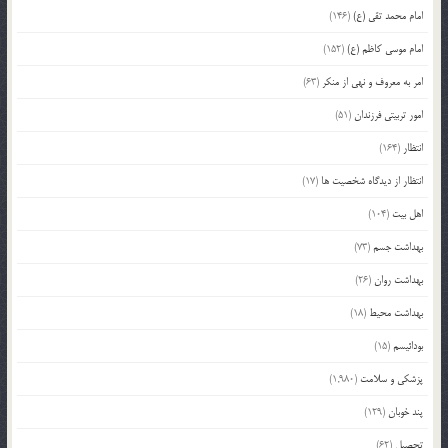
امام محمد تقی (ع)
(146)
امام موسی کاظم (ع)
(152)
امر به معروف و نهی از منکر
(63)
امور تربیتی فرزندان
(51)
انتظار
(164)
انتظار از دیدگاه شخصیت ها
(17)
اهل بیت
(104)
بهداشت جسم
(73)
بهداشت روان
(26)
بهداشت محیط
(18)
بودائیسم
(15)
پزشکی و سلامت
(1,980)
پند خوبان
(129)
تحصیل
(62)