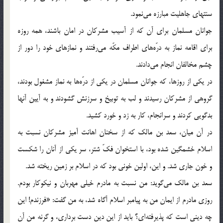
سنتهاي جاهليت مبارزه مي‌نمود.
جوانان مسلمان براي آن كه از آسيب مشركان در امان باشند، همه روزه
براي اقامه نماز به درّه‌هاي اطراف مكّه مي‌رفتند و نمازهاي خود را دور از
چشم مخالفان انجام مي‌دادند.
در يكي از روزها، كه جوانان مسلمان در يكي از درّه‌ها به نماز مشغول بودند،
گروهي از مشركان رسيدند و لب به توبيخ و سرزنش گشودند و به آيين آنها
بدگويي كردند و سرانجام، كار به زد و خورد كشيد.
در آن ميان، سعد بن مالك كه از سخنان اهانت آميز مشركان نسبت به
اسلام خشمگين شده بود، با استخوان فكّ شتر، سر يكي از آنان را شكست
و خون جاري شد. و اين، اولين خوني بود كه در اسلام بر زمين ريخته شد.
سعد بن مالك مي‌گويد: من نسبت به مادرم خيلي مهربان و نيكوكار بودم.
روزي مادرم از ايمان من به پيامبر اسلام آگاه شد، به من گفت: «فرزندم! اين
چه ديني است كه پذيرفته‌اي؟ بايد از اين دين دست برداري، و گرنه من آن