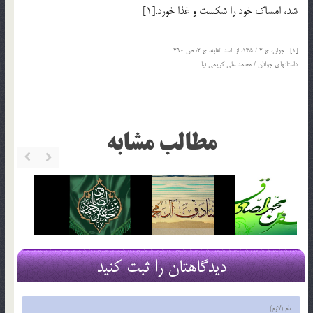
شد، امساك خود را شكست و غذا خورد.[1]
[1] . جوان، ج 2 / 135، از: اسد الغابه، ج 2، ص 290.
داستانهاي جوانان / محمد علي کريمي نيا
مطالب مشابه
دیدگاهتان را ثبت کنید