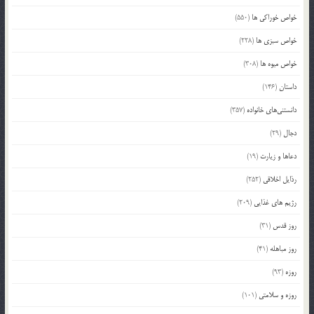
خواص خوراکی ها
(550)
خواص سبزی ها
(228)
خواص میوه ها
(308)
داستان
(146)
دانستنی‌های خانواده
(357)
دجال
(29)
دعاها و زیارت
(19)
رذایل اخلاقی
(252)
رژیم های غذایی
(209)
روز قدس
(31)
روز مباهله
(41)
روزه
(93)
روزه و سلامتی
(101)