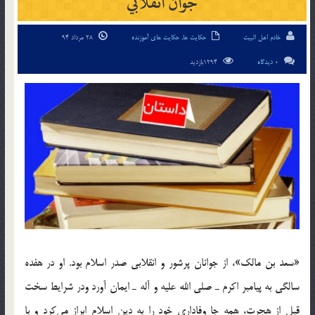
جوان انقلابي
خادم اهل البیت
حکایت ها
,
حکایت های آموزنده
28 مرداد 94
0 دیدگاه
1294بازدید
«سعد بن مالك»، از جوانان پرشور و انقلابي صدر اسلام بود. او در هفده
سالگي به پيامبر اكرم ـ صلي الله عليه و آله ـ ايمان آورد ودر شرايط سخت
قبل از هجرت، همه جا وفاداري خود را به دين اسلام ابراز مي‌كرد و با