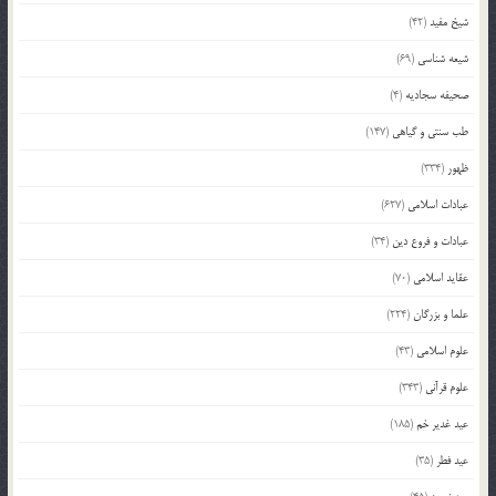
شیخ مفید
(42)
شیعه شناسی
(69)
صحیفه سجادیه
(4)
طب سنتی و گیاهی
(147)
ظهور
(334)
عبادات اسلامی
(627)
عبادات و فروع دین
(34)
عقاید اسلامی
(70)
علما و بزرگان
(224)
علوم اسلامی
(43)
علوم قرآنی
(343)
عید غدیر خم
(185)
عید فطر
(35)