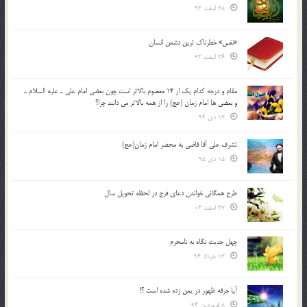
28 اسفند 93
«نفس» خطرناک ترین دشمن انسان
26 اسفند 93
مقام و درجه كدام يك از 14 معصوم بالاتر است چون بعضي امام علي ـ عليه السلام ـ
و بعضي ها امام زمان (عج) را از همه بالاتر مي دانند چرا؟
12 دی 94
تشرف علي آقا قاضي به محضر امام زمان(عج)
15 دی 95
طرح همگانی خواندن دعای فرج در لحظه تحویل سال
27 اسفند 03
چهل حدیث نگاه به نامحرم
13 خرداد 94
آیا جرقه ظهور در یمن زده شده است ؟!
8 فروردین 94