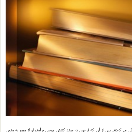
گي مي‌كردند. پس از آن كه فرعون در صدد كشتن موسي برآمد، او از مصر به مدين