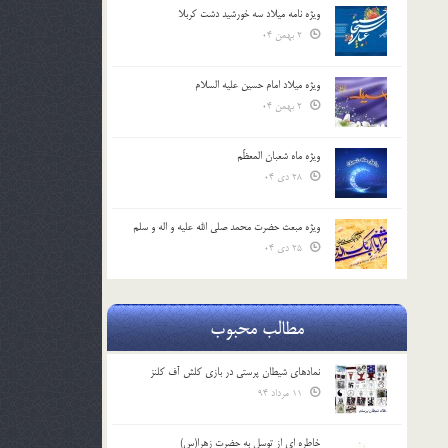
ویژه نامه میلاد سه خورشید دشت کربلا
2 بهمن 04
ویژه میلاد امام حسین علیه السلام
2 بهمن 04
ویژه ماه شعبان المعظّم
28 دی 04
ویژه مبعث حضرت محمد صلی الله علیه و اله و سلم
25 دی 04
مطالب محبوب
نمادهای شیطان پرستی در بازی کلش آف کلنز
11 مرداد 94
خاطره ای از توسل به حضرت زهرا(س)