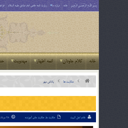
بِسْمِ اللَّـهِ الرَّحْمَـٰنِ الرَّحِيمِ
خانه
درباره ما
زیارت نامه خاص امام صادق علیه السلام
فراخو
خانه
کلام جاودان
ائمه اطهار
مهدویت
حد
حکایت ها
پاداش مهر
خادم اهل البیت
حکایت ها
,
حکایت های آموزنده
28 مرداد 94