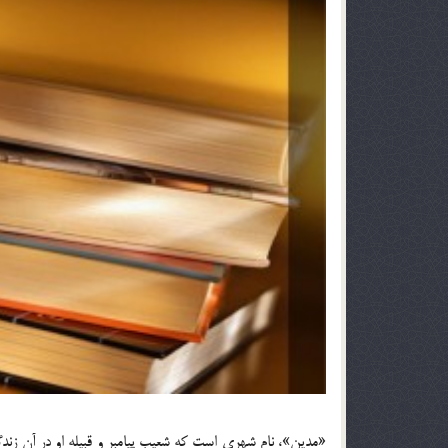
«مدين»، نام شهري است كه شعيب پيامبر و قبيله او در آن زند