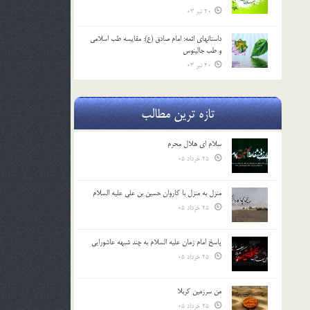
20 تیر 03
داستانهای ائمه: امام صادق (ع): مقایسه طب اسلامی
و طب جالینوس
20 تیر 03
تازه ترین مطالب
سلام ای هلال محرم
25 خرداد 05
منزل به منزل با کاروان حسین بن علی علیه السلام
25 خرداد 05
پاسخ امام زمان علیه السلام به چند شبهه عاشورایی
25 خرداد 05
من سرزمین کربلا
25 خرداد 05