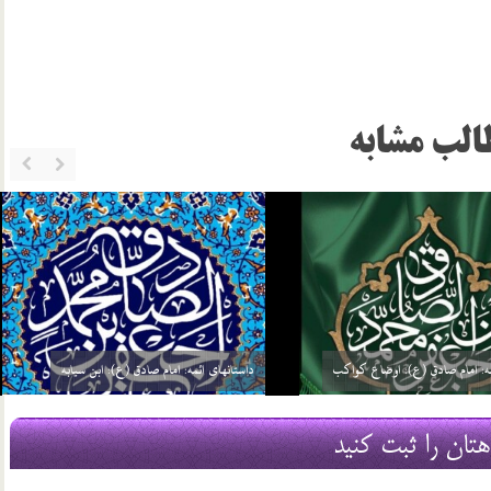
الب مشابه
ئمه: امام صادق (ع): گره گشائی
داستانهای ائمه: امام صادق (ع): توحید مفضل
21 مرداد 03
هتان را ثبت کنید