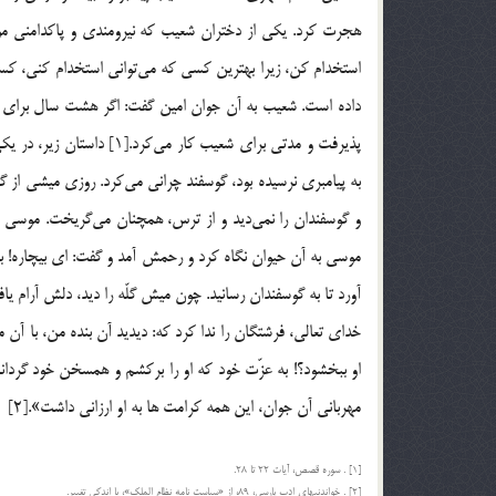
هجرت كرد. يكي از دختران شعيب كه نيرومندي و پاكدامني موس
استخدام كن، زيرا بهترين كسي كه مي‌تواني استخدام كني، كس
داده است. شعيب به آن جوان امين گفت: اگر هشت سال براي من 
پذيرفت و مدتي براي شعيب ك
به پيامبري نرسيده بود، گوسفند چراني مي‌كرد. روزي ميشي از گلّه
و گوسفندان را نمي‌ديد و از ترس، همچنان مي‌گريخت. موسي به
موسي به آن حيوان نگاه كرد و رحمش آمد و گفت: اي بيچاره! ب
آورد تا به گوسفندان رسانيد. چون ميش گلّه را ديد، دلش آرام ي
خداي تعالي، فرشتگان را ندا كرد كه: ديديد آن بنده من، با آن
او ببخشود؟! به عزّت خود كه او را بركشم و همسخن خود گردانم و
مهرباني آن جوان، اين همه كرامت ها به او ارزاني داشت».[2]
[1] . سوره قصص، آيات 22 تا 28.
[2] . خواندنيهاي ادب پارسي، 89، از «سياست نامه نظام الملك»، با اندكي تغيير.