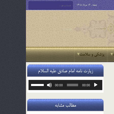
جمعه , 16 مرداد 1405
پزشکی و سلامت
زیارت نامه امام صادق علیه السلام
پخش‌کننده
برای
00:00
00:00
صوت
افزایش
یا
کاهش
صدا
مطالب مشابه
از
کلیدهای