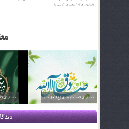
داستانهاي جوانان / محمد علي کريمي نيا
مط
داستانهای ائمه: امام صادق (ع): خیارفروش
داستان های ا
29 اسفند 03
29 اسفند 03
دیدگا