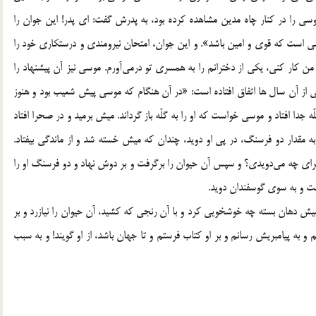
ي را در كنار چاه مدين مشاهده كرده بود، به پدرش گفت: اي پدر! اين جوان را
ي است كه قوي و امين باشد». و اين جوان، امتحان نيرومندي و درستكاري خود را
كار كني، يكي از دخترانم را به همسري تو درمي‌آورم. موسي نيز آن پيشنهاد را
ار مي‌كرد.[1] داستان زير، در يكي از آن سال ها اتفاق افتاده است: «در آن هنگام كه موسي پيش شعيب بود و هنوز
 جدا افتاد و موسي خواست كه او را به گلّه باز گرداند. ميش برميد و در صحرا افتاد
 مقدار دو فرسنگ، در پي او دويد، چندان كه ميش خسته شد و از ماندگي بيفتاد.
راي چه مي‌دويدي؟ و سپس آن حيوان را برگرفت و بر دوش نهاد و دو فرسنگ او را
افت و به سوي گوسفندان دويد.
 ميش دهان بسته چه خوشخويي كرد و با آن رنجي كه كشيد، آن حيوان را نيازرد و بر
 به پيامبريش رسانم و بر او كتاب فرستم و تا جهان باشد، از او گويند!‌ و به سبب