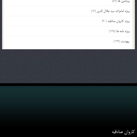
ویتامین ها
(89)
ویژه امامزاده سید جلال الدین
(16)
ویژه کاروان صادقیه
(30)
ویژه نامه ها
(135)
یهودیت
(194)
کاروان صادقیه