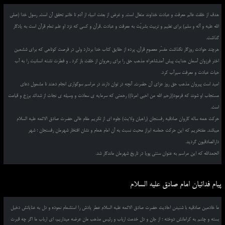
هدف از خلقت عالم معرفت و عبادت خداوند متعال است, و غرض از بعثت انبیاء از آدم تا خاتم تحقق آن است, رسول خدا (صلی
الله علیه و آله و سلم) برای تعلیم و تربیت بشریّت به معرفت و عبادت ,قرآن و کسی که نزد او علم تمام قرآن است به یادگار
گذاشت.
هرچند حوادث روزگار نگذاشت مفسّر معصومِ قرآن, پرده از حقایق کتاب خدا بردارد ولی در فرصت کوتاهی که برای ششمین
اختر فرزوان آسمان هدایت پیش آمد,شاهراه مذهب حق را برای رهروانِ از خلقت باز کرد , و فطرت تشنه انسانیت را به آب
حیات عبادت و معرفت سیرآب کرد.
امید است پیروان مذهب حق روز عزای آن حضرت, آنچه در توان دارند در مراسم سوگواری انجام دهند تا مشمول دعای
مستجاب او شوند که فرمود((رحم الله من احیی امرنا)) رحمتی که سرمایه ی سعادت و وسیله ی نجات از شدائد برزخ و قیامت
است.
حرکت همه ساله کاروان صادقیه رفسنجان (راهیان ولایت) جلوه ای از تکریم مقام عالی حضرت صادق الائمه علیه السلام
میباشد. مفتخریم که این حرکت حماسه ابراز محبت نسبت به آن امام همام و نشان افتخار شهرمان رفسنجان ؛ شهر
دارالصادقیون گردید.
الحمدالله که این مراسم به عنوان سنتی پویا در تاریخ شهرمان ماندگار شد.
پیام فدائیان امام صادق علیه السلام
ما خادمین صادقیه با شنیدن احادیث حضرت صادق الائمه علیه السلام عطر یادش را استشمام نموده و دل به عنایاتش دخیل
بسته و چشم به کراماتش دوخته ؛ از جان و دل خدمت ارباب و رئیس مذهب مان عرضه میداریم، ای ارباب ما اگر چه قبرت