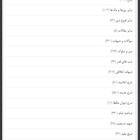
سایر روزها و ماه ها
(103)
سایر فروع دین
(72)
سایر مقالات
(5)
سوالات و شبهات
(420)
سیر و سلوک
(274)
شب های قدر
(46)
شبهات اخلاقی
(217)
شرح احادیث
(51)
شرح حدیث
(550)
شرح دیوان حافظ
(11)
شناخت امام
(440)
شهید دستغیب
(38)
شیخ مفید
(42)