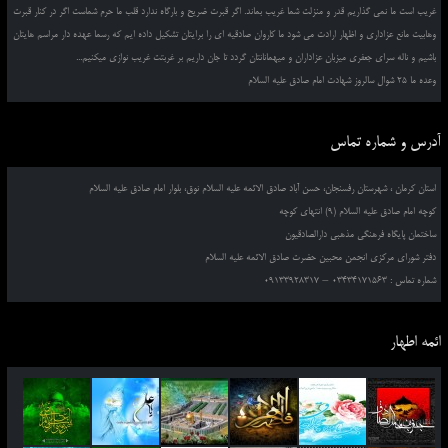
غریب است ما نمی گذاریم قدر و منزلت شما غریب بماند. اگر قبرت ضریح و بارگاه ندارد قلب ما حرم شماست اگر در کنار قبرت
وهابیت مانع عزاداری و اظهار ارادت می شود ما کاروان صادقیه ای را برایتان تشکیل داده ایم که رسما عهده دار مراسم هایتان
باشیم و ناله سرای جعفری میزبان عزاداران و میهمانانتان گردد تا جان داریم بر غربتت غریب نوازی میکنیم...
وعده ما 25 شوال سالروز شهادت امام صادق علیه السلام
آدرس و شماره تماس
استان کرمان ، شهرستان رفسنجان، حسن آباد صادق الائمه علیه السلام نوق، بلوار امام صادق علیه السلام
کوچه امام صادق علیه السلام (9) انتهای کوچه
ساختمان پایگاه فرهنگی مذهبی دارالصادقیون
دفتر شورای مرکزی انجمن محبین حضرت صادق الائمه علیه السلام
شماره تماس : 03434171563 – 09133928317
ائمه اطهار