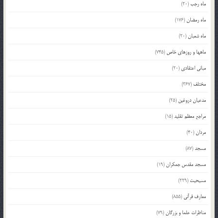
ماه رجب
(20)
ماه رمضان
(176)
ماه شعبان
(20)
ماهها و روزهای خاص
(745)
مبانی اعتقادی
(20)
مختلف
(367)
مدعیان دروغین
(25)
مراجع معظم تقلید
(15)
مردان
(40)
مسجد
(87)
مسجد مقدس جمکران
(19)
مسیحیت
(229)
معارف قرآنی
(855)
مناظرات علما و بزرگان
(79)