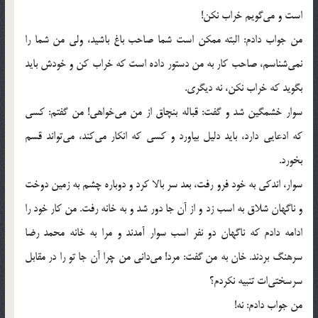
است و مي‌گويم خراب نكن!
من جواب دادم: البته ممكن است شما صاحب باغ باشيد، ولي من شما را
نمي‌شناسم، صاحب كار به من دستور داده است كه خراب كن و خودش بايد
بگويد كه خراب نكن، نه ديگري.
سوار خشمگين شد و گفت: قباله بنچاق از من مي‌خواهي! من گفتم: كسي
كه ادعايي دارد، بايد دليل بياورد و كسي كه انكار مي‌كند، مي‌تواند قسم
بخورد.
سوار، اندكي به خود فرو رفت، بعد سر بالا كرد و دوباره چشم به زمين دوخت
و ناگهان شلاق به اسب زد و از آن جا دور شد و به خانه رفت. من كار خود را
ادامه دادم كه ناگهان دو نفر اسب سوار آمدند و مرا به خانه محمد رضا
سرهنگ بردند. خان به من گفت: مرد! مي‌داني من چرا آن جا تو را در مقابل
سرسختي‌ات تنبيه نكردم؟
من جواب دادم: نه!