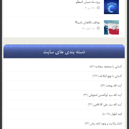
ویژه ماه شعبان المعظّم
28 دی 04
مواظب نگاهتان باشید!!!
18 اسفند 93
دسته بندی های سایت
آشنایی با صحیفه سجادیه
(56)
آشنایی با نهج البلاغه
(392)
آیت الله بهجت
(54)
آیت الله سید ابوالحسن اصفهانی
(43)
آیت الله سید علی آقا قاضی
(42)
ائمه اطهار
(5,038)
اثبات ولایت و وجود امام زمان
(73)