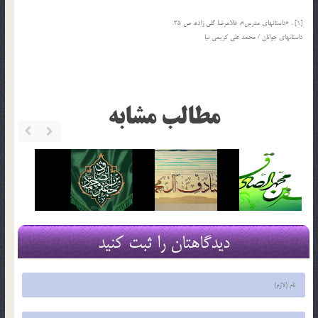
[1] . «داستانهاي مدرس»، غلامرضا گلي زاده، ص 35.
داستانهاي جوانان / محمد علي کريمي نيا
مطالب مشابه
دیدگاهتان را ثبت کنید