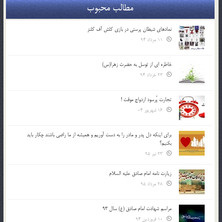
مطالب محبوب
نمادهای شیطان پرستی در بازی کلش آف کلنز
11 مرداد 94
خاطره ای از توسل به حضرت زهرا(س)
23 خرداد 94
تجارت پُرسود ازدواج موقت !
16 شهریور 04
براي اينكه دل پدر و مادر را به دست آوريم و هميشه از ما راضي باشند چكار بايد
بكنيم؟
23 تیر 95
زیارت نامه امام صادق علیه السلام
28 مرداد 95
مراسم شهادت امام صادق (ع) سال 93
10 فروردین 94