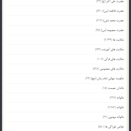
حضرت علی اکبر (ع)
(23)
حضرت فاطمه (س)
(530)
حضرت محمد (ص)
(613)
حضرت معصومه (س)
(45)
حکایت ها
(2,244)
حکایت های آموزنده
(749)
حکایت های قرآنی
(107)
حکایت های معصومین
(838)
حکومت جهانی امام زمان (عج)
(24)
خاندان عصمت
(15)
خانواده
(227)
خانواده
(2,682)
خانواده مهدوی
(22)
خواص خوراکی ها
(550)