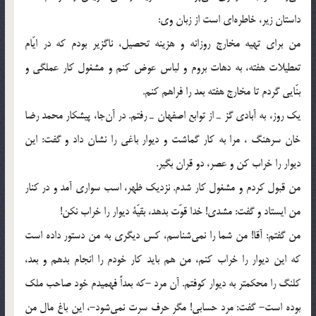
داستان زير، خاطره‌اي است از زبان وي:
من براي تهيه مخارج روزانه و هزينه تحصيل، ناگزير بودم كه در ايّام
تعطيلات هفته، به دهات بروم و لباس عوض كنم و مشغول كار عملگي و
بنّايي گردم تا مخارج هفته بعد را فراهم كنم.
يك روز، به آبادي گز ـ از توابع اصفهان ـ رفتم. در آن‌جا، پيشكار محمد رضا
خان سرهنگ ، مرا به كار گماشت و ديوار باغي را نشان داد و گفت: اين
ديوار را خراب كن و عصر، دو قران بگير.
من قبول كردم و مشغول كار شدم. نزديك ظهر، اسب سواري آمد و در كنار
من ايستاد و گفت: مشدي! خدا قوّت بدهد، بقيّة ديوار را خراب نكن!
من گفتم: آقا! من شما را نمي‌شناسم، كس ديگري به من دستور داده است
كه اين ديوار را خراب كنم، من هم بايد كار خودم را انجام بدهم و بعد،
كلنگ را محكمتر به ديوار كوفتم. آن مرد -كه بعداً فهميدم خود صاحب ملك
بوده است- گفت: مرد حسابي! مگر حرف سرت نمي‌شود-، اين باغ مال من