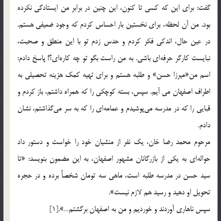
گفت: براي اين كه كسي تا كنون، اين چنين در برابر من ايستادگي نكرده
بود. من آن لحظه، براي نخستين بار احساس كردم كه وجود ضعيفي هستم.
در عين حال، اندكي فكر كردم و حدس زدم تو با اين منطق و صحبت،
نبايست كارگر حرفه‌اي باشي. به من راست بگو تو چه كاره‌اي؟! پاسخ دادم:
اسم من«ميرزا حسن» و طلبه هستم و براي تهيه كمك هزينه تحصيلي به
اطراف اصفهان مي آيم. سپس، بسته كوچكي را كه همراه داشتم، باز كردم و
قبايي را كه در مدرسه مي‌پوشيدم و عمامه‌اي را كه به سر مي‌گذاشتم، نشان
دادم.
مرحوم محمد رضا خان، يك نفر از منشيان خود را خواست و دستور داد
حواله‌اي به يكي از بازرگانان مشهور اصفهان، به اين مضمون بنويسد: «تا
سيد حسن در مدرسه طلبه است، ماهي سه تومان شخصاً برده و در حجره
تحويل او دهيد و رسيد هم لازم نيست».
سپس ناهاري آوردند و خورديم و من به اصفهان برگشتم…».[1]