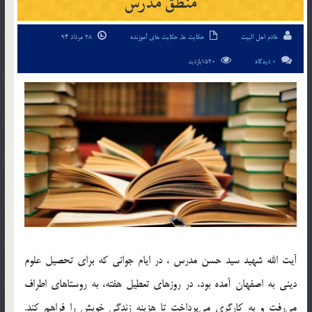
منطق مدرس
خادم اهل البیت
حکایت ها
,
حکایت های آموزنده
28 مرداد 94
0 دیدگاه
1520بازدید
آيت الله شهيد سيد حسن مدرس ، در ايام جواني كه براي تحصيل علوم
ديني به اصفهان آمده بود، در روزهاي تعطيل هفته، به روستاهاي اطراف
مي‌رفت و به كارگري مي‌پرداخت تا هزينه زندگي خويش را فراهم كند.