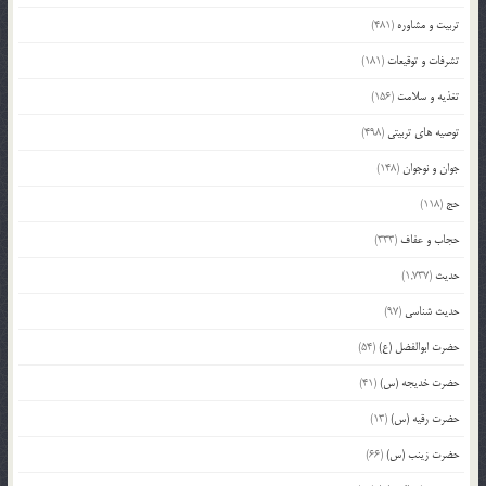
تربیت و مشاوره
(481)
تشرفات و توقیعات
(181)
تغذیه و سلامت
(156)
توصیه های تربیتی
(498)
جوان و نوجوان
(148)
حج
(118)
حجاب و عفاف
(333)
حدیث
(1,737)
حدیث شناسی
(97)
حضرت ابوالفضل (ع)
(54)
حضرت خدیجه (س)
(41)
حضرت رقیه (س)
(13)
حضرت زینب (س)
(66)