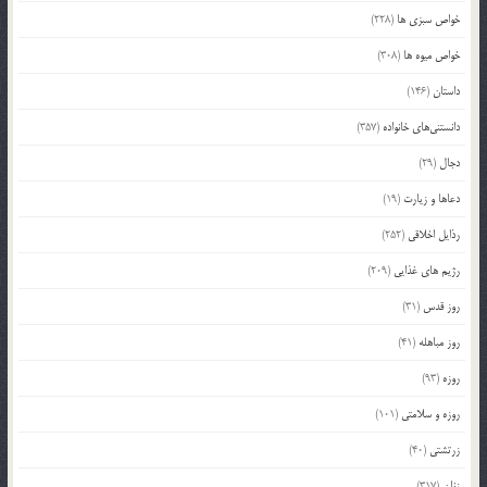
خواص سبزی ها
(228)
خواص میوه ها
(308)
داستان
(146)
دانستنی‌های خانواده
(357)
دجال
(29)
دعاها و زیارت
(19)
رذایل اخلاقی
(252)
رژیم های غذایی
(209)
روز قدس
(31)
روز مباهله
(41)
روزه
(93)
روزه و سلامتی
(101)
زرتشتی
(40)
زنان
(317)