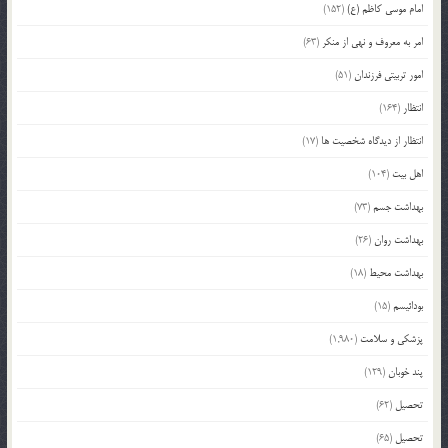
امام موسی کاظم (ع)
(152)
امر به معروف و نهی از منکر
(63)
امور تربیتی فرزندان
(51)
انتظار
(164)
انتظار از دیدگاه شخصیت ها
(17)
اهل بیت
(104)
بهداشت جسم
(73)
بهداشت روان
(26)
بهداشت محیط
(18)
بودائیسم
(15)
پزشکی و سلامت
(1,980)
پند خوبان
(129)
تحصیل
(62)
تحصیل
(65)