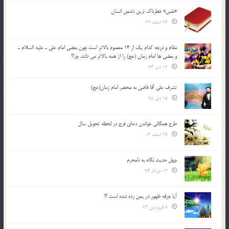
«نفس» خطرناک ترین دشمن انسان
26 اسفند 93
مقام و درجه كدام يك از 14 معصوم بالاتر است چون بعضي امام علي ـ عليه السلام ـ
و بعضي ها امام زمان (عج) را از همه بالاتر مي دانند چرا؟
12 دی 94
تشرف علي آقا قاضي به محضر امام زمان(عج)
15 دی 95
طرح همگانی خواندن دعای فرج در لحظه تحویل سال
27 اسفند 03
چهل حدیث نگاه به نامحرم
13 خرداد 94
آیا جرقه ظهور در یمن زده شده است ؟!
8 فروردین 94