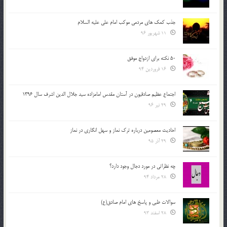
جذب کمک های مردمی موکب امام علی علیه السلام
11 شهریور 96
50 نکته برای ازدواج موفق
16 فروردین 94
اجتماع عظیم صادقیون در آستان مقدس امامزاده سید جلال الدین اشرف سال 1396
29 تیر 96
احادیث معصومین درباره ترک نماز و سهل انگاری در نماز
29 آذر 95
چه نظراتی در مورد دجال وجود دارد؟
28 مرداد 94
سوالات طبی و پاسخ های امام صادق(ع)
28 اسفند 93