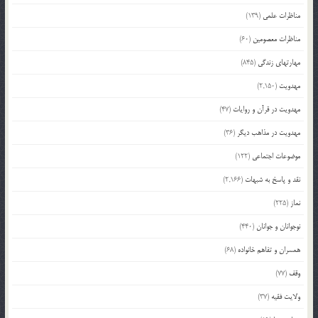
مناظرات علمی
(139)
مناظرات معصومین
(60)
مهارتهای زندگی
(845)
مهدویت
(2,150)
مهدویت در قرآن و روایات
(47)
مهدویت در مذاهب دیگر
(36)
موضوعات اجتماعی
(122)
نقد و پاسخ به شبهات
(2,166)
نماز
(225)
نوجوانان و جوانان
(440)
همسران و تفاهم خانواده
(68)
وقف
(77)
ولایت فقیه
(37)