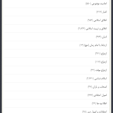
احادیث موضوعی
(550)
اخبار
(717)
اخلاق اسلامی
(956)
اخلاق و تربیت اسلامی
(2,836)
ادیان
(474)
ارتباط با امام زمان (عج)
(14)
ازدواج
(371)
ازدواج
(117)
ازدواج موقت
(32)
اسلام شناسی
(2,661)
اصحاب و یاران
(37)
اصول اعتقادی
(777)
اطلاعیه ها
(26)
اعتقادات و اصول دین
(28)