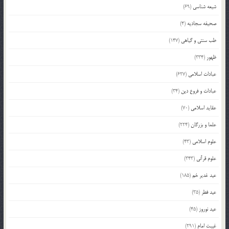
شیعه شناسی
(69)
صحیفه سجادیه
(4)
طب سنتی و گیاهی
(147)
ظهور
(334)
عبادات اسلامی
(627)
عبادات و فروع دین
(34)
عقاید اسلامی
(70)
علما و بزرگان
(224)
علوم اسلامی
(43)
علوم قرآنی
(343)
عید غدیر خم
(185)
عید فطر
(35)
عید نوروز
(45)
غیبت امام
(291)