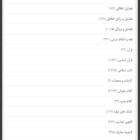
فضایل اخلاقی
(183)
فضایل و رذایل اخلاقی
(168)
فضایل و ویژگی ها
(10)
فقه و احکام شرعی
(340)
قرآن
(23)
قرآن شناسی
(1,861)
کتب اسلامی
(2,295)
کرامات و معجزات
(9)
کلام جاودان
(2,293)
کلام جدید
(34)
کمک های اولیه
(116)
گلچین احادیث
(372)
گنجینه معارف
(495)