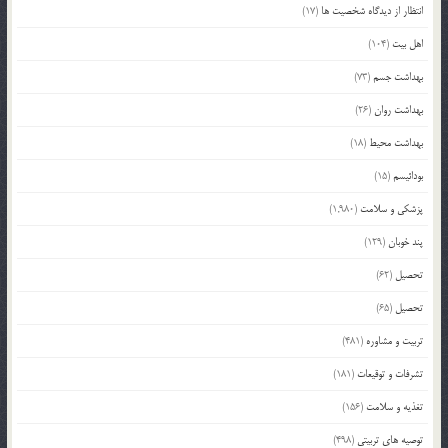
انتظار از دیدگاه شخصیت ها
(17)
اهل بیت
(104)
بهداشت جسم
(73)
بهداشت روان
(26)
بهداشت محیط
(18)
بودائیسم
(15)
پزشکی و سلامت
(1,980)
پند خوبان
(129)
تحصیل
(62)
تحصیل
(65)
تربیت و مشاوره
(481)
تشرفات و توقیعات
(181)
تغذیه و سلامت
(156)
توصیه های تربیتی
(498)