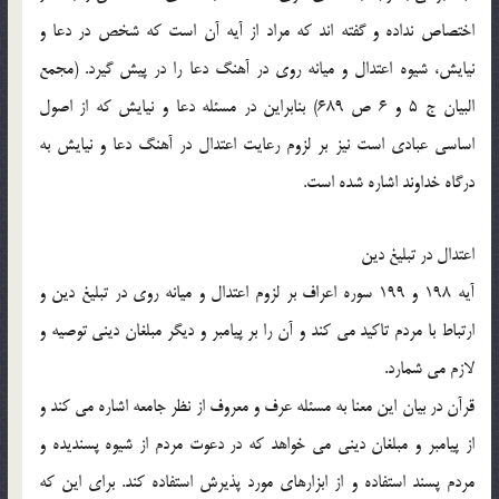
اختصاص نداده و گفته اند كه مراد از آيه آن است كه شخص در دعا و
نيايش، شيوه اعتدال و ميانه روي در آهنگ دعا را در پيش گيرد. (مجمع
البيان ج 5 و 6 ص 689) بنابراين در مسئله دعا و نيايش كه از اصول
اساسي عبادي است نيز بر لزوم رعايت اعتدال در آهنگ دعا و نيايش به
درگاه خداوند اشاره شده است.
اعتدال در تبليغ دين
آيه 198 و 199 سوره اعراف بر لزوم اعتدال و ميانه روي در تبليغ دين و
ارتباط با مردم تاكيد مي كند و آن را بر پيامبر و ديگر مبلغان ديني توصيه و
لازم مي شمارد.
قرآن در بيان اين معنا به مسئله عرف و معروف از نظر جامعه اشاره مي كند و
از پيامبر و مبلغان ديني مي خواهد كه در دعوت مردم از شيوه پسنديده و
مردم پسند استفاده و از ابزارهاي مورد پذيرش استفاده كند. براي اين كه