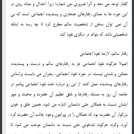
گفتار توجه مي دهد و آنرا ضروري مي شمارد؛ زيرا اعتدال و ميانه روي در
اين حوزه ها به معناي رفتارهاي هنجاري و پسنديده اجتماعي است كه بي
آن نمي توان سخن از شخصيت سالم مطرح كرد تا چه رسد به اينكه
شخصيتي باشد كه بتواند در ديگري نفوذ كند.
رفتار سالم، لازمه نفوذ اجتماعي
اصولا هرگونه نفوذ اجتماعي جز به رفتارهاي سالم و درست و پسنديده،
ممكن و شدني نيست. در حوزه نفوذ اجتماعي، رهبران مي بايست براساس
رفتارهاي پسنديده عمل كنند. از اين رو درباره علت نفوذ اجتماعي پيامبر در
جامعه آن روز به مسئله رفتارها و خلق عظيم آن حضرت و محبت و مهر
ايشان نسبت به همگان حتي دشمنان اشاره مي شود. همين خلق و خوي
بزرگوار آن حضرت بود كه همگان را در پيرامون وجود جاذب آن حضرت گرد
آورد. وگرنه هرگونه تندخوئي حتي نسبت به دشمنان موجب مي شود تا