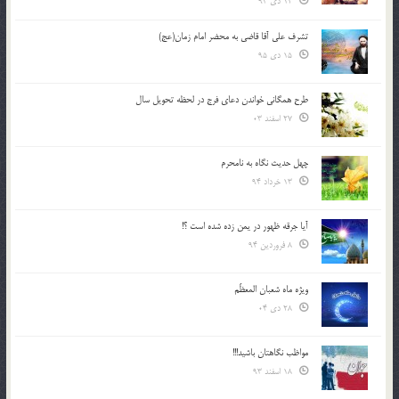
12 دی 94
تشرف علي آقا قاضي به محضر امام زمان(عج)
15 دی 95
طرح همگانی خواندن دعای فرج در لحظه تحویل سال
27 اسفند 03
چهل حدیث نگاه به نامحرم
13 خرداد 94
آیا جرقه ظهور در یمن زده شده است ؟!
8 فروردین 94
ویژه ماه شعبان المعظّم
28 دی 04
مواظب نگاهتان باشید!!!
18 اسفند 93