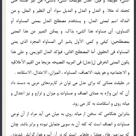
الشيء تقويمه. و قيل: العدل تقويمك الشيء بالشيء من غير جنسه حتي
تجعله له مثلا. و العدل و العدل و العديل سواء أي النظير و المثل. و من
العداله اسم لمعني العدل. و يستخدم مصطلح العدل بمعني المساواه أو
التساوي، أي مساواه هذا الشيء بذاك. و يمكن التعبير عن هذا المعني
بمصطلحين: كيفي و كمي. الأول يشير الي المساواه المجرد الذي يعني
المساواه في الحقوق. أما المصطلح الثاني، فيؤكد العدل التوزيعي. و علي هذا
يكون المعني الحرفي ل(عدل) في العربيه الفصيحه مزيجا من القيم الأخلاقيه
و الاجتماعيه و هو يفيد: الانصاف، المساواه ، الميزان، الاعتدال، الاستقامه .
در حقيقت معنائي كه براي عدل مي توان در كاربردهاي عربي به دست داد
آن كه اين واژه به معناي انصاف و مساوات و ميزان و ترازو و نيز اعتدال و
ميانه روي و استقامت به كار مي رود.
بنابراين هنگامي كه سخن از ميانه روي به ميان مي آيد مراد از آن نوعي
مساوات و انصاف است كه كفه آن به سويي متمايل نبوده و برابر باشد. چنان
كه سرزمين هاي معتدل، جاهايي است كه در آن آب و هوا، گرايش شديدي