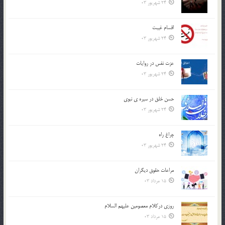
24 شهریور 03
اقسام غيبت
24 شهریور 03
عزت نفس در روايات
24 شهریور 03
حسن خلق در سيره ي نبوي
24 شهریور 03
چراغ راه
24 شهریور 03
مراعات حقوق ديگران
15 مرداد 03
روزي دركلام معصومين عليهم السلام
15 مرداد 03