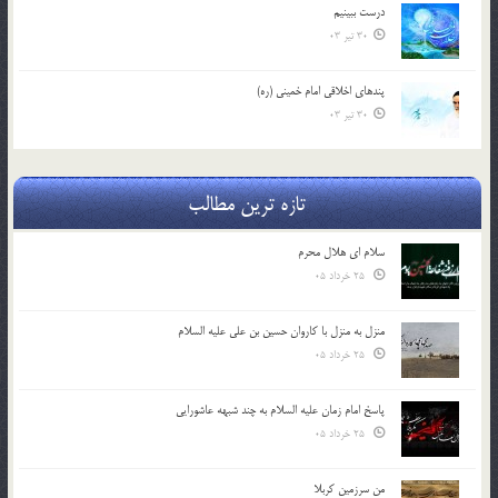
درست ببينيم
30 تیر 03
پندهاي اخلاقي امام خميني (ره)
30 تیر 03
تازه ترین مطالب
سلام ای هلال محرم
25 خرداد 05
منزل به منزل با کاروان حسین بن علی علیه السلام
25 خرداد 05
پاسخ امام زمان علیه السلام به چند شبهه عاشورایی
25 خرداد 05
من سرزمین کربلا