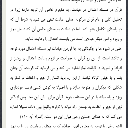
كه زندگي معتدل و ميانه اي خواهد داشت.
قرآن در مسئله اعتدال در عبادت، به مفهوم خاص آن توجه دارد؛ زيرا در
تحليل كلي و عام قرآن هرگونه عملي عبادت تلقي مي شود به شرط آن كه
در راستاي تكامل بشر باشد. اما در عبادت به معناي خاص آن كه شامل نماز
و روزه و امور ديگر عبادي است مي بايست اعتدال را رعايت نمايد.
حتي در شيوه ها و چگونگي به جا آوردن عبادات نيز مسئله اعتدال مورد توجه
و تاكيد است. از اين رو قرآن به صراحت بر لزوم رعايت اعتدال و پرهيز از
افراط و تفريط در قرائت نماز اشاره مي كند و مي فرمايد كه قرائت، آن چنان
بلند و يا خيلي كوتاه نباشد. از اين رو بايد انسان از جهر و اخفات در نماز به
شكلي كه ديگران را متوجه سازد و يا اصولا به گوش كسي نرسد خودداري
ورزد و راه ميانه را در اين مسئله بجويد. قرآن براي بيان اين معنا پس از ذكر
نهي از جهر و اخفات به جستن راه ميانه با گزاره: والبتغ بين ذلك سبيلا اشاره
مي كند كه به معناي جستن راهي ميان اين دو است. (اسراء آيه 110)
البته برخي با توجه به معناي لغوي صلاه كه به معناي دعاست آن را به نماز