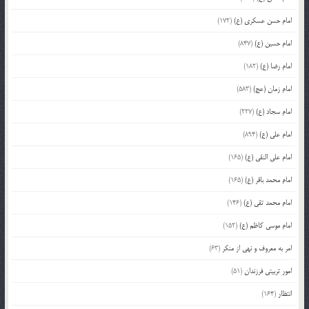
امام حسن عسکری (ع)
(172)
امام حسین (ع)
(847)
امام رضا (ع)
(182)
امام زمان (عج)
(583)
امام سجاد (ع)
(227)
امام علی (ع)
(894)
امام علی النقی (ع)
(165)
امام محمد باقر (ع)
(165)
امام محمد تقی (ع)
(146)
امام موسی کاظم (ع)
(152)
امر به معروف و نهی از منکر
(63)
امور تربیتی فرزندان
(51)
انتظار
(164)