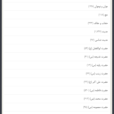
جوان و نوجوان
(148)
حج
(118)
حجاب و عفاف
(333)
حدیث
(1,737)
حدیث شناسی
(97)
حضرت ابوالفضل (ع)
(54)
حضرت خدیجه (س)
(41)
حضرت رقیه (س)
(13)
حضرت زینب (س)
(66)
حضرت علی اکبر (ع)
(23)
حضرت فاطمه (س)
(530)
حضرت محمد (ص)
(613)
حضرت معصومه (س)
(45)