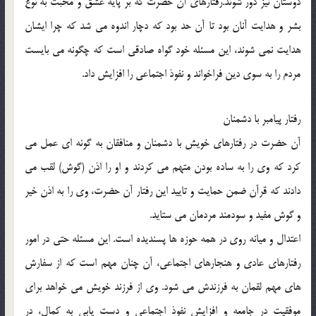
دوستان نيز دور شوند.رفتارهاي آن حضرت كه بر پايه عشق و محبت به نوع
بشر و هدايت آنان بود تا آن حد بود كه دچار اندوه مي شد كه چرا ايشان
هدايت نمي شوند، اين مسئله خود گواه صادقي است كه چگونه مي بايست
مردم را به سوي دين فراخواند و نفوذ اجتماعي را افزايش داد.
رفتار پيامبر با دشمنان
آن حضرت در رفتارهاي خويش با دشمنان و منافقان به گونه اي عمل مي
كرد كه وي را به ساده بودن متهم مي كردند و او را اذن (گوش) لقب مي
دادند كه قرآن ضمن حمايت و تاييد اين رفتار آن حضرت، وي را به اذن خير
و گوش مفيد و سودمند مردمان مي ستايد.
اعتدال و ميانه روي در همه حوزه ها پسنديده است. اين مسئله حتي در امور
رفتارهاي عادي و هنجارهاي اجتماعي، آن چنان مهم است كه از سفارش
هاي مهم لقمان به فرزندش مي شود. وي از فرزند خويش مي خواهد براي
موفقيت در جامعه و افزايش نفوذ اجتماعي و دست يابي به كمال، در