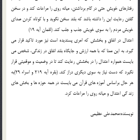
رفتارهاي خويش حتي در گام برداشتن، ميانه روي را مراعات كند و در سخن
گفتن رعايت اين را داشته باشد كه بلند سخن نگويد و با كوتاه كردن صداي
خويش مردم را به سوي خويش جذب و جلب كند. (لقمان آيه 19)
اعتدال در انفاق و بخشش كه امري پسنديده است نيز مورد تاكيد قرار مي
گيرد. به اين معنا كه با همه ارزش و جايگاه بلند انفاق در زندگي، شخص مي
بايست همواره اعتدال را در بخشش رعايت كند تا در وضعيت و موقعيتي قرار
نگيرد كه دست نياز به سوي ديگري دراز كند. (بقره آيه 219 و اسراء 29)به
هر حال براساس آموزه هاي قرآن مي بايست در همه حوزه ها و بخش هاي
زند گي اعتدال و ميانه روي را مراعات كرد.
نویسنده:محمدعلي عظيمي