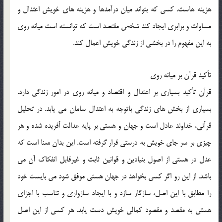
هزينه هاست. كسي كه بتواند ميان درآمدها و هزينه هاي خويش اعتدال و
مساوات و برابري ايجاد كند شخص مقتصد است كه توانسته است ميانه روي
به اين مفهوم را در بخشي از زندگي خويش اعمال كند.
تأكيد قرآن بر ميانه روي
قرآن تأكيد بسياري بر اعتدال و اقتصاد و ميانه روي در امور زندگي دارد.
بسياري از بخش هاي زندگي باتوجه به اعتدال سامان مي يابد. در تحليل
قرآني، خداوند عادل است و جهان و هستي بر پايه عدالت آفريده شده و هر
چيزي بر سر جاي خويش به درستي قرار گرفته است. اين بدان معنا است كه
عدل در هستي از اصول بنيادين و قوانين ثابت و غيرقابل انفكاك آن مي
باشد. از اين رو اگر كسي بخواهد در جهان هستي موفق شود مي بايست خود
را مطابق با اين اصل، سازگار سازد و با ايجاد سازواري و تناسب با اجزاي
هستي به مقصد و مقصود كمالي خويش دست يابد. هر كسي از اين اصل