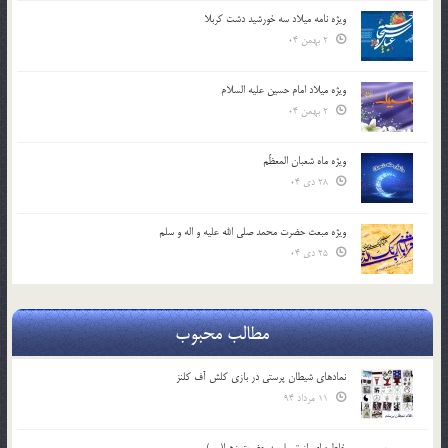
ویژه نامه میلاد سه خورشید دشت کربلا
2 بهمن 04
ویژه میلاد امام حسین علیه السلام
2 بهمن 04
ویژه ماه شعبان المعظّم
28 دی 04
ویژه مبعث حضرت محمد صلی الله علیه و اله و سلم
25 دی 04
مطالب محبوب
نمادهای شیطان پرستی در بازی کلش آف کلنز
11 مرداد 94