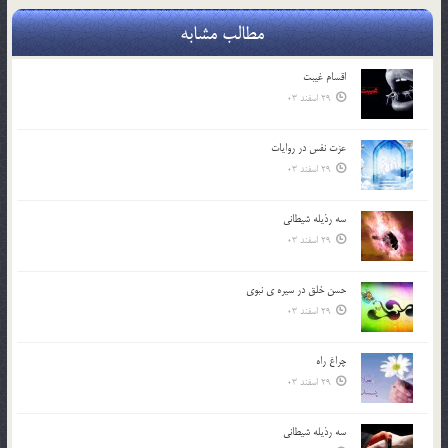
مطالب مشابه
اقسام غيبت
29 اسفند 03
عزت نفس در روايات
29 اسفند 03
سه رذیله شیطانی
29 اسفند 03
حسن خلق در سيره ي نبوي
29 اسفند 03
چراغ راه
29 اسفند 03
سه رذیله شیطانی