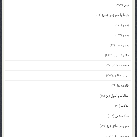
ادیان
(474)
ارتباط با امام زمان (عج)
(14)
ازدواج
(371)
ازدواج
(117)
ازدواج موقت
(32)
اسلام شناسی
(2,661)
اصحاب و یاران
(37)
اصول اعتقادی
(777)
اطلاعیه ها
(26)
اعتقادات و اصول دین
(28)
اعتکاف
(43)
اعیاد اسلامی
(211)
امام جعفر صادق (ع)
(372)
امام حسن (ع)
(233)