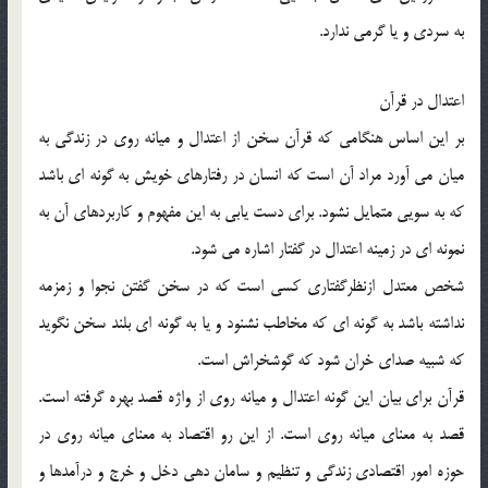
به سردي و يا گرمي ندارد.
اعتدال در قرآن
بر اين اساس هنگامي كه قرآن سخن از اعتدال و ميانه روي در زندگي به
ميان مي آورد مراد آن است كه انسان در رفتارهاي خويش به گونه اي باشد
كه به سويي متمايل نشود. براي دست يابي به اين مفهوم و كاربردهاي آن به
نمونه اي در زمينه اعتدال در گفتار اشاره مي شود.
شخص معتدل ازنظرگفتاري كسي است كه در سخن گفتن نجوا و زمزمه
نداشته باشد به گونه اي كه مخاطب نشنود و يا به گونه اي بلند سخن نگويد
كه شبيه صداي خران شود كه گوشخراش است.
قرآن براي بيان اين گونه اعتدال و ميانه روي از واژه قصد بهره گرفته است.
قصد به معناي ميانه روي است. از اين رو اقتصاد به معناي ميانه روي در
حوزه امور اقتصادي زندگي و تنظيم و سامان دهي دخل و خرج و درآمدها و