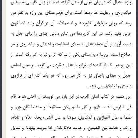
واژه اعتدال كه در زبان عربي از عدل گرفته شده، در زبان فارسي به معناي
ميانه روي و رعايت حد وسط است. براي فهم معناي اين واژه به نظر مي
رسد كه روش بازخواني كاربردها و استعمالات آن در قرآن و ادبيات كهن
عربي مفيد باشد. در اين كاربردها مي توان معاني چندي را براي عدل به
دست آورد. از آن جمله عدل به معناي استقامت و اعتدال و ميانه روي و نيز
اصلاح است. اين واژه به معناي يكي از دو كفه ترازو نيز به كار رفته است. از
اين رو هر يك از كفه هاي ترازو را عدل ديگري مي گويند. برهمين اساس
عديل به معناي باجناق نيز به كار مي رود كه هر يك كفه اي از ترازوي
دامادي را تشكيل مي دهند.
ابن منظور در كتاب لسان العرب در اين باره مي نويسد: ان العدل هو ما قام
في النفوس انه مستقيم. و كل ما لم يكن مستقيماً أو منتظما كان جورا و
ظلما. و عدل الموازين و المكاييل: سواها. و عدل الشيء يعدله عدلا و عادله:
وازنه. و عدلت بين الشيئين، و عدلت فلانا بفلان اذا سويت بينهما. و تعديل