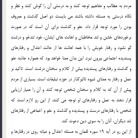
مردم به مطالب و مفاهيم توجه كنند و به درستي آن را گوش كنند و نظر و
نگاه درستي به مسئله داشته باشند مي بايست دو اصل گذشت و معروف
بودن را مورد توجه قرار داد. عفو و گذشت براي آن است كه در صورت
برخوردهاي خشن و تند مخاطبان و اهانت هاي ايشان، خود تندخو و درشت
گو نشود و رفتار خويش را با همه اهانت ها از حالت اعتدال و رفتارهاي
پسنديده اجتماعي بيرون نبرد. اين بدان معنا خواهد بود كه همواره جاذبه عفو
و گذشت و رفتارهاي پسنديده بيش از كلام و سخنان درشت است. تاكيد بر
عمل و رفتار به معناي شيوه تاثيرگذار در حوزه تبليغات است. بسياري از مردم
پيش از آن كه به كلام و سخنان شخص توجه كنند و آن را معيار ارزيابي
قرار دهند به عمل و رفتارهاي او توجه مي كنند. از اين رو لازم است كه
شخص با رفتارهاي درست و پسنديده و گذشت و عفو و اغماض از رفتارهاي
تند ديگران، آنان را به سوي دين دعوت كند.
از اين رو در آيه 19 سوره لقمان به مسئله اعتدال و ميانه روي در رفتارها و