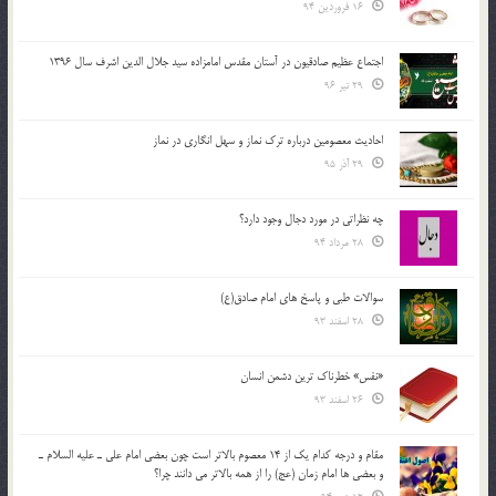
16 فروردین 94
اجتماع عظیم صادقیون در آستان مقدس امامزاده سید جلال الدین اشرف سال 1396
29 تیر 96
احادیث معصومین درباره ترک نماز و سهل انگاری در نماز
29 آذر 95
چه نظراتی در مورد دجال وجود دارد؟
28 مرداد 94
سوالات طبی و پاسخ های امام صادق(ع)
28 اسفند 93
«نفس» خطرناک ترین دشمن انسان
26 اسفند 93
مقام و درجه كدام يك از 14 معصوم بالاتر است چون بعضي امام علي ـ عليه السلام ـ
و بعضي ها امام زمان (عج) را از همه بالاتر مي دانند چرا؟