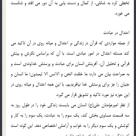
تخطي كرد به شكلي، از كمال و دست يابي به آن دور مي افتد و شكست
مي خورد.
اعتدال در عبادت
از جمله مواردي كه قرآن در زندگي بر اعتدال و ميانه روي در آن تاكيد مي
كند مسئله اعتدال در امور عبادي است. با آن كه براساس نگرش و بينش
قرآني و تحليل آن، آفرينش انسان براي عبادت و پرستش خداوندي است و
به صراحت بيان مي دارد: ما خلقت الجن و الانس الا ليعبدون؛ ما انسان و
جنيان را جز براي پرستش خدا نيافريديم، با اين همه اعتدال و ميانه روي در
اين حوزه نيز مورد تاكيد و تشويق قرار مي گيرد.
از نظر اميرمؤمنان علي(ع) انسان مي بايست زندگي خود را در طول روز به
سه قسمت مساوي بخش كند، يك سوم را به عبادت، يك سوم را به كار و
كوشش و يك سوم ديگر را به خواب و آرامش اختصاص دهد. اين گونه است