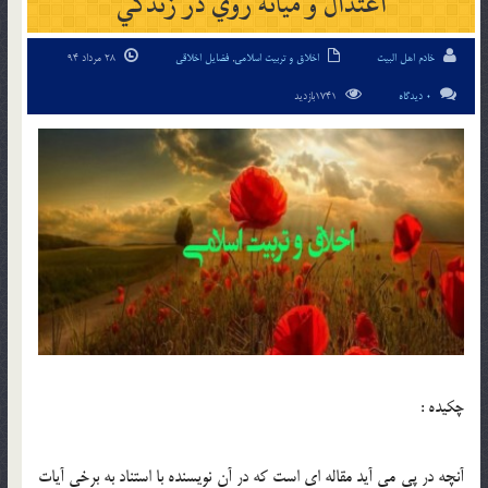
اعتدال و ميانه روي در زندگي
خادم اهل البیت
اخلاق و تربیت اسلامی
,
فضایل اخلاقی
28 مرداد 94
0 دیدگاه
1741بازدید
چکیده :
آنچه در پي مي آيد مقاله اي است كه در آن نويسنده با استناد به برخي آيات