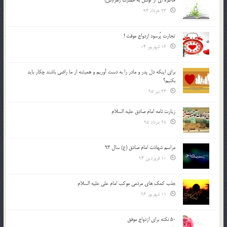
خاطره ای از توسل به حضرت زهرا(س)
23 خرداد 94
تجارت پُرسود ازدواج موقت !
16 شهریور 04
براي اينكه دل پدر و مادر را به دست آوريم و هميشه از ما راضي باشند چكار بايد
بكنيم؟
23 تیر 95
زیارت نامه امام صادق علیه السلام
28 مرداد 95
مراسم شهادت امام صادق (ع) سال 93
10 فروردین 94
جذب کمک های مردمی موکب امام علی علیه السلام
11 شهریور 96
50 نکته برای ازدواج موفق