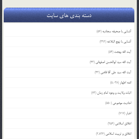
دسته بندی های سایت
آشنایی با صحیفه سجادیه
(56)
آشنایی با نهج البلاغه
(392)
آیت الله بهجت
(54)
آیت الله سید ابوالحسن اصفهانی
(43)
آیت الله سید علی آقا قاضی
(42)
ائمه اطهار
(5,038)
اثبات ولایت و وجود امام زمان
(73)
احادیث موضوعی
(550)
اخبار
(717)
اخلاق اسلامی
(956)
اخلاق و تربیت اسلامی
(2,836)