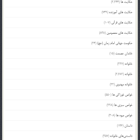
حکایت ها
(2,244)
حکایت های آموزنده
(749)
حکایت های قرآنی
(107)
حکایت های معصومین
(838)
حکومت جهانی امام زمان (عج)
(24)
خاندان عصمت
(15)
خانواده
(227)
خانواده
(2,682)
خانواده مهدوی
(22)
خواص خوراکی ها
(550)
خواص سبزی ها
(228)
خواص میوه ها
(308)
داستان
(146)
دانستنی‌های خانواده
(357)