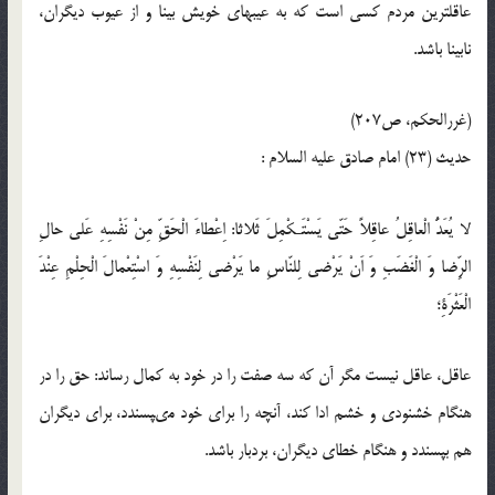
عاقل‏ترين مردم كسى است كه به عيب‏هاى خويش بينا و از عيوب ديگران،
نابينا باشد.
(غررالحكم، ص207)
حدیث (23) امام صادق عليه‏ السلام :
لا يُعَدُّ الْعاقِلُ عاقِلاً حَتّى يَسْتَـكْمِلَ ثَلاثا: اِعْطاءَ الْحَقِّ مِنْ نَفْسِهِ عَلى حالِ
الرِّضا وَ الْغَضَبِ وَ اَنْ يَرْضى لِلنّاسِ ما يَرْضى لِنَفْسِهِ وَ اسْتِعْمالَ الْحِلْمِ عِنْدَ
الْعَثْرَةِ؛
عاقل، عاقل نيست مگر آن كه سه صفت را در خود به كمال رساند: حق را در
هنگام خشنودى و خشم ادا كند، آنچه را براى خود مى‏پسندد، براى ديگران
هم بپسندد و هنگام خطاى ديگران، بردبار باشد.