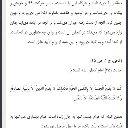
دغلكار را مى‏شناسد و هرگاه اين را دانست، مسير حركت 49 و خويش و
بيگانه را مى‏شناسد و در توحيد و طاعت خداوند اخلاص مى‏ورزد و چون
چنين كرد، آنچه از دست رفته جبران مى‏كند و بر آنچه در آينده مى‏آيد چنان
وارد مى‏شود كه مى‏داند در كجاى آن است و براى چه منظورى در آنجاست.
از كجا آمده و به كجا مى‏رود. و اين همه از پرتو تأييد عقل است.
(كافى، ج 1، ص 25)
حدیث (25) امام كاظم عليه‏ السلام :
كَما لا يَقومُ الْجَسَدُ اِلاّ بِالنَّفْسِ الحَيَّةِ فَكَذلِكَ لا يَقومُ الدّينُ اِلاّ بِالنِّيَّةِ الصّادِقَةِ
وَ لا تَثْبُتُ النِّيَّةُ الصّادِقَهُ اِلاّ بِالْعَقْلِ؛
همان گونه كه قوام جسم، تنها به جانِ زنده است، قوام ديندارى هم تنها به
نيّت پاك است و نيّت پاك، جز با عقل حاصل نمى‏شود.