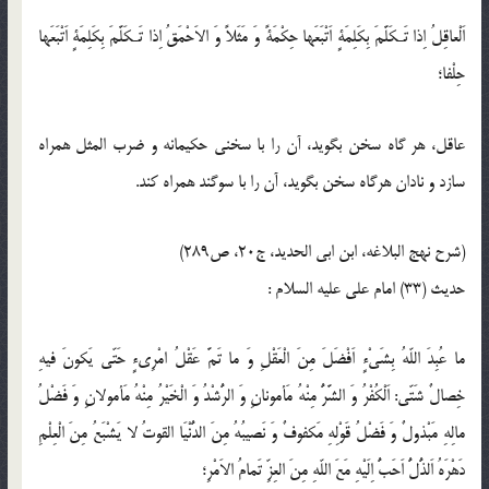
اَلْعاقِلُ اِذا تَـكَلَّمَ بِكَلِمَةٍ اَتْبَعَها حِكْمَةً وَ مَثَلاً وَ الاَحْمَقُ اِذا تَـكَلَّمَ بِكَلِمَةٍ اَتْبَعَها
حِلْفا؛
عاقل، هر گاه سخن بگويد، آن را با سخنى حكيمانه و ضرب المثل همراه
سازد و نادان هرگاه سخن بگويد، آن را با سوگند همراه كند.
(شرح نهج البلاغه، ابن ابى الحديد، ج20، ص289)
حدیث (33) امام على عليه‏ السلام :
ما عُبِدَ اللّه‏ُ بِشَىْ‏ءٍ اَفْضَلَ مِنَ الْعَقْلِ وَ ما تَمَّ عَقْلُ امْرِى‏ءٍ حَتّى يَكونَ فيهِ
خِصالٌ شَتّى: اَلْكُفْرُ وَ الشَّرُّ مِنْهُ مَأمونانِ وَ الرُّشْدُ وَ الْخَيْرُ مِنْهُ مَأمولانِ وَ فَضْلُ
مالِهِ مَبْذولٌ وَ فَضْلُ قَوْلِهِ مَكفوفٌ وَ نَصيبُهُ مِنَ الدُّنْيَا القوتُ لا يَشْبَعُ مِنَ الْعِلْمِ
دَهْرَهُ اَلذُّلُّ اَحَبُّ اِلَيْهِ مَعَ اللّه‏ِ مِنَ العِزِّ تَمامُ الاَمْرِ؛