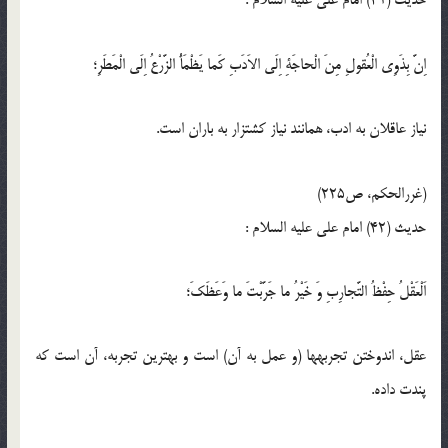
حدیث (41) امام على عليه‏ السلام :
اِنَّ بِذَوِى الْعُقولِ مِنَ الْحاجَةِ اِلَى الاَدَبِ كَما يَظْمَأُ الزَّرْعُ اِلَى الْمَطَرِ؛
نياز عاقلان به ادب، همانند نياز كشتزار به باران است.
(غررالحكم، ص225)
حدیث (42) امام على عليه ‏السلام :
اَلْعَقْلُ حِفْظُ التَّجارِبِ وَ خَيْرُ ما جَرَّبْتَ ما وَعَظَكَ؛
عقل، اندوختن تجربه‏ها (و عمل به آن) است و بهترين تجربه، آن است كه
پندت داده.