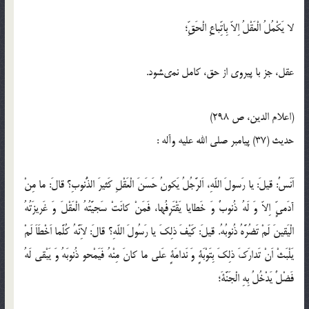
لا يَكْمُلُ الْعَقْلُ اِلاّ بِاتِّباعِ الْحَقِّ؛
عقل، جز با پيروى از حق، كامل نمى‏شود.
(اعلام الدين، ص 298)
حدیث (37) پيامبر صلى‏ الله‏ عليه‏ و‏آله :
اَنَسٌ: قيلَ: يا رَسولَ اللّه‏ِ، اَلرَّجُلُ يَكونُ حَسَنَ الْعَقْلِ كَثيرَ الذُّنوبِ؟ قالَ: ما مِنْ
آدَمىٍّ اِلاّ وَ لَهُ ذُنوبٌ وَ خَطايا يَقْتَرِفُها، فَمَنْ كانَتْ سَجيَّتُهُ الْعَقْلَ وَ غَريزَتُهُ
الْيَقينَ لَمْ تَضُرَّهُ ذُنوبُهُ. قيلَ: كَيْفَ ذلِكَ يا رَسُولَ اللّه‏ِ؟ قالَ: لاَِنَّهُ كُلَّما اَخْطَاَ لَمْ
يَلْبَثْ اَنْ تَدارَكَ ذلِكَ بِتَوْبَةٍ وَ نَدامَةٍ عَلى ما كانَ مِنْهُ فَيَمْحو ذُنوبَهُ وَ يَبْقى لَهُ
فَضْلٌ يَدْخُلُ بِهِ الْجَنَّةَ؛