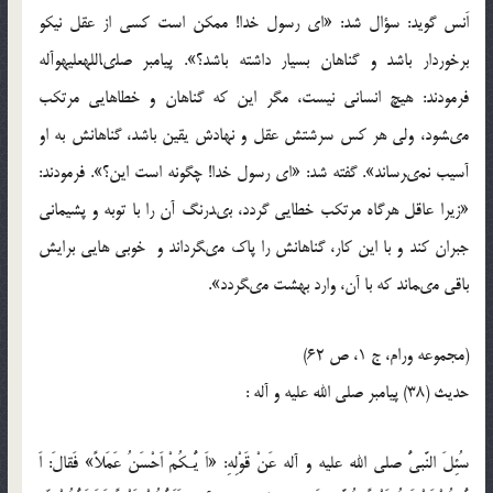
اَنس گويد: سؤال شد: «اى رسول خدا! ممكن است كسى از عقل نيكو
برخوردار باشد و گناهان بسيار داشته باشد؟». پيامبر صلى‏الله‏عليه‏و‏آله
فرمودند: هيچ انسانى نيست، مگر اين كه گناهان و خطاهايى مرتكب
مى‏شود، ولى هر كس سرشتش عقل و نهادش يقين باشد، گناهانش به او
آسيب نمى‏رساند». گفته شد: «اى رسول خدا! چگونه است اين؟». فرمودند:
«زيرا عاقل هرگاه مرتكب خطايى گردد، بى‏درنگ آن را با توبه و پشيمانى
جبران كند و با اين كار، گناهانش را پاك مى‏گرداند و خوبى ‏هايى برايش
باقى مى‏ماند كه با آن، وارد بهشت مى‏گردد».
(مجموعه ورام، ج 1، ص 62)
حدیث (38) پيامبر صلى‏ الله ‏عليه‏ و‏ آله :
سُئِلَ النَّبىُّ صلى ‏الله ‏عليه‏ و ‏آله عَنْ قَوْلِهِ: «اَ يُّـكُمْ اَحْسَنُ عَمَلاً» فَقالَ: اَ