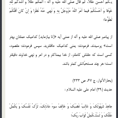
يُّـكُمْ اَحْسَنُ عَقْلاً، ثُمَّ قالَ صلى‏ الله ‏عليه‏ و ‏آله : اَتَمُّكُمْ عَقْلاً وَ اَشَدُّكُمْ لِلّهِ
خَوْفا وَ اَحْسَنُكُمْ فيما اَمَرَ اللّه‏ُ عَزَّوَجَلَّ بِهِ وَ نَهى عَنْهُ نَظَرا وَ اِنْ كانَ اَقَلَّكُمْ
تَطَوُّعا؛
از پيامبر صلى ‏الله ‏عليه ‏و‏ آله از معنى آيه «[تا بيازمايد] كداميك عملتان بهتر
است» پرسيدند. فرمودند: يعنى كداميك عاقل‏تريد. سپس فرمودند: مقصود،
كسى است كه عقلش كامل‏تر، از خدا بيمناك‏تر و در امر و نهى خداوند دقيق‏تر
است؛ هر چند مستحبّاتش كمتر باشد.
(بحارالأنوار، ج 67، ص 233)
حدیث (39) امام على عليه‏ السلام :
جاهِدْ شَهْوَتَكَ وَ غالِبْ غَضَبَكَ وَ خالِفْ سوءَ عادَتِكَ، تَزْكُ نَفْسُكَ وَ يَكْمُلْ
عَقْلُكَ وَ تَسْتَـكْمِلْ ثَوابَ رَبِّكَ؛