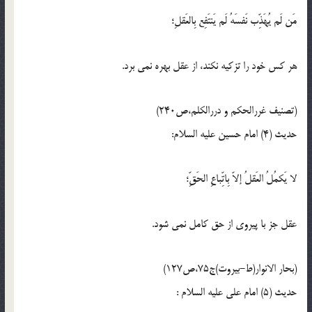
مَن لَم يُهَذِّب نَفسَهُ لَم يَنتَفِع بِالعَقلِ؛
هر كس خود را تزكيه نكند، از عقل بهره نمى برد.
(تصنیف غررالحکم و دررالکلم،ص240)
حدیث (4) امام حسین عليه السلام:
لا يَكمُلُ العَقلُ إلاّ بِاتِّباعِ الحَقِّ؛
عقل جز با پيروى از حق كامل نمى شود.
(بحار الانوار(ط-بیروت)ج75،ص127)
حدیث (5) امام على عليه السلام :