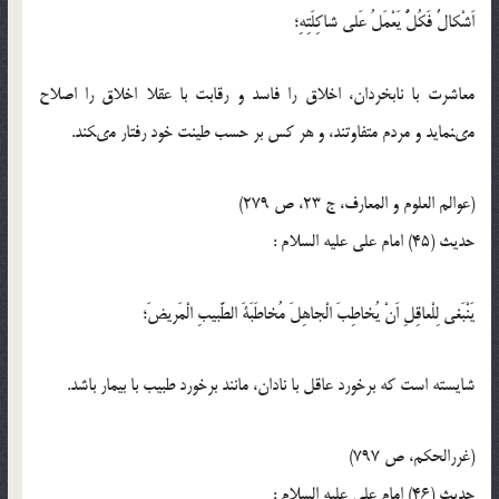
اَشْكالٌ فَكُلٌّ يَعْمَلُ عَلى شاكِلَتِهِ؛
معاشرت با نابخردان، اخلاق را فاسد و رقابت با عقلا اخلاق را اصلاح
مى‏نمايد و مردم متفاوتند، و هر كس بر حسب طينت خود رفتار مى‏كند.
(عوالم العلوم و المعارف، ج 23، ص 279)
حدیث (45) امام على عليه‏ السلام :
يَنْبَغى لِلْعاقِلِ اَنْ يُخاطِبَ الْجاهِلَ مُخاطَبَةَ الطَّبيبِ الْمَريضَ؛
شايسته است كه برخورد عاقل با نادان، مانند برخورد طبيب با بيمار باشد.
(غررالحكم، ص 797)
حدیث (46) امام على عليه‏ السلام :