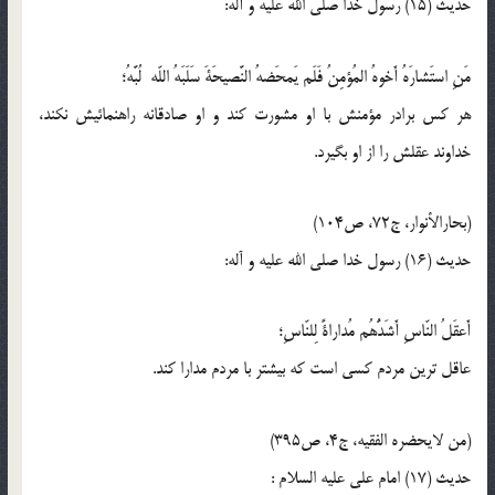
حدیث (15) رسول خدا صلی الله علیه و آله:
مَنِ استَشارَهُ أَخوهُ المُؤمِنُ فَلَم يَمحَضهُ النَّصيحَةَ سَلَبَهُ اللّه لُبَّهُ؛
هر كس برادر مؤمنش با او مشورت كند و او صادقانه راهنمائيش نكند،
خداوند عقلش را از او بگيرد.
(بحارالأنوار، ج72، ص104)
حدیث (16) رسول خدا صلی الله علیه و آله:
أَعقَلُ النّاسِ أَشَدُّهُم مُداراةً لِلنّاسِ؛
عاقل ترين مردم كسى است كه بيشتر با مردم مدارا كند.
(من لايحضره الفقيه، ج4، ص395)
حدیث (17) امام على عليه السلام :