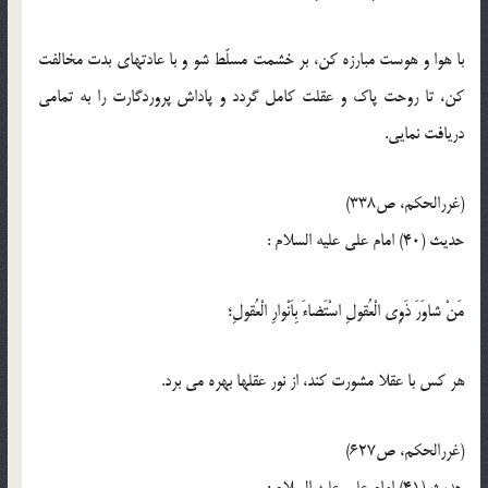
با هوا و هوست مبارزه كن، بر خشمت مسلّط شو و با عادت‏هاى بدت مخالفت
كن، تا روحت پاك و عقلت كامل گردد و پاداش پروردگارت را به تمامى
دريافت نمايى.
(غررالحكم، ص338)
حدیث (40) امام على عليه ‏السلام :
مَنْ شاوَرَ ذَوِى الْعُقولِ اسْتَضاءَ بِاَنْوارِ الْعُقولِ؛
هر كس با عقلا مشورت كند، از نور عقل‏ها بهره مى ‏برد.
(غررالحكم، ص627)