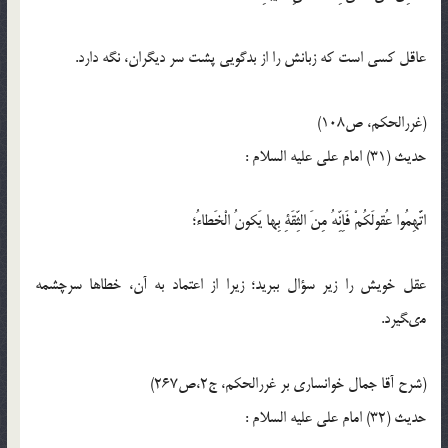
عاقل كسى است كه زبانش را از بدگويى پشت سر ديگران، نگه دارد.
(غررالحكم، ص108)
حدیث (31) امام على عليه‏ السلام :
اتَّهِمُوا عُقولَكُمْ فَاِنِّهُ مِنَ الثِّقَةِ بِها يَكونُ الْخَطاءُ؛
عقل خويش را زير سؤال ببريد؛ زيرا از اعتماد به آن، خطاها سرچشمه
مى‏گيرد.
(شرح آقا جمال خوانساری بر غررالحكم، ج2،ص267)
حدیث (32) امام على عليه‏ السلام :