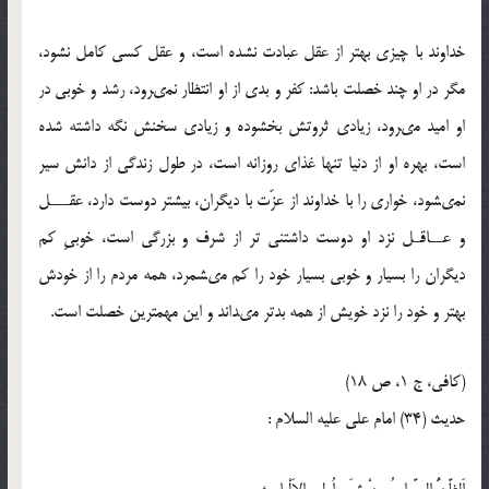
خداوند با چيزى بهتر از عقل عبادت نشده است، و عقل كسى كامل نشود،
مگر در او چند خصلت باشد: كفر و بدى از او انتظار نمى‏رود، رشد و خوبى در
او اميد مى‏رود، زيادى ثروتش بخشوده و زيادى سخنش نگه داشته شده
است، بهره او از دنيا تنها غذاى روزانه است، در طول زندگى از دانش سير
نمى‏شود، خوارى را با خداوند از عزّت با ديگران، بيشتر دوست دارد، عقـــل
و عــاقـل نزد او دوست داشتنى‏ تر از شرف و بزرگى است، خوبىِ كم
ديگران را بسيار و خوبى بسيار خود را كم مى‏شمرد، همه مردم را از خودش
بهتر و خود را نزد خويش از همه بدتر مى‏داند و اين مهم‏ترين خصلت است.
(كافى، ج 1، ص 18)
حدیث (34) امام على عليه ‏السلام :