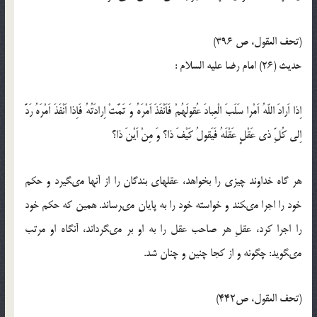
(تحف العقول، ص 396)
حدیث (26) امام رضا عليه‏ السلام :
اِذا اَرادَ اللّه‏ُ اَمْرا سَلَبَ الْعِبادَ عُقولَهُمْ فَاَنْفَذَ اَمْرَهُ وَ تَمَّتْ اِرادَتُهُ فَاِذا اَنْفَذَ اَمْرَهُ رَدَّ
اِلى كُلِّ ذى عَقْلٍ عَقْلَهُ فَيَقولُ كَيْفَ ذا؟ وَ مِنْ اَيْنَ ذا؟
هر گاه خداوند چيزى را بخواهد، عقل‏هاى بندگان را از آنها مى‏گيرد و حكم
خود را اجرا مى‏كند و خواسته خود را به پايان مى‏رساند. همين كه حكم خود
را اجرا كرد، عقلِ هر صاحب عقل را به او بر مى‏گرداند، آنگاه او مرتب
مى‏گويد: چگونه و از كجا چنين و چنان شد.
(تحف العقول، ص442)