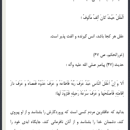
اَلْعَقْلُ حَيْثُ كانَ آلِفٌ مَاْلوفٌ ؛
عقل هر كجا باشد، انس‏ گيرنده و الفت ‏پذير است.
(غررالحكم، ص 67)
حدیث (47) پيامبر صلى ‏الله‏ عليه ‏و‏آله :
اَلا وَ اِنَّ اَعْقَلَ النّاسِ عَبْدٌ عَرَفَ رَبَّهُ فَاَطاعَهُ وَ عَرَفَ عَدُوَّهُ فَعَصاهُ وَ عَرَفَ دارَ
اِقامَتِهِ فَاَصْلَحَها وَ عَرَفَ سُرْعَةَ رَحيلِهِ فَتَزَوَّدَ لَها؛
بدانيد كه عاقل‏ترين مردم كسى است كه پروردگارش را بشناسد و از او پيروى
كند، دشمنان خدا را بشناسد و از آنان نافرمانى كند، جايگاه ابدى خود را