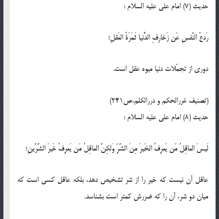
حدیث (7) امام على عليه السلام :
رَدعُ النَّفسِ عَن زَخارِفِ الدُّنيا ثَمَرَةُ العَقلِ؛
دورى از تجمّلات دنيا ميوه عقل است.
(تصنیف غررالحکم و دررالکلم،ص241)
حدیث (8) امام على عليه السلام :
لَيسَ العاقِلُ مَن يَعرِفُ الخَيرَ مِنَ الشَّرِّ وَلكِنَّ العاقِلُ مَن يَعرِفُ خَيرَ الشَّرَّينِ؛
عاقل آن نيست كه خير را از شر تشخيص دهد، بلكه عاقل كسى است كه
ميان دو شر، آن را كه ضررش كمتر است بشناسد.