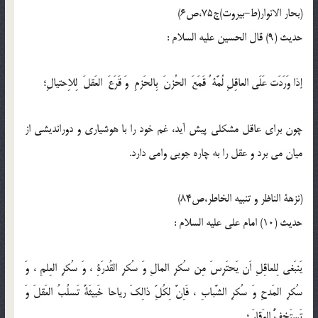
(بحار الانوار(ط-بیروت)ج75،ص6)
حدیث (9) قال الحسين عليه السلام :
إذا وَرَدَت عَلَى العاقِلِ لُمَّة ٌ قَمَعَ الحُزنَ بِالحَزمِ وَ قَرَعَ العَقلَ لِلاِحتيالِ؛
چون براى عاقل مشكلى پيش آيد، غم خود را با هوشيارى و دورانديشى از
ميان مى برد و عقل را به چاره جويى وامى دارد.
(نزهة الناظر و تنبیه الخاطر،ص84)
حدیث (10) امام على عليه السلام :
يَنبَغى لِلعاقِلِ اَن يَحتَرِسَ مِن سُكرِ المالِ وَ سُكرِ القُدرَةِ ، وَ سُكرِ العِلمِ ، وَ
سُكرِ المَدحِ وَ سُكرِ الشَّبابِ ، فَاِنَّ لِكُلِّ ذالِكَ رياحا خَبيثَةً تَسلُبُ العَقلَ وَ
تَستَخِفُّ الوَقارَ ؛