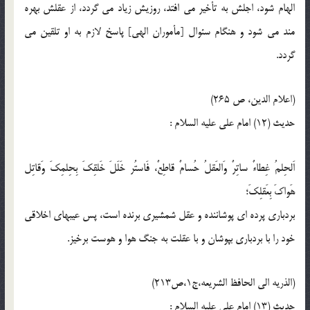
الهام شود، اجلش به تأخير مى افتد، روزيش زياد مى گردد، از عقلش بهره
مند مى شود و هنگام سئوال [مأموران الهى] پاسخ لازم به او تلقين مى
گردد.
(اعلام الدين، ص 265)
حدیث (12) امام على عليه السلام :
اَلحِلمُ غِطاءٌ ساتِرٌ وَالعَقلُ حُسامٌ قاطِعٌ، فَاستُر خَلَلَ خَلقِكَ بِحِلمِكَ وَقاتِل
هَواكَ بِعَقلِكَ؛
بردبارى پرده اى پوشاننده و عقل شمشيرى برنده است، پس عيبهاى اخلاقى
خود را با بردبارى بپوشان و با عقلت به جنگ هوا و هوست برخيز.
(الذریه الی الحافظ الشریعه،ج1،ص213)
حدیث (13) امام على عليه السلام :