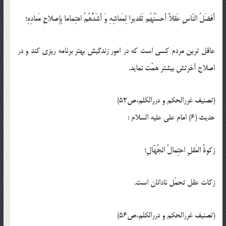
أَفضَلُ النّاسِ عَقلاً أَحسَنُهُم تَقديرا لِمَعاشِهِ وَ أَشَدُّهُمُ اهتِماما بِإِصلاحِ مَعادِهِ؛
عاقل ترين مردم كسى است كه در امور زندگيش بهتر برنامه ريزى كند و در
اصلاح آخرتش بيشتر همّت نمايد.
(تصنیف غررالحکم و دررالکلم،ص52)
حدیث (6) امام على عليه السلام :
زكوةُ العَقلِ احتِمالُ الجُهّالِ؛
زكات عقل تحمّل نادانان است.
(تصنیف غررالحکم و دررالکلم،ص56)