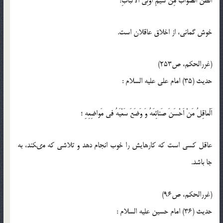
اَلظَّنُّ الصَّوابُ مِنْ شيَمِ اُولِى الاَلْبابِ؛
خوش گمانى، از اخلاق عاقلان است.
(غررالحكم، ص253)
حدیث (35) امام على عليه ‏السلام :
اَلْعاقِلُ مَنْ اَحْسَنَ صَنائِعَهُ وَ وَضَعَ سَعْيَهُ فى مَواضِعِهِ ؛
عاقل كسى است كه كارهايش را خوب انجام دهد و تلاشى كه مى‏كند، به
جا باشد.
(غررالحكم، ص96)
حدیث (36) امام حسين عليه ‏السلام :