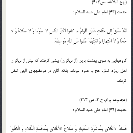
(نهج البلاغه، ص402)
حدیث (43) امام على عليه‏ السلام :
لَقَدْ سَبَقَ اِلى جَنّاتِ عَدْنٍ اَقْوامٌ ما كانوا اَكْثَرَ النّاسِ لا صَوْما وَ لا صَلاةً وَ لا
حَجّا وَ لاَ اعْتِمارا وَ لكِنَّهُمْ عَقَلوا عَنِ اللّه‏ِ مَواعِظَهُ؛
گروه‏هايى به سوى بهشت برين (از ديگران) پيشى گرفتند كه بيش از ديگران
اهل روزه، نماز، حج و عمره نبودند، بلكه آنان در موعظه‏هاى الهى تعقل
كردند.
(مجموعه ورام، ج 2، ص 213)
حدیث (44) امام على عليه‏ السلام :
فَسادُ الاَْخْلاقِ بِمُعاشَرَةِ السُّفَهاءِ وَ صَلاحُ الاَْخْلاقِ بِمُنافَسَةِ الْعُقَلاءِ وَ الْخَلْقُ