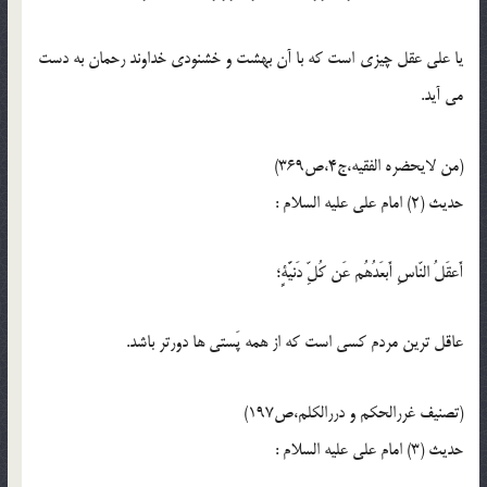
يا على عقل چيزى است كه با آن بهشت و خشنودى خداوند رحمان به دست
مى آيد.
(من لایحضره الفقیه،ج4،ص369)
حدیث (2) امام على عليه السلام :
أَعقَلُ النّاسِ أَبعَدُهُم عَن كُلِّ دَنيَّةٍ؛
عاقل ترين مردم كسى است كه از همه پَستى ها دورتر باشد.
(تصنیف غررالحکم و دررالکلم،ص197)
حدیث (3) امام على عليه السلام :