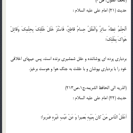
(تحف العقول، ص6)
حدیث (21) امام على عليه‏ السلام :
اَلْحِلْمُ غِطاءٌ ساتِرٌ وَالْعَقْلُ حِسامٌ قاطِعٌ، فَاسْتُرْ خَلَلَ خَلْقِكَ بِحِلْمِكَ وَقاتِلْ
هَواكَ بِعَقْلِكَ؛
بردبارى پرده ‏اى پوشاننده و عقل شمشيرى برنده است، پس عيبهاى اخلاقى
خود را با بردبارى بپوشان و با عقلت به جنگ هوا و هوست برخيز.
(الذریه الی الحافظ الشریعه،ج1،ص213)
حدیث (22) امام على عليه‏ السلام :
اَعْقَلُ النّاسِ مَنْ كانَ بِعَيْبِهِ بَصيرا وَ عَنْ عَيْبِ غَيْرِهِ ضَريرا؛