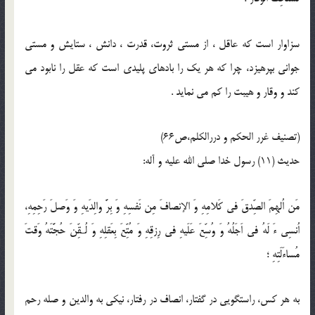
سزاوار است كه عاقل ، از مستى ثروت، قدرت ، دانش ، ستايش و مستى
جوانى بپرهيزد، چرا كه هر يك را بادهاى پليدى است كه عقل را نابود مى
كند و وقار و هيبت را كم مى نمايد .
(تصنیف غرر الحكم و دررالکلم،ص66)
حدیث (11) رسول خدا صلی الله علیه و آله:
مَن اُلهِمَ الصِّدقَ فى كَلامِهِ وَ الإنصافَ مِن نَفسِهِ وَ بِرَّ والِدَيهِ وَ وَصلَ رَحِمِهِ،
اُنسِى ءَ لَهُ فى اَجَلُهُ وَ وُسِّعَ عَلَيهِ فى رِزقِهِ وَ مُتِّعَ بِعَقلِهِ وَ لُـقِّنَ حُجَّتَهُ وَقتَ
مُساءَلَتِهِ ؛
به هر كس، راستگويى در گفتار، انصاف در رفتار، نيكى به والدين و صله رحم