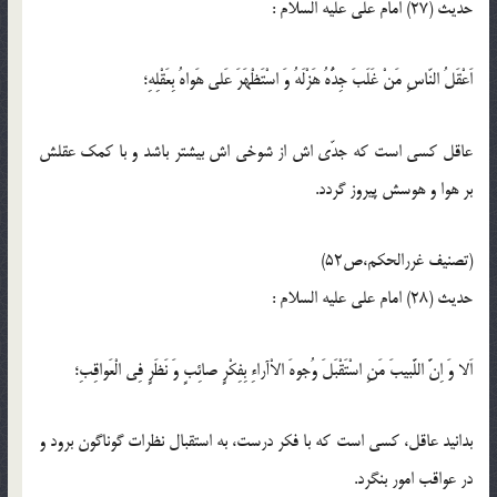
حدیث (27) امام على عليه‏ السلام :
اَعْقَلُ النّاسِ مَنْ غَلَبَ جِدُّهُ هَزْلَهُ وَ اسْتَظْهَرَ عَلى هَواهُ بِعَقْلِهِ؛
عاقل كسى است كه جدّى ‏اش از شوخى ‏اش بيشتر باشد و با كمك عقلش
بر هوا و هوسش پيروز گردد.
(تصنیف غررالحكم،ص52)
حدیث (28) امام على عليه‏ السلام :
اَلا وَ اِنَّ اللَّبيبَ مَنِ اسْتَقْبَلَ وُجوهَ الاْآراءِ بِفِكْرٍ صائِبٍ وَ نَظَرٍ فِى الْعَواقِبِ؛
بدانيد عاقل، كسى است كه با فكر درست، به استقبال نظرات گوناگون برود و
در عواقب امور بنگرد.