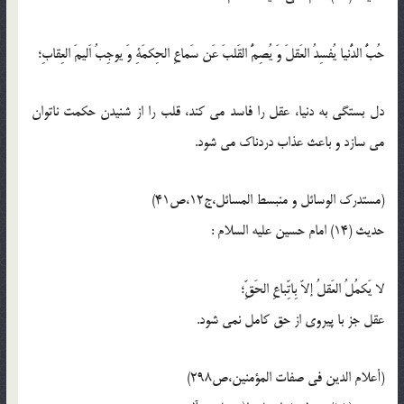
حُبُّ الدُّنيا يُفسِدُ العَقلَ وَ يُصِمُّ القَلبَ عَن سَماعِ الحِكمَةِ وَ يوجِبُ اَليمَ العِقابِ؛
دل بستگى به دنيا، عقل را فاسد مى كند، قلب را از شنيدن حكمت ناتوان
مى سازد و باعث عذاب دردناك مى شود.
(مستدرک الوسائل و منبسط المسائل،ج12،ص41)
حدیث (14) امام حسين عليه السلام :
لا يَكمُلُ العَقلُ إلاّ بِاتِّباعِ الحَقِّ؛
عقل جز با پيروى از حق كامل نمى شود.
(أعلام الدین فی صفات المؤمنین،ص298)