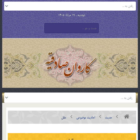
دوشنبه , 19 مرداد 1405
حدیث
احادیث موضوعی
عقل