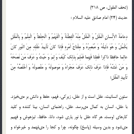
(تحف العقول، ص 318)
حدیث (24) امام صادق عليه‏ السلام :
دِعامَةُ الاِْنْسانِ الْعَقْلُ وَ الْعَقْلُ مِنْهُ الْفِطْنَةُ وَ الْفَهْمُ وَ الْحِفْظُ وَ الْعِلْمُ وَ بِالْعَقْلِ
يَكْمُلُ وَ هُوَ دَليلُهُ وَ مُبْصِرُهُ وَ مِفْتاحُ اَمْرِهِ فَاِذا كانَ تَاْييدُ عَقْلِهِ مِنَ النّورِ كانَ
عالِما حافِظا ذاكِرا فَطِنا فَهِما فَعَلِمَ بِذلِكَ كَيْفَ وَ لِمَ وَ حَيْثُ وَ عَرَفَ مَنْ نَصَحَهُ
وَ مَنْ غَشَّهُ فَاِذا عَرَفَ ذلِكَ عَرَفَ مَجْراهُ وَ مَوصولَهُ وَ مَفْصولَهُ وَ اَخْلَصَُّهُ مِنْ
تَاْييدِ العَقْلِ؛
ستون انسانيت، عقل است و از عقل، زيركى، فهم، حفظ و دانش بر مى‏خيزد.
با عقل، انسان به كمال مى‏رسد. عقل، راهنماى انسان، بينا كننده و كليد
كارهاى اوست. هر گاه عقل با نور يارى شود، دانا، حافظ، تيزهوش و فهيم
مى‏شود و بدين وسيله (پاسخ) چگونه، چرا و كجا را مى‏فهمد و خيرخواه و