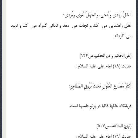
اَلعَقلُ يَهدى وَيُنجى، وَالجَهلُ يُغوى وَيُردى؛
عقل راهنمايى مى كند و نجات مى دهد و نادانى گمراه مى كند و نابود
مى گرداند.
(غررالحکم و دررالحکم،ص124)
حدیث (18) امام على عليه السلام :
اَکثَرُ مَصَارعِ‌ العُقُولِ تَحتَ بُرُوقِ المَطَامِعِ؛
قربانگاه عقلها غالبا در پرتو طمعها است.
(نهج البلاغه،ص507)
حدیث (19) امام على عليه السلام :