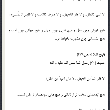
لا غِنَی کالعَقلِ، و لا فَقرَ کالجَهلِ، و لا میراثَ کالاَدَب و لا ظَهیرَ کالمُشاوَرَه؛
هیچ ثروتی چون عقل و هیچ فقری چون جهل و هیچ میراثی چون ادب و
هیچ پشتیبانی چون مشورت نخواهد بود.
(نهج البلاغه،ص478)
حدیث (20) رسول خدا صلی الله علیه و آله:
لا فقرَ اَشدُّ مِنَ الجَهلِ ، لا مالَ اَعودُ مِن العَقلِ؛
هیچ تهیدستی سخت تر از نادانی و هیچ مالی سودمندتر از عقل نیست.