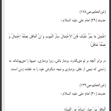
(غررالحكم،ص178)
حدیث (29) امام على عليه‏ السلام :
اِحْتَمِلْ ما يَمُرُّ عَلَيْكَ فَاِنَّ الاِْحْتِمالَ سِتْرُ الْعُيوبِ وَ اِنَّ الْعاقِلَ نِصْفُهُ اِحْتِمالٌ وَ
نِصْفُهُ تَغافُلٌ؛
در برابر آنچه بر تو مى‏گذرد، بردبار باش، زيرا بردبارى، عيب‏ها را مى‏پوشاند. به
راستى كه نيمى از عقل، بردبارى و نيمه ديگرش خود را به غفلت زدن است.
(غررالحكم،ص139)
حدیث (30) امام على عليه‏ السلام :
اَلْعاقِلُ مَنْ صانَ لِسانَهُ عَنِ الْغيبَةِ؛