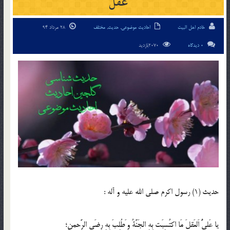
عقل
خادم اهل البیت
احادیث موضوعی
,
حدیث
,
مختلف
28 مرداد 94
0 دیدگاه
2070بازدید
حدیث (1) رسول اكرم صلى الله عليه و آله :
يا عَلىُّ اَلعَقلَ مَا اكتُسِبَت بِهِ الجَنَّةُ و َطُلِبَ بِهِ رِضَى الرَّحمنِ؛