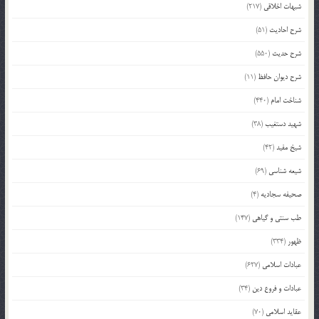
شبهات اخلاقی
(217)
شرح احادیث
(51)
شرح حدیث
(550)
شرح دیوان حافظ
(11)
شناخت امام
(440)
شهید دستغیب
(38)
شیخ مفید
(42)
شیعه شناسی
(69)
صحیفه سجادیه
(4)
طب سنتی و گیاهی
(147)
ظهور
(334)
عبادات اسلامی
(627)
عبادات و فروع دین
(34)
عقاید اسلامی
(70)