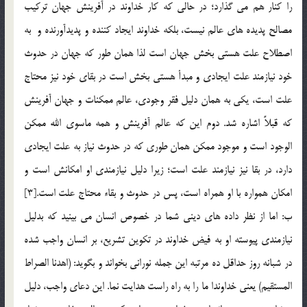
را كنار هم مي گذارد؛ در حالي كه كار خداوند در آفرينش جهان تركيب
مصالح پديده هاي عالم نيست، بلكه خداوند ايجاد كننده و پديدآورنده و به
اصطلاح علت هستي بخش جهان است لذا همان طور كه جهان در حدوث
خود نيازمند علت ايجادي و مبدأ هستي بخش است در بقاي خود نيز محتاج
علت است، يكي به همان دليل فقر وجودي، عالم ممكنات و جهان آفرينش
كه قبلاً اشاره شد. دوم اين كه عالم آفرينش و همه ماسوي الله ممكن
الوجود است و موجود ممكن همان طوري كه در حدوث نياز به علت ايجادي
دارد، در بقا نيز نيازمند علت است؛ زيرا دليل نيازمندي او امكانش است و
امكان همواره با او همراه است، پس در حدوث و بقاء محتاج علت است.[3]
ب: اما از نظر داده هاي ديني شما در خصوص انسان مي بينيد كه بدليل
نيازمندي پيوسته او به فيض خداوند در تكوين تشريع، بر انسان واجب شده
در شبانه روز حداقل ده مرتبه اين جمله نوراني بخواند و بگويد: (اهدنا الصراط
المستقيم) يعني خداوندا ما را به راه راست هدايت نما. اين دعاي واجب، دليل