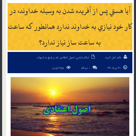
آيا هستي پس از آفريده شدن به وسيله خداوند، در
کار خود نيازي به خداوند ندارد همانطور که ساعت
به ساعت ساز نياز ندارد؟
خادم اهل البیت
اسلام شناسی
,
اصول اعتقادی
,
نقد و پاسخ به شبهات
31 مرداد 94
0 دیدگاه
1255بازدید