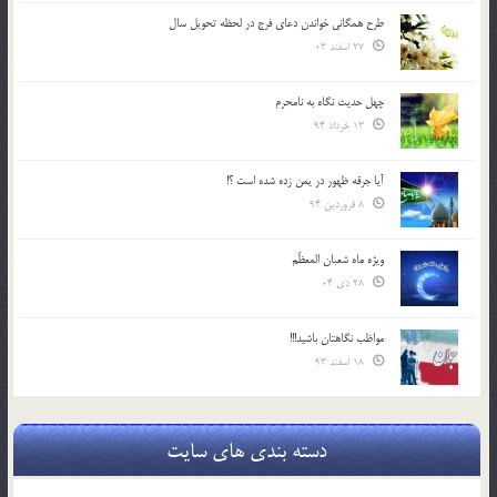
طرح همگانی خواندن دعای فرج در لحظه تحویل سال
27 اسفند 03
چهل حدیث نگاه به نامحرم
13 خرداد 94
آیا جرقه ظهور در یمن زده شده است ؟!
8 فروردین 94
ویژه ماه شعبان المعظّم
28 دی 04
مواظب نگاهتان باشید!!!
18 اسفند 93
دسته بندی های سایت