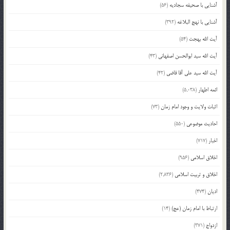
آشنایی با صحیفه سجادیه
(56)
آشنایی با نهج البلاغه
(392)
آیت الله بهجت
(54)
آیت الله سید ابوالحسن اصفهانی
(43)
آیت الله سید علی آقا قاضی
(42)
ائمه اطهار
(5,038)
اثبات ولایت و وجود امام زمان
(73)
احادیث موضوعی
(550)
اخبار
(717)
اخلاق اسلامی
(956)
اخلاق و تربیت اسلامی
(2,836)
ادیان
(474)
ارتباط با امام زمان (عج)
(14)
ازدواج
(371)