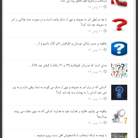
مستحب و مكروه هم تحقق پيدا مي كند؟
29 بهمن 96
با چه شرايطي امر به معروف و نهي از منکر واجب است، و در صورت عدم توانايي بر امر
به معروف چه بايد کرد؟
29 بهمن 96
چگونه بر مسير زندگي دوستان و اطرافيان تاثير گذار باشيم و از …
29 بهمن 96
مدتي است كه دو برادر كوچكترم (14 و 21 ساله) با گرفتن چند CD …
29 بهمن 96
كساني كه در برابر امر به معروف و نهي از منكر مي گويند به شما ربطي ندارد و به زور
نمي شود انسان را به بهشت برد، چه بايد كرد؟
28 بهمن 96
چگونه مي توانيم علاوه بر هدايت خود به هدايت كساني كه به سوي غفلت مي روند،
بپردازيم؟
28 بهمن 96
با توجه به اينكه اينجانب با دانشجويان اهل سنت روبرو مي‎شوم، …