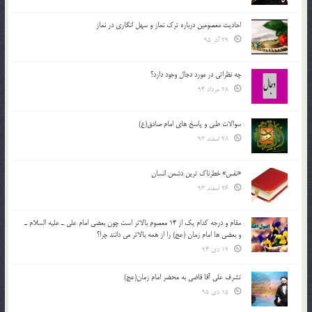
احادیث معصومین درباره ترک نماز و سهل انگاری در نماز
29 آذر 95
چه نظراتی در مورد دجال وجود دارد؟
28 مرداد 94
سوالات طبی و پاسخ های امام صادق(ع)
28 اسفند 93
«نفس» خطرناک ترین دشمن انسان
26 اسفند 93
مقام و درجه كدام يك از 14 معصوم بالاتر است چون بعضي امام علي ـ عليه السلام ـ
و بعضي ها امام زمان (عج) را از همه بالاتر مي دانند چرا؟
12 دی 94
تشرف علي آقا قاضي به محضر امام زمان(عج)
15 دی 95