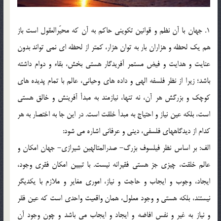
1. جهان با آن نظم و قوانين تكويني حاكم به آن كه محيّرالعقول است باز
هم يك لحظه و هزاران بار به توان هزار، كمتر از لحظه اي نمي تواند بدون
عنايت و هدايت و فيض مستمر آفريدگار هستي بخش، بقاء و دوام داشته
باشد؛ زيرا از نظر فلسفه الهي و داده هاي وحياني، عالم با تمام پديده هاي
كوچك و بزرگش هر آن، نه تنها، نيازمند به مبدأ آفرينش و خالق هستي
است، بلكه عين نياز و احتياج به مبدأ خلقت است. در اين جا به اختصار به هر
كدام از ديدگاههاي فلسفي، ديني و عرفاني اشاره مي شود:
الف: بر اساس نظر فيلسوف بزرگ- صدرالمتالهين شيرازي- جهان امكان و
عالم خلقت، چيزي جز هستي فقيرانه نيست. با تبيين امكان فقري وجود،
ايجاد، وجوب و ايجاب و حاجت و نياز، اموري مغاير و ملازم با يكديگر
نيستند، بلكه هستي و وجود معلول، همان واقعيت واحدي است كه عين فقر
و نياز به غير و نفس افاضه و ايجاد و ايجاب مي باشد و چون وجود آن