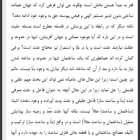
فقر به مبدأ هستي بخش است چگونه مي توان فرض كرد كه جهان همانند
ساعتي بدون تدبير مستمر الهي و فيض پيوسته حق به وجود خود ادامه دهد؟
نكته ديگر كه در رابطه با اين پرسش در فلسفه مطرح است مسئله عليت
است و در اين باره كه آيا موجود ممكن و جهان آفرينش، تنها در حدوث و
خلقت نيازمند علت است و يا در بقا و استمرار نيز محتاج علت است؟ برخي
گمان كرده اند همانطوري كه يك ساختمان تنها در حدوث و ساخته شدن
نياز به بنّا دارد و بعد از آن كه ساخته شد ديگر نيازي به وجود بنّا نيست، عالم
نيز چنين است؛ زيرا اين مثال هاي عاميانه نمي تواند اين بحث مهم عقلي و
فلسفي را حل نمايد زيرا در اين مثال آنچه به عنوان فاعل و علت معرفي
شده (بنّا و ساعت ساز) فاعل حقيقي و علت پديد آورنده و وجود دهنده اشياء
(ساختمان و ساعت) مثلاً نيست، بلكه آنها علت مُعِّد و زمينه ساز پيدايش
معلول (ساختمان و ساعت مثلاً) است و در واقع (بنّا و ساعت ساز) تركيب و
تأليف مصالح ساختماني و يا قطعه هاي فلزي ساعت را به عهده دارد و آنها