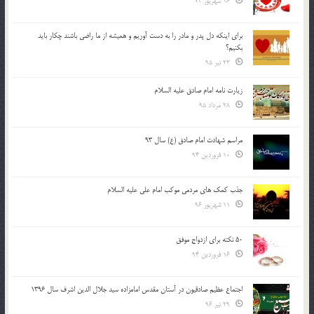
16 شهریور 04
براي اينكه دل پدر و مادر را به دست آوريم و هميشه از ما راضي باشند چكار بايد
بكنيم؟
23 تیر 95
زیارت نامه امام صادق علیه السلام
28 مرداد 95
مراسم شهادت امام صادق (ع) سال 93
10 فروردین 94
جذب کمک های مردمی موکب امام علی علیه السلام
11 شهریور 96
50 نکته برای ازدواج موفق
16 فروردین 94
اجتماع عظیم صادقیون در آستان مقدس امامزاده سید جلال الدین اشرف سال 1396
29 تیر 96