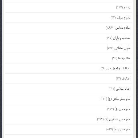
ازدواج
(117)
ازدواج موقت
(32)
اسلام شناسی
(2,661)
اصحاب و یاران
(37)
اصول اعتقادی
(777)
اطلاعیه ها
(26)
اعتقادات و اصول دین
(28)
اعتکاف
(43)
اعیاد اسلامی
(211)
امام جعفر صادق (ع)
(372)
امام حسن (ع)
(233)
امام حسن عسکری (ع)
(172)
امام حسین (ع)
(847)