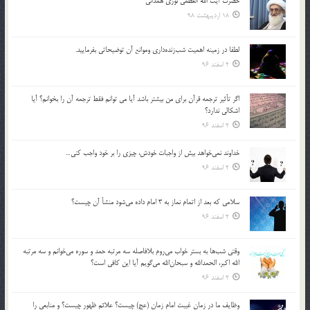
حضرت آیت الله العظمی نوری همدانی
18 اردیبهشت 98
لطفا در زمينه اهميت شب‌زنده‌داري وموانع آن توضيحاتي بفرماييد.
2 اسفند 96
اگر تأثير ترجمه قرآن براي من بيشتر باشد آيا مي توانم فقط ترجمه آن را بخوانم؟ آيا
اشكالي ندارد؟
2 اسفند 96
خداوند نمي‌خواهد بيش از واجبات خودش، چيزي را بر خود واجب كني…
2 اسفند 96
سلامي كه بعد از اتمام نماز به 3 امام داده مي‌شود منشأ آن چيست؟
2 اسفند 96
وقتي شب‌ها به بستر خواب مي‌روم بلافاصله سه مرتبه حمد و سوره مي‌خوانم و سه مرتبه
الله اكبر، الحمدالله و سبحان‌الله مي‌گويم آيا اين كافي است؟
2 اسفند 96
وظايف ما در زمان غيبت امام زمان (عج) چيست؟ علائم ظهور چيست؟ و منابعي را