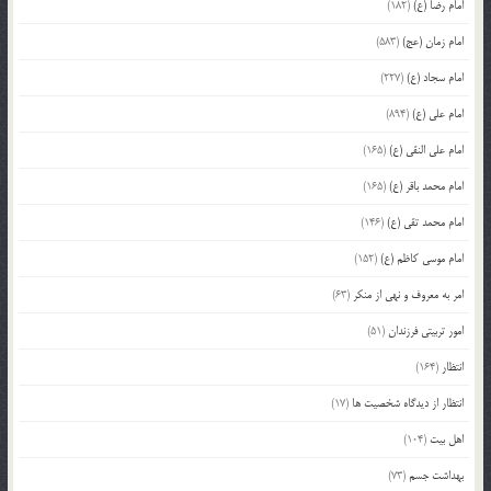
امام رضا (ع)
(182)
امام زمان (عج)
(583)
امام سجاد (ع)
(227)
امام علی (ع)
(894)
امام علی النقی (ع)
(165)
امام محمد باقر (ع)
(165)
امام محمد تقی (ع)
(146)
امام موسی کاظم (ع)
(152)
امر به معروف و نهی از منکر
(63)
امور تربیتی فرزندان
(51)
انتظار
(164)
انتظار از دیدگاه شخصیت ها
(17)
اهل بیت
(104)
بهداشت جسم
(73)