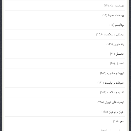
بهداشت روان
(26)
بهداشت محیط
(18)
بودائیسم
(15)
پزشکی و سلامت
(1,980)
پند خوبان
(129)
تحصیل
(62)
تحصیل
(65)
تربیت و مشاوره
(481)
تشرفات و توقیعات
(181)
تغذیه و سلامت
(156)
توصیه های تربیتی
(498)
جوان و نوجوان
(148)
حج
(118)
حجاب و عفاف
(333)