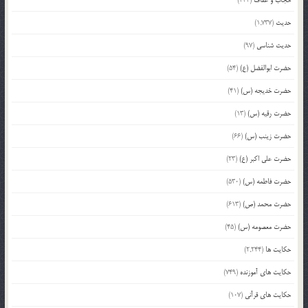
حدیث
(1,737)
حدیث شناسی
(97)
حضرت ابوالفضل (ع)
(54)
حضرت خدیجه (س)
(41)
حضرت رقیه (س)
(13)
حضرت زینب (س)
(66)
حضرت علی اکبر (ع)
(23)
حضرت فاطمه (س)
(530)
حضرت محمد (ص)
(613)
حضرت معصومه (س)
(45)
حکایت ها
(2,244)
حکایت های آموزنده
(749)
حکایت های قرآنی
(107)