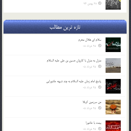
28 بهمن 96
تازه ترین مطالب
سلام ای هلال محرم
25 خرداد 05
منزل به منزل با کاروان حسین بن علی علیه السلام
25 خرداد 05
پاسخ امام زمان علیه السلام به چند شبهه عاشورایی
25 خرداد 05
من سرزمین کربلا
25 خرداد 05
بیعت با عاشورا
25 خرداد 05