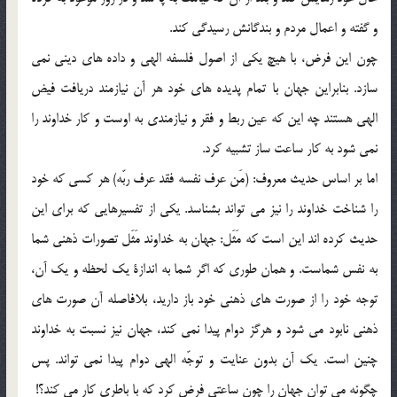
و گفته و اعمال مردم و بندگانش رسيدگي كند.
چون اين فرض، با هيچ يكي از اصول فلسفه الهي و داده هاي ديني نمي
سازد. بنابراين جهان با تمام پديده هاي خود هر آن نيازمند دريافت فيض
الهي هستند چه اين كه عين ربط و فقر و نيازمندي به اوست و كار خداوند را
نمي شود به كار ساعت ساز تشبيه كرد.
اما بر اساس حديث معروف: (مَن عرف نفسه فقد عرف ربّه) هر كسي كه خود
را شناخت خداوند را نيز مي تواند بشناسد. يكي از تفسيرهايي كه براي اين
حديث كرده اند اين است كه مَثَل: جهان به خداوند مَثَل تصورات ذهني شما
به نفس شماست. و همان طوري كه اگر شما به اندازة يك لحظه و يك آن،
توجه خود را از صورت هاي ذهني خود باز داريد، بلافاصله آن صورت هاي
ذهني نابود مي شود و هرگز دوام پيدا نمي کند، جهان نيز نسبت به خداوند
چنين است. يك آن بدون عنايت و توجّه الهي دوام پيدا نمي تواند. پس
چگونه مي توان جهان را چون ساعتي فرض كرد كه با باطري كار مي كند؟!