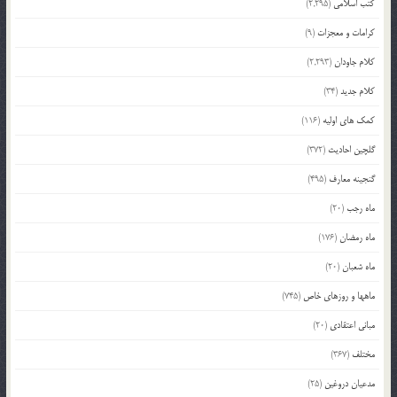
کتب اسلامی
(2,295)
کرامات و معجزات
(9)
کلام جاودان
(2,293)
کلام جدید
(34)
کمک های اولیه
(116)
گلچین احادیث
(372)
گنجینه معارف
(495)
ماه رجب
(20)
ماه رمضان
(176)
ماه شعبان
(20)
ماهها و روزهای خاص
(745)
مبانی اعتقادی
(20)
مختلف
(367)
مدعیان دروغین
(25)