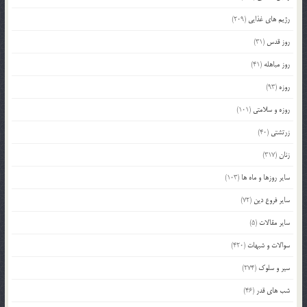
رژیم های غذایی
(209)
روز قدس
(31)
روز مباهله
(41)
روزه
(93)
روزه و سلامتی
(101)
زرتشتی
(40)
زنان
(317)
سایر روزها و ماه ها
(103)
سایر فروع دین
(72)
سایر مقالات
(5)
سوالات و شبهات
(420)
سیر و سلوک
(274)
شب های قدر
(46)