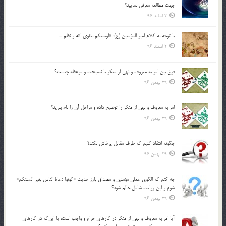
جهت مطالعه معرفي نماييد؟
2 اسفند 96
با توجه به كلام امير المؤمنين (ع): «اوصيكم بتقوي الله و نظم …
2 اسفند 96
فرق بين امر به معروف و نهي از منكر با نصيحت و موعظه چيست؟
29 بهمن 96
امر به معروف و نهي از منكر را توضيح داده و مراحل آن را نام ببريد؟
29 بهمن 96
چگونه انتقاد كنيم كه طرف مقابل پرخاش نكند؟
29 بهمن 96
چه كنم كه الگوي عملي مؤمنين و مصداق بارز حديث «كونوا دعاة الناس بغير السنتكم»
شوم و اين روايت شامل حالم شود؟
29 بهمن 96
آيا امر به معروف و نهي از منكر در كارهاي حرام و واجب است، يا اين‌كه در كارهاي