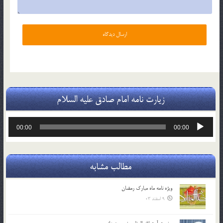
زیارت نامه امام صادق علیه السلام
پخش‌کننده
00:00
00:00
صوت
مطالب مشابه
ویژه نامه ماه مبارک رمضان
9 اسفند 03