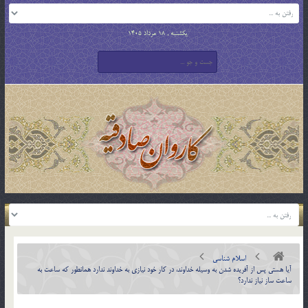
یکشنبه , 18 مرداد 1405
اسلام شناسی
آيا هستي پس از آفريده شدن به وسيله خداوند، در کار خود نيازي به خداوند ندارد همانطور که ساعت به
ساعت ساز نياز ندارد؟