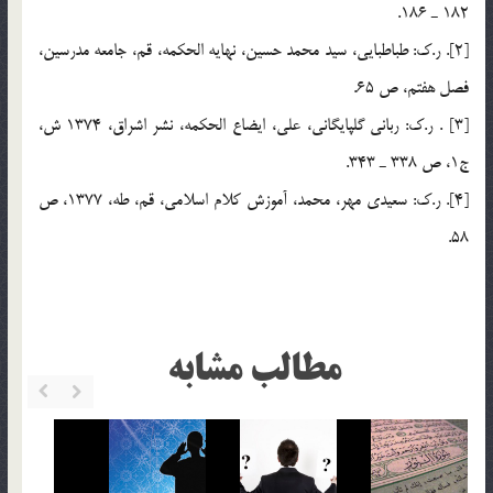
182 ـ 186.
[2]. ر.ک: طباطبايي، سيد محمد حسين، نهايه الحکمه، قم، جامعه مدرسين،
فصل هفتم، ص 65.
[3] . ر.ك: رباني گلپايگاني، علي، ايضاع الحكمه، ‌نشر اشراق، 1374 ش،
ج1، ص 338 ـ 343.
[4]. ر.ک: سعيدي مهر، محمد، آموزش کلام اسلامي، قم، طه، 1377، ص
58.
مطالب مشابه