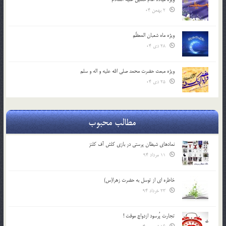
2 بهمن 04
ویژه ماه شعبان المعظّم
28 دی 04
ویژه مبعث حضرت محمد صلی الله علیه و اله و سلم
25 دی 04
مطالب محبوب
نمادهای شیطان پرستی در بازی کلش آف کلنز
11 مرداد 94
خاطره ای از توسل به حضرت زهرا(س)
23 خرداد 94
تجارت پُرسود ازدواج موقت !