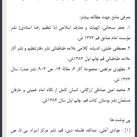
معرفي منابع جهت مطالعه بيشتر:
1. جعفر سبحاني، الهيات و معارف اسلامي (با تنظيم رضا استادي) نشر
مؤسسه امام صادق قم 1372 ش.
2. مصطفي خليلي، انديشه كلامي علامه طباطبائي نشر دفترتنظيم و نشر آثار
علامه طباطبائي قم چاپ اول 1382ش.
3. مطهري مرتضي، مجموعة آثار 6، مقالة 14، ص 903، نشر صدرا، سال
1373 ش.
4. محمد امين صادقي ارزگاني، انسان كامل از نگاه امام خميني و عارفان
مسلمان نشر بوستان كتاب قم، چاپ اول سال 1382ش.
پي نوشت ها:
[1] . جوادي آملي، عبدالله، فلسفه دين، قم، نشر مركز اسراء، بي تا، ص