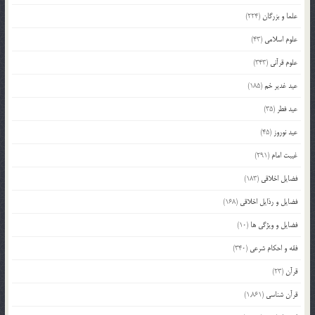
علما و بزرگان
(224)
علوم اسلامی
(43)
علوم قرآنی
(343)
عید غدیر خم
(185)
عید فطر
(35)
عید نوروز
(45)
غیبت امام
(291)
فضایل اخلاقی
(183)
فضایل و رذایل اخلاقی
(168)
فضایل و ویژگی ها
(10)
فقه و احکام شرعی
(340)
قرآن
(23)
قرآن شناسی
(1,861)