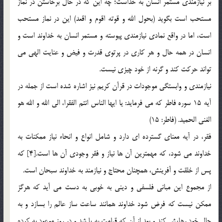
بر نيازمندي مستمر انسان به خداست؛ چه اين كه در حال برخاستن در نماز
مستحب است بگويد (بحول الله و قوته اقوم و اقعد) اين در نماز مستحب
است، اما در واقع نمادي نيازمندي پيوسته و مستمر انسان به خداوند است و
انسان در همه حال و هر كاري در پرتوي قدرت و فيض و عنايت الهي مي
تواند حركت كند و گرنه از خود چيزي نيست.
نيازمندي و وابستگي موجودات در قرآن کريم نيز اشاره شده است از جمله در
آيه 15 سوره فاطر که مي فرمايد: يا ايها الناس انتم الفقرا، الي الله و الله هو
الغني الحميد. (فاطر: 15)
فقر، در آيه معناي گسترده اي دارد و شامل انواع و انحاء نياز ممکنات به
خداوند مي شود، که مهمترين آن ها نياز و فقر وجودي آن ها است.[4] که
پس از خلقت و آفرينش، همچنان محتاج و نيازمند به خداوند سبحان است.
از مجموع اين مباني فلسفي و ديني به خوبي به دست مي آيد كه هرگز
ممكن نيست كه فرض شود خداوند همانند ساعت ساز عالم را بسازد و به
حال خود رهايش كند و بعد از آن كه قيامت به پا شد و در روز موعود به كرده