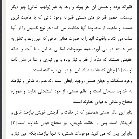
فقيرانه بوده و هستي آن جز پيوند و ربط به غير (واجب تعالي) چيز ديگر
نيست… حضور فقر در متن هستي فقيرانه وجود ذاتي كه با ماهيت قرين
هستند و ماهيت از محدودة آنها حكايت مي كند؛ هر نوع نفسيتي را از آنها
سلب مي كند و واقعيت آنها را به صورت معاني حرفي كه عين ربط و تعلق به
غير هستند در مي آورد، همه موجودات امكاني به اين مبنا آيت و نشانه
حقيقتي هستند كه منزّه از فقر و نياز بوده و بي نيازي و غنا در متن ذات
اوست.[1] چنان که علامه طباطبايي نيز در اين باره گفته است:
وجود ممکنات و جهان هستي، وجود رابطي است ،که همواره متکي و نيازمند
به خداوند سبحان است و عالم هستي، از خود استقلالي ندارند و همواره
محتاج و متکي به فيض خداوند است.
بنابر اين عالم هستي همانطور که در خلقت و آفرينش خويش نيازمند خالق و
آفريدگار است پس از خلقت خويش، نيز محتاج فيض خداوند است.[2]
بنابراين بيان كه مي گويد: موجودات هستي، نه تنها نيازمند، بلكه عين نياز و