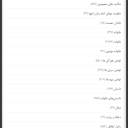
حکایت های معصومین
(838)
حکومت جهانی امام زمان (عج)
(24)
خاندان عصمت
(15)
خانواده
(227)
خانواده
(2,682)
خانواده مهدوی
(22)
خواص خوراکی ها
(550)
خواص سبزی ها
(228)
خواص میوه ها
(308)
داستان
(146)
دانستنی‌های خانواده
(357)
دجال
(29)
دعاها و زیارت
(19)
رذایل اخلاقی
(252)