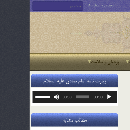
پنجشنبه , 15 مرداد 1405
پزشکی و سلامت
زیارت نامه امام صادق علیه السلام
پخش‌کننده
برای
00:00
00:00
صوت
افزایش
یا
کاهش
صدا
مطالب مشابه
از
کلیدهای