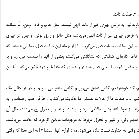
اوند نياز به فرض چيزي غير از ذات الهي نيست، مثل عالم و قادر بودن. امّا صفات
ياز به فرض چيزي غير از ذات الهي مي‌باشد، مثل خالق و رازق بودن. و چون هر چيزي
كه غير از ذات الهي فرض شود، فعل الهي محسوب مي‌شود، لذا به اين صفات، صفات فعل مي‌گويند.[1] از جمله اين صفات فعل، صفاتي هستند كه
خاطر كارهاي متفاوتي كه بندگانش مي‌كنند، بعضي از آنها را دوست مي‌دارد و بر
عضي نقمت را. يعني فعل بنده در رابطه‌اي كه خدا با او دارد تأثير مي‌كند. آيا اين
ريم، گاه خوشنوديم، گاهي عشق مي‌ورزيم، گاهي متنفر مي شويم، و در هر حالي يك
خشم آلود. صفات ما از حالات نفساني ما حكايت مي‌كند و از طرفي همين صفات را به
نيز نعوذ بالله چنين حالاتي دارد و در ذات او تغيير و تحول رخ مي‌دهد، حال آن
قديم ازلي، و تغيير و تحول مربوط به موجودات ممكن الوجود كه حادث مي‌باشند،
است.[2] پس اين صفات در خداوند به چه معنا است؟ اين صفات وقتي به خداوند نسبت داده مي‌شود، مراد لوازم آنها است.[3] به اين معنا كه وقتي