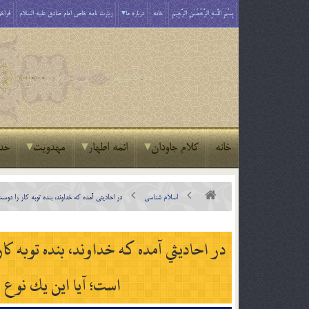
بِسْمِ اللَّـهِ الرَّحْمَـٰنِ الرَّحِيمِ
خانه
درباره ما
زیارت نامه خاص امام صادق علیه السلام
فراخو
خانه
کلام جاودان
ائمه اطهار
مهدویت
حد
اسلام شناسی
در احاديثي آمده كه خداوند، بنده توبه كار را دو
در احاديثي آمده كه خداوند، بنده توبه كا
است؛ آيا اين يك نوع 