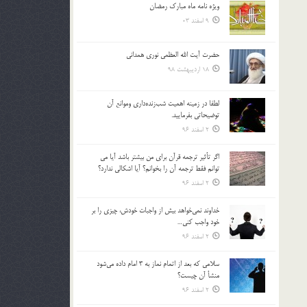
ویژه نامه ماه مبارک رمضان
بالا
9 اسفند 03
و
پایین
استفاده
حضرت آیت الله العظمی نوری همدانی
کنید.
18 اردیبهشت 98
لطفا در زمينه اهميت شب‌زنده‌داري وموانع آن
توضيحاتي بفرماييد.
2 اسفند 96
اگر تأثير ترجمه قرآن براي من بيشتر باشد آيا مي
توانم فقط ترجمه آن را بخوانم؟ آيا اشكالي ندارد؟
2 اسفند 96
خداوند نمي‌خواهد بيش از واجبات خودش، چيزي را بر
خود واجب كني…
2 اسفند 96
سلامي كه بعد از اتمام نماز به 3 امام داده مي‌شود
منشأ آن چيست؟
2 اسفند 96