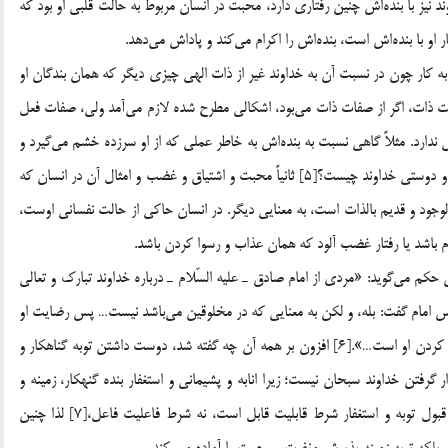
نيز با بنده‌اش چنين رفتاري دارد، محبت در انسان مربوط به حالت قلبي او بود كه
و با بنده‌اش است، بنده‌اش را اكرام مي‌كند و پاداش مي‌دهد.
به كار چون در نسبت آن به خداوند غير از ذات الهي چيزي ديگر كه همان بندگان او
 ذات، اگر از صفات ذات مي‌بود، اشكالي مطرح شده لازم مي‌آمد ولي، صفات فعل
 آن تغيير و تحول اشكالي ندارد. مثلاً گاهي نسبت به بنده‌اش به خاطر عملي كه از او سرزده خشم مي‌گيرد و
گاه او را دوست مي‌دارد، البته توضيح مي‌دهيم كه مراد از خشم و دوستي خداوند چيست؟[5] ثانياً محبت و اشتياق و غضب و امثال آن در انسان كه
ود و قديم بالذات است، به معنايي ديگر. در انسان حاكي از حالت نفساني اوست،
م باشد يا رفتار غضب آلود كه همان عذاب و رسوا كردن باشد.
حكم مي‌گويد: «مردي از امام صادق ـ عليه السّلام ـ درباره خداوند تبارك و تعالي
س امام گفت: بله، و لكن به معنايي كه در مخلوقين مي‌باشد نيست… پس رضايت او
همان پاداش دادن اوست و ناخوشنودي و سخط او همان عقاب كردن او است…».[6] افزون بر همه آن چه گفته شد، دوست داشتن توبه گناهکار و
گرفتن خداوند سبحان نيست؛ زيرا انابه و پشيماني و استغفار بنده گنهکار، زمينه و
موجب آمادگي براي پذيرش رحمت الهي مي شود، و در واقع قبول توبه و استغفار شرط قابليت قابل است، نه شرط فاعليت فاعل،[7] لذا چنين
 بلکه توبه زمينه پذيرش مغفرت و رحمت را آماده مي کند.