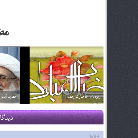
مط
اگر تأثير ترجمه قرآن براي من بيشتر باشد آيا مي توانم
خداوند نمي‌
فقط ترجمه آن را بخوانم؟ آيا اشكالي ندارد؟
2 اسفند 96
2 اسفند 96
دیدگا