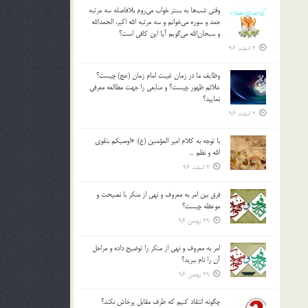
وقتي شب‌ها به بستر خواب مي‌روم بلافاصله سه مرتبه
حمد و سوره مي‌خوانم و سه مرتبه الله اكبر، الحمدالله
و سبحان‌الله مي‌گويم آيا اين كافي است؟
2 اسفند 96
وظايف ما در زمان غيبت امام زمان (عج) چيست؟
علائم ظهور چيست؟ و منابعي را جهت مطالعه معرفي
نماييد؟
2 اسفند 96
با توجه به كلام امير المؤمنين (ع): «اوصيكم بتقوي
الله و نظم …
2 اسفند 96
فرق بين امر به معروف و نهي از منكر با نصيحت و
موعظه چيست؟
29 بهمن 96
امر به معروف و نهي از منكر را توضيح داده و مراحل
آن را نام ببريد؟
29 بهمن 96
چگونه انتقاد كنيم كه طرف مقابل پرخاش نكند؟