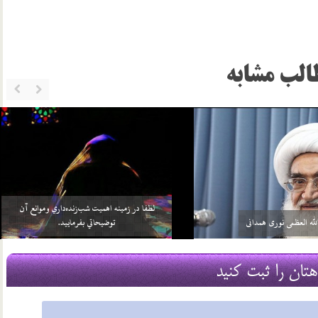
الب مشابه
خواهد بيش از واجبات خودش، چيزي را
سلامي كه بعد از اتمام نماز به 3 امام داده مي‌شود منشأ
بر خود واجب كني…
آن چيست؟
2 اسفند 96
هتان را ثبت کنید