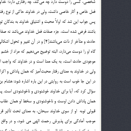
شخصي، كسي را دوست دارد چه مي‌كند، چه رفتاري دارد؛ خداوند 
فعل خاص و آثار خاصي داشت، ولي در خداوند حاكي از نوع رفتار ا
پس جواب اين شد كه اولاً محبت و اشتياق خداوند به بندگان تو
باشند فرض شده است، جزء صفات فعل خداوند مي‌باشد نه صفات
حادث و متأخر از ذات مي‌باشند[4] و در
موجودي حادث است، به يك معنا است و در خداوند كه واجب الوج
ولي در خداوند به معناي رفتار محبت‌آميز كه همان پاداش و اكرا
در اين جا خوب است به روايتي در اين باره اشاره شود: هشام بن 
سؤال كرد كه، آيا براي خداوند خوشنودي و ناخوشنودي است. پ
قبولي توبه او از سوي خداوند سبحان، به معناي تحت تأثير قرار 
نيست که توبه موجب انفعال و تغيير در ذات خداوند سبحان گردد،