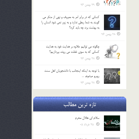
29 بهمن 96
كساني كه در برابر امر به معروف و نهي از منكر مي
گويند به شما ربطي ندارد و به زور نمي شود انسان را
به بهشت برد، چه بايد كرد؟
28 بهمن 96
چگونه مي توانيم علاوه بر هدايت خود به هدايت
كساني كه به سوي غفلت مي روند، بپردازيم؟
28 بهمن 96
با توجه به اينكه اينجانب با دانشجويان اهل سنت
روبرو مي‎شوم، …
28 بهمن 96
تازه ترین مطالب
سلام ای هلال محرم
25 خرداد 05