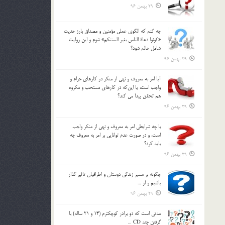
29 بهمن 96
چه كنم كه الگوي عملي مؤمنين و مصداق بارز حديث
«كونوا دعاة الناس بغير السنتكم» شوم و اين روايت
شامل حالم شود؟
29 بهمن 96
آيا امر به معروف و نهي از منكر در كارهاي حرام و
واجب است، يا اين‌كه در كارهاي مستحب و مكروه
هم تحقق پيدا مي كند؟
29 بهمن 96
با چه شرايطي امر به معروف و نهي از منکر واجب
است، و در صورت عدم توانايي بر امر به معروف چه
بايد کرد؟
29 بهمن 96
چگونه بر مسير زندگي دوستان و اطرافيان تاثير گذار
باشيم و از …
29 بهمن 96
مدتي است كه دو برادر كوچكترم (14 و 21 ساله) با
گرفتن چند CD …