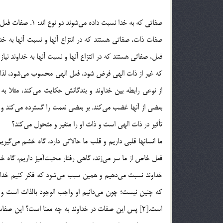
صفاتي كه به خدا نسبت داده مي‌شوند دو نوع اند: 1. صفات فعل؛ 2. صفات ذات.
صفات ذات، صفاتي هستند كه در انتزاع آنها و نسبت آنها به خد
فعل، صفاتي هستند كه در انتزاع آنها و نسبت آنها به خداوند ن
از نوعي رابطه بين خداوند و بندگانش حكايت مي‌كند، مثلا به 
بعضي از آنها غضب مي‌كند. بر بعضي نعمت را گسترده مي‌كند و بر ب
تأثير در ذات الهي است و ذات او را متغير و متحول مي‌كند؟
ما انسانها قلبي داريم و قلب ما حالاتي دارد، گاه خشم مي‌گي
فعل خاص از ما سر مي‌زند، گاهي رفتار محبت‌آميز داريم، گاه 
خداوند نسبت مي‌دهيم و همين سبب مي‌شود كه فكر كنيم خداوند 
كه چنين نيست؛ چون مي‌دانيم او واجب الوجود بالذات است و 