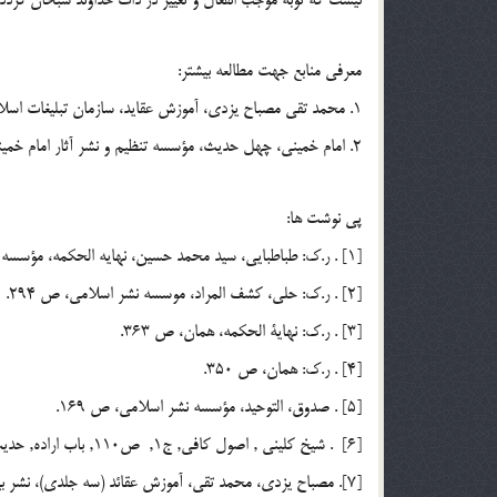
معرفي منابع جهت مطالعه بيشتر:
1. محمد تقي مصباح يزدي، آموزش عقايد، سازمان تبليغات اسلامي، چ 1، 1365، ص 104 تا 106.
2. امام خميني، چهل حديث، مؤسسه تنظيم و نشر آثار امام خميني، چ 1، 1371، ص 463 و 464.
پي نوشت ها:
[1] . ر.ك: طباطبايي، سيد محمد حسين، نهايه الحكمه، مؤسسه نشر اسلامي، چاپ شانزدهم، 1422، ص 346.
[2] . ر.ك: حلي، كشف المراد، موسسه نشر اسلامي، ص 294.
[3] . ر.ك: نهاية الحكمه، همان، ص 363.
[4] . ر.ك: همان، ص 350.
[5] . صدوق، التوحيد، مؤسسه نشر اسلامي، ص 169.
[6] . شيخ کليني , اصول کافي, ج1, ص110, باب اراده, حديث 6.
[7]. مصباح يزدي، محمد تقي، آموزش عقائد (سه جلدي)، نشر بين الملل، ص 491 – 492.