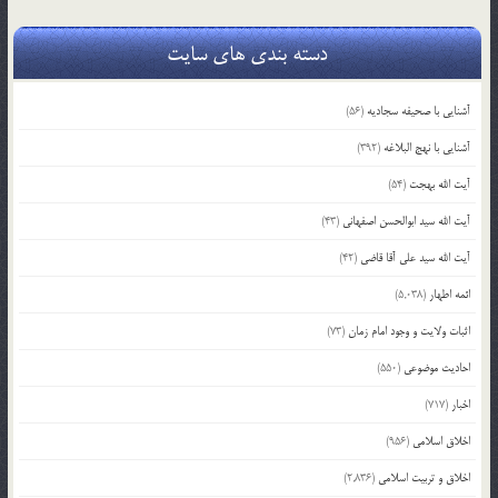
دسته بندی های سایت
آشنایی با صحیفه سجادیه
(56)
آشنایی با نهج البلاغه
(392)
آیت الله بهجت
(54)
آیت الله سید ابوالحسن اصفهانی
(43)
آیت الله سید علی آقا قاضی
(42)
ائمه اطهار
(5,038)
اثبات ولایت و وجود امام زمان
(73)
احادیث موضوعی
(550)
اخبار
(717)
اخلاق اسلامی
(956)
اخلاق و تربیت اسلامی
(2,836)