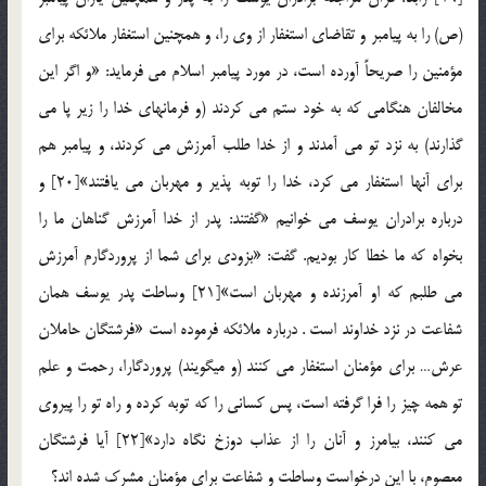
(ص) را به پيامبر و تقاضاي استغفار از وي را، و همچنين استغفار ملائكه براي
مؤمنين را صريحاً آورده است، در مورد پيامبر اسلام مي فرمايد: «و اگر اين
مخالفان هنگامي كه به خود ستم مي كردند (و فرمانهاي خدا را زير پا مي
گذارند) به نزد تو مي آمدند و از خدا طلب آمرزش مي كردند، و پيامبر هم
براي آنها استغفار مي كرد، خدا را توبه پذير و مهربان مي يافتند»[20] و
درباره برادران يوسف مي خوانيم «گفتند: پدر از خدا آمرزش گناهان ما را
بخواه كه ما خطا كار بوديم. گفت: «بزودي براي شما از پروردگارم آمرزش
مي طلبم كه او آمرزنده و مهربان است»[21] وساطت پدر يوسف همان
شفاعت در نزد خداوند است . درباره ملائكه فرموده است «فرشتگان حاملان
عرش… براي مؤمنان استغفار مي كنند (و ميگويند) پروردگارا، رحمت و علم
تو همه چيز را فرا گرفته است، پس كساني را كه توبه كرده و راه تو را پيروي
مي كنند، بيامرز و آنان را از عذاب دوزخ نگاه دارد»[22] آيا فرشتگان
معصوم، با اين درخواست وساطت و شفاعت براي مؤمنان مشرك شده اند؟