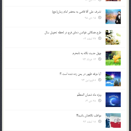
12 دی 94
تشرف علي آقا قاضي به محضر امام زمان(عج)
15 دی 95
طرح همگانی خواندن دعای فرج در لحظه تحویل سال
27 اسفند 03
چهل حدیث نگاه به نامحرم
13 خرداد 94
آیا جرقه ظهور در یمن زده شده است ؟!
8 فروردین 94
ویژه ماه شعبان المعظّم
28 دی 04
مواظب نگاهتان باشید!!!
18 اسفند 93