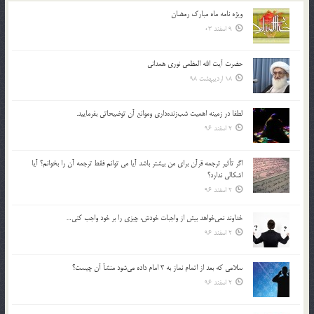
ویژه نامه ماه مبارک رمضان
9 اسفند 03
حضرت آیت الله العظمی نوری همدانی
18 اردیبهشت 98
لطفا در زمينه اهميت شب‌زنده‌داري وموانع آن توضيحاتي بفرماييد.
2 اسفند 96
اگر تأثير ترجمه قرآن براي من بيشتر باشد آيا مي توانم فقط ترجمه آن را بخوانم؟ آيا
اشكالي ندارد؟
2 اسفند 96
خداوند نمي‌خواهد بيش از واجبات خودش، چيزي را بر خود واجب كني…
2 اسفند 96
سلامي كه بعد از اتمام نماز به 3 امام داده مي‌شود منشأ آن چيست؟
2 اسفند 96