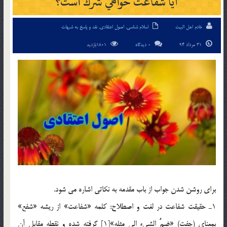
آيا شفاعت خواهي شرك است؟
خادم اهل البیت
اسلام شناسی
,
اصول اعتقادی
,
نقد و پاسخ به شبهات
31 مرداد 94
0 دیدگاه
1801بازدید
براي روشن شدن جواب از باب مقدمه به نكاتي اشاره مي شود.
1ـ حقيقت شفاعت در لغت و اصطلاح: كلمه «شفاعت» از ريشه «شفع»
بمعناي (جفت) «ضمُّ الشيء الي مثله»[1] گرفته شده و نقطه مقابل آن