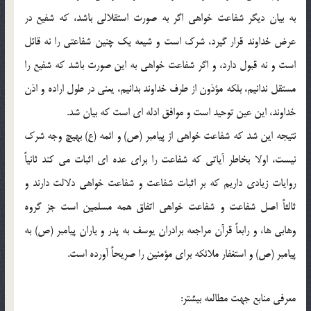
به بيان ديگر شفاعت خواهي اگر به صورت استقلالي باشد، كه شفيع در
عرض خداوند قرار گيرد، شرك است و شيعه يك چنين شفاعتي را نه قائل
است و نه قبول دارد، و اگر شفاعت خواهي به اين صورت باشد كه شفيع را
مستقل ندانيم، بلكه مؤذون از طرف خداوند بدانيم، يعني در طول اراده و اذن
خداوند، اين عين توحيد است و موافق ادله اي است كه بيان شد.
نتيجه اين شد كه شفاعت خواهي از پيامبر (ص) و ائمه (ع) بهيچ وجه شرك
نيست، اولا بخاطر آياتي كه شفاعت را براي عده اي اثبات مي كند ثانياً
روايات زيادي داريم كه بر اثبات شفاعت و شفاعت خواهي دلالت دارند و
ثالثاً اصل شفاعت و شفاعت خواهي اتفاق همه مسلمين است جز گروه
وهابي ها، و رابعاً قرآن مراجعه برادران يوسف به پدر و ياران پيامبر (ص) به
پيامبر (ص) و استغفار ملائكه براي مؤمنين را صريحاً آورده است.
معرفي منابع جهت مطالعه بيشتر: