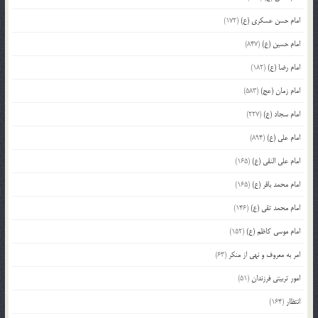
امام حسن عسکری (ع)
(172)
امام حسین (ع)
(847)
امام رضا (ع)
(182)
امام زمان (عج)
(583)
امام سجاد (ع)
(227)
امام علی (ع)
(894)
امام علی النقی (ع)
(165)
امام محمد باقر (ع)
(165)
امام محمد تقی (ع)
(146)
امام موسی کاظم (ع)
(152)
امر به معروف و نهی از منکر
(63)
امور تربیتی فرزندان
(51)
انتظار
(164)