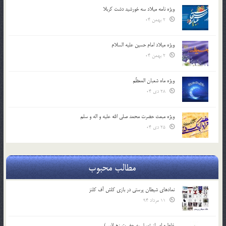
ویژه نامه میلاد سه خورشید دشت کربلا
2 بهمن 04
ویژه میلاد امام حسین علیه السلام
2 بهمن 04
ویژه ماه شعبان المعظّم
28 دی 04
ویژه مبعث حضرت محمد صلی الله علیه و اله و سلم
25 دی 04
مطالب محبوب
نمادهای شیطان پرستی در بازی کلش آف کلنز
11 مرداد 94
خاطره ای از توسل به حضرت زهرا(س)