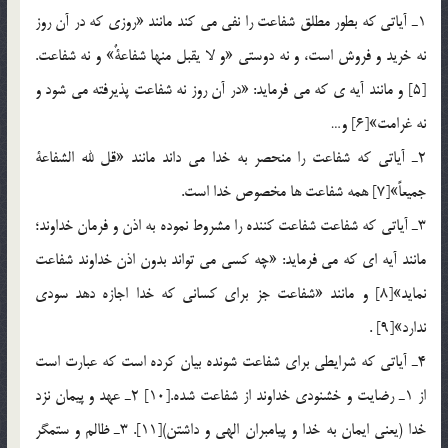
1ـ آياتي كه بطور مطلق شفاعت را نفي مي كند مانند «روزي كه در آن روز
نه خريد و فروش است، و نه دوستي «و لا يقبل منها شفاعةٌ» و نه شفاعت.
[5] و مانند آيه ي كه مي فرمايد: «در آن روز نه شفاعت پذيرفته مي شود و
نه غرامت»[6] و…
2ـ آياتي كه شفاعت را منحصر به خدا مي داند مانند «قل لله الشفاعة
جميعاً»[7] همه شفاعت ها مخصوص خدا است.
3ـ آياتي كه شفاعت شفاعت كننده را مشروط نموده به اذن و فرمان خداوند؛
مانند آيه اي كه مي فرمايد: «چه كسي مي تواند بدون اذن خداوند شفاعت
نمايد»[8] و مانند «شفاعت جز براي كساني كه خدا اجازه دهد سودي
ندارد»[9] .
4ـ آياتي كه شرايطي براي شفاعت شونده بيان كرده است كه عبارت است
از 1ـ رضايت و خشنودي خداوند از شفاعت شده.[10] 2ـ عهد و پيمان نزد
خدا (يعني ايمان به خدا و پيامبران الهي و داشتن)[11]. 3ـ ظالم و ستمگر