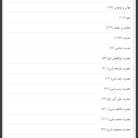
جوان و نوجوان
(148)
حج
(118)
حجاب و عفاف
(333)
حدیث
(1,737)
حدیث شناسی
(97)
حضرت ابوالفضل (ع)
(54)
حضرت خدیجه (س)
(41)
حضرت رقیه (س)
(13)
حضرت زینب (س)
(66)
حضرت علی اکبر (ع)
(23)
حضرت فاطمه (س)
(530)
حضرت محمد (ص)
(613)
حضرت معصومه (س)
(45)