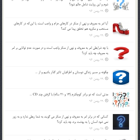
شوم و اين روايت شامل حالم شود؟
29 بهمن 96
آيا امر به معروف و نهي از منكر در كارهاي حرام و واجب است، يا اين‌كه در كارهاي
مستحب و مكروه هم تحقق پيدا مي كند؟
29 بهمن 96
با چه شرايطي امر به معروف و نهي از منکر واجب است، و در صورت عدم توانايي بر امر
به معروف چه بايد کرد؟
29 بهمن 96
چگونه بر مسير زندگي دوستان و اطرافيان تاثير گذار باشيم و از …
29 بهمن 96
مدتي است كه دو برادر كوچكترم (14 و 21 ساله) با گرفتن چند CD …
29 بهمن 96
كساني كه در برابر امر به معروف و نهي از منكر مي گويند به شما ربطي ندارد و به زور
نمي شود انسان را به بهشت برد، چه بايد كرد؟
28 بهمن 96