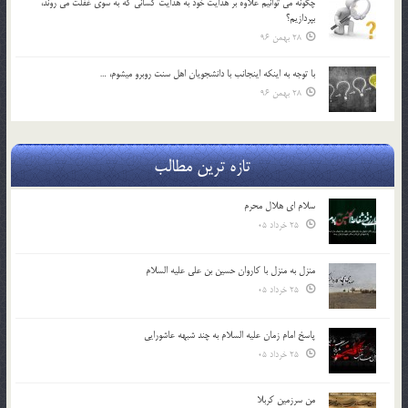
چگونه مي توانيم علاوه بر هدايت خود به هدايت كساني كه به سوي غفلت مي روند،
بپردازيم؟
28 بهمن 96
با توجه به اينكه اينجانب با دانشجويان اهل سنت روبرو مي‎شوم، …
28 بهمن 96
تازه ترین مطالب
سلام ای هلال محرم
25 خرداد 05
منزل به منزل با کاروان حسین بن علی علیه السلام
25 خرداد 05
پاسخ امام زمان علیه السلام به چند شبهه عاشورایی
25 خرداد 05
من سرزمین کربلا