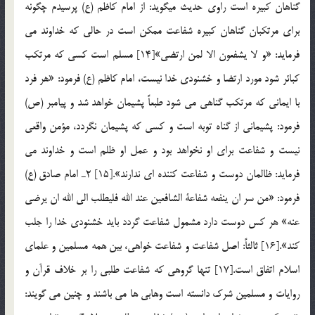
گناهان كبيره است راوي حديث ميگويد: از امام كاظم (ع) پرسيدم چگونه
براي مرتكبان گناهان كبيره شفاعت ممكن است در حالي كه خداوند مي
فرمايد: «و لا يشفعون الا لمن ارتضي»[14] مسلم است كسي كه مرتكب
كبائر شود مورد ارتضا و خشنودي خدا نيست، امام كاظم (ع) فرمود: «هر فرد
با ايماني كه مرتكب گناهي مي شود طبعاً پشيمان خواهد شد و پيامبر (ص)
فرمود: پشيماني از گناه توبه است و كسي كه پشيمان نگردد، مؤمن واقعي
نيست و شفاعت براي او نخواهد بود و عمل او ظلم است و خداوند مي
فرمايد: ظالمان دوست و شفاعت كننده اي ندارند».[15] 2ـ امام صادق (ع)
فرمود: «من سر ان ينفعه شفاعة الشافعين عند الله فليطلب الي الله ان يرضي
عنه» هر كس دوست دارد مشمول شفاعت گردد بايد خشنودي خدا را جلب
كند».[16] ثالثاً: اصل شفاعت و شفاعت خواهي، بين همه مسلمين و علماي
اسلام اتفاق است.[17] تنها گروهي كه شفاعت طلبي را بر خلاف قرآن و
روايات و مسلمين شرك دانسته است وهابي ها مي باشند و چنين مي گويند: