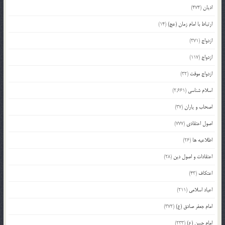
ادیان
(474)
ارتباط با امام زمان (عج)
(14)
ازدواج
(371)
ازدواج
(117)
ازدواج موقت
(32)
اسلام شناسی
(2,661)
اصحاب و یاران
(37)
اصول اعتقادی
(777)
اطلاعیه ها
(26)
اعتقادات و اصول دین
(28)
اعتکاف
(43)
اعیاد اسلامی
(211)
امام جعفر صادق (ع)
(372)
امام حسن (ع)
(233)