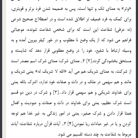
«وتر» به معناي تك و تنها است، پس به ضميمه شدن فرد برتر و قويتري،
براي كمك به فرد ضعيف تر اطلاق شده است و در اصطلاح صحيح شرعي
(نه عرفي) شفاعت اين است كه برای شخص شفاعت شونده، موجباتي
فراهم مي شود كه از يك وضع نا مطلوب و در خور كيفر بيرون آمده و به
وسيله ارتباط با شفيع، خود را در وضع مطلوبي قرار دهد كه شايسته و
مستحق بخشودگي گردد.[2] 2ـ معناي شرك: معناي شرك اسم مصدر است
از شركت، به معناي شريك هم مي آيد «الله لا شريك له» يعني شريك و
مانند و هم سهمي در ملك و در ذات و صفات خود ندارد، اشرك بالله يعني
براي خداوند شريكي و هم سهمي قرار داد…[3] و شرك در دين دو قسم
است شرك عظيم، يعني براي خداوند در ذات و صفات و عبوديت و افعال
همتا قرار دادن و شرك صغير، يعني در امور زندگي به غير خدا هم توجه
كردن و يا در غير عبادات ريا نمودن.[4] 3ـ آيات قرآن درباره شفاعت: آيات
مربوط به شفاعت به چند دسته تقسيم مي شود.