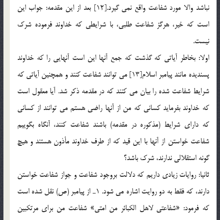
نباشد والا مورد شفاعت واقع نمي گيرد.[12] بعد از اين مقدمه: جواب اين
است كه خير، هرگز شفاعت طلبي، با شرايطي كه خداوند فرموده شرك
نيست.
اولا: بخاطر آياتي كه گذشت كه جمع آنها اين است آنهايي را كه خداوند
پسنديده مانند پيامبر اسلام[13] مي توانند شفاعت كنند و همچنين آياتي كه
شرايط شفاعت شده را بيان مي كنند كه در مقدمه ذكر شد. آيا معقول است
كه خداوند بفرمايد كساني كه من از آنها راضي هستم مي توانند از كساني
كه داراي شرايط (مذكوره در مقدمه) باشند شفاعت كنند، آنگاه بگوييم
شفاعت خواستن از آنها با اين قيد كه از طرف خداوند مأذون هستند و هيچ
گونه استقلالي ندارند، شرك باشد؟
ثانيا: روايات زيادي داريم كه دلالت بروجود شفاعت و جواز شفاعت خواستن
دارند، كه فقط به دو روايت اشاره مي شود. 1ـ از پيامبر (ص) نقل شده است
كه فرمود: «شفاعتي لاهل الكبائر من امتي» شفاعت من براي مرتكبين