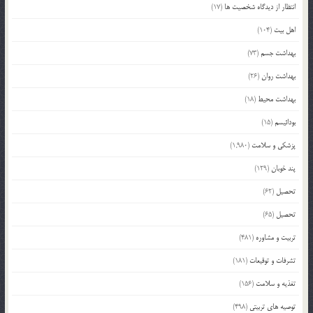
انتظار از دیدگاه شخصیت ها
(17)
اهل بیت
(104)
بهداشت جسم
(73)
بهداشت روان
(26)
بهداشت محیط
(18)
بودائیسم
(15)
پزشکی و سلامت
(1,980)
پند خوبان
(129)
تحصیل
(62)
تحصیل
(65)
تربیت و مشاوره
(481)
تشرفات و توقیعات
(181)
تغذیه و سلامت
(156)
توصیه های تربیتی
(498)