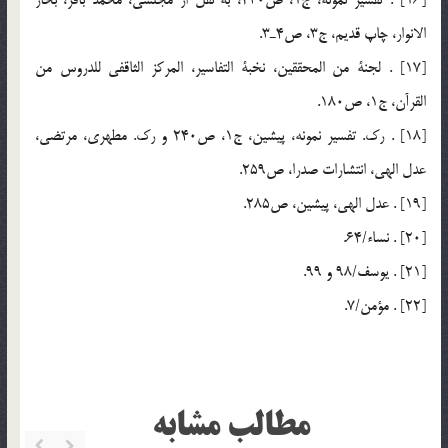
[16] . تفسير نمونه، ج1، ص230، به نقل از مجلسي، محمد باقر، بحار
الانوار، چاپ قديم، ج3، ص4ـ3.
[17] . لجنة من المحققين، نخبة التفاسير، المركز الثاقفي للدروس من
القرآن، ج1، ص180.
[18] . رك. تفسير نمونه، پيشين، ج1، ص240 و رك. مطهري، مرتضي،
عدل الهي، انتشارات صدرا، ص259.
[19] . عدل الهي، پيشين، ص285.
[20] . نساء/64.
[21] . يوسف/98 و 99.
[22] . مؤمن/7.
مطالب مشابه