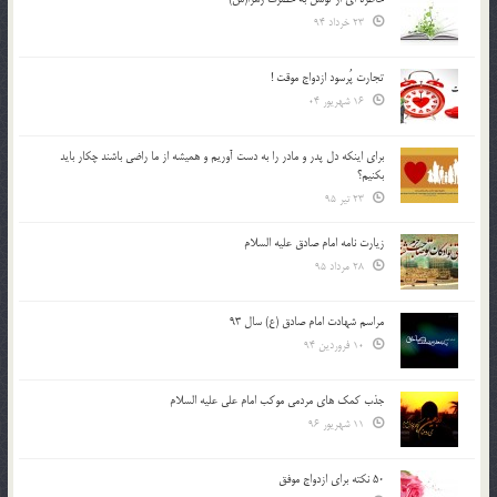
23 خرداد 94
تجارت پُرسود ازدواج موقت !
16 شهریور 04
براي اينكه دل پدر و مادر را به دست آوريم و هميشه از ما راضي باشند چكار بايد
بكنيم؟
23 تیر 95
زیارت نامه امام صادق علیه السلام
28 مرداد 95
مراسم شهادت امام صادق (ع) سال 93
10 فروردین 94
جذب کمک های مردمی موکب امام علی علیه السلام
11 شهریور 96
50 نکته برای ازدواج موفق