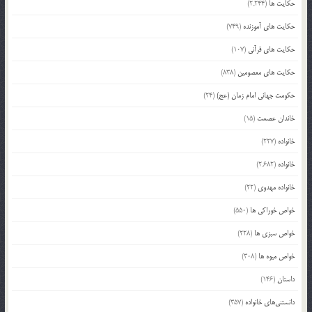
حکایت ها
(2,244)
حکایت های آموزنده
(749)
حکایت های قرآنی
(107)
حکایت های معصومین
(838)
حکومت جهانی امام زمان (عج)
(24)
خاندان عصمت
(15)
خانواده
(227)
خانواده
(2,682)
خانواده مهدوی
(22)
خواص خوراکی ها
(550)
خواص سبزی ها
(228)
خواص میوه ها
(308)
داستان
(146)
دانستنی‌های خانواده
(357)