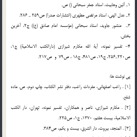
1ـ آئين وهابيت، استاد جعفر سبحاني () ص.
2ـ عدل الهي، استاد مرتضي مطهري (انتشارات صدرا) ص259 ـ 286.
3ـ منشور جاويد، استاد سبحاني (مؤسسه امام صادق (ع)) ج2، آخرين
بخش.
4- تفسير نمونه، آية الله مكارم شيرازي (دارالكتب الاسلامية) ج1،
ص220ـ256، ج19، ص481، ج18 ، ص79 و ص217.
پي نوشت ها:
[1] . راغب اصفهاني، مفردات راغب، دفتر نشر الكتاب، چاپ دوم، ص. ماده
شفع.
[2] . مكارم شيرازي، ناصر و همكاران، تفسير نمونه، تهران، دار الكتب
الاسلامية، بيست هفتم، 1370، ج1، ص225.
[3] . المنجد، بيروت، دار الشرق، بيست و يكم، ص384.