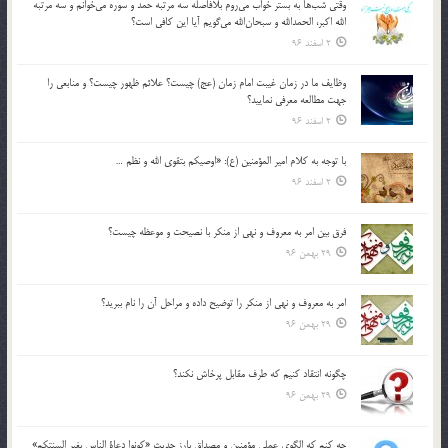
وقتي شب‌ها به بستر خواب مي‌روم بلافاصله سه مرتبه حمد و سوره مي‌خوانم و سه مرتبه
الله اكبر، الحمدالله و سبحان‌الله مي‌گويم آيا اين كافي است؟
2 اسفند 96
وظايف ما در زمان غيبت امام زمان (عج) چيست؟ علائم ظهور چيست؟ و منابعي را
جهت مطالعه معرفي نماييد؟
2 اسفند 96
با توجه به كلام امير المؤمنين (ع): «اوصيكم بتقوي الله و نظم …
2 اسفند 96
فرق بين امر به معروف و نهي از منكر با نصيحت و موعظه چيست؟
29 بهمن 96
امر به معروف و نهي از منكر را توضيح داده و مراحل آن را نام ببريد؟
29 بهمن 96
چگونه انتقاد كنيم كه طرف مقابل پرخاش نكند؟
29 بهمن 96
چه كنم كه الگوي عملي مؤمنين و مصداق بارز حديث «كونوا دعاة الناس بغير السنتكم»