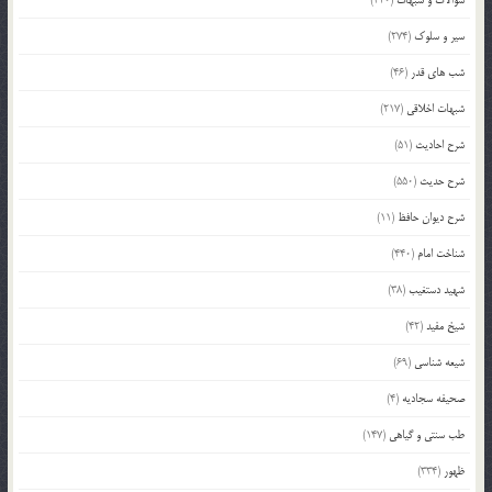
سیر و سلوک
(274)
شب های قدر
(46)
شبهات اخلاقی
(217)
شرح احادیث
(51)
شرح حدیث
(550)
شرح دیوان حافظ
(11)
شناخت امام
(440)
شهید دستغیب
(38)
شیخ مفید
(42)
شیعه شناسی
(69)
صحیفه سجادیه
(4)
طب سنتی و گیاهی
(147)
ظهور
(334)