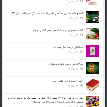
16 فروردین 94
اجتماع عظیم صادقیون در آستان مقدس امامزاده سید جلال الدین اشرف سال 1396
29 تیر 96
احادیث معصومین درباره ترک نماز و سهل انگاری در نماز
29 آذر 95
چه نظراتی در مورد دجال وجود دارد؟
28 مرداد 94
سوالات طبی و پاسخ های امام صادق(ع)
28 اسفند 93
«نفس» خطرناک ترین دشمن انسان
26 اسفند 93
مقام و درجه كدام يك از 14 معصوم بالاتر است چون بعضي امام علي ـ عليه السلام ـ
و بعضي ها امام زمان (عج) را از همه بالاتر مي دانند چرا؟