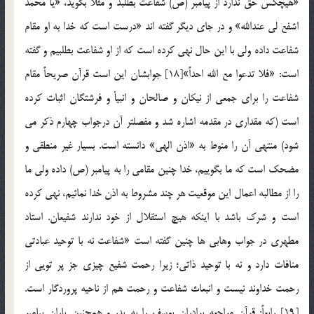
«هيچكس حق ندارد از پيامبر (ص) شفاعت بطلبد و مثلا بگويد، «يا محمد
اشفع لي عندالله» و در جاي ديگر گفته اند «درست است كه خدا به او مقام
شفاعت داده ولي با اين حال نهي كرده است كه از او شفاعت بطلبيم و گفته
است: «فلا تدعوا مع الله احداً»[18] جوابشان اين است قرآن صريحاً مقام
شفاعت را براي جمعي از نيكان و صالحان و انبيأ و فرشتگان اثبات كرده
است (كه مقداري در مقدمه اشاره شد و مفصلتر آن درجواب چهارم ذكر مي
شود) منتهي آن را منوط به «اذن الهي» دانسته است. بسيار غير منطقي و
مضحك است كه ما بگوييم، خدا چنين مقامي را به پيامبر (ص) داده ولي ما
را از مطالبه اعمال اين موقعيت هر چند مشروط به اذن خدا نمائيم، نهي كرده
است و شرك باشد با اينكه هيچ استقلال از خود ندارند شفيعان. استاد
مطهري در جواب وهابي ها چنين گفته است «شفاعت نه با توحيد عبادتي
منافات دارد و نه با توحيد ذاتي؛ زيرا رحمت شفيع چيزي جز پر تویي از
رحمت خداوند نيست و انبعاث شفاعت و رحمت هم از ناحيه پروردگار است.
[19] رابعاً: قرآن مراجعه برادران يوسف را به پدر و همچنين ياران پيامبر