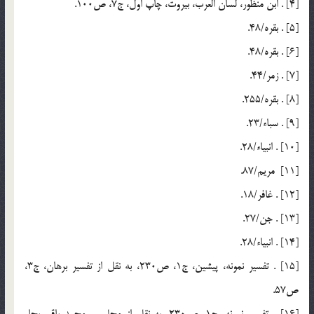
[4] . ابن منظور، لسان العرب، بيروت، چاپ اول، ج7، ص100.
[5] . بقره/48.
[6] . بقره/48.
[7] . زمر/44.
[8] . بقره/255.
[9] . سباء/23.
[10] . انبياء/28.
[11] مريم/87.
[12] . غافر/18.
[13] . جن/27.
[14] . انبياء/28.
[15] . تفسير نمونه، پيشين، ج1، ص230، به نقل از تفسير برهان، ج3،
ص57.