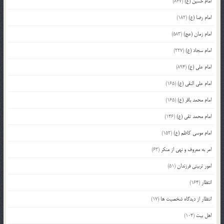
امام حسین (ع)
(847)
امام رضا (ع)
(182)
امام زمان (عج)
(583)
امام سجاد (ع)
(227)
امام علی (ع)
(894)
امام علی النقی (ع)
(165)
امام محمد باقر (ع)
(165)
امام محمد تقی (ع)
(146)
امام موسی کاظم (ع)
(152)
امر به معروف و نهی از منکر
(63)
امور تربیتی فرزندان
(51)
انتظار
(164)
انتظار از دیدگاه شخصیت ها
(17)
اهل بیت
(104)