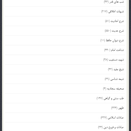
شب های قدر
(46)
شبهات اخلاقی
(217)
شرح احادیث
(51)
شرح حدیث
(550)
شرح دیوان حافظ
(11)
شناخت امام
(440)
شهید دستغیب
(38)
شیخ مفید
(42)
شیعه شناسی
(69)
صحیفه سجادیه
(4)
طب سنتی و گیاهی
(147)
ظهور
(334)
عبادات اسلامی
(627)
عبادات و فروع دین
(34)