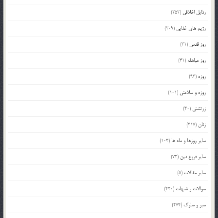
رذایل اخلاقی
(252)
رژیم های غذایی
(209)
روز قدس
(31)
روز مباهله
(41)
روزه
(93)
روزه و سلامتی
(101)
زرتشتی
(40)
زنان
(317)
سایر روزها و ماه ها
(103)
سایر فروع دین
(72)
سایر مقالات
(5)
سوالات و شبهات
(420)
سیر و سلوک
(274)