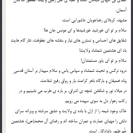
آسمان.
مشهد، کربلای رضاجویان عاشورایی است.
سلام بر تو ای خورشید خورشیدها و ای مونس جان ها!
شقایق های احساس و نسترن های نیاز و بنفشه های عطوفت، نثار گام هایت
باد ای هشتمین شمشاد ولایت!
سلام بر تو ای یاور مستمندان!
درود نرگس و تحیت شمشاد و سپاس یاس و سلام سپیدار بر آستان قدسی ِ
پناه ضعیفان و بارگاه باهر کرامت یار و رواق رفیع شفاعت.
در میلاد نور و شکفتن غنچه ی اشراق، بر باره ی طرب می نشینیم و در
رکاب رهوار دل به سوی سپیده می رویم.
خاک وجود شیعه را از ازل با باده ی ولایت و عشق سرشته و ویرانه سرای
دلش را مهیای عمارت و عمران ساخته اند و رضای آل محمد(ص)، هشتمین
خُم طهور دلدادگان است.