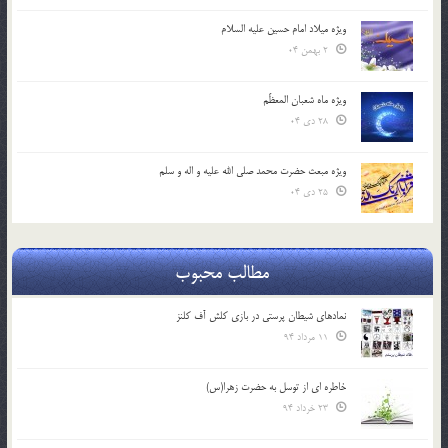
ویژه میلاد امام حسین علیه السلام
2 بهمن 04
ویژه ماه شعبان المعظّم
28 دی 04
ویژه مبعث حضرت محمد صلی الله علیه و اله و سلم
25 دی 04
مطالب محبوب
نمادهای شیطان پرستی در بازی کلش آف کلنز
11 مرداد 94
خاطره ای از توسل به حضرت زهرا(س)
23 خرداد 94