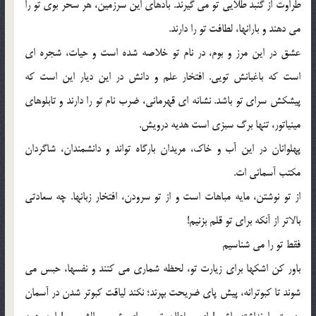
طراوت از گنبد طلایى تو مى ‏گیرند. بادهاى این سرزمین، هر سحر بوى تو را
مى‏ دهند و باران‏ها، لطافت تو را دارند.
عشق در این مرز و بوم، در نام تو خلاصه شده است و حیات، شجره‏ اى
است که باغبانش تویى. افتخار علم و دانش در این دیار این است که
پیش‏کش سراى تو باشد. نشان‏ه اى قهرمانى، ضرب نام تو را دارند و تابلوهاى
مینیاتور، تنها برگ سبزى است هدیه درویش.
پهلوانان در این آب و خاک، مریدان بارگاه تواند و دانشمندان، شاگردان
مکتب آسمانى‏ ات.
از تو نوشتن، مایه مباهات است و از تو سرودن، افتخار زبان‏ها. چه سعادتى
بالاتر از آنکه براى تو قلم بزنیم!
فقط تو را مى‏ شناسیم
باور کن اشک‏ها براى زیارت تو، لحظه شمارى مى ‏کنند و نفس‏ها، حبس مى‏
شوند تا کبوترانه، پیش پاى ضریحت بپرند؛ نکند لیاقت کبوتر شدن در آسمان