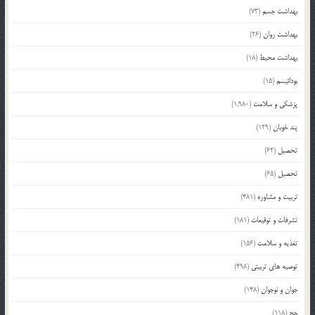
بهداشت جسم
(73)
بهداشت روان
(26)
بهداشت محیط
(18)
بودائیسم
(15)
پزشکی و سلامت
(1,980)
پند خوبان
(129)
تحصیل
(62)
تحصیل
(65)
تربیت و مشاوره
(481)
تشرفات و توقیعات
(181)
تغذیه و سلامت
(156)
توصیه های تربیتی
(498)
جوان و نوجوان
(148)
حج
(118)