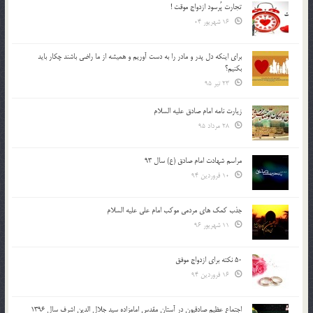
تجارت پُرسود ازدواج موقت !
16 شهریور 04
براي اينكه دل پدر و مادر را به دست آوريم و هميشه از ما راضي باشند چكار بايد
بكنيم؟
23 تیر 95
زیارت نامه امام صادق علیه السلام
28 مرداد 95
مراسم شهادت امام صادق (ع) سال 93
10 فروردین 94
جذب کمک های مردمی موکب امام علی علیه السلام
11 شهریور 96
50 نکته برای ازدواج موفق
16 فروردین 94
اجتماع عظیم صادقیون در آستان مقدس امامزاده سید جلال الدین اشرف سال 1396