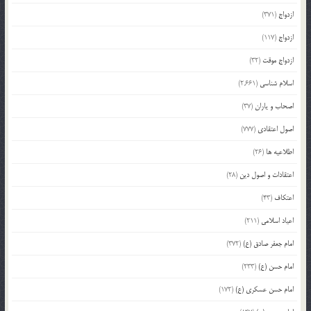
ازدواج
(371)
ازدواج
(117)
ازدواج موقت
(32)
اسلام شناسی
(2,661)
اصحاب و یاران
(37)
اصول اعتقادی
(777)
اطلاعیه ها
(26)
اعتقادات و اصول دین
(28)
اعتکاف
(43)
اعیاد اسلامی
(211)
امام جعفر صادق (ع)
(372)
امام حسن (ع)
(233)
امام حسن عسکری (ع)
(172)