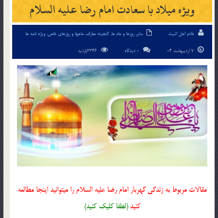
ویژه میلاد با سعادت امام رضا علیه السلام
خادم اهل البیت
سایر روزها و ماه ها
,
گنجینه معارف
,
ماهها و روزهای خاص
,
ویژه نامه ها
7 اردیبهشت 04
0 دیدگاه
3346بازدید
مقالات مربوط به زندگی گهربار امام رضا علیه السلام را میتوانید اینجا مطالعه
کنید
(لطفا کلیک کنید)