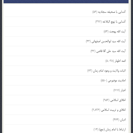
آشنایی با صحیفه سجادیه
(56)
آشنایی با نهج البلاغه
(392)
آیت الله بهجت
(54)
آیت الله سید ابوالحسن اصفهانی
(43)
آیت الله سید علی آقا قاضی
(42)
ائمه اطهار
(5,038)
اثبات ولایت و وجود امام زمان
(73)
احادیث موضوعی
(550)
اخبار
(717)
اخلاق اسلامی
(956)
اخلاق و تربیت اسلامی
(2,836)
ادیان
(474)
ارتباط با امام زمان (عج)
(14)