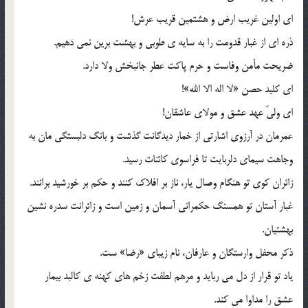
ای اولین غریب ارض و هشتمین قریب عرش!
ذره ای از غبار قدومت را به سایه ی طوبی و بهشت برین نمی دهیم.
ضریحت مأمن وفاست و حرم پاکت عطر جانبخش ولا دارد.
ای کلید حصن «لا اله الا الله»!
ای ولیّ عهد عشق و مولای عاشقان!
عمرمان در آرزوی اشارتی از خمار دیدگانت گذشت و بانگ دلبستگی مان به
وجاهت سیمای دلربایت تا فراسوی کائنات رسید.
زائران کوی تو هنگام وصال یار، ناز بر افلاک کنند و حکم بر خورشید برانند.
غبار آستان تو همسنگ حکمرانی آسمان و زمین است و زائرانت سدره نشین
بهشتیان.
ذکر محفل وارستگان و عارفان، نام زیبای «رضا» ست.
یاد تو قرار از دل می رباید و مرهم لطفت زخم های کهنه ی کالبد بیمار
عشق را مداوا می کند.