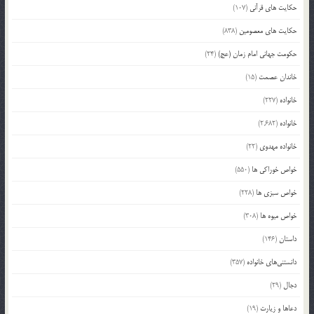
حکایت های قرآنی
(107)
حکایت های معصومین
(838)
حکومت جهانی امام زمان (عج)
(24)
خاندان عصمت
(15)
خانواده
(227)
خانواده
(2,682)
خانواده مهدوی
(22)
خواص خوراکی ها
(550)
خواص سبزی ها
(228)
خواص میوه ها
(308)
داستان
(146)
دانستنی‌های خانواده
(357)
دجال
(29)
دعاها و زیارت
(19)