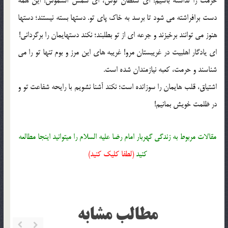
حرمت را نداشته باشیم! اى سلطان توس، اى شمس الشموس! این همه
دست برافراشته مى‏ شود تا برسد به خاک پاى تو. دست‏ها بسته نیستند؛ دست‏ها
هنوز مى‏ توانند برخیزند و جرعه‏ اى از تو بطلبند؛ نکند دست‏هایمان را برگردانى!
اى یادگار اهل‏بیت در غریبستان مرو! غریبه‏ هاى این مرز و بوم تنها تو را مى‏
شناسند و حرمت، کعبه نیازمندان شده است.
اشتیاق، قلب‏ هایمان را سوزانده است؛ نکند آشنا نشویم با رایحه شفاعت تو و
در ظلمت خویش بمانیم!
مقالات مربوط به زندگی گهربار امام رضا علیه السلام را میتوانید اینجا مطالعه
کنید
(لطفا کلیک کنید)
مطالب مشابه