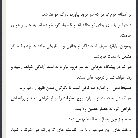
بر آستانه حرم تو هر که سر فرود بیاورد، بزرگ خواهد شد.
دست‏ها بر بلنداى رداى تو حلقه‏ اند و نفس‏ها، گره خورده ‏اند به حال و هواى
حرمت.
پیمودن بیابان‏ها سهل است؛ اگر تو بطلبى و از تاریکى جاده‏ ها چه باک، اگر
مشعل به دست تو باشد.
هر که در پیشگاه عرفانى‏ ات سر فرود بیاورد به لذت آزادگى خواهد رسید و
رها خواهد شد از دریچه ‏هاى بسته.
مسیحا دمى… و اشاره ‏ات کافى است تا دگرگون شدن قلب‏ها را رقم بزند.
هر که دل به دست تو بسپارد، روح عطوفت را در او خواهى دمید و روانه ‏اش
خواهى کرد به حصار حصین ولایت.
همه چیز بوى رضا(علیه‏ السلام) مى‏ دهد
درخت‏ هاى این سرزمین، با نور گلدسته ‏هاى تو بزرگ مى‏ شوند و گل‏ها،