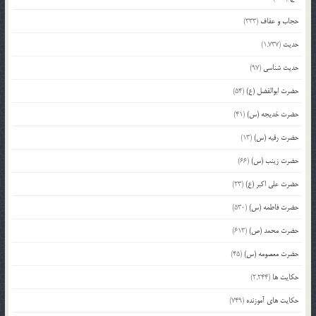
حجاب و عفاف
(333)
حدیث
(1,737)
حدیث شناسی
(97)
حضرت ابوالفضل (ع)
(54)
حضرت خدیجه (س)
(41)
حضرت رقیه (س)
(13)
حضرت زینب (س)
(66)
حضرت علی اکبر (ع)
(23)
حضرت فاطمه (س)
(530)
حضرت محمد (ص)
(613)
حضرت معصومه (س)
(45)
حکایت ها
(2,244)
حکایت های آموزنده
(749)