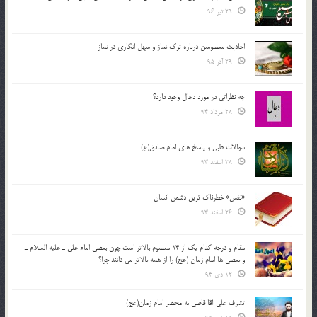
29 تیر 96
احادیث معصومین درباره ترک نماز و سهل انگاری در نماز
29 آذر 95
چه نظراتی در مورد دجال وجود دارد؟
28 مرداد 94
سوالات طبی و پاسخ های امام صادق(ع)
28 اسفند 93
«نفس» خطرناک ترین دشمن انسان
26 اسفند 93
مقام و درجه كدام يك از 14 معصوم بالاتر است چون بعضي امام علي ـ عليه السلام ـ
و بعضي ها امام زمان (عج) را از همه بالاتر مي دانند چرا؟
12 دی 94
تشرف علي آقا قاضي به محضر امام زمان(عج)