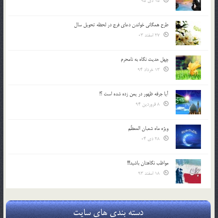
15 دی 95
طرح همگانی خواندن دعای فرج در لحظه تحویل سال
27 اسفند 03
چهل حدیث نگاه به نامحرم
13 خرداد 94
آیا جرقه ظهور در یمن زده شده است ؟!
8 فروردین 94
ویژه ماه شعبان المعظّم
28 دی 04
مواظب نگاهتان باشید!!!
18 اسفند 93
دسته بندی های سایت