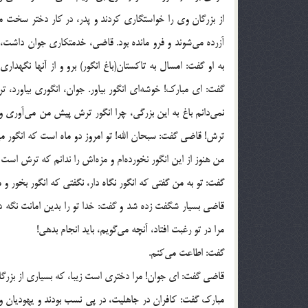
از بزرگان وي را خواستگاري كردند و پدر، در كار دختر سخت مت
آزرده مي‌شوند و فرو مانده بود. قاضي، خدمتكاري جوان داشت، ب
به او گفت: امسال به تاكستان(باغ انگور) برو و از آنها نگهدا
گفت: اي مبارك! خوشه‌اي انگور بياور. جوان، انگوري بياورد، 
نمي‌دانم باغ به اين بزرگي، چرا انگور ترش پيش من مي‌آوري و
ترش! قاضي گفت: سبحان الله! تو امروز دو ماه است كه انگور 
من هنوز از اين انگور نخورده‌ام و مزه‌اش را ندانم كه ترش است
گفت: تو به من گفتي كه انگور نگاه دار، نگفتي كه انگور بخور و
قاضي بسيار شگفت زده شد و گفت: خدا تو را بدين امانت نگه د
مرا در تو رغبت افتاد، آنچه مي‌گويم، بايد انجام بدهي!
گفت: اطاعت مي‌كنم.
قاضي گفت: اي جوان! مرا دختري است زيبا، كه بسياري از بزرگان
مبارك گفت: كافران در جاهليت، در پي نسب بودند و يهوديان و 