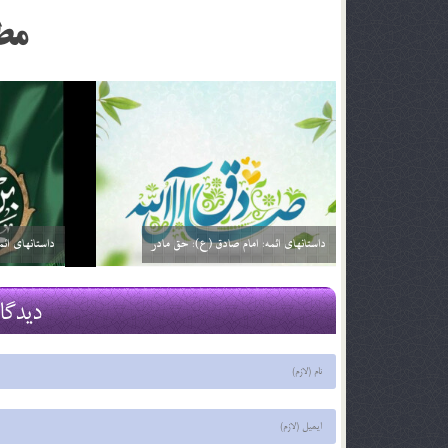
مط
داستانهای ائمه: امام صادق (ع): خیارفروش
داستان های ا
29 اسفند 03
29 اسفند 03
دیدگا