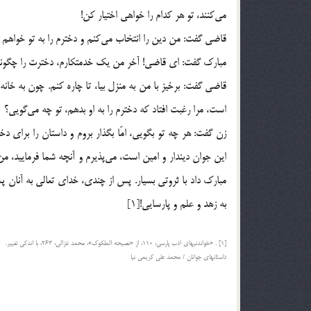
مي‌كنند، تو هر كدام را خواهي اختيار كن!
قاضي گفت: من دين را انتخاب مي‌كنم و دخترم را به تو خواهم داد
مبارك گفت: اي قاضي! آخر من يك خدمتكارم، دخترت را چگونه 
قاضي گفت: برخيز با من به منزل بيا، تا چاره كنم. چون به خانه
است، مرا رغبت افتاد كه دخترم را به او بدهم، تو چه مي‌‌گويي؟
زن گفت: هر چه تو بگويي، امّا بگذار بروم و داستان را براي دخت
اين جوان ديندار و امين است، مي‌پذيرم و آنچه شما فرماييد، م
مبارك داد با ثروتي بسيار. پس از چندي، خداي تعالي به آنان 
به زهد و علم و پارسايي![1]
[1] . «خواندنيهاي ادب پارسي، 110، از «نصيحه الملكوك»، محمد غزالي، 263، با اندكي تغيير.
داستانهاي جوانان / محمد علي کريمي نيا