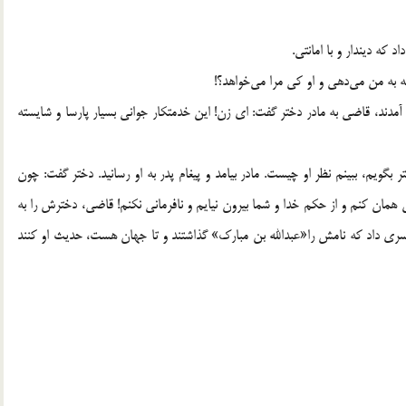
 كه ديندار و با امانتي.
به من مي‌دهي و او كي مرا مي‌خواهد؟!
 آمدند، قاضي به مادر دختر گفت: اي زن! اين خدمتكار جواني بسيار پارسا و شايسته
ر بگويم، ببينم نظر او چيست. مادر بيامد و پيغام پدر به او رسانيد. دختر گفت: چون
ن همان كنم و از حكم خدا و شما بيرون نيايم و نافرماني نكنم! قاضي، دخترش را به
پسري داد كه نامش را«عبدالله بن مبارك» گذاشتند و تا جهان هست، حديث او كنند