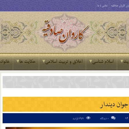
ان کاروان صادقیه
تماس با ما
یث
اسلام شناسی
اخلاق و تربیت اسلامی
حکایت ها
خانواده
جوان ديندار
0 دیدگاه
1659بازدید