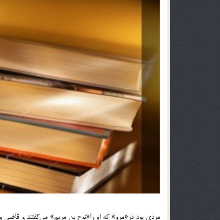
مردي بود در«مرو» كه او را«نوح بن مريم» مي‌گفتند و قاضي و 