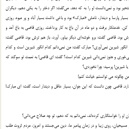
حير بود و نمي‌دانست او را به كه دهد. مي‌گفت: اگر دختر را به يكي دهم، ديگران
سيار پارسا و ديندار، نامش «مبارك» بود و باغي داشت بسيار آباد و پر ميوه. روزي
ري كن. خدمتكار برفت و دو ماه در آن باغ به كار پرداخت. روزي قاضي به باغ آمد و
ترش بود. قاضي گفت: برو خوشه‌اي ديگر بياور. آورد، باز هم ترش بود. قاضي گفت:
 انگور شيرين نمي‌آوري؟ مبارك گفت: من نمي‌دانم كدام انگور شيرين است و كدام
مي‌خوري و هنوز نمي‌داني شيرين كدام است؟ گفت: اي قاضي! به نعمت تو سوگند كه
 يا شيرين! پرسيد: چرا نخوردي؟
 من چگونه مي توانستم خيانت كنم!
ارد. قاضي چون دانست كه اين جوان، بسيار عاقل و ديندار است، گفت: اي مبارك!
 او را خواستگاري كرده‌اند، نمي‌دانم به كه دهم، تو چه صلاح مي‌داني؟
مسيحيان، روي زيبا و در زمان پيامبر ما، دين مي‌جستند و امروز، مردم ثروت طلب