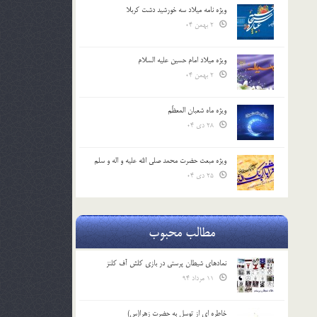
ویژه نامه میلاد سه خورشید دشت کربلا
2 بهمن 04
ویژه میلاد امام حسین علیه السلام
2 بهمن 04
ویژه ماه شعبان المعظّم
28 دی 04
ویژه مبعث حضرت محمد صلی الله علیه و اله و سلم
25 دی 04
مطالب محبوب
نمادهای شیطان پرستی در بازی کلش آف کلنز
11 مرداد 94
خاطره ای از توسل به حضرت زهرا(س)