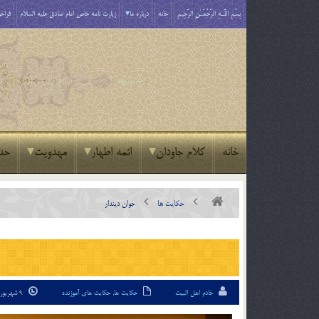
بِسْمِ اللَّـهِ الرَّحْمَـٰنِ الرَّحِيمِ
خانه
درباره ما
زیارت نامه خاص امام صادق علیه السلام
فراخو
خانه
کلام جاودان
ائمه اطهار
مهدویت
حد
حکایت ها
جوان ديندار
خادم اهل البیت
حکایت ها
,
حکایت های آموزنده
9 شهریور 94