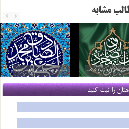
الب مشابه
ئمه: امام صادق (ع): گره گشائی
داستانهای ائمه: امام صادق (ع): توحید مفضل
21 مرداد 03
هتان را ثبت کنید