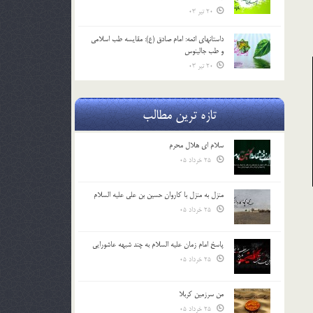
20 تیر 03
داستانهای ائمه: امام صادق (ع): مقایسه طب اسلامی
و طب جالینوس
20 تیر 03
تازه ترین مطالب
سلام ای هلال محرم
25 خرداد 05
منزل به منزل با کاروان حسین بن علی علیه السلام
25 خرداد 05
پاسخ امام زمان علیه السلام به چند شبهه عاشورایی
25 خرداد 05
من سرزمین کربلا
25 خرداد 05