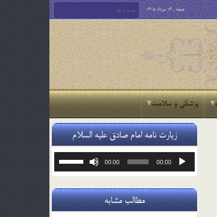
جمعه , 16 مرداد 1405
پزشکی و سلامت
زیارت نامه امام صادق علیه السلام
پخش‌کننده
برای
00:00
00:00
صوت
افزایش
یا
کاهش
صدا
مطالب مشابه
از
کلیدهای