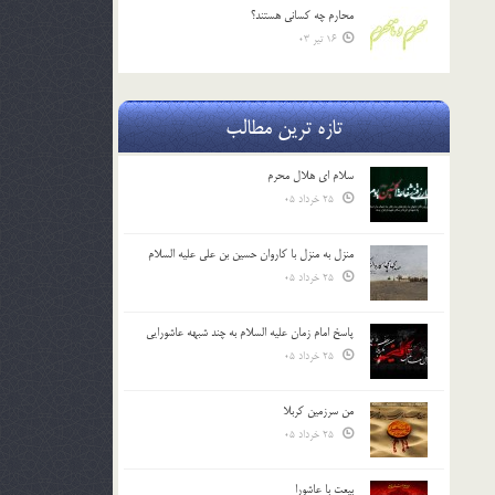
محارم چه کساني هستند؟
16 تیر 03
تازه ترین مطالب
سلام ای هلال محرم
25 خرداد 05
منزل به منزل با کاروان حسین بن علی علیه السلام
25 خرداد 05
پاسخ امام زمان علیه السلام به چند شبهه عاشورایی
25 خرداد 05
من سرزمین کربلا
25 خرداد 05
بیعت با عاشورا