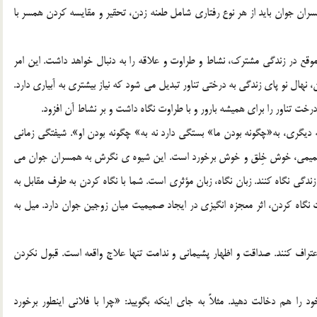
ان جوان بايد از هر نوع رفتاري شامل طعنه زدن، تحقير و مقايسه کردن همسر با
ه موقع در زندگي مشترک، نشاط و طراوت و علاقه را به دنبال خواهد داشت. اين امر
هال نو پاي زندگي به درختي تناور تبديل مي شود که نياز بيشتري به آبياري دارد.
خت تناور را براي هميشه بارور و با طراوت نگاه داشت و بر نشاط آن افزود.
به ديگري، به«چگونه بودن ما» بستگي دارد نه به» چگونه بودن او». شيفتگي زماني
صميمي، خوش خِلق و خوش برخورد است. اين شيوه ي نگرش به همسران جوان مي
دگي نگاه کنند. زبان نگاه، زبان مؤثري است. شما با نگاه کردن به طرف مقابل به
نگاه کردن، اثر معجزه انگيزي در ايجاد صميميت ميان زوجين جوان دارد. ميل به
اعتراف کنند. صداقت و اظهار پشيماني و ندامت تنها علاج واقعه است. قبول نکردن
را هم دخالت دهيد. مثلاً به جاي اينکه بگوييد: «چرا با فلاني اينطور برخورد