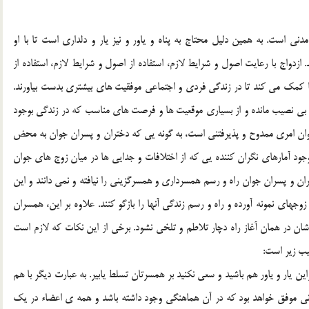
ني است. به همين دليل محتاج به پناه و ياور و نيز يار و دلداري است تا با او
زدواج با رعايت اصول و شرايط لازم، استفاده از اصول و شرايط لازم، استفاده از
 کمک مي کند تا در زندگي فردي و اجتماعي موفقيت هاي بيشتري بدست بياورند.
بي نصيب مانده و از بسياري موقعيت ها و فرصت هاي مناسب که در زندگي بوجود
ي جوان امري ممدوح و پذيرفتني است، به گونه يي که دختران و پسران جوان به محض
 وجود آمارهاي نگران کننده يي که از اختلافات و جدايي ها در ميان زوج هاي جوان
ن و پسران جوان راه و رسم همسرداري و همسرگزيني را نيافته و نمي دانند و اين
جهاي نمونه آورده و راه و رسم زندگي آنها را بازگو کنند. علاوه بر اين، همسران
ي شان در همان آغاز راه دچار تلاطم و تلخي نشود. برخي از اين نکات که لازم است
تيب زير است:
 يار و ياور هم باشيد و سعي نکنيد بر همسرتان تسلط يابير. به عبارت ديگر با هم
زماني موفق خواهد بود که در آن هماهنگي وجود داشته باشد و همه ي اعضاء در يک