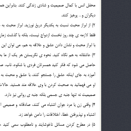
محفل انس با کمال صميميت و شادي زندگي کنند. بنابراين همسر
ديگران و… پرهيز کنند.
2) از ابراز محبت نسبت به يکديگر دريغ نورزيد. ابراز محبت ب
فقط لازمه ي چند روز نخست ازدواج نيست، بلکه با گذشت زمان، ن
با ابراز محبت و نشان دادن عشق و علاقه به هم، مي توان اين در
3) عاشقانه به هم نگاه کنيد. نحوه ي نگريستن هر يک از ما 
حاصل مي شود که فکر کنيد همسرتان فردي با شکوه، ناب، 
آموزد به جاي اينکه عشق را جستجو کنند، با عشق و محبت به زن
او مي فهمانيد به صحبت کردن با وي علاقه مند هستيد. حالات 
صميميت نه تنها جنبه ي جسمي بلکه جنبه ي رواني نيز دارد.
4) وقتي زن يا مرد جوان اشتباه مي کنند، صادقانه و صميمي 
اشتباه و نپذيرفتن خطا، اختلافات را دامن خواهد زد.
5) در مطرح کردن مسائل ناخوشايند و نامطلوب سعي کنيد خود 