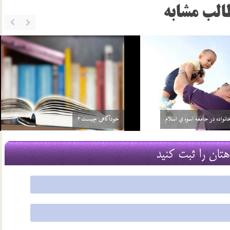
الب مشابه
بلوغ در دختران
29 اسفند 03
هتان را ثبت کنید