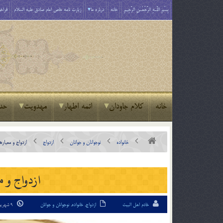
بِسْمِ اللَّـهِ الرَّحْمَـٰنِ الرَّحِيمِ
خانه
درباره ما
زیارت نامه خاص امام صادق علیه السلام
فراخو
خانه
کلام جاودان
ائمه اطهار
مهدویت
حد
خانواده
نوجوانان و جوانان
ازدواج
ازدواج و معيار
ازدواج و 
خادم اهل البیت
ازدواج
,
خانواده
,
نوجوانان و جوانان
9 شهریور 94