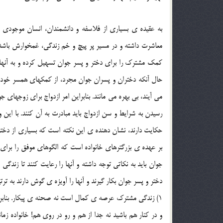
به عقيده ي بسياري از فلاسفه و دانشمندان، انسان موجودي مد
معاشرت داشته و در مسير پر پيچ و خم زندگي، غمخوارش باشد. ا
کمک مشترک را براي دختر و پسر جوان تسهيل کرده و به آنها
حال آنکه دختران و پسران جوان مجرد، از کمکهاي همسر خود 
مي آيند، بي بهره مي مانند. بنابراين امر ازدواج براي زوجها
رسيدن به شرايط و سن ازدواج بايد مبادرت به آن کنند. با اين
حکايت دارند، نشان دهنده ي اين نکته است که بسياري از دخترا
بر عهده ي بزرگترهاي خانواده است که الگوهاي موفق را براي زو
جوان بايد به نکاتي توجه داشته و آنها را رعايت کنند تا زندگ
دختر و پسر جوان بکار گيرند و آنها را آويزه ي گوش دارند به تر
1) زندگي مشترک عرصه ي کمال است نه صحنه ي پيکار. بنابراين
و در کنار هم باشيد نه جدا از هم و رو در روي هم! خانواده 