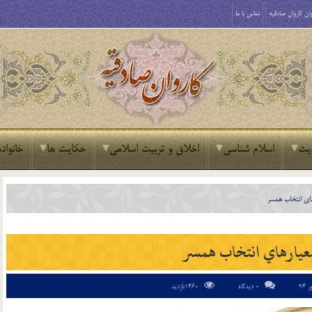
ان کاروان صادقیه
تماس با ما
یث
اسلام شناسی
اخلاق و تربیت اسلامی
حکایت ها
خانواده
هاي انتخاب همسر
معيارهاي انتخاب همسر
0 دیدگاه
1460بازدید