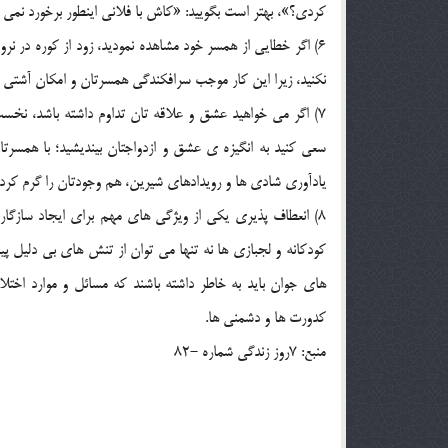
کردي؟»، بهتر است بگوييد: «کاش با فلاني اينطور برخورد نمي 
6) اگر خطايي از همسر خود مشاهده نموديد، زود از کوره در ن
نکنيد، زيرا اين کار موجب سرافکندگي همسرتان و امکان آشتي ر
7) اگر مي خواهيد عشق و علاقه تان تداوم داشته باشد، نخست
سعي کنيد به انگيزه ي عشق و ازدواجتان بينديشيد؛ با همسرت
يادآوري شادي ها و رويدادهاي شيرين، هم وجودتان را گرم کرده
8) انعطاف پذيري يکي از ويژگي هاي مهم براي ايجاد سازگ
کودکانه و لجبازي ها نه تنها مي توان از تنش هاي بي دليل پي
هاي جوان بايد به خاطر داشته باشند که مسائل و موارد اختلا
کدورت ها و دشمني ها.
منبع: 7روز زندگي شماره -82