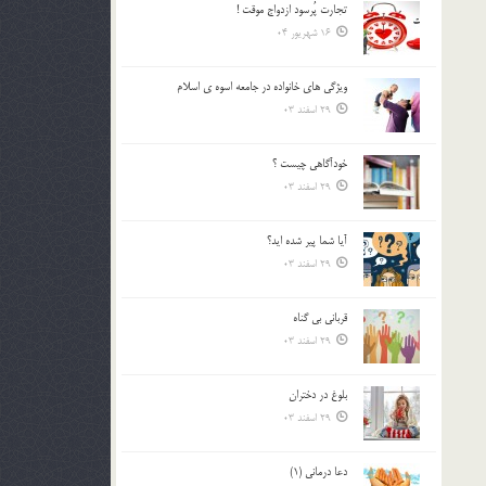
تجارت پُرسود ازدواج موقت !
بالا
16 شهریور 04
و
پایین
استفاده
ويژگي هاي خانواده در جامعه اسوه ي اسلام
کنید.
29 اسفند 03
خودآگاهى چيست ؟
29 اسفند 03
آیا شما پیر شده اید؟
29 اسفند 03
قرباني بي گناه
29 اسفند 03
بلوغ در دختران
29 اسفند 03
دعا درمانی (1)