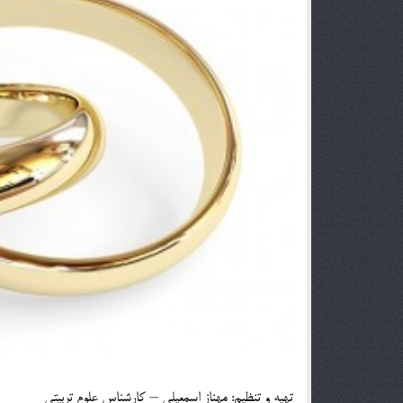
تهيه و تنظيم: مهناز اسمعيلي – كارشناس علوم تربيتي