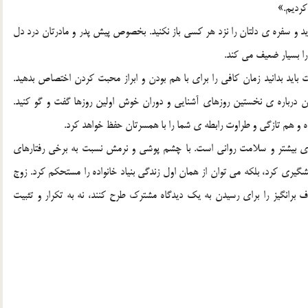
کرديم.»
رويد و سفره ي دلتان را نزد هر کسي باز نکنيد. بخصوص پيش پدر و مادرتان درد دل
ا بسيار ضعيف مي کند.
 بايد بدانيد زمان کافي را براي با هم بودن و ابراز محبت کردن اختصاص بدهيد.
ان درباره ي نخستين روزهاي آشنايي و دوران خوش اولين روزها گفت و گو کنيد.
 و هم تازگي و طراوت رابطه ي شما را با همسرتان حفظ خواهد کرد.
اري بيشتر و سلامت رواني است. با چشم پوشي و نرمش نسبت به برخي رفتارهاي
شگيري کرد، بلکه مي توان از همان اول زندگي بنياد خانواده را مستحکم کرد. زوج
ف برانگيز را براي رسيدن به يک ديدگاه مشترک طرح کنند، نه به تکرار و تثبيت