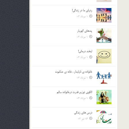
ردپاى ما در زندگى!
1 مرداد 03
پندهاي گهربار
1 مرداد 03
لبخند درمانى!
1 مرداد 03
خانواده ي ناپايدار ، خانه ي عنکبوت
1 مرداد 03
الگوي توزيع قدرت درخانواده سالم
1 مرداد 03
درس هاي زندگي
16 تیر 03