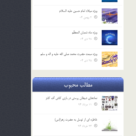
ویژه میلاد امام حسین علیه السلام
2 بهمن 04
ویژه ماه شعبان المعظّم
28 دی 04
ویژه مبعث حضرت محمد صلی الله علیه و اله و سلم
25 دی 04
مطالب محبوب
نمادهای شیطان پرستی در بازی کلش آف کلنز
11 مرداد 94
خاطره ای از توسل به حضرت زهرا(س)
23 خرداد 94