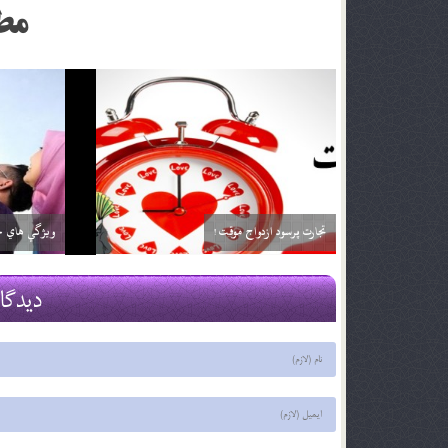
مط
آیا شما پیر شده اید؟
قرباني بي گناه
29 اسفند 03
29 اسفند 03
دیدگا