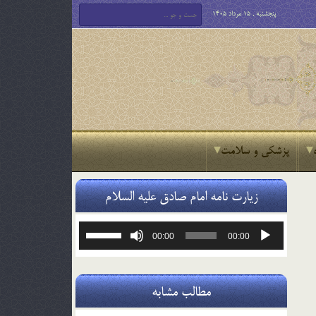
پنجشنبه , 15 مرداد 1405
پزشکی و سلامت
زیارت نامه امام صادق علیه السلام
پخش‌کننده
برای
00:00
00:00
صوت
افزایش
یا
کاهش
صدا
مطالب مشابه
از
کلیدهای