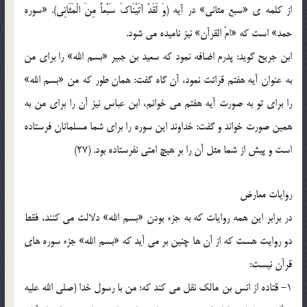
از کلمه ي «سبع مثاني» در آيه (وَ لَقَدْ آتَيْنَاکَ سَبْعاً مِنَ الْمَثَانِي). «سوره
حمد» است که «امّ القرآن» نيز ناميده مي شود.
ابن جريح گويد: پدرم اضافه نمود که سعيد بن جبير «بسم الله» را براي من
به عنوان آيه هفتم قرائت نمود، آن گاه گفت: همان طور که من «بسم الله»
را براي تو به صورت آيه هفتم مي خوانم، ابن عباس نيز آن را براي من به
همين صورت خواند و گفت: خداوند اين سوره را براي شما مسلمانان فرستاده
است و پيش از شما مثل آن را بر هيچ امتي نفرستاده بود. (27)
روايات معارض
در برابر اين همه روايات که به جزء بودن «بسم الله» دلالت مي کنند، فقط
دو روايت هست که از آن ها چنين بر مي آيد که «بسم الله» جزء سوره هاي
قرآن نيست:
1- قتاده از انس بن مالک نقل مي کند که: من با رسول خدا (صلي الله عليه