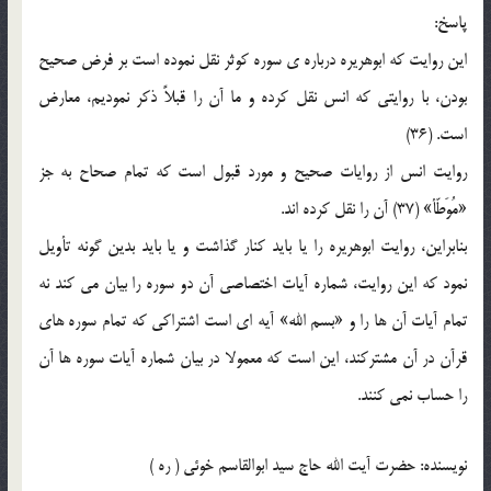
پاسخ:
اين روايت که ابوهريره درباره ي سوره کوثر نقل نموده است بر فرض صحيح
بودن، با روايتي که انس نقل کرده و ما آن را قبلاً ذکر نموديم، معارض
است. (36)
روايت انس از روايات صحيح و مورد قبول است که تمام صحاح به جز
«مُوَطّأ» (37) آن را نقل کرده اند.
بنابراين، روايت ابوهريره را يا بايد کنار گذاشت و يا بايد بدين گونه تأويل
نمود که اين روايت، شماره آيات اختصاصي آن دو سوره را بيان مي کند نه
تمام آيات آن ها را و «بسم الله» آيه اي است اشتراکي که تمام سوره هاي
قرآن در آن مشترکند، اين است که معمولا در بيان شماره آيات سوره ها آن
را حساب نمي کنند.
نويسنده: حضرت آيت الله حاج سيد ابوالقاسم خوئي ( ره )