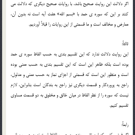
اگر دلالت اين روايت صحيح باشد، با روايات صحيح ديگري که دلالت مي
کنند بر اين که سوره ي حمد با «بسم الله» هفت آيه است نه بدون آن،
معارض و مخالف است و ما قسمتي از اين روايات را قبلاً آورديم.
ثالثاً:
اين روايت دلالت ندارد که اين تقسيم بندي به حسب الفاظ سوره ي حمد
بوده است بلکه ظاهر اين است که اين تقسيم بندي به حسب معني بوده
است و منظور اين است که قسمتي از اجزاي نماز به حسب معني و مدلول،
راجع به پروردگار و قسمت ديگري نيز راجع به بندگان است بنابراين، لازم
نيست که سوره را از نظر الفاظ در ميان خالق و مخلوق به دو قسمت مساوي
تقسيم کنيم.
رابعاً: