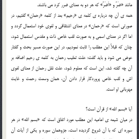
مانند «ضَرَّ و «اَضَرَّ» که هر دو به معناي ضرر کرد مي باشند.
همه ي آن چه درباره ي کلمه ي «رحيم» بعد از کلمه «رحمان» گفتيم، در
صورتي است که «رحمان» در معناي اشتقاقي و لغوي خود استعمال گردد و
اما اگر در معناي اسمي و به صورت لقب خاص ذات و مقدس استعمال شود،
چنان که قبلاً اين مطلب را ثابت نموديم، در اين صورت مسير بحث و گفتار
عوض مي شود و بايد گفت: علت تعقيب رحمان به کلمه ي رحيم اضافه بر
آن چه گفته شد، اين است که معلوم شود، علت نقل رحمان از معناي لغوي
اش و لقب خاص پروردگار قرار دادن آن، همان وسعت رحمت و غايت
مهرباني او است.
آيا «بسم الله» از قرآن است؟
در ميان شيعه ي اماميه اين مطلب مورد اتفاق است که «بسم الله» در هر
سوره اي که با آن شروع گرديده است، جزوهمان سوره و يکي از آيات آن