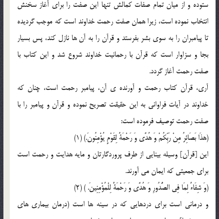
ستوده و از ميان تمام صفات کمالش تنها اين صفت را براي آغاز سخنش
انتخاب نموده است، زيرا همان صفت رحمت خداوند است که موجب گرديده
تا پيامبران را به سوي بشر بفرستد و قرآن را به آن ها نازل کند، پس بسيار
بجا و سزاوار است که قرآن با رحمانيت خداوند شروع شد و اين کتاب با
صفت رحمت آغاز گردد.
آري، قرآن کتاب رحمت و آورنده ي آن، پيامبر رحمت است، چنان که
خداوند در آيات فراواني به اين حقيقت تصريح نموده و قرآن و پيامبر را با
صفت رحمت توصيف فرموده است:
(هذَا بَصَائِرُ مِنْ رَبِّکُمْ وَ هُدًى وَ رَحْمَةٌ لِقَوْمٍ يُؤْمِنُونَ‌.) (1)
اين [قرآن] وسيله بينايي از طرف پروردگارتان و مايه هدايت و رحمت است
براي جمعيتي که ايمان مي آورند.
(وَ شِفَاءٌ لِمَا فِي الصُّدُورِ وَ هُدًى وَ رَحْمَةٌ لِلْمُؤْمِنِينَ.‌ ) (2)
و درماني است براي دردهايي که در سينه ها است (درمان بيماري هاي