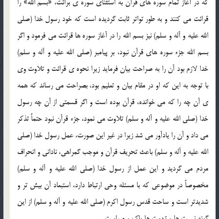
که در آغاز تمام سوره هاي قرآن به استثناي سوره ي برائت، «بسم الله» را
قرائت مي کنند و به طور تواتر ثابت گرديده است که خود رسول خدا (صلي
الله عليه و آله و سلم) نيز بسم الله را در آغاز سوره ها قرائت مي فرمود و اگر
بسم الله جزء سوره هاي قرآن نبود، بر پيامبر (صلي الله عليه و آله و سلم)
خدا لازم بود آن را به صراحت بيان فرمايد زيرا نحوه ي قرائت و تلاوت وي
با توجه به اين که او در مقام بيان و تعليم بود، بصراحت مي رساند که همه
ي آن چه را که مي خوانده، قرآن بوده است و اگر قسمتي از آن چه رسول
خدا (صلي الله عليه و آله و سلم) تلاوت مي نمود، جزء قرآن نبود حتماً تذکر
مي داد و آن را يادآور مي شد زيرا در غير اين صورت، عمل رسول خدا (صلي
الله عليه و آله و سلم) باعث تحريف قرآن و موجب گمراهي، ناداني و انحراف
مردم مي گرديد و اين عمل از رسول خدا (صلي الله عليه و آله و سلم)
مخصوصاً در موضوعي که با مسئله وحي ارتباط دارد، استبعاد آن بيش تر و
شديدتر است و ساحت قدس رسول اکرم (صلي الله عليه و آله و سلم) از اين
گونه نسبت ها و تهمت ها پاک و مبراست.