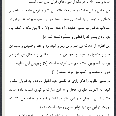
است و بسم الله با هر يک از سوره هاي قرآن نازل شده است.
ابن عباس و ابن مبارک و اهل مکه مانند ابن کثير و کوفي ها، مانند عاصم و
کسائي و ديگران به استثناي حمزه همه در اين عقيده بوده اند. بيش تر
اصحاب شافعي نيز همين عقيده را داشته اند. (7) و قاريان مکه و کوفه نيز،
جزء بودن بسم الله را قطعي و مسلّم دانسته اند. (8)
اين نظريه از عبدالله بن عمر و بن زبير و ابوهريره و عطا و طاوس و سعيد بن
جبير و مکحول و زهري و احمد بن حنبل بنا به نقلي و اسحاق بن راهويه و
ابوعبيد قاسم بن سلام هم نقل گرديده است. (9) و بيهقي اين نظريه را از
ثوري و محمد بن کعب نيز آورده است. (10)
باز همين نظريه را فخر رازي در تفسير خود اختيار نموده و به قاريان مکه و
کوفه به اکثريت فقهاي حجاز و به ابن مبارک و ثوري نسبت داده است.
جلال الدين سيوطي هم اين نظريه را اختيار نموده و اضافه مي کند که
روايات در اين مورد به تواتر معنوي رسيده است. (11)