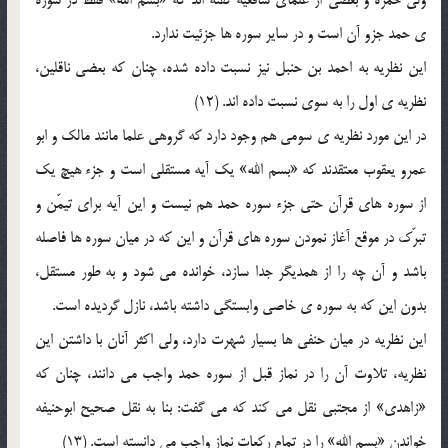
ولي حمزه و بعضي از علماي شافعيه گفته اند که «بسم الله» فقط در سوره
ي حمد جزو آن است و در ساير سوره ها جزئيت ندارد.
اين نظريه به احمد بن حنبل نيز نسبت داده شده، چنان که بعضي ناقلين،
نظريه ي اول را به سوي نسبت داده اند. (12)
در اين مورد نظريه ي سومي هم وجود دارد که گروهي علما مانند مالک و ابو
عمرو يعقوب معتقدند که «بسم الله» يک آيه مستقلي است و جزء هيچ يک
از سوره هاي قرآن حتي جزء سوره حمد هم نيست و اين آيه براي تيمّن و
تبرّک در موقع آغاز نمودن سوره هاي قرآن و اين که در ميان سوره ها فاصله
باشد و آن چه را از همديگر جدا سازد، خوانده مي شود و به طور مستقل،
بدون اين که به سوره ي خاصي وابستگي داشته باشد، نازل گرديده است.
اين نظريه در ميان حنفي ها بسيار شهرت دارد، ولي اکثر آنان با داشتن اين
نظريه، تلاوت آن را در نماز قبل از سوره حمد واجب مي دانند، چنان که
«زاهدي» از مجتبي نقل مي کند که مي گفت: بنا به نقل صحيح ابوحنيفه
خواندن «بسم الله» را در تمام رکعات نماز واجب مي دانسته است. (13)