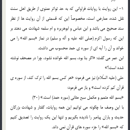
1- اين روايت با روايات فراواني که به حد تواتر معنوي از طريق اهل سنت
نقل شده، معارض است، مخصوصاً اين که قسمتي از آن روايت ها از نظر
سند صحيح مي باشد و ابن عباس و ابوهريره و ام سلمه شهادت مي دهند بر
اين که رسول اکرم (صلي الله عليه و آله و سلم) در نماز «بسم الله» را مي
خواند و آن را آيه اي از سوره ي حمد محسوب مي داشت.
ابن عمر مي گفت: «اگر بنا بود، بسم الله خوانده نشود، چرا در مصحف نوشته
شده است؟»
علي (عليه السّلام) نيز مي فرمود: «هر کس بسم الله را ترک کند، از سوره ي
قرآن کم کرده است» و باز مي فرمود:
«بسم الله متمم و مکمل سبع مثاني (سوره حمد) است.» (30)
با اين وصف ما چگونه مي توانيم اين همه روايات، گفتار و شهادت بزرگان
حديث و ياران پيامبر را ناديده بگيريم و تنها اين يک روايت را تصديق کنيم
که «بسم الله» را جزء سوره هاي قرآن نمي داند.