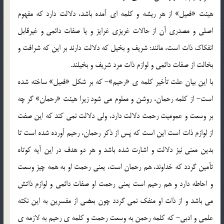
هيئت «فعيل» از هر ريشه و کلمه اي آمده باشد، دلالت دارد که مفهوم
اصلي و مصدري آن از حالات غريزي غرايز و يا صفات دائمي و غيرقابل
انفکاک ذات است، مانند: شريف و بخيل که دلالت دارند بر اين که شرافت و
بخالت از صفات دائمي و لوازم ذات مرد شريف و بخيلند.
با اين بيان علت تأخير کلمه ي «رحيم»- که بر شکل «فعيل» ساخته شده
است- از کلمه رحمان، روشن و معلوم مي شود زيرا هيئت «رحمان» گر چه
بر وسعت و عموميت رحمت دلالت دارد، ولي دلالت نمي کند که اين صفت
از لوازم ذات است اين است که پس از ذکر رحمان، رحيم آورده شده است تا
بدين معني نيز دلالت و اشارت شده باشد و هر دو هدف در اين آيه کوتاه
تأمين گردد که خداوند، هم رحمان است، يعني رحمت او به همه چيز وسعت
و احاطه دارد و هم رحيم است يعني رحمت او صفات دائمي و لوازم ذاتش
مي باشد و از ذات او منفک نمي گردد چون بعضي از مفسرين به اين نکته
علمي و ادبي- که کلمه رحمن به وسعت رحمت و کلمه ي رحيم به لازمه ي