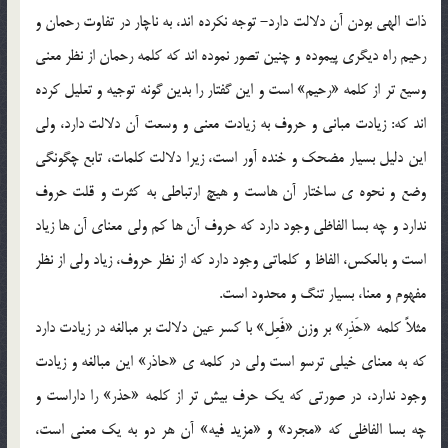
ذات الهي بودن آن دلالت دارد- توجه نکرده اند، به ناچار در تفاوت رحمان و
رحيم راه ديگري پيموده و چنين تصور نموده اند که کلمه رحمان از نظر معني
وسيع تر از کلمه «رحيم» است و اين گفتار را بدين گونه توجيه و تعليل کرده
اند که: زيادت مباني و حروف به زيادت معني و وسعت آن دلالت دارد، ولي
اين دليل بسيار مضحک و خنده آور است، زيرا دلالت کلمات، تابع چگونگي
وضع و نحوه ي ساختار آن هاست و هيچ ارتباطي به کثرت و قلت حروف
ندارد و چه بسا الفاظي وجود دارد که حروف آن ها کم ولي معناي آن ها زياد
است و بالعکس، الفاظ و کلماتي وجود دارد که از نظر حروف، زياد ولي از نظر
مفهوم و معنا، بسيار تنگ و محدود است.
مثلاً کلمه «حَذِر» بر وزن «فَعِل» با کسر عين دلالت بر مبالغه در زيادت دارد
که به معناي خيلي ترسو است ولي در کلمه ي «حاذر» اين مبالغه و زيادت
وجود ندارد، در صورتي که يک حرف بيش تر از کلمه «حذر» را داراست و
چه بسا الفاظي که «مجرد» و «مزيد فيه» آن هر دو به يک معني است،