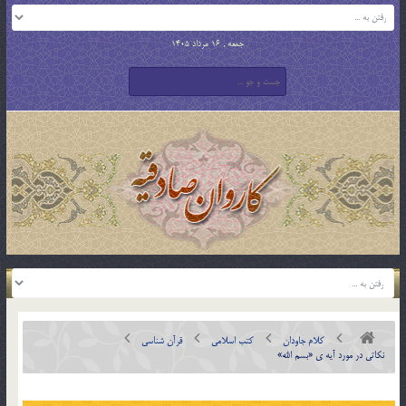
جمعه , 16 مرداد 1405
کلام جاودان
کتب اسلامی
قرآن شناسی
نکاتي در مورد آيه ي «بسم الله»