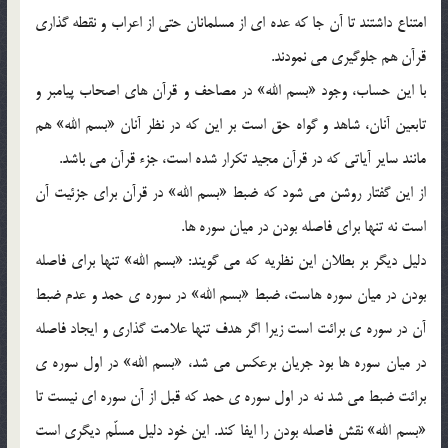
امتناع داشتند تا آن جا که عده اي از مسلمانان حتي از اعراب و نقطه گذاري
قرآن هم جلوگيري مي نمودند.
با اين حساب، وجود «بسم الله» در مصاحف و قرآن هاي اصحاب پيامبر و
تابعين آنان، شاهد و گواه حق است بر اين که در نظر آنان «بسم الله» هم
مانند ساير آياتي که در قرآن مجيد تکرار شده است، جزء قرآن مي باشد.
از اين گفتار روشن مي شود که ضبط «بسم الله» در قرآن براي جزئيت آن
است نه تنها براي فاصله بودن در ميان سوره ها.
دليل ديگر بر بطلان اين نظريه که مي گويند: «بسم الله» تنها براي فاصله
بودن در ميان سوره هاست، ضبط «بسم الله» در سوره ي حمد و عدم ضبط
آن در سوره ي برائت است زيرا اگر هدف تنها علامت گذاري و ايجاد فاصله
در ميان سوره ها بود جريان برعکس مي شد، «بسم الله» در اول سوره ي
برائت ضبط مي شد نه در اول سوره ي حمد که قبل از آن سوره اي نيست تا
«بسم الله» نقش فاصله بودن را ايفا کند. اين خود دليل مسلّم ديگري است