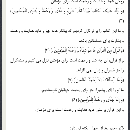
روحي شما] و هدايت و رحمت است براي مؤمنان.
(وَ نَزَّلْنَا عَلَيْکَ الْکِتَابَ تِبْيَاناً لِکُلِّ شَيْ‌ءٍ وَ هُدًى وَ رَحْمَةً وَ بُشْرَى لِلْمُسْلِمِينَ‌.)
(3)
و ما اين کتاب را بر تو نازل کرديم که بيانگر همه چيز و مايه هدايت و رحمت
و بشارت براي مسلمانان باشد.
(وَ نُنَزِّلُ مِنَ الْقُرْآنِ مَا هُوَ شِفَاءٌ وَ رَحْمَةٌ لِلْمُؤْمِنِينَ .) (4)
و از قرآن، آن چه شفا و رحمت است براي مؤمنان نازل مي کنيم و ستمگران
را جز خسران و زيان نمي افزايد.
(وَ مَا أَرْسَلْنَاکَ إِلاَّ رَحْمَةً لِلْعَالَمِينَ.‌) (5)
ما تو را [اي پيامبر!] جز براي رحمت جهانيان نفرستاديم.
(وَ إِنَّهُ لَهُدًى وَ رَحْمَةٌ لِلْمُؤْمِنِينَ‌.) (6)
و اين قرآن براستي مايه هدايت و رحمت است براي مؤمنان.
ذکر رحيم بعد از رحمان نکته اي دارد