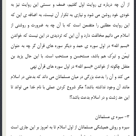
از آن چه درباره ي روايت اول گفتيم، ضعف و سستي اين روايت نيز به
خودي خود روشن مي شود و نيازي به تکرار آن نيست، به اضافه ي اين که
اين روايت مطلبي را متضمن است که با آن چه به ضرورت و روشني از
اسلام مي دانيم مخالفت دارد و آن اين که ترديدي در اين نيست که خواندن
«بسم الله» در اول سوره ي حمد و ديگر سوره هاي قرآن گر چه به عنوان
تيمّن و تبرّک هم باشد، مستحسن و مستحب است. با اين حال يزيد بن
مغفل چگونه از خواندن «بسم الله» در اول سوره هاي قرآن نهي
مي کند و آن را بدعت بزرگي در ميان مسلمانان مي داند که بدعتي در اسلام
مانند آن وجود نداشته باشد؟ مگر شروع کردن عملي با نام خدا مي تواند تا
اين حد زشت و در اسلام بدعت باشد؟!
3- سيره ي مسلمانان
سيره و روش هميشگي مسلمانان از اول اسلام تا به امروز بر اين جاري است