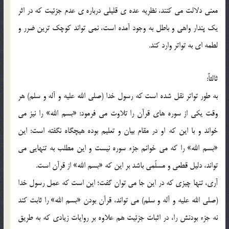
معني دلالت مي کنند، نظريه عده ي قليلي درباره ي عدم جزئيت که در اثر
يک پندار واهي و باطل به وجود آمده است، نمي تواند کوچک ترين ضرر و
لطمه اي به تواتر وارد کند.
ثالثاً:
به طور تواتر نقل شده است که رسول خدا (صلي الله عليه و آله و سلم) هر
وقت يکي از سوره هاي قرآن را تلاوت مي فرمود: «بسم الله» را نيز مي
خواند و با اين که او در مقام بيان و تعليم بوده هيچگاه نگفته است: اين
«بسم الله» را که مي خوانم جزء سوره نيست و اين مطلب به تنهايي مي
تواند، دليل قطعي و مسلّمي باشد بر اين که «بسم الله» از قرآن است.
آري، تنها چيزي که در اين جا مي توان گفت؛ اين است که عمل رسول خدا
(صلي الله عليه و آله و سلم) مي تواند، قرآن بودن «بسم الله» را ثابت کند
نه جزء بودنش را، در اثبات جزئيت هم علاوه بر روايات زيادي که به طريق