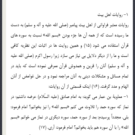
1- روايات اهل بيت
روايات معتبر فراواني از اهل بيت پيامبر (صلي الله عليه و آله و سلم) به دست
ما رسيده است که از همه آن ها جزء بودن «بسم الله» نسبت به سوره هاي
قرآن استفاده مي شود (15) و همين روايت ها در اثبات اين نظريه کافي
است و ما را از ديگر دلايل بي نياز مي سازد زيرا رسول اکرم (صلي الله عليه
و آله و سلم) آنان را قرين و همدوش قرآن معرفي نموده است که بايد در
تمام مسائل و مشکلات ديني به آنان مراجعه نمود و در حل غوامض از آنان
الهام و مدد گرفت. (16) اينک قسمتي از آن روايات:
1- معاوية بن عمار مي گويد: به امام صادق (عليه السّلام) عرضه داشتم: در
نماز که سوره حمد را تلاوت مي کنم «بسم الله» را نيز بخوانم؟ امام فرمود:
بلي. مجدداً پرسيدم: بعد از سوره حمد، سوره ديگري در نماز مي خوانم «بسم
الله» را با آن سوره هم بايد بخوانم؟ امام فرمود: آري. (17)