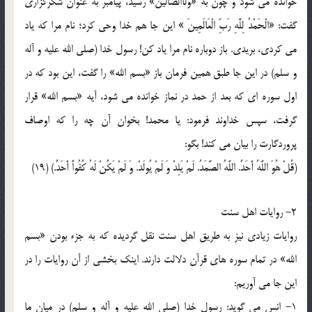
خوانده مي شود و چون به «وَلَاالضّالّين» رسيد، پيامبر به عنوان شکرگزاري
گفت: «الْحَمْدُ لِلَّهِ رَبِّ الْعَالَمِينَ‌ » اين جا هم خدا وحي کرد؛ نام مرا که ياد
مي کردي، بريدي. باز دوباره نام مرا ياد کن! رسول خدا (صلي الله عليه و آله
و سلم) در اين جا طبق همين فرمان باز «بسم الله» را گفت، اين بود که در
اول سوره اي که بعد از حمد در نماز خوانده مي شود، آيه «بسم الله» قرار
گرفت، سپس خداوند فرمود: يا محمد! بخوان آن چه را که اوصاف
پروردگارت را بيان مي کند! بگو:
(قُلْ هُوَ اللَّهُ أَحَدٌ. اللَّهُ الصَّمَدُ. لَمْ يَلِدْ وَ لَمْ يُولَدْ. وَ لَمْ يَکُنْ لَهُ کُفُواً أَحَدٌ.) (19)
2- روايات اهل سنت
روايات زيادي نيز به طريق اهل سنت نقل گرديده که به جزء بودن «بسم
الله» در تمام سوره هاي قرآن دلالت دارند. اينک بخشي از آن روايات را در
اين جا مي آوريم:
1- انس مي گويد: رسول خدا (صلي الله عليه و آله و سلم) در ميان ما