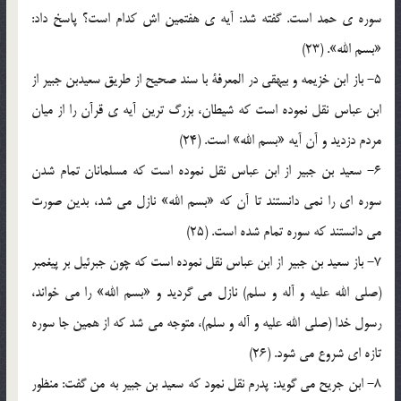
سوره ي حمد است. گفته شد: آيه ي هفتمين اش کدام است؟ پاسخ داد:
«بسم الله». (23)
5- باز ابن خزيمه و بيهقي در المعرفة با سند صحيح از طريق سعيدبن جبير از
ابن عباس نقل نموده است که شيطان، بزرگ ترين آيه ي قرآن را از ميان
مردم دزديد و آن آيه «بسم الله» است. (24)
6- سعيد بن جبير از ابن عباس نقل نموده است که مسلمانان تمام شدن
سوره اي را نمي دانستند تا آن که «بسم الله» نازل مي شد، بدين صورت
مي دانستند که سوره تمام شده است. (25)
7- باز سعيد بن جبير از ابن عباس نقل نموده است که چون جبرئيل بر پيغمبر
(صلي الله عليه و آله و سلم) نازل مي گرديد و «بسم الله» را مي خواند،
رسول خدا (صلي الله عليه و آله و سلم)، متوجه مي شد که از همين جا سوره
تازه اي شروع مي شود. (26)
8- ابن جريح مي گويد: پدرم نقل نمود که سعيد بن جبير به من گفت: منظور