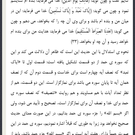
ثنايم گفت و چون گويد: (مالِکِ يَومِ الدّينِ) خدا مي فرمايد: بنده ام ستايشم
نمود و چون مي گويد: (إِيَّاکَ نَعْبُدُ وَ إِيَّاکَ نَسْتَعِينُ) خدا مي فرمايد: اين در
ميان من و بنده ام باشد و براي وي آن چه را که بخواهد، مي دهم و چون
مي گويد: (اهْدِنَا الصِّرَاطَ الْمُسْتَقِيمَ‌) خدا مي فرمايد: هدايت من براي بنده ام
خواهد رسيد و آن چه او بخواهد. (33)
نحوه ي استدلال با اين حديث اين است که ظاهر آن دلالت مي کند بر اين
که سوره ي حمد از دو قسمت تشکيل يافته است: قسمت اول تا «اياک
نعبد» که نصف آيه چهارم است براي خداست و قسمت دوم آن که از نصف
همان آيه تا پايان سوره مي باشد براي نمازگزار است. اين دو قسمت، هم از
نظر تعداد آيات با هم مساويند و هم روايت «تنصيف» که نصف سوره ي
حمد براي خدا و نصف آن براي نمازگزار است، تصحيح و تأييد مي شود، ولي
اگر «بسم الله» را جزء سوره ي حمد بدانيم، در اين صورت معناي حديث
صحيح نخواهد بود زيرا به طوري که قبلاً اشاره نموديم، سوره ي حمد در اين
صورت جمعاً داراي هفت آيه است و اگر «بسم الله» جزء حمد باشد، بايد از