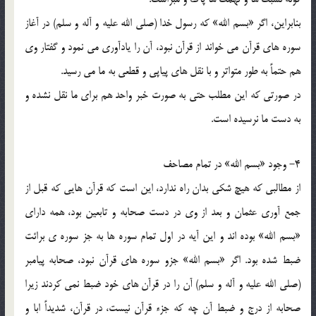
بنابراين، اگر «بسم الله» که رسول خدا (صلي الله عليه و آله و سلم) در آغاز
سوره هاي قرآن مي خواند از قرآن نبود، آن را يادآوري مي نمود و گفتار وي
هم حتماً به طور متواتر و با نقل هاي پياپي و قطعي به ما مي رسيد.
در صورتي که اين مطلب حتي به صورت خبر واحد هم براي ما نقل نشده و
به دست ما نرسيده است.
4- وجود «بسم الله» در تمام مصاحف
از مطالبي که هيچ شکي بدان راه ندارد، اين است که قرآن هايي که قبل از
جمع آوري عثمان و بعد از وي در دست صحابه و تابعين بود، همه داراي
«بسم الله» بوده اند و اين آيه در اول تمام سوره ها به جز سوره ي برائت
ضبط شده بود. اگر «بسم الله» جزو سوره هاي قرآن نبود، صحابه پيامبر
(صلي الله عليه و آله و سلم) آن را در قرآن هاي خود ضبط نمي کردند زيرا
صحابه از درج و ضبط آن چه که جزء قرآن نيست، در قرآن، شديداً ابا و