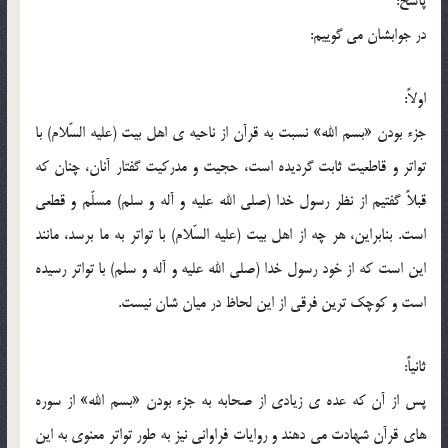
پاسخ:
در جوابشان مي گوييم:
اولاً:
جزء بودن «بسم الله» نسبت به قرآن از ناحيه ي اهل بيت (عليه السّلام) با
تواتر و قاطعيت ثابت گرديده است، حجيت و مدرکيت گفتار آنان، چنان که
قبلاً گفتيم از نظر رسول خدا (صلي الله عليه و آله و سلم) مسلّم و قطعي
است. بنابراين، هر چه از اهل بيت (عليه السّلام) با تواتر به ما برسد، مانند
اين است که از خود رسول خدا (صلي الله عليه و آله و سلم) با تواتر رسيده
است و کوچک ترين فرقي از اين لحاظ در ميان شان نيست.
ثانياً:
پس از آن که عده ي زيادي از صحابه به جزء بودن «بسم الله» از سوره
هاي قرآن شهادت مي دهند و روايات فراواني نيز به طور تواتر معنوي به اين