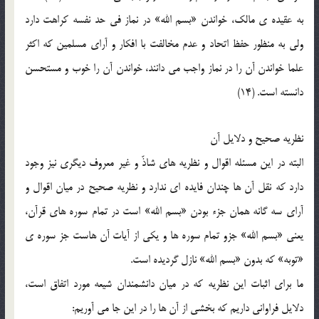
به عقيده ي مالک، خواندن «بسم الله» در نماز في حد نفسه کراهت دارد
ولي به منظور حفظ اتحاد و عدم مخالفت با افکار و آراي مسلمين که اکثر
علما خواندن آن را در نماز واجب مي دانند، خواندن آن را خوب و مستحسن
دانسته است. (14)
نظريه صحيح و دلايل آن
البته در اين مسئله اقوال و نظريه هاي شاذّ و غير معروف ديگري نيز وجود
دارد که نقل آن ها چندان فايده اي ندارد و نظريه صحيح در ميان اقوال و
آراي سه گانه همان جزء بودن «بسم الله» است در تمام سوره هاي قرآن،
يعني «بسم الله» جزو تمام سوره ها و يکي از آيات آن هاست جز سوره ي
«توبه» که بدون «بسم الله» نازل گرديده است.
ما براي اثبات اين نظريه که در ميان دانشمندان شيعه مورد اتفاق است،
دلايل فراواني داريم که بخشي از آن ها را در اين جا مي آوريم: