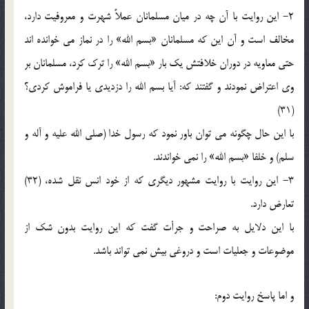
2- اين روايت با آن چه در ميان مسلمانان عملاً شهرت و معروفيت دارد،
مخالف است و آن اين که مسلمانان «بسم الله» را در نماز مي خوانده اند
حتي معاويه در دوران خلافتش يک بار «بسم الله» را ترک کرد، مسلمانان بر
وي اعتراض نمودند و گفتند که: آيا بسم الله را دزديدي يا فراموش کردي؟
(31)
با اين حال چگونه مي توان باور نمود که رسول خدا (صلي الله عليه و آله و
سلم) و خلفا «بسم الله» را نمي خواندند.
3- اين روايت با روايت مشهور ديگري که از خود انس نقل شده، (32)
تعارض دارد.
با اين دلايل به صراحت و جرأت گفت که اين روايت بدون شک از
موضوعات و جعليات است و دروغي بيش نمي تواند باشد.
و اما پاسخ روايت دوم: