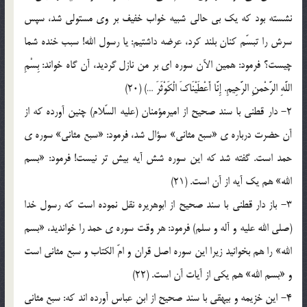
نشسته بود که يک بي حالي شبيه خواب خفيف بر وي مستولي شد، سپس
سرش را تبسّم کنان بلند کرد، عرضه داشتيم: يا رسول الله! سبب خنده شما
چيست؟ فرمود: همين الآن سوره اي بر من نازل گرديد، آن گاه خواند: بِسْمِ
اللَّهِ الرَّحْمنِ الرَّحِيمِ. إِنَّا أَعْطَيْنَاکَ الْکَوْثَرَ …) (20)
2- دار قطني با سند صحيح از اميرمؤمنان (عليه السّلام) چنين آورده که از
آن حضرت درباره ي «سبع مثاني» سؤال شد، فرمود: «سبع مثاني» سوره ي
حمد است. گفته شد که اين سوره شش آيه بيش تر نيست! فرمود: «بسم
الله» هم يک آيه از آن است. (21)
3- باز دار قطني با سند صحيح از ابوهريره نقل نموده است که رسول خدا
(صلي الله عليه و آله و سلم) فرمود: هر وقت سوره ي حمد را خوانديد، «بسم
الله» را هم بخوانيد زيرا اين سوره اصل قران و امّ الکتاب و سبع مثاني است
و «بسم الله» هم يکي از آيات آن است. (22)
4- اين خزيمه و بيهقي با سند صحيح از ابن عباس آورده اند که: سبع مثاني