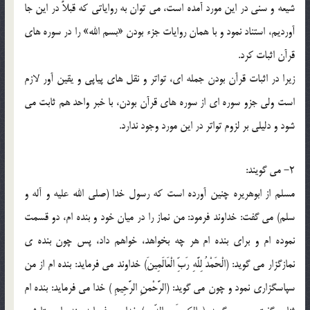
شيعه و سني در اين مورد آمده است، مي توان به رواياتي که قبلاً در اين جا
آورديم، استناد نمود و با همان روايات جزء بودن «بسم الله» را در سوره هاي
قرآن اثبات کرد.
زيرا در اثبات قرآن بودن جمله اي، تواتر و نقل هاي پياپي و يقين آور لازم
است ولي جزو سوره اي از سوره هاي قرآن بودن، با خبر واحد هم ثابت مي
شود و دليلي بر لزوم تواتر در اين مورد وجود ندارد.
2- مي گويند:
مسلم از ابوهريره چنين آورده است که رسول خدا (صلي الله عليه و آله و
سلم) مي گفت: خداوند فرمود: من نماز را در ميان خود و بنده ام، دو قسمت
نموده ام و براي بنده ام هر چه بخواهد، خواهم داد، پس چون بنده ي
نمازگزار مي گويد: (الْحَمْدُ لِلَّهِ رَبِّ الْعَالَمِينَ‌) خداوند مي فرمايد: بنده ام از من
سپاسگزاري نمود و چون مي گويد: (الرَّحْمنِ الرَّحِيمِ‌ ) خدا مي فرمايد: بنده ام