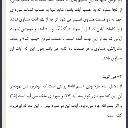
اگر فرض کنيم که اين تقسيم بندي به حسب الفاظ است نه به حسب معاني،
از کجا معلوم که به حسب آيات باشد، شايد تنها به حساب کلمات سوره ي
حمد به دو قسمت مساوي تقسيم مي شود گر چه از نظر آيات مساوي نباشد
زيرا کلمات آياتي که قبل از جمله «إِيَّاکَ نَعْبُدُ وَ …» آمده و همچنين کلمات
آياتي که بعد از اين جمله آمده است، با حساب نمودن «بسم الله» و حذف
مکرراتش، مساوي و هر قسمت ده کلمه مي باشد بدون اين که آيات آن
مساوي باشد.
3- مي گويند:
از دلايل عدم جزء بودن «بسم الله» روايتي است که ابوهريره نقل نموده و
آن اين که: سوره ي کوثر سه آيه (34) و سوره ي ملک سي آيه است (35)
و اگر بسم الله جزء سوره بود، آيات اين دو سوره بيش از اين بود که ابوهريره
گفته است.