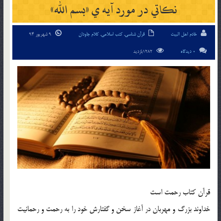
نکاتي در مورد آيه ي «بسم الله»
خادم اهل البیت
قرآن شناسی
,
کتب اسلامی
,
کلام جاودان
9 شهریور 94
0 دیدگاه
1282بازدید
قرآن کتاب رحمت است
خداوند بزرگ و مهربان در آغاز سخن و گفتارش خود را به رحمت و رحمانيت