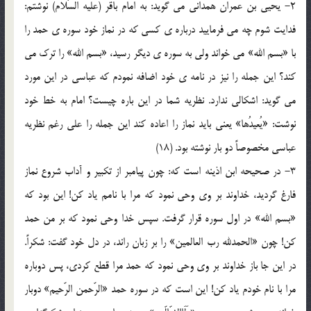
2- يحيي بن عمران همداني مي گويد: به امام باقر (عليه السّلام) نوشتم:
فدايت شوم چه مي فرماييد درباره ي کسي که در نماز خود سوره ي حمد را
با «بسم الله» مي خواند ولي به سوره ي ديگر رسيد، «بسم الله» را ترک مي
کند؟ اين جمله را نيز در نامه ي خود اضافه نمودم که عباسي در اين مورد
مي گويد: اشکالي ندارد. نظريه شما در اين باره چيست؟ امام به خط خود
نوشت: «يُعيدُها» يعني بايد نماز را اعاده کند اين جمله را علي رغم نظريه
عباسي مخصوصاً دو بار نوشته بود. (18)
3- در صحيحه ابن اذينه است که: چون پيامبر از تکبير و آداب شروع نماز
فارغ گرديد، خداوند بر وي وحي نمود که مرا با نامم ياد کن! اين بود که
«بسم الله» در اول سوره قرار گرفت. سپس خدا وحي نمود که بر من حمد
کن! چون «الحمدلله رب العالمين» را بر زبان راند، در دل خود گفت: شکراً.
در اين جا باز خداوند بر وي وحي نمود که حمد مرا قطع کردي، پس دوباره
مرا با نام خودم ياد کن! اين است که در سوره حمد «الرّحمن الرّحيم» دوبار