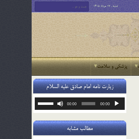
شنبه , 17 مرداد 1405
پزشکی و سلامت
زیارت نامه امام صادق علیه السلام
پخش‌کننده
برای
00:00
00:00
صوت
افزایش
یا
کاهش
صدا
مطالب مشابه
از
کلیدهای