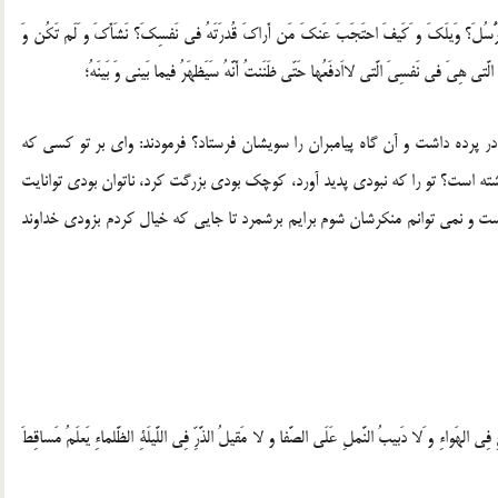
مُ الرُّسُلَ؟ وَيلَكَ و َكَيفَ احتَجَبَ عَنكَ مَن أَراكَ قُدرَتَهُ فى نَفسِكَ؟ نَشَأَكَ و َلَم تَكُن وَ
ُ الَّتى هِىَ فى نَفسِىَ الَّتى لااَدفَعُها حَتّى ظَنَنتُ أَنَّهُ سَيَظهَرُ فيما بَينى وَ بَينَهُ؛
م در پرده داشت و آن گاه پيامبران را سويشان فرستاد؟ فرمودند: واى بر تو كسى كه
اشته است؟ تو را كه نبودى پديد آورد، كوچك بودى بزرگت كرد، ناتوان بودى توانايت
ت و نمى توانم منكرشان شوم برايم برشمرد تا جايى كه خيال كردم بزودى خداوند
ِى الهَواءِ و َلا دَبيبُ النَّملِ عَلَى الصَّفا و لا مَقيلُ الذَّرِّ فِى اللَّيلَةِ الظَّلماءِ يَعلَمُ مَساقِطَ