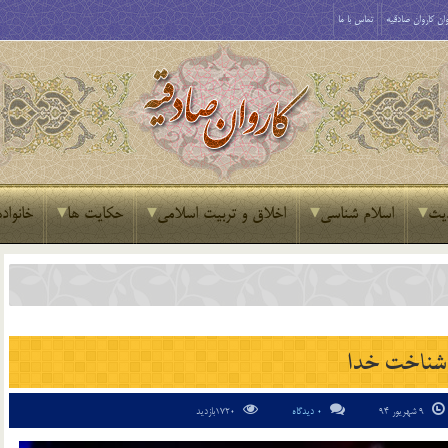
ان کاروان صادقیه
تماس با ما
یث
اسلام شناسی
اخلاق و تربیت اسلامی
حکایت ها
خانواده
شناخت خدا
9 شهریور 94
0 دیدگاه
1720بازدید