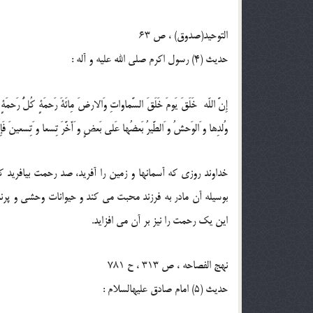
التوحيد(صدوق) ، ص 63
حدیث (4) رسول اكرم صلى الله عليه و آله :
إِنَّ اللّه خَلَقَ يَومَ خَلَقَ السَّماواتِ وَالارضَ مِائَةَ رَحمَةٍ كُلُّ رَحمَ
وُلدِها و َالوَحشُ و َالطَّيرُ بَعضُها عَلى بَعضٍ و َأَخَّرَ تِسعا و َتِسعينَ فَإِذا
خداوند روزى كه آسمانها و زمين را آفريد، صد رحمت بيافريد ك
بوسيله آن مادر به فرزند محبت مى كند و حيوانات وحشى و پرند
اين يك رحمت را نيز بر آن مى افزايد.
نهج الفصاحه ، ص 313 ، ح 781
حدیث (5) امام صادق عليه‏السلام :