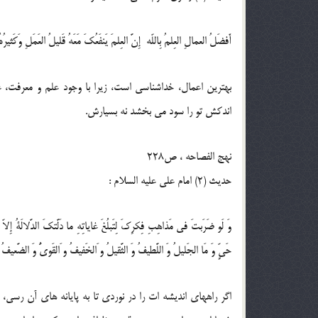
أَفضَلُ العمالِ العِلمُ بِاللّه إِنَّ العِلمَ يَنفَعُكَ مَعَهُ قَليلُ العَمَلِ وَكَثيرُه
بهترين اعمال، خداشناسى است، زيرا با وجود علم و معرفت، عم
اندكش تو را سود مى بخشد نه بسيارش.
نهج الفصاحه ، ص228
حدیث (2) امام على عليه السلام :
وَ لَو ضَرَبتَ فى مَذاهِبِ فِكرِكَ لِتَبلُغَ غاياتِهِ ما دَلَّتكَ الدَّلالَةُ إِلاّ
حَىٍّ وَ مَا الجَليلُ وَ اللَّطيفُ وَ الثَّقيلُ و َالخَفيفُ و َالقَوىُّ وَ الضَّعيفُ 
اگر راههاى انديشه ات را در نوردى تا به پايانه هاى آن رسى،