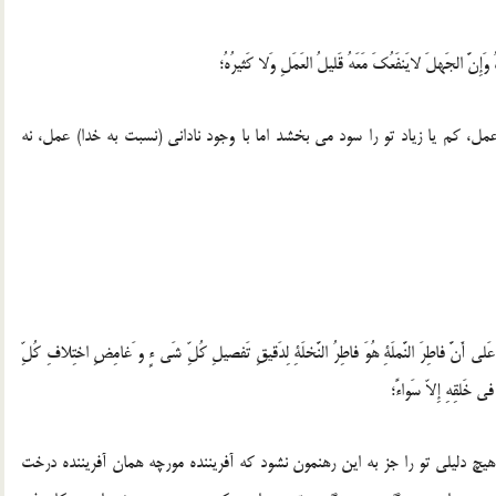
ُ وَإِنَّ الجَهلَ لايَنفَعُكَ مَعَهُ قَليلُ العَمَلِ وَلا كَثيرُهُ؛
ل، كم يا زياد تو را سود مى بخشد اما با وجود نادانى (نسبت به خدا) عمل، نه
 عَلى أَنَّ فاطِرَ النَّملَةِ هُوَ فاطِرُ النَّخلَةِ لِدَقيقِ تَفصيلِ كُلِّ شَى ءٍ و َغامِضِ اختِلافِ كُلِّ
فى خَلقِهِ إِلاّ سَواءً؛
 هيچ دليلى تو را جز به اين رهنمون نشود كه آفريننده مورچه همان آفريننده درخت