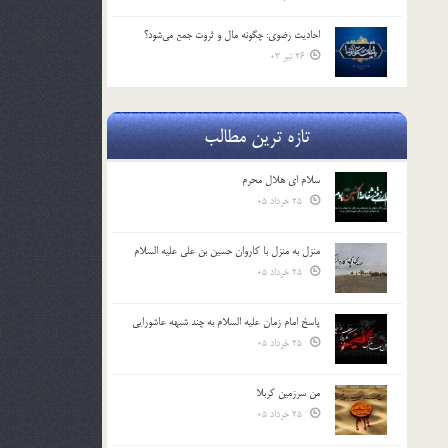
احادیث رضوی: چگونه مال و ثروت جمع می‌شود؟
26 تیر 03
تازه ترین مطالب
سلام ای هلال محرم
25 خرداد 05
منزل به منزل با کاروان حسین بن علی علیه السلام
25 خرداد 05
پاسخ امام زمان علیه السلام به چند شبهه عاشورایی
25 خرداد 05
من سرزمین کربلا
25 خرداد 05