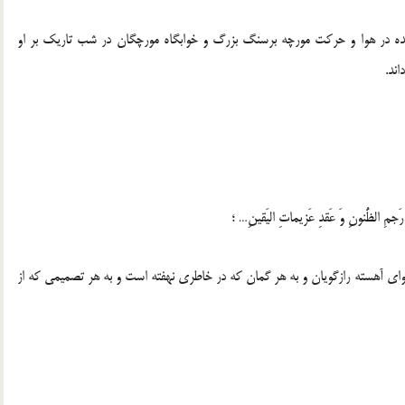
كنده در هوا و حركت مورچه برسنگ بزرگ و خوابگاه مورچگان در شب تاريك بر او
ند.
 رَجمِ الظُّنونِ وَ عَقدِ عَزيماتِ اليَقينِ… ؛
جواى آهسته رازگويان و به هر گمان كه در خاطرى نهفته است و به هر تصميمى كه از