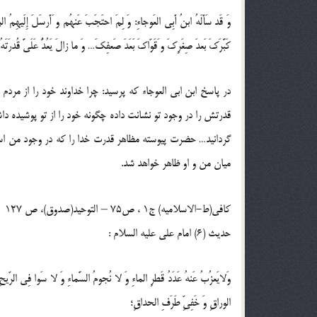
وَ قَد سَأَلَهُ ابنُ أَبِى العَوجاءِ: وَ لِمَ احتَجَبَ عَنهُم و َأَرسَلَ إِلَيهِ
كَبَّرَكَ بَعدَ صِغَرِكَ و َقَوّاكَ بَعَدَ صَعفِكَ… وَ ما زالَ يَعُدُّ عَلَىَّ قُدرَتَه
در پاسخ ابن ابى العوجاء كه پرسيد: چرا خداوند خود را از مرد
قدرتش را در وجود تو نشانت داده چگونه خود را از تو پوشيده د
گردانيد… حضرت پيوسته مظاهر قدرت خدا را كه در وجود من اس
ميان من و او ظاهر خواهد شد.
کافی(ط-الاسلامیه) ج1 ، ص75 – التوحيد(صدوق)، ص 127
حدیث (6) امام على عليه السلام :
وَلايَعزُبُ عَنهُ عَدَدُ قَطرِ الماءِ وَ لا نُجومُ السَّماءِ وَ لا سَوا فِى الرّيحِ ف
الوراقِ وَ خَفِىِّ طَرَفِ الحداقِ؛