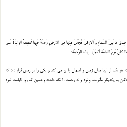
ةٍ طِباقُ ما بَينَ السَّماءِ و َالارضَ فَجَعَلَ مِنها فِى الارضِ رَحمَةً فَبِها تَعطِفُ الوالِدَةُ عَلى
 كانَ يَومُ القيامَةِ أَكمَلَها بِهذِهِ الرَّحمَةِ؛
ه هر يك از آنها ميان زمين و آسمان را پر مى كند و يكى را در زمين قرار داد كه
گان به يكديگر مأنوسند و نود و نه رحمت را نگه داشته و همين كه روز قيامت شود