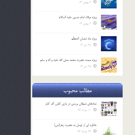
2 بهمن 04
ویژه میلاد امام حسین علیه السلام
2 بهمن 04
ویژه ماه شعبان المعظّم
28 دی 04
ویژه مبعث حضرت محمد صلی الله علیه و اله و سلم
25 دی 04
مطالب محبوب
نمادهای شیطان پرستی در بازی کلش آف کلنز
11 مرداد 94
خاطره ای از توسل به حضرت زهرا(س)
23 خرداد 94