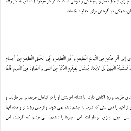
زى از چيز ديگر و پيچيدگى و تنوعى است كه در هر موجود زنده اى به كار رفته
، همگى در آفرينش براى خداوند يكسانند.
اتَرى إِلى أَثَرِ صُنعِهِ فِى النَّباتِ اللَّطيفِ و َغَيرِ اللَّطيفِ و َفِى الخَلقِ اللَّطيفِ مِنَ أَجسامِ
تَبينُهُ العُيونُ بَل لايَكادُ يُستَبانُ لِصِغَرِهِ الذَّكَرُ مِنَ النثى و َالمَولودُ مِنَ القَديمِ فَلَمّا
ظريف و ريز آگاهى دارد. آيا نشانه آفرينش او را در گياهان ظريف و غير ظريف و
ينها را نمى بينى كه تقريبا به چشم ديده نمى شوند و از بس ريزند نر و ماده آنها
 پس چون ريزى و ظرافت اين چيزها را ديديم… پى برديم كه آفريننده اين