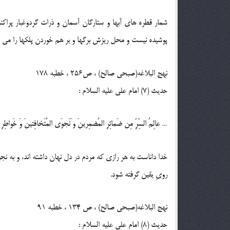
شمار قطره هاى آبها و ستارگان آسمان و ذرات گردوغبار پرا
پوشيده نيست و محل ريزش برگها و بر هم خوردن پلكها را مى دا
نهج البلاغه(صبحی صالح) ، ص256 ، خطبه 178
حدیث (7) امام على عليه السلام :
… عالِمُ السِّرِّ مِن ضَمائِرِ المُضمِرينَ و َنَجوَى المُتَخافِتينَ وَ خَواطِرِ
خدا داناست به هر رازى كه مردم در دل نهان داشته اند، و به ن
روىِ يقين گرفته شود.
نهج البلاغه(صبحی صالح) ، ص 134 ، خطبه 91
حدیث (8) امام على عليه السلام :