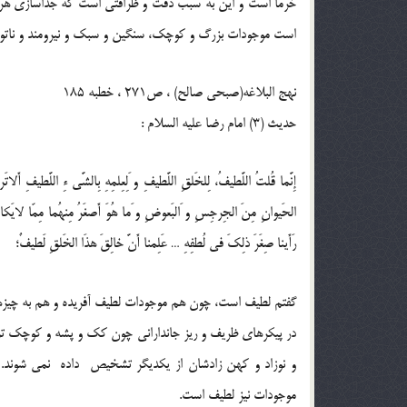
خرما است و اين به سبب دقت و ظرافتى است كه جداسازى هر چي
است موجودات بزرگ و كوچك، سنگين و سبك و نيرومند و ناتوان
نهج البلاغه(صبحی صالح) ، ص271 ، خطبه 185
حدیث (3) امام رضا عليه السلام :
إِنَّما قُلتُ اللَّطيفُ، لِلخَلقِ اللَّطيفِ و َلِعِلمِهِ بِالشَّى ءِ اللَّطيفِ أَل
الحَيوانِ مِنَ الجِرجِسِ و َالبَعوضِ و َما هُوَ أَصغَرُ مِنهُما مِمّا لايَكادُ تَس
رَأَينا صِغَرَ ذلِكَ فى لُطفِهِ … عَلِمنا أَنَّ خالِقَ هذَا الخَلقِ لَطيفٌ؛
گفتم لطيف است، چون هم موجودات لطيف آفريده و هم به چيزهاى 
در پيكرهاى ظريف و ريز جاندارانى چون كك و پشه و كوچك تر از ا
و نوزاد و كهن زادشان از يكديگر تشخيص داده نمى شوند.
موجودات نيز لطيف است.