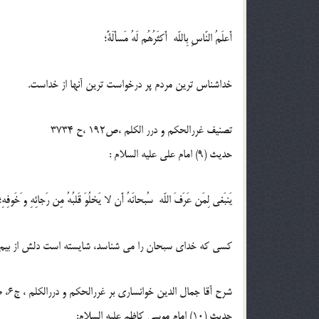
أَعلَمُ النّاسِ بِاللّه أَكثَرُهُم لَهُ مَسأَلَةً؛
خداشناس ترين مردم پر درخواست ترين آنها از خداست.
تصنیف غررالحکم و درر الکلم ،ص192 ،ح 3734
حدیث (9) امام على عليه السلام :
يَنبَغى لِمَن عَرَفَ اللّه سُبحانَهُ أَن لا يَخلُوَ قَلبُهُ مِن رَجائِهِ و َخَوفِهِ؛
كسى كه خداى سبحان را مى شناسد، شايسته است دلش از بيم و ا
شرح آقا جمال الدین خوانساری بر غررالحکم و دررالکلم ، ج6، ص441، ح10926
حدیث (10) امام موسی کاظم علیه السلام: