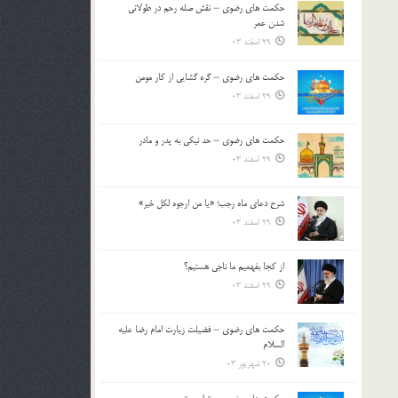
حکمت های رضوی – نقش صله رحم در طولانی
بالا
شدن عمر
و
29 اسفند 03
پایین
استفاده
حکمت های رضوی – گره گشایی از کار مومن
کنید.
29 اسفند 03
حکمت های رضوی – حد نیکی به پدر و مادر
29 اسفند 03
شرح دعای ماه رجب؛ «یا من ارجوه لکل خیر»
29 اسفند 03
از كجا بفهميم ما ناجی هستیم؟
29 اسفند 03
حکمت های رضوی – فضیلت زیارت امام رضا علیه
السلام
20 شهریور 03