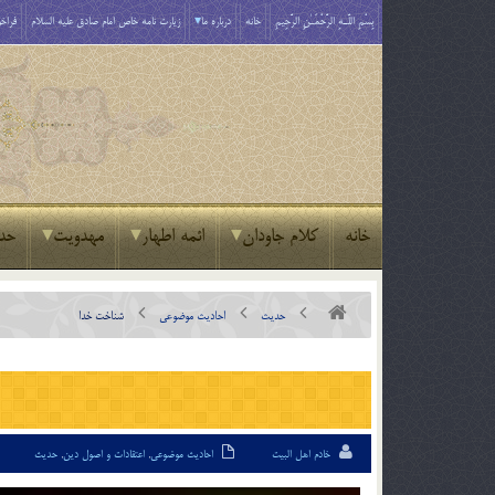
بِسْمِ اللَّـهِ الرَّحْمَـٰنِ الرَّحِيمِ
خانه
درباره ما
زیارت نامه خاص امام صادق علیه السلام
فراخو
خانه
کلام جاودان
ائمه اطهار
مهدویت
حد
حدیث
احادیث موضوعی
شناخت خدا
خادم اهل البیت
احادیث موضوعی
,
اعتقادات و اصول دین
,
حدیث