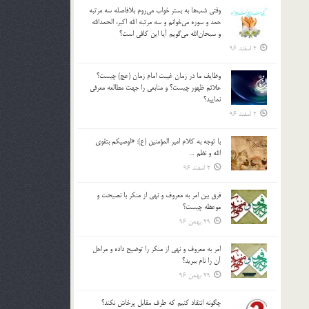
وقتي شب‌ها به بستر خواب مي‌روم بلافاصله سه مرتبه
حمد و سوره مي‌خوانم و سه مرتبه الله اكبر، الحمدالله
و سبحان‌الله مي‌گويم آيا اين كافي است؟
2 اسفند 96
وظايف ما در زمان غيبت امام زمان (عج) چيست؟
علائم ظهور چيست؟ و منابعي را جهت مطالعه معرفي
نماييد؟
2 اسفند 96
با توجه به كلام امير المؤمنين (ع): «اوصيكم بتقوي
الله و نظم …
2 اسفند 96
فرق بين امر به معروف و نهي از منكر با نصيحت و
موعظه چيست؟
29 بهمن 96
امر به معروف و نهي از منكر را توضيح داده و مراحل
آن را نام ببريد؟
29 بهمن 96
چگونه انتقاد كنيم كه طرف مقابل پرخاش نكند؟