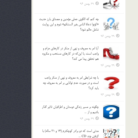
29 بهمن 96
چه كنم كه الگوي عملي مؤمنين و مصداق بارز حديث
«كونوا دعاة الناس بغير السنتكم» شوم و اين روايت
شامل حالم شود؟
29 بهمن 96
آيا امر به معروف و نهي از منكر در كارهاي حرام و
واجب است، يا اين‌كه در كارهاي مستحب و مكروه
هم تحقق پيدا مي كند؟
29 بهمن 96
با چه شرايطي امر به معروف و نهي از منکر واجب
است، و در صورت عدم توانايي بر امر به معروف چه
بايد کرد؟
29 بهمن 96
چگونه بر مسير زندگي دوستان و اطرافيان تاثير گذار
باشيم و از …
29 بهمن 96
مدتي است كه دو برادر كوچكترم (14 و 21 ساله) با
گرفتن چند CD …