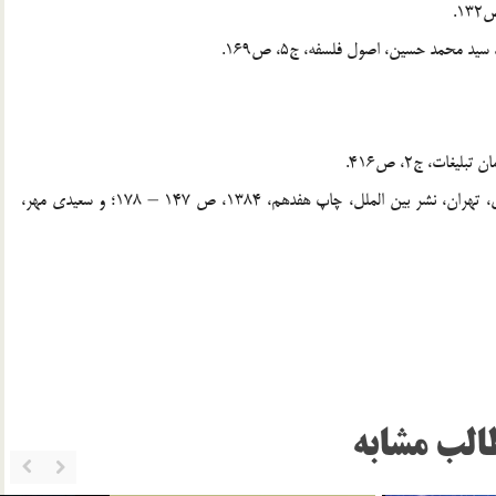
[8]. مصباح يزدي، محمد تقي، آموزش عقايد، دوره سه جلدي، تهران، نشر بين الملل، چاپ هفدهم، 1384، ص 147 – 178؛ و سعيدي مهر،
الب مشابه