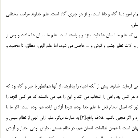
م امور دنيا آگاه و دانا است، و از هر چيزي آگاه است. علم خداوند مراتب مختلفي
لي.
يي که علم ما انسان ها دارد، منزه و پيراسته است. علم ما انسان ها حادث و پس از
 و آلات نظير چشم و گوش و … حاصل مي شود، اما علم الهي، مطلق، نا محدود و
مايد: خداوند پيش از آنكه اشياء را بيافريند، از آنها همانطور با خبر و آگاه بود كه
 از قبل مي دانسته هر كس چه راهي را انتخاب مي كند و اين را هم مي دانسته كه هر كس آنچه را
طور كه اصل انجام فعل با علم خدا بوده، شرط آزادي اراده هم بوده است؛ اگر ما با
آزادي، كار خود را انجام دهيم، علم خداوند مطابق واقع خواهد بود و اگر مجبور باشيم خلاف واقع.[2] به عبارت ديگر، علم ازلي الهي از نظام سببي و
ن است با همين نظامات. انسان هم، در نظام هستي، داراي نوعي اختيار و آزادي