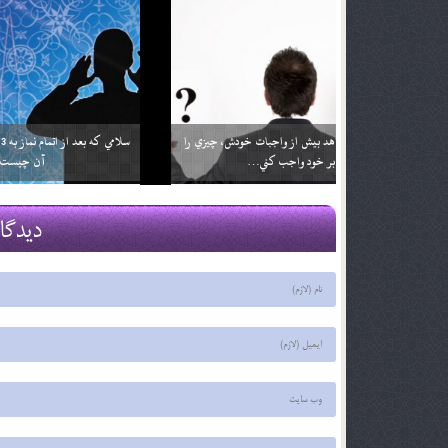
اگر تأثير ترجمه قرآن براي من بيشتر باشد آيا مي توانم
خداوند نمي‌
فقط ترجمه آن را بخوانم؟ آيا اشكالي ندارد؟
2 اسفند 96
2 اسفند 96
دیدگا