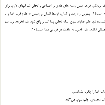
 نزديكتر، فراهم شدن زمينه هاي مادي و اجتماعي و تحقق شناختهاي لازم، براي
انتخاب آزادانه راه راست زندگي و گسترش خدا پرستي در جامعه است.[9] پيمودن راه رشد و كمال، توسط انسان و رسيدن به مقام قرب خدا و يا
؛ تنها علم خداوند بدون اينكه تحقق پيدا كند و واقع شود علم نخواهد بود. علم
ني نباشد، علم خداوند به عاقبت هر فرد بي معنا است.[10]