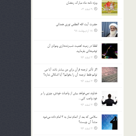
ویژه نامه ماه مبارک رمضان
بالا
9 اسفند 03
و
پایین
استفاده
حضرت آیت الله العظمی نوری همدانی
کنید.
18 اردیبهشت 98
لطفا در زمينه اهميت شب‌زنده‌داري وموانع آن
توضيحاتي بفرماييد.
2 اسفند 96
اگر تأثير ترجمه قرآن براي من بيشتر باشد آيا مي
توانم فقط ترجمه آن را بخوانم؟ آيا اشكالي ندارد؟
2 اسفند 96
خداوند نمي‌خواهد بيش از واجبات خودش، چيزي را بر
خود واجب كني…
2 اسفند 96
سلامي كه بعد از اتمام نماز به 3 امام داده مي‌شود
منشأ آن چيست؟
2 اسفند 96