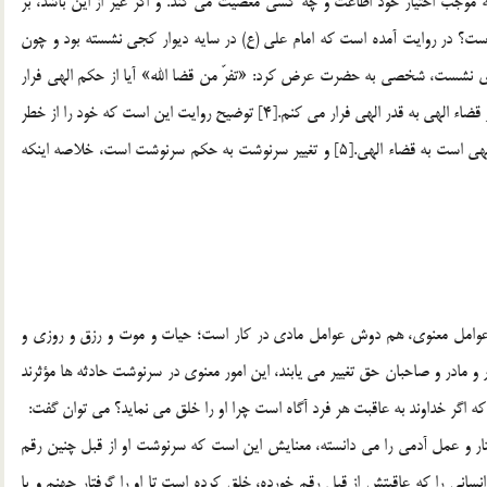
 موجب اختيار خود اطاعت و چه كسي معصيت مي كند. و اگر غير از اين باشد، بر
 سرنوشت قابل تغيير است؟ در روايت آمده است كه امام علي (ع) در سايه ديوار كجي نشسته بود و چون
ري نشست، شخصي به حضرت عرض كرد: «تفرّ من قضا الله» آيا از حكم الهي فرار
مي كني؟ حضرت فرمود: «اَفِرُّ مِن قضاء الله الي قَدَرِالله» يعني از قضاء الهي به قدر الهي فرار مي كنم.[4] توضيح روايت اين است كه خود را از خطر
دور نگهداشتن، پرهيز از امر خداست به امر خدا، و فرار از قدر الهي است به قضاء الهي.[5] و تغيير سرنوشت به حكم سرنوشت است، خلاصه اينكه
 بيني الهي، علل و عوامل معنوي، هم دوش عوامل مادي در كار است؛ حيات و موت و رزق و روزي و
 و مادر و صاحبان حق تغيير مي يابند، اين امور معنوي در سرنوشت حادثه ها مؤثرند
تار و عمل آدمي را مي دانسته، معنايش اين است که سرنوشت او از قبل چنين رقم
نساني را که عاقبتش از قبل رقم خورده، خلق کرده است تا او را گرفتار جهنم و يا