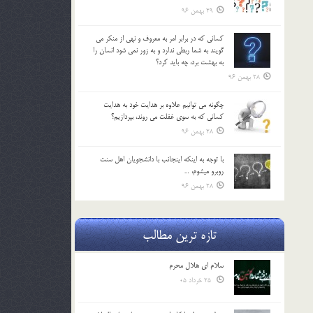
29 بهمن 96
كساني كه در برابر امر به معروف و نهي از منكر مي
گويند به شما ربطي ندارد و به زور نمي شود انسان را
به بهشت برد، چه بايد كرد؟
28 بهمن 96
چگونه مي توانيم علاوه بر هدايت خود به هدايت
كساني كه به سوي غفلت مي روند، بپردازيم؟
28 بهمن 96
با توجه به اينكه اينجانب با دانشجويان اهل سنت
روبرو مي‎شوم، …
28 بهمن 96
تازه ترین مطالب
سلام ای هلال محرم
25 خرداد 05