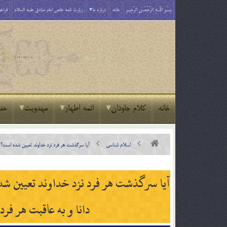
بِسْمِ اللَّـهِ الرَّحْمَـٰنِ الرَّحِيمِ
خانه
درباره ما
زیارت نامه خاص امام صادق علیه السلام
فراخو
خانه
کلام جاودان
ائمه اطهار
مهدویت
حد
اسلام شناسی
آيا سرگذشت هر فرد نزد خداوند تعيين شده است؟ آيا
آيا سرگذشت هر فرد نزد خداوند تعيين شده
دانا و به عاقبت هر فرد