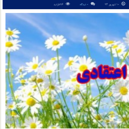
10 شهریور 94
0 دیدگاه
896بازدید