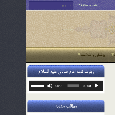
شنبه , 17 مرداد 1405
پزشکی و سلامت
زیارت نامه امام صادق علیه السلام
پخش‌کننده
برای
00:00
00:00
صوت
افزایش
یا
کاهش
صدا
مطالب مشابه
از
کلیدهای