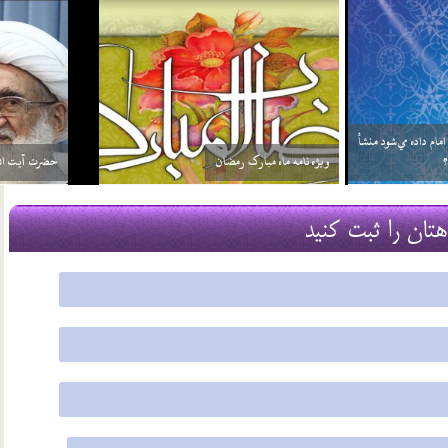
خواهد بيش از واجبات خودش، چيزي را
سلامي كه بعد از اتمام نماز به 3 امام داده مي‌شود منشأ
بر خود واجب كني…
آن چيست؟
2 اسفند 96
هتان را ثبت کنید