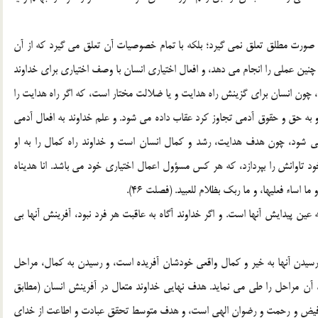
ه صورت مطلق تعلق نمي گيرد؛ بلکه با تمام خصوصيات آن تعلق مي گيرد که از آن
د چنين عملي را انجام مي دهد، و افعال اختياري انسان با وصف اختياري براي خداوند
ن نيست، چون انسان براي گزينش راه هدايت و يا ضلالت مختار است، که اگر راه هدايت را
 و به حق و حقوق آدمي تجاوز کرد عقاب داده مي شود. و علم خداوند به افعال آدمي
 شود، چون هدف هدايت، رشد و کمال انسان است و خداوند راه کمال را به او
ود تاوانش را بپردازد، که هر کس مسؤول اعمال اختياري خود مي باشد. انا هديناه
 عين پيدايش آنها است. و اگر خداوند آگاه به عاقبت هر فرد نبود، آفرينش آنها بي
سيدن آنها به خير و كمال واقعي خودشان آفريده است، و رسيدن به كمال، مراحل
، آن مراحل را طي مي نمايد. هدف نهايي خداوند متعال در آفرينش انسان (مطابق
رين فيض و رحمت و رضوان الهي است، و هدف متوسط تحقق عبادت و اطاعت از خداي