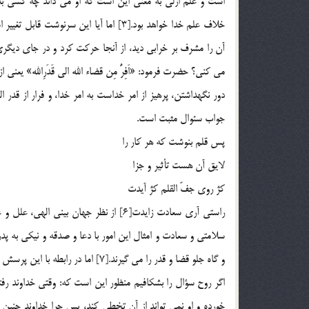
است و علم ازلي به معني اين است كه او مي داند چه كسي به
خلاف علم خدا خواهد بود.[3] اما آيا اين
آن را مشرف بر خرابي ديد، از آنجا حركت كرد و در جاي ديگ
جواب سئوال مثبت است.
پس قلم بنوشت كه هر كار را
لايق آن هست تأثير و جزا
كژ روي جفّ القلم كژ آيدت
راستي آري سعادت زايدت[6] از نظر جهان
سلامتي و سعادت و امثال اين امور با دعا و صدقه و نيكي به پدر
و گاه جلو قضا و قدر را مي گيرند.[7] اما در رابطه با اين پرسش که اگر خداوند به عاقبت هر فرد آگاه است چرا او را خلق مي نمايد؟ مي توان گفت:
اگر روح سؤال را بشکافيم منظور اين است که: وقتي خداوند رف
خورده و او نمي تواند از آن تخطي کند، پس چرا خداوند چنين ا