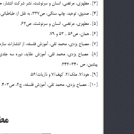
[3] . مطهري، مرتضي، انسان و سرنوشت، نشر شركت انتشار، ص132.
[4] . صدوق، توحيد، چاپ سنگي، ص337، به نقل از: طباطبائي، سيد محمد حسين، اصول فلسفه، ج5، ص169.
[5] . مطهري، مرتضي، انسان و سرنوشت، ص62.
[6] . همان، ص56 ـ 53 و 79.
[7] . مصباح يزدي، محمد تقي، آموزش فلسفه، از انتشارات سازمان تبليغات، ج2، ص416.
پيشين، ص 340-342.
[9] . هود/7. ملك/2. كهف/7 و ذاريات/56.
[10] . مصباح يزدي، محمد تقي، آموزش فلسفه، ج2، ص403.
مط