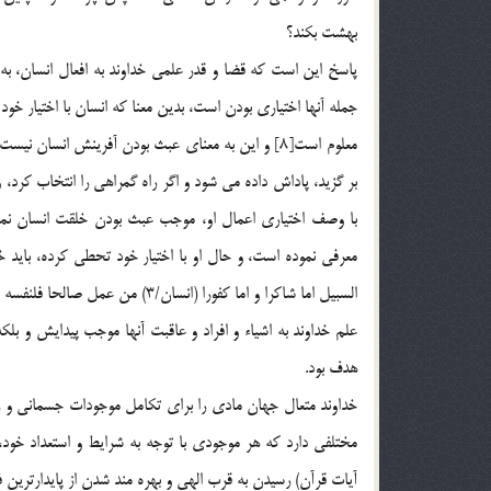
بهشت بکند؟
پاسخ اين است که قضا و قدر علمي خداوند به افعال انسان، ب
جمله آنها اختياري بودن است، بدين معنا که انسان با اختيار خو
معلوم است[8] و اين به معناي عبث بودن آفرينش انسا
بر گزيد، پاداش داده مي شود و اگر راه گمراهي را انتخاب کرد،
با وصف اختياري اعمال او، موجب عبث بودن خلقت انسان نمي
معرفي نموده است، و حال او با اختيار خود تحطي کرده، بايد خ
السبيل اما شاکرا و اما کفورا (انسان/3) من عمل صالحا فلنفسه و ما اساء فعليها، و ما ربک بظلام للعبيد. (فصلت 46).
علم خداوند به اشياء و افراد و عاقبت آنها موجب پيدايش و بلكه
هدف بود.
خداوند متعال جهان مادي را براي تكامل موجودات جسماني و ر
مختلفي دارد كه هر موجودي با توجه به شرايط و استعداد خود
آيات قرآن) رسيدن به قرب الهي و بهره مند شدن از پايدارت