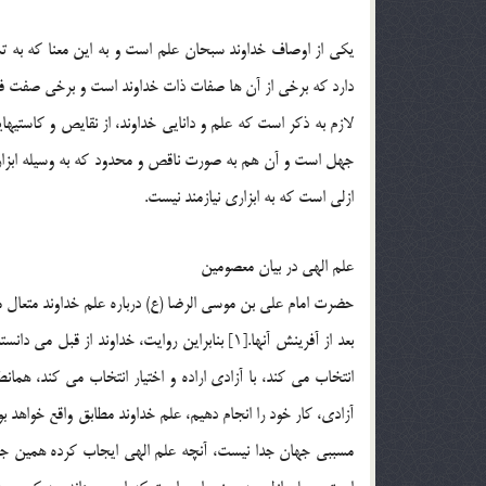
يکي از اوصاف خداوند سبحان علم است و به اين معنا که به تما
دارد که برخي از آن ها صفات ذات خداوند است و برخي صفت فع
لازم به ذکر است که علم و دانايي خداوند، از نقايص و کاستيها
جهل است و آن هم به صورت ناقص و محدود که به وسيله ابزار
ازلي است که به ابزاري نيازمند نيست.
علم الهي در بيان معصومين
حضرت امام علي بن موسي الرضا (ع) درباره علم خداوند متعال مي فر
بعد از آفرينش آنها.[1] بنابراين روايت، خداوند
انتخاب مي كند، با آزادي اراده و اختيار انتخاب مي كند، همان
مسببي جهان جدا نيست، آنچه علم الهي ايجاب كرده همين جها