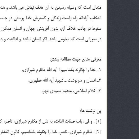
متعال است كه وسيله رسيدن به آن هدف نهائي مي باشد. و هدف
سقوط در جانب خلاف آن، بدون آفرينش جهان و انسان ممكن نيست
در صورتي است كه معلومي باشد. اگر انسان نباشد و اطاعت و عصيا
معرفي منابع جهت مطالعه بيشتر:
1ـ خدا را چگونه بشناسيم؟ آيه الله مكارم شيرازي.
2ـ انسان و سرنوشت ـ شهيد آيه الله مطهري.
3ـ کلام اسلامي، محمد سعيدي مهر.
پي نوشت ها:
[1] . وافي، باب صفات الذات، به نقل از مكارم شيرازي، ناصر، كتاب خدا را چگونه بشناسيم.
[2] . مكارم شيرازي، ناصر، خدا را چگونه بشناسيم، كانون انتشارات محمدي، چاپ سوم، ص154.