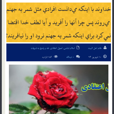
خداوند با اينكه مي‎دانست افرادي مثل شمر به جهنم
مي‎روند پس چرا آنها را آفريد و آيا لطف خدا اقتضا
نمي‎كرد براي اينكه شمر به جهنم نرود او را نيافريند؟
خادم اهل البیت
اسلام شناسی
,
اصول اعتقادی
,
نقد و پاسخ به شبهات
10 شهریور 94
0 دیدگاه
1156بازدید