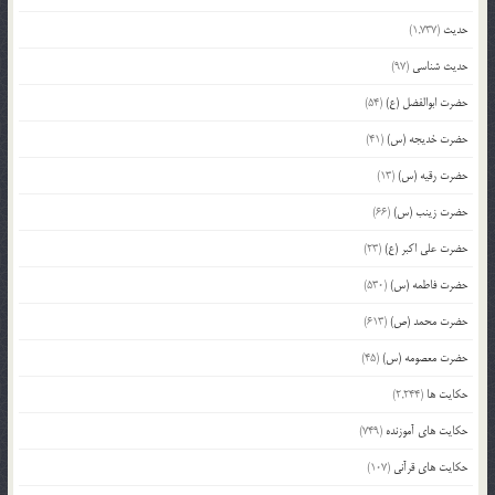
حدیث
(1,737)
حدیث شناسی
(97)
حضرت ابوالفضل (ع)
(54)
حضرت خدیجه (س)
(41)
حضرت رقیه (س)
(13)
حضرت زینب (س)
(66)
حضرت علی اکبر (ع)
(23)
حضرت فاطمه (س)
(530)
حضرت محمد (ص)
(613)
حضرت معصومه (س)
(45)
حکایت ها
(2,244)
حکایت های آموزنده
(749)
حکایت های قرآنی
(107)