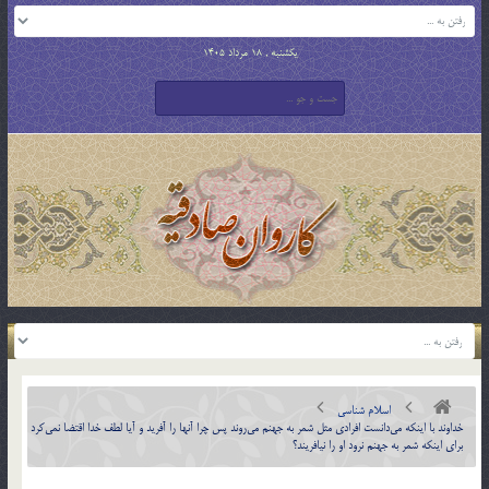
یکشنبه , 18 مرداد 1405
اسلام شناسی
خداوند با اينكه مي‎دانست افرادي مثل شمر به جهنم مي‎روند پس چرا آنها را آفريد و آيا لطف خدا اقتضا نمي‎كرد
براي اينكه شمر به جهنم نرود او را نيافريند؟