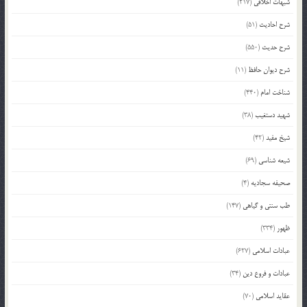
شبهات اخلاقی
(217)
شرح احادیث
(51)
شرح حدیث
(550)
شرح دیوان حافظ
(11)
شناخت امام
(440)
شهید دستغیب
(38)
شیخ مفید
(42)
شیعه شناسی
(69)
صحیفه سجادیه
(4)
طب سنتی و گیاهی
(147)
ظهور
(334)
عبادات اسلامی
(627)
عبادات و فروع دین
(34)
عقاید اسلامی
(70)