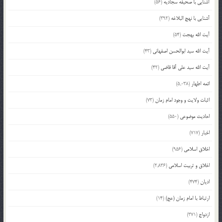
آشنایی با صحیفه سجادیه
(56)
آشنایی با نهج البلاغه
(392)
آیت الله بهجت
(54)
آیت الله سید ابوالحسن اصفهانی
(43)
آیت الله سید علی آقا قاضی
(42)
ائمه اطهار
(5,038)
اثبات ولایت و وجود امام زمان
(73)
احادیث موضوعی
(550)
اخبار
(717)
اخلاق اسلامی
(956)
اخلاق و تربیت اسلامی
(2,836)
ادیان
(474)
ارتباط با امام زمان (عج)
(14)
ازدواج
(371)