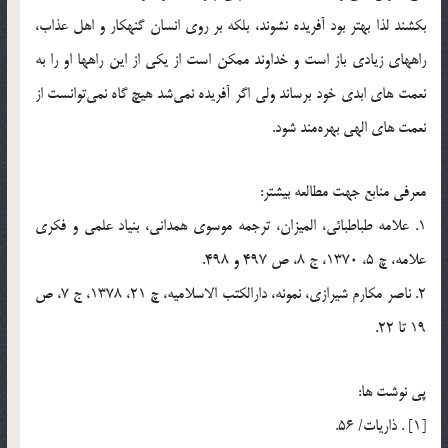
بكشند لذا بهتر بود آفريده نشوند، بلكه بر روي انسان گنهكار و اهل عذاب،
راههاي زيادي باز است و خداوند ممكن است از يكي از اين راهها او را به
نعمت هاي ابدي خود برساند ولي اگر آفريده نمي‎شد هيچ گاه نمي‎توانست از
نعمت هاي الهي بهره‎مند شود.
معرفي منابع جهت مطالعه بيشتر:
1. علامه طباطبائي، الميزان، ترجمه موسوي همداني، بنياد علمي و فكري
علامه، چ 5، 1370، ج 8، ص 497 و 498.
2. ناصر مكارم شيرازي، نمونه، دارالكتب الاسلاميه، چ 21، 1378، ج 7، ص
19 تا 22.
پي نوشت ها:
[1] . ذاريات/ 56.