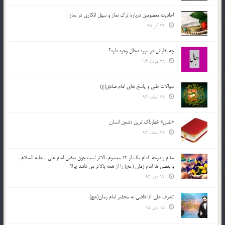
احادیث معصومین درباره ترک نماز و سهل انگاری در نماز
29 آذر 95
چه نظراتی در مورد دجال وجود دارد؟
28 مرداد 94
سوالات طبی و پاسخ های امام صادق(ع)
28 اسفند 93
«نفس» خطرناک ترین دشمن انسان
26 اسفند 93
مقام و درجه كدام يك از 14 معصوم بالاتر است چون بعضي امام علي ـ عليه السلام ـ
و بعضي ها امام زمان (عج) را از همه بالاتر مي دانند چرا؟
12 دی 94
تشرف علي آقا قاضي به محضر امام زمان(عج)
15 دی 95