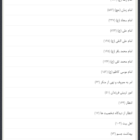
امام زمان (عج)
(583)
امام سجاد (ع)
(227)
امام علی (ع)
(894)
امام علی النقی (ع)
(165)
امام محمد باقر (ع)
(165)
امام محمد تقی (ع)
(146)
امام موسی کاظم (ع)
(152)
امر به معروف و نهی از منکر
(63)
امور تربیتی فرزندان
(51)
انتظار
(164)
انتظار از دیدگاه شخصیت ها
(17)
اهل بیت
(104)
بهداشت جسم
(73)