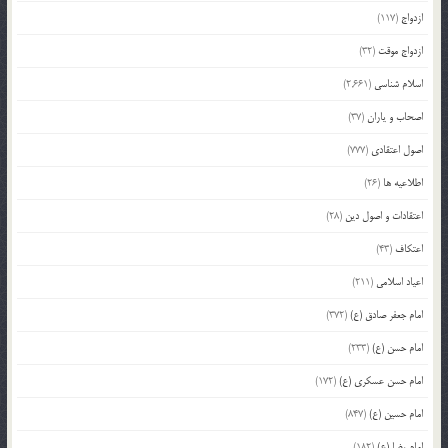
ازدواج
(117)
ازدواج موقت
(32)
اسلام شناسی
(2,661)
اصحاب و یاران
(37)
اصول اعتقادی
(777)
اطلاعیه ها
(26)
اعتقادات و اصول دین
(28)
اعتکاف
(43)
اعیاد اسلامی
(211)
امام جعفر صادق (ع)
(372)
امام حسن (ع)
(233)
امام حسن عسکری (ع)
(172)
امام حسین (ع)
(847)
امام رضا (ع)
(182)