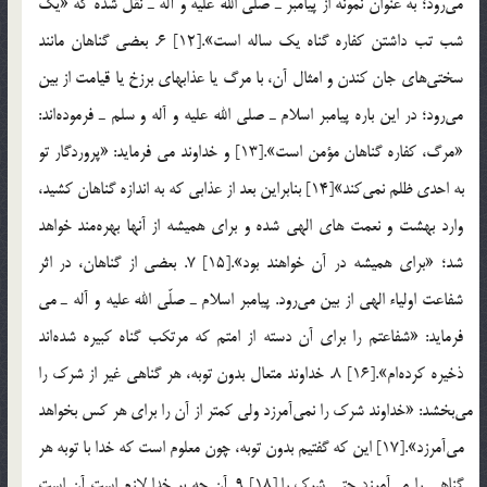
مي‎رود؛ به عنوان نمونه از پيامبر ـ صلّي الله عليه و آله ـ نقل شده كه «يك
شب تب داشتن كفاره گناه يك ساله است».[12] 6. بعضي گناهان مانند
سختي‎هاي جان كندن و امثال آن، با مرگ يا عذابهاي برزخ يا قيامت از بين
مي‎رود؛ در اين باره پيامبر اسلام ـ صلي الله عليه و آله و سلم ـ فرموده‎اند:
«مرگ، كفاره گناهان مؤمن است».[13] و خداوند مي فرمايد: «پروردگار تو
به احدي ظلم نمي‎كند»[14] بنابراين بعد از عذابي كه به اندازه گناهان كشيد،
وارد بهشت و نعمت هاي الهي شده و براي هميشه از آنها بهره‎مند خواهد
شد؛ «براي هميشه در آن خواهند بود».[15] 7. بعضي از گناهان، در اثر
شفاعت اولياء الهي از بين مي‎رود. پيامبر اسلام ـ صلّي الله عليه و آله ـ مي
فرمايد: «شفاعتم را براي آن دسته از امتم كه مرتكب گناه كبيره شده‎اند
ذخيره كرده‎ام».[16] 8. خداوند متعال بدون توبه، هر گناهي غير از شرك را
مي‎بخشد: «خداوند شرك را نمي‎آمرزد ولي كمتر از آن را براي هر كس بخواهد
مي‎آمرزد».[17] اين كه گفتيم بدون توبه، چون معلوم است كه خدا با توبه هر
گناهي را مي‎آمرزد حتي شرك را.[18] 9. آن چه بر خدا لازم است آن است