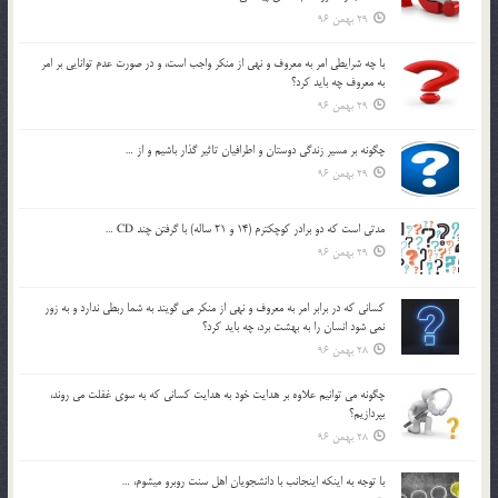
29 بهمن 96
با چه شرايطي امر به معروف و نهي از منکر واجب است، و در صورت عدم توانايي بر امر
به معروف چه بايد کرد؟
29 بهمن 96
چگونه بر مسير زندگي دوستان و اطرافيان تاثير گذار باشيم و از …
29 بهمن 96
مدتي است كه دو برادر كوچكترم (14 و 21 ساله) با گرفتن چند CD …
29 بهمن 96
كساني كه در برابر امر به معروف و نهي از منكر مي گويند به شما ربطي ندارد و به زور
نمي شود انسان را به بهشت برد، چه بايد كرد؟
28 بهمن 96
چگونه مي توانيم علاوه بر هدايت خود به هدايت كساني كه به سوي غفلت مي روند،
بپردازيم؟
28 بهمن 96
با توجه به اينكه اينجانب با دانشجويان اهل سنت روبرو مي‎شوم، …