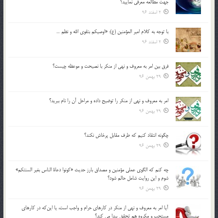
جهت مطالعه معرفي نماييد؟
2 اسفند 96
با توجه به كلام امير المؤمنين (ع): «اوصيكم بتقوي الله و نظم …
2 اسفند 96
فرق بين امر به معروف و نهي از منكر با نصيحت و موعظه چيست؟
29 بهمن 96
امر به معروف و نهي از منكر را توضيح داده و مراحل آن را نام ببريد؟
29 بهمن 96
چگونه انتقاد كنيم كه طرف مقابل پرخاش نكند؟
29 بهمن 96
چه كنم كه الگوي عملي مؤمنين و مصداق بارز حديث «كونوا دعاة الناس بغير السنتكم»
شوم و اين روايت شامل حالم شود؟
29 بهمن 96
آيا امر به معروف و نهي از منكر در كارهاي حرام و واجب است، يا اين‌كه در كارهاي
مستحب و مكروه هم تحقق پيدا مي كند؟