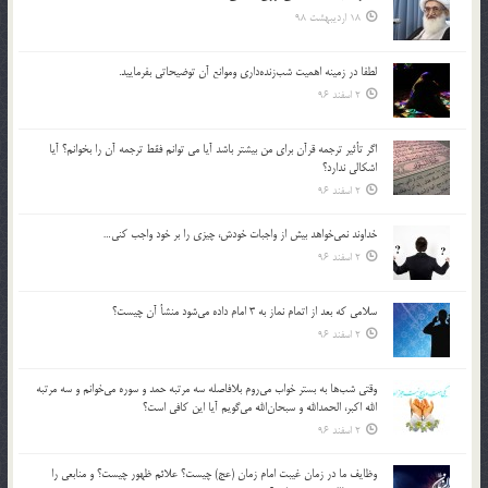
18 اردیبهشت 98
لطفا در زمينه اهميت شب‌زنده‌داري وموانع آن توضيحاتي بفرماييد.
2 اسفند 96
اگر تأثير ترجمه قرآن براي من بيشتر باشد آيا مي توانم فقط ترجمه آن را بخوانم؟ آيا
اشكالي ندارد؟
2 اسفند 96
خداوند نمي‌خواهد بيش از واجبات خودش، چيزي را بر خود واجب كني…
2 اسفند 96
سلامي كه بعد از اتمام نماز به 3 امام داده مي‌شود منشأ آن چيست؟
2 اسفند 96
وقتي شب‌ها به بستر خواب مي‌روم بلافاصله سه مرتبه حمد و سوره مي‌خوانم و سه مرتبه
الله اكبر، الحمدالله و سبحان‌الله مي‌گويم آيا اين كافي است؟
2 اسفند 96
وظايف ما در زمان غيبت امام زمان (عج) چيست؟ علائم ظهور چيست؟ و منابعي را