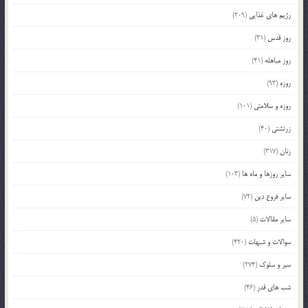
رژیم های غذایی
(209)
روز قدس
(31)
روز مباهله
(41)
روزه
(93)
روزه و سلامتی
(101)
زرتشتی
(40)
زنان
(317)
سایر روزها و ماه ها
(103)
سایر فروع دین
(72)
سایر مقالات
(5)
سوالات و شبهات
(420)
سیر و سلوک
(274)
شب های قدر
(46)