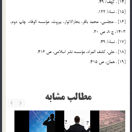
[14] . كهف/ 49.
[15] . نساء/ 122.
[16] . مجلسي، محمد باقر، بحارالانوار، بيروت، مؤسسه الوفاء، چاپ دوم،
1403، ج 8، ص 30.
[17] . نساء/ 49.
[18] . حلي، كشف المراد، مؤسسه نشر اسلامي، ص 416.
[19] . همان، ص 415.
مطالب مشابه