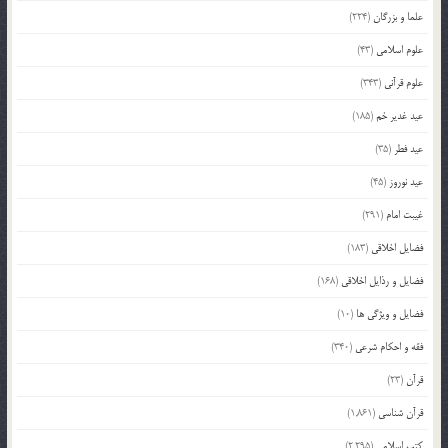
علما و بزرگان
(224)
علوم اسلامی
(43)
علوم قرآنی
(343)
عید غدیر خم
(185)
عید فطر
(35)
عید نوروز
(45)
غیبت امام
(291)
فضایل اخلاقی
(183)
فضایل و رذایل اخلاقی
(168)
فضایل و ویژگی ها
(10)
فقه و احکام شرعی
(340)
قرآن
(23)
قرآن شناسی
(1,861)
کتب اسلامی
(2,295)