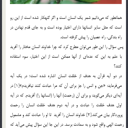
همانطور كه مي‎دانيم شمر يك انسان است و اگر گنه­كار شده است از اين رو
است كه مثل ساير انسانها داراي اختيار بوده است و به جاي قدم نهادن در
راه بندگي، راه عصيان را پيش گرفته است.
پس سؤال را اين طور مي‎توان مطرح كرد كه چرا خداوند انسان مختار را آفريد
با علم به اين كه عده‎اي از آنها ممكن است از اين اختيار، سوء استفاده
كنند؟
در دو آيه قرآن به هدف از خلقت انسان اشاره شده است؛ در يك آيه
مي‎فرمايد: «جن و انس را جز براي آن كه مرا عبادت كنند نيافريدم»[1] در
آيه‎اي ديگر مي‎گويد: و براي آن (رحمت) آنها را (انسانها را) آفريدم. كه در آيه
اول هدف خلقت را عبادت و در آيه دوم هدف خلقت انسان را رحمت
پروردگار بيان مي‎كند.[2] خداوند انسان را آفريد تا او را عبادت کند و مشمول
رحمت الهي واقع شود و به سعادت برسد. در اين جا اين سؤال پيش مي‎آيد كه