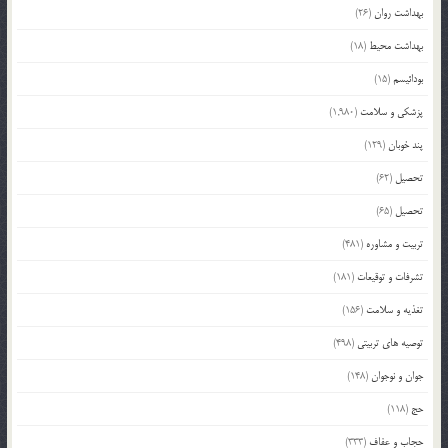
بهداشت روان
(26)
بهداشت محیط
(18)
بودائیسم
(15)
پزشکی و سلامت
(1,980)
پند خوبان
(129)
تحصیل
(62)
تحصیل
(65)
تربیت و مشاوره
(481)
تشرفات و توقیعات
(181)
تغذیه و سلامت
(156)
توصیه های تربیتی
(498)
جوان و نوجوان
(148)
حج
(118)
حجاب و عفاف
(333)