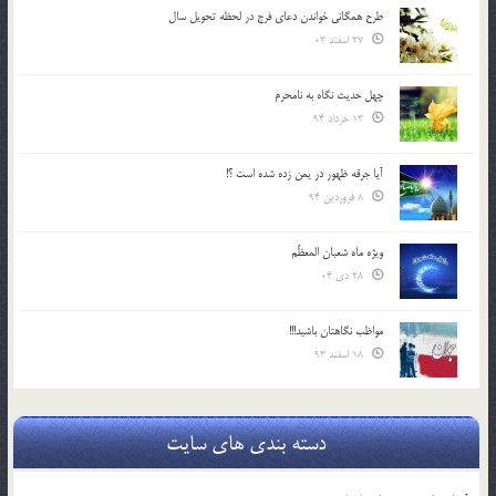
طرح همگانی خواندن دعای فرج در لحظه تحویل سال
27 اسفند 03
چهل حدیث نگاه به نامحرم
13 خرداد 94
آیا جرقه ظهور در یمن زده شده است ؟!
8 فروردین 94
ویژه ماه شعبان المعظّم
28 دی 04
مواظب نگاهتان باشید!!!
18 اسفند 93
دسته بندی های سایت