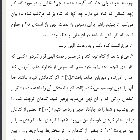
بهره‎مند شوند، ولي حالا كه آفريده شده‎اند چي؟ نكاتي را در مورد گنه كار
(چه كساني كه گناه كم دارند چه آنها كه گناه بزرگ مرتكب شده‎اند) بيان
مي‎كنيم تا ببينيم راهي براي رسيدن به نعمات الهي باز است يا نه؟ و معلوم
است كه اگر راهي باز باشد در آفرينش او لطف بوده است.
1. مي‎توانست گناه نكند و به رحمت الهي برسد.
2. مي‎تواند بعد از گناه توبه كند و در مسير رحمت الهي قرار گيرد.و «كسي كه
كار بدي انجام دهد يا به خود ستم كند سپس از خداوند طلب آمرزش كند
خدا را آمرزنده و مهربان خواهد يافت».[9] 3. اگر گناهانش كبيره نباشند خدا
آنها را بدون توبه هم مي‎بخشد (البته اگر شايستگي آن را داشته باشد) «اگر از
گناهان بزرگي كه از آن نهي مي‎شويد پرهيز كنيد، گناهان كوچك شما را
مي‎پوشانيم و شما را در جايگاه خوبي وارد مي‎كنيم».[10] 4. بعضي از گناهان
در اثر انجام كارهاي خوب از بين مي‎رود. «همانا كارهاي نيك كارهاي بد را از
بين مي‎برد».[11] 5. بعضي از گناهان در اثر سختي‎ها، بيماري‎ها و… از بين