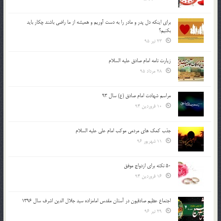
براي اينكه دل پدر و مادر را به دست آوريم و هميشه از ما راضي باشند چكار بايد
بكنيم؟
23 تیر 95
زیارت نامه امام صادق علیه السلام
28 مرداد 95
مراسم شهادت امام صادق (ع) سال 93
10 فروردین 94
جذب کمک های مردمی موکب امام علی علیه السلام
11 شهریور 96
50 نکته برای ازدواج موفق
16 فروردین 94
اجتماع عظیم صادقیون در آستان مقدس امامزاده سید جلال الدین اشرف سال 1396
29 تیر 96