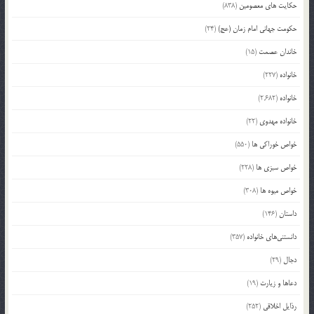
حکایت های معصومین
(838)
حکومت جهانی امام زمان (عج)
(24)
خاندان عصمت
(15)
خانواده
(227)
خانواده
(2,682)
خانواده مهدوی
(22)
خواص خوراکی ها
(550)
خواص سبزی ها
(228)
خواص میوه ها
(308)
داستان
(146)
دانستنی‌های خانواده
(357)
دجال
(29)
دعاها و زیارت
(19)
رذایل اخلاقی
(252)