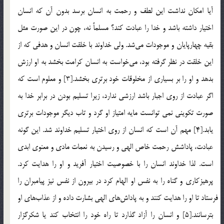
آيا امکان نداشت اين لطف و رحمت به انسان برسد بدون آن كه انسان
اختيار داشته باشد و خدا را عبادت كند؟ مسلماً نه، چون در اين صورت مثل
بقيه چهارپايان و موجودات مي‎شد. ولي خداوند با خلقت انسان و هدفي كه از
اين خلقت در نظر گرفته بود، مي‎خواست به انسان كرامت بخشد به او ارزش
بدهد و او را بر بسياري از مخلوقات خود برتري بخشد.[3] و معلوم است كه
اگر عبادت از روي اجبار باشد ارزشي ندارد، زيرا تسليم بودن در برابر خدا به
صورت تكويني نمي توانست مايه امتياز او گرد و تاب ديگر موجودات برتري
يابد.[4] مهم آن است كه انسان از روي اختيار تسليم خداوند شد. اين گونه
عبادت، پاداشش رحمت خاص الهي و رسيدن به نعمات مادي و معنوي ابدي
است. لذا خداوند انسان را با خصوصيت اختيار آفريد و او را هدايت كرد.
پرهيزكاري و گناه را به نفس او الهام كرد در بيرون از نفس نيز پيامبران را
فرستاد تا او را هدايت كنند و به پاداش‎هاي الهي بشارت داده و از عذاب‎هاي او
بترسانند.[5] و انسان را آزاد گذارد تا راه خود را انتخاب كند يا شكرگزار