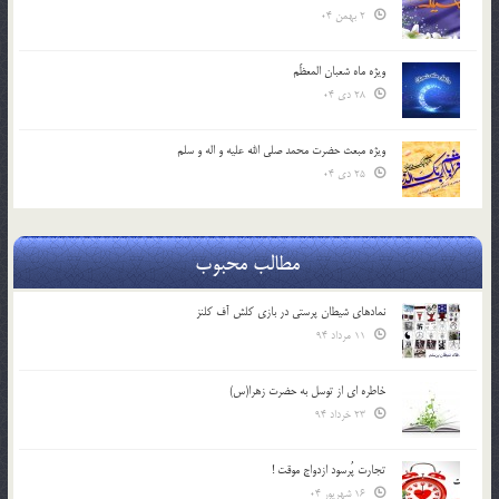
2 بهمن 04
ویژه ماه شعبان المعظّم
28 دی 04
ویژه مبعث حضرت محمد صلی الله علیه و اله و سلم
25 دی 04
مطالب محبوب
نمادهای شیطان پرستی در بازی کلش آف کلنز
11 مرداد 94
خاطره ای از توسل به حضرت زهرا(س)
23 خرداد 94
تجارت پُرسود ازدواج موقت !
16 شهریور 04