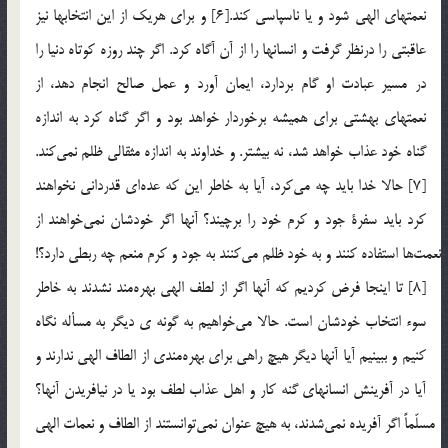
نعمتهاي الهي شود و يا ناسپاسي كند.[6] و براي هريك از اين انتخابها نيز
عاقبتي را درنظر گرفت و انسانها را از آن آگاه كرد. اگر چند روزه كوتاه دنيا را
در مسير عبادت او گام بردارد، ايمان آورد و عمل صالح انجام دهد، از
نعمتهاي بهشتي براي هميشه برخوردار خواهد بود و اگر گناه كرد به اندازه
گناه خود عذاب خواهد شد، نه بيشتر. و خداوند به اندازه مثقالي ظلم نمي‎كند.
[7] حالا خدا بايد چه مي‎كرد، آيا به خاطر اين كه عده‎اي قدرداني نخواهند
كرد بايد سفرة جود و كرم خود را برچيند؟ آنها اگر خودشان نمي‎خواهند از
نعمت‎ها استفاده كنند و به خود ظلم مي‎كنند به جود و كرم منعم چه ربطي دارد؟!
[8] تا اينجا فرض كرديم كه آنها اگر از لطف الهي بهره‎مند نشدند به خاطر
سوء انتخاب خودشان است. حالا مي‎خواهيم به گونه ي ديگر به مسأله نگاه
كنيم و ببينيم آيا آنها ديگر هيچ راهي براي بهره‎مندي از الطاف الهي ندارند و
آيا در آفرينش انسانهاي گنه كار و اهل عذاب لطف بود يا در نيافريدن آنها؟
مسلّماً اگر آفريده نمي‎شدند، به هيچ عنوان نمي‎توانستند از الطاف و نعمات الهي