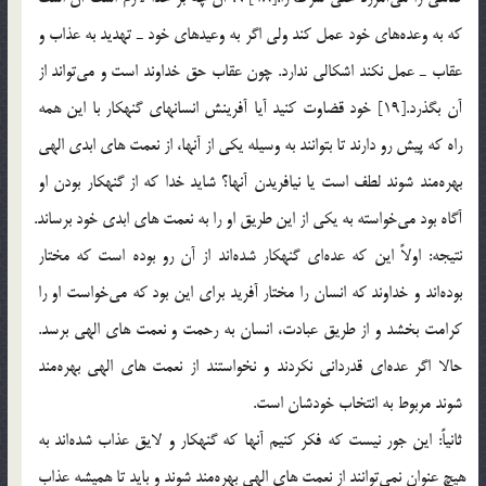
كه به وعده‎هاي خود عمل كند ولي اگر به وعيدهاي خود ـ تهديد به عذاب و
عقاب ـ عمل نكند اشكالي ندارد. چون عقاب حق خداوند است و مي‎تواند از
آن بگذرد.[19] خود قضاوت كنيد آيا آفرينش انسانهاي گنهكار با اين همه
راه كه پيش رو دارند تا بتوانند به وسيله يكي از آنها، از نعمت هاي ابدي الهي
بهره‎مند شوند لطف است يا نيافريدن آنها؟ شايد خدا كه از گنهكار بودن او
آگاه بود مي‎خواسته به يكي از اين طريق او را به نعمت هاي ابدي خود برساند.
نتيجه: اولاً اين كه عده‎اي گنهكار شده‎اند از آن رو بوده است كه مختار
بوده‎اند و خداوند كه انسان را مختار آفريد براي اين بود كه مي‎خواست او را
كرامت بخشد و از طريق عبادت، انسان به رحمت و نعمت هاي الهي برسد.
حالا اگر عده‎اي قدرداني نكردند و نخواستند از نعمت هاي الهي بهره‎مند
شوند مربوط به انتخاب خودشان است.
ثانياً: اين جور نيست كه فكر كنيم آنها كه گنهكار و لايق عذاب شده‎اند به
هيچ عنوان نمي‎توانند از نعمت هاي الهي بهره‎مند شوند و بايد تا هميشه عذاب