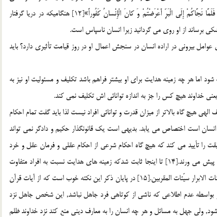
فرمايد: «وَ إِذا مَسَّكُمُ الضُّرُّ فِي الْبَحْرِ ضَلَّ مَنْ تَدْعُونَ إِلاَّ إِيَّاهُ فَلَمَّا نَجَّاكُمْ إِلَى الْبَرِّ أَعْرَضْتُمْ وَ كانَ الْإِنْسانُ كَفُوراً»[12] هنگاميكه در دريا گرفتار
شكي برساند از او روي مي گردانيد زيرا انسان ناسپاس است.
ي عوامل بيروني در اراده انسان در سنجش اعمال او در روز قيامت تأثيري دارد؟ بايد
ود اما هر چه زمينه هدايت براي او بيشتر فراهم باشد تكليف و مسئوليت او نيز به
 الهي هيچ گاه بالاتر از ميزان قدرت و توانائي افراد نيست لذا بايد گفت تمام احكام
 انسان است اختصاص مي يابد. بديهي است يك قانونگذار حكيم و دادگر نمي تواند
حقيقت را تأييد مي كند كه هيچ گاه احكام شرعي از احكام عقلي و فرمان عقل و خرد
جدا نمي گردد و اين دو در همة مراحل دوش به دوش يكديگر پيش مي ورند.[14] تا اينجا ثابت شدكه زمينه هاي هدايت نسبت به افراد متفاوت
است و به همان ميزان مسئوليت افراد متفاوت است چرا كه حسنات الابرار سيّئات المقربين.[15] در پايان ذكر اين نكته خوب است كه از آيات قرآن
 غير عمدي و بواسطه عدم اطلاعي كه ناشي از كوتاهي فرد جاهل نباشد, اين شخص جاهل نزد
, ولي جهل به مسائل و هر چه انسان را به معارف ديني منع كند نزد خداوند ظلم