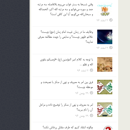
وقتي شب‌ها به بستر خواب مي‌روم بلافاصله سه مرتبه
حمد و سوره مي‌خوانم و سه مرتبه الله اكبر، الحمدالله
و سبحان‌الله مي‌گويم آيا اين كافي است؟
2 اسفند 96
وظايف ما در زمان غيبت امام زمان (عج) چيست؟
علائم ظهور چيست؟ و منابعي را جهت مطالعه معرفي
نماييد؟
2 اسفند 96
با توجه به كلام امير المؤمنين (ع): «اوصيكم بتقوي
الله و نظم …
2 اسفند 96
فرق بين امر به معروف و نهي از منكر با نصيحت و
موعظه چيست؟
29 بهمن 96
امر به معروف و نهي از منكر را توضيح داده و مراحل
آن را نام ببريد؟
29 بهمن 96
چگونه انتقاد كنيم كه طرف مقابل پرخاش نكند؟