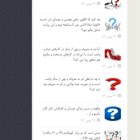
29 بهمن 96
چه كنم كه الگوي عملي مؤمنين و مصداق بارز حديث
«كونوا دعاة الناس بغير السنتكم» شوم و اين روايت
شامل حالم شود؟
29 بهمن 96
آيا امر به معروف و نهي از منكر در كارهاي حرام و
واجب است، يا اين‌كه در كارهاي مستحب و مكروه
هم تحقق پيدا مي كند؟
29 بهمن 96
با چه شرايطي امر به معروف و نهي از منکر واجب
است، و در صورت عدم توانايي بر امر به معروف چه
بايد کرد؟
29 بهمن 96
چگونه بر مسير زندگي دوستان و اطرافيان تاثير گذار
باشيم و از …
29 بهمن 96
مدتي است كه دو برادر كوچكترم (14 و 21 ساله) با
گرفتن چند CD …