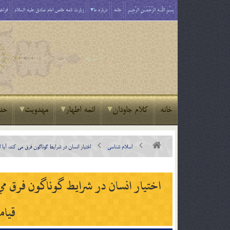
بِسْمِ اللَّـهِ الرَّحْمَـٰنِ الرَّحِيمِ
خانه
درباره ما
زیارت نامه خاص امام صادق علیه السلام
فراخو
خانه
کلام جاودان
ائمه اطهار
مهدویت
حد
اسلام شناسی
اختيار انسان در شرايط گوناگون فرق مي كند، آيا
اختيار انسان در شرايط گوناگون فرق مي
قيام