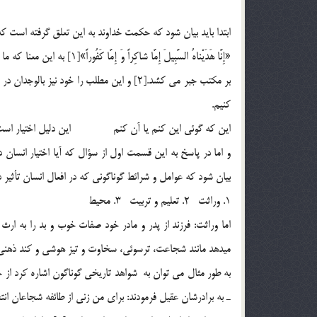
ابتدا بايد بيان شود كه حكمت خداوند به اين تعلق گرفته است كه 
«إِنَّا هَدَيْناهُ السَّبِيلَ إِ
بر مكتب جبر مي كشد.[2] و اين مطلب را خود ني
كنيم.
اين كه گوئي اين كنم يا آن كنم اين دليل اختيار است
و اما در پاسخ به اين قسمت اول از سؤال كه آيا اختيار انسان 
بيان شود كه عوامل و شرائط گوناگوني كه در افعال انسان تأثير 
1. وراثت 2. تعليم و تربيت 3. محيط
اما وراثت: فرزند از پدر و مادر خود صفات خوب و بد را به ارث 
ميدهد مانند شجاعت، ترسوئي، سخاوت و تيز هوشي و كند ذهني
به طور مثال مي توان به شواهد تاريخي گوناگون اشاره كرد از ج
ـ به برادرشان عقيل فرمودند: براي من زني از طائفه شجاعان ان