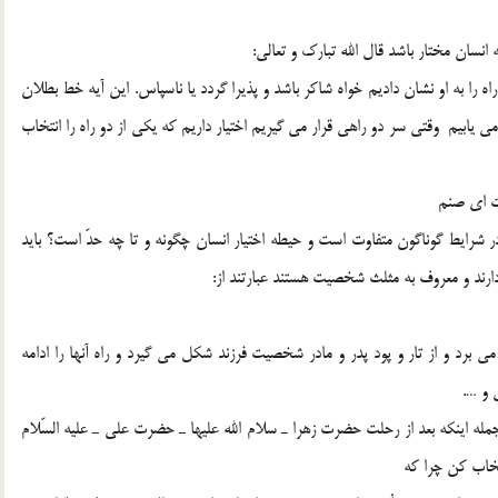
انسان مختار باشد قال الله تبارك و تعالي:
مَّا شاكِراً وَ إِمَّا كَفُوراً»[1] به اين معنا كه ما راه را به او نشان داديم خواه شاكر باشد و پذيرا گردد يا ناسپاس. اين آيه خط بطلان
ز بالوجدان در مي يابيم وقتي سر دو راهي قرار مي گيريم اختيار داريم كه يكي از دو راه را انتخاب
 اي صنم
در شرايط گوناگون متفاوت است و حيطه اختيار انسان چگونه و تا چه حدّ است؟ بايد
دارند و معروف به مثلث شخصيت هستند عبارتند از:
مي برد و از تار و پود پدر و مادر شخصيت فرزند شكل مي گيرد و راه آنها را ادامه
 و ….
مله اينكه بعد از رحلت حضرت زهرا ـ سلام الله عليها ـ حضرت علي ـ عليه السّلام
تخاب كن چرا كه