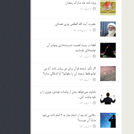
ویژه نامه ماه مبارک رمضان
بالا
9 اسفند 03
و
پایین
استفاده
حضرت آیت الله العظمی نوری همدانی
کنید.
18 اردیبهشت 98
لطفا در زمينه اهميت شب‌زنده‌داري وموانع آن
توضيحاتي بفرماييد.
2 اسفند 96
اگر تأثير ترجمه قرآن براي من بيشتر باشد آيا مي
توانم فقط ترجمه آن را بخوانم؟ آيا اشكالي ندارد؟
2 اسفند 96
خداوند نمي‌خواهد بيش از واجبات خودش، چيزي را بر
خود واجب كني…
2 اسفند 96
سلامي كه بعد از اتمام نماز به 3 امام داده مي‌شود
منشأ آن چيست؟
2 اسفند 96