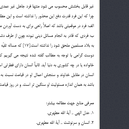
غير قابل بخشش محسوب مي شود منتها فرد جاهل غير عمدي به 
چرا كه اين فرد قدرت دفع اين محذور را نداشته است و اين مطل
الف: فرد در موقعيتي باشد كه اصلاً راهي براي به دست آوردن مع
ب: فردي كه قادر به انجام مسائل ديني نبوده چون از طرف دشمن
به بلاد مسلمين ملحق شود را نداشته است.[17] كه مساله تقيّه مطرح مي شود كه يكي از واجبات در اسلام است.
دوست گرامي با توجه به مطالب گفته شده نتيجه مي گيريم كه 
خانواده يا در چه كشوري به دنيا آيد. ثانياً انسان داراي فطرتي 
انسان در مقابل خداوند و سنجش اعمال او در قيامت نسبت به زم
باشد به همان اندازه مسئوليت او سنگين تر است. و در روز قيام
معرفي منابع جهت مطالعه بيشتر:
1. عدل الهي ـ آية الله مطهري.
2. انسان و سرنوشت ـ آية الله مطهري.