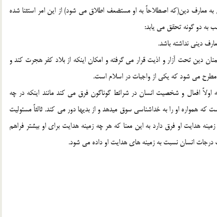
معارف دين(كه اصطلاحاً به او مستضعف اطلاق مي شود) از اين امر استثنا شده
ب به دو گونه تحقق مي يابد:
ارف ديني نداشته باشد.
ان دين تحت آزار و اذيت قرار مي گرفته و امكان اينكه از بلاد كفر هجرت كند و
اولاً افعال و شخصيت انسان در شرائط گوناگون فرق مي كند مانند اينكه در چه
است كه همواره او را به خداشناسي سوق ميدهد و از بديها دور مي كند. ثالثاً مسئوليت
ينه هدايت او فرق دارد به اين معنا كه هر چه زمينه هدايت براي او بيشتر فراهم
ت درجات انسان نسبت به زمينه هاي هدايت او داده مي شود.