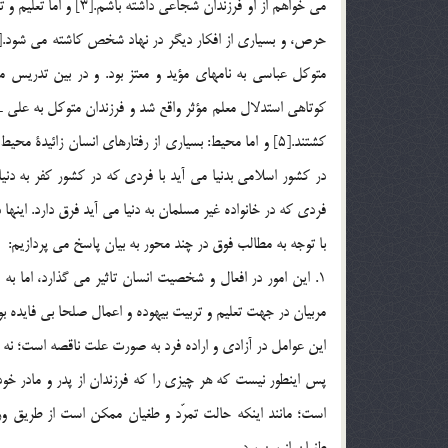
مي خواهم از او فرزندان
متوكل عباسي به نامهاي مؤيد و معتز بود. و در بين تدريس مق
كوتاهي استدلال معلم مؤثر واقع شد و فرزندان متوكل به علي ـ 
كشتند.[5] و اما محيط: بسياري از رفتارهاي انسان زائي
در كشور اسلامي بدنيا مي آيد با فردي كه در كشور كفر به دني
فردي كه در خانواده غير مسلمان به دنيا مي آيد فرق دارد. اي
با توجه به مطالب فوق در چند محور به بيان پاسخ مي پردازيم:
1. اين امور در افعال و شخصيت انسان تاثير مي گذارد، اما 
مربيان در جهت تعليم و تربيت بيهوده و اعمال صلحا بي فايده بود،
اين عوامل در آزادي و اراده فرد به صورت علت ناقصه است؛ نه ع
پس اينطور نيست كه هر چيزي را كه فرزندان از پدر و مادر خود ا
است؛ مانند اينكه حالت تمرّد و طغيان ممكن است از طريق ور
طغيان از بين برد.