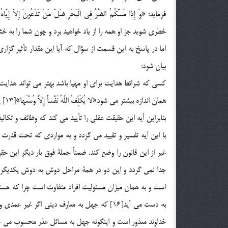
خطري شويد جز او همه را از ياد خواهيد برد و چون شما را به خ
اما در پاسخ به اين قسمت از سؤال كه آيا اين مقدار تأثير گزار
بيان شود:
كسي كه شرائط هدايت براي او مهيا باشد بهتر مي تواند هدايت ش
همان اندازه بيشتر مي شود«لا يُكَلِّفُ اللَّهُ نَفْساً إِلاَّ وُسْعَها»[13] يعني خداوند هيچ كس را جز به اندازه توانائي اش تكليف نمي كند.
بنابراين آيه اين حقيقت عقلي را تأييد مي كند كه وظائف و تكاليف
با اين آيه تفسير و تقييد مي گردد و به مواردي كه تحت قدرت
غير از اين قانون را وضع كند. ضمناً جملة فوق بار ديگر اين 
به دست مي آيد[16] كه جهل به معارف ديني اگر
خداوند معذور است و اينگونه جهل به مسائل عذر محسوب مي شود