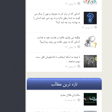
29 بهمن 96
كساني كه در برابر امر به معروف و نهي از منكر مي
گويند به شما ربطي ندارد و به زور نمي شود انسان را
به بهشت برد، چه بايد كرد؟
28 بهمن 96
چگونه مي توانيم علاوه بر هدايت خود به هدايت
كساني كه به سوي غفلت مي روند، بپردازيم؟
28 بهمن 96
با توجه به اينكه اينجانب با دانشجويان اهل سنت
روبرو مي‎شوم، …
28 بهمن 96
تازه ترین مطالب
سلام ای هلال محرم
25 خرداد 05