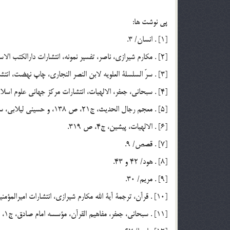
پي نوشت ها:
[1] . انسان/ 3.
[2] . مکارم شيرازي، ناصر، تفسير نمونه، انتشارات دارالكتب الاسلاميه، چاپ سيزدهم، 1373 ش، ج25، ص 336.
[3] . سرّ السلسلة العلويه لابن النصر النجاري، چاپ نهضت، انتشارات شريف رضي، چاپ اول، 1413، ص 88.
[4] . سبحاني، جعفر، الالهيات، انتشارات مركز جهاني علوم اسلاميم چاپ قدس، 1413 هـ . ق، ج2، ص 317.
[5] . معجم رجال الحديث، ج21، ص 138، و حسيني ليلابي، سيد ابراهيم، آمال الواعظين، انتشارات نسيم كوثر، ص463.
[6] . الالهيات، پيشين، ج4، ‌ص 319.
[7] . قصص/ 9.
[8] . هود/ 42 و 43.
[9] . مريم/ 30.
[10] . قرآن، ترجمة آية الله مكارم شيرازي، انتشارات اميرالمؤمنين، چاپ اول، 1378 ش.
[11] . سبحاني، جعفر، مفاهيم القرآن، مؤسسه امام صادق، ج1، ص41.