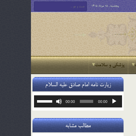
پنجشنبه , 15 مرداد 1405
پزشکی و سلامت
زیارت نامه امام صادق علیه السلام
پخش‌کننده
برای
00:00
00:00
صوت
افزایش
یا
کاهش
صدا
مطالب مشابه
از
کلیدهای