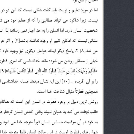
اما در مورد تعليم و تربيت بايد گفت شكي نيست كه اين دو د
نيست, زيرا شاگرد مي تواند مطالبي را كه از معلم خود مي
شخصيت انسان دارد, اما انسان را به حد اجبار نمي رساند؛ لذا ا
مي شد.[8] 2. پاسخ ديگر اينكه عوامل ديگري نيز وجود
خيلي از مسائل روشن مي شود؛ مانند خداشناسي كه امري فطري 
«فَ
را بر آن آفريده … [10] اين آيه نشان ميدهد مسا
همچنين فطرتاً دنبال شناخت خدا است.
روشن ترين دليل بر وجود فطرت در انسان اين است كه هنگام 
طلب نجات مي كند به عنوان نمونه وقتي كشتي انسان گرفتار ط
به خود در آن موقعيت حساس انسان فوراً متوجه خدا مي شود و