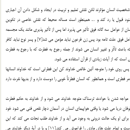
ر شخصيت انسان مؤثرند لكن نقش تعليم و تربيت در ايجاد و شكل دادن آن اجباري
 شنود قبول يا رد كند و …. همينطور است مساله محيط كه نقش خاصي در تكوين
نسان از عوامل سه گانه فوق تأثير مي پذيرد اما پس از تأثير پذيري مانند يك مجسمه
سنگي نيست كه امكان تغيير او وجود نداشته باشد.[6] و اگر عوامل فوق علت تامه بود پس زن فرعون نبايد مؤمن مي شد[7] و پسر نوح نبايد كافر
 دارد كه باعث تأثّر و تغيير انسان مي شوند از جمله رجوع به فطرت كه با رجوع به فطرت
است كه از آيات زيادي از قرآن استفاده مي شود.
أَقِمْ وَجْهَكَ لِلدِّينِ حَنِيفاً فِطْرَة اللَّهِ الَّتِي فَطَرَ النَّاسَ عَلَيْها»[9] پس روي خود را متوجه آئين خالص خداوند كن اين فطرتي است كه خداوند انسانها
له خداشناسي امر فطري است و همانطور كه انسان فطرتاً خوبي را دوست دارد و از بديها نفرت دارد
مواجه شدن با حوادث ترسناك متوجه خداوند مي شود و از خداوند به حكم فطرت
وفان دريا مي شود يا وقتي هواپيماي انسان در آسمان دچار نقص فني مي شود خود
 براي او يك حالت دروني به وجود مي آيد و از خداوند طلب نجات مي كند كه اين
همان نداي فطرت اوست در اين حالت انسان فقط متوجه خدا است و تمام علت هاي مادي را فراموش مي كند.[11] و يا در آية ديگر خداوند مي