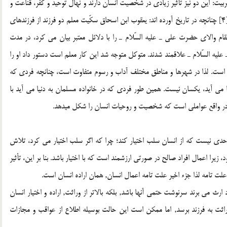
 شجاعي داشته باشم.[3] و اما تعليم و تربيت: اين دو نيز تأثير زيادي در شخصيت انسان دارند و نهال توحيد و كفر، قناعت و
حرص، و بسياري از افكار ديگر در نهاد شخص كاشته مي شود.[4] چنانچه در تاريخ آورده اند: يعقوب ابن اسحاق سكّيت معلم دو فرزند از فرزندهاي
ام والاي حضرت علي ـ عليه السّلام ـ را با دلائل معتبر بيان مي كرد، در مدت
عليه السّلام ـ علاقمند شدند. متوكل متوجه شد اين كار معلم است دستور داد او را
دة محيط است. لذا در شهرها و مناطق مختلف آداب و رسوم متفاوت است، چنانچه فردي كه
ا مي آيد، يكسان نيست. همين طور فردي كه در خانواده مسلمان به دنيا مي آيد با
نها در واقع عواملي است كه شخصيت و روحيات انسان را شكل ميدهد.
به حدي نيست كه از انسان سلب اختيار كند؛ چرا كه اگر سلب اختيار مي كرد، تلاش
 زيرا اعمال افراد صالح در صورتي ارزشمند است كه با اختيار باشد. بنا بر اين، تأثير
لت تامه لذا جزء اخير علت تامه اعمال انسان, همان اراده انسان است.
رث مي برند سرنوشت حتمي آنها باشد, بلكه بالاتر از وراثت, اراده و اختيار انسان
اثت به فرزند برسد, اما ممكن است اين حالت بوسيله اطلاع از عواقب و مجازات