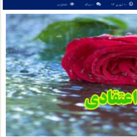
10 شهریور 94
0 دیدگاه
858بازدید