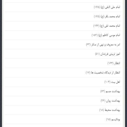
امام علی النقی (ع)
(165)
امام محمد باقر (ع)
(165)
امام محمد تقی (ع)
(146)
امام موسی کاظم (ع)
(152)
امر به معروف و نهی از منکر
(63)
امور تربیتی فرزندان
(51)
انتظار
(164)
انتظار از دیدگاه شخصیت ها
(17)
اهل بیت
(104)
بهداشت جسم
(73)
بهداشت روان
(26)
بهداشت محیط
(18)
بودائیسم
(15)