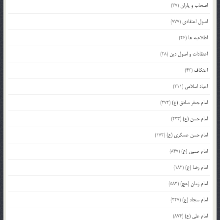
اصحاب و یاران
(37)
اصول اعتقادی
(777)
اطلاعیه ها
(26)
اعتقادات و اصول دین
(28)
اعتکاف
(43)
اعیاد اسلامی
(211)
امام جعفر صادق (ع)
(372)
امام حسن (ع)
(233)
امام حسن عسکری (ع)
(172)
امام حسین (ع)
(847)
امام رضا (ع)
(182)
امام زمان (عج)
(583)
امام سجاد (ع)
(227)
امام علی (ع)
(894)