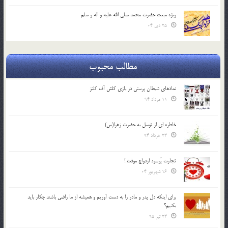
ویژه مبعث حضرت محمد صلی الله علیه و اله و سلم
25 دی 04
مطالب محبوب
نمادهای شیطان پرستی در بازی کلش آف کلنز
11 مرداد 94
خاطره ای از توسل به حضرت زهرا(س)
23 خرداد 94
تجارت پُرسود ازدواج موقت !
16 شهریور 04
براي اينكه دل پدر و مادر را به دست آوريم و هميشه از ما راضي باشند چكار بايد
بكنيم؟
23 تیر 95