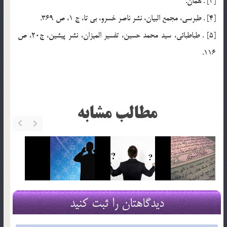
[3] . همان.
[4] . طبرسي، مجمع البيان، نشر ناصر خسرو، بي تا، ج 1، ص 369.
[5] . طباطبائي، سيد محمد حسين، تفسير الميزان، نشر پيشين، ج20، ص
116.
مطالب مشابه
دیدگاهتان را ثبت کنید