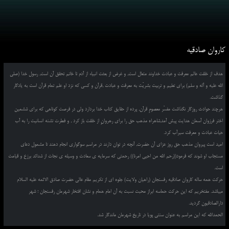
کاروان صادقیه
هدف از خلقت عالم معرفت و عبادت خداوند متعال است, و غرض از بعثت انبیاء از آدم تا خاتم تحقق آن است, رسول خدا (صلی
الله علیه و آله و سلم) برای تعلیم و تربیت بشریّت به معرفت و عبادت ,قرآن و کسی که نزد او علم تمام قرآن است به یادگار
گذاشت.
هرچند حوادث روزگار نگذاشت مفسّر معصومِ قرآن, پرده از حقایق کتاب خدا بردارد ولی در فرصت کوتاهی که برای ششمین
اختر فرزوان آسمان هدایت پیش آمد,شاهراه مذهب حق را برای رهروانِ از خلقت باز کرد , و فطرت تشنه انسانیت را به آب
حیات عبادت و معرفت سیرآب کرد.
امید است پیروان مذهب حق روز عزای آن حضرت, آنچه در توان دارند در مراسم سوگواری انجام دهند تا مشمول دعای
مستجاب او شوند که فرمود((رحم الله من احیی امرنا)) رحمتی که سرمایه ی سعادت و وسیله ی نجات از شدائد برزخ و قیامت
است.
حرکت همه ساله کاروان صادقیه رفسنجان (راهیان ولایت) جلوه ای از تکریم مقام عالی حضرت صادق الائمه علیه السلام
میباشد. مفتخریم که این حرکت حماسه ابراز محبت نسبت به آن امام همام و نشان افتخار شهرمان رفسنجان ؛ شهر
دارالصادقیون گردید.
الحمدالله که این مراسم به عنوان سنتی پویا در تاریخ شهرمان ماندگار شد.