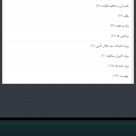
همسران و تفاهم خانواده
(68)
وقف
(77)
ولایت فقیه
(37)
ویتامین ها
(89)
ویژه امامزاده سید جلال الدین
(16)
ویژه کاروان صادقیه
(30)
ویژه نامه ها
(135)
یهودیت
(194)