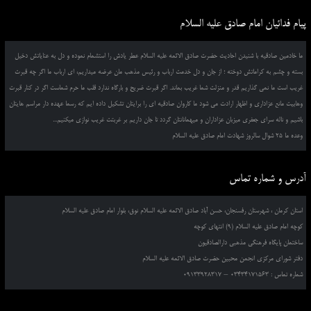
پیام فدائیان امام صادق علیه السلام
ما خادمین صادقیه با شنیدن احادیث حضرت صادق الائمه علیه السلام عطر یادش را استشمام نموده و دل به عنایاتش دخیل
بسته و چشم به کراماتش دوخته ؛ از جان و دل خدمت ارباب و رئیس مذهب مان عرضه میداریم، ای ارباب ما اگر چه قبرت
غریب است ما نمی گذاریم قدر و منزلت شما غریب بماند. اگر قبرت ضریح و بارگاه ندارد قلب ما حرم شماست اگر در کنار قبرت
وهابیت مانع عزاداری و اظهار ارادت می شود ما کاروان صادقیه ای را برایتان تشکیل داده ایم که رسما عهده دار مراسم هایتان
باشیم و ناله سرای جعفری میزبان عزاداران و میهمانانتان گردد تا جان داریم بر غربتت غریب نوازی میکنیم...
وعده ما 25 شوال سالروز شهادت امام صادق علیه السلام
آدرس و شماره تماس
استان کرمان ، شهرستان رفسنجان، حسن آباد صادق الائمه علیه السلام نوق، بلوار امام صادق علیه السلام
کوچه امام صادق علیه السلام (9) انتهای کوچه
ساختمان پایگاه فرهنگی مذهبی دارالصادقیون
دفتر شورای مرکزی انجمن محبین حضرت صادق الائمه علیه السلام
شماره تماس : 03434171563 – 09133928317