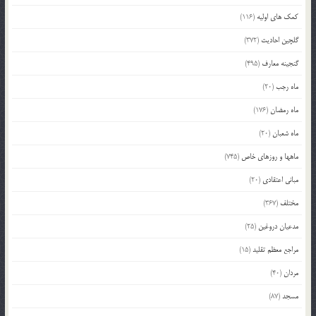
کمک های اولیه
(116)
گلچین احادیث
(372)
گنجینه معارف
(495)
ماه رجب
(20)
ماه رمضان
(176)
ماه شعبان
(20)
ماهها و روزهای خاص
(745)
مبانی اعتقادی
(20)
مختلف
(367)
مدعیان دروغین
(25)
مراجع معظم تقلید
(15)
مردان
(40)
مسجد
(87)