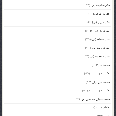
حضرت خدیجه (س)
(41)
حضرت رقیه (س)
(13)
حضرت زینب (س)
(66)
حضرت علی اکبر (ع)
(23)
حضرت فاطمه (س)
(530)
حضرت محمد (ص)
(613)
حضرت معصومه (س)
(45)
حکایت ها
(2,244)
حکایت های آموزنده
(749)
حکایت های قرآنی
(107)
حکایت های معصومین
(838)
حکومت جهانی امام زمان (عج)
(24)
خاندان عصمت
(15)