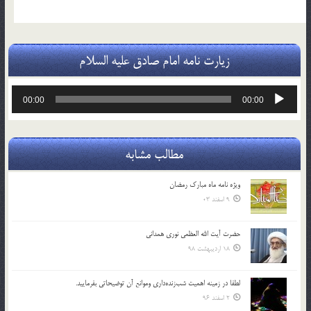
زیارت نامه امام صادق علیه السلام
پخش‌کننده
00:00
00:00
صوت
مطالب مشابه
ویژه نامه ماه مبارک رمضان
9 اسفند 03
حضرت آیت الله العظمی نوری همدانی
18 اردیبهشت 98
لطفا در زمينه اهميت شب‌زنده‌داري وموانع آن توضيحاتي بفرماييد.
2 اسفند 96