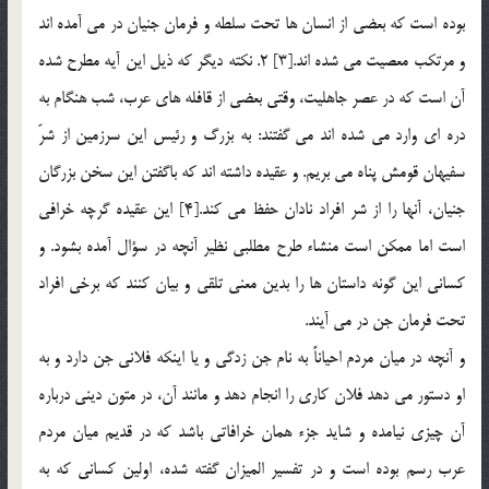
بوده است كه بعضي از انسان ها تحت سلطه و فرمان جنيان در مي آمده اند
و مرتكب معصيت مي شده اند.[3] 2. نكته ديگر كه ذيل اين آيه مطرح شده
آن است كه در عصر جاهليت، وقتي بعضي از قافله هاي عرب، شب هنگام به
دره اي وارد مي شده اند مي گفتند: به بزرگ و رئيس اين سرزمين از شرّ
سفيهان قومش پناه مي بريم. و عقيده داشته اند كه باگفتن اين سخن بزرگان
جنيان، آنها را از شر افراد نادان حفظ مي كند.[4] اين عقيده گرچه خرافي
است اما ممكن است منشاء طرح مطلبي نظير آنچه در سؤال آمده بشود. و
كساني اين گونه داستان ها را بدين معني تلقي و بيان كنند كه برخي افراد
تحت فرمان جن در مي آيند.
و آنچه در ميان مردم احياناً به نام جن زدگي و يا اينكه فلاني جن دارد و به
او دستور مي دهد فلان كاري را انجام دهد و مانند آن، در متون ديني درباره
آن چيزي نيامده و شايد جزء همان خرافاتي باشد كه در قديم ميان مردم
عرب رسم بوده است و در تفسير الميزان گفته شده، اولين كساني كه به