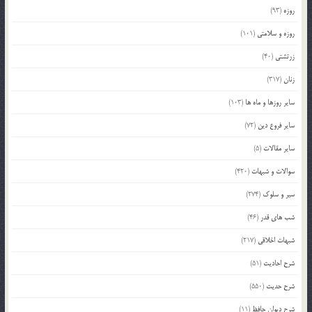
روزه
(93)
روزه و سلامتی
(101)
زرتشتی
(40)
زنان
(317)
سایر روزها و ماه ها
(103)
سایر فروع دین
(72)
سایر مقالات
(5)
سوالات و شبهات
(420)
سیر و سلوک
(274)
شب های قدر
(46)
شبهات اخلاقی
(217)
شرح احادیث
(51)
شرح حدیث
(550)
شرح دیوان حافظ
(11)