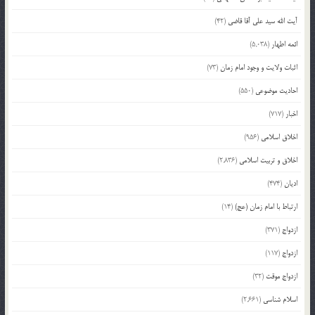
آیت الله سید علی آقا قاضی
(42)
ائمه اطهار
(5,038)
اثبات ولایت و وجود امام زمان
(73)
احادیث موضوعی
(550)
اخبار
(717)
اخلاق اسلامی
(956)
اخلاق و تربیت اسلامی
(2,836)
ادیان
(474)
ارتباط با امام زمان (عج)
(14)
ازدواج
(371)
ازدواج
(117)
ازدواج موقت
(32)
اسلام شناسی
(2,661)