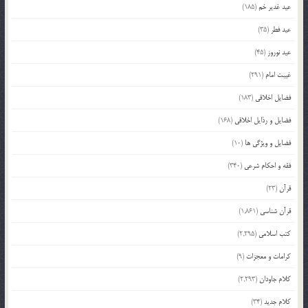
عید غدیر خم
(185)
عید فطر
(35)
عید نوروز
(45)
غیبت امام
(291)
فضایل اخلاقی
(183)
فضایل و رذایل اخلاقی
(168)
فضایل و ویژگی ها
(10)
فقه و احکام شرعی
(340)
قرآن
(23)
قرآن شناسی
(1,861)
کتب اسلامی
(2,295)
کرامات و معجزات
(9)
کلام جاودان
(2,293)
کلام جدید
(34)