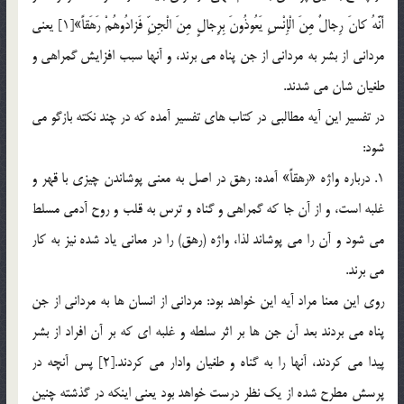
أَنَّهُ كانَ رِجالٌ مِنَ الْإِنْسِ يَعُوذُونَ بِرِجالٍ مِنَ الْجِنِّ فَزادُوهُمْ رَهَقاً»[1] يعني
مرداني از بشر به مرداني از جن پناه مي برند، و آنها سبب افزايش گمراهي و
طغيان شان مي شدند.
در تفسير اين آيه مطالبي در كتاب هاي تفسير آمده كه در چند نكته بازگو مي
شود:
1. درباره واژه «رهقاً» آمده: رهق در اصل به معني پوشاندن چيزي با قهر و
غلبه است، و از آن جا كه گمراهي و گناه و ترس به قلب و روح آدمي مسلط
مي شود و آن را مي پوشاند لذا، واژه (رهق) را در معاني ياد شده نيز به كار
مي برند.
روي اين معنا مراد آيه اين خواهد بود: مرداني از انسان ها به مرداني از جن
پناه مي بردند بعد آن جن ها بر اثر سلطه و غلبه اي كه بر آن افراد از بشر
پيدا مي كردند، آنها را به گناه و طغيان وادار مي كردند.[2] پس آنچه در
پرسش مطرح شده از يك نظر درست خواهد بود يعني اينكه در گذشته چنين