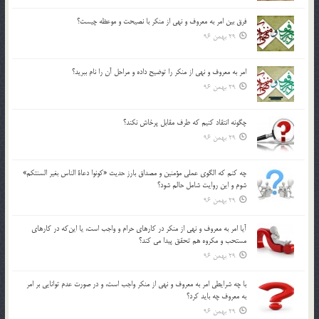
فرق بين امر به معروف و نهي از منكر با نصيحت و موعظه چيست؟
29 بهمن 96
امر به معروف و نهي از منكر را توضيح داده و مراحل آن را نام ببريد؟
29 بهمن 96
چگونه انتقاد كنيم كه طرف مقابل پرخاش نكند؟
29 بهمن 96
چه كنم كه الگوي عملي مؤمنين و مصداق بارز حديث «كونوا دعاة الناس بغير السنتكم»
شوم و اين روايت شامل حالم شود؟
29 بهمن 96
آيا امر به معروف و نهي از منكر در كارهاي حرام و واجب است، يا اين‌كه در كارهاي
مستحب و مكروه هم تحقق پيدا مي كند؟
29 بهمن 96
با چه شرايطي امر به معروف و نهي از منکر واجب است، و در صورت عدم توانايي بر امر
به معروف چه بايد کرد؟
29 بهمن 96