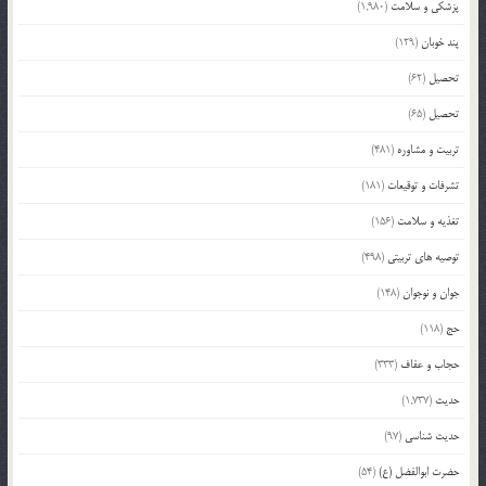
پزشکی و سلامت
(1,980)
پند خوبان
(129)
تحصیل
(62)
تحصیل
(65)
تربیت و مشاوره
(481)
تشرفات و توقیعات
(181)
تغذیه و سلامت
(156)
توصیه های تربیتی
(498)
جوان و نوجوان
(148)
حج
(118)
حجاب و عفاف
(333)
حدیث
(1,737)
حدیث شناسی
(97)
حضرت ابوالفضل (ع)
(54)