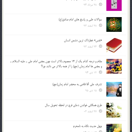
28 مرداد 94
سوالات طبی و پاسخ های امام صادق(ع)
28 اسفند 93
«نفس» خطرناک ترین دشمن انسان
26 اسفند 93
مقام و درجه كدام يك از 14 معصوم بالاتر است چون بعضي امام علي ـ عليه السلام ـ
و بعضي ها امام زمان (عج) را از همه بالاتر مي دانند چرا؟
12 دی 94
تشرف علي آقا قاضي به محضر امام زمان(عج)
15 دی 95
طرح همگانی خواندن دعای فرج در لحظه تحویل سال
27 اسفند 03
چهل حدیث نگاه به نامحرم