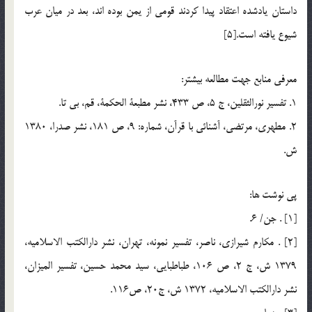
داستان يادشده اعتقاد پيدا كردند قومي از يمن بوده اند، بعد در ميان عرب
شيوع يافته است.[5]
معرفي منابع جهت مطالعه بيشتر:
1. تفسير نورالثقلين، ج 5، ص 433، نشر مطبعة الحكمة، قم، بي تا.
2. مطهري، مرتضي، آشنائي با قرآن، شماره: 9، ص 181، نشر صدرا، 1380
ش.
پي نوشت ها:
[1] . جن/ 6.
[2] . مكارم شيرازي، ناصر، تفسير نمونه، تهران، نشر دارالكتب الاسلاميه،
1379 ش، ج 2، ص 106، طباطبايي، سيد محمد حسين، تفسير الميزان،
نشر دارالكتب الاسلاميه، 1372 ش، ج20، ص116.