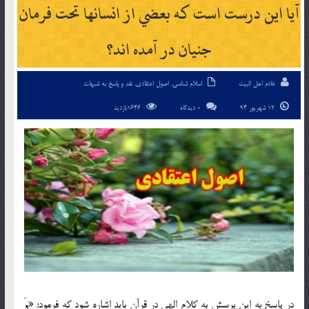
آيا اين درست است كه بعضي از انسانها تحت فرمان
جنيان در آمده اند؟
خادم اهل البیت
اسلام شناسی
,
اصول اعتقادی
,
نقد و پاسخ به شبهات
12 شهریور 94
0 دیدگاه
1646بازدید
در پاسخ به اين پرسش به كلام الهي در قرآن بايد اشاره شود كه فرمود: «وَ