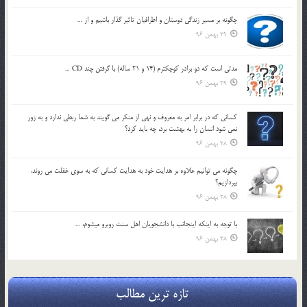
چگونه بر مسير زندگي دوستان و اطرافيان تاثير گذار باشيم و از …
29 بهمن 96
مدتي است كه دو برادر كوچكترم (14 و 21 ساله) با گرفتن چند CD …
29 بهمن 96
كساني كه در برابر امر به معروف و نهي از منكر مي گويند به شما ربطي ندارد و به زور
نمي شود انسان را به بهشت برد، چه بايد كرد؟
28 بهمن 96
چگونه مي توانيم علاوه بر هدايت خود به هدايت كساني كه به سوي غفلت مي روند،
بپردازيم؟
28 بهمن 96
با توجه به اينكه اينجانب با دانشجويان اهل سنت روبرو مي‎شوم، …
28 بهمن 96
تازه ترین مطالب