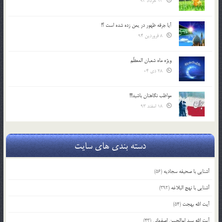
13 خرداد 94
آیا جرقه ظهور در یمن زده شده است ؟!
8 فروردین 94
ویژه ماه شعبان المعظّم
28 دی 04
مواظب نگاهتان باشید!!!
18 اسفند 93
دسته بندی های سایت
آشنایی با صحیفه سجادیه
(56)
آشنایی با نهج البلاغه
(392)
آیت الله بهجت
(54)
آیت الله سید ابوالحسن اصفهانی
(43)