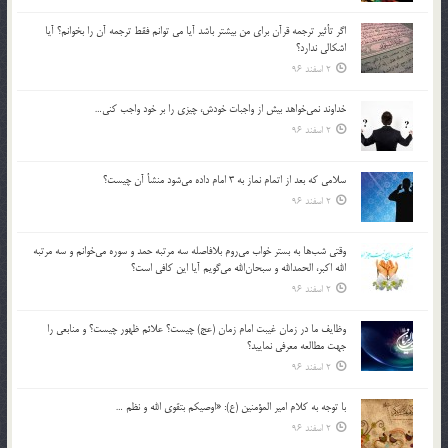
اگر تأثير ترجمه قرآن براي من بيشتر باشد آيا مي توانم فقط ترجمه آن را بخوانم؟ آيا
اشكالي ندارد؟
2 اسفند 96
خداوند نمي‌خواهد بيش از واجبات خودش، چيزي را بر خود واجب كني…
2 اسفند 96
سلامي كه بعد از اتمام نماز به 3 امام داده مي‌شود منشأ آن چيست؟
2 اسفند 96
وقتي شب‌ها به بستر خواب مي‌روم بلافاصله سه مرتبه حمد و سوره مي‌خوانم و سه مرتبه
الله اكبر، الحمدالله و سبحان‌الله مي‌گويم آيا اين كافي است؟
2 اسفند 96
وظايف ما در زمان غيبت امام زمان (عج) چيست؟ علائم ظهور چيست؟ و منابعي را
جهت مطالعه معرفي نماييد؟
2 اسفند 96
با توجه به كلام امير المؤمنين (ع): «اوصيكم بتقوي الله و نظم …
2 اسفند 96