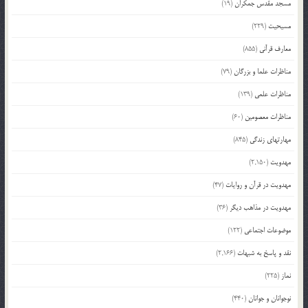
مسجد مقدس جمکران
(19)
مسیحیت
(229)
معارف قرآنی
(855)
مناظرات علما و بزرگان
(79)
مناظرات علمی
(139)
مناظرات معصومین
(60)
مهارتهای زندگی
(845)
مهدویت
(2,150)
مهدویت در قرآن و روایات
(47)
مهدویت در مذاهب دیگر
(36)
موضوعات اجتماعی
(122)
نقد و پاسخ به شبهات
(2,166)
نماز
(225)
نوجوانان و جوانان
(440)