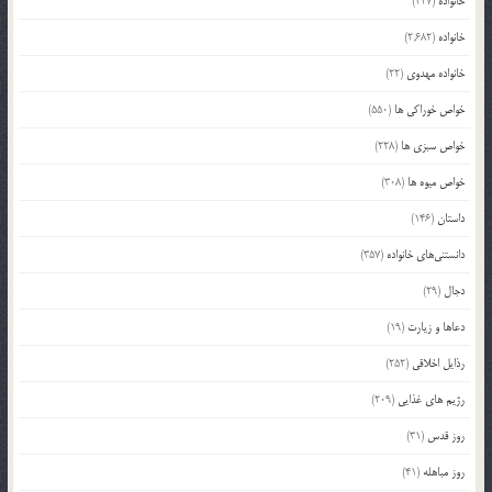
خانواده
(227)
خانواده
(2,682)
خانواده مهدوی
(22)
خواص خوراکی ها
(550)
خواص سبزی ها
(228)
خواص میوه ها
(308)
داستان
(146)
دانستنی‌های خانواده
(357)
دجال
(29)
دعاها و زیارت
(19)
رذایل اخلاقی
(252)
رژیم های غذایی
(209)
روز قدس
(31)
روز مباهله
(41)