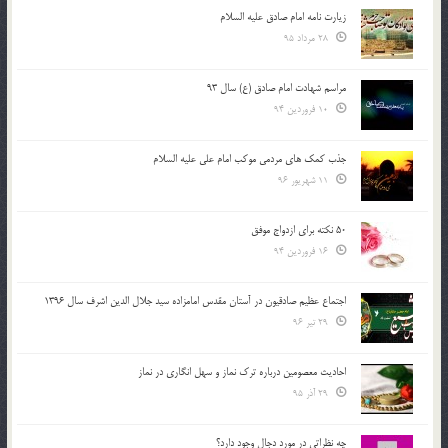
زیارت نامه امام صادق علیه السلام
28 مرداد 95
مراسم شهادت امام صادق (ع) سال 93
10 فروردین 94
جذب کمک های مردمی موکب امام علی علیه السلام
11 شهریور 96
50 نکته برای ازدواج موفق
16 فروردین 94
اجتماع عظیم صادقیون در آستان مقدس امامزاده سید جلال الدین اشرف سال 1396
29 تیر 96
احادیث معصومین درباره ترک نماز و سهل انگاری در نماز
29 آذر 95
چه نظراتی در مورد دجال وجود دارد؟