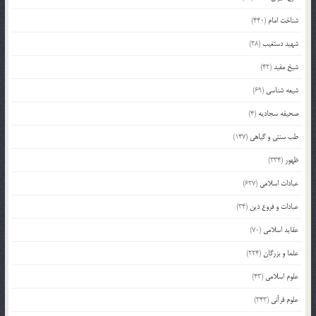
شناخت امام
(440)
شهید دستغیب
(38)
شیخ مفید
(42)
شیعه شناسی
(69)
صحیفه سجادیه
(4)
طب سنتی و گیاهی
(147)
ظهور
(334)
عبادات اسلامی
(627)
عبادات و فروع دین
(34)
عقاید اسلامی
(70)
علما و بزرگان
(224)
علوم اسلامی
(43)
علوم قرآنی
(343)