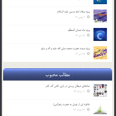
ویژه میلاد امام حسین علیه السلام
2 بهمن 04
ویژه ماه شعبان المعظّم
28 دی 04
ویژه مبعث حضرت محمد صلی الله علیه و اله و سلم
25 دی 04
مطالب محبوب
نمادهای شیطان پرستی در بازی کلش آف کلنز
11 مرداد 94
خاطره ای از توسل به حضرت زهرا(س)
23 خرداد 94