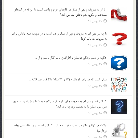
آيا امر به معروف و نهي از منكر در كارهاي حرام و واجب است، يا اين‌كه در كارهاي
مستحب و مكروه هم تحقق پيدا مي كند؟
29 بهمن 96
با چه شرايطي امر به معروف و نهي از منکر واجب است، و در صورت عدم توانايي بر امر
به معروف چه بايد کرد؟
29 بهمن 96
چگونه بر مسير زندگي دوستان و اطرافيان تاثير گذار باشيم و از …
29 بهمن 96
مدتي است كه دو برادر كوچكترم (14 و 21 ساله) با گرفتن چند CD …
29 بهمن 96
كساني كه در برابر امر به معروف و نهي از منكر مي گويند به شما ربطي ندارد و به زور
نمي شود انسان را به بهشت برد، چه بايد كرد؟
28 بهمن 96
چگونه مي توانيم علاوه بر هدايت خود به هدايت كساني كه به سوي غفلت مي روند،
بپردازيم؟
28 بهمن 96