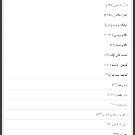
قرآن شناسی
(1,861)
کتب اسلامی
(2,295)
کرامات و معجزات
(9)
کلام جاودان
(2,293)
کلام جدید
(34)
کمک های اولیه
(116)
گلچین احادیث
(372)
گنجینه معارف
(495)
ماه رجب
(20)
ماه رمضان
(176)
ماه شعبان
(20)
ماهها و روزهای خاص
(745)
مبانی اعتقادی
(20)
مختلف
(367)