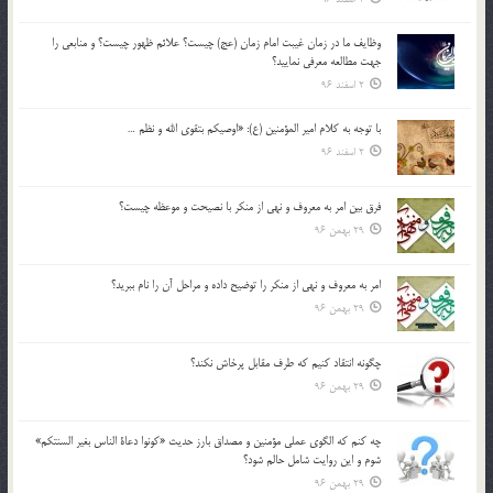
وظايف ما در زمان غيبت امام زمان (عج) چيست؟ علائم ظهور چيست؟ و منابعي را
جهت مطالعه معرفي نماييد؟
2 اسفند 96
با توجه به كلام امير المؤمنين (ع): «اوصيكم بتقوي الله و نظم …
2 اسفند 96
فرق بين امر به معروف و نهي از منكر با نصيحت و موعظه چيست؟
29 بهمن 96
امر به معروف و نهي از منكر را توضيح داده و مراحل آن را نام ببريد؟
29 بهمن 96
چگونه انتقاد كنيم كه طرف مقابل پرخاش نكند؟
29 بهمن 96
چه كنم كه الگوي عملي مؤمنين و مصداق بارز حديث «كونوا دعاة الناس بغير السنتكم»
شوم و اين روايت شامل حالم شود؟
29 بهمن 96