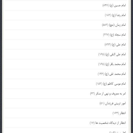
امام حسین (ع)
(847)
امام رضا (ع)
(182)
امام زمان (عج)
(583)
امام سجاد (ع)
(227)
امام علی (ع)
(894)
امام علی النقی (ع)
(165)
امام محمد باقر (ع)
(165)
امام محمد تقی (ع)
(146)
امام موسی کاظم (ع)
(152)
امر به معروف و نهی از منکر
(63)
امور تربیتی فرزندان
(51)
انتظار
(164)
انتظار از دیدگاه شخصیت ها
(17)
اهل بیت
(104)