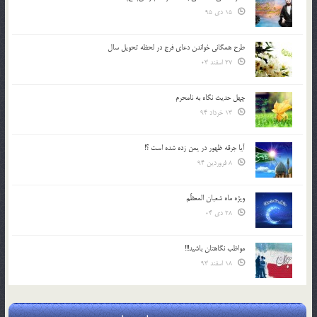
15 دی 95
طرح همگانی خواندن دعای فرج در لحظه تحویل سال
27 اسفند 03
چهل حدیث نگاه به نامحرم
13 خرداد 94
آیا جرقه ظهور در یمن زده شده است ؟!
8 فروردین 94
ویژه ماه شعبان المعظّم
28 دی 04
مواظب نگاهتان باشید!!!
18 اسفند 93