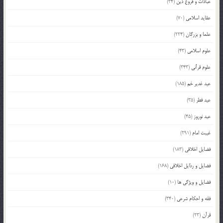
عبادات و فروع دین
(34)
عقاید اسلامی
(70)
علما و بزرگان
(224)
علوم اسلامی
(43)
علوم قرآنی
(343)
عید غدیر خم
(185)
عید فطر
(35)
عید نوروز
(45)
غیبت امام
(291)
فضایل اخلاقی
(183)
فضایل و رذایل اخلاقی
(168)
فضایل و ویژگی ها
(10)
فقه و احکام شرعی
(340)
قرآن
(23)