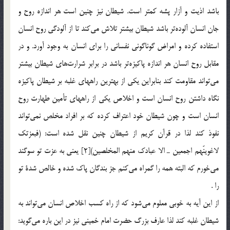
باشد اذيت و آزار پشه كمتر است. شيطان نيز چنين است هر اندازه روح و
جان انسان آلوده‎تر باشد شيطان بيشتر تلاش مي‎كند تا از آلودگي روح انسان
استفاده كرده و امراض گوناگوني نفساني را براي انسان به وجود آورد. و در
مقابل روح انسان هر اندازه پاكيزه‎تر باشد در برابر شرارت‎هاي شيطان بيشتر
مي‎تواند مقاومت كند بنابراين يكي از بهترين راههاي غلبه بر شيطان پاكيزه
نگاه داشتن روح انسان است و اخلاص يكي از راههاي تأمين طهارت روح
انسان است و چون شيطان خود اعتراف كرده كه بر افراد مخلص نمي‎تواند
نفوذ كند لذا در قرآن كريم از شيطان چنين نقل شده است: (فبعزتك
لاغوينّهم اجمعين ـ الا عبادك منهم المخلصين)[2] يعني به عزت تو سوگند
مي‎خورم كه البته همه را گمراه مي‎كنم جز بندگان پاك شده و خالص شدة تو
را .
از اين آيه به خوبي معلوم مي‎شود كه از راه كسب اخلاص انسان مي‎تواند به
شيطان غلبه كند لذا عارف بزرگ حضرت امام خميني نيز در اين باره مي‎گويد: