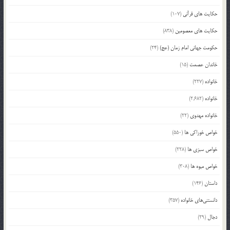
حکایت های قرآنی
(107)
حکایت های معصومین
(838)
حکومت جهانی امام زمان (عج)
(24)
خاندان عصمت
(15)
خانواده
(227)
خانواده
(2,682)
خانواده مهدوی
(22)
خواص خوراکی ها
(550)
خواص سبزی ها
(228)
خواص میوه ها
(308)
داستان
(146)
دانستنی‌های خانواده
(357)
دجال
(29)