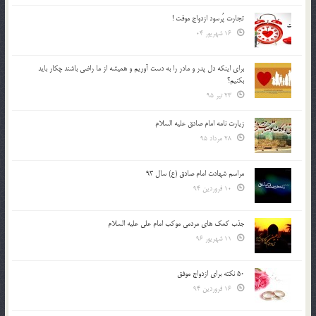
تجارت پُرسود ازدواج موقت !
16 شهریور 04
براي اينكه دل پدر و مادر را به دست آوريم و هميشه از ما راضي باشند چكار بايد
بكنيم؟
23 تیر 95
زیارت نامه امام صادق علیه السلام
28 مرداد 95
مراسم شهادت امام صادق (ع) سال 93
10 فروردین 94
جذب کمک های مردمی موکب امام علی علیه السلام
11 شهریور 96
50 نکته برای ازدواج موفق
16 فروردین 94