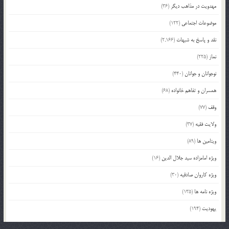
مهدویت در مذاهب دیگر
(36)
موضوعات اجتماعی
(122)
نقد و پاسخ به شبهات
(2,166)
نماز
(225)
نوجوانان و جوانان
(440)
همسران و تفاهم خانواده
(68)
وقف
(77)
ولایت فقیه
(37)
ویتامین ها
(89)
ویژه امامزاده سید جلال الدین
(16)
ویژه کاروان صادقیه
(30)
ویژه نامه ها
(135)
یهودیت
(194)