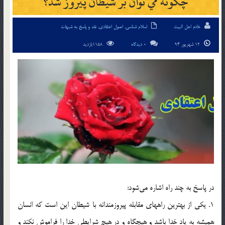
چگونه مي توان بر شيطان پيروز شد؟
خادم اهل البیت
اسلام شناسی
,
اصول اعتقادی
,
نقد و پاسخ به شبهات
12 شهریور 94
0 دیدگاه
1158بازدید
در پاسخ به چند راه اشاره مي‎شود:
1. يكي از بهترين راههاي مقابله پيروزمندانه با شيطان اين است كه انسان
هميشه به ياد خدا باشد و هيچگاه و در هيچ شرايطي خدا را فراموش نكند و