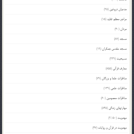
مدعیان دروغین
(25)
مراجع معظم تقلید
(15)
مردان
(40)
مسجد
(87)
مسجد مقدس جمکران
(19)
مسیحیت
(229)
معارف قرآنی
(855)
مناظرات علما و بزرگان
(79)
مناظرات علمی
(139)
مناظرات معصومین
(60)
مهارتهای زندگی
(845)
مهدویت
(2,150)
مهدویت در قرآن و روایات
(47)