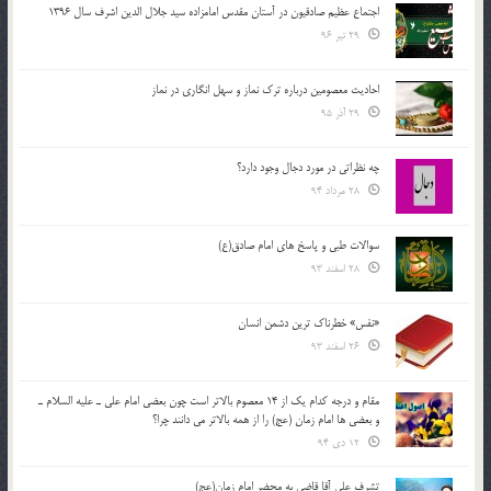
اجتماع عظیم صادقیون در آستان مقدس امامزاده سید جلال الدین اشرف سال 1396
29 تیر 96
احادیث معصومین درباره ترک نماز و سهل انگاری در نماز
29 آذر 95
چه نظراتی در مورد دجال وجود دارد؟
28 مرداد 94
سوالات طبی و پاسخ های امام صادق(ع)
28 اسفند 93
«نفس» خطرناک ترین دشمن انسان
26 اسفند 93
مقام و درجه كدام يك از 14 معصوم بالاتر است چون بعضي امام علي ـ عليه السلام ـ
و بعضي ها امام زمان (عج) را از همه بالاتر مي دانند چرا؟
12 دی 94
تشرف علي آقا قاضي به محضر امام زمان(عج)