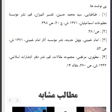
پي نوشت ها:
[1] . طباطبايي، سيد محمد حسين، تفسير الميزان، قم، نشر مؤسسة
مطبوعات اسماعيليان، 1371 ش، ج 20، ص 398.
[2] . ص/ 38.
[3] . امام خميني، چهل حديث، نشر مؤسسه آثار امام خميني، 1371 ش،
ص 52.
[4] . مطهري، مرتضي، مجموعه مقالات، قم، نشر دفتر انتشارات اسلامي،
1362 ش، ص 270، مقاله 14.
مطالب مشابه