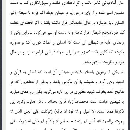
حال آماده‎باش كامل باشد و اگر لحظه‎اي غفلت و سهل‎انگاري كند به دست
دشمن اسير شده و از پاي در مي‎آيد در ميدان جهاد اكبر (رزم با شيطان) نيز
انسان بايد همواره در حال آماده‎باش قرار داشته باشد و اگر لحظه‎اي غفلت
كند مورد هجوم شيطان قرار گرفته و به دست او اسير مي‎گردد بنابراين يكي از
راه‎هاي غلبه بر شيطان آن است كه انسان از غفلت دوري كند و همواره
بكوشد كه كاري نكند كه زمينه را براي حمله شيطان فراهم سازد. و در حال
نبرد و مقاومت مستمر باشد.
5. يكي از بهترين راه‎هاي غلبه بر شيطان آن است كه انسان به قرآن و
ادعيه روي آورد و هميشه با آن مأنوس باشد و برخي از دعاهايي كه در
مفاتيح آمده بخواند. شهيد مطهري در اين باره مي‎گويد: يكي از راه‎هاي مبارزه
با شيطان عبادت است مخصوصاً زياد قرآن بخواند و ذكر خداوند بگويد اين
ذكرها مفيد است: (لا حول و لا قوة الا بالله)، (توكلت علي الحي الّذي لا
يموت، والحمد لله الّذي لم يتخد صاحبة و لا ولداً و لم يكن له شريك في