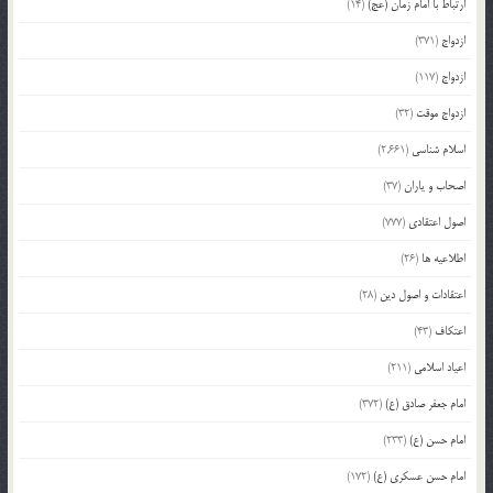
ارتباط با امام زمان (عج)
(14)
ازدواج
(371)
ازدواج
(117)
ازدواج موقت
(32)
اسلام شناسی
(2,661)
اصحاب و یاران
(37)
اصول اعتقادی
(777)
اطلاعیه ها
(26)
اعتقادات و اصول دین
(28)
اعتکاف
(43)
اعیاد اسلامی
(211)
امام جعفر صادق (ع)
(372)
امام حسن (ع)
(233)
امام حسن عسکری (ع)
(172)