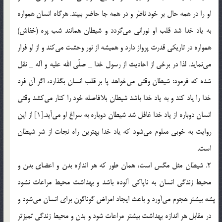
او را در همه حال بر خود ناظر و در همه جا حاضر ببيند. هرگاه انسان همواره
به ياد خدا شد قلب او نوراني مي‎گردد و شيطان همانند شب پره (خفاش)
همواره در تاريكي قدرت پرواز دارد و هميشه از نور وحشت مي‎كند و از او فرار
مي‎نمايد. لذا در برخي از احاديث از رسول خدا _ صلّي الله عليه و آله _ نقل
شده كه فرمود: شيطان وقتي مي‎خواهد پا بر قلب انسان بگذارد، اگر آن فرد
خدا را ياد كند و به ياد خدا باشد شيطان بلافاصله خود را كنار مي‎كشد وقتي
انسان دوباره از ياد خدا غافل شد شيطان دوباره به سراغ او مي‎آيد.[1] از اين
روايت به خوبي معلوم مي‎شود كه ياد خدا بهترين راه نجات از شر شيطان
است.
2. شيطان مثل مگس است، همان طور كه هر اندازه بدن و اعضاي بدن و
محيط زندگي انسان به ناپاكي آلوده باشد و بهداشت محيط مراعات نشود
پشه بيشتر هجوم مي‎آورد و باعث ايجاد امراض گوناگون براي انسان مي‎شود و
در مقابل هر اندازه بهداشت بيشتر مراعات شود و بدن و محيط زندگي تميزتر