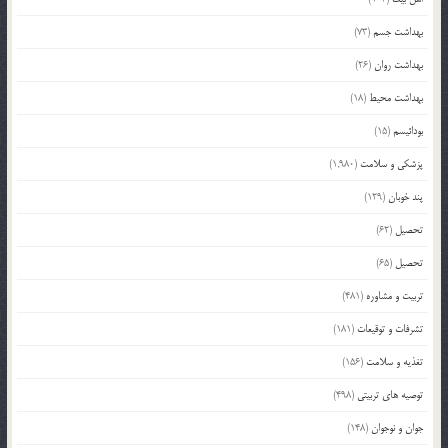
بهداشت جسم
(73)
بهداشت روان
(26)
بهداشت محیط
(18)
بودائیسم
(15)
پزشکی و سلامت
(1,980)
پند خوبان
(129)
تحصیل
(62)
تحصیل
(65)
تربیت و مشاوره
(481)
تشرفات و توقیعات
(181)
تغذیه و سلامت
(156)
توصیه های تربیتی
(498)
جوان و نوجوان
(148)