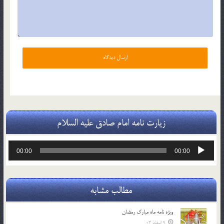
زیارت نامه امام صادق علیه السلام
پخش‌کننده
00:00
00:00
صوت
مطالب مشابه
ویژه نامه ماه مبارک رمضان
9 اسفند 03