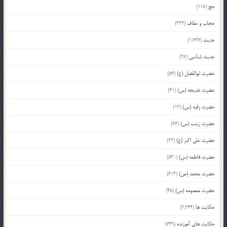
حج
(118)
حجاب و عفاف
(333)
حدیث
(1,737)
حدیث شناسی
(97)
حضرت ابوالفضل (ع)
(54)
حضرت خدیجه (س)
(41)
حضرت رقیه (س)
(13)
حضرت زینب (س)
(66)
حضرت علی اکبر (ع)
(23)
حضرت فاطمه (س)
(530)
حضرت محمد (ص)
(613)
حضرت معصومه (س)
(45)
حکایت ها
(2,244)
حکایت های آموزنده
(749)