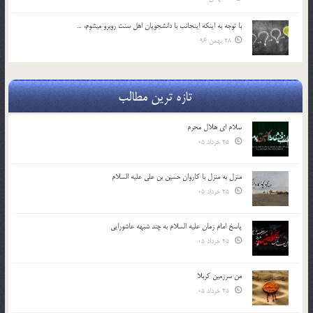
با توجه به اينكه اينجانب با دانشجويان اهل سنت روبرو مي‎شوم، …
28 بهمن 96
تازه ترین مطالب
سلام ای هلال محرم
25 خرداد 05
منزل به منزل با کاروان حسین بن علی علیه السلام
25 خرداد 05
پاسخ امام زمان علیه السلام به چند شبهه عاشورایی
25 خرداد 05
من سرزمین کربلا
25 خرداد 05