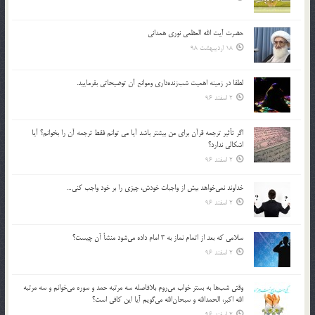
حضرت آیت الله العظمی نوری همدانی
18 اردیبهشت 98
لطفا در زمينه اهميت شب‌زنده‌داري وموانع آن توضيحاتي بفرماييد.
2 اسفند 96
اگر تأثير ترجمه قرآن براي من بيشتر باشد آيا مي توانم فقط ترجمه آن را بخوانم؟ آيا
اشكالي ندارد؟
2 اسفند 96
خداوند نمي‌خواهد بيش از واجبات خودش، چيزي را بر خود واجب كني…
2 اسفند 96
سلامي كه بعد از اتمام نماز به 3 امام داده مي‌شود منشأ آن چيست؟
2 اسفند 96
وقتي شب‌ها به بستر خواب مي‌روم بلافاصله سه مرتبه حمد و سوره مي‌خوانم و سه مرتبه
الله اكبر، الحمدالله و سبحان‌الله مي‌گويم آيا اين كافي است؟
2 اسفند 96