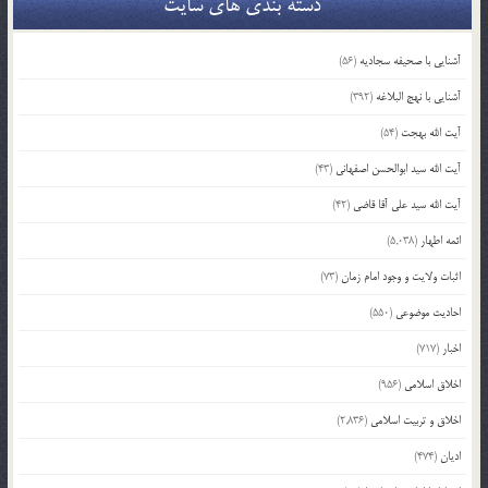
دسته بندی های سایت
آشنایی با صحیفه سجادیه
(56)
آشنایی با نهج البلاغه
(392)
آیت الله بهجت
(54)
آیت الله سید ابوالحسن اصفهانی
(43)
آیت الله سید علی آقا قاضی
(42)
ائمه اطهار
(5,038)
اثبات ولایت و وجود امام زمان
(73)
احادیث موضوعی
(550)
اخبار
(717)
اخلاق اسلامی
(956)
اخلاق و تربیت اسلامی
(2,836)
ادیان
(474)