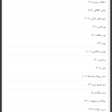
دعاها و زیارت
(19)
رذایل اخلاقی
(252)
رژیم های غذایی
(209)
روز قدس
(31)
روز مباهله
(41)
روزه
(93)
روزه و سلامتی
(101)
زرتشتی
(40)
زنان
(317)
سایر روزها و ماه ها
(103)
سایر فروع دین
(72)
سایر مقالات
(5)
سوالات و شبهات
(420)
سیر و سلوک
(274)