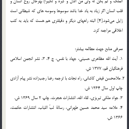
الملك و لم يكن له ولي من الذّل و كبّره و تكبيراً‌) بهرحال روح انسان و
قلب انسان اگر زياد به ياد خدا باشد سوسوها وسوسه هاي كه شيطاني است
زايل مي‎شود.[4] البته راههاي ديگر و دقيقتري هم هست که بايد به کتب
اخلاقي مراجعه کرد.
معرفي منابع جهت مطالعه بيشتر:
1. آيت الله مظاهري حسيني، جهاد با نفس، ج 4، 3، نشر انجمن اسلامي
فرهنگيان قم، 1377 ش.
2. ملامحسن فيض كاشاني، راه نجات با ترجمه رضا رجب‎زاده نشر پيام آزادي
چاپ اول سال 1364 ش.
3. جواد ملكي تبريزي، لقاء الله، انتشارات هجرت، چاپ 2 سال 1369 ش.
4. علامه سيد محمد حسين طهراني، رسالة لبّ اللباب، انتشارات حكمت،
1366 ش.