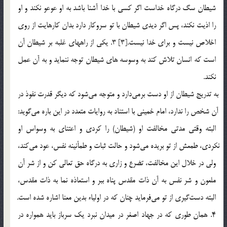
شيطان سگ درگاه خداست اگر كسي با خدا آشنا باشد به او عوعو نكند و او
را اذيت نكند، پس اگر ديدي شيطان با تو سروكار دارد بدان كارهايت از روي
اخلاص نيست و براي خدا نيست.[3] 3. يكي از راههاي غلبه بر شيطان آن
است كه انسان تلاش كند به وسوسه هاي شيطان توجه ننمايد و به آن عمل
نكند.
به تدريج شيطان از او دست برمي‎دارد و متوجه مي‎شود كه ديگر قدرت نفوذ در
آن شخص را ندارد، امام خميني با استناد به روايات متعدد در اين باره مي‎گويد:
البته وقتي مدتي مخالفت او (شيطان) را كردي و اعتناي به وسواس او
نكردي، طمعش از تو بريده مي‎شود و حالت ثبات و طمأنينه نفس، عود مي‎كند،
ولي در خلال اين مخالفت، تضرع و زاري به درگاه حق تعالي كن و از شر آن
ملعون و شر نفس به آن ذات مقدس پناه ببر و استعاذه نما به ذات مقدس،
البته دست‎گيري از تو مي‎فرمايد چنان که در اولياء بدين معنا اشاره شده است.
4. همان طوري كه در جهاد اصغر در ميدان نبرد يك سرباز بايد همواره در