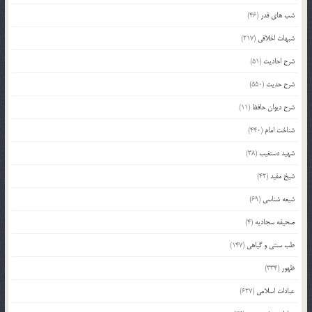
شب های قدر
(46)
شبهات اخلاقی
(217)
شرح احادیث
(51)
شرح حدیث
(550)
شرح دیوان حافظ
(11)
شناخت امام
(440)
شهید دستغیب
(38)
شیخ مفید
(42)
شیعه شناسی
(69)
صحیفه سجادیه
(4)
طب سنتی و گیاهی
(147)
ظهور
(334)
عبادات اسلامی
(627)