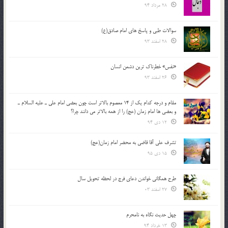
28 مرداد 94
سوالات طبی و پاسخ های امام صادق(ع)
28 اسفند 93
«نفس» خطرناک ترین دشمن انسان
26 اسفند 93
مقام و درجه كدام يك از 14 معصوم بالاتر است چون بعضي امام علي ـ عليه السلام ـ
و بعضي ها امام زمان (عج) را از همه بالاتر مي دانند چرا؟
12 دی 94
تشرف علي آقا قاضي به محضر امام زمان(عج)
15 دی 95
طرح همگانی خواندن دعای فرج در لحظه تحویل سال
27 اسفند 03
چهل حدیث نگاه به نامحرم
13 خرداد 94