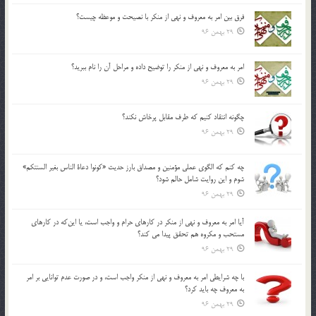
فرق بين امر به معروف و نهي از منكر با نصيحت و موعظه چيست؟
29 بهمن 96
امر به معروف و نهي از منكر را توضيح داده و مراحل آن را نام ببريد؟
29 بهمن 96
چگونه انتقاد كنيم كه طرف مقابل پرخاش نكند؟
29 بهمن 96
چه كنم كه الگوي عملي مؤمنين و مصداق بارز حديث «كونوا دعاة الناس بغير السنتكم»
شوم و اين روايت شامل حالم شود؟
29 بهمن 96
آيا امر به معروف و نهي از منكر در كارهاي حرام و واجب است، يا اين‌كه در كارهاي
مستحب و مكروه هم تحقق پيدا مي كند؟
29 بهمن 96
با چه شرايطي امر به معروف و نهي از منکر واجب است، و در صورت عدم توانايي بر امر
به معروف چه بايد کرد؟
29 بهمن 96