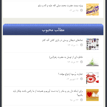
ویژه مبعث حضرت محمد صلی الله علیه و اله و سلم
25 دی 04
مطالب محبوب
نمادهای شیطان پرستی در بازی کلش آف کلنز
11 مرداد 94
خاطره ای از توسل به حضرت زهرا(س)
23 خرداد 94
تجارت پُرسود ازدواج موقت !
16 شهریور 04
براي اينكه دل پدر و مادر را به دست آوريم و هميشه از ما راضي باشند چكار بايد
بكنيم؟
23 تیر 95