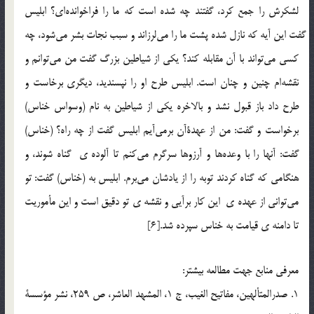
لشكرش را جمع كرد، گفتند چه شده است كه ما را فراخوانده‎اي؟ ابليس
گفت اين آيه كه نازل شده پشت ما را مي‎لرزاند و سبب نجات بشر مي‎شود، چه
كسي مي‎تواند با آن مقابله كند؟ يكي از شياطين بزرگ گفت من مي‎توانم و
نقشه‎ام چنين و چنان است. ابليس طرح او را نپسنديد، ديگري برخاست و
طرح داد باز قبول نشد و بالاخره يكي از شياطين به نام (وسواس خناس)
برخواست و گفت: من از عهدة‌آن برمي‎آيم ابليس گفت از چه راه؟ (خناس)
گفت: آنها را با وعده‎ها و آرزوها سرگرم مي‎كنم تا آلوده ي گناه شوند، و
هنگامي كه گناه كردند توبه را از يادشان مي‎برم. ابليس به (خناس) گفت: تو
مي‎تواني از عهده ي اين كار برآيي و نقشه ي تو دقيق است و اين مأموريت
تا دامنه ي قيامت به خناس سپرده شد.[6]
معرفي منابع جهت مطالعه بيشتر:
1. صدرالمتألهين، مفاتيح الغيب، ج 1، المشهد العاشر، ص 259، نشر مؤسسة