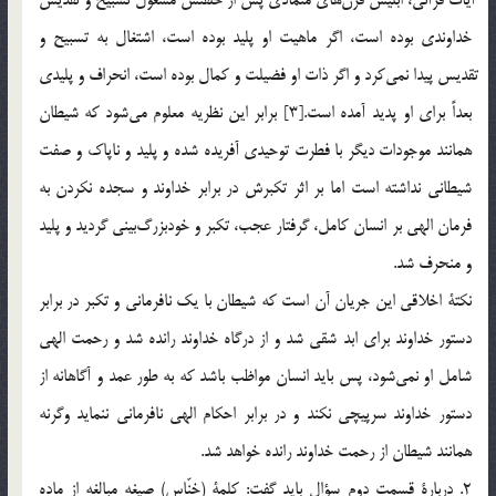
خداوندي بوده است، اگر ماهيت او پليد بوده است، اشتغال به تسبيح و
تقديس پيدا نمي‎كرد و اگر ذات او فضيلت و كمال بوده است، انحراف و پليدي
بعداً براي او پديد آمده است.[3] برابر اين نظريه معلوم مي‎شود كه شيطان
همانند موجودات ديگر با فطرت توحيدي آفريده شده و پليد و ناپاك و صفت
شيطاني نداشته است اما بر اثر تكبرش در برابر خداوند و سجده نكردن به
فرمان الهي بر انسان كامل، گرفتار عجب، تكبر و خودبزرگ‎بيني گرديد و پليد
و منحرف شد.
نكتة اخلاقي اين جريان آن است كه شيطان با يك نافرماني و تكبر در برابر
دستور خداوند براي ابد شقي شد و از درگاه خداوند رانده شد و رحمت الهي
شامل او نمي‎شود، پس بايد انسان مواظب باشد كه به طور عمد و آگاهانه از
دستور خداوند سرپيچي نكند و در برابر احكام الهي نافرماني ننمايد وگرنه
همانند شيطان از رحمت خداوند رانده خواهد شد.
2. دربارة قسمت دوم سؤال بايد گفت: كلمة (خنّاس) صيغه مبالغه از ماده