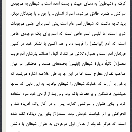
گرفته و (شياطين) به معناي خبيث و پست آمده است و شيطان به موجودي
سركش و متمرد اطلاق مي‎شود، اعم از انسان و يا جن و يا جنبدگان ديگر،
بايد توجه داشت كه شيطان اسم عام است يعني اسم براي جنس موجودات
شرير است، اما ابليس اسم خاص است كه اسم براي يك موجودي خاص
است كه آدم (ابوالبشر) را فريب داد و هم اكنون با لشكر خود در كمين
فرزندان آدم است و همواره تلاش مي‎كند تا آنها را همانند پدرشان آدم فريب
دهد.[1] ثانياً: دربارة شيطان (ابليس) بحث‎هاي متعدد و مختلفي در ميان
صاحب نظران مطرح است اما در اين جا به طور خلاصه اشاره مي‎شود كه
برخي بر آن‎اند كه خداوند شيطان را شيطان نيافريد، به اين دليل كه سالها
هم‎نشين فرشتگان و بر فطرت پاك بود، ولي بعد از آزادي خود سوء استفاده
كرد و بناي طغيان و سركشي گذارد، پس او در آغاز پاك آفريده شد و
انحرافش بر اثر خواست خودش بوده است.[2] بنابر اين ديدگاه گفته شده
است كه هرگز خداوند از همان اول موجودي به عنوان شيطان با داشتن