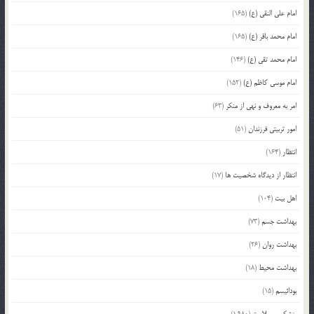
امام علی النقی (ع)
(165)
امام محمد باقر (ع)
(165)
امام محمد تقی (ع)
(146)
امام موسی کاظم (ع)
(152)
امر به معروف و نهی از منکر
(63)
امور تربیتی فرزندان
(51)
انتظار
(164)
انتظار از دیدگاه شخصیت ها
(17)
اهل بیت
(104)
بهداشت جسم
(73)
بهداشت روان
(26)
بهداشت محیط
(18)
بودائیسم
(15)
پزشکی و سلامت
(1,980)