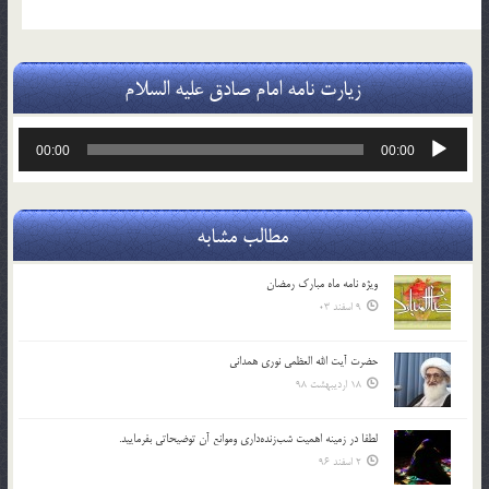
زیارت نامه امام صادق علیه السلام
پخش‌کننده
00:00
00:00
صوت
مطالب مشابه
ویژه نامه ماه مبارک رمضان
9 اسفند 03
حضرت آیت الله العظمی نوری همدانی
18 اردیبهشت 98
لطفا در زمينه اهميت شب‌زنده‌داري وموانع آن توضيحاتي بفرماييد.
2 اسفند 96