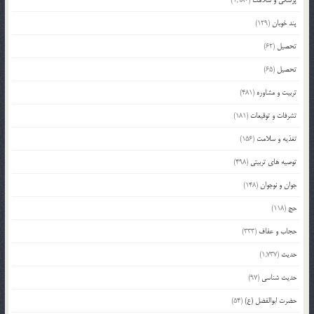
پند خوبان
(129)
تحصیل
(62)
تحصیل
(65)
تربیت و مشاوره
(481)
تشرفات و توقیعات
(181)
تغذیه و سلامت
(156)
توصیه های تربیتی
(498)
جوان و نوجوان
(148)
حج
(118)
حجاب و عفاف
(333)
حدیث
(1,737)
حدیث شناسی
(97)
حضرت ابوالفضل (ع)
(54)