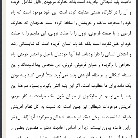
ماهيت پليد شيطاني نيافريده است بلكه خداوند موجودي قابل تكامل آفريده
و آن را در گذرگاه هستي هدايت كرده است اين خود موجود است كه راه
خود را منحرف ساخته و خويشتن را ساقط كرده است، همچنان كه خداوند،
فرعون را با صفت فرعوني، نرون را با صفت نروني، ابن ملجم را به صفت
خود او خلق نكرده است بلكه خداوند انسان آفريده است كه شايستگي رشد
و اعتلاي انساني را دارا بوده‎اند, اما آنها خودشان با ميل و اختيار خويش، راه
انحرافي را برگزيده و عنوان فرعوني، نروني، ابن ملجمي پيدا نموده‎اند و اين
مسئله اشكالي را بر نظام آفرينش پديد نمي‎آورد. مثلاً فرض كنيد پنبه بودن
يك ماده براي ما مطلوب است، اگر اين پنبه آتش بگيرد و بسوزد سوختة اين
پنبه را مي‎توانيم در جلوگيري از جريان خون يك جراحت به كار ببريم،
آفرينش موجودات شيطاني نيز چنين است كه نسبت به كل نظام آفرينش
خيراند اما نسبت به برخي ديگر شر هستند شيطان و سرکرده آنها (ابليس) نيز
ازاين قاعده بيرون نيستند، زيرا بر اساس احاديث معتبر و مضمون بعضي از
آيات قرآني، ابليس قرن‎هاي متمادي پس از خلقتش مشغول تسبيح و تقديس