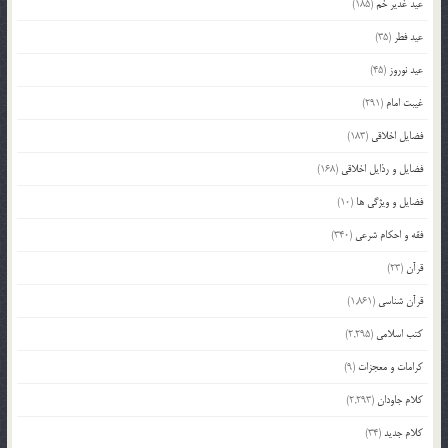
عید غدیر خم
(185)
عید فطر
(35)
عید نوروز
(45)
غیبت امام
(291)
فضایل اخلاقی
(183)
فضایل و رذایل اخلاقی
(168)
فضایل و ویژگی ها
(10)
فقه و احکام شرعی
(340)
قرآن
(23)
قرآن شناسی
(1,861)
کتب اسلامی
(2,295)
کرامات و معجزات
(9)
کلام جاودان
(2,293)
کلام جدید
(34)