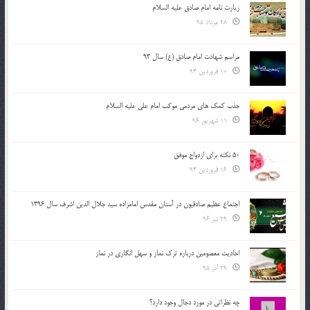
زیارت نامه امام صادق علیه السلام
28 مرداد 95
مراسم شهادت امام صادق (ع) سال 93
10 فروردین 94
جذب کمک های مردمی موکب امام علی علیه السلام
11 شهریور 96
50 نکته برای ازدواج موفق
16 فروردین 94
اجتماع عظیم صادقیون در آستان مقدس امامزاده سید جلال الدین اشرف سال 1396
29 تیر 96
احادیث معصومین درباره ترک نماز و سهل انگاری در نماز
29 آذر 95
چه نظراتی در مورد دجال وجود دارد؟