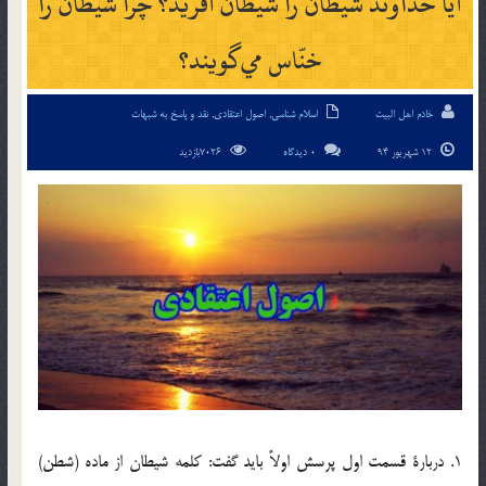
آيا خداوند شيطان را شيطان آفريد؟ چرا شيطان را
خنّاس مي‎گويند؟
خادم اهل البیت
اسلام شناسی
,
اصول اعتقادی
,
نقد و پاسخ به شبهات
12 شهریور 94
0 دیدگاه
7026بازدید
1. دربارة قسمت اول پرسش اولاً بايد گفت: كلمه شيطان از ماده (شطن)