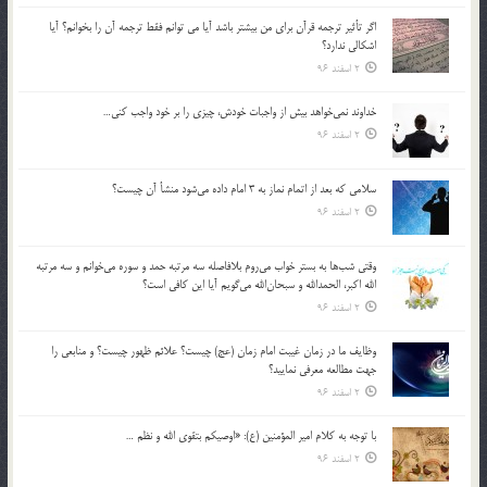
اگر تأثير ترجمه قرآن براي من بيشتر باشد آيا مي توانم فقط ترجمه آن را بخوانم؟ آيا
اشكالي ندارد؟
2 اسفند 96
خداوند نمي‌خواهد بيش از واجبات خودش، چيزي را بر خود واجب كني…
2 اسفند 96
سلامي كه بعد از اتمام نماز به 3 امام داده مي‌شود منشأ آن چيست؟
2 اسفند 96
وقتي شب‌ها به بستر خواب مي‌روم بلافاصله سه مرتبه حمد و سوره مي‌خوانم و سه مرتبه
الله اكبر، الحمدالله و سبحان‌الله مي‌گويم آيا اين كافي است؟
2 اسفند 96
وظايف ما در زمان غيبت امام زمان (عج) چيست؟ علائم ظهور چيست؟ و منابعي را
جهت مطالعه معرفي نماييد؟
2 اسفند 96
با توجه به كلام امير المؤمنين (ع): «اوصيكم بتقوي الله و نظم …
2 اسفند 96