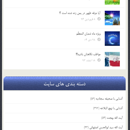
آیا جرقه ظهور در یمن زده شده است ؟!
8 فروردین 94
ویژه ماه شعبان المعظّم
28 دی 04
مواظب نگاهتان باشید!!!
18 اسفند 93
دسته بندی های سایت
آشنایی با صحیفه سجادیه
(56)
آشنایی با نهج البلاغه
(392)
آیت الله بهجت
(54)
آیت الله سید ابوالحسن اصفهانی
(43)