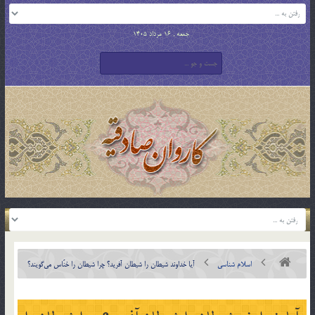
جمعه , 16 مرداد 1405
اسلام شناسی
آيا خداوند شيطان را شيطان آفريد؟ چرا شيطان را خنّاس مي‎گويند؟