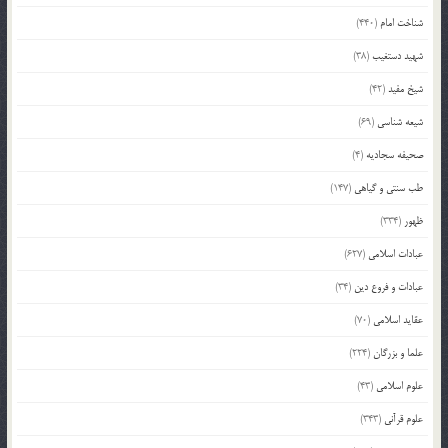
شناخت امام
(440)
شهید دستغیب
(38)
شیخ مفید
(42)
شیعه شناسی
(69)
صحیفه سجادیه
(4)
طب سنتی و گیاهی
(147)
ظهور
(334)
عبادات اسلامی
(627)
عبادات و فروع دین
(34)
عقاید اسلامی
(70)
علما و بزرگان
(224)
علوم اسلامی
(43)
علوم قرآنی
(343)