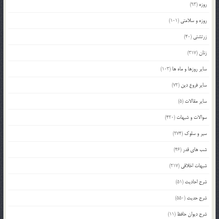
روزه
(93)
روزه و سلامتی
(101)
زرتشتی
(40)
زنان
(317)
سایر روزها و ماه ها
(103)
سایر فروع دین
(72)
سایر مقالات
(5)
سوالات و شبهات
(420)
سیر و سلوک
(274)
شب های قدر
(46)
شبهات اخلاقی
(217)
شرح احادیث
(51)
شرح حدیث
(550)
شرح دیوان حافظ
(11)