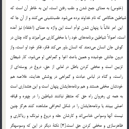
(خنوس) به معناي جمع شدن و عقب رفتن است، اين به خاطر آن است كه
شياطين هنگامي كه نام خداوند برده مي‎شود عقب‎نشيني مي‎كنند و از آن جا كه
اين امر غالباً‌ با پنهان شدن توأم است اين واژه به معناي (اختفاء) نيز آمده
است، اصولاً‌ شياطين برنامه‎هاي خود را با مخفي‎كاري مي‎آميزند و گاه چنان در
گوش جان انسان مي‎دمند كه انسان باور مي‎كند فكر، فكر خود او است، واز
درون جانش جوشيده و همين باعث اغوا و گمراهي او مي‎شود، كار شيطان
تزيين است و مخفي كردن باطل در لعابي از حق، دروغ در پوسته‎اي از
راست، و گناه در لباس عبادت و گمراهي در پوشش هدايت، خلاصه هم
خودشان مخفي هستند و هم برنامه‎هايشان پنهان است و اين هشداري است
به همه ي رهروان راه حق كه منتظر نباشند شياطين را در چهره و قيافه
اصلي ببينند يا برنامه‎هايشان را در شكل انحرافي مشاهده كنند هرگز چنين
نيست آنها وسواس خناسي‎اند و كارشان حقه و دروغ و نيرنگ و رياكاري و
ظاهرسازي و مخفي كردن حق است.[4] نكتة ديگر در اين كه وسوسه­گر