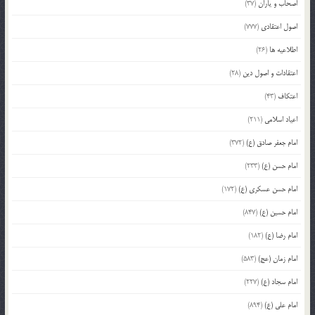
اصحاب و یاران
(37)
اصول اعتقادی
(777)
اطلاعیه ها
(26)
اعتقادات و اصول دین
(28)
اعتکاف
(43)
اعیاد اسلامی
(211)
امام جعفر صادق (ع)
(372)
امام حسن (ع)
(233)
امام حسن عسکری (ع)
(172)
امام حسین (ع)
(847)
امام رضا (ع)
(182)
امام زمان (عج)
(583)
امام سجاد (ع)
(227)
امام علی (ع)
(894)