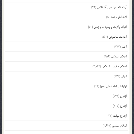
آیت الله سید علی آقا قاضی
(42)
ائمه اطهار
(5,038)
اثبات ولایت و وجود امام زمان
(73)
احادیث موضوعی
(550)
اخبار
(717)
اخلاق اسلامی
(956)
اخلاق و تربیت اسلامی
(2,836)
ادیان
(474)
ارتباط با امام زمان (عج)
(14)
ازدواج
(371)
ازدواج
(117)
ازدواج موقت
(32)
اسلام شناسی
(2,661)