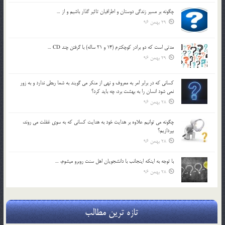
چگونه بر مسير زندگي دوستان و اطرافيان تاثير گذار باشيم و از …
29 بهمن 96
مدتي است كه دو برادر كوچكترم (14 و 21 ساله) با گرفتن چند CD …
29 بهمن 96
كساني كه در برابر امر به معروف و نهي از منكر مي گويند به شما ربطي ندارد و به زور
نمي شود انسان را به بهشت برد، چه بايد كرد؟
28 بهمن 96
چگونه مي توانيم علاوه بر هدايت خود به هدايت كساني كه به سوي غفلت مي روند،
بپردازيم؟
28 بهمن 96
با توجه به اينكه اينجانب با دانشجويان اهل سنت روبرو مي‎شوم، …
28 بهمن 96
تازه ترین مطالب