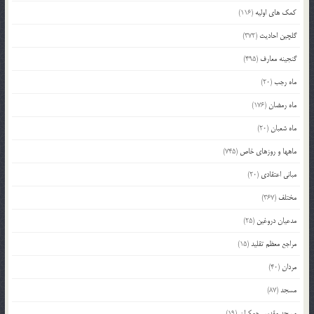
کمک های اولیه
(116)
گلچین احادیث
(372)
گنجینه معارف
(495)
ماه رجب
(20)
ماه رمضان
(176)
ماه شعبان
(20)
ماهها و روزهای خاص
(745)
مبانی اعتقادی
(20)
مختلف
(367)
مدعیان دروغین
(25)
مراجع معظم تقلید
(15)
مردان
(40)
مسجد
(87)
مسجد مقدس جمکران
(19)