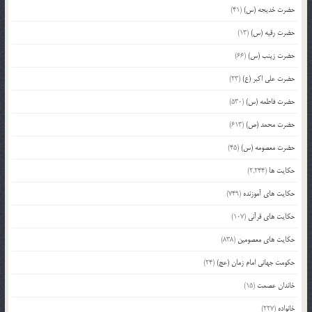
حضرت خدیجه (س)
(41)
حضرت رقیه (س)
(13)
حضرت زینب (س)
(66)
حضرت علی اکبر (ع)
(23)
حضرت فاطمه (س)
(530)
حضرت محمد (ص)
(613)
حضرت معصومه (س)
(45)
حکایت ها
(2,244)
حکایت های آموزنده
(749)
حکایت های قرآنی
(107)
حکایت های معصومین
(838)
حکومت جهانی امام زمان (عج)
(24)
خاندان عصمت
(15)
خانواده
(227)