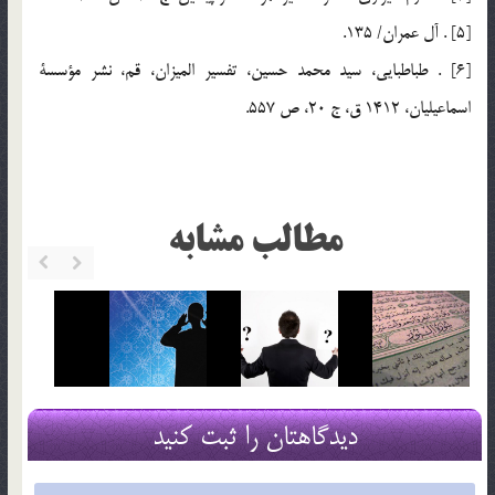
[5] . آل عمران/ 135.
[6] . طباطبايي، سيد محمد حسين، تفسير الميزان، قم، نشر مؤسسة
اسماعيليان، 1412 ق، ج 20، ص 557.
مطالب مشابه
دیدگاهتان را ثبت کنید