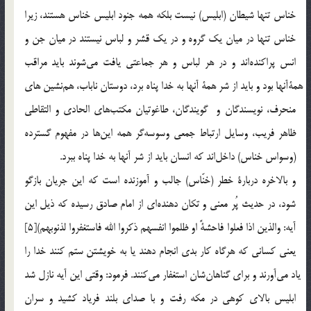
خناس تنها شيطان (ابليس) نيست بلكه همه جنود ابليس خناس هستند، زيرا
خناس تنها در ميان يك گروه و در يك قشر و لباس نيستند در ميان جن و
انس پراكنده‎اند و در هر لباس و هر جماعتي يافت مي‎شوند بايد مراقب
همة‌آنها بود و بايد از شر همة آنها به خدا پناه برد، دوستان ناباب، هم‎نشين ‎هاي
منحرف، نويسندگان و گويندگان، طاغوتيان مكتب‎هاي الحادي و التقاطي
ظاهر فريب، وسايل ارتباط جمعي وسوسه‎گر همه اين‎ها در مفهوم گسترده
(وسواس خناس) داخل‎اند كه انسان بايد از شر آنها به خدا پناه ببرد.
و بالاخره دربارة خطر (خنّاس) جالب و آموزنده است كه اين جريان بازگو
شود، در حديث پُر معني و تكان دهنده‎اي از امام صادق رسيده كه ذيل اين
آيه: والذين اذا فعلوا فاحشةً او ظلموا انفسهم ذكروا الله فاستغفروا لذنوبهم)[5]
يعني كساني كه هرگاه كار بدي انجام دهند يا به خويشتن ستم كنند خدا را
ياد مي‎آورند و براي گناهان‎شان استغفار مي‎كنند. فرمود: وقتي اين آيه نازل شد
ابليس بالاي كوهي در مكه رفت و با صداي بلند فرياد كشيد و سران