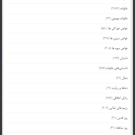
خانواده
(2,682)
خانواده مهدوی
(22)
خواص خوراکی ها
(550)
خواص سبزی ها
(228)
خواص میوه ها
(308)
داستان
(146)
دانستنی‌های خانواده
(357)
دجال
(29)
دعاها و زیارت
(19)
رذایل اخلاقی
(252)
رژیم های غذایی
(209)
روز قدس
(31)
روز مباهله
(41)