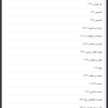
پند خوبان
(129)
تحصیل
(62)
تحصیل
(65)
تربیت و مشاوره
(481)
تشرفات و توقیعات
(181)
تغذیه و سلامت
(156)
توصیه های تربیتی
(498)
جوان و نوجوان
(148)
حج
(118)
حجاب و عفاف
(333)
حدیث
(1,737)
حدیث شناسی
(97)
حضرت ابوالفضل (ع)
(54)
حضرت خدیجه (س)
(41)