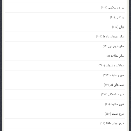
روزه و سلامتی
(101)
زرتشتی
(40)
زنان
(317)
سایر روزها و ماه ها
(103)
سایر فروع دین
(72)
سایر مقالات
(5)
سوالات و شبهات
(420)
سیر و سلوک
(274)
شب های قدر
(46)
شبهات اخلاقی
(217)
شرح احادیث
(51)
شرح حدیث
(550)
شرح دیوان حافظ
(11)