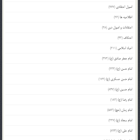
اصول اعتقادی
(777)
اطلاعیه ها
(26)
اعتقادات و اصول دین
(28)
اعتکاف
(43)
اعیاد اسلامی
(211)
امام جعفر صادق (ع)
(372)
امام حسن (ع)
(233)
امام حسن عسکری (ع)
(172)
امام حسین (ع)
(847)
امام رضا (ع)
(182)
امام زمان (عج)
(583)
امام سجاد (ع)
(227)
امام علی (ع)
(894)