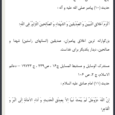
حدیث (10) پيامبر صلى‏ الله ‏عليه ‏و ‏آله :
اَكْرَمُ اَخلاقِ النَّبيّينَ وَ الصِّدّيقينَ وَ الشُهَداءِ وَ الصّالِحينَ التَّزاوُرُ فِى اللّه‏ِ؛
بزرگوارانه ‏ترين اخلاق پيامبران، صديقين (انسان‏هاى راستين) شهدا و
صالحين، ديدار يكديگر براى خداست.
مستدرک الوسایل و مستنبط المسایل ج16 ، ص239 ، ح 19723 – دعائم
الاسلام، ج 2، ص 106
حدیث (11) امام صادق عليه السلام :
اِنَّ اللّه‏َ عَزَّوَجَلَّ لَمْ يَبْعَثْ نَبيّا اِلاّ بِصِدْقِ الْحَديثِ وَ اَداءِ الاَمانَةِ اِلَى الْبَرِّ وَ
الْفاجِرِ؛