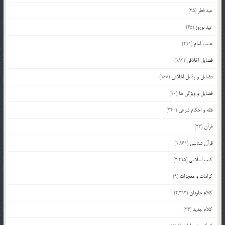
عید فطر
(35)
عید نوروز
(45)
غیبت امام
(291)
فضایل اخلاقی
(183)
فضایل و رذایل اخلاقی
(168)
فضایل و ویژگی ها
(10)
فقه و احکام شرعی
(340)
قرآن
(23)
قرآن شناسی
(1,861)
کتب اسلامی
(2,295)
کرامات و معجزات
(9)
کلام جاودان
(2,293)
کلام جدید
(34)