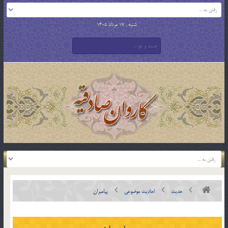
شنبه , 17 مرداد 1405
حدیث
احادیث موضوعی
پیامبران