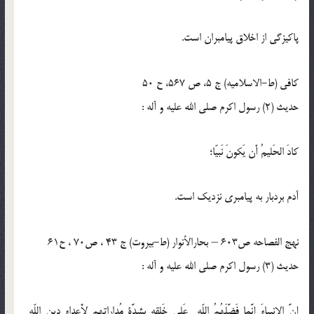
پاكيزگى از اخلاق پيامبران است.
كافى (ط-الاسلامیه) ج 5، ص 567، ح 50
حدیث (2) رسول اكرم صلى الله عليه و ‏آله :
كادَ الحَليمُ أَن يَكونَ نَبيّا؛
آدم بردبار به پيامبرى نزديك است.
نهج الفصاحه ص603 – بحارالأنوار (ط-بیروت) ج 43 ، ص70 ، ح61
حدیث (3) رسول اكرم صلى الله عليه و آله :
إِنَّ الانبياءَ إِنَّما فَضَّلَهُمُ اللّه عَلى خَلقِهِ بِشِدَّةِ مُداراتِهِم لأَعداءِ دينِ اللّه