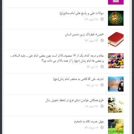
سوالات طبی و پاسخ های امام صادق(ع)
28 اسفند 93
«نفس» خطرناک ترین دشمن انسان
26 اسفند 93
مقام و درجه كدام يك از 14 معصوم بالاتر است چون بعضي امام علي ـ عليه السلام ـ
و بعضي ها امام زمان (عج) را از همه بالاتر مي دانند چرا؟
12 دی 94
تشرف علي آقا قاضي به محضر امام زمان(عج)
15 دی 95
طرح همگانی خواندن دعای فرج در لحظه تحویل سال
27 اسفند 03
چهل حدیث نگاه به نامحرم
13 خرداد 94