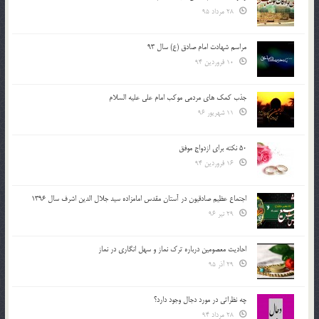
28 مرداد 95
مراسم شهادت امام صادق (ع) سال 93
10 فروردین 94
جذب کمک های مردمی موکب امام علی علیه السلام
11 شهریور 96
50 نکته برای ازدواج موفق
16 فروردین 94
اجتماع عظیم صادقیون در آستان مقدس امامزاده سید جلال الدین اشرف سال 1396
29 تیر 96
احادیث معصومین درباره ترک نماز و سهل انگاری در نماز
29 آذر 95
چه نظراتی در مورد دجال وجود دارد؟
28 مرداد 94