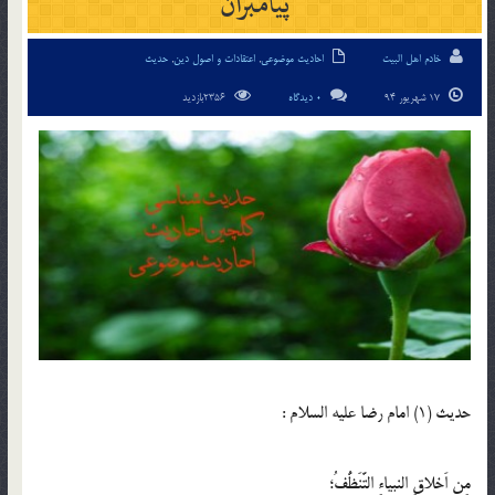
پیامبران
خادم اهل البیت
احادیث موضوعی
,
اعتقادات و اصول دین
,
حدیث
17 شهریور 94
0 دیدگاه
2356بازدید
حدیث (1) امام رضا عليه ‏السلام :
مِن اَخلاقِ النبياءِ التَّنَظُّفُ؛