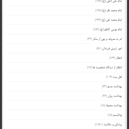
امام علی النقی (ع)
(165)
امام محمد باقر (ع)
(165)
امام محمد تقی (ع)
(146)
امام موسی کاظم (ع)
(152)
امر به معروف و نهی از منکر
(63)
امور تربیتی فرزندان
(51)
انتظار
(164)
انتظار از دیدگاه شخصیت ها
(17)
اهل بیت
(104)
بهداشت جسم
(73)
بهداشت روان
(26)
بهداشت محیط
(18)
بودائیسم
(15)
پزشکی و سلامت
(1,980)