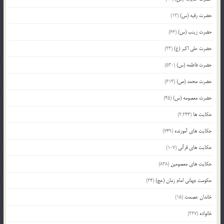
حضرت رقیه (س)
(13)
حضرت زینب (س)
(66)
حضرت علی اکبر (ع)
(23)
حضرت فاطمه (س)
(530)
حضرت محمد (ص)
(613)
حضرت معصومه (س)
(45)
حکایت ها
(2,244)
حکایت های آموزنده
(749)
حکایت های قرآنی
(107)
حکایت های معصومین
(838)
حکومت جهانی امام زمان (عج)
(24)
خاندان عصمت
(15)
خانواده
(227)