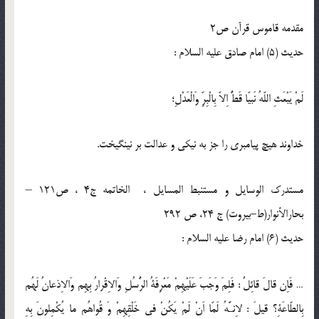
مقدمه قاموس قرآن ص2
حدیث (5) امام صادق عليه‏ السلام :
لَمْ يَبْعَثِ اللّه‏ُ نَبيّا قَطُّ اِلاّ بِالْبِرِّ وَالْعَدْلِ؛
خداوند هيچ پيامبرى را جز به نيكى و عدالت بر نينگيخت.
مستدرک الوسایل و مستنبط المسایل ، الخاتمه ج4 ، ص121 –
بحارالأنوار(ط-بیروت) ج 24، ص 292
حدیث (6) امام رضا عليه السلام :
… فَاِن قالَ قائِلٌ : فَلِمَ وَجَبَ عَلَيْهِمْ مَعْرِفَةُ الرُّسُلِ وَالاِقْرارُ بِهِم وَالاِذعانُ لَهُم
بِالطّاعَةِ؟ قيلَ : لاِنـَّهُ لَمّا اَنْ لَمْ يَكُنْ فى خَلْقِهِمْ وَ قُواهُم ما يُكْمِلونَ بِهِ