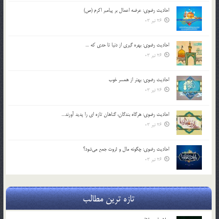
احادیث رضوی: عرضه اعمال بر پیامبر اکرم (ص)
26 تیر 03
احادیث رضوی: بهره گیری از دنیا تا حدی که …
26 تیر 03
احادیث رضوی: بهتر از همسر خوب
26 تیر 03
احادیث رضوی: هرگاه بندگان، گناهان تازه ای را پدید آورند…
26 تیر 03
احادیث رضوی: چگونه مال و ثروت جمع می‌شود؟
26 تیر 03
تازه ترین مطالب