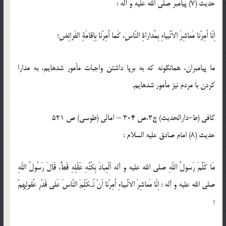
حدیث (7) پيامبر صلى‏ الله عليه و آله :
اِنّا اُمِرْنا مَعاشِرَ الاَنْبياءِ بِمُداراةِ النّاسِ، كَما اُمِرْنا بِاِقامَةِ الفَرائِضِ؛
ما پيامبران، همان‏گونه كه به برپا داشتن واجبات مأمور شده‏ايم، به مدارا
كردن با مردم نيز مأمور شده‏ايم.
کافی (ط-دارالحدیث) ج3،ص 304 – امالى (طوسى) ص 521
حدیث (8) امام صادق عليه السلام :
مَا كَلَّمَ رَسولُ اللّه‏ِ صلى الله‏ عليه‏ و آله اَلْعِبادَ بِكُنْهِ عَقْلِهِ قَطُّ، قَالَ رَسُولُ اللّه‏ِ
صلى ‏الله ‏عليه‏ و ‏آله : اِنّا مَعاشِرَ الاَنْبياءِ اُمِرْنا اَنْ نُـكَلِّمَ النّاسَ عَلى قَدْرِ عُقولِهِمْ
؛