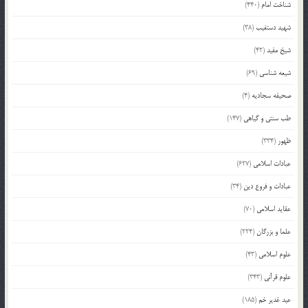
شناخت امام
(440)
شهید دستغیب
(38)
شیخ مفید
(42)
شیعه شناسی
(69)
صحیفه سجادیه
(4)
طب سنتی و گیاهی
(147)
ظهور
(334)
عبادات اسلامی
(627)
عبادات و فروع دین
(34)
عقاید اسلامی
(70)
علما و بزرگان
(224)
علوم اسلامی
(43)
علوم قرآنی
(343)
عید غدیر خم
(185)