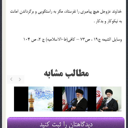
خداوند عزوجل هيچ پيامبرى را نفرستاد، مگر به راستگويى و برگرداندن امانت
به نيكوكار و بدكار .
وسایل الشیعه ج19 ، ص73 – كافى(ط-الاسلامیه) ج 2، ص 104
مطالب مشابه
دیدگاهتان را ثبت کنید