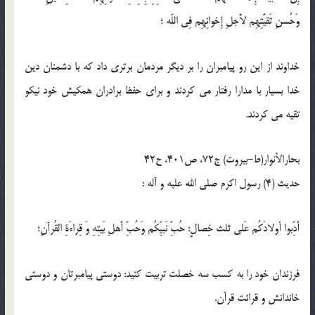
وَحُسنِ تَقيَّتِهِم لأَجلِ إِخوانِهِم فِى اللّه ؛
خداوند از اين رو پيامبران را بر ديگر مردمان برترى داد كه با دشمنان دين
خدا بسيار با مدارا رفتار مى كردند و براى حفظ برادران همكيش خود نيكو
تقيه مى كردند.
بحارالأنوار(ط-بیروت) ج72، ص401، ح42
حدیث (4) رسول اكرم صلى الله عليه و آله :
أَدِّبوا أولادَكُم عَلى ثلث خِصالٍ: حُبِّ نَبيِّكُم وَحُبِّ أَهلِ بَيتِهِ وَ قِراءَةِ القُرآنِ؛
فرزندان خود را به كسب سه خصلت تربيت كنيد: دوستى پيامبرتان و دوستى
خاندانش و قرائت قرآن.