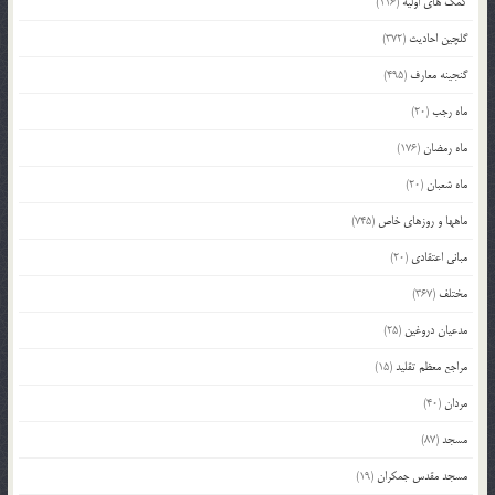
کمک های اولیه
(116)
گلچین احادیث
(372)
گنجینه معارف
(495)
ماه رجب
(20)
ماه رمضان
(176)
ماه شعبان
(20)
ماهها و روزهای خاص
(745)
مبانی اعتقادی
(20)
مختلف
(367)
مدعیان دروغین
(25)
مراجع معظم تقلید
(15)
مردان
(40)
مسجد
(87)
مسجد مقدس جمکران
(19)