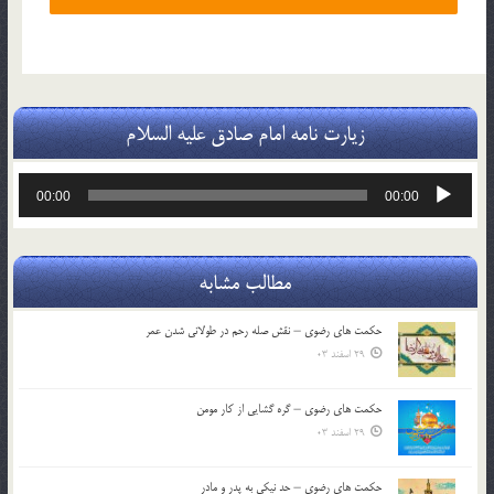
زیارت نامه امام صادق علیه السلام
پخش‌کننده
00:00
00:00
صوت
مطالب مشابه
حکمت های رضوی – نقش صله رحم در طولانی شدن عمر
29 اسفند 03
حکمت های رضوی – گره گشایی از کار مومن
29 اسفند 03
حکمت های رضوی – حد نیکی به پدر و مادر