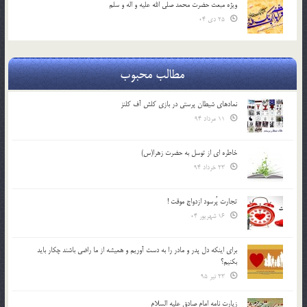
ویژه مبعث حضرت محمد صلی الله علیه و اله و سلم
25 دی 04
مطالب محبوب
نمادهای شیطان پرستی در بازی کلش آف کلنز
11 مرداد 94
خاطره ای از توسل به حضرت زهرا(س)
23 خرداد 94
تجارت پُرسود ازدواج موقت !
16 شهریور 04
براي اينكه دل پدر و مادر را به دست آوريم و هميشه از ما راضي باشند چكار بايد
بكنيم؟
23 تیر 95
زیارت نامه امام صادق علیه السلام