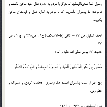
رسول خدا صلى‏الله‏عليه‏و‏آله هرگز با مردم به اندازه عقل خود سخن نگفتند و
فرمودند: ما پيامبران مأموريم كه با مردم به اندازه عقل و فهمشان سخن
بگوييم.
تحف العقول ص 37 – كافى (ط-الاسلامیه) ج8 ، ص268 و ج 1 ، ص
23
حدیث (9) پيامبر صلى الله عليه‏ و آله :
خَمْسٌ مِنْ سُنَنِ الْمُرْسَلينَ: اَلْحَياءُ وَ الْحِلْمُ وَ الْحِجامَةُ وَ السِّواكُ وَ التَّعَطُّرُ؛
پنج چيز از سنت پيغمبران است: حيا، بردبارى، حجامت كردن، و مسواك و
عطر زدن.
نهج الفصاحه ، ص462 ، ح 1463