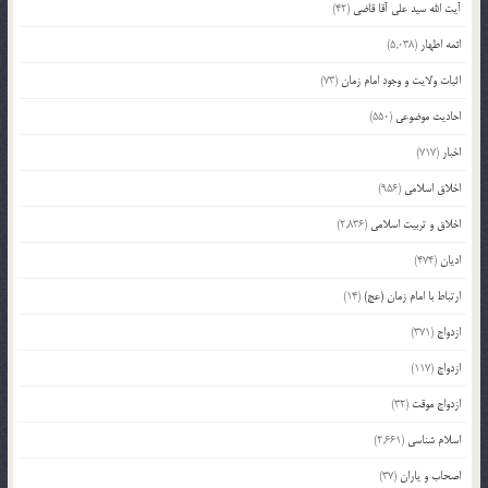
آیت الله سید علی آقا قاضی
(42)
ائمه اطهار
(5,038)
اثبات ولایت و وجود امام زمان
(73)
احادیث موضوعی
(550)
اخبار
(717)
اخلاق اسلامی
(956)
اخلاق و تربیت اسلامی
(2,836)
ادیان
(474)
ارتباط با امام زمان (عج)
(14)
ازدواج
(371)
ازدواج
(117)
ازدواج موقت
(32)
اسلام شناسی
(2,661)
اصحاب و یاران
(37)