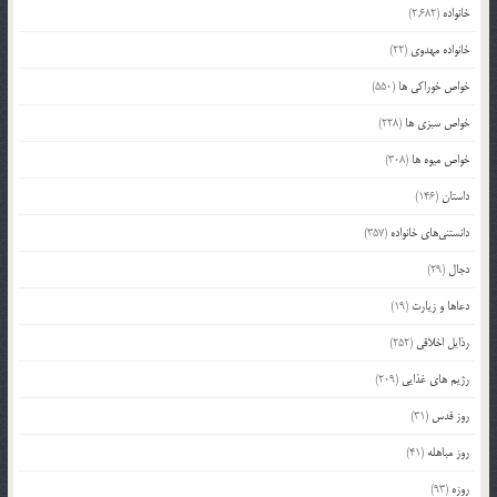
خانواده
(2,682)
خانواده مهدوی
(22)
خواص خوراکی ها
(550)
خواص سبزی ها
(228)
خواص میوه ها
(308)
داستان
(146)
دانستنی‌های خانواده
(357)
دجال
(29)
دعاها و زیارت
(19)
رذایل اخلاقی
(252)
رژیم های غذایی
(209)
روز قدس
(31)
روز مباهله
(41)
روزه
(93)