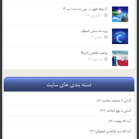
آیا جرقه ظهور در یمن زده شده است ؟!
8 فروردین 94
ویژه ماه شعبان المعظّم
28 دی 04
مواظب نگاهتان باشید!!!
18 اسفند 93
دسته بندی های سایت
آشنایی با صحیفه سجادیه
(56)
آشنایی با نهج البلاغه
(392)
آیت الله بهجت
(54)
آیت الله سید ابوالحسن اصفهانی
(43)