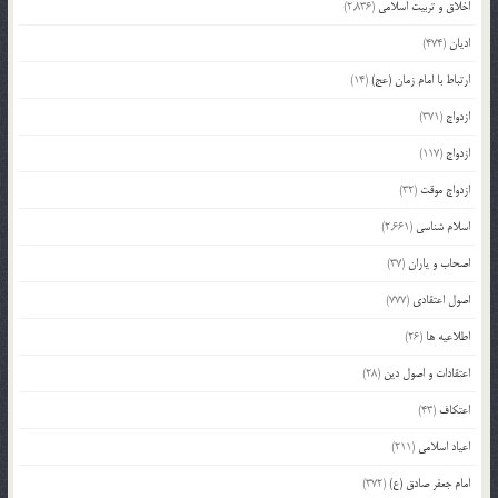
اخلاق و تربیت اسلامی
(2,836)
ادیان
(474)
ارتباط با امام زمان (عج)
(14)
ازدواج
(371)
ازدواج
(117)
ازدواج موقت
(32)
اسلام شناسی
(2,661)
اصحاب و یاران
(37)
اصول اعتقادی
(777)
اطلاعیه ها
(26)
اعتقادات و اصول دین
(28)
اعتکاف
(43)
اعیاد اسلامی
(211)
امام جعفر صادق (ع)
(372)