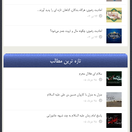
احادیث رضوی: هرگاه بندگان، گناهان تازه ای را پدید آورند…
26 تیر 03
احادیث رضوی: چگونه مال و ثروت جمع می‌شود؟
26 تیر 03
تازه ترین مطالب
سلام ای هلال محرم
25 خرداد 05
منزل به منزل با کاروان حسین بن علی علیه السلام
25 خرداد 05
پاسخ امام زمان علیه السلام به چند شبهه عاشورایی
25 خرداد 05