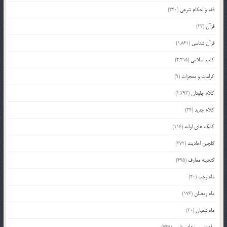
فقه و احکام شرعی
(340)
قرآن
(23)
قرآن شناسی
(1,861)
کتب اسلامی
(2,295)
کرامات و معجزات
(9)
کلام جاودان
(2,293)
کلام جدید
(34)
کمک های اولیه
(116)
گلچین احادیث
(372)
گنجینه معارف
(495)
ماه رجب
(20)
ماه رمضان
(176)
ماه شعبان
(20)
ماهها و روزهای خاص
(745)