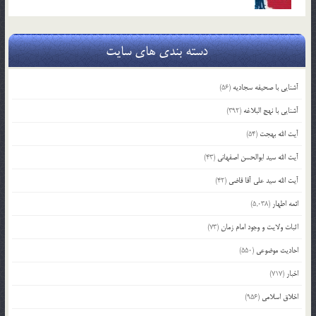
دسته بندی های سایت
آشنایی با صحیفه سجادیه
(56)
آشنایی با نهج البلاغه
(392)
آیت الله بهجت
(54)
آیت الله سید ابوالحسن اصفهانی
(43)
آیت الله سید علی آقا قاضی
(42)
ائمه اطهار
(5,038)
اثبات ولایت و وجود امام زمان
(73)
احادیث موضوعی
(550)
اخبار
(717)
اخلاق اسلامی
(956)