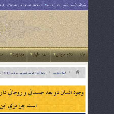
بِسْمِ اللَّـهِ الرَّحْمَـٰنِ الرَّحِيمِ
خانه
درباره ما
زیارت نامه خاص امام صادق علیه السلام
فراخو
خانه
کلام جاودان
ائمه اطهار
مهدویت
حد
اسلام شناسی
وجود انسان دو بعد جسماني و روحاني دارد که ا
وجود انسان دو بعد جسماني و روحاني دار
است چرا براي اين