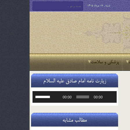
شنبه , 17 مرداد 1405
پزشکی و سلامت
زیارت نامه امام صادق علیه السلام
پخش‌کننده
برای
00:00
00:00
صوت
افزایش
یا
کاهش
صدا
مطالب مشابه
از
کلیدهای