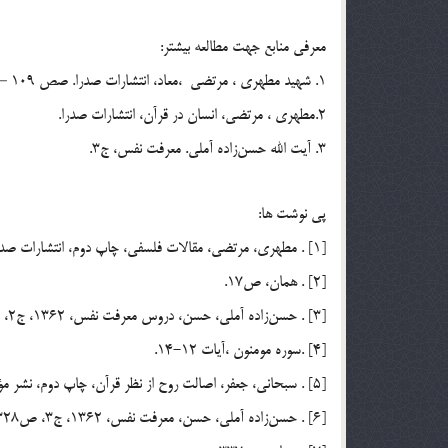
معرفي منابع جهت مطالعه بيشتر:
1. شهيد مطهري ، مرتضي ،معاد، انتشارات صدرا. صص 109 – 147
2.مطهري ، مرتضي، انسان در قرآن، انتشارات صدرا.
3. آيت الله حسن‌زاده آملي. معرفت نفس، ج3.
پي نوشت ها:
[1] . مطهري، مرتضي، مقالات فلسفي، چاپ دوم، انتشارات صدرا، 1374، ص15.
[2] . همان، ص17.
[3] . حسن‌زاده آملي، حسن‌، دروس معرفت نفس، 1362، ‌ج2، ص261.
[4] .سوره مومنون ،آيات 12-14.
[5] . سبحاني، جعفر، اصالت روح از نظر قرآن، چاپ دوم، نشر مؤسسه تحقيقاتي امام صادق، 1377.
[6] . حسن‌زاده آملي، حسن، معرفت نفس، 1362، ج3، ص328.