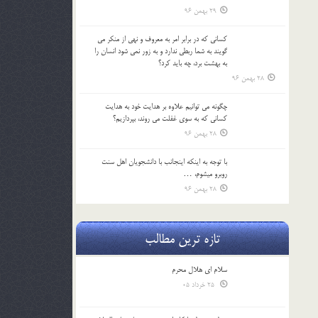
29 بهمن 96
كساني كه در برابر امر به معروف و نهي از منكر مي
گويند به شما ربطي ندارد و به زور نمي شود انسان را
به بهشت برد، چه بايد كرد؟
28 بهمن 96
چگونه مي توانيم علاوه بر هدايت خود به هدايت
كساني كه به سوي غفلت مي روند، بپردازيم؟
28 بهمن 96
با توجه به اينكه اينجانب با دانشجويان اهل سنت
روبرو مي‎شوم، …
28 بهمن 96
تازه ترین مطالب
سلام ای هلال محرم
25 خرداد 05