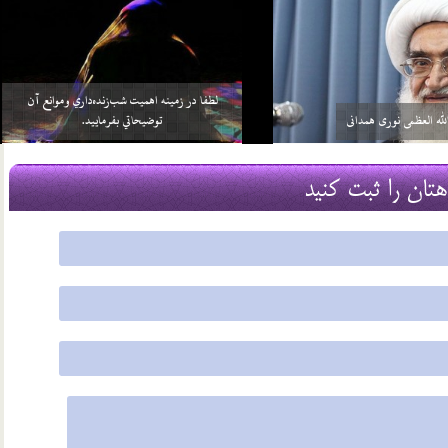
خواهد بيش از واجبات خودش، چيزي را
سلامي كه بعد از اتمام نماز به 3 امام داده مي‌شود منشأ
بر خود واجب كني…
آن چيست؟
2 اسفند 96
هتان را ثبت کنید