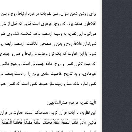
براي روشن شدن سؤال, سير نظريات در مورد ارتباط روح و بدن
افلاطون معتقد بود، كه روح، جوهري است قديم که قبل از بدن، م
مي‌گيرد. اين نظريه به وسيله ارسطو، درهم شكسته شد، وي متو
كه مبدء تكون نفس و روح، ماده جسماني است، و هيچ مانعي 
غيرمادي، و به تدريج خاصيت مادي بودن را از دست بدهد. در ت
نفس ندارد بلكه معدّ و زمينه‌ساز حدوث نفس است كه نفس حدوثاً 
تأييد نظريه مرحوم صدرالمتألهين
اين نظريه، با آيات قرآن كريم، هماهنگ است، خداوند در قرآن كريم مي فرمايد 