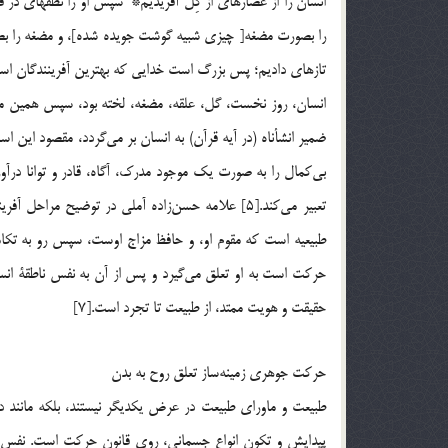
انسان را از عصاره‏اى از گِل آفريديم* سپس او را نطفه‏اى در ق
را بصورت مضغه‏[ چيزى شبيه گوشت جويده شده‏]، و مضغه را بص
تازه‏اى داديم؛ پس بزرگ است خدايى كه بهترين آفرينندگان اس
انسان، روز نخست، گل، علقه، مضغه، لخته بود، سپس همين مو
ضمير انشأناه (در آيه قرآن) به انسان بر مي‌گردد، مقصود اين 
بي‌كمال را به صورت يك موجود مدرك، آگاه، قادر و توانا درآ
تعبير مي‌كند.[5] علامه حسن‌زاده آملي در توضيح مر
طبيعيه است كه مقوم او، و حافظ مزاج اوست، سپس رو به تكا
حقيقت و هويت ممتد، از طبيعت تا تجرد است.[7]
حركت جوهري زمينه‌ساز تعلق روح به بدن
پيدايش و تكون انواع جسماني، روي قانون حركت است. نفس 