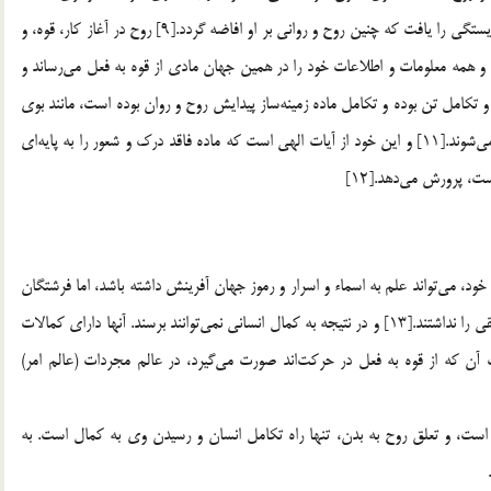
شده است. بدن انسان، در پرتو حركت جوهري و دروني، اين شايستگي را يافت كه چنين روح و رواني بر او افاضه گردد.[9] روح در آغاز كار، قوه، و
همه معلومات و اطلاعات خود را در همين جهان مادي از قوه به فعل مي‌رساند و
فرينش بدن و تكامل تن بوده و تكامل ماده زمينه‌ساز پيدايش روح و روان بوده است، مانند بوي
گل که پس از پيدايش گل و ميوه، پس از رشد درخت، پديدار مي‌شوند.[11] و اين خود از آيات الهي است كه ماده فاقد درك و شعور را به پايه‌اي
، پرورش مي‌دهد.[12]
، مي‌تواند علم به اسماء و اسرار و رموز جهان آفرينش داشته باشد، اما فرشتگان
كه فاقد اين تركيب و استعداد بودند، شايستگي درك چنين حقايقي را نداشتند.[13] و در نتيجه به كمال انساني نمي‌توانند برسند. آنها داراي كمالات
لم ماده و متعلقات آن كه از قوه به فعل در حركت‌اند صورت مي‌گيرد، در عالم مجردات (عالم امر)
ن است، و تعلق روح به بدن، تنها راه تكامل انسان و رسيدن وي به كمال است. به