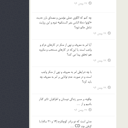
29 بهمن 96
چه كنم كه الگوي عملي مؤمنين و مصداق بارز حديث
«كونوا دعاة الناس بغير السنتكم» شوم و اين روايت
شامل حالم شود؟
29 بهمن 96
آيا امر به معروف و نهي از منكر در كارهاي حرام و
واجب است، يا اين‌كه در كارهاي مستحب و مكروه
هم تحقق پيدا مي كند؟
29 بهمن 96
با چه شرايطي امر به معروف و نهي از منکر واجب
است، و در صورت عدم توانايي بر امر به معروف چه
بايد کرد؟
29 بهمن 96
چگونه بر مسير زندگي دوستان و اطرافيان تاثير گذار
باشيم و از …
29 بهمن 96
مدتي است كه دو برادر كوچكترم (14 و 21 ساله) با
گرفتن چند CD …