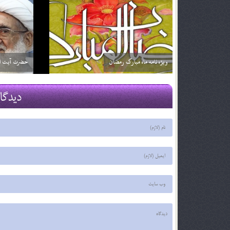
اگر تأثير ترجمه قرآن براي من بيشتر باشد آيا مي توانم
خداوند نمي‌
فقط ترجمه آن را بخوانم؟ آيا اشكالي ندارد؟
2 اسفند 96
2 اسفند 96
دیدگا