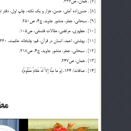
[7] . همان، ص337.
[8] . حسن‌زاده آملي، حسن، هزار و يك نكته، چاپ اول، دفتر تبليغات، 1375، ‌ج2، ص30.
[9] . سبحاني، جعفر، منشور جاويد، ج4، ص250.
[10] . مطهري، مرتضي، مقالات فلسفي، ص105.
[11] . بهشتي، احمد، انسان در قرآن، قم: چابخانه حكمت، 1360، ص126.
[12] . سبحاني، جعفر، منشور جاويد، ج4، ص218.
[13] . همان، ص247.
[14] . صافات/ 164، (وَ ما مِنَّا إِلاَّ لَهُ مَقامٌ مَعْلُومٌ).
مط