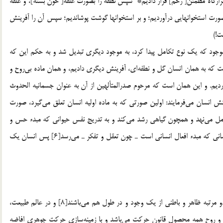
رارگاه مطمئن‏[ رحم‏] قرار داديم* سپس نطفه را بصورت علقه‏[ خون بسته‏]، و علقه
ورت استخوانهايى درآورديم؛ و بر استخوانها گوشت پوشانديم؛ سپس آن را آفرينش
ت!)
جود كه يك نوع تكامل پيدا كرد، به موجود ديگري تبديل شد و به حكم اين كه
است كه به همان انسان گل و نطفه‌اي، آفرينش ديگري داديم، و همان ماده بي‌روح و
ورديم. و اين همان است كه مرحوم صدرالمتألهين از آن به عنوان جسمانيه الحدوث
احل آفرينش انسان مي‌فرمايند: اولين صورتي كه به ماده اوليه انسان تعلق مي‌گيرد، صورت
مل مي‌نهد و همچون گياهي رشد مي‌كند و به تدريج نفس حيواني كه مبدء حس و
حركت است به او تعلق مي‌گيرد و پس از آن به نفس ناطقة انساني كه مبدء افعال انساني است ـ چون تعقل و تفكر ـ مي‌رسد[6] پس انسان يك
طبيعت و ماوراي طبيعت در عرض يكديگر نيستند، بلكه مانند دو مرتبه ظاهر و باطني از يك وجود و در طول هم مي‌باشند[8] و در عالم طبيعت،
و روح همه محصول قانون حركت مي‌باشد و با زمينه‌سازي حركت جوهري افاضه