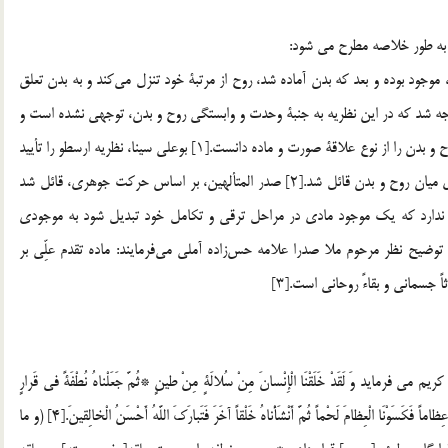
 به طور خلاصه مطرح مي شود:
وجود بوده و بعد كه بدن آماده شد، روح از مرتبة خود تنزل مي‌كند و به بدن تعلق
جه شد كه در اين نظريه به جنبة وحدت و وابستگي روح و بدن، توجهي نشده است و
نمي‌توان علاقة روح و بدن را سطحي انگاشت، ارسطو، رابطه روح و بدن را از نوع علاقة صورت و ماده دانست.[1] بوعلي سينا، نظريه ارسطو را تأييد
نمود، با اين تفاوت كه يك نوع وحدت و ارتباط واقعي و جوهري ميان روح و بدن قائل شد.[2] صدر المتألهين، بر اساس حركت جوهري، قائل شد
ندارد كه يك موجود مادي در مراحل ترقي و تكامل خود تبديل شود به موجودي
وضيح نظر مرحوم ملا صدرا علامه حس‌زاده آملي مي‌فرمايند: ماده تقدم علِّي بر
جسماني و بقاءً روحاني است.[3]
وَ لَقَدْ خَلَقْنَا الْإِنْسانَ مِنْ سُلالَةٍ مِنْ طينٍ *ثُمَّ جَعَلْناهُ نُطْفَةً في‏ قَرارٍ
مَكينٍ *ثُمَّ خَلَقْنَا النُّطْفَةَ عَلَقَةً فَخَلَقْنَا الْعَلَقَةَ مُضْغَةً فَخَلَقْنَا الْمُضْغَةَ عِظاماً فَكَسَوْنَا الْعِظامَ لَحْماً ثُمَّ أَنْشَأْناهُ خَلْقاً آخَرَ فَتَبارَكَ اللَّهُ أَحْسَنُ الْخالِقينَ.[4] (و ما