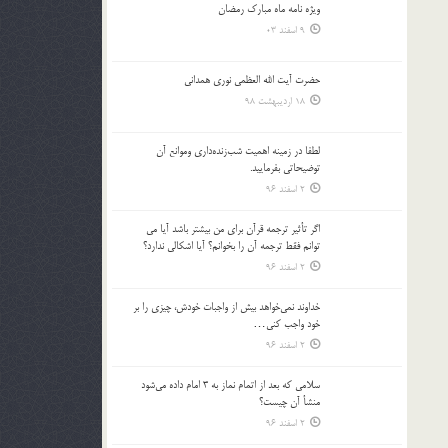
ویژه نامه ماه مبارک رمضان
بالا
9 اسفند 03
و
پایین
استفاده
حضرت آیت الله العظمی نوری همدانی
کنید.
18 اردیبهشت 98
لطفا در زمينه اهميت شب‌زنده‌داري وموانع آن
توضيحاتي بفرماييد.
2 اسفند 96
اگر تأثير ترجمه قرآن براي من بيشتر باشد آيا مي
توانم فقط ترجمه آن را بخوانم؟ آيا اشكالي ندارد؟
2 اسفند 96
خداوند نمي‌خواهد بيش از واجبات خودش، چيزي را بر
خود واجب كني…
2 اسفند 96
سلامي كه بعد از اتمام نماز به 3 امام داده مي‌شود
منشأ آن چيست؟
2 اسفند 96