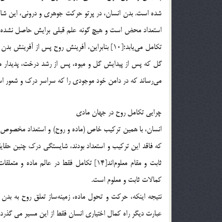
استعداد محض است و هيچ گونه علم قبلي برايش حاصل نشده و 
تكامل مي‌يابد؛[10] بنابراين، آفرينش روح پس از آ
مي‌رساند كه در دامن خود موجودي را كه سراسر درك و شعور است
چرايي تكامل روح در جهان مادي
انسان، با همين تركيب خاص (ماده و روح) و استعداد مخصوص خود
ثابت و مقام معلوم‌اند[14] تكامل فقط در عا
كمالات ثابت و معلوم است.
نتيجه اين­كه، حركت و تحول ماده، زمينه‌ساز تعلق روح به بد
عبارت ديگر راه کمال اختياري انسان فقط از اين مسير مي گذرد.