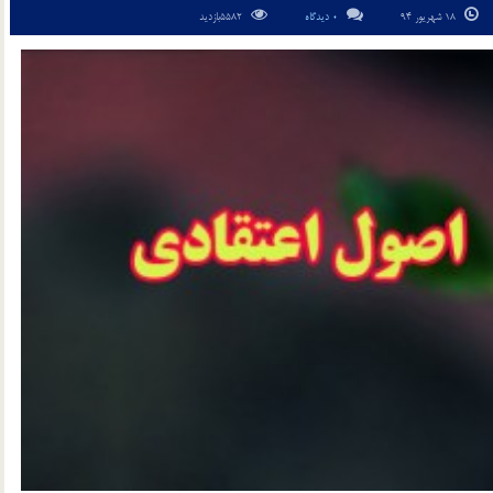
18 شهریور 94
0 دیدگاه
5582بازدید