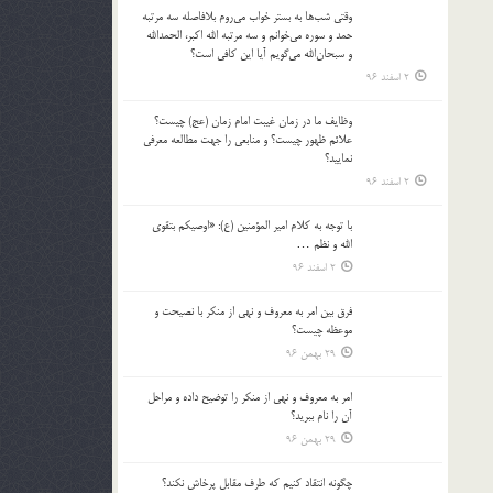
وقتي شب‌ها به بستر خواب مي‌روم بلافاصله سه مرتبه
حمد و سوره مي‌خوانم و سه مرتبه الله اكبر، الحمدالله
و سبحان‌الله مي‌گويم آيا اين كافي است؟
2 اسفند 96
وظايف ما در زمان غيبت امام زمان (عج) چيست؟
علائم ظهور چيست؟ و منابعي را جهت مطالعه معرفي
نماييد؟
2 اسفند 96
با توجه به كلام امير المؤمنين (ع): «اوصيكم بتقوي
الله و نظم …
2 اسفند 96
فرق بين امر به معروف و نهي از منكر با نصيحت و
موعظه چيست؟
29 بهمن 96
امر به معروف و نهي از منكر را توضيح داده و مراحل
آن را نام ببريد؟
29 بهمن 96
چگونه انتقاد كنيم كه طرف مقابل پرخاش نكند؟