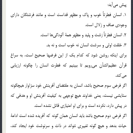
پيش مي‌آيد:
1. انسان فطرتاً خوب و پاك و مظهر قداست است و مانند فرشتگان داراي
وجودي صاف و زلال است.
2. انسان فطرتاً زشت و پليد و مظهر همة آلودگي‌ها است.
3. خلقت اولي و سرشت انسان نه خوب است و نه بد.
براي اينكه روشن شود كه كدام يك از اين فرضها صحيح است، به سراغ
قرآن عظيم‌الشأن مي‌رويم تا ببينيم كه فطرت انسان را چگونه ارزيابي
مي‌كند.
اگر فرض سوم صحيح باشد، انسان به مقتضاي آفرينش خود سزاوار هيچگونه
ستايشي نيست، يعني خداوند هيچ توجهي به كيفيت آفرينش او و هدفي كه
در پيش دارد، نكرده است و براي او امتيازي قائل نشده است.
اگر فرض دوم صحيح باشد بايد انسان همان گونه كه آفريده شده است ادامة
حيات بدهد و هيچ گونه تغييري نتواند در ذات و سرنوشت خود ايجاد كند،