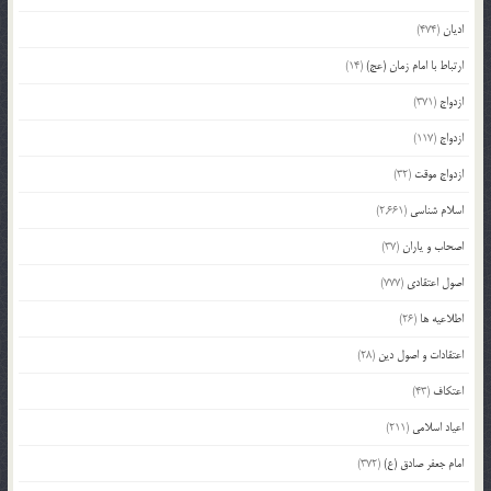
ادیان
(474)
ارتباط با امام زمان (عج)
(14)
ازدواج
(371)
ازدواج
(117)
ازدواج موقت
(32)
اسلام شناسی
(2,661)
اصحاب و یاران
(37)
اصول اعتقادی
(777)
اطلاعیه ها
(26)
اعتقادات و اصول دین
(28)
اعتکاف
(43)
اعیاد اسلامی
(211)
امام جعفر صادق (ع)
(372)