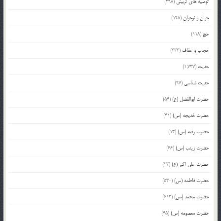
توصیه های تربیتی
(498)
جوان و نوجوان
(148)
حج
(118)
حجاب و عفاف
(333)
حدیث
(1,737)
حدیث شناسی
(97)
حضرت ابوالفضل (ع)
(54)
حضرت خدیجه (س)
(41)
حضرت رقیه (س)
(13)
حضرت زینب (س)
(66)
حضرت علی اکبر (ع)
(23)
حضرت فاطمه (س)
(530)
حضرت محمد (ص)
(613)
حضرت معصومه (س)
(45)