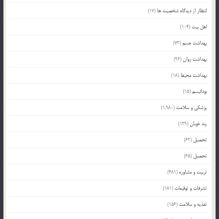
انتظار از دیدگاه شخصیت ها
(17)
اهل بیت
(104)
بهداشت جسم
(73)
بهداشت روان
(26)
بهداشت محیط
(18)
بودائیسم
(15)
پزشکی و سلامت
(1,980)
پند خوبان
(129)
تحصیل
(62)
تحصیل
(65)
تربیت و مشاوره
(481)
تشرفات و توقیعات
(181)
تغذیه و سلامت
(156)