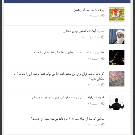
ویژه نامه ماه مبارک رمضان
9 اسفند 03
حضرت آیت الله العظمی نوری همدانی
18 اردیبهشت 98
لطفا در زمينه اهميت شب‌زنده‌داري وموانع آن توضيحاتي بفرماييد.
2 اسفند 96
اگر تأثير ترجمه قرآن براي من بيشتر باشد آيا مي توانم فقط ترجمه آن را بخوانم؟ آيا
اشكالي ندارد؟
2 اسفند 96
خداوند نمي‌خواهد بيش از واجبات خودش، چيزي را بر خود واجب كني…
2 اسفند 96
سلامي كه بعد از اتمام نماز به 3 امام داده مي‌شود منشأ آن چيست؟
2 اسفند 96