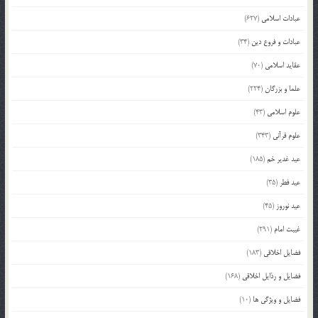
عبادات اسلامی
(627)
عبادات و فروع دین
(34)
عقاید اسلامی
(70)
علما و بزرگان
(224)
علوم اسلامی
(43)
علوم قرآنی
(343)
عید غدیر خم
(185)
عید فطر
(35)
عید نوروز
(45)
غیبت امام
(291)
فضایل اخلاقی
(183)
فضایل و رذایل اخلاقی
(168)
فضایل و ویژگی ها
(10)