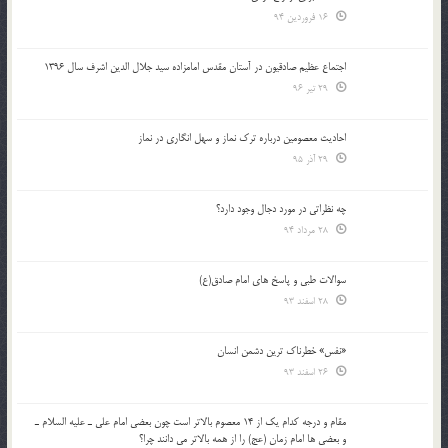
16 فروردین 94
اجتماع عظیم صادقیون در آستان مقدس امامزاده سید جلال الدین اشرف سال 1396
29 تیر 96
احادیث معصومین درباره ترک نماز و سهل انگاری در نماز
29 آذر 95
چه نظراتی در مورد دجال وجود دارد؟
28 مرداد 94
سوالات طبی و پاسخ های امام صادق(ع)
28 اسفند 93
«نفس» خطرناک ترین دشمن انسان
26 اسفند 93
مقام و درجه كدام يك از 14 معصوم بالاتر است چون بعضي امام علي ـ عليه السلام ـ
و بعضي ها امام زمان (عج) را از همه بالاتر مي دانند چرا؟