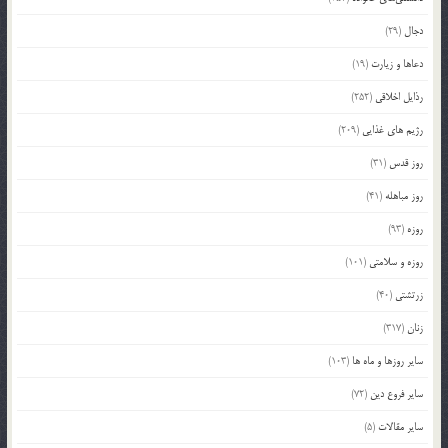
دجال
(29)
دعاها و زیارت
(19)
رذایل اخلاقی
(252)
رژیم های غذایی
(209)
روز قدس
(31)
روز مباهله
(41)
روزه
(93)
روزه و سلامتی
(101)
زرتشتی
(40)
زنان
(317)
سایر روزها و ماه ها
(103)
سایر فروع دین
(72)
سایر مقالات
(5)