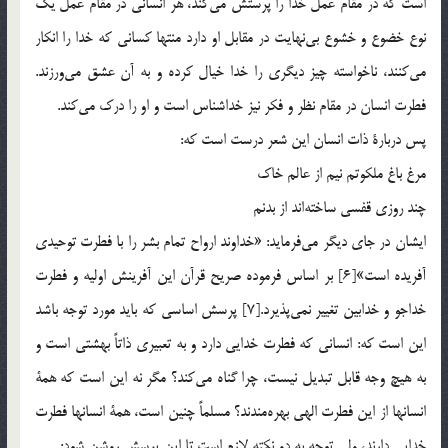
است كه در مقام عمل خدا را پرستش مي‌كند، هر انساني در مقام عمل يك
نوع خضوع و خشوع بي‌نهايت در مقابل او دارد منتها كساني كه خدا را انكار
مي‌كنند، ناخواسته چيز ديگري را خدا خيال كرده و به آن عشق مي‌ورزند.
فطرت انسان در مقام نظر و فكر نيز خداشناس است و او را درك مي‌كند.
پس دربارة ذات انسان اين شعر درست است كه:
مرغ باغ ملكوتم نيم از عالم خاك
چند روزي قفسي ساخته‌اند از بدنم
ايشان در جاي ديگر مي‌فرمايد: «خداوند ارواح تمام بشر را با فطرت توحيدي
آفريده است»[6] بر اساس فرموده صريح قرآن اين آفرينش اوليه و فطرت
خداجو و خدابين تغيير نمي‌پذيرد.[7] پرسش اساسي‌ كه بايد مورد توجه باشد
اين است كه: انساني كه فطرت خدايي دارد و به تعبيري ذاتاً بهشتي است و
به هيچ وجه قابل تبديل نيست، چرا گناه مي‌كند؟ مگر نه اين است كه همة
انسانها از اين فطرت الهي بهره‌مندند؟ مسلماً چنين است، همة انسانها فطرت
خدايي دارند، ولي توجه به دو نكته لازم است تا اين پرسش روشن شود: