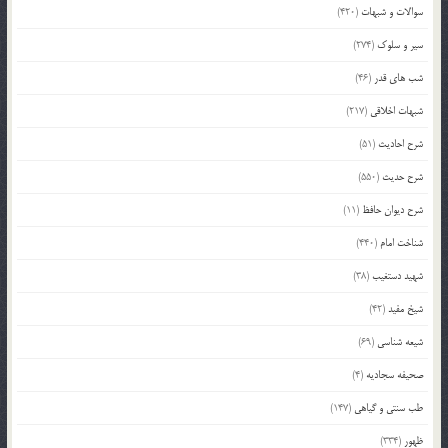
سوالات و شبهات
(420)
سیر و سلوک
(274)
شب های قدر
(46)
شبهات اخلاقی
(217)
شرح احادیث
(51)
شرح حدیث
(550)
شرح دیوان حافظ
(11)
شناخت امام
(440)
شهید دستغیب
(38)
شیخ مفید
(42)
شیعه شناسی
(69)
صحیفه سجادیه
(4)
طب سنتی و گیاهی
(147)
ظهور
(334)