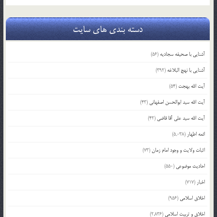
دسته بندی های سایت
آشنایی با صحیفه سجادیه
(56)
آشنایی با نهج البلاغه
(392)
آیت الله بهجت
(54)
آیت الله سید ابوالحسن اصفهانی
(43)
آیت الله سید علی آقا قاضی
(42)
ائمه اطهار
(5,038)
اثبات ولایت و وجود امام زمان
(73)
احادیث موضوعی
(550)
اخبار
(717)
اخلاق اسلامی
(956)
اخلاق و تربیت اسلامی
(2,836)