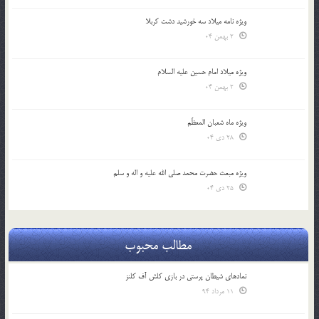
ویژه نامه میلاد سه خورشید دشت کربلا
2 بهمن 04
ویژه میلاد امام حسین علیه السلام
2 بهمن 04
ویژه ماه شعبان المعظّم
28 دی 04
ویژه مبعث حضرت محمد صلی الله علیه و اله و سلم
25 دی 04
مطالب محبوب
نمادهای شیطان پرستی در بازی کلش آف کلنز
11 مرداد 94