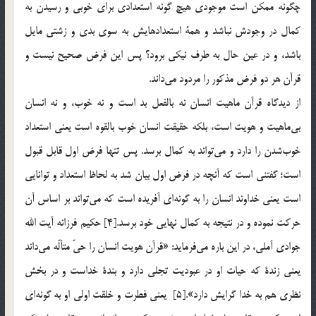
چگونه ممكن است موجودي هيچ گونه استعدادي براي خوبي و رسيدن به
كمال در وجودش نباشد و همة استعدادهايش به سوي بدي و زشتي مايل
باشد، و در عين حال به طرف نيكي برود؟ پس اين فرض صحيح نيست و
قرآن هر دو فرض مذكور را مردود مي‌داند.
از ديدگاه قرآن ماهيت انسان نه بالفعل بد است و نه خوب، و نه انسان
بي‌ماهيت و هويت است، بلكه حقيقت انسان خوب بالقوه است يعني استعداد
خوب‌شدن را دارد و مي‌تواند به كمال برسد. پس تنها فرض اول قابل قبول
است؛ گفتني است كه آنچه در فرض اول بيان شد به لحاظ استعداد و توانايي
است يعني خداوند انسان را به گونه‌اي آفريده است كه مي‌تواند بر اساس آن
حركت نموده و در نتيجه به كمال نهايي خود برسد.[4] حكيم فرزانه آيت الله
جوادي آملي، در اين باره مي‌فرمايد: «قرآن هويت انسان را حيّ متألّه مي‌داند
يعني زندة كه حيات او در عبوديت تجلي دارد و بندة خداست و در بخش
نظري هم به خدا گرايش دارد».[5] يعني فطرت و خلقت اولي او به گونه‌اي