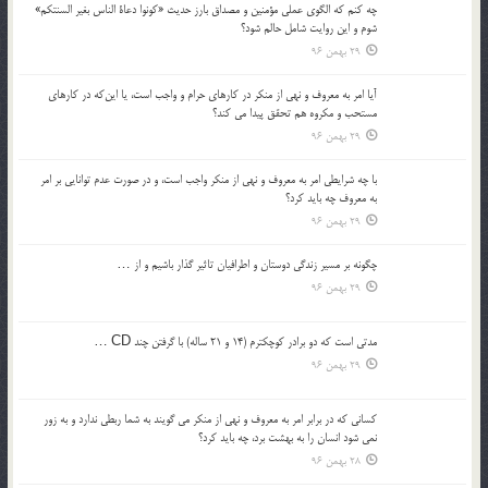
چه كنم كه الگوي عملي مؤمنين و مصداق بارز حديث «كونوا دعاة الناس بغير السنتكم»
شوم و اين روايت شامل حالم شود؟
29 بهمن 96
آيا امر به معروف و نهي از منكر در كارهاي حرام و واجب است، يا اين‌كه در كارهاي
مستحب و مكروه هم تحقق پيدا مي كند؟
29 بهمن 96
با چه شرايطي امر به معروف و نهي از منکر واجب است، و در صورت عدم توانايي بر امر
به معروف چه بايد کرد؟
29 بهمن 96
چگونه بر مسير زندگي دوستان و اطرافيان تاثير گذار باشيم و از …
29 بهمن 96
مدتي است كه دو برادر كوچكترم (14 و 21 ساله) با گرفتن چند CD …
29 بهمن 96
كساني كه در برابر امر به معروف و نهي از منكر مي گويند به شما ربطي ندارد و به زور
نمي شود انسان را به بهشت برد، چه بايد كرد؟
28 بهمن 96