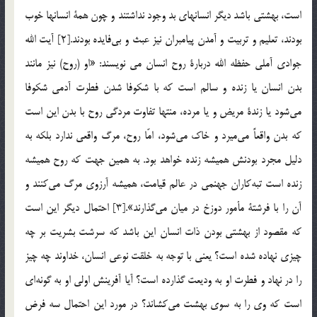
است، بهشتي باشد ديگر انسانهاي بد وجود نداشتند و چون همة انسانها خوب
بودند، تعليم و تربيت و آمدن پيامبران نيز عبث و بي‌فايده بودند.[2] آيت الله
جوادي آملي حفظه الله دربارة روح انسان مي نويسند: «او (روح) نيز مانند
بدن انسان يا زنده و سالم است كه با شكوفا شدن فطرت آدمي شكوفا
مي‌شود يا زندة مريض و يا مرده، منتها تفاوت مردگي روح با بدن اين است
كه بدن واقعاً مي‌ميرد و خاك مي‌شود، امّا روح، مرگ واقعي ندارد بلكه به
دليل مجرد بودنش هميشه زنده خواهد بود. به همين جهت كه روح هميشه
زنده است تبه‌كاران جهنمي در عالم قيامت، هميشه آرزوي مرگ مي‌كنند و
آن را با فرشتة مأمور دوزخ در ميان مي‌گذارند».[3] احتمال ديگر اين است
كه مقصود از بهشتي بودن ذات انسان اين باشد كه سرشت بشريت بر چه
چيزي نهاده شده است؟ يعني با توجه به خلقت نوعي انسان، خداوند چه چيز
را در نهاد و فطرت او به وديعت گذارده است؟ آيا آفرينش اولي او به گونه‌اي
است كه وي را به سوي بهشت مي‌كشاند؟ در مورد اين احتمال سه فرض