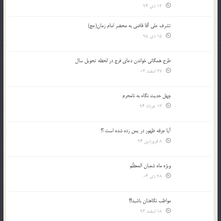
12 دی 94
تشرف علي آقا قاضي به محضر امام زمان(عج)
15 دی 95
طرح همگانی خواندن دعای فرج در لحظه تحویل سال
27 اسفند 03
چهل حدیث نگاه به نامحرم
13 خرداد 94
آیا جرقه ظهور در یمن زده شده است ؟!
8 فروردین 94
ویژه ماه شعبان المعظّم
28 دی 04
مواظب نگاهتان باشید!!!
18 اسفند 93