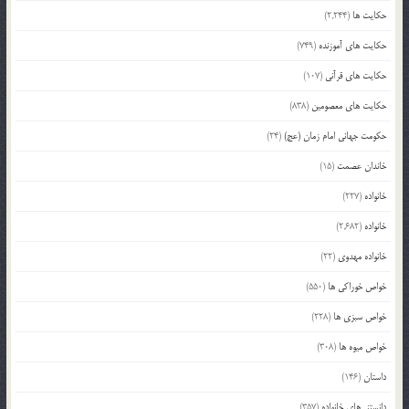
حکایت ها
(2,244)
حکایت های آموزنده
(749)
حکایت های قرآنی
(107)
حکایت های معصومین
(838)
حکومت جهانی امام زمان (عج)
(24)
خاندان عصمت
(15)
خانواده
(227)
خانواده
(2,682)
خانواده مهدوی
(22)
خواص خوراکی ها
(550)
خواص سبزی ها
(228)
خواص میوه ها
(308)
داستان
(146)
دانستنی‌های خانواده
(357)