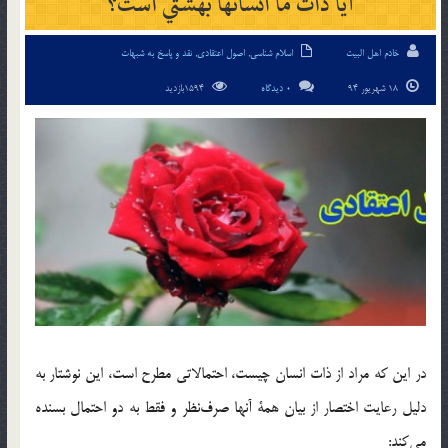
آيا ذات ما انسانها بهشتي است؟
خادم اهل البیت
اسلام شناسی
,
اصول اعتقادی
,
نقد و پاسخ به شبهات
18 شهریور 94
0 دیدگاه
1594بازدید
در اين كه مراد از ذات انسان چيست، احتمالاتي مطرح است، ‌اين نوشتار به
دليل رعايت اختصار از بيان همة آنها صرف‌نظر و فقط به دو احتمال بسنده
مي‌كند: