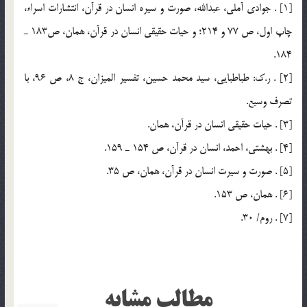
[1] . جوادي آملي، عبدالله، صورت و سيره انسان در قرآن، انتشارات اسراء،
چاپ اول، ص 77 و 214؛ و حيات حقيقي انسان در قرآن، همان، ص183 ـ
184.
[2] . ر.ك: طباطبايي، سيد محمد حسين، تفسير الميزان، ج 8، ص 96، با
تصرف وسيع.
[3] . حيات حقيقي انسان در قرآن، همان.
[4] . بهشتي، ‌احمد، انسان در قرآن، ص 154 ـ 159.
[5] . صورت و سيرت انسان در قرآن، همان، ص 35.
[6] . همان، ص 153.
[7] . روم/ 30.
مطالب مشابه