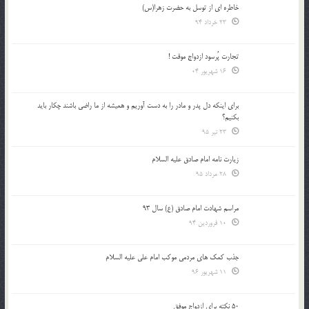
خاطره ای از توسل به حضرت زهرا(س)
23 خرداد 94
تجارت پُرسود ازدواج موقت !
16 شهریور 04
براي اينكه دل پدر و مادر را به دست آوريم و هميشه از ما راضي باشند چكار بايد
بكنيم؟
23 تیر 95
زیارت نامه امام صادق علیه السلام
28 مرداد 95
مراسم شهادت امام صادق (ع) سال 93
10 فروردین 94
جذب کمک های مردمی موکب امام علی علیه السلام
11 شهریور 96
50 نکته برای ازدواج موفق