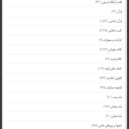
فقه و احکام شرعی
(340)
قرآن
(23)
قرآن شناسی
(1,861)
کتب اسلامی
(2,295)
کرامات و معجزات
(9)
کلام جاودان
(2,293)
کلام جدید
(34)
کمک های اولیه
(116)
گلچین احادیث
(372)
گنجینه معارف
(495)
ماه رجب
(20)
ماه رمضان
(176)
ماه شعبان
(20)
ماهها و روزهای خاص
(745)