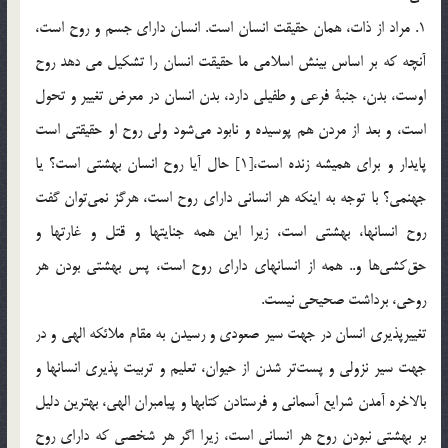
1. مراد از ذات، همان حقيقت انسان است. انسان داراي جسم و روح است،
آنچه كه بر اساس بينش اسلامي ما حقيقت انسان را تشکيل مي دهد روح
اوست، بدن، جنبة فرعي و طفيلي دارد، بدن انسان در معرض تغيير و تحول
است، و بعد از مردن هم پوسيده و نابود مي‌شود ولي روح او حقيقتي است
پايدار و براي هميشه زنده است،[1] حال آيا روح انسان بهشتي است؟ يا
جهنمي؟ با توجه به اينكه هر انساني داراي روح است، هرگز نمي‌توان گفت
روح انسانها، بهشتي است، زيرا اين همه جنايتها و قتل و غارتها و
حق‌كشي‌ها و.. همه از انسانهاي داراي روح است، پس بهشتي بودن هر
روحي، برداشت صحيحي نيست.
تغييرپذيري انسان در جهت سير صعودي و رسيدن به مقام ملائكه الهي و در
جهت سير نزولي و پست‌تر شدن از حيوان، تعليم و تربيت ‌پذيري انسانها و
بالاخره آمدن شرايع آسماني و فرستادن كتابها و پيامبران الهي، بهترين دليل
بر بهشتي نبودن روح هر انساني است، زيرا اگر هر شخصي كه داراي روح