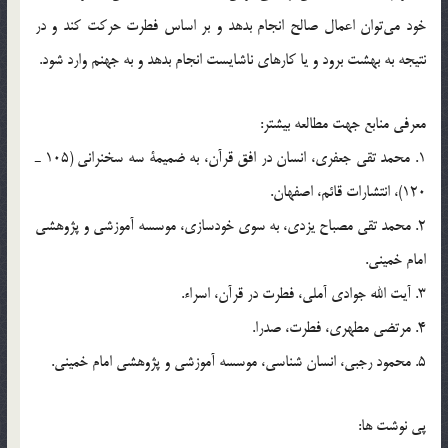
خود مي‌توان اعمال صالح انجام بدهد و بر اساس فطرت حركت كند و در
نتيجه به بهشت برود و يا كارهاي ناشايست انجام بدهد و به جهنم وارد شود.
معرفي منابع جهت مطالعه بيشتر:
1. محمد تقي جعفري، انسان در افق قرآن، به ضميمة سه سخنراني (105 ـ
120)، انتشارات قائم، اصفهان.
2. محمد تقي مصباح يزدي، به سوي خودسازي، موسسه آموزشي و پژوهشي
امام خميني.
3. آيت الله جوادي آملي، فطرت در قرآن، اسراء.
4. مرتضي مطهري، فطرت، ‌صدرا.
5. محمود رجبي، انسان شناسي، موسسه آموزشي و پژوهشي امام خميني.
پي نوشت ها: