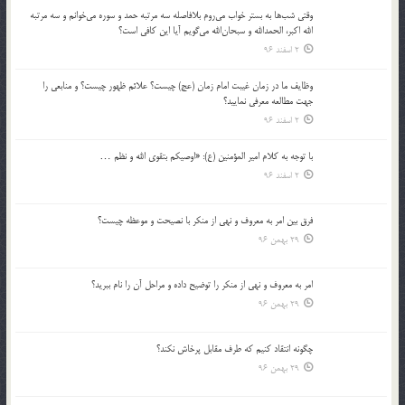
وقتي شب‌ها به بستر خواب مي‌روم بلافاصله سه مرتبه حمد و سوره مي‌خوانم و سه مرتبه
الله اكبر، الحمدالله و سبحان‌الله مي‌گويم آيا اين كافي است؟
2 اسفند 96
وظايف ما در زمان غيبت امام زمان (عج) چيست؟ علائم ظهور چيست؟ و منابعي را
جهت مطالعه معرفي نماييد؟
2 اسفند 96
با توجه به كلام امير المؤمنين (ع): «اوصيكم بتقوي الله و نظم …
2 اسفند 96
فرق بين امر به معروف و نهي از منكر با نصيحت و موعظه چيست؟
29 بهمن 96
امر به معروف و نهي از منكر را توضيح داده و مراحل آن را نام ببريد؟
29 بهمن 96
چگونه انتقاد كنيم كه طرف مقابل پرخاش نكند؟
29 بهمن 96