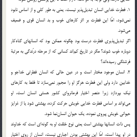
1. فطرت خدايي انسان تبديل‌پذير نيست، يعني به طور كلي و از اساس نابود
نمي‌شود، امّا اين فطرت بر اثر كارهاي خوب و بد انسان قوي و ضعيف
مي‌شود.
اگر تبديل‌پذيري فطرت درست بود چگونه ممكن بود كه انسانهاي گناه‌كار
دوباره خوب شوند؟ مگر در تاريخ كم‌اند كساني كه از مرحله درّندگي به مرتبة
فرشتگي رسيده‌اند؟
2. انسان موجود مختار است و در عين حالي که انسان فطرتي خداجو و
خدابين دارد ولي اين فطرت هرگز او را مجبور نمي‌سازد تا فقط به كارهاي
نيك بپردازد زيرا عنصر اختيار فرمانرواي كشور هستي انسان‌ است، او
مي‌تواند بر اساس فطرت خدايي خويش حركت كرده، بهشتي شود يا از غرايز
حيواني خويش پيروي نموده، يك حيوان انسان‌نما شود.
پس ذات انسانها بهشتي است يعني نوع خلقت او به گونه‌اي است كه خداوند
در او پيدا است، ‌امّا اين بهشتي بودن اجباري نيست، انسان از روي اختيار