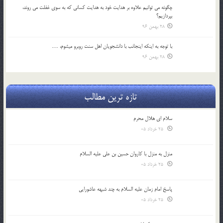
چگونه مي توانيم علاوه بر هدايت خود به هدايت كساني كه به سوي غفلت مي روند،
بپردازيم؟
28 بهمن 96
با توجه به اينكه اينجانب با دانشجويان اهل سنت روبرو مي‎شوم، …
28 بهمن 96
تازه ترین مطالب
سلام ای هلال محرم
25 خرداد 05
منزل به منزل با کاروان حسین بن علی علیه السلام
25 خرداد 05
پاسخ امام زمان علیه السلام به چند شبهه عاشورایی
25 خرداد 05