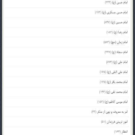
امام حسن (ع)
(233)
امام حسن عسکری (ع)
(172)
امام حسین (ع)
(847)
امام رضا (ع)
(182)
امام زمان (عج)
(583)
امام سجاد (ع)
(227)
امام علی (ع)
(894)
امام علی النقی (ع)
(165)
امام محمد باقر (ع)
(165)
امام محمد تقی (ع)
(146)
امام موسی کاظم (ع)
(152)
امر به معروف و نهی از منکر
(63)
امور تربیتی فرزندان
(51)
انتظار
(164)