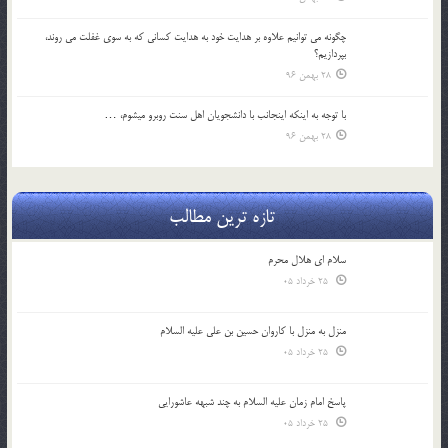
چگونه مي توانيم علاوه بر هدايت خود به هدايت كساني كه به سوي غفلت مي روند،
بپردازيم؟
28 بهمن 96
با توجه به اينكه اينجانب با دانشجويان اهل سنت روبرو مي‎شوم، …
28 بهمن 96
تازه ترین مطالب
سلام ای هلال محرم
25 خرداد 05
منزل به منزل با کاروان حسین بن علی علیه السلام
25 خرداد 05
پاسخ امام زمان علیه السلام به چند شبهه عاشورایی
25 خرداد 05