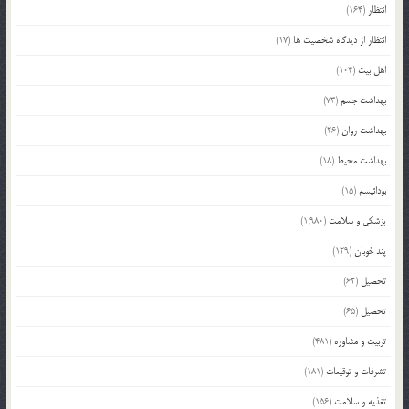
انتظار
(164)
انتظار از دیدگاه شخصیت ها
(17)
اهل بیت
(104)
بهداشت جسم
(73)
بهداشت روان
(26)
بهداشت محیط
(18)
بودائیسم
(15)
پزشکی و سلامت
(1,980)
پند خوبان
(129)
تحصیل
(62)
تحصیل
(65)
تربیت و مشاوره
(481)
تشرفات و توقیعات
(181)
تغذیه و سلامت
(156)