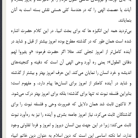
آيات يا عصمت الهي را كه در هندسة كلي هستي نقش بسته است به آنان
بنمايانند.
بي‌ترديد همه اين انگيزه ها كه براي بعثت انبيا، در اين كلام حضرت اشاره
شده است همان طور كه در گذشته مطرح بوده امروز بيشتر از قبل و شايد در
آينده كامل‌تر از امروز تجلي كند. مثلا اگر حضرت فرمود: «و يثيروا لهم
دفائن العقول»؛ يعني ره آورد وحي الهي آن است كه دفينه و گنجينه‌هاي
انديشه و خرد انسان را نمايان مي‌كند. اين حرف امروز بهتر و بيشتر از گذشته
و شايد در آينده كاملتر از امروز براي انسان‌ها پيام دارد، و مفهوم است؛
بنابراين فلسفه نبوت نه تنها براي گذشته؛ بلكه براي امروز بهتر درك مي‌شود.
3. تاكنون ثابت شد همان دلايل كه ضرورت وحي و فلسفه نبوت را براي
گذشتگان ثابت مي‌كرد، نياز امروز جامعه بشري و آينده را نيز به ره‌آورد نبوت
ثابت مي‌كند؛ زيرا در اين جهت بين انسان ديروز و امروز و فردا تفاوتي وجود
ندارد، اما نكته اساسي اين است كه دين اسلام به عنوان دين خاتم انبياء