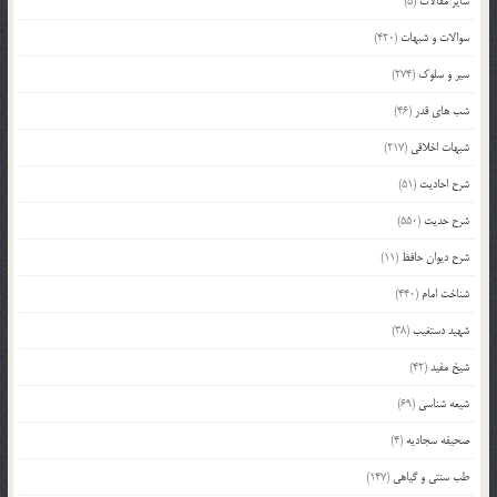
سایر مقالات
(5)
سوالات و شبهات
(420)
سیر و سلوک
(274)
شب های قدر
(46)
شبهات اخلاقی
(217)
شرح احادیث
(51)
شرح حدیث
(550)
شرح دیوان حافظ
(11)
شناخت امام
(440)
شهید دستغیب
(38)
شیخ مفید
(42)
شیعه شناسی
(69)
صحیفه سجادیه
(4)
طب سنتی و گیاهی
(147)