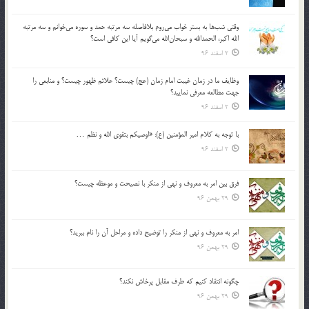
وقتي شب‌ها به بستر خواب مي‌روم بلافاصله سه مرتبه حمد و سوره مي‌خوانم و سه مرتبه
الله اكبر، الحمدالله و سبحان‌الله مي‌گويم آيا اين كافي است؟
2 اسفند 96
وظايف ما در زمان غيبت امام زمان (عج) چيست؟ علائم ظهور چيست؟ و منابعي را
جهت مطالعه معرفي نماييد؟
2 اسفند 96
با توجه به كلام امير المؤمنين (ع): «اوصيكم بتقوي الله و نظم …
2 اسفند 96
فرق بين امر به معروف و نهي از منكر با نصيحت و موعظه چيست؟
29 بهمن 96
امر به معروف و نهي از منكر را توضيح داده و مراحل آن را نام ببريد؟
29 بهمن 96
چگونه انتقاد كنيم كه طرف مقابل پرخاش نكند؟
29 بهمن 96