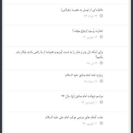
خاطره ای از توسل به حضرت زهرا(س)
23 خرداد 94
تجارت پُرسود ازدواج موقت !
16 شهریور 04
براي اينكه دل پدر و مادر را به دست آوريم و هميشه از ما راضي باشند چكار بايد
بكنيم؟
23 تیر 95
زیارت نامه امام صادق علیه السلام
28 مرداد 95
مراسم شهادت امام صادق (ع) سال 93
10 فروردین 94
جذب کمک های مردمی موکب امام علی علیه السلام
11 شهریور 96