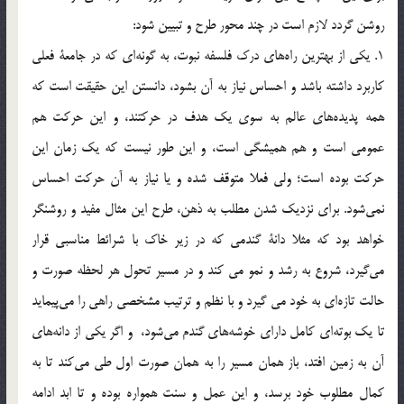
روشن گردد لازم است در چند محور طرح و تبيين شود:
1. يكي از بهترين راه‌هاي درك فلسفه نبوت، به گونه‌اي كه در جامعة فعلي
کاربرد داشته باشد و احساس نياز به آن بشود، دانستن اين حقيقت است كه
همه پديده‌هاي عالم به سوي يك هدف در حركتند، و اين حركت هم
عمومي است و هم هميشگي است، و اين طور نيست كه يك زمان اين
حركت بوده است؛ ولي فعلا متوقف شده و يا نياز به آن حركت احساس
نمي‌شود. براي نزديك شدن مطلب به ذهن، طرح اين مثال مفيد و روشنگر
خواهد بود كه مثلا دانة گندمي كه در زير خاك با شرائط مناسبي قرار
مي‌گيرد، شروع به رشد و نمو مي کند و در مسير تحول هر لحظه صورت و
حالت تازه‌اي به خود مي گيرد و با نظم و ترتيب مشخصي راهي را مي‌پيمايد
تا يك بوته‌اي كامل داراي خوشه‌هاي گندم مي‌شود، و اگر يكي از دانه‌هاي
آن به زمين افتد، باز همان مسير را به همان صورت اول طي مي‌كند تا به
كمال مطلوب خود برسد، و اين عمل و سنت همواره بوده و تا ابد ادامه