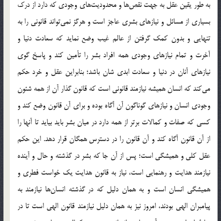
به طور يقين عقل به جهت نقص‌ها و محدوديت‌هاي وجودي كه دارد از درك
بسياري از مسائل و نيازهاي بشري عاجز است و هرگز نمي‌تواند قانوني را به
تنهايي و بدون كمك گرفتن از عالم غيب وضع نمايد كه سعادت دنيا و
آخرت و تمام نيازهاي وجودي همه افراد بشر را تأمين كند و پاسخ گوي
نيازهاي آنان در دنيا و سعادت ابدي شان باشد؛ بنابراين عقل و خرد حكم
مي‌كند كه انسان هميشه نيازمند قانوني است كه قانون گذار آن از همه شئون
وجودي انسان و نيازهاي گوناگون آن آگاه بوده و براي آن قانون وضع كند و
كسي كه صفات و كمالات برتر از همه دارد در ميان بشر بايد بيايد تا آنها را
از آن قانون آگاه كند و آن قانون را در دسترس همگان قرار دهد. اين حكم
عقل كلي و هميشگي است؛ پس از آن جا كه بشر در گذشته و حال و آينده
نيازمند هدايت و رهنمايي است، ‌نياز به قانون هدايت يك خواست فطري و
هميشگي انسان است و به همان دليل كه در گذشته انسان‌ها نيازمند به
پيامبران الهي بودند، امروز نيز به همان دليل نيازمند قانون الهي است تا در