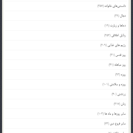
دانستنی‌های خانواده
(357)
دجال
(29)
دعاها و زیارت
(19)
رذایل اخلاقی
(252)
رژیم های غذایی
(209)
روز قدس
(31)
روز مباهله
(41)
روزه
(93)
روزه و سلامتی
(101)
زرتشتی
(40)
زنان
(317)
سایر روزها و ماه ها
(103)
سایر فروع دین
(72)