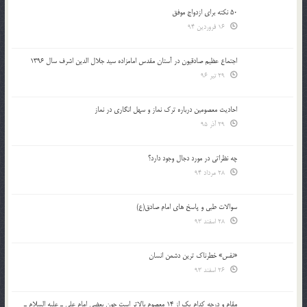
50 نکته برای ازدواج موفق
16 فروردین 94
اجتماع عظیم صادقیون در آستان مقدس امامزاده سید جلال الدین اشرف سال 1396
29 تیر 96
احادیث معصومین درباره ترک نماز و سهل انگاری در نماز
29 آذر 95
چه نظراتی در مورد دجال وجود دارد؟
28 مرداد 94
سوالات طبی و پاسخ های امام صادق(ع)
28 اسفند 93
«نفس» خطرناک ترین دشمن انسان
26 اسفند 93
مقام و درجه كدام يك از 14 معصوم بالاتر است چون بعضي امام علي ـ عليه السلام ـ