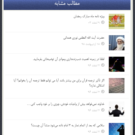
مطالب مشابه
ویژه نامه ماه مبارک رمضان
9 اسفند 03
حضرت آیت الله العظمی نوری همدانی
18 اردیبهشت 98
لطفا در زمينه اهميت شب‌زنده‌داري وموانع آن توضيحاتي بفرماييد.
2 اسفند 96
اگر تأثير ترجمه قرآن براي من بيشتر باشد آيا مي توانم فقط ترجمه آن را بخوانم؟ آيا
اشكالي ندارد؟
2 اسفند 96
خداوند نمي‌خواهد بيش از واجبات خودش، چيزي را بر خود واجب كني…
2 اسفند 96
سلامي كه بعد از اتمام نماز به 3 امام داده مي‌شود منشأ آن چيست؟
2 اسفند 96