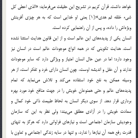
خواهد داشت. قرآن كريم در تشريح اين حقيقت مي‌فرمايد: «الذي اعطي كل
شيء خلقه ثم هدي»؛[1] يعني او خدايي است كه به هر چيزي آفرينش
ويژه‌اش را داده، و پس از آن راهنمايي كرده است.
انسان يكي از پديده‌هاي اين عالم است و‌ از اين قانون هدايت استثنا نشده
است. هدايت تكويني كه در همه انواع موجودات عالم است در انسان نيز
وجود دارد؛ اما در عين حال انسان امتياز و ويژگي دارد كه ساير موجودات
ندارند و آن عقل و انديشه اوست، چون انسان داراي خرد و تفكر است، از هر
وسيله ممكن به نفع خود استفاده مي‌كند و تلاش مي‌نمايد كه تمام
پديده‌هاي عالم و حتي همنوعان خويش را در جهت منافع خود مورد بهره
برداري قرار دهد. از سوي ديگر انسان به لحاظ طبيعت ذاتي خود كمال و
سعادت خويش را در آزادي مطلق مي‌بيند؛ ولي نظر به اين كه سازمان
وجوديش سازمان اجتماعي است و نيازهاي فراواني دارد كه هرگز به تنهاي
قدرت رفع همه آن نيازها را ندارد، و تنها در سايه زندگي اجتماعي و تعاون با