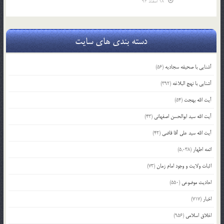
18 اسفند 93
دسته بندی های سایت
آشنایی با صحیفه سجادیه
(56)
آشنایی با نهج البلاغه
(392)
آیت الله بهجت
(54)
آیت الله سید ابوالحسن اصفهانی
(43)
آیت الله سید علی آقا قاضی
(42)
ائمه اطهار
(5,038)
اثبات ولایت و وجود امام زمان
(73)
احادیث موضوعی
(550)
اخبار
(717)
اخلاق اسلامی
(956)