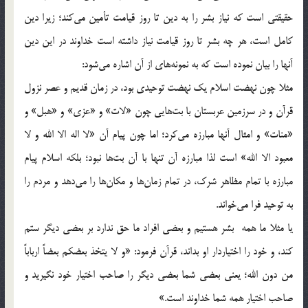
حقيقتي است كه نياز بشر را به دين تا روز قيامت تأمين مي‌كند؛ زيرا دين
كامل است، هر چه بشر تا روز قيامت نياز داشته است خداوند در اين دين
آنها را بيان نموده است كه به نمونه‌هاي از آن اشاره مي‌شود:
مثلا چون نهضت اسلام يك نهضت توحيدي بود، در زمان قديم و عصر نزول
قرآن و در سرزمين عربستان با بت‌هايي چون «لات» و «عزي» و «هبل» و
«منات» و امثال آنها مبارزه مي‌كرد؛ اما چون پيام آن «لا اله الا الله و لا
معبود الا الله» است لذا مبارزه آن تنها با آن بت‌ها نبود؛ بلكه اسلام پيام
مبارزه با تمام مظاهر شرك، در تمام زمان‌ها و مكان‌ها را مي‌دهد و مردم را
به توحيد فرا مي‌خواند.
يا مثلا ما همه بشر هستيم و بعضي افراد ما حق ندارد بر بعضي ديگر ستم
كند، و خود را اختياردار او بداند، قرآن فرمود: «و لا يتخذ بعضكم بعضاً ارباباً
من دون الله؛ يعني بعضي شما بعضي ديگر را صاحب اختيار خود نگيريد و
صاحب اختيار همه شما خداوند است.»