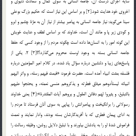
ساية اجراي درست آن، جامعه انساني به سوي كمال و سعادت دنيوي و
اخروي خود هدايت شود.[2] و بر اساس اين نياز است كه حكيم بزرگ بوعلي
سينا مي‌گويد: نياز جامعه انساني به پيامبر بيشتر از نياز آن به مژة چشم و ابرو
و گودي زير پا و مانند آن است، خداوند كه بر اساس لطف و عنايت خويش
اين گونه امور را به انسان‌ها داده است چگونه مردم را از وجود كسي كه حفظ
جامعه انساني بسته به وجود اوست محروم مي‌گذارد؟!![3] 2. يكي از
پاسخ‌هاي زيبا و دلنشين درباره سؤال ياد شده، در كلام امير المؤمنين درباره
فلسفه بعثت انبياء آمده است، حضرت فرمود: «فبعث فيهم رسله، و واتر اليهم
انبيائه ليستأدوهم ميثاق فطرته و يذكروهم منسي نعمته، و يحتجوا عليهم
بالتبليغ، و يثيروا لهم دفائن العقول و يروهم آيات المقتدرة»؛[4] يعني خداوند
رسولاني را برانگيخت و پيامبرانش را پياپي به سوي آنان فرستاد تا مردم را
به اداي پيمان فطري كه با آفريدگارشان بسته بودند، وادار نمايند و نعمت
فراموش شدة او را به يادشان بياورند و با تبليغ دلايل روشن، وظيفه رسالت را
به جاي آورند، و نيروهاي مخفي عقول مردم را بر انگيزانند و بارور بسازد و