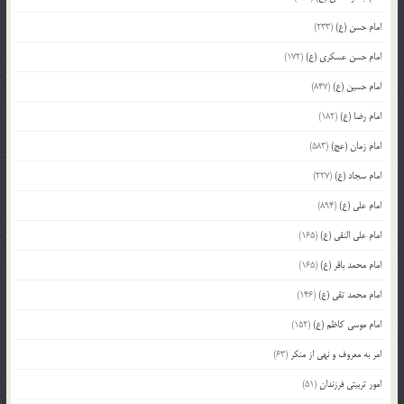
امام حسن (ع)
(233)
امام حسن عسکری (ع)
(172)
امام حسین (ع)
(847)
امام رضا (ع)
(182)
امام زمان (عج)
(583)
امام سجاد (ع)
(227)
امام علی (ع)
(894)
امام علی النقی (ع)
(165)
امام محمد باقر (ع)
(165)
امام محمد تقی (ع)
(146)
امام موسی کاظم (ع)
(152)
امر به معروف و نهی از منکر
(63)
امور تربیتی فرزندان
(51)