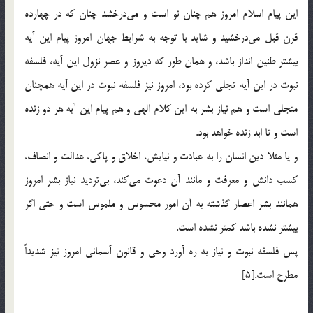
اين پيام اسلام امروز هم چنان نو است و مي‌درخشد چنان كه در چهارده
قرن قبل مي‌درخشيد و شايد با توجه به شرايط جهان امروز پيام اين آيه
بيشتر طنين انداز باشد، و همان طور كه ديروز و عصر نزول اين آيه، فلسفه
نبوت در اين آيه تجلي كرده بود، امروز نيز فلسفه نبوت در اين آيه همچنان
متجلي است و هم نياز بشر به اين كلام الهي و هم پيام اين آيه هر دو زنده
است و تا ابد زنده خواهد بود.
و يا مثلا دين انسان را به عبادت و نيايش، اخلاق و پاكي، عدالت و انصاف،
كسب دانش و معرفت و مانند آن دعوت مي‌كند، بي‌ترديد نياز بشر امروز
همانند بشر اعصار گذشته به آن امور محسوس و ملموس است و حتي اگر
بيشتر نشده باشد كمتر نشده است.
پس فلسفه نبوت و نياز به ره آورد وحي و قانون آسماني امروز نيز شديداً
مطرح است.[5]