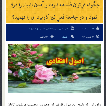
چگونه مي‌توان فلسفه نبوت و آمدن انبياء را درك
نمود و در جامعة فعلي نيز کاربرد آن را فهميد؟
خادم اهل البیت
اسلام شناسی
,
اصول اعتقادی
,
نقد و پاسخ به شبهات
21 شهریور 94
0 دیدگاه
739بازدید
براي اين كه پاسخ اين سؤال ظريف كه حرف روز محسوب مي‌شود، كاملا