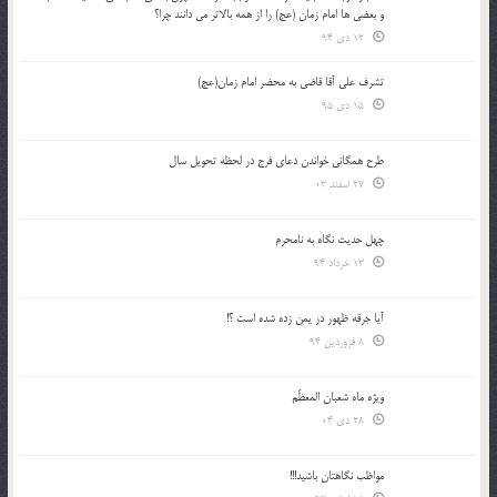
و بعضي ها امام زمان (عج) را از همه بالاتر مي دانند چرا؟
12 دی 94
تشرف علي آقا قاضي به محضر امام زمان(عج)
15 دی 95
طرح همگانی خواندن دعای فرج در لحظه تحویل سال
27 اسفند 03
چهل حدیث نگاه به نامحرم
13 خرداد 94
آیا جرقه ظهور در یمن زده شده است ؟!
8 فروردین 94
ویژه ماه شعبان المعظّم
28 دی 04
مواظب نگاهتان باشید!!!