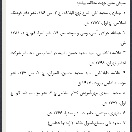
معرفي منابع جهت مطالعه بيشتر:
1. جعفري، محمد تقي، شرح نهج البلاغه، ج 2، ص 186، نشر دفتر فرهنگ
اسلامي، چ اول، 1357 ش.
2. عبدالله جوادي آملي، وحي و نبوت، ص 19، نشر اسراء قم، چ 1، 1381
ش.
3. علامه طباطبايي، سيد محمد حسين، شيعه در اسلام، ص 80، نشر شركت
انتشار تهران، 1348 ش.
4. علامه طباطبايي، سيد محمد حسين، الميزان، ج 2، ص 147، نشر
مؤسسه اعلمي بيروت، 1403 ق.
5. محمد سعيدي مهر،‌آموزش كلام اسلامي،‌ج 2، نشر مؤسسه طه، قم، چ
اول، 1372 ش.
6. مطهري، مرتضي، خاتميت، نشر صدرا، 1366 ش.
7. محمد تقی مصباح،‌اصول عقايد 2 (رهنما شناسي).