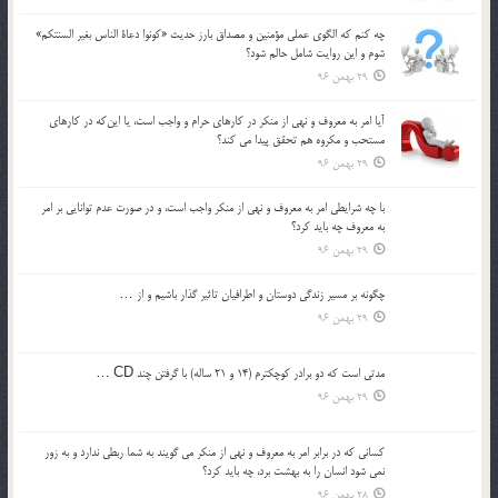
چه كنم كه الگوي عملي مؤمنين و مصداق بارز حديث «كونوا دعاة الناس بغير السنتكم»
شوم و اين روايت شامل حالم شود؟
29 بهمن 96
آيا امر به معروف و نهي از منكر در كارهاي حرام و واجب است، يا اين‌كه در كارهاي
مستحب و مكروه هم تحقق پيدا مي كند؟
29 بهمن 96
با چه شرايطي امر به معروف و نهي از منکر واجب است، و در صورت عدم توانايي بر امر
به معروف چه بايد کرد؟
29 بهمن 96
چگونه بر مسير زندگي دوستان و اطرافيان تاثير گذار باشيم و از …
29 بهمن 96
مدتي است كه دو برادر كوچكترم (14 و 21 ساله) با گرفتن چند CD …
29 بهمن 96
كساني كه در برابر امر به معروف و نهي از منكر مي گويند به شما ربطي ندارد و به زور
نمي شود انسان را به بهشت برد، چه بايد كرد؟
28 بهمن 96