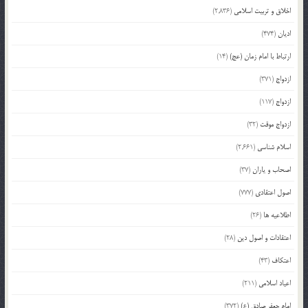
اخلاق و تربیت اسلامی
(2,836)
ادیان
(474)
ارتباط با امام زمان (عج)
(14)
ازدواج
(371)
ازدواج
(117)
ازدواج موقت
(32)
اسلام شناسی
(2,661)
اصحاب و یاران
(37)
اصول اعتقادی
(777)
اطلاعیه ها
(26)
اعتقادات و اصول دین
(28)
اعتکاف
(43)
اعیاد اسلامی
(211)
امام جعفر صادق (ع)
(372)