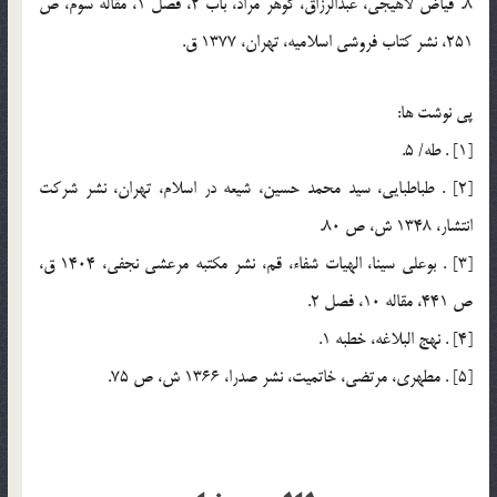
8. فياض لاهيجي، عبدالرزاق، گوهر مراد، باب 2، فصل 1، مقاله سوم، ص
251، نشر كتاب فروشي اسلاميه، تهران، 1377 ق.
پي نوشت ها:
[1] . طه/ 5.
[2] . طباطبايي، سيد محمد حسين، شيعه در اسلام، تهران، نشر شركت
انتشار، 1348 ش، ص 80.
[3] . بوعلي سينا، الهيات شفاء، قم، نشر مكتبه مرعشي نجفي، 1404 ق،
ص 441، مقاله 10، فصل 2.
[4] . نهج البلاغه، خطبه 1.
[5] . مطهري، مرتضي، خاتميت، نشر صدرا، 1366 ش، ص 75.