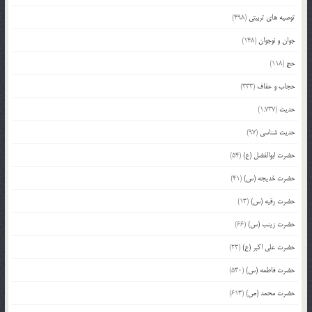
توصیه های تربیتی
(498)
جوان و نوجوان
(148)
حج
(118)
حجاب و عفاف
(333)
حدیث
(1,737)
حدیث شناسی
(97)
حضرت ابوالفضل (ع)
(54)
حضرت خدیجه (س)
(41)
حضرت رقیه (س)
(13)
حضرت زینب (س)
(66)
حضرت علی اکبر (ع)
(23)
حضرت فاطمه (س)
(530)
حضرت محمد (ص)
(613)