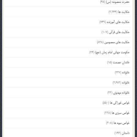
حضرت معصومه (س)
(45)
حکایت ها
(2,244)
حکایت های آموزنده
(749)
حکایت های قرآنی
(107)
حکایت های معصومین
(838)
حکومت جهانی امام زمان (عج)
(24)
خاندان عصمت
(15)
خانواده
(227)
خانواده
(2,682)
خانواده مهدوی
(22)
خواص خوراکی ها
(550)
خواص سبزی ها
(228)
خواص میوه ها
(308)
داستان
(146)