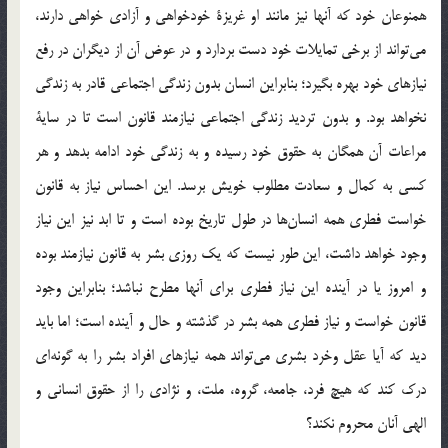
همنوعان خود كه آنها نيز مانند او غريزة خودخواهي و آزادي خواهي دارند،
مي‌تواند از برخي تمايلات خود دست بردارد و در عوض آن از ديگران در رفع
نيازهاي خود بهره بگيرد؛ بنابراين انسان بدون زندگي اجتماعي قادر به زندگي
نخواهد بود. و بدون ترديد زندگي اجتماعي نيازمند قانون است تا در ساية
مراعات آن همگان به حقوق خود رسيده و به زندگي خود ادامه بدهد و هر
كسي به كمال و سعادت مطلوب خويش برسد. اين احساس نياز به قانون
خواست فطري همه انسان‌ها در طول تاريخ بوده است و تا ابد نيز اين نياز
وجود خواهد داشت، اين طور نيست كه يك روزي بشر به قانون نيازمند بوده
و امروز يا در آينده اين نياز فطري براي آنها مطرح نباشد؛ بنابراين وجود
قانون خواست و نياز فطري همه بشر در گذشته و حال و آينده است؛ اما بايد
ديد كه آيا عقل وخرد بشري مي‌تواند همه نيازهاي افراد بشر را به گونه‌اي
درك كند كه هيچ فرد، جامعه، گروه، ملت، و نژادي را از حقوق انساني و
الهي آنان محروم نكند؟