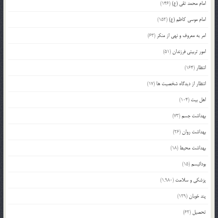
امام محمد تقی (ع)
(146)
امام موسی کاظم (ع)
(152)
امر به معروف و نهی از منکر
(63)
امور تربیتی فرزندان
(51)
انتظار
(164)
انتظار از دیدگاه شخصیت ها
(17)
اهل بیت
(104)
بهداشت جسم
(73)
بهداشت روان
(26)
بهداشت محیط
(18)
بودائیسم
(15)
پزشکی و سلامت
(1,980)
پند خوبان
(129)
تحصیل
(62)