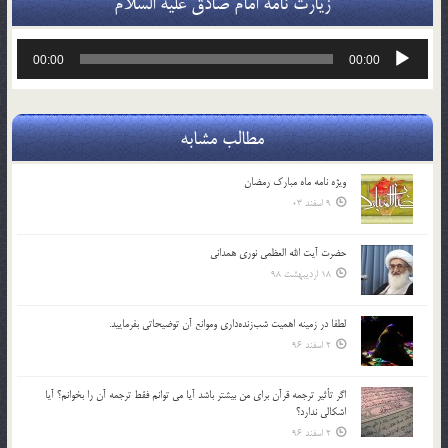
زیارت نامه امام صادق علیه السلام
پخش‌کننده
00:00
00:00
صوت
مطالب مشابه
ویژه نامه ماه مبارک رمضان
9 اسفند 03
حضرت آیت الله العظمی نوری همدانی
18 اردیبهشت 98
لطفا در زمينه اهميت شب‌زنده‌داري وموانع آن توضيحاتي بفرماييد.
2 اسفند 96
اگر تأثير ترجمه قرآن براي من بيشتر باشد آيا مي توانم فقط ترجمه آن را بخوانم؟ آيا
اشكالي ندارد؟
2 اسفند 96