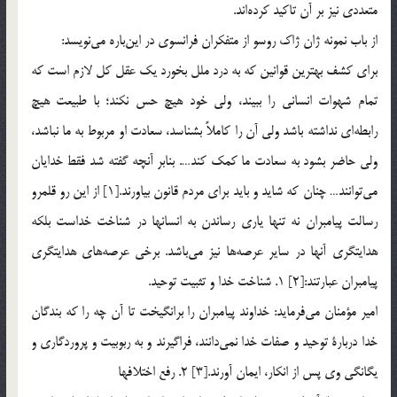
متعددي نيز بر آن تاكيد كرده‌اند.
از باب نمونه ژان ژاك روسو از متفكران فرانسوي در اين‌باره مي‌نويسد:
براي كشف بهترين قوانين كه به درد ملل بخورد يك عقل كل لازم است كه
تمام شهوات انساني را ببيند، ولي خود هيچ حس نكند؛ با طبيعت هيچ
رابطه‌اي نداشته باشد ولي آن را كاملاً بشناسد، سعادت او مربوط به ما نباشد،
ولي حاضر بشود به سعادت ما كمك كند…. بنابر آنچه گفته شد فقط خدايان
مي‌توانند… چنان كه شايد و بايد براي مردم قانون بياورند.[1] از اين رو قلمرو
رسالت پيامبران نه تنها ياري رساندن به انسانها در شناخت خداست بلكه
هدايتگري آنها در ساير عرصه‎ها نيز مي‎باشد. برخي عرصه‎هاي هدايتگري
پيامبران عبارتند:[2] 1. شناخت خدا و تثبيت توحيد.
امير مؤمنان مي‎فرمايد: خداوند پيامبران را برانگيخت تا آن چه را كه بندگان
خدا دربارة توحيد و صفات خدا نمي‎دانند، فراگيرند و به ربوبيت و پروردگاري و
يگانگي وي پس از انكار، ايمان آورند.[3] 2. رفع اختلافها