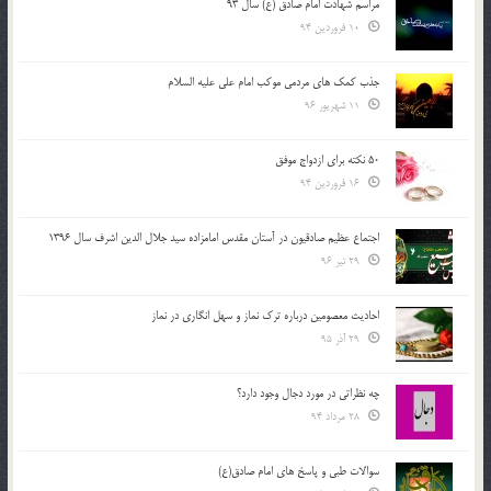
مراسم شهادت امام صادق (ع) سال 93
10 فروردین 94
جذب کمک های مردمی موکب امام علی علیه السلام
11 شهریور 96
50 نکته برای ازدواج موفق
16 فروردین 94
اجتماع عظیم صادقیون در آستان مقدس امامزاده سید جلال الدین اشرف سال 1396
29 تیر 96
احادیث معصومین درباره ترک نماز و سهل انگاری در نماز
29 آذر 95
چه نظراتی در مورد دجال وجود دارد؟
28 مرداد 94
سوالات طبی و پاسخ های امام صادق(ع)