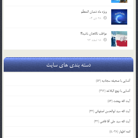
ویژه ماه شعبان المعظّم
28 دی 04
مواظب نگاهتان باشید!!!
18 اسفند 93
دسته بندی های سایت
آشنایی با صحیفه سجادیه
(56)
آشنایی با نهج البلاغه
(392)
آیت الله بهجت
(54)
آیت الله سید ابوالحسن اصفهانی
(43)
آیت الله سید علی آقا قاضی
(42)
ائمه اطهار
(5,038)