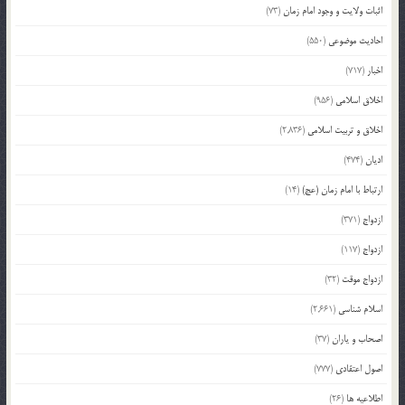
اثبات ولایت و وجود امام زمان
(73)
احادیث موضوعی
(550)
اخبار
(717)
اخلاق اسلامی
(956)
اخلاق و تربیت اسلامی
(2,836)
ادیان
(474)
ارتباط با امام زمان (عج)
(14)
ازدواج
(371)
ازدواج
(117)
ازدواج موقت
(32)
اسلام شناسی
(2,661)
اصحاب و یاران
(37)
اصول اعتقادی
(777)
اطلاعیه ها
(26)