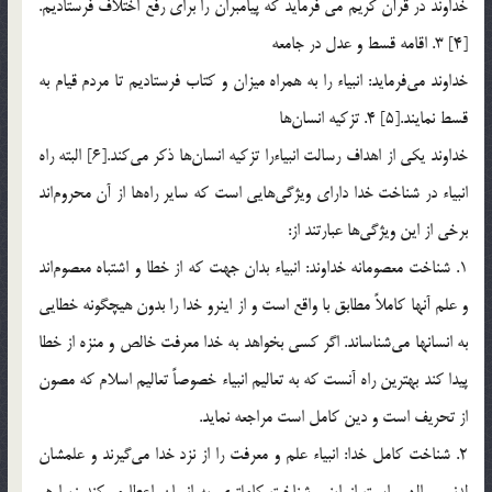
خداوند در قرآن كريم می فرمايد كه پيامبران را براي رفع اختلاف فرستاديم.
[4] 3. اقامه قسط و عدل در جامعه
خداوند مي‎فرمايد: انبياء را به همراه ميزان و كتاب فرستاديم تا مردم قيام به
قسط نمايند.[5] 4. تزكيه انسان‎ها
خداوند يكي از اهداف رسالت انبياء‌را تزكيه انسان‎ها ذكر مي‎كند.[6] البته راه
انبياء در شناخت خدا داراي ويژگي‌هايي است كه ساير راه‌ها از آن محروم‌اند
برخي از اين ويژگي‌ها عبارتند از:
1. شناخت معصومانه خداوند: انبياء بدان جهت كه از خطا و اشتباه معصوم‌اند
و علم آنها كاملاً مطابق با واقع است و از اينرو خدا را بدون هيچگونه خطايي
به انسانها مي‌شناساند. اگر كسي بخواهد به خدا معرفت خالص و منزه از خطا
پيدا كند بهترين راه آنست كه به تعاليم انبياء خصوصاً تعاليم اسلام كه مصون
از تحريف است و دين كامل است مراجعه نمايد.
2. شناخت كامل خدا: انبياء علم و معرفت را از نزد خدا مي‌گيرند و علمشان
لدني و الهي است از اينرو شناخت كاملتري به انسان اعطا مي‌كند زيرا هر