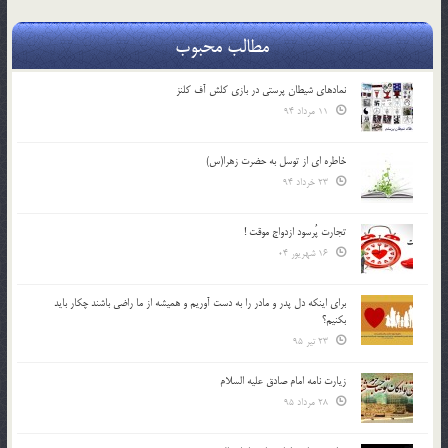
مطالب محبوب
نمادهای شیطان پرستی در بازی کلش آف کلنز
11 مرداد 94
خاطره ای از توسل به حضرت زهرا(س)
23 خرداد 94
تجارت پُرسود ازدواج موقت !
16 شهریور 04
براي اينكه دل پدر و مادر را به دست آوريم و هميشه از ما راضي باشند چكار بايد
بكنيم؟
23 تیر 95
زیارت نامه امام صادق علیه السلام
28 مرداد 95