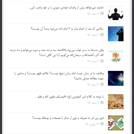
خداوند نمي‌خواهد بيش از واجبات خودش، چيزي را بر خود واجب كني…
2 اسفند 96
سلامي كه بعد از اتمام نماز به 3 امام داده مي‌شود منشأ آن چيست؟
2 اسفند 96
وقتي شب‌ها به بستر خواب مي‌روم بلافاصله سه مرتبه حمد و سوره مي‌خوانم و سه مرتبه
الله اكبر، الحمدالله و سبحان‌الله مي‌گويم آيا اين كافي است؟
2 اسفند 96
وظايف ما در زمان غيبت امام زمان (عج) چيست؟ علائم ظهور چيست؟ و منابعي را
جهت مطالعه معرفي نماييد؟
2 اسفند 96
با توجه به كلام امير المؤمنين (ع): «اوصيكم بتقوي الله و نظم …
2 اسفند 96
فرق بين امر به معروف و نهي از منكر با نصيحت و موعظه چيست؟
29 بهمن 96