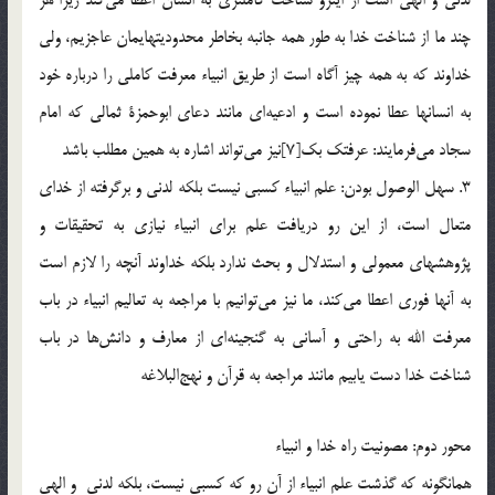
چند ما از شناخت خدا به طور همه جانبه بخاطر محدوديتهايمان عاجزيم، ولي
خداوند كه به همه چيز آگاه است از طريق انبياء معرفت كاملي را درباره خود
به انسانها عطا نموده است و ادعيه‌اي مانند دعاي ابوحمزة ثمالي كه امام
سجاد مي‌فرمايند: عرفتك بك[7]نيز مي‌تواند اشاره به همين مطلب باشد
3. سهل الوصول بودن: علم انبياء كسبي نيست بلكه لدني و برگرفته از خداي
متعال است، از اين رو دريافت علم براي انبياء نيازي به تحقيقات و
پژوهشهاي معمولي و استدلال و بحث ندارد بلكه خداوند آنچه را لازم است
به آنها فوري اعطا مي‌كند، ما نيز مي‌توانيم با مراجعه به تعاليم انبياء در باب
معرفت الله به راحتي و آساني به گنجينه‌اي از معارف و دانش‌ها در باب
شناخت خدا دست يابيم مانند مراجعه به قرآن و نهج‌البلاغه
محور دوم: مصونيت راه خدا و انبياء
همانگونه كه گذشت علم انبياء از آن رو كه كسبي نيست، بلكه لدني و الهي