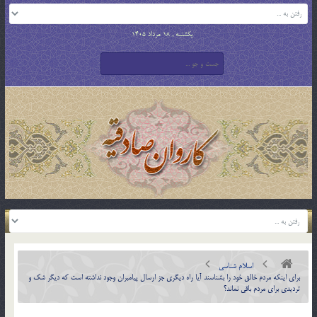
یکشنبه , 18 مرداد 1405
اسلام شناسی
براي اينكه مردم خالق خود را بشناسند آيا راه ديگري جز ارسال پيامبران وجود نداشته است كه ديگر شك و
ترديدي براي مردم باقي نماند؟