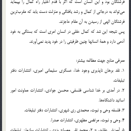
فرشتگان بود و اين انسان است كه اگر با قدم اختيار راه كمال را بپيمايد
مي‌تواند به درجاتي از كمال و رشد يافتگي و منزلت دست يابد كه مقرب‌ترين
فرشتگان الهي از رسيدن به آن مقام عاجزند.
پس نتيجه اين شد كه كمال عقلي در انسان امري است كه بستگي به خود
آدمي دارد و همة انسانها چنين ظرفيتي را در خود پديد نمي‌آورند.
معرفي منابع جهت مطالعه بيشتر:
1. نقد برهان ناپذيري وجود خدا، عسگري سليماني اميري، انتشارات دفتر
تبليغات.
2. در آمدي بر خدا شناسي فلسفي، محسن جوادي،‌ انتشارات معاونت امور
اساتيد داشنگاه‌ها.
3. فلسفه وحي و نبوت، محمدي ري شهري، انتشارات دفتر تبليغات.
4. وحي و نبوت، مرتضي مطهري، انتشارات صدرا.
5. آموزش عقايد، ج 2، محمد تقي مصباح يزدي، انتشارات سازمان تبليغات