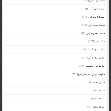
حضرت زینب (س)
(66)
حضرت علی اکبر (ع)
(23)
حضرت فاطمه (س)
(530)
حضرت محمد (ص)
(613)
حضرت معصومه (س)
(45)
حکایت ها
(2,244)
حکایت های آموزنده
(749)
حکایت های قرآنی
(107)
حکایت های معصومین
(838)
حکومت جهانی امام زمان (عج)
(24)
خاندان عصمت
(15)
خانواده
(227)
خانواده
(2,682)
خانواده مهدوی
(22)