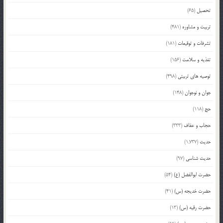
تحصیل
(65)
تربیت و مشاوره
(481)
تشرفات و توقیعات
(181)
تغذیه و سلامت
(156)
توصیه های تربیتی
(498)
جوان و نوجوان
(148)
حج
(118)
حجاب و عفاف
(333)
حدیث
(1,737)
حدیث شناسی
(97)
حضرت ابوالفضل (ع)
(54)
حضرت خدیجه (س)
(41)
حضرت رقیه (س)
(13)