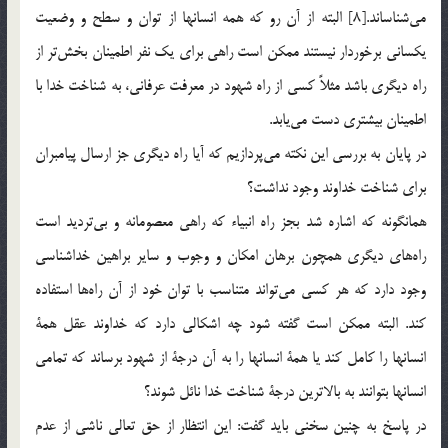
مي‌شناساند.[8] البته از آن رو كه همه انسانها از توان و سطح و وضعيت
يكساني برخوردار نيستند ممكن است راهي براي يك نفر اطمينان بخش‌تر از
راه ديگري باشد مثلاً كسي از راه شهود در معرفت عرفاني، به شناخت خدا با
اطمينان بيشتري دست ‌مي‌يابد.
در پايان به بررسي اين نكته مي‌پردازيم كه آيا راه ديگري جز ارسال پيامبران
براي شناخت خداوند وجود نداشت؟
همانگونه كه اشاره شد بجز راه انبياء كه راهي معصومانه و بي‌ترديد است
راه‌هاي ديگري همچون برهان امكان و وجوب و ساير براهين خداشناسي
وجود دارد كه هر كسي مي‌تواند متناسب با توان خود از آن را‌ه‎ها استفاده
كند. البته ممكن است گفته شود چه اشكالي دارد كه خداوند عقل همة
انسانها را كامل كند يا همة انسانها را به آن درجة از شهود برساند كه تمامي
انسانها بتوانند به بالاترين درجة‌ شناخت خدا نائل شوند؟
در پاسخ به چنين سخني بايد گفت: اين انتظار از حق تعالي ناشي از عدم