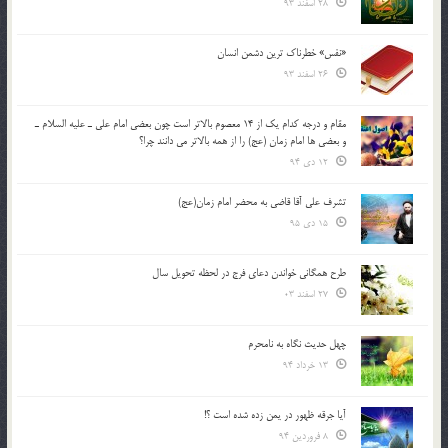
28 اسفند 93
«نفس» خطرناک ترین دشمن انسان
26 اسفند 93
مقام و درجه كدام يك از 14 معصوم بالاتر است چون بعضي امام علي ـ عليه السلام ـ
و بعضي ها امام زمان (عج) را از همه بالاتر مي دانند چرا؟
12 دی 94
تشرف علي آقا قاضي به محضر امام زمان(عج)
15 دی 95
طرح همگانی خواندن دعای فرج در لحظه تحویل سال
27 اسفند 03
چهل حدیث نگاه به نامحرم
13 خرداد 94
آیا جرقه ظهور در یمن زده شده است ؟!
8 فروردین 94