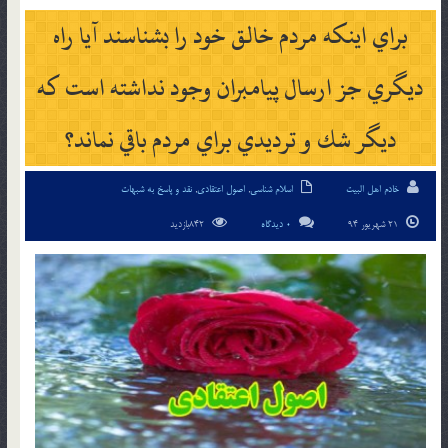
براي اينكه مردم خالق خود را بشناسند آيا راه
ديگري جز ارسال پيامبران وجود نداشته است كه
ديگر شك و ترديدي براي مردم باقي نماند؟
خادم اهل البیت
اسلام شناسی
,
اصول اعتقادی
,
نقد و پاسخ به شبهات
21 شهریور 94
0 دیدگاه
842بازدید