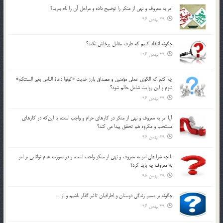
امر به معروف و نهي از منكر را توضيح داده و مراحل آن را نام ببريد؟
29 بهمن 96
چگونه انتقاد كنيم كه طرف مقابل پرخاش نكند؟
29 بهمن 96
چه كنم كه الگوي عملي مؤمنين و مصداق بارز حديث «كونوا دعاة الناس بغير السنتكم»
شوم و اين روايت شامل حالم شود؟
29 بهمن 96
آيا امر به معروف و نهي از منكر در كارهاي حرام و واجب است، يا اين‌كه در كارهاي
مستحب و مكروه هم تحقق پيدا مي كند؟
29 بهمن 96
با چه شرايطي امر به معروف و نهي از منکر واجب است، و در صورت عدم توانايي بر امر
به معروف چه بايد کرد؟
29 بهمن 96
چگونه بر مسير زندگي دوستان و اطرافيان تاثير گذار باشيم و از …
29 بهمن 96