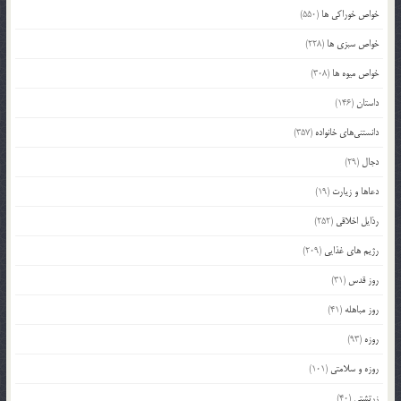
خواص خوراکی ها
(550)
خواص سبزی ها
(228)
خواص میوه ها
(308)
داستان
(146)
دانستنی‌های خانواده
(357)
دجال
(29)
دعاها و زیارت
(19)
رذایل اخلاقی
(252)
رژیم های غذایی
(209)
روز قدس
(31)
روز مباهله
(41)
روزه
(93)
روزه و سلامتی
(101)
زرتشتی
(40)