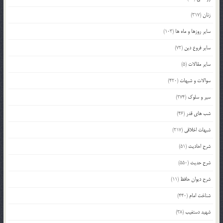
زنان
(317)
سایر روزها و ماه ها
(103)
سایر فروع دین
(72)
سایر مقالات
(5)
سوالات و شبهات
(420)
سیر و سلوک
(274)
شب های قدر
(46)
شبهات اخلاقی
(217)
شرح احادیث
(51)
شرح حدیث
(550)
شرح دیوان حافظ
(11)
شناخت امام
(440)
شهید دستغیب
(38)