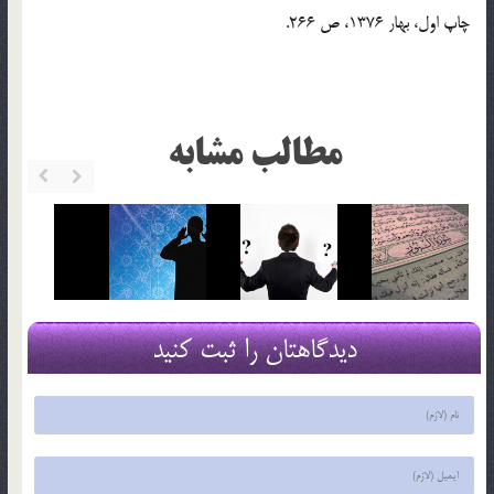
چاپ اول، بهار 1376، ص 266.
مطالب مشابه
دیدگاهتان را ثبت کنید