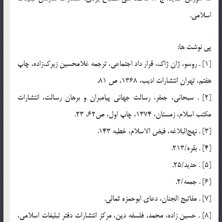
اسلامي.
پي نوشت ها:
[1] . روسو، ژان ژاك، قرار داد اجتماعي، ترجمه غلامحسين زيرك‌زاده، چاپ
هفتم، تهران انتشارات اديب، 1368، ص 81.
[2] . سبحاني، جعفر، رسالت جهاني پيامبران و برهان رسالت، انتشارات
مكتب اسلام، زمستان، 1374، چاپ اول، ص62، 23.
[3] . نهج‎البلاغه، فيض الاسلام، خطبه 143.
[4] . بقره/213.
[5] . حديد/25.
[6] . جمعه/2.
[7] . مفاتيج الجنان، دعاي ابوحمزه ثمالي.
[8] . حسين زاده، محمد، فلسفه دين، مركز انتشارات دفتر تبليغات اسلامي،