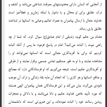
از آنجايي كه انسان داراي محدوديتهاي معرفت شناختي مي‌باشد و كشف و
درك حقايق براي او محال و يا دشوار يا اينكه زمان‌بر و خطاآميز است
خداوند متعال با ارسال پيامبران به همراه تعاليم وحياني به انسانها در شناخت
حقايق ياري رساند.
هشام بن حكم گويد: زنديقي از امام صادق(ع) سوال كرد، كه شما از چه
راهي نبوت را اثبات مي‌كنيد؟ امام در پاسخ فرمود: ما پس از آنكه اثبات
كرديم كه براي ما آفريدگاري متعالي است كه انسانها نمي‌توانند او را
مشاهده نمايند و با او به طور مستقيم تماس جسمي برقرار نمايند و از طرفي
او آفريدگاري حكيم است، نتيجه مي‌گيريم كه او فرستادگاني دارد كه مصالح
و منافع انسانها و هر كاري را كه انجام آن مايه بقاء زندگي و ترك آن موجب
نابودي مي‌گردد بيان مي‌كند و اين فرستادگان همان پيامبران الهي هستند
كه مورد تأييد خاص خداوند حكيم و دانا مي‌باشند و با دلائل و معجزات
روشن رسالت خود را اثبات نموده‌اند، و اين ضرورتي است كه دانشمندان