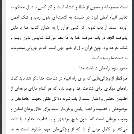
است معصومانه و مصون از خطا و اشتباه است و اگر كسي با دليل محكم به
تعاليم انبياء ايمان آورد در حقيقت به گنجينه‌اي بدون ريب و شك ايمان
آورده است. از باب نمونه اگر كسي قرآن را به عنوان كتاب خدا با دليل
پذيرفت آنچه در باب معرفت خدا به ما عطا مي‌كند تعاليمي بدون ريب و
شك خواهد بود، چون قرآن نازل از علم الهي است كه در جرياني معصومانه
به دست ما رسيده است.
محور سوم: راه‌هاي شناخت خدا
صرفنظر از ويژگي‌هايي كه براي راه انبياء در شناخت خدا ذكر شد بايد گفت
راه‌هاي ديگري براي شناخت خدا وجود دارد كه هر كدام داراي درجه‌اي از
اطمينان بخشي و اعتبار است. از باب نمونه دلائل عقلي بجهت احاطة‌عقل بر
موضوعش از قطعيت و اعتبار يقيني برخوردار است. براي مثال برهان امكان و
وجوب برهاني است كه بدون هيچ ترديدي و با قطعيت خداوند را ثابت
مي‌كند و كامل بودن او را كه از ويژگي‌هاي مهم خداوند است به ما