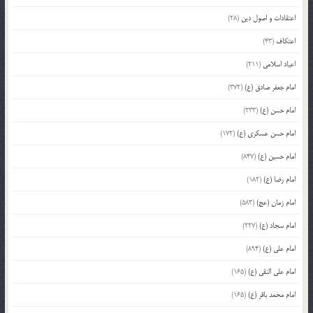
اعتقادات و اصول دین
(28)
اعتکاف
(43)
اعیاد اسلامی
(211)
امام جعفر صادق (ع)
(372)
امام حسن (ع)
(233)
امام حسن عسکری (ع)
(172)
امام حسین (ع)
(847)
امام رضا (ع)
(182)
امام زمان (عج)
(583)
امام سجاد (ع)
(227)
امام علی (ع)
(894)
امام علی النقی (ع)
(165)
امام محمد باقر (ع)
(165)