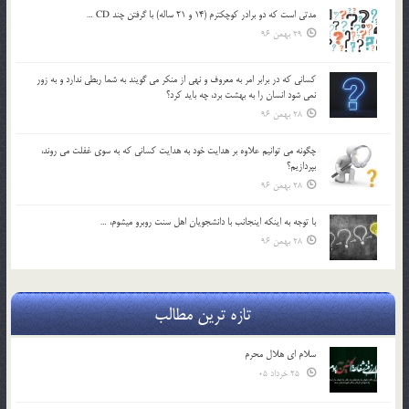
مدتي است كه دو برادر كوچكترم (14 و 21 ساله) با گرفتن چند CD …
29 بهمن 96
كساني كه در برابر امر به معروف و نهي از منكر مي گويند به شما ربطي ندارد و به زور
نمي شود انسان را به بهشت برد، چه بايد كرد؟
28 بهمن 96
چگونه مي توانيم علاوه بر هدايت خود به هدايت كساني كه به سوي غفلت مي روند،
بپردازيم؟
28 بهمن 96
با توجه به اينكه اينجانب با دانشجويان اهل سنت روبرو مي‎شوم، …
28 بهمن 96
تازه ترین مطالب
سلام ای هلال محرم
25 خرداد 05