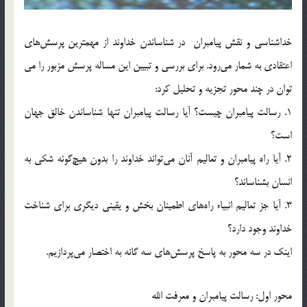
خداشناسي و نقش پيامبران در شناساندن خداوند از مهمترين پرسش‌هاي
اعتقادي به شمار مي‌رود. برای بررسي و تبيين اين مساله پرسش مزبور را می
توان در چند محور تجزيه و تحليل كرد:
1. رسالت پيامبران چيست؟ آيا رسالت پيامبران تنها شناساندن خالق جهان
است؟
2. آيا راه پيامبران و تعاليم آنان مي‌تواند خداوند را بدون هيچ‌گونه شكي به
انسان بشناساند؟
3. آیا جز تعاليم انبياء راه‌هاي اطمينان بخش و يقيني دیگری براي شناخت
خداوند وجود دارد؟
اينك در سه محور به پاسخ پرسش‌هاي سه گانه به اختصار مي‌پردازيم.
محور اول: ‌رسالت پيامبران و معرفت الله