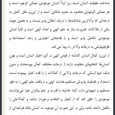
شناخت حقيقت انسان است زيرا اولاً انسان موجودي ممكن الوجود است و
هر ممكن الوجودي محدود به حدود امكاني است و از اين‌رو عقل كامل به
درجه‌اي كه والاترين شناخت‌ها را دريابد امكان پذير نيست و به همين جهت
يكي از ملاكات، ضرورت نياز به علم الهي و امداد الهي است و ثانياً انسان
موجودي تكامل پذير است و با قدم‌هاي اختياري و رشد استعداد‌ها و
ظرفيتهايش به درجات والاتر راه پيدا مي‌كند.
از اين‌رو كمال انسان، گذشته از فيض الهي در گرو اختيار انسان است و چون
انسان‌ها انتخابهاي متفاوت دارند از درجات مختلف كمال بهره‌مندند و بدون
شك تنها انساني كه درجات والايي از كمالات را با قدم اختيار پيموده است،
استعداد و ظرفيت پذيرش مستقيم هدايت الهي و دريافت علم الهي را به طور
مستقيم و شهودي دارد. البته خداوند با قدرت و علم بيكران خود مي‌توانست
موجودي را خلق كند كه از اختيار و انتخاب برخوردار نباشد و كمالاتش را
بالفعل داشته باشد، ولي در اين صورت آن موجود، نه انسان بلكه فرشته‌اي از